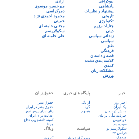
بیوگرافی
آزادی
پادشاهی
میرحسین موسوی
پیشنهاد و نظریات
دموکراسی
تاریخی
محمود احمدی نژاد
تکنولوژی
خمینی
جنایات رژیم
مجتبی خامنه ای
دینی
سکولاریسم
زندانی سیاسی
علی خامنه ای
سیاسی
طنز
فرهنگی
قصه و داستان
کلاسه بندی نشده
کمدی
مشکلات زنان
ورزش
اخبار
پایگاه های خبری
حقوق زنان
اخبار روز
آزادگی
حقوق بشر
پيک ايران
گویا
حقوق بشر در ایران
جنبش آذربایجان
همبوم
زنان ايران پرس نيوز
خبرنامه ملّی ایرانیان
عدالت برای ایران
خودنویس
کمیته دانشجویی دفاع
سپیده دم
هرانا
سیاست
وبلاگ
سکولاریسم نو
فرانس ۲۴
مردمک
جبهه آزادیخواهان
آذرخش