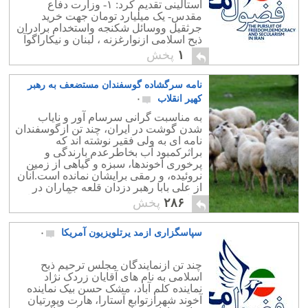
استالینی تقدیم کرد: ۱- وزارت دفاع
مقدس- یک میلیارد تومان جهت خرید
جرثقیل ووسائل شکنجه واستخدام برادران
ذبح اسلامی ازنوارغزنه ، لبنان و نیکاراگوآ
برای مبارزه با بیش از ۶۰ میلیون ضد
۱
پخش
انقلاب وابسته به صهیونیست […]
نامه سرگشاده گوسفندان مستضعف به رهبر
کهیر انقلاب
۰
به مناسبت گرانی سرسام آور و نایاب
شدن گوشت در ایران، چند تن ازگوسفندان
نامه ای به ولی فقیر نوشته اند که
براثرکمبود آب بخاطرعدم بارندگی و
پرخوری آخوندها، سبزه و گیاهی از زمین
نروئیده، و رمقی برایشان نمانده است.آنان
از علی بابا رهبر دزدان قلعه جماران در
خواست کردند تا جلو پرخوری آخوندها را
۲۸۶
پخش
بگیرند.
سپاسگزاری ازمد یرتلویزیون آمریکا
۰
چند تن ازنمایندگان مجلس ترحیم ذبح
اسلامی به نام های آقایان زردک نژاد
نماینده کلم آباد، مشک حسن بیک نماینده
آخوند شهرازتوابع آستارا، هارت وپورتیان