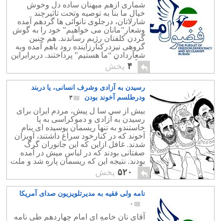
شماری ازهم میهنان ساده دل وخوش
خیال ما بنا به توصیه وتحت تاثیرچند
شارلاتان، درجلوی نانوائی ها گردهم آمده
وشعار”مانان می خواهیم” خود را به گوش
گردن کلفتان رژیم رساندند. هم چنین
گروهی نیزدرکنارزاینده رود باهم آمده وبه
شعاردادن “ما هستیم” پرداختند. دربرابراین
دوگروه، آقای نان خامه ای امام چهاردهم
۴
پخش
ونایب امام کنونی یعنی امام […]
رسیدن به آزادی وشرف انسانی، یا دربند
ودرطلسم آخوند بودن
۳
بیش از سی سا ل پیش، مردم ایران برای
رسیدن به آزادی و دموکراسی به پا
خاستندو به تنها ریسمان پوسیده ای بنام
آخوند که در کنارخود سراغ داشتند، آویزان
شدند. غافل ازاین که این جانوران گرگ
صفتانی بودند که در لباس میش در آمده
بودند. نتیجه این که ریسمان پاره شد و ملت
نگون بخت ما را به ته چاه سرنگون نمود.
۵۲۰
پخش
نامه ولی فقیه به مدیرتلویزیون صدای آمریکا
۰
آقای نان خامه ای امام چهاردهم طی نامه