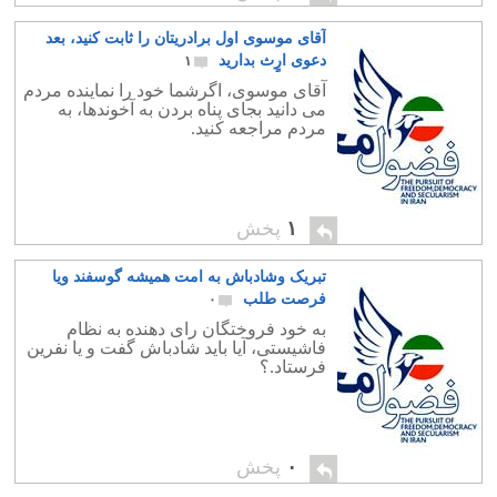
آقای موسوی اول برادریتان را ثابت کنید، بعد
دعوی ارٍث بدارید
۱
آقای موسوی، اگرشما خود را نماینده مردم
می دانید بجای پناه بردن به آخوندها، به
مردم مراجعه کنید.
۱
پخش
تبریک وشادباش به امت همیشه گوسفند ویا
فرصت طلب
۰
به خود فروختگان رای دهنده به نظام
فاشیستی، آیا باید شادباش گفت و یا نفرین
فرستاد.؟
۰
پخش