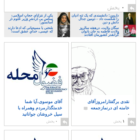
۰
پخش
داروین؛ دانشمندی که یک تنه ادیان
یکی از مَزایایِ حجابِ اسلامی:
را شکست داد – دومین جدال
سکسِ بی دَردسَرِ وَزیر عُلوم دَر
دانش و دین
آسانسور!
سگان ولایت، درهفته سالروز
سُخنی با مسیحیانی که ادعا دارند
ولادت فاطمه به جان بانوان
که عیسی، خدایِ عشق است!
گرانقدر کشورمان افتادند
نقدی برگفتارامروزآقای
آقای موسوی،آیا شما
خامنه ای درنمازجمعه
خدمتگذارمردم وهمراه با
سیل خروشان جوانانید
۰
یادربند آخوند؟
۰
۱
پخش
۰
پخش