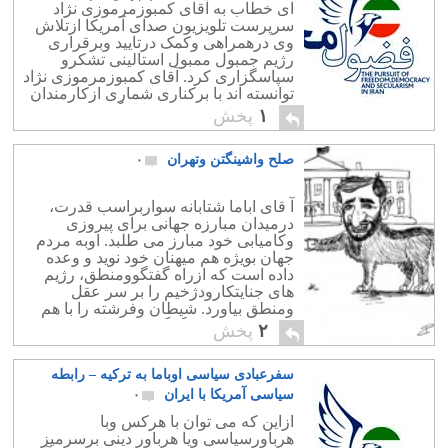
ای خطاب به آقای کمبوزمرموزی نژاد
سرپرست تلویزیون صدای آمریکا ازتلاش
وی درهمراهی وکمک درتایید وبرقراری
رژیم جمبول ممبول استالینی تشکرو
سپاسگزاری کرد. آقای کمبوزمرموزی نژاد
توانسته اند با برکناری شماری ازکارمندان
میهن پرست، دعوت و بکارگرفتن تعدای
۱
پخش
دلقک، منیژک وبی تفاوت ویا دشمن مردم
وآینده ایران، […]
صلح واشینگتن وتهران
۰
آ قای اباما شتابانه سواربراسب قدرت،
درمیدان مبارزه جهانی برای پیروزی
وکامیابی خود مبارز می طلبد. اوبه مردم
جهان بویژه هم میهنان خود نوید و وعده
داده است که ازراه گفتگوومنطق، رژیم
های جنایتکارودژخیم را بر سر عقل
ومنطق بیاورد. شیطان وفرشته را با هم
دوست، ومیش وگرگ را درکنارهم قراردهد
۲
پخش
تا درصلح و دوستی […]
سفرعبادی سیاسی اوباما به ترکیه – رابطه
سیاسی آمریکا با ایران
۰
ازاین که می توان با هرکس وبا
هرباورسیاسی ویا هرباور دینی برسرمیز