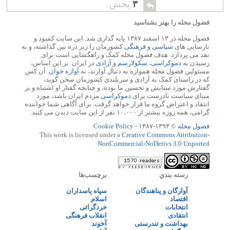
نقدی دوشتر محکوم شدند.
۳
پخش
فضول محله را بهتر بشناسید
فضول محله در ۱۳ اسفند ۱۳۸۷ پایه گذاری شد. این سایت کمبود و
نارسایی های
سیاسی
و
فرهنگی
کشورمان را زیر ذره بین گذاشته، و به
نقد می پردازد. هدف فضول محله کمک و راهگشایی است برای
رسیدن به
دموکراسی
،
سکولارسم
و
آزادی
در ایران. بر این اساس،
مسئولین فضول محله همواره به دنبال آوازند، نه
آوازه خوان
. آن کس
که در راستای کمک به آزادی و سربلندی کشورمان سخن گوید،
گفتارش مورد ستایش و تحسین ما بوده، و چنانچه گفتار او اشتباه و بر
مبنای سیاست نادرست برای
دموکراسی
مردم ایران باشد، مورد
انتقاد و اعتراض گروه ما قرار خواهد گرفت. برای آگاهی شما خواننده
گرامی، همه روزه بیشتر از ۱۰،۰۰۰ نفر از این سایت دیدن می کنند.
فضول محله
© ۱۳۹۳-۱۳۸۷ -
Cookie Policy
This work is licensed under a
Creative Commons Attribution-
NonCommercial-NoDerivs 3.0 Unported
رسته بندي
برچسب‌ها
آوارگان و پناهندگان
سپاه پاسداران
اقتصاد
اسلام
انتخابات
خردگرائی
انتقادی
انقلاب فرهنگی
بهداشت و تندرستی
آخوند