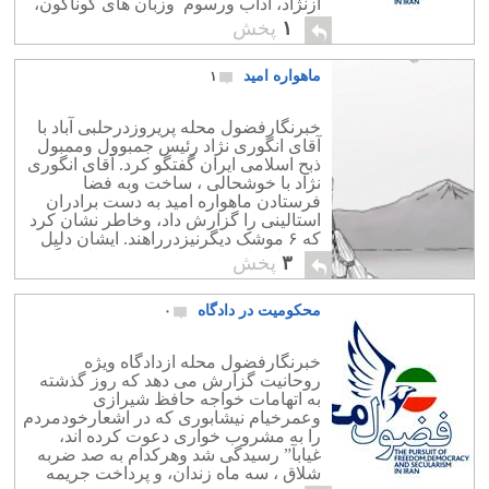
ازنژاد، آداب ورسوم وزبان های گوناگون،
اززردشتی، کلیمی، وترسائی که در کنارهم
۱
پخش
به سازش وسازندگی می پرداختند. این […]
ماهواره امید
۱
خبرنگارفضول محله پریروزدرحلبی آباد با
آقای انگوری نژاد رئیس جمبوول وممبول
ذبح اسلامی ایران گفتگو کرد. آقای انگوری
نژاد با خوشحالی ، ساخت وبه فضا
فرستادن ماهواره امید به دست برادران
استالینی را گزارش داد، وخاطر نشان کرد
که ۶ موشک دیگرنیزدرراهند. ایشان دلیل
فرستادن این همه موشک به فضا را نگفت.
۳
پخش
ولی در گفتگوی […]
محکومیت در دادگاه
۰
خبرنگارفضول محله ازدادگاه ویژه
روحانیت گزارش می دهد که روز گذشته
به اتهامات خواجه حافظ شیرازی
وعمرخیام نیشابوری که در اشعارخودمردم
را به مشروب خواری دعوت کرده اند،
غیابآ” رسیدگی شد وهرکدام به صد ضربه
شلاق ، سه ماه زندان، و پرداخت جریمه