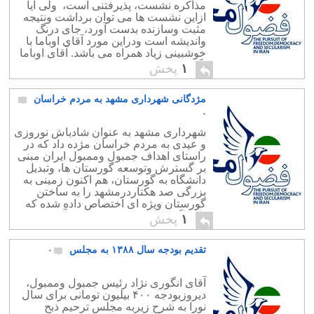
مذاکره نشست، پذیرفتنی است، ولی آیا
ازاین نشست ها می توان برداشت ونتیجه
مثبت وسازنده بدست آورد، جای درنگ
واندیشه است ودراین مورد آقای اوباما با
خوشبینی زیاد همراه می باشد. آقای اوباما
اگراندکی بیشتر درباره ادیان ومذاهب جهان
۱
پخش
مطالعه نماید وبا مشاورینی […]
مژدگانی شهرداری مشهد به مردم خراسان
۰
شهرداری مشهد به عنوان شادباش نوروزی
و عیدی به مردم خراسان مژده داد که در
راستای اهداف جمبول وممبول ایران مبنی
بر گسترش وتوسعه گورستان ها، وتبدیل
دانشگاه به گورستان، هم اکنون زمینی به
بزرگی صد هکتاردرمشهد را به ساختن
گورستان ویژه ای اختصاص داده شده که
پاسخگوی نیازهای فوری دولت آقای
۱
پخش
انگوری نژاد باشد. […]
تقدیم بودجه سال ۱۳۸۸ به مجلس
۰
آقای انگوری نژاد رئیس جمبول وممبول،
دیروزبودجه ۴۰۰ بیلیون تومانی برای سال
نورا به شرح زیربه مجلس ترحیم ذبح