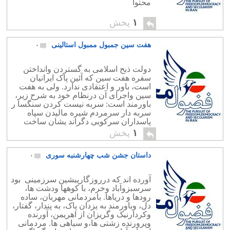
محتوا
۱
پخش
هفت سین جمبول ممبول استالینی
۰
دولت ذبح اسلامی به گستردن وانداختن
سفره هفت سین که آئین پاک ایرانیان
است، باور و اعتقادی ندارد. ولی به هفت
سین واجرای آن درنظام خود به شرح زیر،
باورمند است: سربه نیست کردن سنگسا ر
سربه دار سرمردم شیره مالیدن سپاه
پاسداران سرکوبی دگراند یشان ساخت
وپاخت با دشمنان مردم وکشورایران
۱
پخش
داستان جشن شب چهارشنبه سوری
۰
آورده اند که درروزگارپبشین سرزمینی بود
سرسبزوآباد وخرم، با کوهها ودشت ها،
رودها و دریاها. بامردمانی مهربان، ساده
دل، وباورمند به یزدان پاک، به پندار، گفتار،
وکردارنیک وگریزان از اهریمن، آورنده
وپرورنده زشتی ها،و سیاهی ها. مردمانی