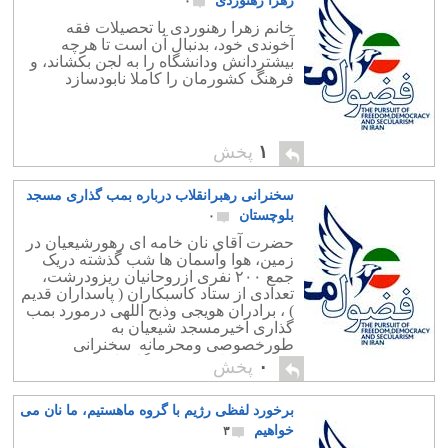
زهرا رهنوردی
۰
خانم زهرا رهنوردی با تحصیلات فقه
آخوندی خود، بدنبال آن است تا هرچه
بیشتردانش ودانشگاه را به لجن بکشاند، و
فرهنگ کشورمان را کاملا نابودسازد
۱
پخش
سخنرانی رهبرانقلاب درباره بمب گذاری مسجد
بلوچستان
۰
حضرت آقای نان خامه ای رهورشیعیان در
زمین، هوا وآسمان ها شب گذشته دریک
جمع ٢٠٠ نفری ازروحانیان ریزودرشت،
تعدادی از ستاد کاسبکاران ( پاسداران قدیم
) ، برادران هویجی وذبح اللهی درمورد بمب
گذاری اخیرمسجد شیعیان به
طورخصوصی ومحرمانه سخنرانی
فرمودند. اتل متل خبرنگارما توانست
۰
پخش
دزدکی ویواشکی ازاین شکرپراکنی
وفضولات امام چهاردهم گزارشی به […]
برخورد لفظی رژیم با گروه ماهستیم، ما نان می
خواهیم
۳