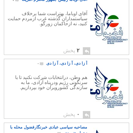
آقای اوباما، بهتراست شما برخلاف
سیاستمداران گذشته غرب ازمردم حمایت
کنید، نه ازحاکمان زورگو.
۲
پخش
آ زا دی، آ زا دی، آ زا دی
۰
هم وطن، درانتخابات شرکت نکنید تا با
سرنگونی رژیم ودرپناه آزادی، ما به
سازندگی کشورویران خود بپردازیم.
۰
پخش
مصاحبه سیاسی عبادی خبرنگارفضول محله با