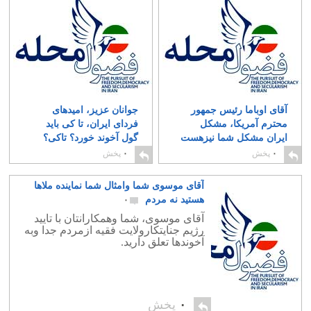
آقای اوباما رئیس جمهور
جوانان عزیز، امیدهای
محترم آمریکا، مشکل
فردای ایران، تا کی باید
ایران مشکل شما نیزهست
گول آخوند خورد؟ تاکی؟
۰
۰
۰
پخش
۰
پخش
آقای موسوی شما وامثال شما نماینده ملاها
هستید نه مردم
۰
آقای موسوی، شما وهمکارانتان با تایید
رژیم جنایتکارولایت فقیه ازمردم جدا وبه
آخوندها تعلق دارید.
۰
پخش