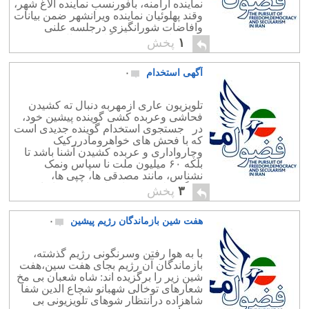
نماینده ارامنه، بافورنسب نماینده الاغ شهر،
وقند پهلوئیان نماینده ویرانشهر ضمن بیانات
وافاضات شورانگیزی درجلسه علنی
دیروز، ازسوی نمایندگان در حال چرت
۱
پخش
،غایب درجلسه ویا درحال قضای حاجت
ازآقای کمبوزبامبولی […]
آگهی استخدام
۰
تلویزیون عاری ازمهربه دنبال ته کشیدن
فحاشی وعربده کشی گوینده پیشین خود،
در جستجوی استخدام گوینده جدیدی است
که با فحش های خواهرومادررکیک
وچارواداری و عربده کشیدن آشنا باشد تا
بلکه ۶۰ میلیون ملت نا سپاس ونمک
نشناس، مانند مصدقی ها، چپی ها،
ودیگروطن فروشان نا سپاس به. اربا ب
۳
پخش
وولی نعمت خود یعنی شاهنشاه […]
هفت شین بازماندگان رژیم پیشین
۰
با به هوا رفتن وسرنگونی رژیم گذشته،
بازماندگان آن رژیم بجای هفت سین،هفت
شین زیر را برگزیده اند: شاه شعبان بی مخ
شعارهای توخالی شهبانو شچاع الدین شفا
شاهزاده درانتظار شوهای تلویزیونی بی