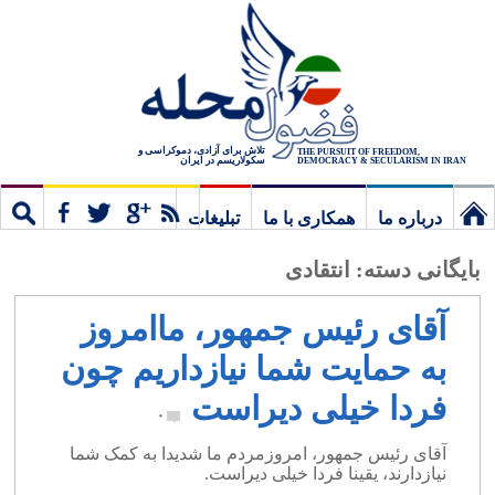
تلاش برای آزادی، دموکراسی و
THE PURSUIT OF FREEDOM,
سکولاریسم در ایران
DEMOCRACY & SECULARISM IN IRAN
درباره ما
همکاری با ما
تبلیغات
نخستین
مشترک
جستج
بایگانی دسته:
انتقادی
برگ
آقای رئیس جمهور، ماامروز
به حمایت شما نیازداریم چون
فردا خیلی دیراست
۰
آقای رئیس جمهور، امروزمردم ما شدیدا به کمک شما
نیازدارند، یقینا فردا خیلی دیراست.