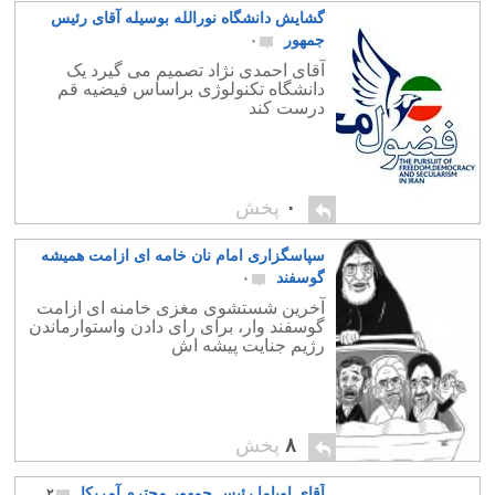
گشایش دانشگاه نورالله بوسیله آقای رئیس
جمهور
۰
آقای احمدی نژاد تصمیم می گیرد یک
دانشگاه تکنولوژی براساس فیضیه قم
درست کند
۰
پخش
سپاسگزاری امام نان خامه ای ازامت همیشه
گوسفند
۰
آخرین شستشوی مغزی خامنه ای ازامت
گوسفند وار، برای رای دادن واستوارماندن
رژیم جنایت پیشه اش
۸
پخش
آقای اوباما رئیس جمهور محترم آمریکا
۲