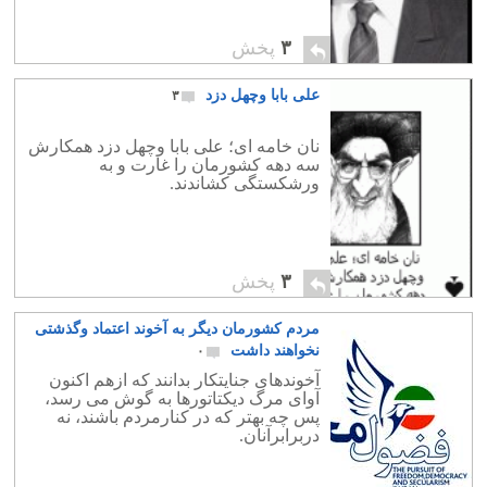
۳
پخش
علی بابا وچهل دزد
۳
نان خامه ای؛ علی بابا وچهل دزد همکارش
سه دهه کشورمان را غارت و به
ورشکستگی کشاندند.
۳
پخش
مردم کشورمان دیگر به آخوند اعتماد وگذشتی
نخواهند داشت
۰
آخوندهای جنایتکار بدانند که ازهم اکنون
آوای مرگ دیکتاتورها به گوش می رسد،
پس چه بهتر که در کنارمردم باشند، نه
دربرابرآنان.