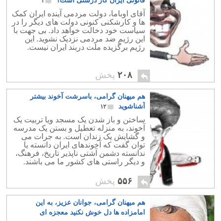
قانونی ایران کار درستی است؟
۱
آقای اوباما، دولت مردمی آینده ایران کمک
ها و کارشکنی کنونی دولت های دیگر را در
سیاست خود دخالت خواهد داد. بی جهت با
این رژیم ضد مردمی نزدیک نشوید. این
رژیم برگزیده ملت دربند ایران نیست.
۲۰۸
پخش
هم میهنان گرامی، باسرشت آخوند بیشتر
آشناشوید
۱۲
ساختن و باز شدن یک مسجد ویا تربیت یک
آخوند، به منزله تعطیل و بستن یک مدرسه
و گشایش یک زندان است. به جرات می
توان گفت که آخوندهای ایران دانسته یا
ندانسته دشمن آشتی ناپذیر تاریخ، فرهنگ،
و دیگر راستی های کشور ما می باشند.
۵۵۶
پخش
هم میهنان گرامی، جوانان عزیز، به این
امامزاده ها دل خوش نکنید معجزه ای