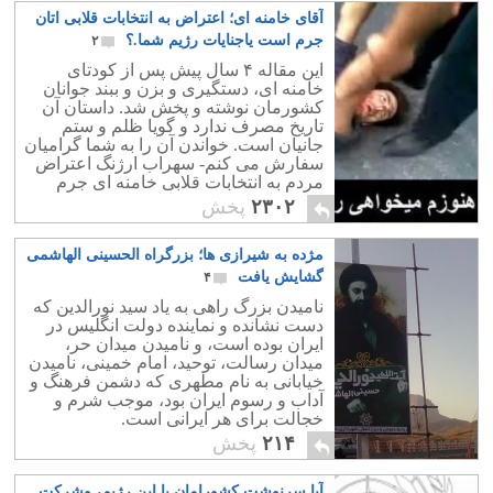
آقای خامنه ای؛ اعتراض به انتخابات قلابی اتان
جرم است یاجنایات رژیم شما.؟
۲
این مقاله ۴ سال پیش پس از کودتای
خامنه ای، دستگیری و بزن و ببند جوانان
کشورمان نوشته و پخش شد. داستان آن
تاریخ مصرف ندارد و گویا ظلم و ستم
جانیان است. خواندن آن را به شما گرامیان
سفارش می کنم- سهراب ارژنگ اعتراض
مردم به انتخابات قلابی خامنه ای جرم
است ولی سه دهه جنایات رژیم قانونی
۲۳۰۲
پخش
است.
مژده به شیرازی ها؛ بزرگراه الحسینی الهاشمی
گشایش یافت
۴
نامیدن بزرگ راهی به یاد سید نورالدین که
دست نشانده و نماینده دولت انگلیس در
ایران بوده است، و نامیدن میدان حر،
میدان رسالت، توحید، امام خمینی، نامیدن
خیابانی به نام مطهری که دشمن فرهنگ و
آداب و رسوم ایران بود، موجب شرم و
خجالت برای هر ایرانی است.
۲۱۴
پخش
آیا سرنوشت کشورامان با این رژیم، وشرکت