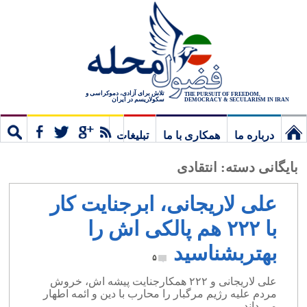
تلاش برای آزادی، دموکراسی و
THE PURSUIT OF FREEDOM,
سکولاریسم در ایران
DEMOCRACY & SECULARISM IN IRAN
درباره ما
همکاری با ما
تبلیغات
نخستین
مشترک
جستج
بایگانی دسته:
انتقادی
برگ
علی لاریجانی، ابرجنایت کار
با ۲۲۲ هم پالکی اش را
بهتربشناسید
۵
علی لاریجانی و ۲۲۲ همکارجنایت پیشه اش، خروش
مردم علیه رژیم مرگبار را محارب با دین و ائمه اطهار
می داند.