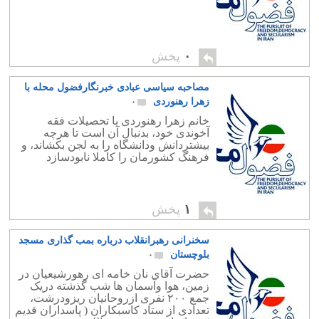
۰
پخش
مصاحبه سیاسی عبادی خبرنگارفضول محله با
زهرا رهنوردی
۰
خانم زهرا رهنوردی با تحصیلات فقه
آخوندی خود، بدنبال آن است تا هرچه
بیشتردانش ودانشگاه را به لجن بکشاند، و
فرهنگ کشورمان را کاملا نابودسازد
۱
پخش
سخنرانی رهبرانقلاب درباره بمب گذاری مسجد
بلوچستان
۰
حضرت آقای نان خامه ای رهورشیعیان در
زمین، هوا وآسمان ها شب گذشته دریک
جمع ٢٠٠ نفری ازروحانیان ریزودرشت،
تعدادی از ستاد کاسبکاران ( پاسداران قدیم