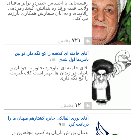
درکارنیست
۱
رفسنجانی با احساس خطردر برابر مافیای
ولایت فقیه و قداره بندانش، کشتارمردمی
رانادیده، و به آنان سفارش همکاری بارژیم
می کند.
۷۲۱
پخش
آقای خامنه ای کلاهت را کج نگه دار، تو بین
نامردها اول شدی
۱
آقای خامنه ای، باوجود تجاوز به جوانان و
بانوان در زندان ها، بهتر است کلاه غیرتت
را کج نگه داری.
۱۲
پخش
آقای نوری المالکی جایزه کشتارهم میهنان ما را
دریافت کرد
۹
بدنبال یورش تازیان به کمپ مجاهدین در