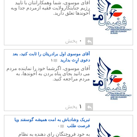
آقای موسوی، شما وهمکارانتان با تایید
رژیم جنایتکارولایت فقیه ازمردم جدا وبه
آخوندها تعلق دارید.
۰
پخش
آقای موسوی اول برادریتان را ثابت کنید، بعد
دعوی ارٍث بدارید
۱
آقای موسوی، اگرشما خود را نماینده مردم
می دانید بجای پناه بردن به آخوندها، به
مردم مراجعه کنید.
۱
پخش
تبریک وشادباش به امت همیشه گوسفند ویا
فرصت طلب
۰
به خود فروختگان رای دهنده به نظام