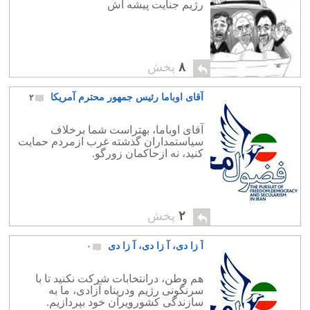
رژیم جنایت پیشه اش
۸
پخش
آقای اوباما رئیس جمهور محترم آمریکا
۲
آقای اوباما، بهتراست شما برخلاف
سیاستمداران گذشته غرب ازمردم حمایت
کنید، نه ازحاکمان زورگو.
۲
پخش
آ زا دی، آ زا دی، آ زا دی
۰
هم وطن، درانتخابات شرکت نکنید تا با
سرنگونی رژیم ودرپناه آزادی، ما به
سازندگی کشورویران خود بپردازیم.