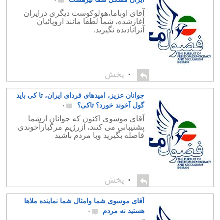
۰
آقای اوباما،هولوکوست دیگری درایران
آغازشده، شما لطفا مانند اروپائیان
آنرانادیده نگیرید.
۰
پخش
جوانان عزیز، امیدهای فردای ایران، تا کی باید
گول آخوند خورد؟ تاکی؟
۰
آقای موسوی اکنون که جوانان ازشما
پشتیبانی می کنند، ازرژیم مرگبارآخوندی
فاصله بگیرید وبا مردم باشید
۰
پخش
آقای موسوی شما وامثال شما نماینده ملاها
هستید نه مردم
۰