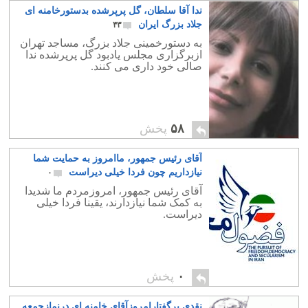
ندا آقا سلطان، گل پرپرشده بدستورخامنه ای
جلاد بزرگ ایران
۴۳
به دستورخمینی جلاد بزرگ، مساجد تهران
ازبرگزاری مجلس یادبود گل پرپرشده ندا
صالی خود داری می کنند.
۵۸
پخش
آقای رئیس جمهور، ماامروز به حمایت شما
نیازداریم چون فردا خیلی دیراست
۰
آقای رئیس جمهور، امروزمردم ما شدیدا
به کمک شما نیازدارند، یقینا فردا خیلی
دیراست.
۰
پخش
نقدی برگفتارامروزآقای خامنه ای درنمازجمعه