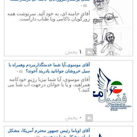
۰
آقای خامنه ای، به خود آئید. سرنوشت همه
زورگویان ناکامی ویا طناب داراست.
۱
پخش
آقای موسوی،آیا شما خدمتگذارمردم وهمراه با
سیل خروشان جوانانید یادربند آخوند؟
۰
آقای موسوی، آیا شما نیزبا رژیم خودکامه
همراهید، و یا با جوانان درجهت آب شنا می
کنید.؟
۰
پخش
آقای اوباما رئیس جمهور محترم آمریکا، مشکل
ایران مشکل شما نیزهست