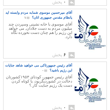
۰
پخش
آقای میرحسین موسوی شمابه مردم وابسته اید
یانظام مقدس جمهوری اتان؟
۱
آقای موسوی با خانه نشینی وسپردن چند
میلیون مردم به دست جلادان, می خواهد
این رژیم را هم چنان دست نخورده نگاه
دارد.
۶
پخش
آقای رئیس جمهورتاکی می خواهید شاهد جنایات
این رژیم باشید؟
۰
آقای رئیس جمهور، کودتای ١٩٥٣کشورتان
دخالت در کشوردیگربود، یا کوتاه کردن
دست یک رژیم جنایت کار.؟
۰
پخش