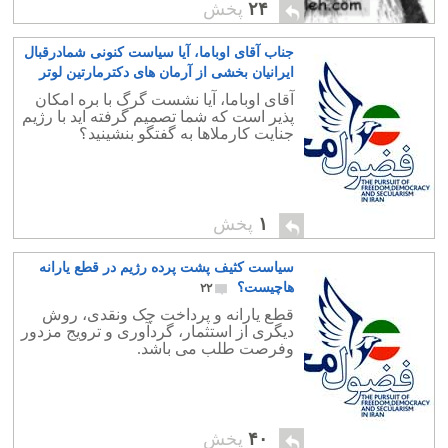
۲۴
پخش
جناب آقای اوباما، آیا سیاست کنونی شمادرقبال
ایرانیان بخشی از آرمان های دکترمارتین لوتر
کینگ است؟
۰
آقای اوباما، آیا نشست گرگ با بره امکان
پذیر است که شما تصمیم گرفته اید با رژیم
جنایت کارملاها به گفتگو بنشینید؟
۱
پخش
سیاست کثیف پشت پرده رژیم در قطع یارانه
هاچیست؟
۲۲
قطع یارانه و پرداخت چک ونقدی، روش
دیگری از استثمار، گردآوری و ترویج مزدور
وفرصت طلب می باشد.
۴۰
پخش