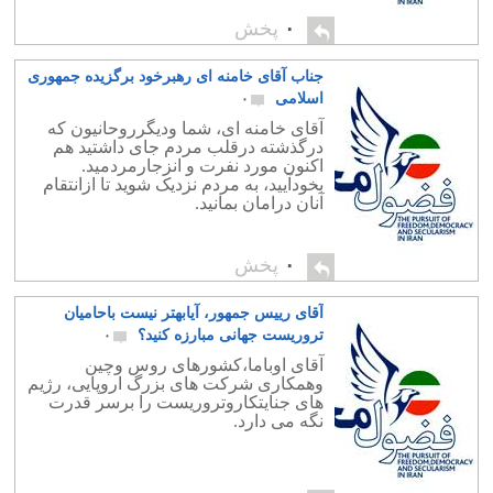
۰
پخش
جناب آقای خامنه ای رهبرخود برگزیده جمهوری
اسلامی
۰
آقای خامنه ای، شما ودیگرروحانیون که
درگذشته درقلب مردم جای داشتید هم
اکنون مورد نفرت و انزجارمردمید.
بخودآیید، به مردم نزدیک شوید تا ازانتقام
آنان درامان بمانید.
۰
پخش
آقای رییس جمهور، آیابهتر نیست باحامیان
تروریست جهانی مبارزه کنید؟
۰
آقای اوباما،کشورهای روس وچین
وهمکاری شرکت های بزرگ اروپایی، رژیم
های جنایتکاروتروریست را برسر قدرت
نگه می دارد.