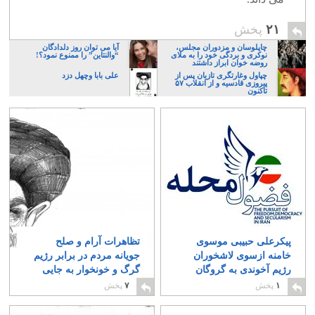
۲۱
پخش
چاپلوسان و مزدوران مجلس،
آیا می توان روز دلدادگان
نوکری و بردگی خود را به ملای
“والنتاین” را ممنوع نمود؟!
روضه خوان ابراز داشتند
چپاول وغارتگری تازیان پس از
علی بابا وچهل دزد
پیروزی قادسیه و از انقلاب ۵۷
تاکنون
پیکرعلی حبیبی موسوی
تظاهرات آرام و صلح
خامنه ازسوی لاشخوران
جویانه مردم در برابر رژیم
رژیم آخوندی به گروگان
گرگ و خونخوار به جایی
گرفته شد
نمی رسد
۰
۱
۱
پخش
۷
پخش