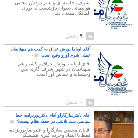
اشرف، خامنه ای و پسر دزدش مجتبی
هواپیمائی بعنوان نازشست به نوری
المالکی هدیه دادند.
۹
پخش
آقای اوباما یورش عراق به کمپ هم میهنانمان
عملی شرم آورو وقیح است
۰
آقای اوباما، یورش عراق و کشتار هم
میهنانمان در شهر اشرف کاری بس
وحشیانه و چندش آور است.
۰
پخش
آقای دکترسازگاراو آقای دکترنوریزاده، خط
سیاسی شما تلاشی در حفظ نظام نیست؟
۱۷
آقایان محسن سازگارا و علیرضا نوریزاده،
فقط با انتقاد وخرده گیری همیشگی