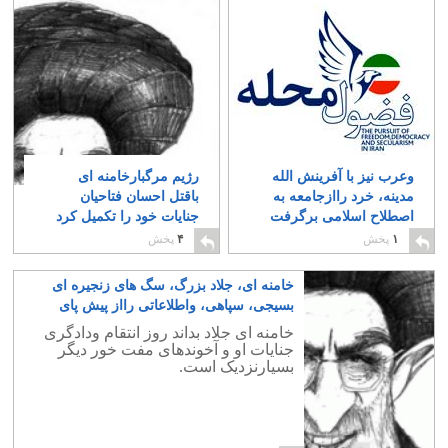
وعرب نیز با آفرینش الله
رژیم مرگبارخامنه ای
مدینه، خرد راازجامعه به
باقتل احسان فتاحیان
اصطلاح اسلامی برگرفت
جنایات خود را تکمیل کرد
و آنان رابرده خویش
۰
۱
پخش
۴
پخش
ساخت
۰
خامنه ای، جلاد بزرگ، سگ های زنجیره ای
بسیجی، سپاهی، واطلاعاتی رااز پیش پای
جوانان ما دورکن
۰
خامنه ای جلاد بداند روز انتقام ودادگری
جنایات او و آخوندهای مفت خور دیگر
بسیارنزدیک است.