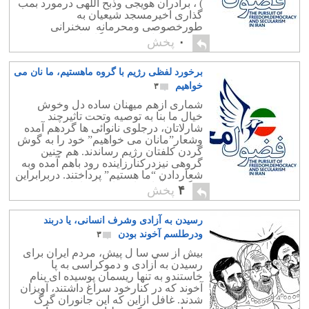
) ، برادران هویجی وذبح اللهی درمورد بمب
گذاری اخیرمسجد شیعیان به
طورخصوصی ومحرمانه سخنرانی
فرمودند. اتل متل خبرنگارما توانست
۰
پخش
دزدکی ویواشکی ازاین شکرپراکنی
وفضولات امام چهاردهم گزارشی به […]
برخورد لفظی رژیم با گروه ماهستیم، ما نان می
خواهیم
۳
شماری ازهم میهنان ساده دل وخوش
خیال ما بنا به توصیه وتحت تاثیرچند
شارلاتان، درجلوی نانوائی ها گردهم آمده
وشعار”مانان می خواهیم” خود را به گوش
گردن کلفتان رژیم رساندند. هم چنین
گروهی نیزدرکنارزاینده رود باهم آمده وبه
شعاردادن “ما هستیم” پرداختند. دربرابراین
دوگروه، آقای نان خامه ای امام چهاردهم
۴
پخش
ونایب امام کنونی یعنی امام […]
رسیدن به آزادی وشرف انسانی، یا دربند
ودرطلسم آخوند بودن
۳
بیش از سی سا ل پیش، مردم ایران برای
رسیدن به آزادی و دموکراسی به پا
خاستندو به تنها ریسمان پوسیده ای بنام
آخوند که در کنارخود سراغ داشتند، آویزان
شدند. غافل ازاین که این جانوران گرگ