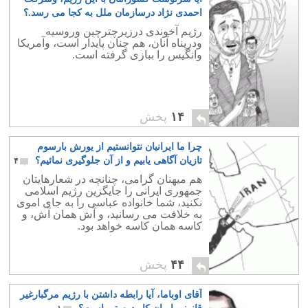
احمدی نژاد درسازمان ملل به کجا می رسد.؟
۱
رژیم آخوندی درزیرچترچین وروسیه
ودرپناه آنان، هم چنان پایدار است، وآمریکا
وانگیس را ببازی گرفته است.
۱۴
پخش
چرا ما ایرانیان نتوانستیم از یورش بارسوم
تازیان آگاهی یابیم و از آن جلوگیری نمائیم؟
۴
هم میهنان گرامی، چنانچه در شعارهایتان
جمهوری ایرانی را جایگزین رژیم اسلامی
نکنید، شما خانواده عباسی را به جای اموی
به خلافت می رسانید، و آش همان آش، و
کاسه همان کاسه خواهد بود.
۴۴
پخش
آقای اوباما، آیا رابطه داشتن با رژیم مرگبارغیر