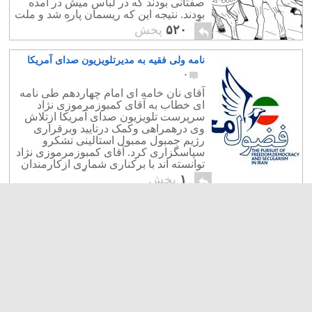
صفتانی بودند که در لباس میش در آمده
بودند. نتیجه این که ریسمان پاره شد و ملت
نگون بخت ما را به ته چاه سرنگون نمود.
۵۲۰
پخش
نامه ولی فقیه به مدیرتلویزیون صدای آمریکا
۰
آقای نان خامه ای امام چهاردهم طی نامه
ای خطاب به آقای کمبوزمرموزی نژاد
سرپرست تلویزیون صدای آمریکا ازتلاش
وی درهمراهی وکمک درتایید وبرقراری
رژیم جمبول ممبول استالینی تشکرو
سپاسگزاری کرد. آقای کمبوزمرموزی نژاد
توانسته اند با برکناری شماری ازکارمندان
میهن پرست، دعوت و بکارگرفتن تعدای
۱
پخش
دلقک، منیژک وبی تفاوت ویا دشمن مردم
وآینده ایران، […]
صلح واشینگتن وتهران
۰
آ قای اباما شتابانه سواربراسب قدرت،
درمیدان مبارزه جهانی برای پیروزی
وکامیابی خود مبارز می طلبد. اوبه مردم
جهان بویژه هم میهنان خود نوید و وعده
داده است که ازراه گفتگوومنطق، رژیم
های جنایتکارودژخیم را بر سر عقل