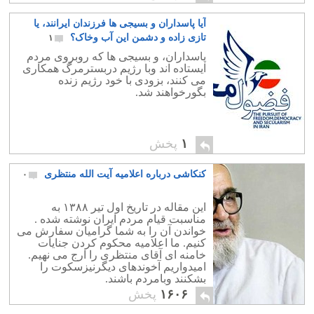
آیا پاسداران و بسیجی ها فرزندان ایرانند، یا
تازی زاده و دشمن این آب وخاک؟
۱
پاسداران، و بسیجی ها که روبروی مردم
ایستاده اند وبا رژیم دربسترمرگ همکاری
می کنند، بزودی با خود رژیم زنده
بگورخواهند شد.
۱
پخش
کنکاشی درباره اعلامیه آیت الله منتظری
۰
این مقاله در تاریخ اول تیر ۱۳۸۸ به
مناسبت قیام مردم ایران نوشته شده .
خواندن آن را به شما گرامیان سفارش می
کنیم. ما اعلامیه محکوم کردن جنایات
خامنه ای آقای منتظری را ارج می نهیم.
امیدواریم آخوندهای دیگرنیزسکوت را
بشکنند وبامردم باشند.
۱۶۰۶
پخش