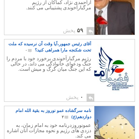
ازاحمدی نژاد، کماکان از رژیم
مرگبارآخوندی پشتیبانی می کنند.
۵۹
پخش
آقای رئیس جمهور،آیا وقت آن نرسیده که ملت
تحت شکنجه مارا همراهی کنید؟
۰
رژیم مرگبارآخوندی برخورد خود با مردم را
جنگ ودعوای خانوادگی می داند، در حالی
که این جنگ میان گرگ و میش است.
۰
پخش
نامه سرگشاده عمو نوروز به بقیة الله امام
دوازدهم(ع)
۲
عمونوروزدرنامه خود به امام زمان، به
دزدی های رژیم و نحوه مجازات آنان اشاره
می کند.