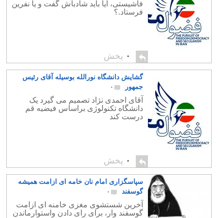
فاشیستی، آیا باید شادباش گفت و یا نفرین
فرستاد.؟
۰
پخش
گشایش دانشگاه نورالله بوسیله آقای رئیس
جمهور
۰
آقای احمدی نژاد تصمیم می گیرد یک
دانشگاه تکنولوژی براساس فیضیه قم
درست کند
۰
پخش
سپاسگزاری امام نان خامه ای ازامت همیشه
گوسفند
۰
آخرین شستشوی مغزی خامنه ای ازامت
گوسفند وار، برای رای دادن واستوارماندن