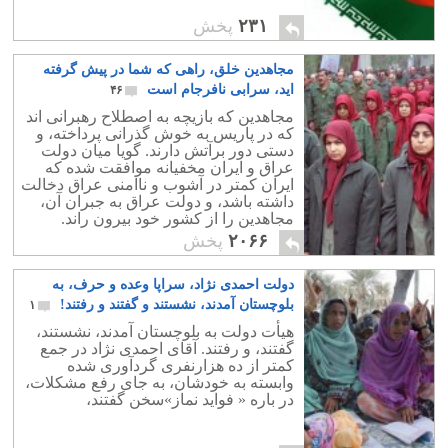
۲۳۱
پخش
مجاهدین خلق، راهی که شما در پیش گرفته
اید، سرابی نافرجام است
۴۶
مجاهدین که بازیچه به اصطلاح رهبرانی اند
که در پاریس به خوش گذرانی پرداخته، و
دستی دور برآتش دارند. گویا میان دولت
عراق و ایران مخفیانه موافقت شده که
ایران کمتر در آشوب و ناامنی عراق دخالت
داشته باشد، و دولت عراق به جبران آن،
مجاهدین را از کشور خود بیرون راند.
۲۰۶۶
پخش
دولت احمدی نژاد، سراپا وعده و حرف، به
بلوچستان آمدند، نشستند و گفتند و رفتند!
۱
هیأت دولت به بلوچستان آمدند، نشستند،
گفتند، و رفتند. آقای احمدی نژاد در جمع
کمتر از ده هزارنفری گردآوری شده
وابسته به خودشان، به جای رفع مشکلات،
در باره « فواید نماز»سخن گفتند،