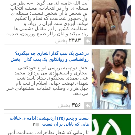
آیت الله خامنه ای می گوید : «به نظر من
مسئله ی اول در انتخابات، مسئله انتخاب
این شخص یا آن شخص نیست؛ مسئله ی
اول،حضور شماست که نظام را تحکیم
میکند، آبروی ملت ایران را زیاد، و
استقامت کشور را در مقابل دشمنی ها
زیاد میکند و آنان را از طمع ورزیدن، صدمه
و ضربه زدن به کشور، و فساد و فتنه
۲۴۸۳
پخش
منصرف میکند."
در ذهـن یک بمب گذار انتحاری چه میگذرد؟
روانشناسی و روانکاوی یک بمب گذار – بخش
دوم
۲
بخش دوم- به بررسی انواع خودکشی
انتحاری و استشهادی می پردازد. محمد
علی صمدی سخنگوی ستاد پاسداشت
شهدای نهضت جهانی اسلام از ثبت نام
چهل هزار داوطلب عملیات استشهادی خبر
می دهد.
۳۵۶
پخش
بیست و پنجم (۲۵) اردیبهشت: ادامه ی خیانات
هایی که پایانی بر آن نیست
۴
تا زمانی که شعار تظاهرات، مسالمت آمیز