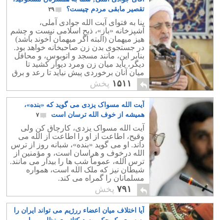
تقصیر مابقی مردم چیست؟
۲۹
بنا به فتوای آیت الله جوادی آملی،
آشپزخانه «باز»، ذبح اسلامی نیست و چشم
هیز میهمان (البته اگر میهمان آخوند باشد)
در جستجوی بدن زن صاحبخانه خواهد بود.
بنابر این، مانند مسجد و اتوبوس، و محافل
دیگر، باید میان زن ومرد دیوار کشید تا
میان آنان برخوردی پیش نیاید تا رعد و برق
تولید نشود.
۱۵۱۱
پخش
آیت الله مسواک یزدی می گوید که «بنده»،
همیشه از خوف الله ترسان است
۷
آیت الله مسواک یزدی، کارچاق کن ولی
وقیح، اطاعت از او را اطاعت از الله می
داند. او می گوید «بنده»، شبانه روز از ترس
الله درخوف و هراسان است، و مؤمنین از
ترس الله، عموماً شب ها را بیدار می مانند.
شیطان نیز که ملک الله است، همواره
مسلمانان را گمراه می کند.
۷۹۱
پخش
آیا اختلاف میان اعضاء ررژیم می تواند ایران را