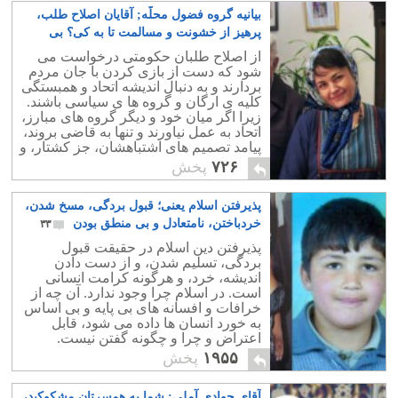
بیانیه گروه فضول محلّه; آقایان اصلاح طلب،
پرهیز از خشونت و مسالمت تا به کی؟ بی
غیرتی هم حدی دارد
۱۰
از اصلاح طلبان حکومتی درخواست می
شود که دست از بازی کردن با جان مردم
بردارند و به دنبال اندیشه اتحاد و همبستگی
کلیه ی ارگان و گروه ها ی سیاسی باشند.
زیرا اگر میان خود و دیگر گروه های مبارز،
اتحاد به عمل نیاورند و تنها به قاضی بروند،
پیامد تصمیم های اشتباهشان، جز کشتار، و
سرکوبی مردم نخواهد بود.
۷۲۶
پخش
پذیرفتن اسلام یعنی؛ قبول بردگی، مسخ شدن،
خردباختن، نامتعادل و بی منطق بودن
۳۳
پذیرفتن دین اسلام در حقیقت قبول
بردگی، تسلیم شدن، و از دست دادن
اندیشه، خرد، و هرگونه کرامت انسانی
است. در اسلام چرا وجود ندارد. آن چه از
خرافات و افسانه های بی پایه و بی اساس
به خورد انسان ها داده می شود، قابل
اعتراض و چرا و چگونه گفتن نیست.
۱۹۵۵
پخش
آقای جوادی آملی; شما به همسرتان مشکوکید،