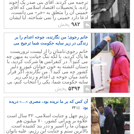
ترجمه می کردند. آقای بنی صدر یک آخوند
زاده، با تحصیلات اقتصاد اسلامی که آقای
خمینی آن را متعلق به «خر» می دانست،
ادعا دارد خمینی را نمی شناخته. آیا ایشان
مشکل مغزی دارد، یا مردم خرند؟!.
۹۸۲
پخش
خانم رجوی؛ من نگارنده، جوخه اعدام را بر
زندگی در زیر سایه حکومت شما ترجیح می
دهم
۸۶
خانم رجوی:نامتان را از لیست تروریست
ها پاک کردید، با لکّه ننگ خیانت به میهن چه
می کنید؟. در کنفرانس ها شرکت کردید، با
دستان آغشته به خون جوانان غیور و دلیر
کشور چه می کنید؟. من نگارنده، اگر قرار
باشد میان جوخه ی اعدام و زندگی زیر
سایه حکومت شما، یکی را انتخاب کنم، بی
تردید طناب دار را می پذیرم.
۵۳۹۴
پخش
آن کس که بر ما نریده بود، مصری «…» دریده
بود
۲۳
رژیم جهل و جنایت اسلامی، ۳۲ سال است
علاوه بر ویرانی کشور، ۷۰ میلیون هم
میهنان ما را اسیر و ددر بند کشیده است.
بالاترین ستم و جنایت این رژیم، علیه بانوان