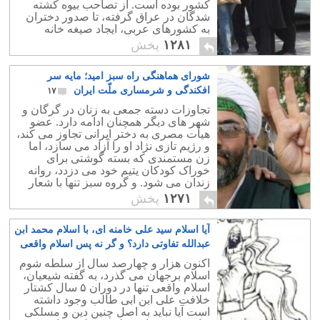
کشور بوده است. از تصاحب بیوه کشته
شدگان در عراق گرفته، تا صدور دختران
به کشورهای عربی، ایجاد صیغه خانه
حضرت رضا،تا تجاوز یک مصری به زنی در
۱۲۸۱
پخش
تهران.
شورای هماهنگی راه سبز امید؛ مایه سر
افکندگی و شرمساری ملّت ایران
۱۷
تجاوزات دسته جمعی به زنان در گرگان و
شهر های دیگر همچنان ادامه دارد. عضو
هیأت مصری به دختر ایرانی تجاوز می کند،
و رژیم تازی نژاد او را آزاد می سازد، اما
زن مستمندی که بسته گوشتی برای
خوراک کودکان یتیم خود می دزدد، روانه
زندان می شود. و گروه سبز تنها با شعار
الله اکبر به حل مشکلات می پردازد.
۱۲۷۱
پخش
آیا اسلام سید علی خامنه ای، با اسلام محمد ابن
عبدالله تفاوتی دارد؟ و گر نه پس اسلام واقعی
کجاست؟
۴۵۴
اکنون هزار و چهارصد سال از سلطه شوم
اسلام برجهان می گذرد، به گفته شیعیان،
اسلام واقعی تنها در دوران ۵ سال کشتار
خلافت علی ابن ابی طالب وجود داشته
است آیا نباید به اصل چنین دین و مسلکی