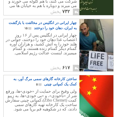
شرکت می کنند، با هم گلوله می خورند و
می میرند و دوباره با هم به خیابان ها می
روند و دست از مبارزه بر نمی دارند.
۷۳۲
پخش
چهار ایرانی در انگلیس در مخالفت با بازگشت
به ایران، دهان خود را دوختند
۱۵
چهار ایرانی در انگلیس پس از ۱۶ روز
اعتصاب غذا دهان خود را دوختند، جوانی در
هلند خود را به آتش کشید، و هزاران آوره
گمنام دیگر گمنام زنده هستند، و گمنام
میمیرند. اینست عدالت رژیم اسلامی.
۶۱۷
پخش
ساختن کارخانه گازهای سمی مرگ آور، به
کمک یک کمپانی چینی
۵
ولی وقیح برای حمایت از «خودی»ها، ورفع
شر از «ناخودی»، و «بی خودی»ها، به زیبو
کمت (‪(‬Zibo Chemet،کمپانی چینی سفارش
ساخت یک کارخانه تهیه گازهای سمی
دادند، که در شکوهیه قم برپا می شود.