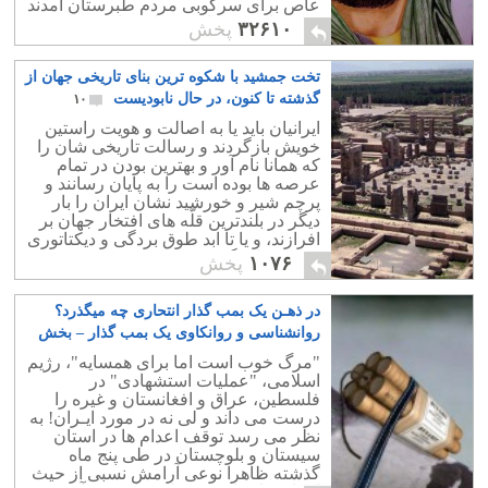
عاص برای سرکوبی مردم طبرستان آمدند
ومردمان بی دفاع یک قلعه را کشتند.
۳۲۶۱۰
پخش
تخت جمشید با شکوه ترین بنای تاریخی جهان از
گذشته تا کنون، در حال نابودیست
۱۰
ایرانیان باید یا به اصالت و هویت راستین
خویش بازگردند و رسالت تاریخی شان را
که همانا نام آور و بهترین بودن در تمام
عرصه ها بوده است را به پایان رسانند و
پرچم شیر و خورشید نشان ایران را بار
دیگر در بلندترین قلّه های افتخار جهان بر
افرازند، و یا تا ابد طوق بردگی و دیکتاتوری
مذهبی را برگردن خود نهند.
۱۰۷۶
پخش
در ذهـن یک بمب گذار انتحاری چه میگذرد؟
روانشناسی و روانکاوی یک بمب گذار – بخش
سه
۲
"مرگ خوب است اما برای همسایه"، رژیم
اسلامی، "عملیات استشهادی" در
فلسطین، عراق و افغانستان و غیره را
درست می داند و لی نه در مورد ایـران! به
نظر می رسد توقف اعدام ها در استان
سیستان و بلوچستان در طی پنج ماه
گذشته ظاهرا نوعی آرامش نسبی از حیث