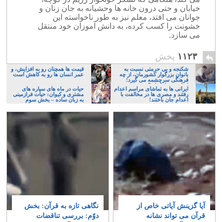
خیابان و حتی درون خانه ها وحشیانه به جان زنان و
جوانان می افتد، معلم نیز به طور ناخواسته این
خشونت را کسب کرده، به دانش آموزان خود منتقل
می سازد.
۱۱۲۳
پخش
شکنجه و بی حرمتی نسبت به
قیمت ها همچنان رو به افزایش، و
بانوان بزرگوار کشورمان، از چه
عمر انسان ها رو به کاهش است
فرهنگی سرچشمه می گیرد؛
ایرانی، و یا تازیان؟
ایرانی ها به تماشای مراسم اعدام
حیات در ماه های سیاره های
رفتند و مصری ها در مخالفت با
مشتری و کیوان: حیات فرازمینی
اعدام جان باختند!
به زبان ساده – بخش سوم
آیا گزینش آیاتی خاص از
نگاهی تازه به قرآن: بخش
قرآن می تواند نشانه
دوّم: بررسی تناقضات