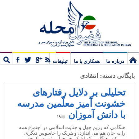
تلاش برای آزادی، دموکراسی و
THE PURSUIT OF FREEDOM,
سکولاریسم در ایران
DEMOCRACY & SECULARISM IN IRAN
درباره ما
همکاری با ما
تبلیغات
نخستین
مشترک
جستج
بایگانی دسته:
انتقادی
برگ
تحلیلی بر دلایل رفتارهای
خشونت آمیز معلّمین مدرسه
با دانش آموزان
۱۹
هنگامی که رژیم جهل و جنایت اسلامی در اجتماع همه
را به جان هم می اندازد، و هریک را جاسوس دیگری
می کند، هنگامی که لشکر خونخوار رژیم در کوچه،