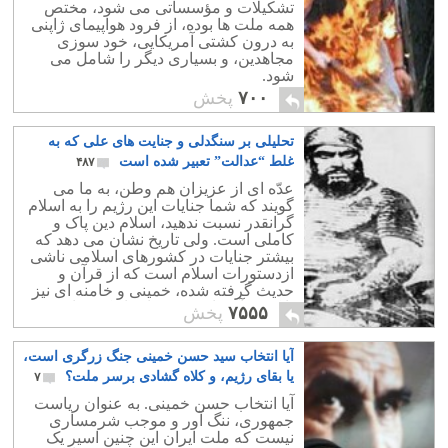
تشکیلات و مؤسساتی می شود، مختص
همه ملت ها بوده، از فرود هواپیمای ژاپنی
به درون کشتی آمریکایی، خود سوزی
مجاهدین، و بسیاری دیگر را شامل می
شود.
۷۰۰
پخش
تحلیلی بر سنگدلی و جنایت های علی که به
غلط “عدالت” تعبیر شده است
۴۸۷
عدّه ای از عزیزان هم وطن، به ما می
گویند که شما جنایات این رژیم را به اسلام
گرانقدر نسبت ندهید، اسلام دین پاک و
کاملی است. ولی تاریخ نشان می دهد که
بیشتر جنایات در کشورهای اسلامی ناشی
ازدستورات اسلام است که از قرآن و
حدیث گرفته شده، خمینی و خامنه ای نیز
تا کنون آن را به شدت اجراء کرده اند.
۷۵۵۵
پخش
آیا انتخاب سید حسن خمینی جنگ زرگری است،
یا بقای رژیم، و کلاه گشادی برسر ملت؟
۷
آیا انتخاب حسن خمینی. به عنوان ریاست
جمهوری، ننگ آور و موجب شرمساری
نیست که ملت ایران این چنین اسیر یک