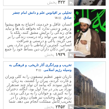
اعدام و انتحار در منطقه را بوجود آورده
۴۲۲
پخش
است.
تحلیلی بر اقیانوس علم و دانش امام جعفر
صادق
۱۸
انسان عاقل و خردمند، احتیاج به هیچ پیشوا
و رهبر و دینی ندارد که بخواهد باید ها و نباید
های زندگی را برایش مشق کنند، بلکه با
خرد خود می تواند راه درست زندگی را بر
می گزیند. پاکی و درستی و شرافت
انسانی، کمترین ارتباطی با دین ندارد، پس
بهتر اس دکان داران دین بساط خود را جمع
کنند که خریداری نیست.
۱۹۲۹
پخش
تخریب و ویرانگری آثار تاریخی، و فرهنگی به
وسیله رژیم اسلامی
۲
تازیان شهر عظیم تیسفون را به کلی ویران
و غارت کردند، پیران را کشتند، به زنان
تجاوز نمودند که پیامد آن تولد چند صدهزار
نوزاد بی پدر در سا؛ اول بود، آنگاه، دختران
را به کنیزی، و جوانان را به بردگی بردند.
رژیم جهل وجنایت نیز همان روش را در
تخریب کامل مملکت انجام می دهد. شما
لیست آن را اینجا می بینید.
۲۴۵۲
پخش