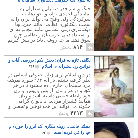
به سوی یک حکومت دیکتاتوری نظامی، یا
نظامی – مذهبی سوق دهد؟
۲۶
جنگ بر سر قدرت میان پاسداران به
نمایندگی احمدی نژاد، و آخوندها، به
سرکردگی ولی وقیح می تواند ایران را به
سمت دیکتاتوری نظامی مانند چین، ویا
دیکتاتوری دینی- نظامی مانند مجموعه ای
از استبداد دینی عربستان و نظامی چین
سوق دهد. ما چه روشی باید در پیش گیریم
تا از این دسیسه و طلسم پیش روی رهایی
۸۱۴
پخش
یابیم؟.
نگاهی تازه به قرآن: بخش یکم: بررسی آیات و
قوانین زن ستیزانه ی اسلام
۱۴۹
در دین اسلام برای زنان حقوقی انسانی در
نظر گرفته نشده، در آیه ۲۸۲ سوره بقرهبه
مرد مسلمان اجازه داده میشود تا در هر
کجا و در هر زمان، از پس و پیش، با زن
خود رابطه جنسی داشته باشد و زنان
همانند کشتزار مردند. آیا بانوان گرامی
چگونه می توانند این همه توهین و تحقیر، و
جسارت به خود را تحمل نمایند؟.
۴۲۱۳
پخش
محمّد خاتمی، روباه مکّاری که آبرو را خورده و
حیا را قی کرده است
۶۲