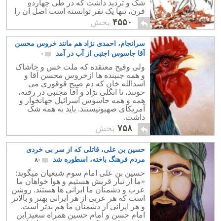
شک و تردید داشت که در طی چهارده
قرن، تنها یک نفر توانسته است اصل آن را
در بطن جامعه پیاده کند؟.
۴۵۵۰
پخش
سرانجام، احمدی نژاد هم مانند خروس محسن
آقا جاسوس اجنبی از آب در آمد
۰
ولی وقیح معتقده که ملت خس و خاشاک
و همه جنبنده ها ازخروس محسن آقا و
اسدالله خان که دم صبح قوقوری می
خونند، تا انگلی نژاد و آقا مجتبی در رفته،
همه و همه جاسوس اسرائیل جهانخوار و
آمریکای صهیونیستند. باید به همه شک
داشت.
۷۵۸
پخش
حسین بن علی، قاتلی که از سر بی خردی
مردم فرهنگ باخته، اسطوره شد
۸۰
حسين بن علی امام سوم شیعیان ميگويد:
«ما از تبار قريش هستيم و هوا خواهان ما
عرب و دشمنان ما ايرانی ها هستند. روشن
است که هر عربی از هر ايرانی بهتر و بالاتر
و هر ايرانی از دشمنان ما هم بدتر است.
امام حسن و امام حسین همراه سعید ابن