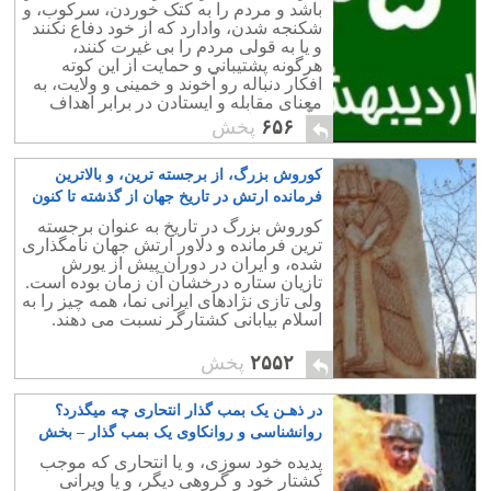
باشد و مردم را به کتک خوردن، سرکوب، و
شکنجه شدن، وادارد که از خود دفاع نکنند
و یا به قولی مردم را بی غیرت کنند،
هرگونه پشتیبانی و حمایت از این کوته
افکار دنباله رو آخوند و خمینی و ولایت، به
معنای مقابله و ایستادن در برابر اهداف
ملّی، و خیانت به مردم و کشور است.
۶۵۶
پخش
کوروش بزرگ، از برجسته ترین، و بالاترین
فرمانده ارتش در تاریخ جهان از گذشته تا کنون
۹۰
کوروش بزرگ در تاریخ به عنوان برجسته
ترین فرمانده و دلاور ارتش جهان نامگذاری
شده، و ایران در دوران پیش از یورش
تازیان ستاره درخشان آن زمان بوده است.
ولی تازی نژادهای ایرانی نما، همه چیز را به
اسلام بیابانی کشتارگر نسبت می دهند.
۲۵۵۲
پخش
در ذهـن یک بمب گذار انتحاری چه میگذرد؟
روانشناسی و روانکاوی یک بمب گذار – بخش
نخست
۱۰
پدیده خود سوزی، و یا انتحاری که موجب
کشتار خود و گروهی دیگر، و یا ویرانی