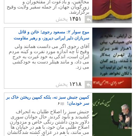
مخالفین، و بادعوت از مفتخوران و
زورگویان جهان، از جمله سفیر ولایت وقیح
برگزارشد.
۱۴۵۱
پخش
موج سوار ۲: مسعود رجوی؛ خائن و قاتل
سربازان دلیر ایرانی دیروز، و رهبر مقاومت
امروز
۴۲
آقای رجوی اگر می دانست همانند ولی
وقیح تا چه اندازه مورد نفرت و کینه مردم
ایران است، اندکی به خود غیرت به خرج
می داد، و مانند هیتلر دست به خودکشی
می زد.
۱۲۱۸
پخش
کمپین جنبش سبز نه، بلکه کمپین ریختن خاک بر
سر خودمان!
۶
جنبش سبز را اصلاح طلبان به انحراف
کشیدند و نابود کردند. حال جوانان سوری
دلاور بدون داشتن رنگی خاص و مزدوارن
اصلاح طلبی مان خود، با هم در خیابان ها
می مانند، با هم در عزای کشته شدگانشان