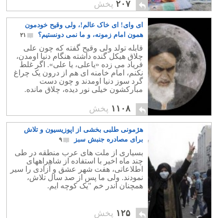
۲۰۷
پخش
ای وای! ای خاک عالم!، ولی وقیح خودمون
همون امام زمونه، و ما نمی دونستیم؟
۲۱
قابله تولد ولی وقیح گفته که چون علی
چلاق هیکل گنده داشته هنگام دنیا اومدن،
فریاد می زده «یاعلی، یا علی». اگر غلط
نکنم، امام خامنه ای هم از درون یک چراغ
گرد سوز دنیا اومدند و چون دست
مبارکشون خیلی نور دیده، چلاق مانده.
۱۱۰۸
پخش
هژمونی طلبی بخشی از اپوزیسیون و تلاش
برای مصادره جنبش سبز
۹
بسیاری از ملت های عرب منطقه در طی
چند ماه اخیر با استفاده از شاهراههای
اطلاعاتی، هفت شهر عشق و آزادی را سیر
نمودند. ولی ما پس از صد سال تلاش،
همچنان اندر خم "یک کوچه ایم.
۱۲۵
پخش