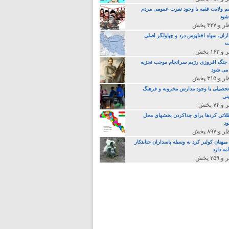
م ولایت فقیه با وجود نفرت عمومی مردم
 شود
اران، سپاه اختاپوس دزد و چپاولگر اصلی
ت
جنگ افروزی رژیم سرانجام موجب تجزیه
می شود
تحصیلی با وجود مدارس مخروبه و فرهنگ
نی
لائی کردها برای جداکردن بخشهای محل
د
یهنان کولبر کرد به وسیله پاسداران جنایتکار
مه دارد