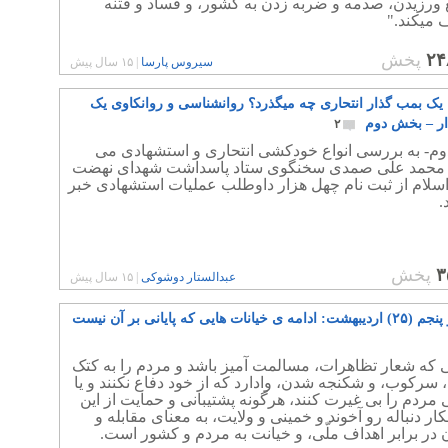
 ورزیدن، صدمه و ضربه زدن به کشور، و فساد و فتنه
میکند."
۲۴
پخش
سیروس پارسا
|
۱۵ سال پیش
 یک بمب گذار انتحاری چه میگذرد؟ روانشناسی و روانکاوی یک
ر – بخش دوم
۲
م- به بررسی انواع خودکشی انتحاری و استشهادی می
. محمد علی صمدی سخنگوی ستاد پاسداشت شهدای نهضت
اسلام از ثبت نام چهل هزار داوطلب عملیات استشهادی خبر
.
۳
پخش
عبدالستار دوشوکی
|
۱۵ سال پیش
خیانات هایی که پایانی بر آن نیست
ی که شعار تظاهرات، مسالمت آمیز باشد و مردم را به کتک
سرکوب، و شکنجه شدن، وادارد که از خود دفاع نکنند و یا
 مردم را بی غیرت کنند، هرگونه پشتیبانی و حمایت از این
کار دنباله رو آخوند و خمینی و ولایت، به معنای مقابله و
 در برابر اهداف ملّی، و خیانت به مردم و کشور است.