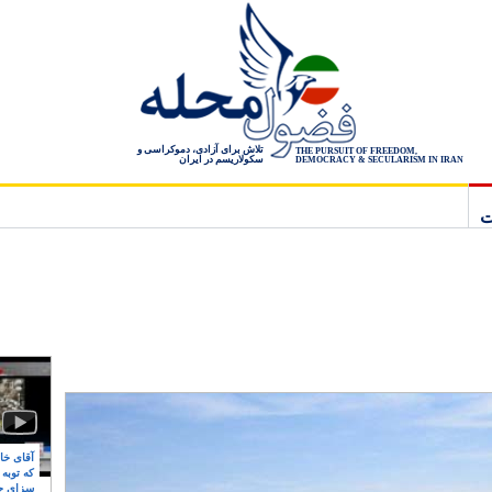
تلاش برای آزادی، دموکراسی و
THE PURSUIT OF FREEDOM,
سکولاریسم در ایران
DEMOCRACY & SECULARISM IN IRAN
ت
آقای خام
که توبه
سزای ج