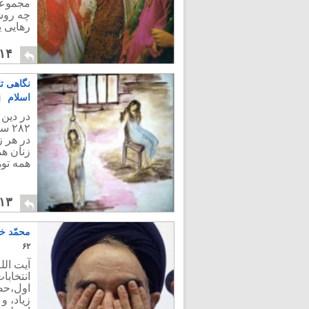
مجموعه
چه روش
رهایی ی
۱۴
نگاهی ت
اسلام
در دین 
۲۸۲
در هر ز
زنان هم
همه توه
۱۳
محمّد خا
۶۲
آیت الل
انتخاب
اول،حض
زیاد، و