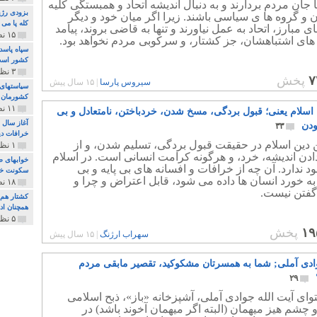
 جان مردم بردارند و به دنبال اندیشه اتحاد و همبستگی کلیه
بزودی رژی
 و گروه ها ی سیاسی باشند. زیرا اگر میان خود و دیگر
کله پا می
ی مبارز، اتحاد به عمل نیاورند و تنها به قاضی بروند، پیامد
۱۵ نظر و ۳۲۷ پخش
های اشتباهشان، جز کشتار، و سرکوبی مردم نخواهد بود.
سپاه پاسد
کشور اس
۳ نظر و ۱۶۲ پخش
۷
پخش
سیروس پارسا
|
۱۵ سال پیش
سیاستهای 
کشورمان 
۱۱ نظر و ۳۱۵ پخش
 اسلام یعنی؛ قبول بردگی، مسخ شدن، خردباختن، نامتعادل و بی
آغاز سال 
ودن
۳۳
خرافات دی
 دین اسلام در حقیقت قبول بردگی، تسلیم شدن، و از
۱ نظر و ۷۴ پخش
دن اندیشه، خرد، و هرگونه کرامت انسانی است. در اسلام
خوابهای ط
د ندارد. آن چه از خرافات و افسانه های بی پایه و بی
سکونت خو
 خورد انسان ها داده می شود، قابل اعتراض و چرا و
۱۸ نظر و ۸۹۷ پخش
گفتن نیست.
کشتار هم م
همچنان ادا
۵ نظر و ۲۵۹ پخش
۱۹
پخش
سهراب ارژنگ
|
۱۵ سال پیش
ادی آملی; شما به همسرتان مشکوکید، تقصیر مابقی مردم
۲۹
فتوای آیت الله جوادی آملی، آشپزخانه «باز»، ذبح اسلامی
چشم هیز میهمان (البته اگر میهمان آخوند باشد) در