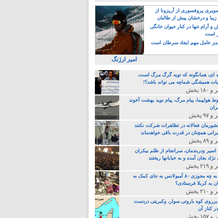
یری پروفسوری از آریزونا از
زیبا و درخشان پیش از طالبان
 آرام تنها در کنار حیوان خانگی
ر است
ز عامل مهم ایجاد سرطان است
امیر ارژنگ
ه ای، همانگونه که توبه گرگ مرگ است،
ات همیشگی شماچه می تواند باشد؟!
ط هواپیما، پیام مرگ، پیام نوید بهشت آخوند
ران
 کشورمان فعالانه در تظاهرات شرکت نکنند
رانی همچنان در قدرت باقی خواهدماند
 اسیر ودربندمان، سرانجام از ظلم بیکران
نژاد بجان آمده و به خبابانها ریختند
خامنه ای، به چه مجوزی ۸۰ آمبولانس به جای کمک به
ن به کربلا فرستادی؟
 برروی کوه باروتی سوار، وکبریتی دردست
ر کنار آن