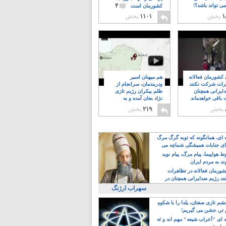
۴
ی تواند باشد؟!
کشورمان است
۱
پخش
۱۱۰۱
پخش
ن کشورمان فعالانه
هم میهنان اسیر
رات شرکت نکنند
ودربندمان، سرانجام از
ایرانی همچنان
ظلم بیکران رژیم تازی
 باقی خواهدماند
نژاد بجان آمده و به
۸
خبابانها ریختند
پخش
۲۱۹
پخش
ه ای، همانگونه که توبه گرگ مرگ
ی جنایات همیشگی شماچه می
!
 هواپیما، پیام مرگ، پیام نوید
د به مردم ایران
کشورمان فعالانه در تظاهرات
د رژیم ضدایرانی همچنان در
 خواهدماند
سهراب ارژنگ
م تازی صفتان، یلدا را با شکوهِ
 تر، جشن می گیریم!
 ای "اَعراب شیعه" مهم اند و نَه