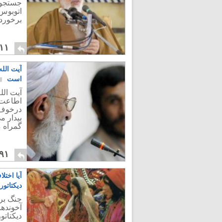
جستجوی 
اتوبوس،
برخوردی
۱۱
آیت الل
است
آیت الل
اطاعت ا
درخوف 
بیدار م
گمراه 
۹۱
آیا اخت
دیکتاتو
جنگ بر 
آخوندها
دیکتاتو