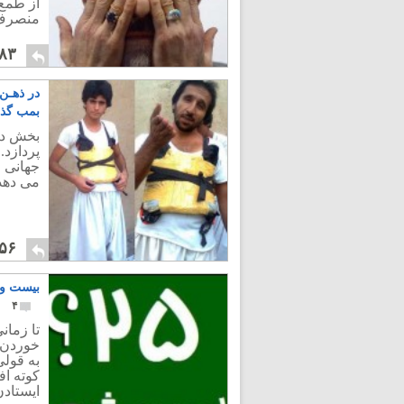
از طمع
منصرف 
۸۳
در ذهـن
بمب گذا
بخش دو
پردازد
جهانی 
می دهد
۵۶
بیست و پنجم (۲۵) اردیبهشت: ادامه ی 
۴
تا زمان
خوردن، 
به قولی
کوته اف
ایستادن