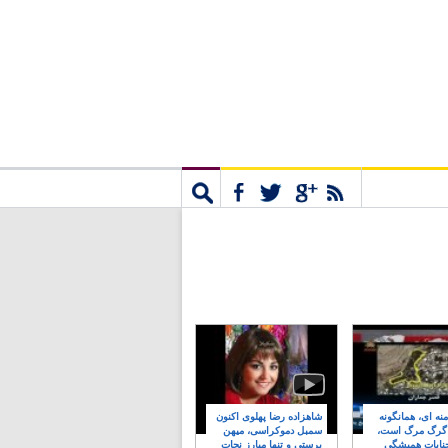
مشترک
جستجو
نه ای، همانگونه
شاهزاده رضا پهلوی اکنون
 گرگ مرگ است،
سمبل دموکراسی، میهن
نایات همیشگی
پرستی و تنها مبارز نجات