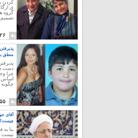
کردن با
ی ارگان
گروه ها
تصمیم 
۲۶
پذیرفتن
منطق ب
پذیرفتن
دست دا
چرا وجو
اساس به
چگونه 
۵۵
آقای جو
چیست؟
بنا به 
نیست و 