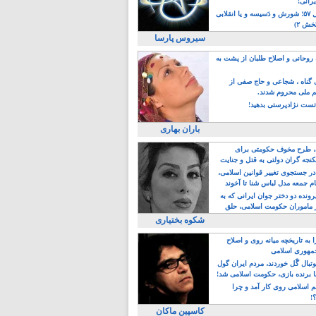
یرانی!
رویداد سال ۵۷؛ شورش و دَسیسه و یا انقلابی
خش ۲)
سیروس پارسا
روحانی و اصلاح طلبان از پشت به
ی گناه ، شجاعی و حاج صفی از
یم ملی محروم شدند.
ست نژادپرستی بدهید!
باران بهاری
طرح مخوف حکومتی برای
جه گران دولتی به قتل و جنایت
در جستجوی تغییر قوانین اسلامی،
ام جمعه مدل لباس شنا تا آخوند
مجنسگرا!
رونده دو دختر جوان ایرانی که به
 ماموران حکومت اسلامی، حلق
شکوه بختیاری
 به تاریخچه میانه روی و اصلاح
مهوری اسلامی
وتبال گًل خوردند، مردم ایران گول
ا برنده بازی، حکومت اسلامی شد!
م اسلامی روی کار آمد و چرا
؟!
کاسپین ماکان