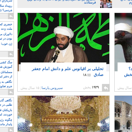
سربازانِ ا
وم
فرستادند
مَردمی؟ (بَ
خنجری که 
ملت زدند
دلاوران ب
بودن در ت
ژن خوب! ت
سگ کشی، 
آموزش شکن
؟
تحلیلی بر اقیانوس علم و دانش امام جعفر
بیشتر
مسلمانان 
بخش
صادق
۱۸
از دختر ام
مسلمان ه
نگاهی به پ
جرم تجاوز
۱۹۲۹
پخش
سیروس پارسا
|
۱۵ سال پیش
آویز شدند!
نگاهی گذرا
طلبی در ج
بازیکنان ف
خوردند، ام
چگونه رژی
پایدار ماند