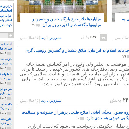
گزارش تصو
افغانستان 
خواب خوش و
 به
میلیاردها دلار خرج بارگاه حسن و حسین و
امکان پذی
میلیونها تنگدست و فقیر در برابر آن
۷۰
گوشت قرم
۲۰۴۸
پخش
سیروس پارسا
|
۱۵ سال پیش
آقای خامن
سزای جنای
خدمات اسلام به ایرانیان: طلاق بیشمار و گسترش روسپی گری
۸ نظر و ۱۸۰ پخش
۲۹
بازهم سقو
ال موفقیت بی نظیر ولی وقیح در امر گشایش صیغه خانه
به مردم ای
۴ نظر و ۹۷ پخش
رت رضا، دفترخانه های کشور نیز عهده دار شدند تا برای
ن، بازاریابی نمایند تا این فضیلت و عبادت اسلامی که می
تا بانوان
غاز گر روسپیگری باشد گسترش و توسعه یابد. باید به آنهایی
رژیم ضدای
یغه خانه می روند، گفت:«عبادتتان قبول باشد».
۸ نظر و ۸۹ پخش
هم میهنان
رژیم تازی 
۸ نظر و ۲۱۹ پخش
۲۳
پخش
سیروس پارسا
|
۱۵ سال پیش
زلزله زدگا
گروه فضول محلّه; آقایان اصلاح طلب، پرهیز از خشونت و مسالمت
۷ نظر و ۲۱۰ پخش
ی؟ بی غیرتی هم حدی دارد
۱۰
خاورمیانه
ولی فقیه د
اح طلبان حکومتی درخواست می شود که دست از بازی
۶ نظر و ۱۵۷ پخش