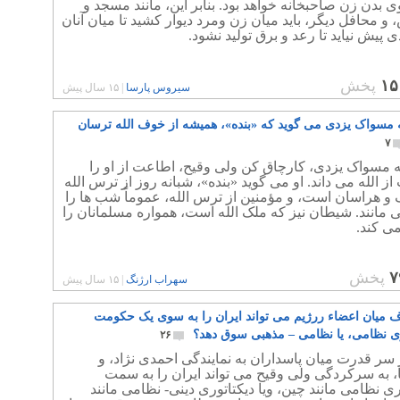
بدن زن صاحبخانه خواهد بود. بنابر این، مانند مسجد و
 و محافل دیگر، باید میان زن ومرد دیوار کشید تا میان آنان
 پیش نیاید تا رعد و برق تولید نشود.
۱۵
پخش
سیروس پارسا
|
۱۵ سال پیش
ه مسواک یزدی می گوید که «بنده»، همیشه از خوف الله ترسان
۷
ه مسواک یزدی، کارچاق کن ولی وقیح، اطاعت از او را
ز الله می داند. او می گوید «بنده»، شبانه روز از ترس الله
و هراسان است، و مؤمنین از ترس الله، عموماً شب ها را
ی مانند. شیطان نیز که ملک الله است، همواره مسلمانان را
می کند.
۷
پخش
سهراب ارژنگ
|
۱۵ سال پیش
لاف میان اعضاء ررژیم می تواند ایران را به سوی یک حکومت
ری نظامی، یا نظامی – مذهبی سوق دهد؟
۲۶
سر قدرت میان پاسداران به نمایندگی احمدی نژاد، و
، به سرکردگی ولی وقیح می تواند ایران را به سمت
ری نظامی مانند چین، ویا دیکتاتوری دینی- نظامی مانند