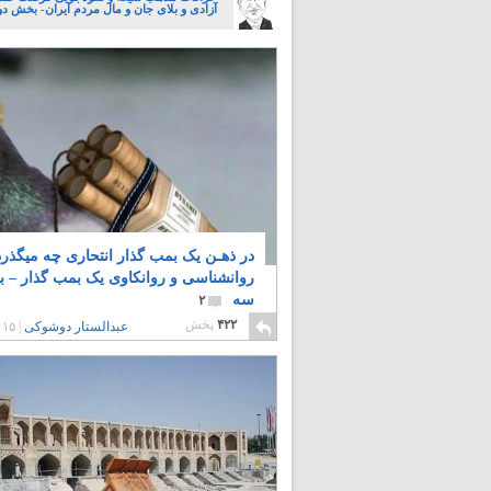
آزادی و بلای جان و مال مردم ایران- بخش د
در ذهـن یک بمب گذار انتحاری چه میگذرد
روانشناسی و روانکاوی یک بمب گذار – 
سه
۲
۴۲۲
پخش
عبدالستار دوشوکی
|
۱۵ سال پیش