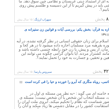
 ای از استبداد دینی عربستان و نظامی چین سوق دهد. ما
ی باید در پیش گیریم تا از این دسیسه و طلسم پیش روی
ابیم؟.
۸
پخش
سهراب ارژنگ
|
۱۵ سال پیش
ازه به قرآن: بخش یکم: بررسی آیات و قوانین زن ستیزانه ی
۱۴۹
اسلام برای زنان حقوقی انسانی در نظر گرفته نشده، در آیه
 سوره بقرهبه مرد مسلمان اجازه داده میشود تا در هر کجا و
مان، از پس و پیش، با زن خود رابطه جنسی داشته باشد و
انند کشتزار مردند. آیا بانوان گرامی چگونه می توانند این
ین و تحقیر، و جسارت به خود را تحمل نمایند؟.
۴۲
پخش
سیروس پارسا
|
۱۵ سال پیش
تمی، روباه مکّاری که آبرو را خورده و حیا را قی کرده است
ه خامنه ای می گوید : «به نظر من مسئله ی اول در
ات، مسئله انتخاب این شخص یا آن شخص نیست؛ مسئله ی
ور شماست که نظام را تحکیم میکند، آبروی ملت ایران را
 استقامت کشور را در مقابل دشمنی ها زیاد میکند و آنان را