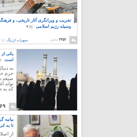
تخریب و ویرانگری آثار تاریخی، و فرهنگی
وسیله رژیم اسلامی
۲
۲۴۵۲
پخش
سهراب ارژنگ
|
۱۵ سال پیش
یکی از 
است
به دنب
حرم حض
صیغه شد
تواند آ
که به ص
۶۹
بیانیه 
تا به ک
از اصل