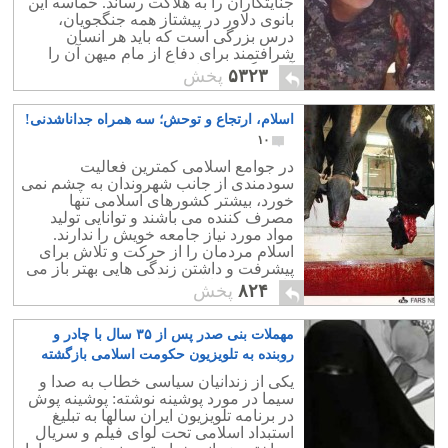
جنایتکاران را به هلاکت رساند. حماسه این
بانوی دلاور در پیشتاز همه جنگجویان،
درس بزرگی است که باید هر انسان
شرافتمند برای دفاع از مام میهن آن را
آویزه گوش قرار داده و بدان عمل کند.
۵۳۲۳
پخش
اسلام، ارتجاع و توحش؛ سه همراه جداناشدنی!
۱۰
در جوامع اسلامی کمترین فعالیت
سودمندی از جانب شهروندان به چشم نمی
خورد، بیشتر کشورهای اسلامی تنها
مصرف کننده می باشند و توانایی تولید
مواد مورد نیاز جامعه خویش را ندارند.
اسلام مردمان را از حرکت و تلاش برای
پیشرفت و داشتن زندگی هایی بهتر باز می
دارد و مسلمانان فقط به بهشت موهوم
۸۲۴
پخش
الله مدینه راضی اند.
مهملات بنی صدر پس از ٣۵ سال با چادر و
روبنده به تلویزیون حکومت اسلامی بازگشته
است!
۲۸
یکی از زندانیان سیاسی خطاب به صدا و
سیما در مورد پوشینه نوشته: پوشینه پوش
در برنامه تلویزیون ایران سالها به تبلیغ
استبداد اسلامی تحت لوای فیلم و سریال