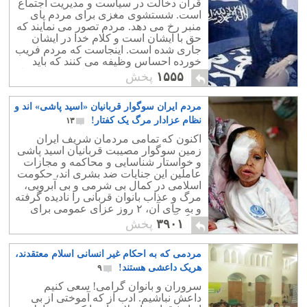
قرآن دخالت در سیاست و مدیریت اجتماع
است. شستشوی مغزی برای مردم پای
منبر رخ می دهد. مردم تصور می نمایند که
حق با ایشان است و کلام خدا در ایشان
جاری شده است. اینجاست که مردم فریب
خورده احساس وظیفه می کنند که باید
اسید بپاشند، جهاد بروند و باید مشرکان را
۱۵۵۵
پخش
بکشند!.
مردم ایران سوگوار قربانیان «اسید پاشی» اند و
نظام عزادار مرگ یک کفتار!
۱۳
اکنون که تمامی مردمان شریف ایران
زمین سوگوار مصیبت قربانیان اسید پاشی
و خواستار شناسایی و محاکمه و مجازات
عاملین این جنایات ضد بشری اند، حکومت
اسلامی در کمال بی شرمی و بی آبرویی،
مرگ و عذاب بانوان قربانی را نادیده گرفته
و به جای آن، ۲ روز عزای عمومی برای
مرگ آیت الله مهدوی کنی، اعلام کرده
۳۹۰۱
پخش
است!
مردمی که به احکام غیر انسانی اسلام معتقدند،
هریک داعشی هستند!
۹
سروران و بانوان گرامی! سعی کنیم
داعش نباشیم. ادب از که آموختی از بی