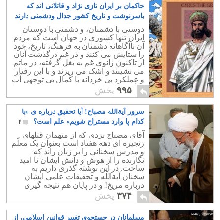
حاکمان بر ایران تازی نژاد و قاتلانی اند که
باسرنوشت و تاریخ کشور جدال ودشمنی دارند
۵۶
دوستی با دشمنان، و دشمنی با دوستان
ایران تنها کشوری در جهان است که مردم
آن ناآگاهانه دشمنان به فرهنگ، تاریخ، خود
را ستایش می کنند و در غم درگذشت آنان
از تاکنون زانوی غم به بغل گرفته، در ماتم
می نشینند و اشک می ریزند و با این رفتار
و عملکرد بی خردانه با کمال بی توجهی آب
به آسیابان دشمن می ریزند .
۹۹۵
پخش
سرور آیةالله مصباح! آیا تحقیق درباره ی «با
کدام پا وارد مستراح شویم» علم است؟
۴
آقای مصباح یزدی که از متهمان قتلهای
زنجیره ای دهه هفتاد است بعنوان یک معلّم
و مدرس سخنانی را بر زبان راند که
نگارنده را از هوش و دانش ایشان نا امید
ساخت. در این نوشته گذری داریم به
سخنان آیةالله و تحقیقات علمی ایشان
درباره مریخ! و در پایان هم نتیجه گیری
ایشان که پس باید به پژوهش در علوم دینی
۳۷۴
پخش
پرداخت.
مسلمانان در جستجوی تغییر قوانین اسلامی، از