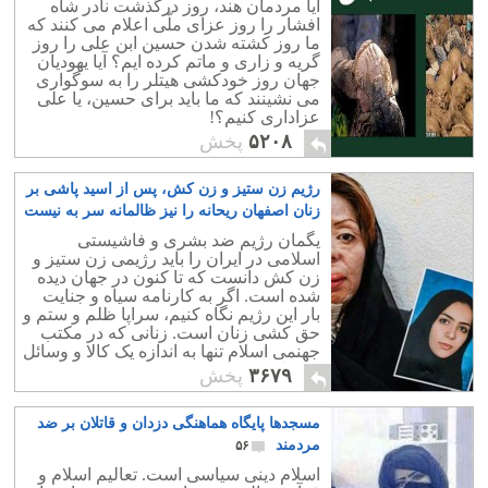
آیا مردمان هند، روز درگذشت نادر شاه
افشار را روز عزای ملّی اعلام می کنند که
ما روز کشته شدن حسین ابن علی را روز
گریه و زاری و ماتم کرده ایم؟ آیا یهودیان
جهان روز خودکشی هیتلر را به سوگواری
می نشینند که ما باید برای حسین، یا علی
عزاداری کنیم؟!
۵۲۰۸
پخش
رژیم زن ستیز و زن کش، پس از اسید پاشی بر
زنان اصفهان ریحانه را نیز ظالمانه سر به نیست
نمود
۳۵
یگمان رژیم ضد بشری و فاشیستی
اسلامی در ایران را باید رژیمی زن ستیز و
زن کش دانست که تا کنون در جهان دیده
شده است. اگر به کارنامه سیاه و جنایت
بار این رژیم نگاه کنیم، سراپا ظلم و ستم و
حق کشی زنان است. زنانی که در مکتب
جهنمی اسلام تنها به اندازه یک کالا و وسائل
خانه ارزش دارند.
۳۶۷۹
پخش
مسجدها پایگاه هماهنگی دزدان و قاتلان بر ضد
مردمند
۵۶
اسلام دینی سیاسی است. تعالیم اسلام و