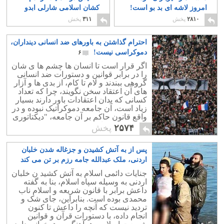
امروز لاشه ای بد بو است!
کشان اسلامی شارلی ابدو
پاریس
۵
۱۲
۲۸۱۰
پخش
۳۱۱
پخش
احترام گذاشتن به باورهای ضد انسانی دینداران،
دموکراسی نیست!
۶
اگر قرار است تا انسان ها چشم ها ی شان
را در برابر قوانین و دستورات ضد انسانی
گروهی ببندند و لام تا کام، از بدی ها و آزار
های آن اعتقاد سخن نگویند، چرا که تعداد
کسانی که بدان اعتقادات باور دارند بسیار
زیاد است، آن جامعه دموکراتیک نبوده و در
واقع قانون حاکم بر آن جامعه، "دیکتاتوری
اکثریت" می باشد
۲۵۷۴
پخش
پس از به آتش کشیدن و جزغاله شدن خلبان
اردنی، ملک عبدالله جامه رزم بر تن می کند
۱۱
جنایات دائمی اسلام به آتش کشید ن خلبان
اردنی به وسیله سپاه اسلام، بنا به گفته
داعش برابر با قانون شریعه و اسلام ناب
محمدی بوده است. بنابراین، جای شک و
تردید نیست که آنچه را داعش تا کنون
انجام داده، با دستورات قرآن و قوانین