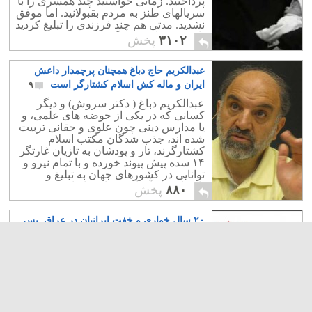
پرداختید. زمانی خواستید چند همسری را با
سریالهای طنز به مردم بقبولانید. اما موفق
نشدید. مدتی هم چند فرزندی را تبلیغ کردید
باز هم تیرتان به سنگ خورد.
۳۱۰۲
پخش
عبدالکریم حاج دباغ همچنان پرچمدار داعش
ایران و ماله کش اسلام کشتارگر است
۹
عبدالکریم دباغ ( دکتر سروش) و دیگر
کسانی که در یکی از حوضه های علمی، و
یا مدارس دینی چون علوی و حقانی تربیت
شده اند، جذب شدگان مکتب اسلام
کشتارگرند، تار و پودشان به تازیان غارتگر
۱۴ سده پیش پیوند خورده و با تمام نیرو و
توانایی در کشورهای جهان به تبلیغ و
پاسداری از آن آیین کذایی تازیان می
۸۸۰
پخش
پردازند.
۲۰ سال خواری و خفت ایرانیان در عراق. پس
غرامت جنگ چه شد؟
۲۰
آقای رفسنجای... آقای خامنه‌ای .. آقایان
مثلا محترم غرامت جنگ چه شد؟ شما
شش سال با سازمان ملل چانه می زدید و
حاضر به پذیرش صلح نشدید؛ دست کم
همان قطعنامه ۵۹۸ به شما اجازه دریافت