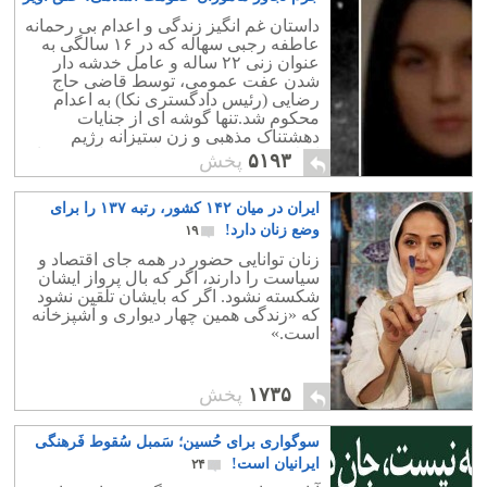
شدند!
۱۵
داستان غم انگیز زندگی و اعدام بی رحمانه
عاطفه رجبی سهاله که در ۱۶ سالگی به
عنوان زنی ٢٢ ساله و عامل خدشه دار
شدن عفت عمومی، توسط قاضی حاج
رضایی (رئیس دادگستری نکا) به اعدام
محکوم شد.تنها گوشه ای از جنایات
دهشتناک مذهبی و زن ستیزانه رژیم
اسلامی در شکنجه و تجاوز و قتل عام زنان
۵۱۹۳
پخش
و دختران این سرزمین است.
ایران در میان ۱۴۲ کشور، رتبه ۱۳۷ را برای
وضع زنان دارد!
۱۹
زنان توانایی حضور در همه جای اقتصاد و
سیاست را دارند، اگر که بال پرواز ایشان
شکسته نشود. اگر که بایشان تلقین نشود
که «زندگی همین چهار دیواری و آشپزخانه
است.»
۱۷۳۵
پخش
سوگواری برای حُسین؛ سَمبل سُقوط فَرهنگی
ایرانیان است!
۲۴