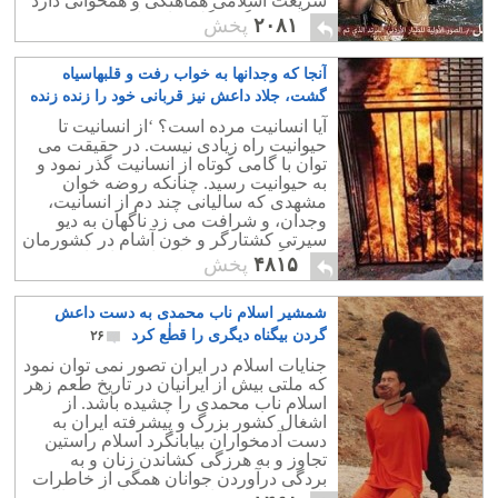
شریعت اسلامی همآهنگی و همخوانی دارد
و جای هیچگونه گله و اعتراضی نیست.
۲۰۸۱
پخش
آنجا که وجدانها به خواب رفت و قلبهاسیاه
گشت، جلاد داعش نیز قربانی خود را زنده زنده
در آتش بسوزاند
۲۱
آیا انسانیت مرده است؟ ‘از انسانیت تا
حیوانیت راه زیادی نیست. در حقیقت می
توان با گامی کوتاه از انسانیت گذر نمود و
به حیوانیت رسید. چنانکه روضه خوان
مشهدی که سالیانی چند دم از انسانیت،
وجدان، و شرافت می زد ناگهان به دیو
سیرتی کشتارگر و خون آشام در کشورمان
مبدل گشت و فرزندانی ابر جنایتکار تربیت
۴۸۱۵
پخش
کرد.
شمشیر اسلام ناب محمدی به دست داعش
گردن بیگناه دیگری را قطٰع کرد
۲۶
جنایات اسلام در ایران تصور نمی توان نمود
که ملتی بیش از ایرانیان در تاریخ طعم زهر
اسلام ناب محمدی را چشیده باشد. از
اشغال کشور بزرگ و پیشرفته ایران به
دست آدمخواران بیابانگرد اسلام راستین
تجاوز و به هرزگی کشاندن زنان و به
بردگی درآوردن جوانان همگی از خاطرات
تلخی است که داعش کنونی ایران دنباله