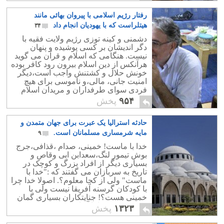
رفتار رژیم اسلامی با پیروان بهائی مانند
هیتلراست که با یهودیان انجام داد
۳۴
دشمنی و کینه توزی رژیم ولایت فقیه با
دگر اندیشان بر کسی پوشیده و پنهان
نیست. هنگامی که اسلام و قرآن می گوید
هرآنکس از دین اسلام بیرون رود کافر بوده
خونش حلال و کشتنش واجب است،دیگر
امنیت جانی، مالی،و ناموسی برای هیچ
فردی سوای طرفداران و مریدان اسلام
ناب محمدی به پیشوایی علی خامنه ای به
۹۵۴
پخش
جای نمی ماند.
حادثه استرالیا یک عبرت برای جهان متمدن و
مایه شرمساری مسلمانان است.
۹
خدا با ماست! خمینی، صدام ،قذافی،جرج
بوش تیمور لنگ،سعدابن ابی وقاص و
بسیاری دیگر از افراد بزرگ و کوچک در
تاریخ به سربازان می گفتند که :"خدا با
ماست" ولی از کجا معلوم؟. اصولا خدا چرا
با کودکان گرسنه آفریقا نیست ولی با
خمینی هست؟! جنایتکاران بسیاری گمان
می کنند که خدا با آنهاست.
۱۳۲۳
پخش