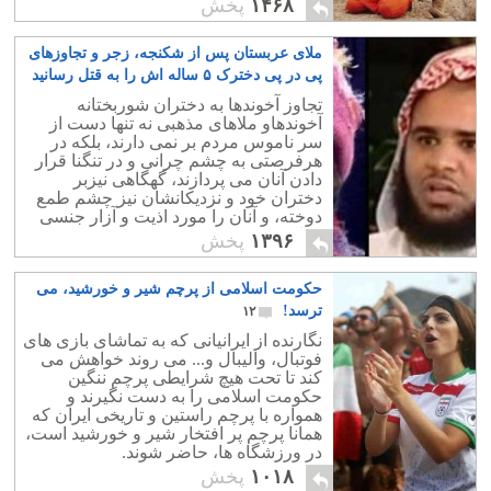
۱۴۶۸
پخش
آنست.
ملای عربستان پس از شکنجه، زجر و تجاوزهای
پی در پی دخترک ۵ ساله اش را به قتل رسانید
۳۷
تجاوز آخوندها به دختران شوربختانه
آخوندهاو ملاهای مذهبی نه تنها دست از
سر ناموس مردم بر نمی دارند، بلکه در
هرفرصتی به چشم چرانی و در تنگنا قرار
دادن آنان می پردازند، گهگاهی نیزبر
دختران خود و نزدیکانشان نیز چشم طمع
دوخته، و آنان را مورد اذیت و آزار جنسی
قرار می دهند.
۱۳۹۶
پخش
حکومت اسلامی از پرچم شیر و خورشید، می
ترسد!
۱۲
نگارنده از ایرانیانی که به تماشای بازی های
فوتبال، والیبال و... می روند خواهش می
کند تا تحت هیچ شرایطی پرچم ننگین
حکومت اسلامی را به دست نگیرند و
همواره با پرچم راستین و تاریخی ایران که
همانا پرچم پر افتخار شیر و خورشید است،
در ورزشگاه ها، حاضر شوند.
۱۰۱۸
پخش