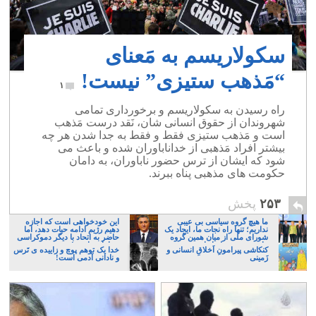
سکولاریسم به مَعنای
“مَذهب ستیزی” نیست!
۱
راه رسیدن به سکولاریسم و برخورداری تمامی
شهروندان از حقوق انسانی شان، نَقد درست مَذهب
است و مَذهب ستیزی فقط و فقط به جدا شدن هر چه
بیشتر افراد مَذهبی از خداناباوران شده و باعث می
شود که ایشان از ترس حضور ناباوران، به دامان
حکومت های مذهبی پناه ببرند.
۲۵۳
پخش
ما هیچ گروه سیاسی بی عیبی
این خودخواهی است که اجازه
نداریم؛ تنها راه نجات ما، ایجاد یک
دهیم رژیم ادامه حیات دهد، اما
شورای ملی از میان همین گروه
حاضر به اتحاد با دیگر دموکراسی
های پر عیب و ایراد است
خواهان نباشیم!
کنکاشی پیرامونِ اَخلاقِ انسانی و
خدا یک توهم پوچ و زاییده ی تَرس
زَمینی
و نادانی آدمی است!