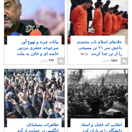
جلادهای اسلام ناب محمدی
بیانات چرند و تهوع آور
داعش سر ۲۱ تن مسیحی
سرجوخه جعفری مزدور
را از تن جدا کردند
خامنه ای و خائن به ملت
۱۸
۱۲
۱۵۸۸
پخش
۲۷۴
پخش
انقلابی که خلبان و استاد
تظاهرات مسلمانان
دانشگاه را تیرباران کرد
انگلیس در حمایت از آدم