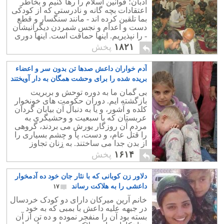
ادبان؛ قوانین اسلام را رها کنیم و بخاطر
اعتقادات بچه گانه و نادرستی که از کودکی
بما تلقین کرده اند - مانند سنگسار و قطع
دست و اعدام و نجس شمردن دیگرانیشان
- را نپذیریم. اینها حماقت است. اینها دوری
از انسانیت است. هیچ چیز مقدس نیست
۱۸۲۱
پخش
جز انسان. انسانیت مقدس است و بس!
نپذیریم که بخاطر توهین به مقدسات جان
آدم خواران داعش صدها تن بدون سر و اعضاء
انسانی را بگیرند. جان انسان است که
مقدس است. چرا به کشته شدن دیگران
بریده شده را برای وحشت همگان به دار آویختند
که مانند ما فکر نمی کنند راضی شویم؟
۳
بی گمان ما به دوره توحش و بربریت
بازگشته ایم. دوران حکومت های خونخوار
کلده و آشور، و یا به دنبال آن بیابان گردان
عربستان که با سبعیت و وحشیگری به
مردم آن روزگار یورش می بردند، گروهی
را قتل عام، و دست، پا و چشم بسیاری را
از بدن جدا می ساختند. به زنان تجاوز
کرده، ودر بازار به فروش آنان می
۱۶۱۴
پخش
پرداختند.
دلاور زن کوبانی که با نثار جان خود ده آدمخوار
داعشی را به هلاکت رساند
۱۷
خانم آرین میرکان دارای دو کودک خردسال
در جبهه علیه داعش با بمبی که به خود
بسته بود آن را منفجر نموده و ده تن از آن