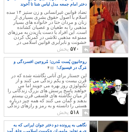
دختر امام جمعه مدل لباس شنا تا آخوند
مسلمان همجنسگرا!
۲۲
تضاد قوانین غیرانسانی و زن ستیز ۱۴ سده
اسلام با اصول حقوق بشری بسیاری از
زنان و مردان حتا در خانواده های بسیار
مذهبی را به طغیان و عصیان کشانده
است. این افراد با دست یازیدن به مرزهای
ممنوعه مذهبی تلاشی در کمرنگ کردن
خشونت و نابرابری قوانین اسلامی در
برخورد با افرادی با باورهای مختلف
۵۷۰
پخش
اسلامی دارند.
روحانیونِ پُست مُدرن؛ مُروجین افسردگی و
مَرگ در فیسبوک!
۴
این جستار برای آنانی نگاشته شده که در
قَرن بیست و یکم زندگی می کنند و از
تکنولوژی روز بهره می جویند اما می
خواهند پاسخ پرسش های بزرگ زندگانی را
از میان نگاشته های فلسفی قرن بیستم
بدهند و گمان می کنند که همه چیز درباره
هستی را دانسته و به رمز و رازهای زندگی
و اصل بودن، دست پیدا کرده اند.
۵۱۸
پخش
نگاهی به پرونده دو دختر جوان ایرانی که به
جرم تجاوز ماموران حکومت اسلامی، حلق آویز