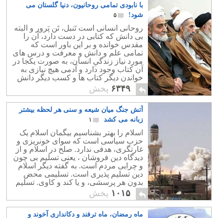
با نابودی تمامی روحانیون، دنیا گلستان می
شود!
۵
روحانی انسانی است تَنبل، تَن پَرور و البته
بی دانش که کتابی در دست دارد، آن را
مقدس خوانده و بر این باور است که
تمامی علم و دانش و معرفت و درس های
مورد نیاز زندگیِ انسان، به صورت یکجا در
آن کتاب وجود دارد و آدمی هیچ نیازی به
خواندن دیگر کتاب ها و کسب دیگر دانش
ها ندارد.
۶۳۴۹
پخش
آتش جنگ میان شیعه و سنی هر لحظه بیشتر
زبانه می کشد
۱
اسلام را بهتر بشناسیم بیگمان اسلام یک
حزب سیاسی است که سوای خونریزی و
غارتگری، هدفی ندارد. صلح در اسلام و از
دیدگاه دین فروشان ، یعنی تسلیم بی چون
و چرایی مردم است. به گفته دیگر اسلام
دین تسلیم پذیری است. تسلیمی محض
بدون هر پرسشی، و یا کند و کاوی. تسلیم
در برابر الله ناشناخته و اختراعی محمد
۱۰۱۵
پخش
عبدالله.
ماه رمضان، ماه ترفند و دکانداری آخوند و