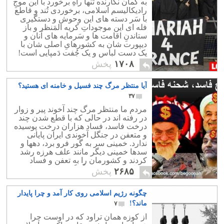
به گمان نگارنده تَنها راهِ برخورد با این موجِ
رادیکالیسم اسلامی، برخوردی تُند و قاطع
با سَر دسته های این وحوش و دستگیری
فله ای این موجوداتِ کریه المَنظر و باز
ستاندنِ اقامت ها و سَرمایه های آنان و
دیپورت شان به کشورهایِ اصلی شان با
یک دست لباس و یک جُفت دَمپایی است!
۱۷۰۸
پخش
آیا منتظر مرگ چند فسیل و خامنه ای هستید؟
۳۷
مردم ما منتظر مرگ چند آخوند پیر و زوار
در رفته اند در حالی که با قطع شدن چند
درخت فاسد، فساد هزاران درخت پوسیده
و متعفن در جنگل آخوندی ایران پایانی
ندارد. خمینی سر به گور فرو برد، دهها و
سدها خمینی دیگر مانند علف هرزه رشد
کردند و کشورمان را به تعفن و فساد
کشاندند. ما به یک دگرگونی فکری نیاز
۲۶۸۵
پخش
داریم
چگونه رژیم اسلامی روی کار آمد و چرا پایدار
ماند؟!
۷
از کوزه همان تراود که در اوست چرا