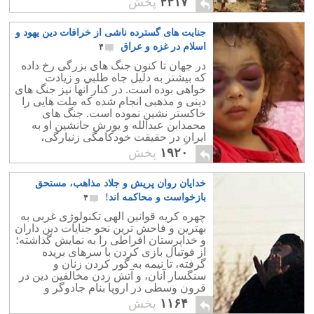
۴۳۱۷
پخش
جنایت های گسترده ناشی از خرافات دین یهود و
اسلام در غزه و عراق
۴
در جهان تا کنون جنگ های بزرگی رخ داده
که بیشتر به دلیل جاه طلبی و زیادت
خواهی بوده است. در کنار آنها نیز جنگ های
دینی و مذهبی انجام شده که ملت هایی را
خاکستر نشین نموده است. جنگ های
محمدابن عبدالله و یورش جانشین او به
ایران در حقیقت خودکامگی زنبارگی،
غارتگری عرب بادیه نشین را به خوبی
۱۹۲۰
پخش
نشان می دهد.
خدایان روان پریش و جلاد مذاهب، مستحق
بازخواست و محاکمه اند!
۴
چهره کریه قوانین الهی تکنولوژی غربی به
بهترین و فاحش ترین نحو جنایات دین داران
و خداپرستان افراطی را به نمایش گذاشته؛
از فوتبال بازی کردن با سرهای بریده
گرفته، تا نیمه به گور کردن زنان و
سنگسار آنان، و آتش زدن مخالفین دین در
قرون وسطی در اروپا بنام جادوگر و
ساحر.
۱۱۶۴
پخش