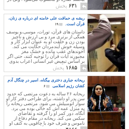
برابر پرداخت دیه می توان از قصاص
۶۳۱
پخش
صرفنظر کرد.
ریشه ی حماقت علی خامنه ای درباره ی زنان،
قرآن است.
۱۹
داستان های قرآن، تورات، موسی،و یوسف
همگی از برتری مرد و بی ارزش و ناچیز
بودن زن و خلقت او به عنوان ابزار کار و
وسیله خوش آیندمردان حکایت می کند.
آخوندهای عقب مانده و خشک مغز
مجبورند آیات قرآن را توجیه کنند، حتی اگر
بر اساس تبعیض غیر انسانی اعراب بدوی
باشد. حتی اگر دستور به کتک زدن زن داده
۱۶۸۵
پخش
باشد.
ریحانه جباری دختری بیگناه، اسیر در چنگال آدم
کشان رژیم اسلامی
۶
ریحانه ۲۶ ساله به دعوت مرتضی که حدود
سن پدر او داشته، برای طراحی دفتر کار او
سوار اتومبیلش می شود. مرتضی ریحانه را
به منزل عمه اش که خالی بوده می برد.
آنگاه، دور کمر او را گرفته و تقاضای
سکس می کند. ریحانه در مقام دفاع از
ناموس و شرف خود با چاقویی به کتف او
می زند که منجر به مرگ او می شود.