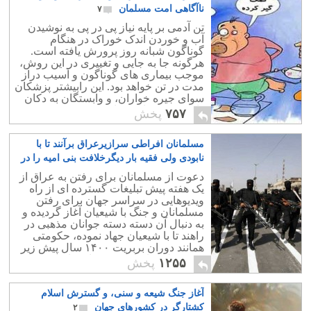
ناآگاهی امت مسلمان
۷
تن آدمی بر پایه نیاز پی در پی به نوشیدن
آب و خوردن اندک خوراک در هنگام
گوناگون شبانه روز پرورش یافته است.
هرگونه جا به جایی و تغییری در این روش،
موجب بیماری های گوناگون و آسیب دراز
مدت در تن خواهد بود. این رابیشتر پزشکان
سوای جیره خواران، و وابستگان به دکان
داران دینی بدان سفارش و توصیه می کنند.
۷۵۷
پخش
مسلمانان افراطی سرازیرعراق برآنند تا با
نابودی ولی فقیه بار دیگرخلافت بنی امیه را در
جهان برپا کنند
۵
دعوت از مسلمانان برای رفتن به عراق از
یک هفته پیش تبلیغات گسترده ای از راه
ویدیوهایی در سراسر جهان برای رفتن
مسلمانان و جنگ با شیعیان آغاز گردیده و
به دنبال آن دسته دسته جوانان مذهبی در
راهند تا با شیعیان جهاد نموده، حکومتی
همانند دوران بربریت ۱۴۰۰ سال پیش زیر
پرچم خلیفه اسلامی برقرار سازند.
۱۲۵۵
پخش
آغاز جنگ شیعه و سنی، و گسترش اسلام
کشتارگر در کشورهای جهان
۲