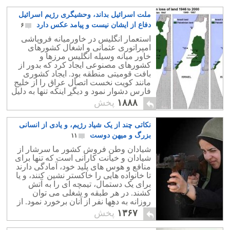
ملت اسرائیل بداند، وحشیگری رژیم اسرائیل
دفاع از ایشان نیست و پیامد عکس دارد
۶
استعمار انگلیس در خاورمیانه فروپاشی
امپراتوری عثمانی و اشغال کشورهای
خاور میانه وسیله انگلیس مرزها و
کشورهای مصنوعی ایجاد کرد که بدور از
بافت قومیتی منطقه بود. ایجاد کشوری
مانند کویت نخست اتصال عراق را از خلیج
فارس دشوار نمود و دیگر اینکه تنها به دلیل
وجود منابع نفتی زیاد در آن منطقه ی
۱۸۸۸
پخش
کوچک است.
نکاتی چند از یک شیاد رژیم، و یادی از انسانی
بزرگ و میهن دوست
۱۱
شیادان وطن فروش کشور ما سرشار از
شیادان و خیانت کارانی است که تنها برای
منافع و هوس های پلید خود، آمادگی دارند
تا خانواده هایی را خاکستر نشین کنند، و یا
برای یک دستمال، تیمچه ای را به آتش
کشند. در هر طبقه و شغلی می توان
روزانه به دهها نفر از آنان برخورد نمود. از
بازاری دزد گرفته تا دکترهای قصاب
۱۳۶۷
پخش