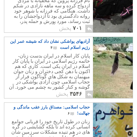
نام فرزانه پروین که مخفیانه با مردی
ازدواج کرده و سه ماهه نازادی در شکم
داشت. هنگامی که فرزانه با شوهر خود
روانه دادگستری بود تا ازدواجشان را به
ثبت رساند، مورد یورش و حمله پدر،
برادران خود قرار گرفت و به قتل رسید.
۷۰۱
پخش
آزادیهای یواشکی نشان داد که شیشه عمر این
رژیم اسلام است
۴
پایان کار اسلام در ایران بدست زنان-
خاتمه رژیم اسلامی در ایران با پایان کار
اسلام در ایران یکی است. کاری که هم
اکنون با دهن کجی دختران و زنان جوان
میهنمان به شکل های گوناگون فرار از
حجاب اسلامی چون آزادی یواشکی در
گوشه و کنار کشور به چشم می خورد. آن
روز نه چندان دور، نزدیک بوده و رژیم را
۳۵۴۶
پخش
یارای جلوگیری از آن نیست.
حجاب اسلامی: مصداق بارز عقب ماندگی و
جهالت!
۶
زنان در طول تاریخ خود را قربانی جوامع
انسانی کرده اند تا بلکه گشایشی در گره
های در هم تنیده مشکلات سرزمین شان