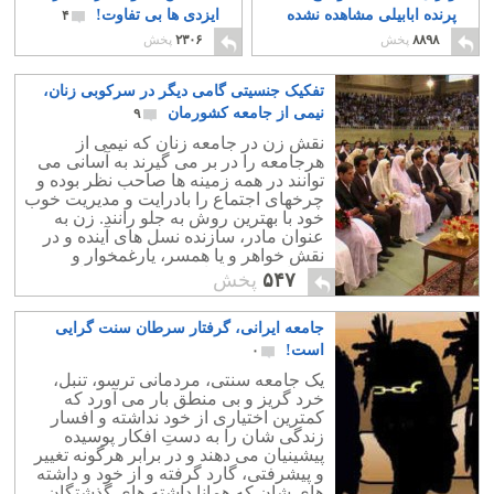
پرنده ابابیلی مشاهده نشده
ایزدی ها بی تفاوت!
۴
است!
۲۰
۸۸۹۸
پخش
۲۳۰۶
پخش
تفکیک جنسیتی گامی دیگر در سرکوبی زنان،
نیمی از جامعه کشورمان
۹
نقش زن در جامعه زنان که نیمی از
هرجامعه را در بر می گیرند به آسانی می
توانند در همه زمینه ها صاحب نظر بوده و
چرخهای اجتماع را بادرایت و مدیریت خوب
خود با بهترین روش به جلو رانند. زن به
عنوان مادر، سازنده نسل های آینده و در
نقش خواهر و یا همسر، یارغمخوار و
مهربان و همکار ارزنده مرد به شمار می
۵۴۷
پخش
آیند.
جامعه ایرانی، گرفتار سرطان سنت گرایی
است!
۰
یک جامعه سنتی، مردمانی ترسو، تنبل،
خرد گریز و بی منطق بار می آورد که
کمترین اختیاری از خود نداشته و افسار
زندگی شان را به دستِ افکار پوسیده
پیشینیان می دهند و در برابر هرگونه تغییر
و پیشرفتی، گارد گرفته و از خود و داشته
های شان که همانا داشته های گذشتگان