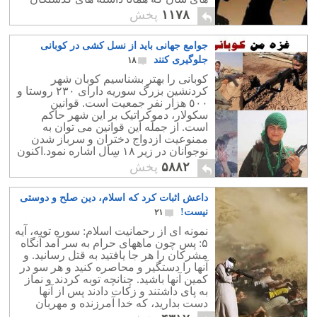
شان است، دفاع می کنند!
۱۱۷۸
پخش
جوامع جهانی باید از نسل کشی در کوبانی
جلوگیری کنند
۱۸
کوبانی را بهتر بشناسیم کوبان شهر
کردنشین بزرگ سوریه دارای ۲۳۰ روستا و
٥٠٠ هزار ﻧﻔﺮ جمعیت است. قوانین
سکولار، دموکراتیک بر این شهر حاکم
است. از جمله این قوانین می توان به
ممنوعیت ازدواج دختران و سرباز شدن
نوجوانان در زیر ۱۸ سال اشاره نمود.اکنون
کوبان زیر ضربات و آتش داعش است.
۵۸۸۲
پخش
داعش اثبات کرد که اسلام، دین صلح و دوستی
نیست!
۲۱
نمونه ای از رحمانیت اسلام: سوره توبه، آیه
۵: پس چون ماههای حرام به سر آمد آنگاه
مشركان را هر جا يافتيد به قتل رسانيد. و
آنها را دستگير و محاصره كنيد و هر سو در
كمين آنها باشيد. چنانچه توبه كردند و نماز
به پای داشتند و زكات دادند پس از آنها
دست بداريد، كه خدا آمرزنده و مهربان
است.