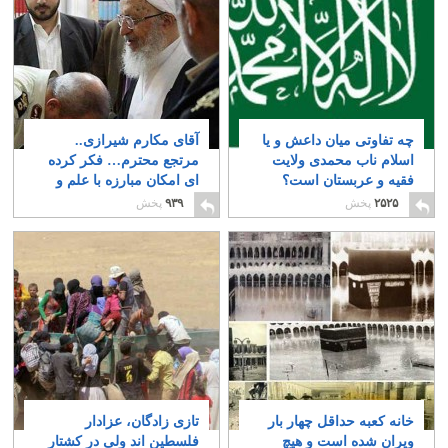
چه تفاوتی میان داعش و یا
آقای مکارم شیرازی..
اسلام ناب محمدی ولایت
مرتجع محترم… فکر کرده
فقیه و عربستان است؟
ای امکان مبارزه با علم و
پیشرفت را داری؟
۲
۱۳
۲۵۲۵
پخش
۹۳۹
پخش
خانه کعبه حداقل چهار بار
تازی زادگان، عزادار
ویران شده است و هیچ
فلسطین اند ولی در کشتار