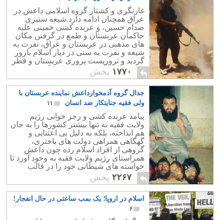
غارتگری و کشتار گروه اسلامی داعش در
عراق همچنان ادامه دارد.شیعه ستیزی
صدام حسین، و عربده کشی خمینی علیه
حاکمان عربستان و طمع در گرفتن مکان
های مذهبی در عربستان و عراق، نفرت به
شیعه و نفرت به سنی در دیار اسلام بارور
گردید و تروریست پروری عربستان و قطر
با کمک های آمریکا موجب برانگیختن این
۱۷۷۰
پخش
گروههاشد.
جدال گروه آدمخوارداعش نماینده عربستان با
ولی فقیه جنایتکار ضد انسان
۱۱
پیامد عربده کشی و رجز خوانی رژیم
ولایت فقیه نه تنها بیشتر کشورها را به جان
هم انداخته، بلکه به دلیل بی اعتنایی و
گهگاهی همراهی دولت های باختری،
گروهی از افراد اسلام زده چون داعش
همراستای رژیم ولایت فقیه به وجود آورد تا
خواسته های شیطانی خود را در قالب
شریعه و دستورات عقب افتاده اسلامی
۲۲۶۷
پخش
پیاده کند.
اسلام در اروپا؛ یک بمب ساعتی در حال انفجار!
۶