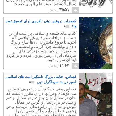
(سال گذشته) آخوند علم الهدی گفت:
مردم به جای مرغ اشکنه بخورند!!
۳۵۵۱
پخش
مُعجزاتِ دروغین دینی: اَهرمی بَرای تَحمیق توده
ها!
۸
کتاب های شیعه و اسلامی پر است از این
دسته از خرافات و وقایع غیر واقعی که
آخوند با دروغ هایش به آن ها شاخ و برگ
داده و توانسته خِرد گرایی و اندیشیدن
منطقی را از چهارچوب زندگی های
مردمان ایران زمین بیرون کرده و بر گُرده
ایشان سوار شود.
۱۱۶۲
پخش
قصاص، جنایتی بزرگ دامنگیر امت های اسلامی
اسیر در بند سوداگران دین
۵
قصاص یعنی چه؟ قرآن در تعریف قصاص
می گوید: « و بر آنها در آن مقرر داشتیم که
جان در مقابل جان و چشم در مقابل چشم
و بینی در برابر بینی و گوش در مقابل
گوش و دندان در برابر دندان می‌باشد و هر
زخمی قصاص دارد و اگر کسی آن را
ببخشد کفاره او محسوب می‌شود . ولی در