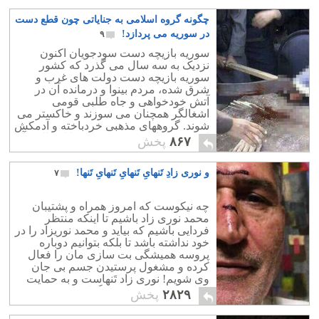
چگونه گروه اسلامی به جنایاتی چون قطع دست
در سوریه می پردازد!
۹
سوریه بازیچه دست سودجویان اکنون
نزدیک به سه سال می گذرد که کشور
سوریه بازیچه دست دولت های غرب و
شرق شده، مردم بینوا و درمانده آن در
آتش خودخواهی و جاه طلبی قومی
اشغالگر همچنان می سوزند و خاکستر می
شوند. گروههای مذهبی خردباخته و آدمکش
این کشور تاریخی و پیشرفته را اشغال و آن
۸۶۷
پخش
را با خاک یکسان کردند
و نوری زادِ تَنهایِ تَنهایِ تَنهایِ تَنها!
۷
چه نیکوست که امروز همراه و پشتیبان
محمد نوری زاد باشیم تا اینکه منتظر
فردایی باشیم که بیاید و محمد نوریزاد را در
خود نداشته باشد تا بلکه بتوانیم دوباره
پروسه همیشگی بت سازی مان را فعال
کرده و مشغول پرستیدن جسم بی جان
وی شویم! نوری زاد تَنهاست و به حمایت
ما احتیاج دارد، تَنهایش نگذاریم.
۲۸۲۹
پخش