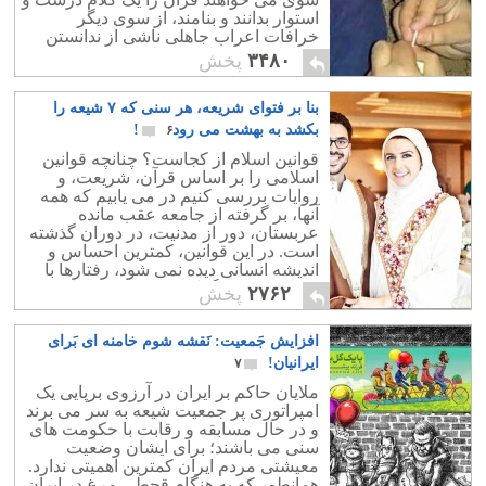
استوار بدانند و بنامند، از سوی دیگر
خرافات اعراب جاهلی ناشی از ندانستن
دلایل عوارض طبیعی نظیر باد و طوفان
۳۴۸۰
پخش
نمی گذارد!
بنا بر فتوای شریعه، هر سنی که ۷ شیعه را
بکشد به بهشت می رود‪!‬
۶
قوانین اسلام از کجاست؟ چنانچه قوانین
اسلامی را بر اساس قرآن، شریعت، و
روایات بررسی کنیم در می یابیم که همه
آنها، بر گرفته از جامعه عقب مانده
عربستان، دور از مدنیت، در دوران گذشته
است. در این قوانین، کمترین احساس و
اندیشه انسانی دیده نمی شود، رفتارها با
کینه توزی، سنگدلی، و دشمنی همراه
۲۷۶۲
پخش
است.
افزایش جَمعیت: نَقشه شوم خامنه ای بَرای
ایرانیان!
۷
ملایان حاکم بر ایران در آرزوی برپایی یک
امپراتوری پر جمعیت شیعه به سر می برند
و در حال مسابقه و رقابت با حکومت های
سنی می باشند؛ برای ایشان وضعیت
معیشتی مردم ایران کمترین اهمیتی ندارد.
همانطور که به هنگام قحطی مرغ در ایران