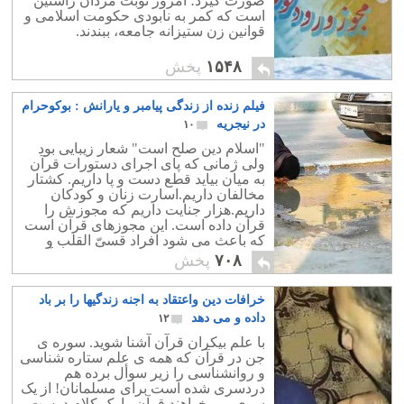
صورت گیرد؛ امروز نوبت مردان راستین
است که کمر به نابودی حکومت اسلامی و
قوانین زن ستیزانه جامعه، ببندند.
۱۵۴۸
پخش
فیلم زنده از زندگی پیامبر و یارانش : بوکوحرام
در نیجریه
۱۰
"اسلام دین صلح است" شعار زیبایی بود
ولی ژمانی که پای اجرای دستورات قرآن
به میان بیاید قطع دست و پا داریم. کشتار
مخالفان داریم.اسارت زنان و کودکان
داریم.هزار جنایت داریم که مجوزش را
قرآن داده است. این مجوزهای قرآن است
که باعث می شود افراد قسیّ القلب و
جانی چون خلخالی و مرتضوی بوجود آیند.
۷۰۸
پخش
خرافات دین واعتقاد به اجنه زندگیها را بر باد
داده و می دهد
۱۲
با علم بیکران قرآن آشنا شوید. سوره ی
جن در قرآن که همه ی علم ستاره شناسی
و روانشناسی را زیر سوأل برده هم
دردسری شده است برای مسلمانان! از یک
سوی می خواهند قرآن را یک کلام درست و