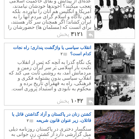
عده‌ای از پیدایش و بقای حاکمیت اسلامی
تعجب میکنند؟ آخوند‌ها خودشان نیامدند،
آمریکا و انگلیس هم آنان را نیاورده. بلکه
ذهن ناآگاه و اسلام گرای مردم آنها را به
ایران کشاند! اگر همچنان سر کار هستند،
برای آنست که (مسلمان ها) حضورشان را
عادی می‌دانند و پذیرای آنانند!.
۳۱۲۱
پخش
انقلاب سیاسی یا واژگشت پنداری؛ راه نجات
کدام است؟
۲
یک نگاهِ گذرا به آنچه که پَس از انقلاب
نکبت بار اسلامی بَر سر ایران زمین و
مردمانش آمد، به روشنی ثابت می کند که
انقلاب سیاسی بدونِ پشتوانه فکری و
فرهنگی، راه به قهقرایِ تاریخ برده و
محکوم به نابودی و استبداد پَروری است.
۱۰۴۲
پخش
کشتن زنان در پاکستان و آزاد گذاشتن قاتل یا
قاتلان، زیر عنوان قانون شریعه
۲
سنگسار دختری در پاکستان روزنامه دیلی
میل گزارشی دارد از کشتن زن جوانی به