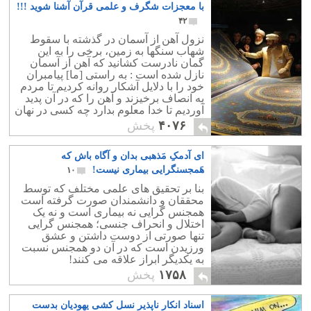
با معجزات شگرف و علمی قرآن آشنا شوید !!!
۴۲
نزول آهن از آسمان در گذشته با سقوط
شهاب سنگها به زمین، برخی را به این
گمان نادرست کشانید که آهن از آسمان
نازل شده است : به راستى [ما] پيامبران
خود را با دلايل آشكار روانه كرديم تا مردم
به انصاف برخيزند و آهن را كه در آن پديد
آورديم تا خدا معلوم بدارد چه كسى در نهان
او و پيامبرانش را يارى مى‏كند
۴۰۷۶
پخش
ای آدمکِ مَذهبی بدان و آگاه باش که
هَمجسنگرایی بیماری نیست!
۱۰
بنا بر تحقیق های علمی مختلف که توسط
محققان و دانشمندان صورت گرفته است
همجنس گرایی نه بیماری است و نه یک
اختلال و انحراف جنسی؛ همجنس گرایی
تنها صورتی از دوست داشتن و عشق
ورزیدن است که در آن دو همجنس نسبت
به یکدیگر ابراز علاقه می کنند!
۱۷۵۸
پخش
اسناد انکار ناپذیر نسل کشی یهودیان بدست