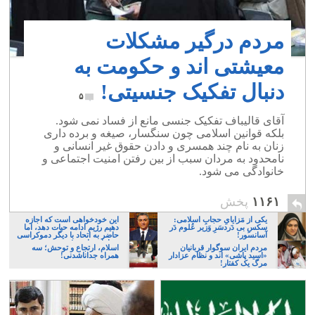
مردم درگیر مشکلات
معیشتی اند و حکومت به
دنبال تفکیک جنسیتی!
۵
آقای قالیباف تفکیک جنسی مانع از فساد نمی شود.
بلکه قوانین اسلامی چون سنگسار، صیغه و برده داری
زنان به نام چند همسری و دادن حقوق غیر انسانی و
نامحدود به مردان سبب از بین رفتن امنیت اجتماعی و
خانوادگی می شود.
۱۱۶۱
پخش
یکی از مَزایایِ حجابِ اسلامی:
این خودخواهی است که اجازه
سکسِ بی دَردسَرِ وَزیر عُلوم دَر
دهیم رژیم ادامه حیات دهد، اما
آسانسور!
حاضر به اتحاد با دیگر دموکراسی
خواهان نباشیم!
مردم ایران سوگوار قربانیان
اسلام، ارتجاع و توحش؛ سه
«اسید پاشی» اند و نظام عزادار
همراه جداناشدنی!
مرگ یک کفتار!