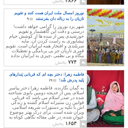
۴۸۶۶
پخش
نوروز امسال ملت ایران همت کنند و تقویم
تازیان را به زباله دان بفرستند
۹
شهر یزد نوروز را گرامی خواهد داشت!
درستی و دقت این گاهشمار و تقویم
خورشیدی پس از سده ها از کوشش خیام
نیشابوری به راست کردن آن، مایه
سربلندی و افتخار همه ایرانیان است. تقویم
قمری تازیان جز بی برنامگی و تعطیلات
بیگاه و بی نظمی ،چیزی به ایرانیان نداده
است.
۷۷۴
پخش
فاطمه زهرا: دختر بچه ای که قربانی پَندارهای
پَلید پدرش شُد!
۱۹
به گمان نگارنده، فاطمه زهرا دختر پیامبر
اسلام، پس از خدیجه دومین بانوی شناخته
شده در صدر اسلام می باشد که قربانی
قوانین زن ستیزانه اسلام گشته و زندگی
اش با تکیه بر دستورات شریعه اسلامی،
ویران شده است. برای درک بهتر موضوع
عنوان شده، در طی مقاله نگاهی کوتاه به
چگونگی زندگی دردناک وی می اندازیم.
۱۶۵۳
پخش