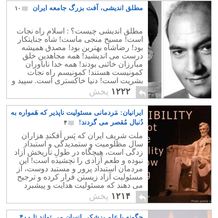
مطلق اندیشی، آفت بزرگ جامعه ایران
۱۰
مطلق اندیشی چیست؟ : اسلام راه نجات
است! مسیح منجی ماست! شاه جنایتکار
بود! رضاشاه بهترین بود! مصدق همیشه
درست می اندیشید! همه مجاهدین خلق
مبارزان خائنی بودند! همه خدا ناباوران
کمونیست هستند! کمونیسم راه نجات
بشریت است! دنیا خاکستری است. سپید و
سیاه با هم! کسی چون نلسون ماندلا هم
۱۲۲۲
پخش
خوبیهایی داشت و هم اشتباهاتی.این طبیعی
است. هر زمامدار و اصولا هر انسانی
ایرانیان: مَردمانی مسئولیت ناپذیر که هَمواره به
خاکستری است. امروز در زهر عقرب هم
دوای بیماریها و سرطان یافت شده است!
دُنبال مُقصر می گردند!
۴
شکی نیست که می توان درهر انسانی
ملت شریف ایران که پَس اَفکندِ هزاران
خوبیهایی و بدیهایی جست. حال ما نباید زود
سال مظلومیت و ستمدیدگی و استبداد
قضاوت کنیم و او را "بهترین" و یا "بد ترین"
زدگی است، هیچگاه در طولِ تاریخش آزاد
بدانیم. دنیا خاکستری است. نه گرگ بد
نبوده و طعم آزادی را نچشیده است! این
است و نه میش خوب! این ماییم که
مردمان استبداد پرور و مستبد دوست، از
"قرارداد" می کنیم کدام خوب و کدام بد
مسئولیت آزاد زیستن فرار کرده و ترجیح
است.
می دهند که مسئولیت هدایت و پیشبرد
ملت بر دوش یک نفر باشد.
۱۲۱۴
پخش
چگونه با علم پزشکی انسان می تواند تا ۴۰۰