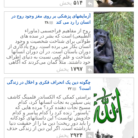
سکولاریسم و برقراری حقوق مساوی
۵۱۴
پخش
شهروندی است
آزمایشهای پزشکی بر روی مغز وجود روح در
انسان را رد می کند
۳۸
روح از مفاهیم فراجسمی (ماوراء
الطبیعی) است که بشر در سده های
طولانی برای شناخت شخصیت و وجود
انسان بکار می برده است. روح یادگاری از
دوران باستان است. در آن دوران انسانها
شناخت و علم کمی نسبت به دنیای اطراف
خود داشتند. مثلاً گمان می‌کردند که آگاهی
که یکی از عوامل اصلی رفتارهای ماست
۱۷۹۷
پخش
چون نادیدنی است،
چگونه دین یک انحراف فکری و اخلال در زندگی
است؟
۲۲
براستی کمکی که الکساندر فلمینگ کاشف
پنی سیلین به نجات انسانها کرد، کدام
مسیح نجات دهنده کرد؟ مرده هایی که
"پاستور" زنده کرد را کدام پیامبر و کدام
جادویش توانست؟ این داستانهای کودکانه
را باید دور ریخت! دین ما را از حقیقت دنیا
بازداشته است. اگر این دین از زندگی حذف
شود و بجایش انسانیت و همزیستی بر
۲۹۲۴
پخش