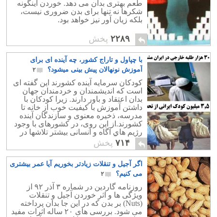
طعم بهتری بدان می دهد. خوردن اینگونه
شکرها نه تنها برای بدن ضروری نیست،
بلکه زیان آور نیز خواهد بود.
۲۲۸۹
پخش
با چپاول و تاراج کشور، چه آینده ای برای
آموزش نونهالان پیش بینی میشود؟
۲
کودکان سرمایه آینده کشورند این گفته ای
است که اندیشمندان و خردمندان جهان
بدان اعتقاد و باور دارند. زیرا کودکان با
داشتن آموزش با کیفیت خوب از خانه تا
مدرسه، ذخیره معنوی و سازندگان آینده
کشورند.از این روی، در کشورهای با وجود
رژیم های آگاه و انسانی بیشتر تلاشها در
تربیت و آموزش کودکان به کار می رود.
۷۱۴
پخش
اگر آجیل و تنقلات زیادتر بخوریم آیا عمر بیشتری
می کنیم؟
۲
روزنامه گاردین در شماره ۳ آذر ۹۲ از
ویژگی ها و اثر خوردن آجیل و تنقلات
(Nuts) بر بدن که در این جا بدان پرداخته
می شود. بررسی های ۲۰ ساله اثرات مفید