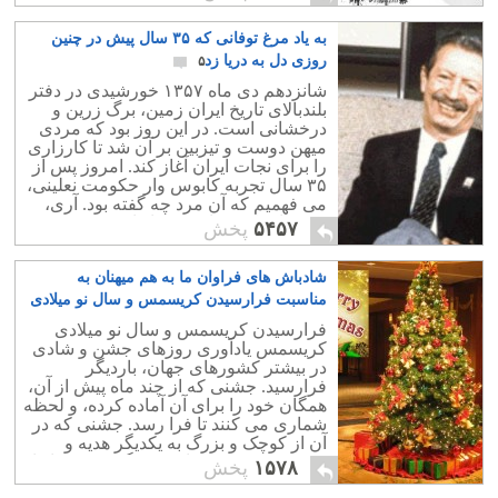
اساس احترام به بشر و حقوق او جانشین
دین شود، دنیا یک قدم بزرگ برداشته است.
به یاد مرغ توفانی که ۳۵ سال پیش در چنین
روزی دل به دریا زد‎
۵
شانزدهم دی ماه ۱۳۵۷ خورشیدی در دفتر
بلندبالای تاریخ ایران زمین، برگ زرین و
درخشانی است. در این روز بود که مردی
میهن دوست و تیزبین بر آن شد تا کارزاری
را برای نجات ایران آغاز کند. امروز پس از
۳۵ سال تجربه کابوس وار حکومت نعلینی،
می فهمیم که آن مرد چه گفته بود. آری،
سخن از دکتر شاپور بختیار است.
۵۴۵۷
پخش
شادباش های فراوان ما به هم میهنان به
مناسبت فرارسیدن کریسمس و سال نو میلادی
۸
فرارسیدن کریسمس و سال نو میلادی
کریسمس یادآوری روزهای جشن و شادی
در بیشتر کشورهای جهان، باردیگر
فرارسید. جشنی که از چند ماه پیش از آن،
همگان خود را برای آن آماده کرده، و لحظه
شماری می کنند تا فرا رسد. جشنی که در
آن از کوچک و بزرگ به یکدیگر هدیه و
عیدی می دهند و برای همدیگربهترین ها را
۱۵۷۸
پخش
آرزوی دارند.