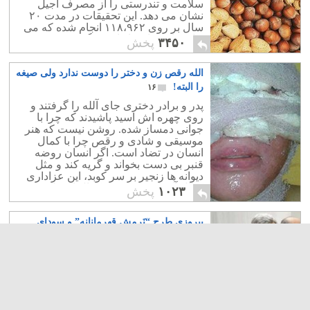
سلامت و تندرستی را از مصرف آجیل
نشان می دهد. این تحقیقات در مدت ۲۰
سال بر روی ۱۱۸،۹۶۲ انجام شده که می
توان نتایج زیادی از اب بر گرفت.
۳۴۵۰
پخش
الله رقص زن و دختر را دوست ندارد ولی صیغه
را البته!
۱۶
پدر و برادر دختری جای آلله را گرفتند و
روی چهره اش اسید پاشیدند که چرا با
جوانی دمساز شده. روشن نیست که هنر
موسیقی و شادی و رقص چرا با کمال
انسان در تضاد است. اگر انسان روضه
قنبر بی دست بخواند و گریه کند و مثل
دیوانه ها زنجیر بر سر کوبد، این عزاداری
کمال آور است؟! یعنی کمال از نظر تشیع
۱۰۲۳
پخش
سادیسم است.
پیروزی طرح “نَرمش قهرمانانه” و سودایِ
سکولار دموکراسی در ایران
۸
رابطه با غرب از هر لحاظ به نفع مردم
ایران است، شرایط معیشتی سخت و
طاقت فرسای مردم مَجالِ اندیشیدن به
هیچ چیز دیگری به جز "پول"، "نان" و
پوشاک را بدان ها نمی دهد، رابطه با غرب