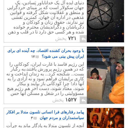
دنیای ایده آل یک خداناباور پَسادین، یک
جهان سکولار است که بر مبنای خردگرایی
و منطق و عَقلانیت شکل گرفته و قوانین
مَذهبی در اداره آن جَهان، کمترین نَقشی
نیز ندارند، حقوق زنان و کودکان و
دگرباشان و دگراندیشان محترم خوانده
شده و هر کسی حق دارد تا در قلب و ذهن
خود، به هر چه که می خواهد ایمان داشته
۷۲۱
پخش
باشد.
با وجود بحران کشنده اقتصاد، چه آینده ای برای
ایران پیش بینی می شود؟
۱۷
این رژیم فاسد با غارت ایران، کودکانی را
که در همین رژیم پرورش یافتند،به رگبار
بست... شکنجه کرد... به زندان انداخت و نه
کاری برایشان فراهم نمود و نه آزادی را به
آنها داد! چرا کودکانی باز بیایند و بیکار
شوند، معتاد شوند، دست آخر هم رژیم هیچ
مسؤولیتی را در شغل و مسکن آنها حس
نکند؟ رژیم، کودکان دیروز را بحال خود رها
۱۵۲۷
پخش
کرد و اعتیاد و بیکاری جوانان ایرانی را فرا
گرفت ، حال پرسش این است گلهای دیروز
پیامد رفتارهای فرا انسانی نلسون مندلا بر افکار
در حال خشکیدن هستند، چگونه و با چه
امیدی گلهای امروز را بیشتر کنیم؟
سیاستمداران و مردم جهان
۳
افزایش جمعیت؟؟؟ با این تورم؟ تورم در
آنچه از نلسون مندلا به یادگار ماند به جرأت
اقتصاد به افزایش نا متناسب قیمتها گفته