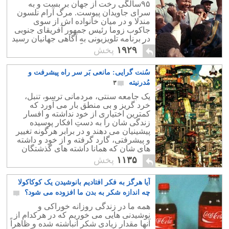
۹۵سالگی رخت از جهان بر بست و به
سرای جاویدان پیوست. مرگ آرام نلسون
مندلا و در میان خانواده اش از سوی
جاکوب زوما رئیس جمهور آفریقای جنوبی
در برنامه تلویزیونی به آگاهی جهانیان رسید
و گفت: "ملت ما بزرگترین فرزند خود را از
۱۹۲۹
پخش
دست داد".
سُنت گرایی: مانعی بَر سر راه پیشرفت و
مُدرنیته
۳
یک جامعه سنتی، مردمانی ترسو، تنبل،
خرد گریز و بی منطق بار می آورد که
کمترین اختیاری از خود نداشته و افسار
زندگی شان را به دستِ افکار پوسیده
پیشینیان می دهند و در برابر هرگونه تغییر
و پیشرفتی، گارد گرفته و از خود و داشته
های شان که همانا داشته های گذشتگان
شان است، دفاع می کنند!
۱۱۳۵
پخش
آیا هرگز به فکر افتادیم بانوشیدن یک کوکاکولا
چه اندازه شکر به بدن ما افزوده می شود؟
۳
همه ما در زندگی روزانه خوراکی و
نوشیدنی هایی می خوریم که در هرکدام از
آنها مقدار زیادی شکر انباشته شده و ظاهراً