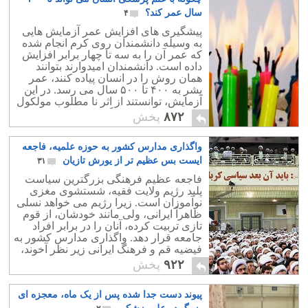
سال عمر کند؟
۴
پیشگیری های افزایش عمر آزمایش هایی
به وسیله دانشمندان روی کرم انجام شده
که عمر آن را به سه تا چهار برابر افزایش
داده است. دانشمندان امیدوارند بتوانند
همان روش را در انسان پیاده کنند، عمر
بشر به ۴۰۰ تا ۵۰۰ سال می رسد. در این
آزمایش، توانستند از اثر نا مطلوب مولکول
ها روی انسولین جلوگیری کنند.
۸۷۲
پخش
واگذاری مدارس کشور به حوزه علمیه، فاجعه
ایست بس عظیم تر از یورش تازیان
۳۱
فاجعه عظیم فرهنگی بزرگترین سیاست
پلید رژیم ولایت فقیه، شستشوی مغزی
نوآموزان است. زیرا رژیم می خواهد نسلی
ظاهراً ایرانی، ولی مانند خودشان، از قوم
تازی تربیت کرده، آنان را در برابر افراد
جامعه قرار دهد. واگذاری مدارس کشور به
فیضیه قم و فرهنگ ایرانی زیر نظر آخوند،
فاجعه ای بس عظیم و جبران ناپذیر است.
۹۲۲
پخش
پیوند دست جدا شده پس از یک ماه، معجزه ای