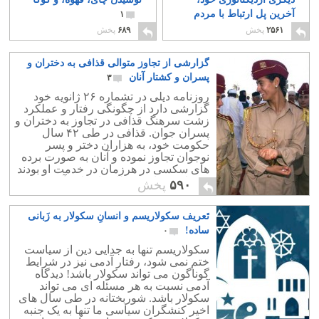
آخرین پل ارتباط با مردم
۱
را شکست
۲۳
۲۵۶۱
پخش
۶۸۹
پخش
گزارشی از تجاوز متوالی قذافی به دختران و
پسران و کشتار آنان
۳
روزنامه دیلی در تشماره ۲۶ ژانویه خود
گزارشی دارد از چگونگی رفتار و عملکرد
زشت سرهنگ قذافی در تجاوز به دختران و
پسران جوان. قذافی در طی ۴۲ سال
حکومت خود، به هزاران دختر و پسر
نوجوان تجاوز نموده و آنان به صورت برده
های سکسی در هرزمان در خدمت او بودند
و خواسته های شیطانی او را بر آورده می
۵۹۰
پخش
کردند.
تَعریف سکولاریسم و انسانِ سکولار به زَبانی
ساده!
۰
سکولاریسم تنها به جدایی دین از سیاست
ختم نمی شود، رفتار آدمی نیز در شرایط
گوناگون می تواند سکولار باشد! دیدگاه
آدمی نسبت به هر مسئله ای می تواند
سکولار باشد. شوربختانه در طی سال های
اخیر کنشگران سیاسی ما تنها به یک جنبه