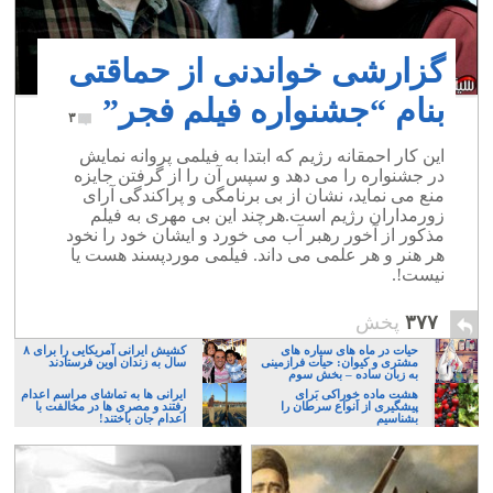
گزارشی خواندنی از حماقتی
بنام “جشنواره فیلم فجر”
۳
این کار احمقانه رژیم که ابتدا به فیلمی پروانه نمایش
در جشنواره را می دهد و سپس آن را از گرفتن جایزه
منع می نماید، نشان از بی برنامگی و پراکندگی آرای
زورمداران رژیم است.هرچند این بی مهری به فیلم
مذکور از آخور رهبر آب می خورد و ایشان خود را نخود
هر هنر و هر علمی می داند. فیلمی موردپسند هست یا
نیست!.
۳۷۷
پخش
حیات در ماه های سیاره های
کشیش ایرانی آمریکایی را برای ۸
مشتری و کیوان: حیات فرازمینی
سال به زندان اوین فرستادند
به زبان ساده – بخش سوم
هشت ماده خوراکی بَرای
ایرانی ها به تماشای مراسم اعدام
پیشگیری از اَنواع سرطان را
رفتند و مصری ها در مخالفت با
بشناسیم
اعدام جان باختند!