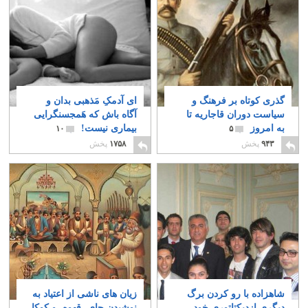
گذری کوتاه بر فرهنگ و
ای آدمکِ مَذهبی بدان و
سیاست دوران قاجاریه تا
آگاه باش که هَمجسنگرایی
به امروز
بیماری نیست!
۱۰
۵
۹۴۳
پخش
۱۷۵۸
پخش
شاهزاده با رو کردن برگ
زیان های ناشی از اعتیاد به
دیگری ازدیکتاتوری خود،
نوشیدن چای، قهوه، و کوکا