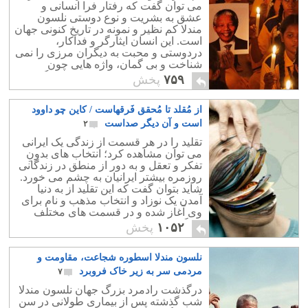
می توان گفت که رفتار فرا انسانی و
می شود. افزایش تولید پول (نقدینگی) به
عشق به بشریت و نوع دوستی نلسون
بی ارزش شدن اسکناس و به "تورم" می
مندلا کم نظیر و نمونه در تاریخ کنونی جهان
انجامد. تورم امروز کشور مان به بالای
است. این انسان ایثارگر و فداکار،
حدود ۵۰٪ رسیده است. این تورم کمر
دردوستی و محبت به دیگران مرزی را نمی
شکن به دلیل سیاستهای بی خردانه رژیم،
شناخت و بی گمان، واژه هایی چون
به شدّت توان خرید مردم را پایین آورده و
دشمن، دشمنی، کینه توزی،در فرهنگ خود
۷۵۹
پخش
کشور را به مرز ورشکستگی کشانده
سراغ نداشت.
است.
از مُقلد تا مُحقق فَرقهاست / کاین چو داوود
است و آن دیگر صداست
۲
تقلید را در هر قسمت از زندگی یک ایرانی
می توان مشاهده کرد؛ انتخاب های بدونِ
تفکر و تعقل و به دور از منطق در زندگانی
روزمره بیشتر ایرانیان به چشم می خورد.
شاید بتوان گفت که این تقلید از به دنیا
آمدن یک نوزاد و انتخاب مذهب و نام برای
وی آغاز شده و در قسمت های مختلف
زندگی خودش را نشان می دهد.
۱۰۵۲
پخش
نلسون مندلا اسطوره شجاعت، مقاومت و
مردمی سر به زیر خاک فروبرد
۷
درگذشت رادمرد بزرگ جهان نلسون مندلا
شب گذشته پس از بیماری طولانی در سن