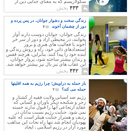
سکولاریسم که به معنای جدایی دین از
سیاست است پرداخته اند که تعریفی ناقص
۴۳۳
پخش
می باشد.
زندگی سخت و دشوار جوانان، در پس پرده و
دور از چشمان آخوند
۷
زندگی جوانان- جوانان دوست دارند آواز
بخوانند، در محیطی ازاد و دور از سر خر
آخوند با فعالیت های هنری و بروز
استعدادهای ذاتی خود، راه و روش زندگی و
آینده خود را پیدا کنند. بنابراین، هرچند قفس
و زندان بیشتر ساخته شود، پرواز جوانان،
این عقاب های تیز بال نیز بیشتر خواهد شد.
۴۴۲
پخش
باز حمله به دراویش؛ چرا رژیم به همه اقلیتها
حمله می کند؟
۲
رژیم ضد انسانی ولایت فقیه از کشتار و
زجر و شکنجه دیگر باوران و کسانی که
عقاید ارتجاعی آنها را قبول ندارند خسته
نمی شود. جنایت رژیم نسبت بدانان در
ردیف و همتراز جنایت هیتلر است که علیه
یهودیان انجام شد.تنها راه نجات این مذاهب
مورد آزار در رژیم اسلامی ، ایجاد