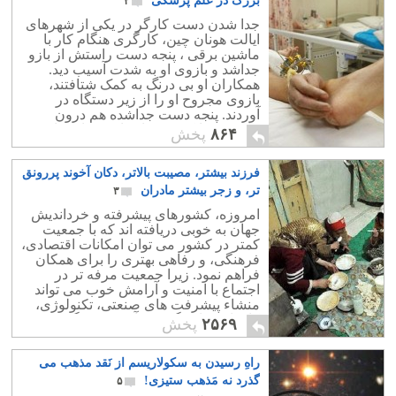
بزرگ در علم پزشکی
۲
جدا شدن دست کارگر در یکی از شهرهای
ایالت هونان چین، کارگری هنگام کار با
ماشین برقی ، پنجه دست راستش از بازو
جداشد و بازوی او به شدت آسیب دید.
همکاران او بی درنگ به کمک شتافتند،
بازوی مجروح او را از زیر دستگاه در
آوردند. پنجه دست جداشده هم درون
ماشین پیدا کردند، و او را به بیمارستان
۸۶۴
پخش
محلی بردند.
فرزند بیشتر، مصیبت بالاتر، دکان آخوند پررونق
تر، و زجر بیشتر مادران
۳
امروزه، کشورهای پیشرفته و خرداندیش
جهان به خوبی دریافته اند که با جمعیت
کمتر در کشور می توان امکانات اقتصادی،
فرهنگی، و رفاهی بهتری را برای همکان
فراهم نمود. زیرا جمعیت مرفه تر در
اجتماع با امنیت و آرامش خوب می تواند
منشاء پیشرفت های صنعتی، تکنولوژی،
کارهای سازندگی و نوآوری، و دیگر زمینه
۲۵۶۹
پخش
ها باشد.
راهِ رسیدن به سکولاریسم از نَقد مذهب می
گذرد نه مَذهب ستیزی!
۵