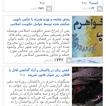
است؟
۷
۲
۱۰۴۲
پخش
۱۹۸۹
پخش
پخش شایعه و تهدید همراه با عکس بانویی
شکنجه شده توسط عوامل حکومت اسلامی
۴
پس از چراغ سبز حکومت اسلامی بوسیله
هادی شریفی بیمار روانی رژیم، پیام های
تهدید آمیزی در فضای مجازی علیه بانوان
انتشار یافته و با پخش دروغین زن مجروح
شده ای، در شیراز و چند شهر دیگر وانمود
کردند که آن زن به دلیل بی حجابی مورد
حمله و تجاوز متعصبین اسلامی قرار
گرفته است.
۱۷۴۶
پخش
کشتن زنان در پاکستان و آزاد گذاشتن قاتل یا
قاتلان، زیر عنوان قانون شریعه
۲
سنگسار دختری در پاکستان روزنامه دیلی
میل گزارشی دارد از کشتن زن جوانی به
نام فرزانه پروین که مخفیانه با مردی
ازدواج کرده و سه ماهه نازادی در شکم
داشت. هنگامی که فرزانه با شوهر خود
روانه دادگستری بود تا ازدواجشان را به
ثبت رساند، مورد یورش و حمله پدر،