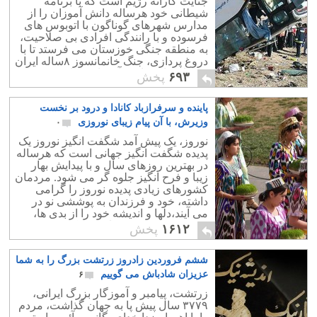
جنایت کارانه رژیم است که با برنامه
امنیت مرزها را برقرار نماید. ماجرای
شیطانی خود هرساله دانش آموزان را از
گروگانگیری سربازان ایرانی تنها یک نمونه
مدارس شهرهای گوناگون با اتوبوس های
است.
فرسوده و با رانندگی افرادی بی صلاحیت،
به منطقه جنگی خوزستان می فرستد تا با
دروغ پردازی، جنگ خانمانسوز ۸ساله ایران
و عراق را به دانش آموزان نشان دهد.
۶۹۳
پخش
پاینده و سرفرازباد کانادا و درود بر نخست
وزیرش، با آن پیام زیبای نوروزی
۰
نوروز، یک پیش آمد شگفت انگیز نوروز یک
پدیده شگفت انگیز جهانی است که هرساله
در بهترین روزهای سال و با پیدایش بهار
زیبا و فرح انگیز جلوه گر می شود. مردمان
کشورهای زیادی پدیده نوروز را گرامی
داشته، خود و فرزندان به پوششی نو در
می آیند،دلها و اندیشه خود را از بدی ها،
کینه توزی و دشمنی پاک می کنند.
۱۶۱۲
پخش
ششم فروردین زادروز زرتشت بزرگ را به شما
عزیزان شادباش می گوییم
۶
زرتشت، پیامبر و آموزگار بزرگ ایرانی،
۳۷۷۹ سال پیش پا به جهان گذاشت، مردم