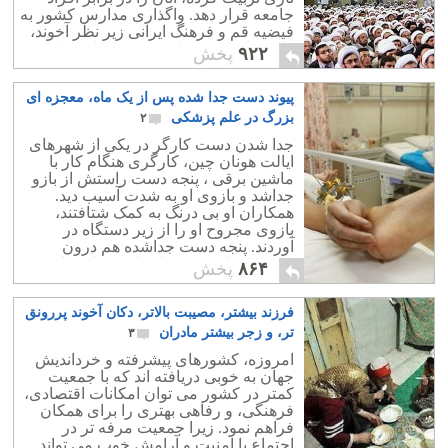
جامعه قرار دهد. واگذاری مدارس کشور به
فیضیه قم و فرهنگ ایرانی زیر نظر آخوند،
فاجعه ای بس عظیم و جبران ناپذیر است.
۹۲۲
پخش
پیوند دست جدا شده پس از یک ماه، معجزه ای
بزرگ در علم پزشکی
۲
جدا شدن دست کارگر در یکی از شهرهای
ایالت هونان چین، کارگری هنگام کار با
ماشین برقی ، پنجه دست راستش از بازو
جداشد و بازوی او به شدت آسیب دید.
همکاران او بی درنگ به کمک شتافتند،
بازوی مجروح او را از زیر دستگاه در
آوردند. پنجه دست جداشده هم درون
ماشین پیدا کردند، و او را به بیمارستان
۸۶۴
پخش
محلی بردند.
فرزند بیشتر، مصیبت بالاتر، دکان آخوند پررونق
تر، و زجر بیشتر مادران
۳
امروزه، کشورهای پیشرفته و خرداندیش
جهان به خوبی دریافته اند که با جمعیت
کمتر در کشور می توان امکانات اقتصادی،
فرهنگی، و رفاهی بهتری را برای همکان
فراهم نمود. زیرا جمعیت مرفه تر در
اجتماع با امنیت و آرامش خوب می تواند