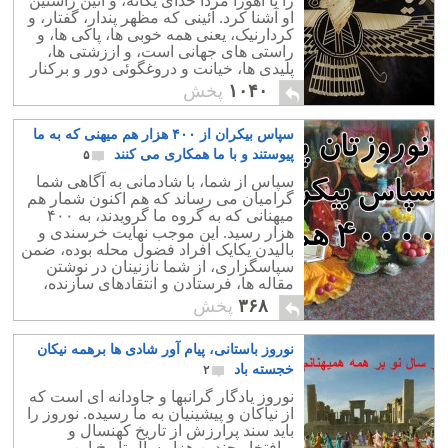
را با اهورا مزدا خدای یگانه، و آئین راستین
او آشنا کرد. آئینی که مظهر پندار، گفتار، و
کردارنیک، یعنی همه خوبی ها، پاکی ها، و
راستی های جهانی است، و اززشتی ها،
پلیدی ها، خیانت و دروغگوئی دور و برکنار
است.
۱۰۴۰
پخش
سپاس بیکران از ۴۰۰ هزار هم میهنی که به ما
پیوستند و با ما همکاری می کنند
۵
سپاس از شما، با شادمانی به آگاهی شما
گرامیان می رساند که هم اکنون شمار هم
میهنانی که به گروه ما گرویدند، به ۴۰۰
هزار رسید. این موجب نهایت خرسندی و
بالیدن یکایک افراد فضول محله بوده، ضمن
سپاسگزاری، از شما نازنینان در نوشتن
مقاله ها، فرستادن و انتقادهای سازنده،
درخواست کمک و همکاری بیشتر دارد.
۳۶۸
پخش
نوروز باستانی، پیام آور شادی ها برهمه نیکان
خجسته باد
۲
نوروز یادگار گرانبها و جاودانه ای است که
از نیاکان و پیشینیان به ما رسیده. نوروز را
باید سند پرارزش از تاریخ کهنسال و
پرافتخار چندین هزار سال تاریخ این