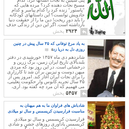
پنی سیلین به نجات انسانها کرد، کدام
مسیح نجات دهنده کرد؟ مرده هایی که
"پاستور" زنده کرد را کدام پیامبر و کدام
جادویش توانست؟ این داستانهای کودکانه
را باید دور ریخت! دین ما را از حقیقت دنیا
بازداشته است. اگر این دین از زندگی حذف
شود و بجایش انسانیت و همزیستی بر
۲۹۲۴
پخش
اساس احترام به بشر و حقوق او جانشین
دین شود، دنیا یک قدم بزرگ برداشته است.
به یاد مرغ توفانی که ۳۵ سال پیش در چنین
روزی دل به دریا زد‎
۵
شانزدهم دی ماه ۱۳۵۷ خورشیدی در دفتر
بلندبالای تاریخ ایران زمین، برگ زرین و
درخشانی است. در این روز بود که مردی
میهن دوست و تیزبین بر آن شد تا کارزاری
را برای نجات ایران آغاز کند. امروز پس از
۳۵ سال تجربه کابوس وار حکومت نعلینی،
می فهمیم که آن مرد چه گفته بود. آری،
سخن از دکتر شاپور بختیار است.
۵۴۵۷
پخش
شادباش های فراوان ما به هم میهنان به
مناسبت فرارسیدن کریسمس و سال نو میلادی
۸
فرارسیدن کریسمس و سال نو میلادی
کریسمس یادآوری روزهای جشن و شادی
در بیشتر کشورهای جهان، باردیگر