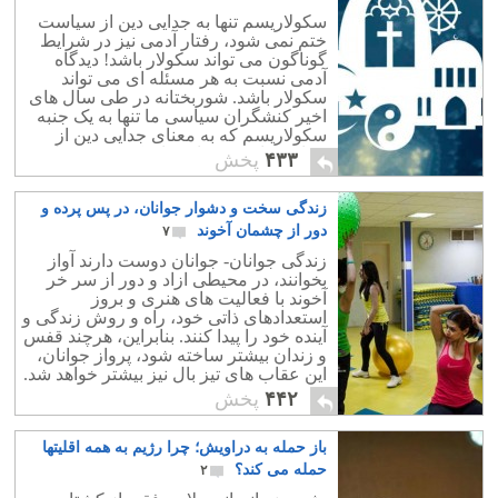
سکولاریسم تنها به جدایی دین از سیاست
ختم نمی شود، رفتار آدمی نیز در شرایط
گوناگون می تواند سکولار باشد! دیدگاه
آدمی نسبت به هر مسئله ای می تواند
سکولار باشد. شوربختانه در طی سال های
اخیر کنشگران سیاسی ما تنها به یک جنبه
سکولاریسم که به معنای جدایی دین از
سیاست است پرداخته اند که تعریفی ناقص
۴۳۳
پخش
می باشد.
زندگی سخت و دشوار جوانان، در پس پرده و
دور از چشمان آخوند
۷
زندگی جوانان- جوانان دوست دارند آواز
بخوانند، در محیطی ازاد و دور از سر خر
آخوند با فعالیت های هنری و بروز
استعدادهای ذاتی خود، راه و روش زندگی و
آینده خود را پیدا کنند. بنابراین، هرچند قفس
و زندان بیشتر ساخته شود، پرواز جوانان،
این عقاب های تیز بال نیز بیشتر خواهد شد.
۴۴۲
پخش
باز حمله به دراویش؛ چرا رژیم به همه اقلیتها
حمله می کند؟
۲