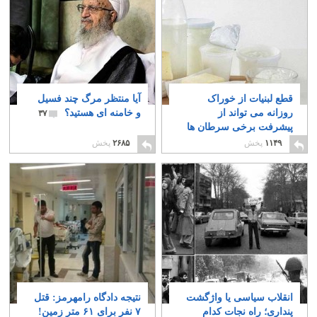
قطع لبنیات از خوراک
آیا منتظر مرگ چند فسیل
روزانه می تواند از
و خامنه ای هستید؟
۳۷
پیشرفت برخی سرطان ها
به ویژه سرطان سینه
۱۱۴۹
پخش
۲۶۸۵
پخش
جلوگیری کند
۳
انقلاب سیاسی یا واژگشت
نتیجه دادگاه رامهرمز: قتل
پنداری؛ راه نجات کدام
۷ نفر برای ۶۱ متر زمین!