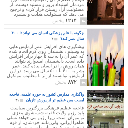
است و نه میش خوب! این ماییم که
مردمان استبداد پرور و مستبد دوست، از
"قرارداد" می کنیم کدام خوب و کدام بد
مسئولیت آزاد زیستن فرار کرده و ترجیح
است.
می دهند که مسئولیت هدایت و پیشبرد
ملت بر دوش یک نفر باشد.
۱۲۱۴
پخش
چگونه با علم پزشکی انسان می تواند تا ۴۰۰
سال عمر کند؟
۴
پیشگیری های افزایش عمر آزمایش هایی
به وسیله دانشمندان روی کرم انجام شده
که عمر آن را به سه تا چهار برابر افزایش
داده است. دانشمندان امیدوارند بتوانند
همان روش را در انسان پیاده کنند، عمر
بشر به ۴۰۰ تا ۵۰۰ سال می رسد. در این
آزمایش، توانستند از اثر نا مطلوب مولکول
ها روی انسولین جلوگیری کنند.
۸۷۲
پخش
واگذاری مدارس کشور به حوزه علمیه، فاجعه
ایست بس عظیم تر از یورش تازیان
۳۱
فاجعه عظیم فرهنگی بزرگترین سیاست
پلید رژیم ولایت فقیه، شستشوی مغزی
نوآموزان است. زیرا رژیم می خواهد نسلی
ظاهراً ایرانی، ولی مانند خودشان، از قوم
تازی تربیت کرده، آنان را در برابر افراد