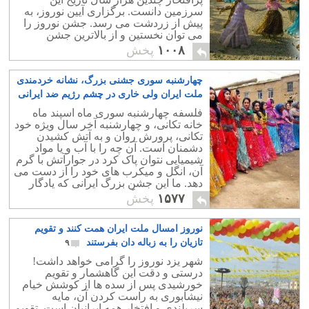
سرزمین دانست. برگزاری آیین نوروز، به
پيش از زردشت می رسد. جشن نوروز را
می توان نخستین و از بالاترین جشن
شادمانی و خرسندی ملتی در پهنه تاریخ
۱۰۰۸
پخش
دانست.
چهارشنبه سوری جشنی بزرگ، نشانه خردمندی
ملت ایران ولی خاری در چشم رژیم ضد ایرانی
۳
فلسفه چهارشنبه سوری ماه اسپند ماه
خانه تکانی، و چهارشنبه آخر سال ویژه خود
تکانی، پرورش روان و به آتش کشیدن
دشمنان است. آن چه را با آب و یا مواد
شیمیایی نتوان پاک کرد در جوارآتش با گرم
آن، انگل و میکرب های خود را از دست می
دهد. ما این جشن بزرگ ایرانی که یادگار
نیاکانمان است گرامی می داریم.
۱۵۷۷
پخش
نوروز امسال ملت ایران همت کنند و تقویم
تازیان را به زباله دان بفرستند
۹
شهر یزد نوروز را گرامی خواهد داشت!
درستی و دقت این گاهشمار و تقویم
خورشیدی پس از سده ها از کوشش خیام
نیشابوری به راست کردن آن، مایه
سربلندی و افتخار همه ایرانیان است. تقویم