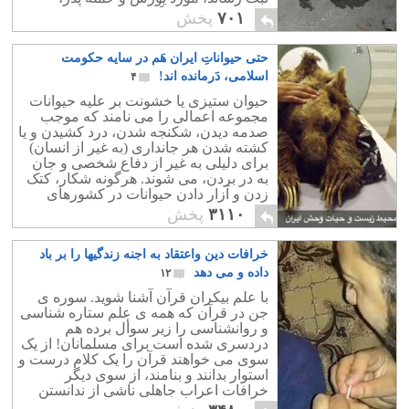
برادران خود قرار گرفت و به قتل رسید.
۷۰۱
پخش
حتی حیواناتِ ایران هَم در سایه حکومت
اسلامی، دَرمانده اند!
۴
حیوان ستیزی یا خشونت بر علیه حیوانات
مجموعه اعمالی را می نامند که موجب
صدمه دیدن، شکنجه شدن، درد کشیدن و یا
کشته شدن هر جانداری (به غیر از انسان)
برای دلیلی به غیر از دفاع شخصی و جان
به در بردن، می شوند. هرگونه شکار، کتک
زدن و آزار دادن حیوانات در کشورهای
متمدن جرم است و با فرد خاطی برخورد
۳۱۱۰
پخش
می شود.
خرافات دین واعتقاد به اجنه زندگیها را بر باد
داده و می دهد
۱۲
با علم بیکران قرآن آشنا شوید. سوره ی
جن در قرآن که همه ی علم ستاره شناسی
و روانشناسی را زیر سوأل برده هم
دردسری شده است برای مسلمانان! از یک
سوی می خواهند قرآن را یک کلام درست و
استوار بدانند و بنامند، از سوی دیگر
خرافات اعراب جاهلی ناشی از ندانستن
دلایل عوارض طبیعی نظیر باد و طوفان