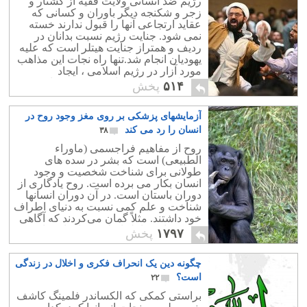
رژیم ضد انسانی ولایت فقیه از کشتار و
زجر و شکنجه دیگر باوران و کسانی که
عقاید ارتجاعی آنها را قبول ندارند خسته
نمی شود. جنایت رژیم نسبت بدانان در
ردیف و همتراز جنایت هیتلر است که علیه
یهودیان انجام شد.تنها راه نجات این مذاهب
مورد آزار در رژیم اسلامی ، ایجاد
سکولاریسم و برقراری حقوق مساوی
۵۱۴
پخش
شهروندی است
آزمایشهای پزشکی بر روی مغز وجود روح در
انسان را رد می کند
۳۸
روح از مفاهیم فراجسمی (ماوراء
الطبیعی) است که بشر در سده های
طولانی برای شناخت شخصیت و وجود
انسان بکار می برده است. روح یادگاری از
دوران باستان است. در آن دوران انسانها
شناخت و علم کمی نسبت به دنیای اطراف
خود داشتند. مثلاً گمان می‌کردند که آگاهی
که یکی از عوامل اصلی رفتارهای ماست
۱۷۹۷
پخش
چون نادیدنی است،
چگونه دین یک انحراف فکری و اخلال در زندگی
است؟
۲۲
براستی کمکی که الکساندر فلمینگ کاشف