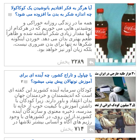
آیا هرگز به فکر افتادیم بانوشیدن یک کوکاکولا
چه اندازه شکر به بدن ما افزوده می شود؟
۳
همه ما در زندگی روزانه خوراکی و
نوشیدنی هایی می خوریم که در هرکدام از
آنها مقدار زیادی شکر انباشته شده و ظاهراً
طعم بهتری بدان می دهد. خوردن اینگونه
شکرها نه تنها برای بدن ضروری نیست،
بلکه زیان آور نیز خواهد بود.
۲۲۸۹
پخش
با چپاول و تاراج کشور، چه آینده ای برای
آموزش نونهالان پیش بینی میشود؟
۲
کودکان سرمایه آینده کشورند این گفته ای
است که اندیشمندان و خردمندان جهان
بدان اعتقاد و باور دارند. زیرا کودکان با
داشتن آموزش با کیفیت خوب از خانه تا
مدرسه، ذخیره معنوی و سازندگان آینده
کشورند.از این روی، در کشورهای با وجود
رژیم های آگاه و انسانی بیشتر تلاشها در
تربیت و آموزش کودکان به کار می رود.
۷۱۴
پخش