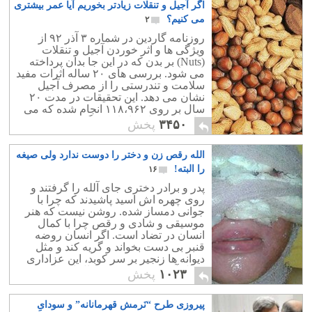
اگر آجیل و تنقلات زیادتر بخوریم آیا عمر بیشتری
می کنیم؟
۲
روزنامه گاردین در شماره ۳ آذر ۹۲ از
ویژگی ها و اثر خوردن آجیل و تنقلات
(Nuts) بر بدن که در این جا بدان پرداخته
می شود. بررسی های ۲۰ ساله اثرات مفید
سلامت و تندرستی را از مصرف آجیل
نشان می دهد. این تحقیقات در مدت ۲۰
سال بر روی ۱۱۸،۹۶۲ انجام شده که می
توان نتایج زیادی از اب بر گرفت.
۳۴۵۰
پخش
الله رقص زن و دختر را دوست ندارد ولی صیغه
را البته!
۱۶
پدر و برادر دختری جای آلله را گرفتند و
روی چهره اش اسید پاشیدند که چرا با
جوانی دمساز شده. روشن نیست که هنر
موسیقی و شادی و رقص چرا با کمال
انسان در تضاد است. اگر انسان روضه
قنبر بی دست بخواند و گریه کند و مثل
دیوانه ها زنجیر بر سر کوبد، این عزاداری
کمال آور است؟! یعنی کمال از نظر تشیع
۱۰۲۳
پخش
سادیسم است.
پیروزی طرح “نَرمش قهرمانانه” و سودایِ