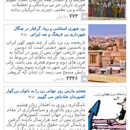
قمری تازیان جز بی برنامگی و تعطیلات
بیگاه و بی نظمی ،چیزی به ایرانیان نداده
است.
۷۷۴
پخش
یزد شهری استثنایی و زیبا، گرفتار در چنگال
شهرداری بی فرهنگ و ضد ایرانی
۶
تاریخچه یزد یزد یکی از چند شهر کهن ایران
و نخستین شهر خشتی است که دومین
شهر تاریخی جهان پس از ونیز در ایتالیا به
شمار می رود. گرچه بناهای آن مربوط به
قرن های دوم و سوم هجری می باشد، ولی
ساختمان این شهر به هزاره سوم پیش از
زایش مسیح می رسد. آن چنان که گروهی
از پیشدادیان در این سرزمین جایگزین
۴۳۴۶
پخش
شدند.
هشتم مارس روز جهانی زن را به بانوان بزرگوار
کشورمان شادباش می گوییم
۹
نامگذاری روزی به افتخار زنان هشتم
مارس روز یادآوری و سپاسگزاری از مقام
شامخ زن در جهان است. کشورهای
باختری پس از چند هزارسال نادیده گرفتن
و پایمال کردن حقوق زنان، سر انجام از یک
سده پیش به غیرت آمدند و با خردگرایی،