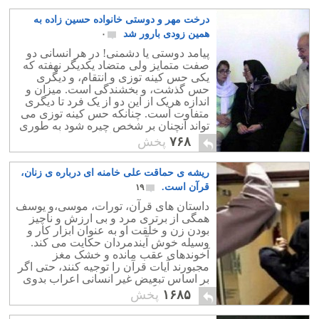
درخت مهر و دوستی خانواده حسین زاده به
همین زودی بارور شد
۰
پیامد دوستی یا دشمنی! در هر انسانی دو
صفت متمایز ولی متضاد یکدیگر نهفته که
یکی حس کینه توزی و انتقام، و دیگری
حس گذشت، و بخشندگی است. میزان و
اندازه هریک از این دو از یک فرد تا دیگری
متفاوت است. چنانکه حس کینه توزی می
تواند آنچنان بر شخص چیره شود به طوری
که همه چیز، و همه جا را تیره و تار ببیند.
۷۶۸
پخش
ریشه ی حماقت علی خامنه ای درباره ی زنان،
قرآن است.
۱۹
داستان های قرآن، تورات، موسی،و یوسف
همگی از برتری مرد و بی ارزش و ناچیز
بودن زن و خلقت او به عنوان ابزار کار و
وسیله خوش آیندمردان حکایت می کند.
آخوندهای عقب مانده و خشک مغز
مجبورند آیات قرآن را توجیه کنند، حتی اگر
بر اساس تبعیض غیر انسانی اعراب بدوی
باشد. حتی اگر دستور به کتک زدن زن داده
۱۶۸۵
پخش
باشد.