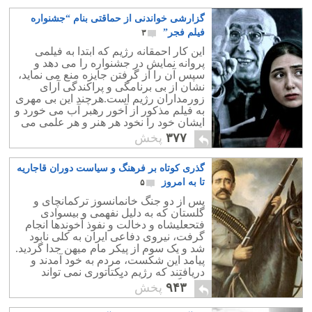
گزارشی خواندنی از حماقتی بنام “جشنواره
فیلم فجر”
۳
این کار احمقانه رژیم که ابتدا به فیلمی
پروانه نمایش در جشنواره را می دهد و
سپس آن را از گرفتن جایزه منع می نماید،
نشان از بی برنامگی و پراکندگی آرای
زورمداران رژیم است.هرچند این بی مهری
به فیلم مذکور از آخور رهبر آب می خورد و
ایشان خود را نخود هر هنر و هر علمی می
داند. فیلمی موردپسند هست یا نیست!.
۳۷۷
پخش
گذری کوتاه بر فرهنگ و سیاست دوران قاجاریه
تا به امروز
۵
پس از دو جنگ خانمانسوز ترکمانچای و
گلستان که به دلیل نفهمی و بیسوادی
فتحعلیشاه و دخالت و نفوذ آخوندها انجام
گرفت، نیروی دفاعی ایران به کلی نابود
شد و یک سوم از پیکر مام میهن جدا گردید.
پیامد این شکست، مردم به خود آمدند و
دریافتند که رژیم دیکتاتوری نمی تواند
پاسخگوی نیازهای آنان باشد.
۹۴۳
پخش