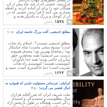
فرارسید. جشنی که از چند ماه پیش از آن،
همگان خود را برای آن آماده کرده، و لحظه
شماری می کنند تا فرا رسد. جشنی که در
آن از کوچک و بزرگ به یکدیگر هدیه و
عیدی می دهند و برای همدیگربهترین ها را
۱۵۷۸
پخش
آرزوی دارند.
مطلق اندیشی، آفت بزرگ جامعه ایران
۱۰
مطلق اندیشی چیست؟ : اسلام راه نجات
است! مسیح منجی ماست! شاه جنایتکار
بود! رضاشاه بهترین بود! مصدق همیشه
درست می اندیشید! همه مجاهدین خلق
مبارزان خائنی بودند! همه خدا ناباوران
کمونیست هستند! کمونیسم راه نجات
بشریت است! دنیا خاکستری است. سپید و
سیاه با هم! کسی چون نلسون ماندلا هم
۱۲۲۲
پخش
خوبیهایی داشت و هم اشتباهاتی.این طبیعی
است. هر زمامدار و اصولا هر انسانی
ایرانیان: مَردمانی مسئولیت ناپذیر که هَمواره به
خاکستری است. امروز در زهر عقرب هم
دوای بیماریها و سرطان یافت شده است!
دُنبال مُقصر می گردند!
۴
شکی نیست که می توان درهر انسانی
ملت شریف ایران که پَس اَفکندِ هزاران
خوبیهایی و بدیهایی جست. حال ما نباید زود
سال مظلومیت و ستمدیدگی و استبداد
قضاوت کنیم و او را "بهترین" و یا "بد ترین"
زدگی است، هیچگاه در طولِ تاریخش آزاد
بدانیم. دنیا خاکستری است. نه گرگ بد
نبوده و طعم آزادی را نچشیده است! این