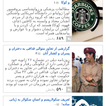
و کوکا
۱
مطالعات پزشکی و روانشناسی پروفسور
لورا ژولیانو در دانشگاه آمریکایی واشنگتن
نشان می دهد که گروه زیادی از مردم
آنچنان معتاد و وابسته به کافئین (چای،
قهوه، کوکا) هستند که ترک کردن و یا
کاهش آن برایشان دشوار و با عوارض و
پیامدهایی همراه است.
۶۸۹
پخش
گزارشی از تجاوز متوالی قذافی به دختران و
پسران و کشتار آنان
۳
روزنامه دیلی در تشماره ۲۶ ژانویه خود
گزارشی دارد از چگونگی رفتار و عملکرد
زشت سرهنگ قذافی در تجاوز به دختران و
پسران جوان. قذافی در طی ۴۲ سال
حکومت خود، به هزاران دختر و پسر
نوجوان تجاوز نموده و آنان به صورت برده
های سکسی در هرزمان در خدمت او بودند
و خواسته های شیطانی او را بر آورده می
۵۹۰
پخش
کردند.
تَعریف سکولاریسم و انسانِ سکولار به زَبانی
ساده!
۰