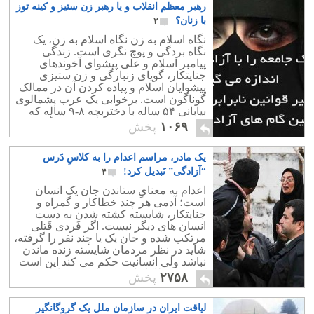
رهبر معظم انقلاب و یا رهبر زن ستیز و کینه توز
با زنان؟
۲
نگاه اسلام به زن نگاه اسلام به زن، یک
نگاه بردگی و پوچ نگری است. زندگی
پیامبر اسلام و علی پیشوای آخوندهای
جنایتکار، گویای زنبارگی و زن ستیزی
پیشوایان اسلام و پیاده کردن آن در ممالک
گوناگون است. برخوابی یک عرب پشمالوی
بیابانی ۵۴ ساله با دختربچه ۸-۹ ساله که
عروسک بازی می کرد، یک نمونه رأفت
۱۰۶۹
پخش
اسلامی است.
یک مادر، مراسم اعدام را به کلاسِ دَرس
“آزادگی” تَبدیل کرد!
۴
اعدام به معنایِ ستاندن جان یک انسان
است؛ آدمی هر چند خطاکار و گمراه و
جنایتکار، شایسته کشته شدن به دست
انسان های دیگر نیست. اگر فَردی قَتلی
مرتکب شده و جان یک یا چند نفر را گرفته،
شاید در نظر مردمان شایسته زنده ماندن
نباشد ولی انسانیت حکم می کند این است
که وی خطاکار است و بایستی عادلانه
۲۷۵۸
پخش
مجازات شود.
لیاقت ایران در سازمان ملل یک گروگانگیر