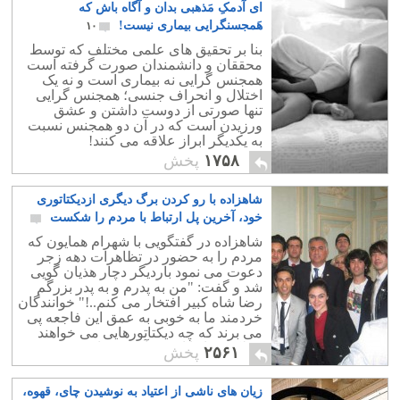
ای آدمکِ مَذهبی بدان و آگاه باش که
هَمجسنگرایی بیماری نیست!
۱۰
بنا بر تحقیق های علمی مختلف که توسط
محققان و دانشمندان صورت گرفته است
همجنس گرایی نه بیماری است و نه یک
اختلال و انحراف جنسی؛ همجنس گرایی
تنها صورتی از دوست داشتن و عشق
ورزیدن است که در آن دو همجنس نسبت
به یکدیگر ابراز علاقه می کنند!
۱۷۵۸
پخش
شاهزاده با رو کردن برگ دیگری ازدیکتاتوری
خود، آخرین پل ارتباط با مردم را شکست
۲۳
شاهزاده در گفتگویی با شهرام همایون که
مردم را به حضور در تظاهرات دهه زجر
دعوت می نمود باردیگر دچار هذیان گویی
شد و گفت: "من به پدرم و به پدر بزرگم
رضا شاه کبیر افتخار می کنم..!" خوانندگان
خردمند ما به خوبی به عمق این فاجعه پی
می برند که چه دیکتاتورهایی می خواهند
مملکت ما را از شر آخوند نجات دهند!.
۲۵۶۱
پخش
زیان های ناشی از اعتیاد به نوشیدن چای، قهوه،