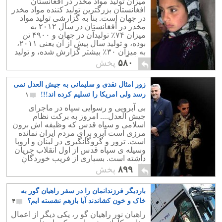
میزان تولید مواد مخدر در افغانستان
افغانستان بزرگترین تولید کننده مواد مخدر
در جهان است. بنا به گزارشی تولید مواد
مخدر در أفغانستان در سال ۲۰۱۲ به
میزان ۷۴٪ تولیدآن در جهان و ۴۹۰۰ تن
بوده، و تولید سال پیش از آن یعنی ۲۰۱۱،
به میزان ۳۰٪ بیشتر گزارش شده، و تولید
سال گذشته را ۵،۵۰۰ تن تریاک می دانند.
۵۸۰
پخش
زور امثال نقدی و سلیمانی به جیش العدل نمی
رسد ولی امریکا را تسلیم کرده اند!!!
۱
بی آبرویی و رسوایی سپاه در ماجرای
جیش العدل.... امروز به برکت نظام
اسلامی و سپاه قدس که وظیفه اش برون
مرزی است آبرو برای مردم ایران نمانده
است. ترور و گروگانگیری در لبنان و اروپا
وسیله ی سپاه قدس از اول انقلاب جریان
داشته است. بسیاری از فریب خوردگان
داخلی که نمی دانند کار سپاه قدس تنها
۸۹۹
پخش
ترور و خرابکاری است ،همیشه داد می
زنند که: آمریکا و اسرائیل در برابر سپاه
باردیگر فرزندانمان را در سفر راهیان گور به
قدس تسلیم شده اند. اما حقیقت تلخ چیز
دیگری است. حقیقت آن است که نه در
خاک و خون کشاندند آیا بازهم نشسته ایم؟
۴
داخل و نه در خارج ،سپاه توان این را ندارد
راهیان نور راهیان گو ر، یکی دیگر از اعمال
که با گروههای کوچک مخالف برخورد کند و