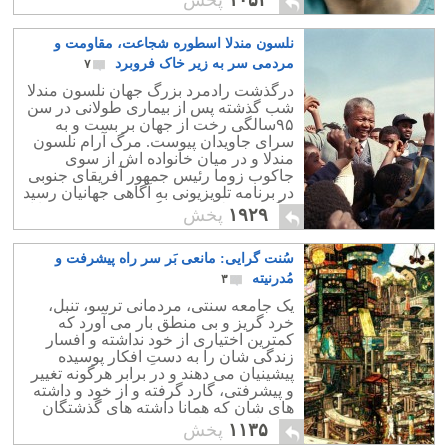
نلسون مندلا اسطوره شجاعت، مقاومت و
مردمی سر به زیر خاک فروبرد
۷
درگذشت رادمرد بزرگ جهان نلسون مندلا
شب گذشته پس از بیماری طولانی در سن
۹۵سالگی رخت از جهان بر بست و به
سرای جاویدان پیوست. مرگ آرام نلسون
مندلا و در میان خانواده اش از سوی
جاکوب زوما رئیس جمهور آفریقای جنوبی
در برنامه تلویزیونی به آگاهی جهانیان رسید
و گفت: "ملت ما بزرگترین فرزند خود را از
۱۹۲۹
پخش
دست داد".
سُنت گرایی: مانعی بَر سر راه پیشرفت و
مُدرنیته
۳
یک جامعه سنتی، مردمانی ترسو، تنبل،
خرد گریز و بی منطق بار می آورد که
کمترین اختیاری از خود نداشته و افسار
زندگی شان را به دستِ افکار پوسیده
پیشینیان می دهند و در برابر هرگونه تغییر
و پیشرفتی، گارد گرفته و از خود و داشته
های شان که همانا داشته های گذشتگان
شان است، دفاع می کنند!
۱۱۳۵
پخش