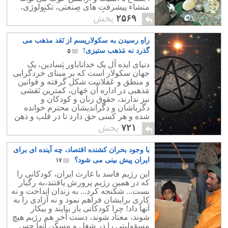
منشاء پیشرفت های صنعتی، تکنولوژی،
کارهای سازندگی و نوآوری، و دیگر زمینه
۲۵۶۹
پخش
ها باشد.
راهِ رسیدن به سکولاریسم از نَقد مذهب می
گذرد نه مَذهب ستیزی!
۵
دنیای ایده آل یک خداناباور پَسادین، یک
جهان سکولار است که بر مبنای خردگرایی
و منطق و عَقلانیت شکل گرفته و قوانین
مَذهبی در اداره آن جَهان، کمترین نَقشی
نیز ندارند، حقوق زنان و کودکان و
دگرباشان و دگراندیشان محترم خوانده
شده و هر کسی حق دارد تا در قلب و ذهن
خود، به هر چه که می خواهد ایمان داشته
۷۲۱
پخش
باشد.
با وجود بحران کشنده اقتصاد، چه آینده ای برای
ایران پیش بینی می شود؟
۱۷
این رژیم فاسد با غارت ایران، کودکانی را
که در همین رژیم پرورش یافتند،به رگبار
بست... شکنجه کرد... به زندان انداخت و نه
کاری برایشان فراهم نمود و نه آزادی را به
آنها داد! چرا کودکانی باز بیایند و بیکار
شوند، معتاد شوند، دست آخر هم رژیم هیچ
مسؤولیتی را در شغل و مسکن آنها حس