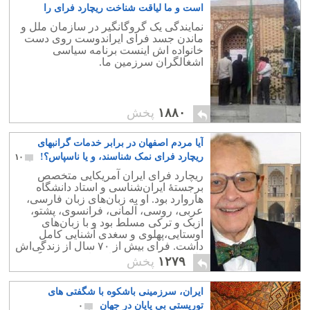
است و ما لیاقت شناخت ریچارد فرای را
نداریم…
۴
نمایندگی یک گروگانگیر در سازمان ملل و
ماندن جسد فرای ایراندوست روی دست
خانواده اش اینست برنامه سیاسی
اشغالگران سرزمین ما.
۱۸۸۰
پخش
آیا مردم اصفهان در برابر خدمات گرانبهای
ریچارد فرای نمک شناسند، و یا ناسپاس؟!
۱۰
ریچارد فرای ایران آمریکایی متخصص
برجستهٔ ایران‌شناسی و استاد دانشگاه
هاروارد بود. او به زبان‌های زبان فارسی،
عربی، روسی، آلمانی، فرانسوی، پشتو،
ازبک و ترکی مسلط بود و با زبان‌های
اوستایی،پهلوی و سغدی آشنایی کامل
داشت. فرای بیش از ۷۰ سال از زندگی‌اش
را صرف پژوهش درباره تاریخ و فرهنگ
۱۲۷۹
پخش
فلات ایران کرد
ایران، سرزمینی باشکوه با شگفتی های
توریستی بی پایان در جهان
۰