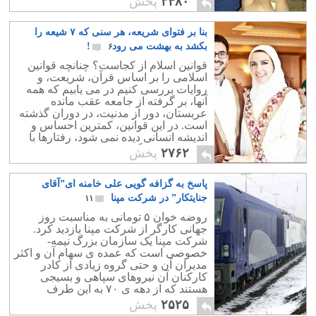
۳۴۸۰
پخش
نمی گذارد!
بنا بر فتوای شریعه، هر سنی که ۷ شیعه را
بکشد به بهشت می رود‪!‬
۶
قوانین اسلام از کجاست؟ چنانچه قوانین
اسلامی را بر اساس قرآن، شریعت، و
روایات بررسی کنیم در می یابیم که همه
آنها، بر گرفته از جامعه عقب مانده
عربستان، دور از مدنیت، در دوران گذشته
است. در این قوانین، کمترین احساس و
اندیشه انسانی دیده نمی شود، رفتارها با
کینه توزی، سنگدلی، و دشمنی همراه
۲۷۶۲
پخش
است.
پاسخ به گزافه گویی علی خامنه ای”آقای
جنایتکار” در شرکت مپنا
۱۱
روضه خوان ۵ تومانی به مناسبت روز
جهانی کارگر از شرکت مپنا بازدید کرد.
شرکت مپنا یک سازمان بزرگ نیمه-
خصوصی است که عمده ی سهام آن و اکثر
مدیران آن و حتی گروه زیادی از کادر
کارکنان آن نیروهای سپاهی و بسیجی
هستند که از دهه ی ۷۰ به این طرف
وظایف پروژه های برق و قدرت در وزارت
۲۵۲۵
پخش
نیرو را به عهده گرفت....