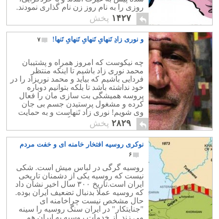
روزی را به نام روز زن نام گذاری نمودند.
این روز خجسته بر زنان کشورمان خجسته
۱۴۲۷
پخش
باد.
و نوری زادِ تَنهایِ تَنهایِ تَنهایِ تَنها!
۷
چه نیکوست که امروز همراه و پشتیبان
محمد نوری زاد باشیم تا اینکه منتظر
فردایی باشیم که بیاید و محمد نوریزاد را در
خود نداشته باشد تا بلکه بتوانیم دوباره
پروسه همیشگی بت سازی مان را فعال
کرده و مشغول پرستیدن جسم بی جان
وی شویم! نوری زاد تَنهاست و به حمایت
ما احتیاج دارد، تَنهایش نگذاریم.
۲۸۲۹
پخش
نوکری روسیه افتخار خامنه ای و خفت مردم
۶
روسیه گرگی در لباس میش است. شکی
نیست که روسیه یکی از دشمنان تاریخی
ایران است.تاریخ ۳۰۰ سال اخیر نشان داد
که روسیه عملا بدنبال تضعیف ایران بوده.
حال مشخص نیست چراخامنه ای
"جنایتکار" در ایران سنگ روسیه را سینه
می زند. از خدمات روسیه به ایران هم