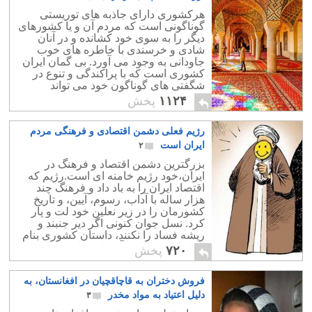
هرکشوری دارای جاذبه های توریستی
گوناگونی است که مردم آن و یا کشورهای
دیگر را به سوی خود کشانده و در آنان
شادی و خرسندی با خاطره های خوب
جاودانی به وجود می آورد. بی گمان ایران
کشوری است که با پراکندگی و تنوع در
شگفتی های گوناگون خود می تواند
سرزمینی زیبا و فراموش نشدنی برای
۱۱۲۴
پخش
دیدار مردم جهان باشد.
رژیم فعلی دشمن اقتصادی و فرهنگی مردم
ایران است
۲
بزرگترین دشمن اقتصاد و فرهنگ در
ایران،خود رژیم خامنه ای است.رژیم که
اقتصاد ایران را به باد داد و فرهنگ چند
هزار ساله با آداب، رسوم، آیین، و تاریخ
کشورمان را در زیر نعلین خود لت و پار
کرد. نسل جوان کنونی اگر دیر جنبند و
ریشه فساد را نکنند، داستان کشوری بنام
ایران و تمدن کهن آن را باید افسانه ای
۷۲۰
پخش
فراموش شده دانست
فروش دختران به قاچاقچیان در افغانستان، به
دلیل اعتیاد به مواد مخدر
۳