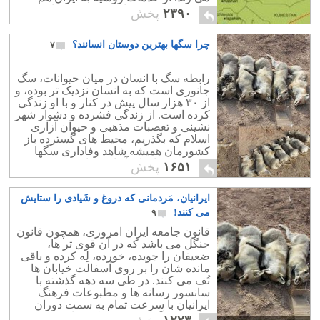
کسی چیزی نمی داند. روسیه یکی از
۲۳۹۰
پخش
بزرگترین دلایل افول تمدن ایران است.
چرا سگها بهترین دوستان انسانند؟
۷
‎‎رابطه سگ با انسان ‎در میان حیوانات، سگ
جانوری است که به انسان نزدیک تر بوده، و
از ۳۰ هزار سال پیش در کنار و با او زندگی
کرده است‫.‬ از زندگی فشرده و دشوار شهر
نشینی و تعصبات مذهبی و حیوان آزاری
اسلام که بگذریم، محیط های گسترده باز
کشورمان همیشه شاهد وفاداری سگها
نسبت به صاحبان آنها بوده است‫.
۱۶۵۱
پخش
ایرانیان، مَردمانی که دروغ و شَیادی را ستایش
می کنند!
۹
قانون جامعه ایران امروزی، همچون قانون
جنگل می باشد که در آن قوی تر ها،
ضعیفان را جویده، خورده، لِه کرده و باقی
مانده شان را بر روی آسفالت خیابان ها
تُف می کنند. در طی سه دهه گذشته با
سانسور رسانه ها و مطبوعات فرهنگ
ایرانیان با سرعت تمام به سمت دوران
"پارینه سنگی" پیشروی کرده است.