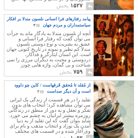
نکند؟ رژیم، کودکان دیروز را بحال خود رها
۱۵۲۷
پخش
کرد و اعتیاد و بیکاری جوانان ایرانی را فرا
گرفت ، حال پرسش این است گلهای دیروز
پیامد رفتارهای فرا انسانی نلسون مندلا بر افکار
در حال خشکیدن هستند، چگونه و با چه
امیدی گلهای امروز را بیشتر کنیم؟
سیاستمداران و مردم جهان
۳
افزایش جمعیت؟؟؟ با این تورم؟ تورم در
آنچه از نلسون مندلا به یادگار ماند به جرأت
اقتصاد به افزایش نا متناسب قیمتها گفته
می توان گفت که رفتار فرا انسانی و
می شود. افزایش تولید پول (نقدینگی) به
عشق به بشریت و نوع دوستی نلسون
بی ارزش شدن اسکناس و به "تورم" می
مندلا کم نظیر و نمونه در تاریخ کنونی جهان
انجامد. تورم امروز کشور مان به بالای
است. این انسان ایثارگر و فداکار،
حدود ۵۰٪ رسیده است. این تورم کمر
دردوستی و محبت به دیگران مرزی را نمی
شکن به دلیل سیاستهای بی خردانه رژیم،
شناخت و بی گمان، واژه هایی چون
به شدّت توان خرید مردم را پایین آورده و
دشمن، دشمنی، کینه توزی،در فرهنگ خود
۷۵۹
پخش
کشور را به مرز ورشکستگی کشانده
سراغ نداشت.
است.
از مُقلد تا مُحقق فَرقهاست / کاین چو داوود
است و آن دیگر صداست
۲
تقلید را در هر قسمت از زندگی یک ایرانی
می توان مشاهده کرد؛ انتخاب های بدونِ
تفکر و تعقل و به دور از منطق در زندگانی
روزمره بیشتر ایرانیان به چشم می خورد.
شاید بتوان گفت که این تقلید از به دنیا
آمدن یک نوزاد و انتخاب مذهب و نام برای
وی آغاز شده و در قسمت های مختلف
زندگی خودش را نشان می دهد.
۱۰۵۲
پخش