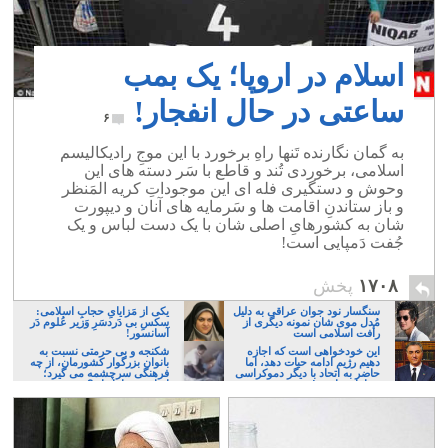
اسلام در اروپا؛ یک بمب
ساعتی در حال انفجار!
۶
به گمان نگارنده تَنها راهِ برخورد با این موجِ رادیکالیسم
اسلامی، برخوردی تُند و قاطع با سَر دسته های این
وحوش و دستگیری فله ای این موجوداتِ کریه المَنظر
و باز ستاندنِ اقامت ها و سَرمایه های آنان و دیپورت
شان به کشورهایِ اصلی شان با یک دست لباس و یک
جُفت دَمپایی است!
۱۷۰۸
پخش
سنگسار نود جوان عراقی به دلیل
یکی از مَزایایِ حجابِ اسلامی:
مُدل موی شان نمونه دیگری از
سکسِ بی دَردسَرِ وَزیر عُلوم دَر
رأفت اسلامی است
آسانسور!
این خودخواهی است که اجازه
شکنجه و بی حرمتی نسبت به
دهیم رژیم ادامه حیات دهد، اما
بانوان بزرگوار کشورمان، از چه
حاضر به اتحاد با دیگر دموکراسی
فرهنگی سرچشمه می گیرد؛
خواهان نباشیم!
ایرانی، و یا تازیان؟