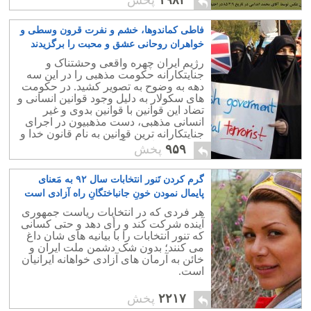
پرداخت.
فاطی کماندوها، خشم و نفرت قرون وسطی و
خواهران روحانی عشق و محبت را برگزیدند
۷
رژیم ایران چهره واقعی وحشتناک و
جنایتکارانه حکومت مذهبی را در این سه
دهه به وضوح به تصویر کشید. در حکومت
های سکولار به دلیل وجود قوانین انسانی و
تضاد این قوانین با قوانین بدوی و غیر
انسانی مذهبی، دست مذهبیون در اجرای
جنایتکارانه ترین قوانین به نام قانون خدا و
مذهب، کوتاه می گردد.
۹۵۹
پخش
گرم کردن تَنور انتخابات سال ۹۲ به مَعنای
پایمال نمودن خونِ جانباختگانِ راه آزادی است
۵
هر فردی که در انتخابات ریاست جمهوری
آینده شرکت کند و رأی دهد و حتی کسانی
که تنور انتخابات را با بیانیه های شان داغ
می کنند؛ بدون شک دشمن ملت ایران و
خائن به آرمان های آزادی خواهانه ایرانیان
است.
۲۲۱۷
پخش