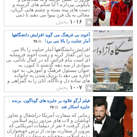
پایکوبی بپردازند؟ آیا شکم های گرسنه و
دست های پینه بسته و چشم هایی گریان،
مجالی به یک فردِ بینوا می دهند تا دَمی
بیاساید و لحظه ای مسرور باشد؟
۱۰۱۶
پخش
آخوند بی فرهنگ می گوید افزایش دانشگاهها
آمار جنایت را بالا می برد!
۴۵
افزایش دانشگاهها آمار جنایت را بالا می
برد این گفتار کریه و زشت آخوند فرومایه
ای است بنام قرائتی که در کمال نادانی، بی
سوادی از سه دهه گذشته تا کنون، به
عنوان مسئول فرهنگ و آموزش، به خود
اجازه می دهد با نزدیک شدن به خانواده
های ساده دل و ناآگاه، آنان را به گمراهی و
فساد کشاند.
۱۰۰۷
پخش
فیلم آرگو علاوه بر جایزه های گوناگون، برنده
جایزه اسکار شد
۲۵
زمانی که سفارت آمریکا دراشغال و تجاوز
اوباشان و لات های مزدور رژیم اسلامی
قرار گرفت،۶ نفر از دیپلمات آمریکایی که
بیرون از سفارت بودند، از ترس خونخواران
رژیم اسلامی،مخفیانه به سفارت کانادا