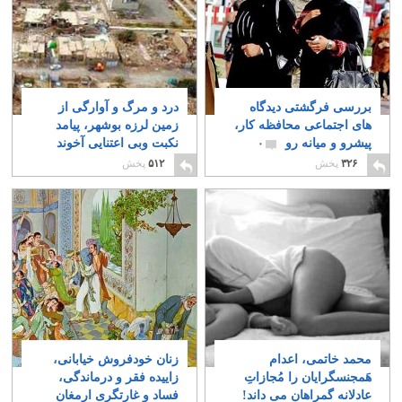
بررسی فرگشتی دیدگاه
درد و مرگ و آوارگی از
های اجتماعی محافظه کار،
زمین لرزه بوشهر، پیامد
پیشرو و میانه رو
نکبت وبی اعتنایی آخوند
۰
جنایتکار وضد ایرانی
۰
۳۲۶
پخش
۵۱۲
پخش
محمد خاتمی، اعدام
زنان خودفروش خیابانی،
هَمجنسگرایان را مُجازاتِ
زاییده فقر و درماندگی،
عادلانه گمراهان می داند!
فساد و غارتگری ارمغان