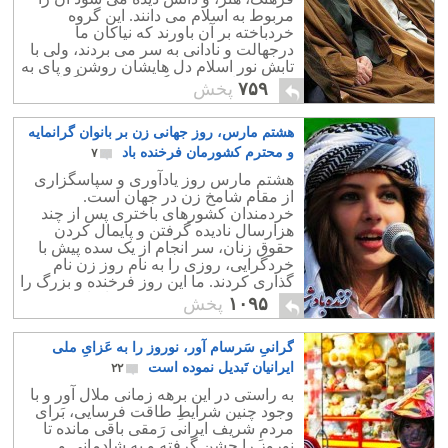
مربوط به اسلام می دانند. این گروه
خردباخته بر آن باورند که نیاکان ما
درجهالت و نادانی به سر می بردند، ولی با
تابش نور اسلام دل هایشان روشن و پای به
مدنیت، دانش، فرهنگ و پیشرفت گذاشتند.
۷۵۹
پخش
هشتم مارس، روز جهانی زن بر بانوان گرانمایه
و محترم کشورمان فرخنده باد
۷
هشتم مارس روز یادآوری و سپاسگزاری
از مقام شامخ زن در جهان است.
خردمندان کشورهای باختری پس از چند
هزارسال نادیده گرفتن و پایمال کردن
حقوق زنان، سر انجام از یک سده پیش با
خردگرایی، روزی را به نام روز زن نام
گذاری کردند. ما این روز فرخنده و بزرگ را
به همه زنان، به ویژه هم میهنانمان
۱۰۹۵
پخش
شادباش می گوییم.
گرانیِ سَرسام آور، نوروز را به عَزایِ ملی
ایرانیان تَبدیل نموده است
۲۲
به راستی در این برهه زمانی ملال آور و با
وجود چنین شرایطِ طاقت فرسایی، بَرای
مردمِ شریف ایرانی رَمقی باقی مانده تا
نوروز را جشن گرفته و به شادمانی و