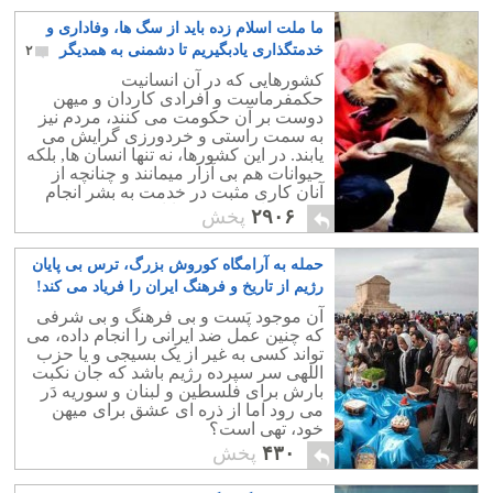
ما ملت اسلام زده باید از سگ ها، وفاداری و
خدمتگذاری یادبگیریم تا دشمنی به همدیگر
۲
کشورهایی که در آن انسانیت
حکمفرماست و افرادی کاردان و میهن
دوست بر آن حکومت می کنند، مردم نیز
به سمت راستی و خردورزی گرایش می
یابند. در این کشورها، نه تنها انسان ها, بلکه
حیوانات هم بی آزار میمانند و چنانچه از
آنان کاری مثبت در خدمت به بشر انجام
پذیرد، نوازش شده بدانان توجه بیشتری
۲۹۰۶
پخش
خواهد شد.
حمله به آرامگاه کوروش بزرگ، ترس بی پایان
رژیم از تاریخ و فرهنگ ایران را فریاد می کند!
۱۲
آن موجود پَست و بی فرهنگ و بی شرفی
که چنین عمل ضد ایرانی را انجام داده، می
تواند کسی به غیر از یک بسیجی و یا حزب
اللهی سر سپرده رژیم باشد که جان نکبت
بارش برای فلسطین و لبنان و سوریه دَر
می رود اما از ذره ای عشق برای میهن
خود، تهی است؟
۴۳۰
پخش