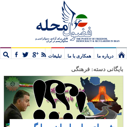
تلاش برای آزادی، دموکراسی و
THE PURSUIT OF FREEDOM,
سکولاریسم در ایران
DEMOCRACY & SECULARISM IN IRAN
درباره ما
همکاری با ما
تبلیغات
نخستین
مشترک
جستج
بایگانی دسته:
فرهنگی
برگ