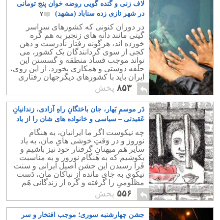
لاف زنی و گنده گویی روضه خوان پنج تومانی
در شهر تازی زده سناباد (مشهد)
۷
در دوران کنونی که کشورهای سراسر
گیتی مانند دانه های زنجیر به هم گره
خورده اند، هرگونه رفتار نادرست و دهن
کجی از سوی گردانندگان یک کشور، می
تواند موجب فساد منطقه و گسستن این
حلقه دوستی و همکاری بخورد. از این روی،
ایران باید با کشورهای دیگرجهان رفتاری
کدخدا منشانه و همراه با سیاست و دوستی
۸۵۳
پخش
داشته باشد.
دَر موسمِ بَهار، جان باختگانِ راهِ آزادی، زندانیانِ
عَقیدتی – سیاسی و خانواده های شان را از یاد
نَبریم
۰
چه نیکوست اگر ما ایرانیان، به هنگام
نوروز و در وَقتِ خوشی هایِ مان، به یاد
سایر هَم میهنانِ گرفتار خود نیز باشیم و
بکوشیم که به هنگام نوروز و به مناسبت
فَرا رسیدن این جشن اصیل ایرانی و سنت
نیکویِ به جای مانده از نیاکان مان، دَست
مظلومی را گرفته و گره از زندگانی هَم
میهنی بگشاییم.
۵۵۶
پخش
جشن چهارشنبه سوری؛ موجب افتخار و سر