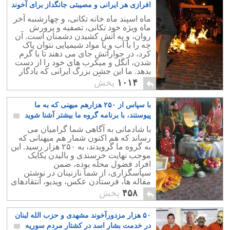
افرازی هر ایرانی و مصیبتی جانگداز برای آخوند
تازی نژاد
۲
ماه اسپند ماه خانه تکانی، و چهارشنبه آخر
ماه ویژه خود تکانی، تصفیه و پرورش
روان، و به آتش کشیدن دشمنان است. آن
چه را با آب و یا مواد شیمیایی نتوان پاک
کرد، در جوارآتش جای می دهند تا با گرم
شدن، انگل و میکرب های خود را از دست
بدهد. ما این جشن بزرگ ایرانی که یادگار
نیاکانمان است گرامی می داریم.
۱۰۱۴
پخش
با سپاس از ۲۵۰ هزارهم میهنی که به ما
پیوستند، با برنامه گروه ما بیشتر آشنا شوید
۲
با شادمانی به آگاهی شما گرامیان می
رساند که هم اکنون شمار هم میهنانی که
به گروه ما گرویدند، به ۲۵۰ هزار رسید. این
موجب نهایت خرسندی و بالیدن یکایک
افراد فضول محله بوده، ضمن
سپاسگزاری، از شما نازنینان در نوشتن
مقاله ها، فرستادن عکس، ویدیو، انتقادهای
سازنده، و همکاری بیشتر درخواست کمک
۴۵۸
پخش
دارد.
۵۰ هزار مزدورآخوند مشهدی و حزب الله لبنان
در خدمت بشار اسد در کشتار مردم سوریه