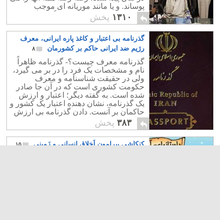
پوساند. و یا مانند موریانه ای موجب
خشکیدن و قطع درخت می گردد.
۱۳۱۰
پخش
گذرنامه بی اعتبار و کاغذ پاره ایرانی، معرف
رژیم ضد ایرانی حاکم بر کشورمان
۸
گذرنامه معرف چیست؟- گذرنامه ظاهراً
نام و مشخصات یک فرد را در بر می گیرد،
ولی در حقیقت شناسنامه و معرف
حکومت کشوری است که در آن جا صادر
شده است. به گفته دیگر؛ اعتبار و ارزش
یک گذرنامه، نشان دهنده اعتبار یک کشور و
حاکمان بر آنست. دادن گذرنامه بی ارزش
ایرانی به دست مزداران سوای خفت و
۳۸۳
پخش
سرشکستگی نیست.
کنکاشی پیرامونِ اَخلاقِ انسانی و زَمینی
۱۵
سابقه ی اخلاق بیش از ادیان است، اگر
پیش از آمدن ادیان ما اخلاق نداشتیم که
باید نسل بشر منقرض می شد، حیوانات هم
در حد خود اخلاقیات دارند؛ بیشتر کارهای
بد و غیراخلاقی سود کوتاه مدت دارند و
زیان بلند مدت و کارهای اخلاقی بیشتر در
کوتاه مدت سودی ندارند اما در بلند مدت