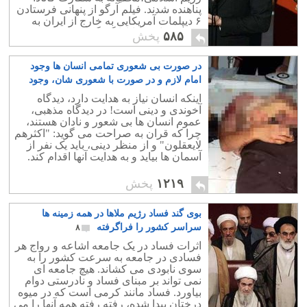
پناهنده شدند. فیلم آرگو از پنهانی فرستادن
۶ دیپلمات آمریکایی به خارج از ایران به
کمک سفارت کانادا گفتگو می کند.
۵۸۵
پخش
در صورت بی شعوری تمامی انسان ها وجود
امام لازم و در صورت با شعوری شان، وجود
امام غیر ضروری است
۶۶
اینکه انسان نیاز به هدایت دارد، دیدگاه
آخوندی و دینی است! در دیدگاه مذهبی،
عموم انسان ها بی شعور و نادان هستند،
چرا که قران به صراحت می گوید: "اکثرهم
لایعقلون" و از منظر دینی، باید یک نفر از
آسمان ها بیاید و به هدایت آنها اقدام کند.
۱۲۱۹
پخش
بوی گند فساد رژیم ملاها در همه زمینه ها
سراسر کشور را فراگرفته
۸
اثرات فساد در یک جامعه اشاعه و رواج هر
فسادی در جامعه به سرعت کشور را به
سوی نابودی می کشاند. هیچ جامعه ای
نمی تواند بر مبنای فساد و نادرستی دوام
بیاورد. فساد مانند کرمی است که در میوه
درختان پیدا شده، رفته رفته همه آنها را می