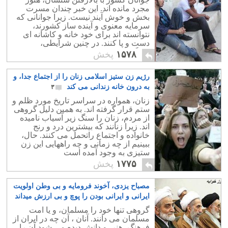
مجرد مانده اند. این خبر چندان مسرت
بخش و خوش آیند نیست. زیرا جوانانی که
سرمایه معنوی و آینده ساز کشورند،
نتوانسته اند برای خود خانه و کاشانه ای
دست و پا کنند. در چنین شرایطی،
سرگردان، بی برنامه، دلسرد و نامیددر
۱۵۷۸
پخش
زندگی میمانند.
رژیم زن ستیز اسلامی زنان را از اجتماع جدا، و
به درون خانه زندانی می کند
۳
زنان، همواره در سراسر تاریخ مورد ظلم و
ستم قرار گرفته اند. به همین دلیل گروهی
از مردم، زنان را سنگ زیر آسیاب نامیده
اند. زیرا زنانند که بیشترین درد و رنج
خانواده و اجتماع راتحمل می کنند. حال،
ببینیم از چه زمانی و چه راههایی این زن
ستیزی به وجود آمده است
۱۷۷۵
پخش
مصباح یزدی، آخوند فرومایه و بی وطن اولویت
ایرانی و ایرانی بودن را پوچ و بی ارزش میداند
۱۱
گروهی تنها خود را مسلمان، و یا امت
مسلمان می دانند. آنان ، آن چه در ایران از
فرهنگ، هنر، و دانش دیده می شود آن را