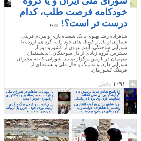
شورای ملی ایران و یا گروه
خودکامه فرصت طلب، کدام
درست تر است؟!
۱۷
شاهزاده رضا پهلوی با یک شعبده بازی و مردم فریبی،
شماری از یال و کوپال های خود را به گرد هم آورده تا
شورایی ساختگی، آنهم بیرون از کشورو دور از
دسترس گروه زیادی از دل سوختگان، اندیشمندان
میهنمان در پاریس برگزار نمایند. شورایی که نه محتوای
شورایی دارد، و نه رنگ و حال ملی و نشانه ای از
فرهنگ کشورمان.
۱۰۹۱
پخش
آیا پاسخ شاهزاده به پرسش های
با انتصابات شاهانه در شورای ملی
گزارشگر بی بی سی نشانه
و بازگشت به رستاخیز و دیکتاتوری
سیاست بازی وی بود یا درماندگی
آریامهری خوش آمدید
اش؟
چرا شاهپرستان هرگونه انتقادی را
شاهزاده با رو کردن برگ دیگری
دشمنی با شاهزاده خوانده و به
ازدیکتاتوری خود، آخرین پل ارتباط
گروه های مردمی، برچسب
با مردم را شکست
مزدوری می زنند؟