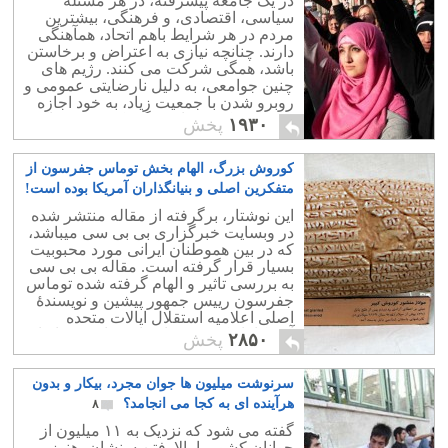
در یک جامعه پیشرفته، در هر مسئله
سیاسی، اقتصادی، و فرهنگی، بیشترین
مردم در هر شرایط باهم اتحاد، همآهنگی
دارند. چنانچه نیازی به اعتراض و برخاستن
باشد، همگی شرکت می کنند. رژیم های
چنین جوامعی، به دلیل نارضایتی عمومی و
روبرو شدن با جمعیت زیاد، به خود اجازه
نمی دهند کسی را دستگیر کنند، به محاکمه
۱۹۳۰
پخش
کشند.
کوروش بزرگ، الهام بخش توماس جفرسون از
متفکرین اصلی و بنیانگذاران آمریکا بوده است!
۲
این نوشتار، برگرفته از مقاله منتشر شده
در وبسایت خبرگزاری بی بی سی میباشد،
که در بین هموطنان ایرانی مورد محبوبیت
بسیار قرار گرفته است. مقاله بی بی سی
به بررسی تاثیر و الهام گرفته شده توماس
جفرسون رییس جمهور پیشین و نویسندهٔ
اصلی اعلامیه استقلال ایالات متحده
آمریکا، از کوروش پادشاه هخامنشی ایران
۲۸۵۰
پخش
است.
سرنوشت میلیون ها جوان مجرد، بیکار و بدون
هرآینده ای به کجا می انجامد؟
۸
گفته می شود که نزدیک به ۱۱ میلیون از
جوانان کشور با بالارفتن سنشان، هنوز