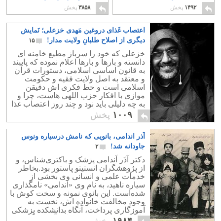
حکومت اسلامی
۲
۱۲
۱۴۹۲
پخش
۳۸۵۸
پخش
اعتصاب غَذای دروغین مَهدی خزعلی؛ نَمایش
دیگری از اصلاح طلبانِ ولایت مدار!
۱۵
خزعلی که خود را سرباز مطیع خامنه ای
دانسته و بارها و بارها اعلام نموده که پایبند
به قانون اساسی اسلامی، دستورات قرآن
و معتقد به اصل ولایت فقیه و حکومت
اسلامی است و خط فکری اش دقیقن
موازی با افکار حزب اللهی هاست، چرا و
به چه دلیلی باید نود و چند روز اعتصاب غذا
کند و یا حتی زندانی باشد؟
۱۰۰۹
پخش
آذر اندامی، بانویی که نامش درسیاره ونوس
جاودانه شد!
۲
دکتر آذَر اَندامی پزشک و باکتری‌شناس، و
از پژوهشگران انستیتو پاستور بود.بخاطر
خدمات علمی و انسانی وی بخشی از
سیاره ناهید، به نام وی «اندامی» نامگذاری
شده‌است. این بانوی نمونه و سخت کوش با
وجود مخالفت خانواده اش، نخست به
آموزگاری پرداخت، آنگاه بدانشکده پزشکی
راه یافت سپس به تحقیقات آزمایشگاهی
۱۹۸۴
پخش