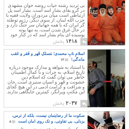
۲
بی تردید رشته حیات روضه خوان مشهدی
در گرو بقای بشار اسد است. بشار اسد پل
ارتباطی است میان مزدوران ولایت فقیه با
حزب الله لبنان. از سوی دیگر، رژیم توطئه
گر ایران که با همه جهانیان سر جنگ دارد و
در حال غرق شدن است، به تنها بوته
پوسیده ای بنام بشار اسد که در کنار خود
می یابد چسبیده است.
۱۴۱۸
پخش
اسلامِ نابِ محمدی؛ مَسلکِ قَهر و فَقر و عَقب
ماندگی!
۱۲
با استناد به شواهد و مدارک موجود درباره
تاریخ اسلام، به جرأت و با کمالِ اطمینان
خاطر می توان گفت که اسلام دینِ
خشونت و قَهر و انسان ستیزی است. جان
و شرافت و کرامت آدمی در این هیچ کُجای
این مَکتبِ ویرانگر، کمترین جایگاهی ندارند.
۲۰۳۷
پخش
سکوت ما از رضایتمان نیست، بلکه از ترس،
بزدلی، بی تفاوتی، و تک روی امان است
۸