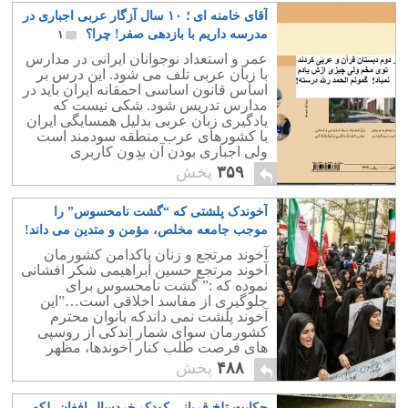
آقای خامنه ای ؛ ۱۰ سال آزگار عربی اجباری در
مدرسه داریم با بازدهی صفر! چرا؟
۱
عمر و استعداد نوجوانان ایرانی در مدارس
با زبان عربی تلف می شود. این درس بر
اساس قانون اساسی احمقانه ایران باید در
مدارس تدریس شود. شکی نیست که
یادگیری زبان عربی بدلیل همسایگی ایران
با کشورهای عرب منطقه سودمند است
ولی اجباری بودن آن بدون کاربری
محسوس برای دانش آموزان باعث شده
۳۵۹
پخش
است که دیپلمه های ایرانی با وجود آموزش
قرآن و عربی از سال دوم دبستان تا پایان
آخوندک پلشتی که “گشت نامحسوس” را
دبیرستان ، هیچ از عربی ندانند!
موجب جامعه مخلص، مؤمن و متدین می داند!
۰
آخوند مرتجع و زنان پاکدامن کشورمان
آخوند مرتجع حسین ابراهیمی شکر افشانی
نموده که :” گشت نامحسوس برای
جلوگیری از مفاسد اخلاقی است…”این
آخوند پلشت نمی داندکه بانوان محترم
کشورمان سوای شمار اندکی از روسپی
های فرصت طلب کنار آخوندها، مظهر
پاکی و درستی اند و در باره عفت و
۴۸۸
پخش
پاکدامنی آنان شک و تردیدی نیست.
حکایت تلخ قربانی کودک خردسال افغان، لکه