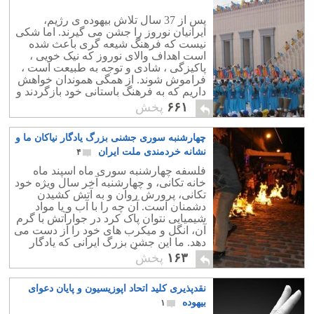
پس از 37 سال تلاش بیهوده ی رژیم،
ایرانیان نوروز را جشن می گیرند. اما شکی
نیست که فرهنگ شیعه گری باعث شده
است اهداف والای نوروز که نیک خویی ،
پاکیزگی ، شادی و توجه به طبیعت است ،
فراموش شوند. از همگی هموندان خواهش
داریم که به فرهنگ باستانی خود بازگردند و
مخصوصا طبیعت را در نوروز آلوده نسازند
۶۶۱
پخش
و بلکه از زباله پاک بسازند.
چهارشنبه سوری جشنی بزرگ یادگار نیاکان ما و
نشانه خردمندی ملت ایران
۴
فلسفه چهارشنبه سوری ماه اسپند ماه
خانه تکانی، و چهارشنبه آخر سال ویژه خود
تکانی، پرورش روان و به آتش کشیدن
دشمنان است. آن چه را با آب و یا مواد
شیمیایی نتوان پاک کرد در جوارآتش با گرم
آن، انگل و میکرب های خود را از دست می
دهد. ما این جشن بزرگ ایرانی که یادگار
نیاکانمان است گرامی می داریم .
۱۶۳
پخش
نقدپذیری کلید اتحاد اپوزیسیون و پایان دعوای
بیهوده
۱