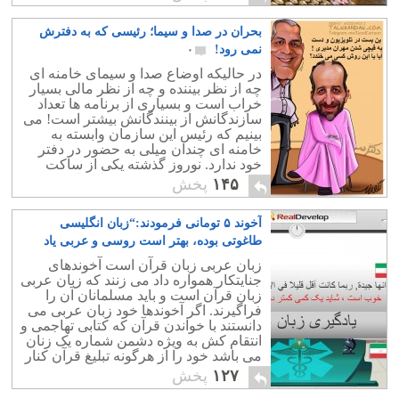
امروز ایران شکاف عمیقی وجود دارد و
بسیاری از مردم دیگر مشروب خواری را
بحران در صدا و سیما؛ رئیسی که به دفترش
ناهنجاری نمی دانند.
نمی رود!
۰
در حالیکه اوضاع صدا و سیمای خامنه ای
چه از نظر بیننده و چه از نظر مالی بسیار
خراب است و بسیاری از برنامه ها تعداد
سازندگانش از بینندگانش بیشتر است! می
بینیم که رئیس این سازمان وابسته به
خامنه ای چندان میلی به حضور در دفتر
خود ندارد. نوروز گذشته یکی از ساکت
ترین و نا موفق ترین نوروزهای تلویزیون
۱۴۵
پخش
خامنه ای بود و بنظر می رسد هنرمندان
هم چندان میلی به کار در این دستگاه را
آخوند ۵ تومانی فرمودند:“زبان انگلیسی
ندارند و دل بکار نمی دهند.
طاغوتی بوده، بهتر است روسی و عربی یاد
بگیرید!.”
۳
زبان عربی زبان قرآن است آخوندهای
جنایتکار همواره داد می زنند که زبان عربی
زبان قرآن است و باید مسلمانان آن را
فراگیرند. اگر آخوندها خود زبان عربی می
دانستند با خواندن قرآن که کتابی تهاجمی و
انتقام کش به ویژه دشمن شماره یک زنان
می باشد خود را از هرگونه تبلیغ قرآن کنار
می کشیدند
۱۲۷
پخش