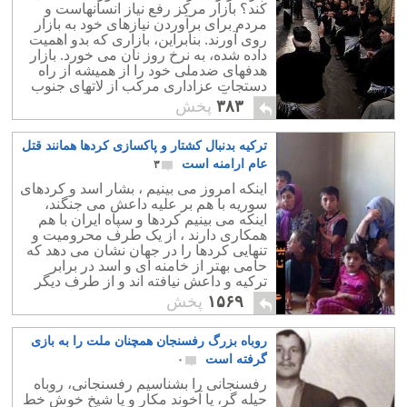
کند؟ بازار مرکز رفع نیاز انسانهاست و
مردم برای برآوردن نیازهای خود به بازار
روی آورند. بنابراین، بازاری که بدو اهمیت
داده شده، به نرخ روز نان می خورد. بازار
هدفهای ضدملی خود را از همیشه از راه
دستجات عزاداری مرکب از لاتهای جنوب
شهر و آخوندها به اجراء در می آورد.
۳۸۳
پخش
ترکیه بدنبال کشتار و پاکسازی کردها همانند قتل
عام ارامنه است
۳
اینکه امروز می بینیم ، بشار اسد و کردهای
سوریه با هم بر علیه داعش می جنگند،
اینکه می بینیم کردها و سپاه ایران با هم
همکاری دارند ، از یک طرف محرومیت و
تنهایی کردها را در جهان نشان می دهد که
حامی بهتر از خامنه ای و اسد در برابر
ترکیه و داعش نیافته اند و از طرف دیگر
نشانه برنامه های مخوف ترکیه برای
۱۵۶۹
پخش
نابودی کردها وسیله داعش است.
بزرگترین دلیل حمایت ترکیه از داعش امید
روباه بزرگ رفسنجان همچنان ملت را به بازی
به قتل عام کردهای بی دفاع بوده است.
گرفته است
۰
رفسنجانی را بشناسیم رفسنجانی، روباه
حیله گر، یا آخوند مکار و یا شیخ خوش خط