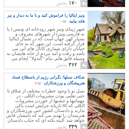
این بدین معناست که تنها سه روز از هفته
۱۷۰
پخش
میان ایران و جهان ارتباط اقتصادی برقرار
است که با داشتن 30 روز تعطیلات سالیانه
ونیز ایتالیا را فراموش کنید و با ما به دیدار و نیز
همان هم در امّا و اگر است!
هلند بیایید
۰
شهر زیبای ونیز شهر رودخانه ای ونیس ( یا
به فارسی ونیز) از شهرهای معروف و
بسیار کهن جهان است که در شمال ایتالیا
قرار گرفته است. این شهر که به جای
خیابان دارای شماری کانال های آبی می
باشد و رفت و آمد مردم از خانه هایشان به
وسیله قایق هایی بنام “گندولا” انجام می
گیرد.جاذبه توریستی این شهر ناگفتنی
۳۶۲
پخش
است.
شکاف نسلها؛ نگرانی رژیم از باصطلاح فساد
هنرپیشگان و ورزشکاران
۱
نسل نو با وجود خطرات مختلف از شلاق تا
حتی تقلبی بودن مشروبات الکلی ، در
مهمانیها و جشنها از خوردن مشروبات
الکلی که 80 تازیانه جزایش است باکی
ندارند و دادستان کشور حتی ورزشکاران و
هنرمندان را تهدید می کند که نامشان فاش
خواهد شد. البته نکته ای که جناب دادستان
فراموش کرده اند این است که در جامعه
۳۴۹
پخش