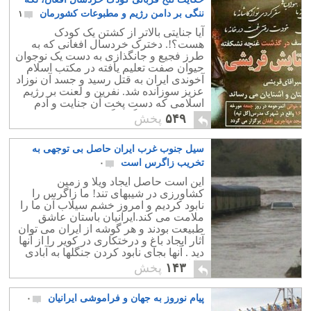
ننگی بر دامن رژیم و مطبوعات کشورمان
۱
آیا جنایتی بالاتر از کشتن یک کودک
هست؟!. دخترک خردسال افغانی که به
طرز فجیع و جانگذازی به دست یک نوجوان
حیوان صفت تعلیم یافته در مکتب اسلام
آخوندی ایران به قتل رسید و جسد آن نوزاد
عزیز سوزانده شد. نفرین و لعنت بر رژیم
اسلامی که دست پخت آن جنایت و آدم
کشی است و ننگ برگروه مردم نژاد پرست
۵۴۹
پخش
و بی فرهنگ.
سیل جنوب غرب ایران حاصل بی توجهی به
تخریب زاگرس است
۰
این است حاصل ایجاد ویلا و زمین
کشاورزی در شیبهای تند! ما زاگرس را
نابود کردیم و امروز خشم سیلاب آن ما را
ملامت می کند.ایرانیان باستان عاشق
طبیعت بودند و هر گوشه از ایران می توان
آثار ایجاد باغ و درختکاری در کویر را از آنها
دید . آنها بجای نابود کردن جنگلها به آبادی
بیابانها می پرداختند. ما را چه شد که این
۱۴۳
پخش
فرهنگ ارزشمند که شاید بالاترین دین و
کیان است را از دست دادیم؟
پیام نوروز به جهان و فراموشی ایرانیان
۰