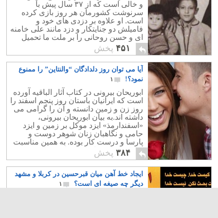
و خالی است که از ۳۷ سال پیش با
سرنوشت کشورمان هر روز بازی کرده
است. او علاوه بر دزدی های خود و
فامیلش دو جنایتکار و دزد مانند علی خامنه
ای و حسن روحانی را بر ملت ما تحمیل
کرده است.
۴۵۱
پخش
آیا می توان روز دلدادگان “والنتاین” را ممنوع
نمود؟!
۱
ابوریحان بیرونی در کتاب آثار الباقیه آورده
است که ایرانیان باستان روز پنجم اسفند را
روز زن و زمین دانسته و آن را گرامی می
داشته اند.به بیان ابوریحان بیرونی،
«اسفندارمذ» ایزد موکل بر زمین و ایزد
حامی و نگاهبان زنان شوهر دوست و
پارسا و درست کار بوده. به همین مناسبت
این روز، عید زنان به شمار می ‏رفت. مردم
۳۸۴
پخش
به جهت گرامی ‏داشت، به آنان هدیه ‏داده و
بخشش می‏ کردند. زنان نه تنها از هدایا و
ایجاد خط آهن میان قبرحسین در کربلا و مشهد
دهش هایی برخوردار می ‏شدند،
دیگر چه صیغه ای است؟
۱
کلاهبرداری سیاسی به نام مذهب شیعه
ایجاد مذهب شیعه و ۱۲ امام ساختگی از
میان آخوندها، و این که امام دوازدهم در