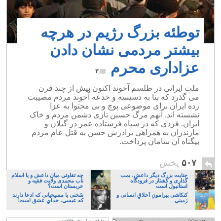
توطئه بزرگ رژیم در هرچه
بیشتر مردمی نشان دادن
عزاداری محرم
۳
ملت ایرانی در طلسم آخوند اکنون بیش از چند قرن
می گذرد که بنا به دسیسه و خدعه آخوند مردم مصیبت
زده ایران برای موضوعی پوچ و بی محتوا به عزا
نشسته اند. آنهم مرگ حسین تازی دشمن مردم و خاک
ایران. فردی که در سپاه فرستاده عمر در گیلان و
مازندران به همراهی برادرش حسن به قتل عام مردم
بیگناه آن سامان پرداخت.
۵۰۷
پخش
جنایت بزرگ دیگر داعش، بمب
چه تفاوتی میان داعش و یا اسلام
گذاری و کشتار در فرودگاه
ناب محمدی ولایت فقیه و
استانبول است
عربستان است؟
کنکاشی پیرامونِ اَخلاقِ انسانی و
سُخنی با مسیحیانی که ادعا دارند
زَمینی
که عیسی، خدایِ عشق است!