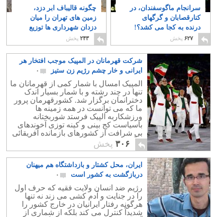
سرانجام ماگوسفندان، در
چگونه قالیباف ابر دزد،
کنارقصابان و گرگهای
زمین های تهران را میان
درنده به کجا می کشد؟!
دزدان شهرداری ها توزیع
کرد؟!
۳
۳
۶۲۷
پخش
۲۴۳
پخش
شرکت قهرمانان در المپیک موجب افتخار هر
ایرانی و خار چشم رژیم زن ستیز
۰
المپیک امسال با شمار کمی از قهرمانان ما
تنها در چند رشته و با شمار بسیار اندک
دخترانمان برگزار شد. کشورقهرمان پرور
ما که می توانست در همه زمینه ها
ورزشکاربه الپیک فرستد شوربختانه
باسیاست کج بینی و کینه توزی آخوندهای
بی شرافت از کشورهای بازمانده آفریقائی
و آسیائی پست تر و عقب مانده تر ماند.
۳۰۶
پخش
ایران، محل کشتار و بازداشتگاه هم میهنان
دربازگشت به کشور است
۰
رژیم ضد انسان ولایت فقیه که حرف اول
را در جنایت و آدم کشی می زند نه تنها
هرگونه رفتار ایرانیان در خارج کشور را
شدیداً کنترل می کند بلکه از شماری از