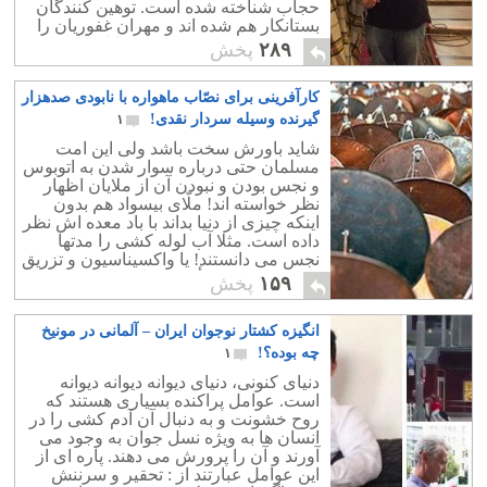
حجاب شناخته شده است. توهین کنندگان
بستانکار هم شده اند و مهران غفوریان را
نکوهش و تهدید نمودند که چرا اسلام و
۲۸۹
پخش
حجاب را مسخره کرده است! آری توهین
به هنرمندان از سوی امام صادق ایرادی
کارآفرینی برای نصّاب ماهواره با نابودی صدهزار
ندارد ولی عکس زیر توهین به "اسلام عزیز
" و حجاب است!
گیرنده وسیله سردار نقدی!
۱
شاید باورش سخت باشد ولی این امت
مسلمان حتی درباره سوار شدن به اتوبوس
و نجس بودن و نبودن آن از ملایان اظهار
نظر خواسته اند! ملّای بیسواد هم بدون
اینکه چیزی از دنیا بداند با باد معده اش نظر
داده است. مثلا آب لوله کشی را مدتها
نجس می دانستند! یا واکسیناسیون و تزریق
دارو . دادن حق رأی به زنان وسیله خمینی
۱۵۹
پخش
یک خطر برای اسلام معرفی شد و افتضاح
15 خرداد را ببار آورد که امروز بعنوان مبدأ
انگیزه کشتار نوجوان ایران – آلمانی در مونیخ
انقلاب ننگین اسلامی شناخته می شود!
چه بوده؟!
۱
دنیای کنونی، دنیای دیوانه دیوانه دیوانه
است. عوامل پراکنده بسیاری هستند که
روح خشونت و به دنبال آن آدم کشی را در
انسان ها به ویژه نسل جوان به وجود می
آورند و آن را پرورش می دهند. پاره ای از
این عوامل عبارتند از : تحقیر و سرننش