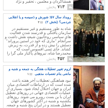
همشاگردان و معلمین ، تحقیر و نژاد
پرستی در اجتماع ، تبعیض در محیط کار .
۷۱۳
پخش
رویداد سال ۵۷؛ شورش و دَسیسه و یا انقلابی
مَردمی؟ (بَخش ۲)
۲
شاه به طور مستقیم و غیر مستقیم در
سازمان یافتگی و قدرتمند شدنِ فعالیت
هایِ سیاسی روحانیونِ شیعه نقش داشت و
سرانجام "ماری که خود در آستین پروراند"
دستَش را نیش زده و از قدرت، به زیرش
کشاند. جای بَسی افسوس است که
محمدرضا شاه، نیروهای پاکباز ملی گرا را
به جای روحانیون، متحد خود نساخت.
۴۵۲
پخش
لزوم تغییر تعطیلات هفتگی به جمعه و شنبه و
مانعی بنام تعصبات مذهبی
۱
نبود هماهنگی تعطیلات آخر هفته باعث
شده است که در ارتباطات اقتصادی میان
ایران و جهان اختلال ایجاد شود. بسیاری از
عملیات اقتصادی جهانی در روزهای تعطیل
ایران با بن بست روبرو می شوند. روزهای
یکشنبه و شنبه در اکثر کشورهای جهان
تعطیل هستند و در ایران پنج شنبه و جمعه.