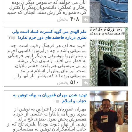
آنان می خواهد که جاسوس دیگران بوده
رفتار و عملکرد دانشجویان دیگر را کنترل
کرده همواره گزارش دهند. آنچنان که حمید
بابائی به دلیل مخالفت به زندان می افتد.
۴۰۸
پخش
علم الهدی می گوید کنسرت فساد است ولی
نظری درباره فاحشه های دور حرم ندارد!
۲
آخوند مخالف هر فرهنگ رقیب است. چه
موسیقی باشد و چه دراویش! کاسبی آخوند
و منبرش با موسیقی و دیگر امور فرهنگی
به خطر می افتد. از سوی دیگر ریشه
ایرانی موسیقی هم باعث خشم ملایان
است. ایرانیان پیش از اسلام سرآمد
موسیقی بوده اند که بیشتر آثار آنها را
مسلمانان نابود کردند و فقط اندکی از آثار
۵۱۰
پخش
باقیمانده است به همراه نام چند
موسیقیدان بزرگ. اگر نسل جوان بسمت
تهدید شدن مهران غفوریان به بهانه توهین به
موسیقی کشیده شوند و روان خود را با
موسیقی پاک و ذلال بسازند دیگر چه دکانی
حجاب و اسلام
۰
برای آخوند و بازار مکاره اش در قبر
مهران غفوریان در اعتراض به توهین از
امامان می ماند؟!
سوی روزنامه یالثارات عکسی از خود با
همسرش پخش نمود. طنزی تلخ برای
رهایی از اتهام دیوث بودن! طنزی تلخ که از
جانب اسلامگرایان توهین به مقدسات و