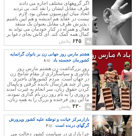
اگر گروههای مختلف اجازه می دادند
طرف مقابل ایشان را نقد کند، بی تردید
اتحاد میان اپوزسیون ممکن بود. لازم
نیست در عقاید هم اندیشه و هم آیین باشیم
، پذیرش طرف مقابل بعنوان یک منتقد
فعال و همراه در کنار خودمان می تواند به
کمال همه کمک کند. ای کاش بجای دعوا بر
سر قبر مصدق و شاه ، از شیوه های
۶۴۵
پخش
نادرست گذشته که باعث اختلاف میان
ملیّون و سلطنت طلبان شده است دست
هشتم مارس روز جهانی زن بر بانوان گرانمایه
برداریم.
کشورمان خجسته باد
۸
روز بزرگداشت زن هشتم مارس روز
یادآوری و سپاسگزاری از مقام شامخ زن
در جهان است. مردم کشورهای باختری
پس از چند هزارسال نادیده گرفتن و پایمال
کردن حقوق زنان، سر انجام به غیرت آمدند
و روزی را به نام روز زن نام گذاری نمودند.
ما این روز فرخنده و بزرگ را به همه زنان،
به ویژه هم میهنانمان شادباش می گوییم.
۴۳۰
پخش
بازارمرکز خیانت و توطئه علیه کشور وپرورش
گرگهای درنده است
۳
چرا بازاری در سیاست کشور دخالت می