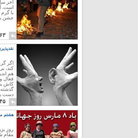
آخر سا
است. آن
با گرم 
جشن بزر
۶۳
نقدپذیری
اگر گر
کند، بی
هم اندی
فعال و 
کاش بج
گذشته 
دست بر
۴۵
هشتم ما
روز بز
مقام ش