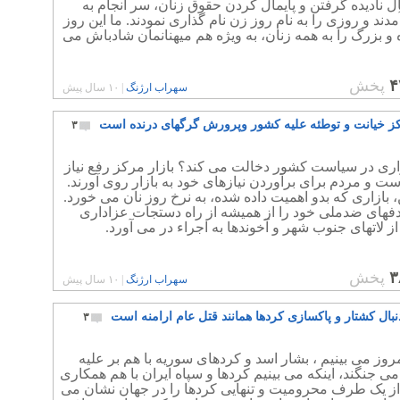
 نادیده گرفتن و پایمال کردن حقوق زنان، سر انجام به
دند و روزی را به نام روز زن نام گذاری نمودند. ما این روز
و بزرگ را به همه زنان، به ویژه هم میهنانمان شادباش می
۴
پخش
سهراب ارژنگ
|
۱۰ سال پیش
کز خیانت و توطئه علیه کشور وپرورش گرگهای درنده است
۳
اری در سیاست کشور دخالت می کند؟ بازار مرکز رفع نیاز
ست و مردم برای برآوردن نیازهای خود به بازار روی آورند.
ن، بازاری که بدو اهمیت داده شده، به نرخ روز نان می خورد.
دفهای ضدملی خود را از همیشه از راه دستجات عزاداری
 لاتهای جنوب شهر و آخوندها به اجراء در می آورد.
۳
پخش
سهراب ارژنگ
|
۱۰ سال پیش
نبال کشتار و پاکسازی کردها همانند قتل عام ارامنه است
۳
مروز می بینیم ، بشار اسد و کردهای سوریه با هم بر علیه
 جنگند، اینکه می بینیم کردها و سپاه ایران با هم همکاری
 از یک طرف محرومیت و تنهایی کردها را در جهان نشان می