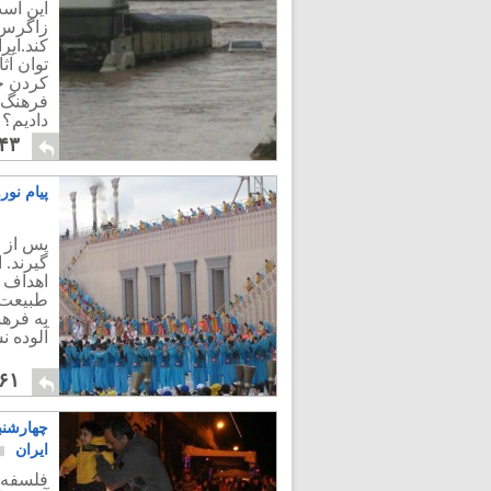
این است
زاگرس 
کند.ایر
توان آثا
کردن جن
فرهنگ ا
دادیم؟
۴۳
پیام نور
گیرند.
اهداف و
طبیعت 
به فرهن
آلوده ن
۶۱
چهارشنب
ایران
فلسفه چ