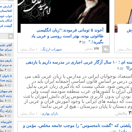
گزارش تصو
افغانستان 
خواب خوش و
امکان پذی
گوشت قرم
رش
آخوند ۵ تومانی فرمودند:“زبان انگلیسی
طاغوتی بوده، بهتر است روسی و عربی یاد
بگیرید!.”
۳
آقای خامن
۱۲۷
پخش
سهراب ارژنگ
|
۱۰ سال پیش
سزای جنای
۸ نظر و ۱۸۰ پخش
بازهم سقو
آقای خامنه ای ؛ ۱۰ سال آزگار عربی اجباری در مدرسه داریم با بازدهی
به مردم ای
ا؟
۱
۴ نظر و ۹۷ پخش
ستعداد نوجوانان ایرانی در مدارس با زبان عربی تلف می
تا بانوان
ن درس بر اساس قانون اساسی احمقانه ایران باید در
رژیم ضدای
۸ نظر و ۸۹ پخش
تدریس شود. شکی نیست که یادگیری زبان عربی بدلیل
ی ایران با کشورهای عرب منطقه سودمند است ولی
هم میهنان
 بودن آن بدون کاربری محسوس برای دانش آموزان باعث
رژیم تازی 
۸ نظر و ۲۱۹ پخش
 که دیپلمه های ایرانی با وجود آموزش قرآن و عربی از
 دبستان تا پایان دبیرستان ، هیچ از عربی ندانند!
زلزله زدگا
۳
پخش
باران بهاری
|
۱۰ سال پیش
۷ نظر و ۲۱۰ پخش
خاورمیانه
 پلشتی که “گشت نامحسوس” را موجب جامعه مخلص، مؤمن و
ولی فقیه د
۶ نظر و ۱۵۷ پخش
ی داند!
۰