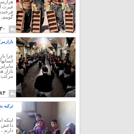
هزارسال
غیرت آم
فرخنده 
گوییم.
۳۰
بازارمر
چرا باز
انسانها
بنابرای
بازار ه
مرکب از
۸۳
ترکیه بد
اینکه ا
داعش می
دارند ،