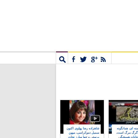
مشترک
جستجو
نه ای، همانگونه
شاهزاده رضا پهلوی اکنون
 گرگ مرگ است،
سمبل دموکراسی، میهن
نایات همیشگی
پرستی و تنها مبارز نجات