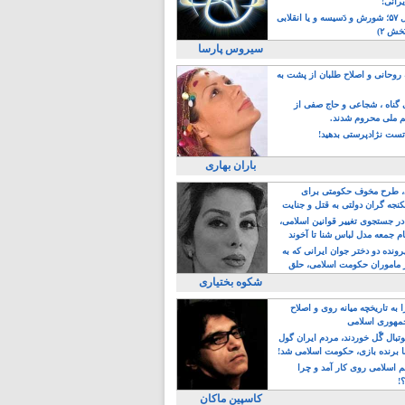
یرانی!
رویداد سال ۵۷؛ شورش و دَسیسه و یا انقلابی
خش ۲)
سیروس پارسا
روحانی و اصلاح طلبان از پشت به
ی گناه ، شجاعی و حاج صفی از
یم ملی محروم شدند.
ست نژادپرستی بدهید!
باران بهاری
طرح مخوف حکومتی برای
جه گران دولتی به قتل و جنایت
در جستجوی تغییر قوانین اسلامی،
ام جمعه مدل لباس شنا تا آخوند
مجنسگرا!
رونده دو دختر جوان ایرانی که به
 ماموران حکومت اسلامی، حلق
شکوه بختیاری
 به تاریخچه میانه روی و اصلاح
مهوری اسلامی
وتبال گًل خوردند، مردم ایران گول
ا برنده بازی، حکومت اسلامی شد!
م اسلامی روی کار آمد و چرا
؟!
کاسپین ماکان