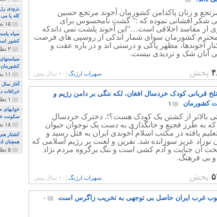
بزودی رژی
مرتجع و زنان پاکدامن کشورمان آخوند مرتجع حسین
کله پا می
می شکر افشانی نموده که :” گشت نامحسوس برای
۱۵ نظر و ۳۲۷ پخش
ی از مفاسد اخلاقی است…”این آخوند پلشت نمی داندکه
سپاه پاسد
 محترم کشورمان سوای شمار اندکی از روسپی های فرصت
کشور اس
ر آخوندها، مظهر پاکی و درستی اند و در باره عفت و
۳ نظر و ۱۶۲ پخش
ی آنان شک و تردیدی نیست.
سیاستهای 
کشورمان 
۴
پخش
سهراب ارژنگ
|
۱۰ سال پیش
۱۱ نظر و ۳۱۵ پخش
آغاز سال 
خرافات دی
لخ قربانی کودک خردسال افغان، لکه ننگی بر دامن رژیم و
۱ نظر و ۷۴ پخش
ت کشورمان
۱
خوابهای ط
یتی بالاتر از کشتن یک کودک هست؟!. دخترک خردسال
سکونت خو
که به طرز فجیع و جانگذازی به دست یک نوجوان حیوان
۱۸ نظر و ۸۹۷ پخش
یم یافته در مکتب اسلام آخوندی ایران به قتل رسید و
کشتار هم م
نوزاد عزیز سوزانده شد. نفرین و لعنت بر رژیم اسلامی که
همچنان ادا
ت آن جنایت و آدم کشی است و ننگ برگروه مردم نژاد
۵ نظر و ۲۵۹ پخش
 بی فرهنگ.
۵
پخش
سهراب ارژنگ
|
۱۰ سال پیش
وب غرب ایران حاصل بی توجهی به تخریب زاگرس است
۰