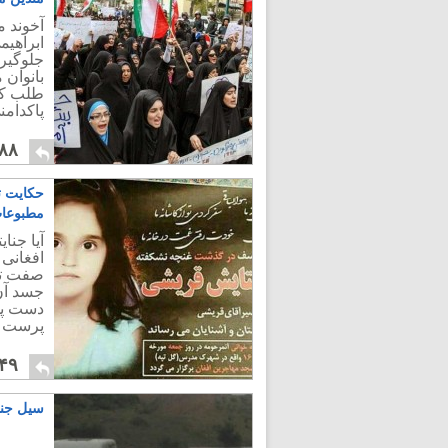
آخوند 
ابراهی
جلوگیر
بانوان
طلب کنا
پاکدامن
۸۸
حکایت ت
مطبوعا
آیا جنا
افغانی 
صفت تعل
جسد آن 
دست پخ
پرست و
۴۹
سیل جن