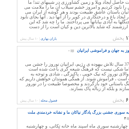
 حاصل ایجاد ویلا و زمین کشاورزی در شیبهای تند! ما
را نابود کردیم و امروز خشم سیلاب آن ما را ملامت می
انیان باستان عاشق طبیعت بودند و هر گوشه از ایران می
ر ایجاد باغ و درختکاری در کویر را از آنها دید . آنها بجای نابود
گلها به آبادی بیابانها می پرداختند. ما را چه شد که این
رزشمند که شاید بالاترین دین و کیان است را از دست
۱
پخش
باران بهاری
|
۱۰ سال پیش
وز به جهان و فراموشی ایرانیان
۰
پس از 37 سال تلاش بیهوده ی رژیم، ایرانیان نوروز را جشن می
 اما شکی نیست که فرهنگ شیعه گری باعث شده است
الای نوروز که نیک خویی ، پاکیزگی ، شادی و توجه به
است ، فراموش شوند. از همگی هموندان خواهش داریم که
گ باستانی خود بازگردند و مخصوصا طبیعت را در نوروز
سازند و بلکه از زباله پاک بسازند.
۶
پخش
فضول محله
|
۱۰ سال پیش
ه سوری جشنی بزرگ یادگار نیاکان ما و نشانه خردمندی ملت
۴
هارشنبه سوری ماه اسپند ماه خانه تکانی، و چهارشنبه