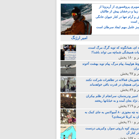
یری پروفسوری از آریزونا از
زیبا و درخشان پیش از طالبان
 آرام تنها در کنار حیوان خانگی
ر است
ز عامل مهم ایجاد سرطان است
امیر ارژنگ
ه ای، همانگونه که توبه گرگ مرگ است،
ات همیشگی شماچه می تواند باشد؟!
ط هواپیما، پیام مرگ، پیام نوید بهشت آخوند
ران
 کشورمان فعالانه در تظاهرات شرکت نکنند
رانی همچنان در قدرت باقی خواهدماند
 اسیر ودربندمان، سرانجام از ظلم بیکران
نژاد بجان آمده و به خبابانها ریختند
خامنه ای، به چه مجوزی ۸۰ آمبولانس به جای کمک به
ن به کربلا فرستادی؟
 برروی کوه باروتی سوار، وکبریتی دردست
ر کنار آن