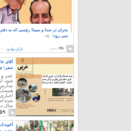
بحران در صدا و سیما؛ رئیسی که به دفت
نمی رود!
۰
۱۴۵
پخش
باران بهاری
|
۱۰ سال پیش
صفر! چر
عمر و ا
شود. ای
مدارس 
همسایگ
اجباری
شده است
سال دوم
۵۹
آخوندک
متدین م