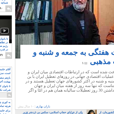
شماچه م
۸
۸۰
تا بانوا
در تظاه
رژیم ضد
ت هفتگی به جمعه و شنبه و
در قدرت
۸
۸۹
 مذهبی
۱
آقای خامن
اعث شده است که در ارتباطات اقتصادی میان ایران و
است، سزا
 عملیات اقتصادی جهانی در روزهای تعطیل ایران با بن
تواند باشد؟
بازهم سقوط
به و شنبه در اکثر کشورهای جهان تعطیل هستند و در
بهشت آخون
عناست که تنها سه روز از هفته میان ایران و جهان
تا بانوان 
ارتباط اقتصادی برقرار است که با داشتن 30 روز تعطیلات سالیانه همان هم در امّا و اگر
شرکت نکنن
قدرت باقی
به کوری چش
باران بهاری
|
۱۰ سال پیش
هرچه تمام
برای خامنه
کشورمان، از
یکی از مَزایایِ حجابِ اسلامی: سکسِ بی دَردسَرِ وَزیر