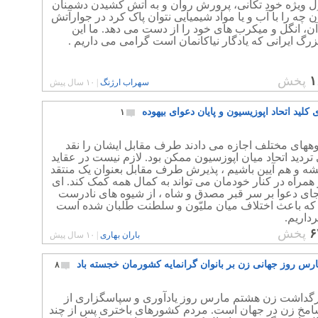
ل ویژه خود تکانی، پرورش روان و به آتش کشیدن دشمنان
 چه را با آب و یا مواد شیمیایی نتوان پاک کرد در جوارآتش
آن، انگل و میکرب های خود را از دست می دهد. ما این
گ ایرانی که یادگار نیاکانمان است گرامی می داریم .
۱
پخش
سهراب ارژنگ
|
۱۰ سال پیش
 کلید اتحاد اپوزیسیون و پایان دعوای بیهوده
۱
وههای مختلف اجازه می دادند طرف مقابل ایشان را نقد
 تردید اتحاد میان اپوزسیون ممکن بود. لازم نیست در عقاید
شه و هم آیین باشیم ، پذیرش طرف مقابل بعنوان یک منتقد
همراه در کنار خودمان می تواند به کمال همه کمک کند. ای
ای دعوا بر سر قبر مصدق و شاه ، از شیوه های نادرست
که باعث اختلاف میان ملیّون و سلطنت طلبان شده است
داریم.
۶
پخش
باران بهاری
|
۱۰ سال پیش
رس روز جهانی زن بر بانوان گرانمایه کشورمان خجسته باد
۸
رگداشت زن هشتم مارس روز یادآوری و سپاسگزاری از
امخ زن در جهان است. مردم کشورهای باختری پس از چند