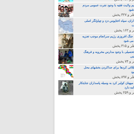
م ولایت فقیه با وجود نفرت عمومی مردم
 شود
اران، سپاه اختاپوس دزد و چپاولگر اصلی
ت
جنگ افروزی رژیم سرانجام موجب تجزیه
می شود
تحصیلی با وجود مدارس مخروبه و فرهنگ
نی
لائی کردها برای جداکردن بخشهای محل
د
یهنان کولبر کرد به وسیله پاسداران جنایتکار
مه دارد