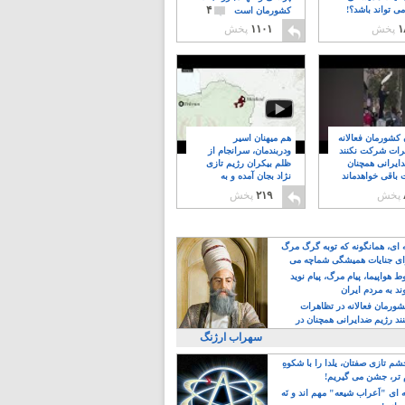
۴
ی تواند باشد؟!
کشورمان است
۱
پخش
۱۱۰۱
پخش
ن کشورمان فعالانه
هم میهنان اسیر
رات شرکت نکنند
ودربندمان، سرانجام از
ایرانی همچنان
ظلم بیکران رژیم تازی
 باقی خواهدماند
نژاد بجان آمده و به
۸
خبابانها ریختند
پخش
۲۱۹
پخش
ه ای، همانگونه که توبه گرگ مرگ
ی جنایات همیشگی شماچه می
!
 هواپیما، پیام مرگ، پیام نوید
د به مردم ایران
کشورمان فعالانه در تظاهرات
د رژیم ضدایرانی همچنان در
 خواهدماند
سهراب ارژنگ
م تازی صفتان، یلدا را با شکوهِ
 تر، جشن می گیریم!
 ای "اَعراب شیعه" مهم اند و نَه