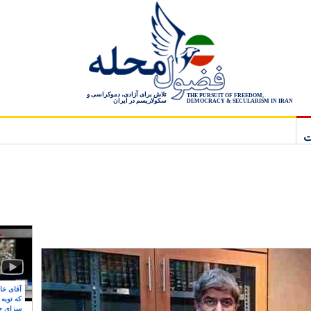
تلاش برای آزادی، دموکراسی و
THE PURSUIT OF FREEDOM,
سکولاریسم در ایران
DEMOCRACY & SECULARISM IN IRAN
ت
آقای خام
که توبه
سزای ج