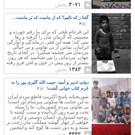
۳۰۷۱
پخش
گفتا ز که نالیم؟ که از ماست که بَر ماست…
۳
این فرجامِ تلخی که برای ما رقم خورده و
مصیبتی که گریبانِ مان را گرفته و رها
نمی کند؛ همه این فقر، درماندگی و آوارگی
ایرانیان، تمامن از بی تفاوتی و بی خیالی
مردمان سَر چشمه میگیرد؛ در کجای تاریخ
جهان، مردمانی را می شناسید که هر روز،
بیشتر از روزِ پیش در خون و لجن فرو رفته
و دَم بر نیاورده باشند؟
۱۳۸۳
پخش
دولتِ تَدبیر و اُمید، حبیب الله گلپری پور را به
جُرم کتاب خوانی کُشت!
۲
شوربختانه پاسخ اکثریتِ قاطع مردم ایران
به این جنایت ها سکوتی سرسام آور است!
بی تفاوتی مردم کشورمان، ما را سیاه
بَخت و تیره روز گردانیده و سبب گشته تا
روحیه امیدواری، انسان دوستی و آزادی
خواهی از چهار گوشه مملکت مان رَخت بر
بسته و به دور دست ها کوچ کند و اینچنین
زَمین گیر و درمانده مان نموده است.
۴۴۳۲
پخش