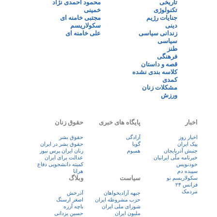
تاریخی
محمود احمدی نژاد
تکنولوژی
خمینی
جنایات رژیم
مجتبی خامنه ای
دینی
سکولاریسم
زندانی سیاسی
علی خامنه ای
سیاسی
طنز
فرهنگی
قصه و داستان
کلاسه بندی نشده
کمدی
مشکلات زنان
ورزش
اخبار
پایگاه های خبری
حقوق زنان
اخبار روز
آزادگی
حقوق بشر
پيک ايران
گویا
حقوق بشر در ایران
جنبش آذربایجان
همبوم
زنان ايران پرس نيوز
خبرنامه ملّی ایرانیان
عدالت برای ایران
خودنویس
کمیته دانشجویی دفاع
سپیده دم
هرانا
سیاست
وبلاگ
سکولاریسم نو
فرانس ۲۴
مردمک
جبهه آزادیخواهان
آذرخش
حزب مشروطه ایران
اصغر ارسنگ
شورای ملی ایران
باچه آزره
ملیون ایران
حسین یزدانی