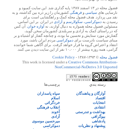
فضول محله در ۱۳ اسفند ۱۳۸۷ پایه گذاری شد. این سایت کمبود و
نارسایی های
سیاسی
و
فرهنگی
کشورمان را زیر ذره بین گذاشته، و به
نقد می پردازد. هدف فضول محله کمک و راهگشایی است برای
رسیدن به
دموکراسی
،
سکولارسم
و
آزادی
در ایران. بر این اساس،
مسئولین فضول محله همواره به دنبال آوازند، نه
آوازه خوان
. آن کس
که در راستای کمک به آزادی و سربلندی کشورمان سخن گوید،
گفتارش مورد ستایش و تحسین ما بوده، و چنانچه گفتار او اشتباه و بر
مبنای سیاست نادرست برای
دموکراسی
مردم ایران باشد، مورد
انتقاد و اعتراض گروه ما قرار خواهد گرفت. برای آگاهی شما خواننده
گرامی، همه روزه بیشتر از ۱۰،۰۰۰ نفر از این سایت دیدن می کنند.
فضول محله
© ۱۳۹۳-۱۳۸۷ -
Cookie Policy
This work is licensed under a
Creative Commons Attribution-
NonCommercial-NoDerivs 3.0 Unported
رسته بندي
برچسب‌ها
آوارگان و پناهندگان
سپاه پاسداران
اقتصاد
اسلام
انتخابات
خردگرائی
انتقادی
انقلاب فرهنگی
بهداشت و تندرستی
آخوند
بیوگرافی
آزادی
پادشاهی
میرحسین موسوی
پیشنهاد و نظریات
دموکراسی