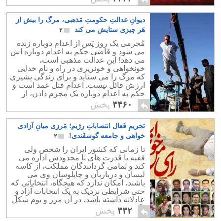
دیوانِ عدالتِ حکومتِ مَذهبی، مرگ را بیش از
هَر چیزی ستایش می کند
۲
مُجرمی یک روز پَس از اعدام دوباره زنده
می شود و قاضی حکم به اعدام دوباره اش
می دهد! این عدالت مذهبی است،
خونخواهی و خونریزی در راه و نام خدایی
که مرگ را می ستاید و برای زندگی پشیزی
ارزش قائل نیست. اعدام قتل عمد است و
حکم به اعدام دوباره یک مجرم دادن، از
خاموشی انسانیت در مملکتی حکایت می
۳۴۶۰
پخش
کند.
تَحریمِ فَعال انتصاباتِ رژیم؛ مَرزی میانِ آزادی
خواهی و جامعه گوسفَندی!
۲
تا زمانی که کشور ایران را شخص ولی
فقیه با قدرت های نا محدودش اداره می
کند و تمامی گردانندگان مملکت، از کاسه
لیسان و درباریان و چاپلوسان وی می
باشند، امکان ندارد که هیچگاه، انتخاباتی که
حتی شرایطی نزدیک به یک انتخابات آزاد و
عادلانه داشته باشد، در آن مرز و بوم شکل
بگیرد.
۳۳۲
پخش