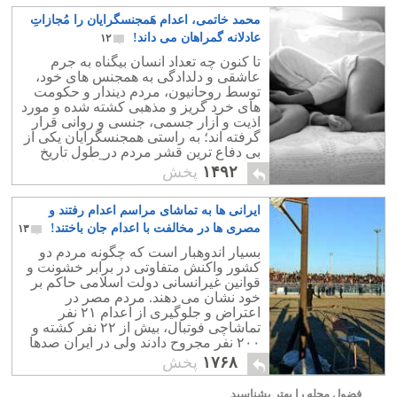
محمد خاتمی، اعدام هَمجنسگرایان را مُجازاتِ
عادلانه گمراهان می داند!
۱۲
تا کنون چه تعداد انسان بیگناه به جرم
عاشقی و دلدادگی به همجنس های خود،
توسط روحانیون، مردم دیندار و حکومت
های خرد گریز و مذهبی کشته شده و مورد
اذیت و آزار جسمی، جنسی و روانی قرار
گرفته اند؛ به راستی همجنسگرایان یکی از
بی دفاع ترین قشر مردم در طول تاریخ
مذاهب بوده اند و همواره به آنان ظلم شده
۱۴۹۲
پخش
است.
ایرانی ها به تماشای مراسم اعدام رفتند و
مصری ها در مخالفت با اعدام جان باختند!
۱۳
بسیار اندوهبار است که چگونه مردم دو
کشور واکنش متفاوتی در برابر خشونت و
قوانین غیرانسانی دولت اسلامی حاکم بر
خود نشان می دهند. مردم مصر در
اعتراض و جلوگیری از اعدام ۲۱ نفر
تماشاچی فوتبال، بیش از ۲۲ نفر کشته و
۲۰۰ نفر مجروح دادند ولی در ایران صدها
نفر برای دیدن مراسم اعدام، به استادیوم
۱۷۶۸
پخش
فوتبال رفتند.
فضول محله را بهتر بشناسید