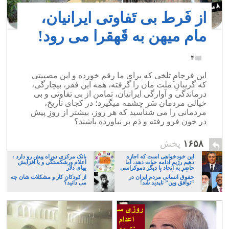
از فَرط بی تَفاوتی ایرانیان،
مام میهن به قَهقرا می رود!
۴
این فرجامِ تلخی که برای ما رقم خورده و این مصیبتی
که گریبانِ ملت مان را گرفته، همه این فقر، بیچارگی،
درماندگی و آوارگی ایرانیان، تمامن از بی تفاوتی و بی
خیالی مردمان سَر چشمه میگیرد؛ در کجای تاریخ،
مردمانی را می شناسید که هر روز، بیشتر از روزِ پیش
در خون فرو رفته و دَم بر نیاورده باشند؟
۱۶۵۸
پخش
این خودخواهی است که اجازه
بانک مرکزی دوراه پیش رو دارد :
دهیم رژیم ادامه حیات دهد، اما
اعلام ورشکستگی و یا افزایش
حاضر به اتحاد با دیگر دموکراسی
بهای دلار
خواهان نباشیم!
حقوق انسانی مردم ایران در
از کودکان کار و مشکلات شان چه
“توافق وین” ناپدید شُد!
می دانید؟