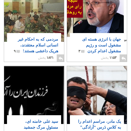
جهان با انرژی هسته ای
مردمی که به احکام غیر
مشغول است و رژیم
انسانی اسلام معتقدند،
مشغول اعدام کردن
هریک داعشی هستند!
۹
۳
۱۱۵۳
پخش
۱۸۲۱
پخش
یک مادر، مراسم اعدام را
سید علی خامنه ای،
به کلاسِ دَرس “آزادگی”
مسئولِ مرگ جمشید