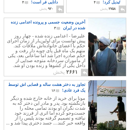
تَبدیل کرد!
دانایی فر است!
۴
۴
۲۷۵۸
پخش
۹۲۰
پخش
آخرین وضعیت جسمی و پرونده اعدامی زنده
شده در ایران
۳
علیرضا - اعدامی زنده‌ شده - چهار روز
پیش توانست برای اولین‌بار از زمان اجرای
حکم با اعضای خانواده‌اش ملاقات کند.
متهم یک ماه قبل پای چوبه ‌دار رفت و
حکم صادره اجرا شد اما ساعاتی بعد، یکی
از ماموران سردخانه متوجه‌ صدایی از
داخل یکی از کشوها و زنده‌ بودن او شد.
۲۶۶۱
پخش
تجاوز به دختر هشت ساله و قصابی اش توسط
یک فرد عادی!
۱۶
مونا برای خرید از خانه خارج شده و دیگر
بازنگشته بود. پدر و مادر این دختر که به
شدت نگران او بودند تمامی محله را
جست‌وجو کرده اما اثری از فرزند خود
نیافته و تصمیم گرفته بودند پلیس را از
واقعه خبر کنند.... جسد دختری پیدا شد و ...