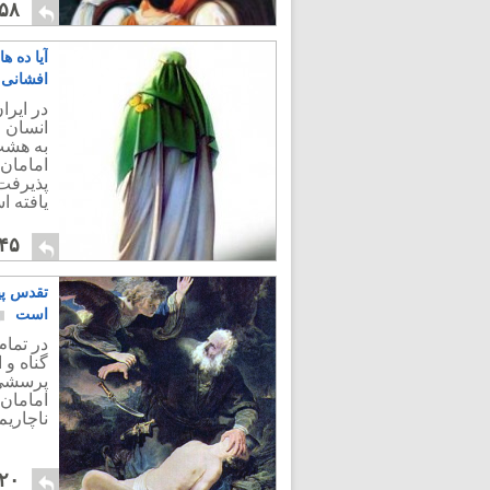
۵۸
آیا ده ه
افشانی 
در ایرا
انسان خ
به هشت
امامان 
پذیرفت
یافته 
۴۵
تقدس پی
است
در تمام
گناه و 
پرسشی ا
امامان
ناچاریم
۲۰