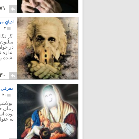
۷۱
ادیانِ م
۴
اگر نگا
میلیون 
در خواه
اندازه 
نشده و 
۳۰
معرفی ا
۲۰
ابولاش
زمان ح
بوده اس
به عنو