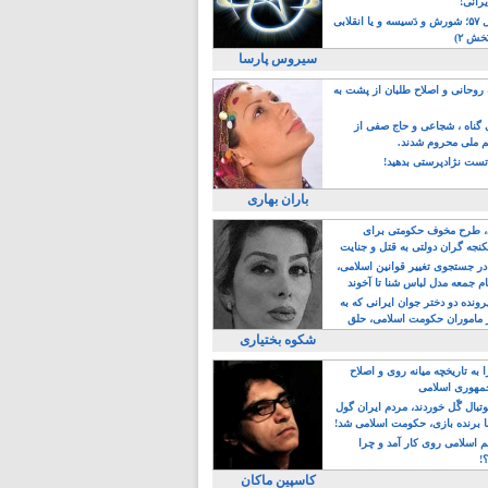
یرانی!
رویداد سال ۵۷؛ شورش و دَسیسه و یا انقلابی
خش ۲)
سیروس پارسا
روحانی و اصلاح طلبان از پشت به
ی گناه ، شجاعی و حاج صفی از
یم ملی محروم شدند.
ست نژادپرستی بدهید!
باران بهاری
طرح مخوف حکومتی برای
جه گران دولتی به قتل و جنایت
در جستجوی تغییر قوانین اسلامی،
ام جمعه مدل لباس شنا تا آخوند
مجنسگرا!
رونده دو دختر جوان ایرانی که به
 ماموران حکومت اسلامی، حلق
شکوه بختیاری
 به تاریخچه میانه روی و اصلاح
مهوری اسلامی
وتبال گًل خوردند، مردم ایران گول
ا برنده بازی، حکومت اسلامی شد!
م اسلامی روی کار آمد و چرا
؟!
کاسپین ماکان