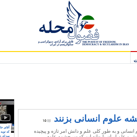
تلاش برای آزادی، دموکراسی و
THE PURSUIT OF FREEDOM,
سکولاریسم در ایران
DEMOCRACY & SECULARISM IN IRAN
ت
شه علوم انسانی بزنند
۱۵
آقای خام
انسانی و به طور کلی علم و دانش امر تازه و پیچیده
که توبه
 و علم ایران با بهانه این که سرچشمه علوم
سزای ج