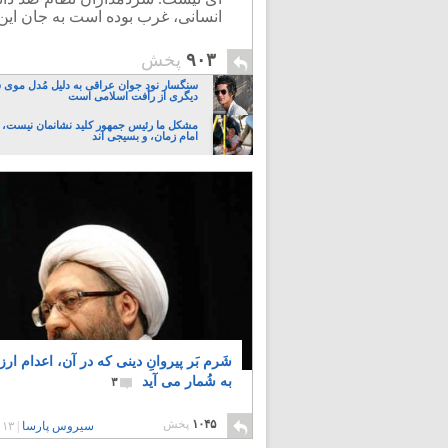
انسانی، غرب بوده است به جان این ع
۹۰۳
پخش
سنگسار نود جوان عراقی به دلیل مُدل موی 
دیگری از رأفت اسلامی است
مشکل ما رئیس جمهور کلید نشانمان نیست، ب
امام زمان، و بسیجی اند
شَرم بَر پیروانِ دینی که در آن، اعدام ا
به شُمار می آید
۳
۱۰۴۵
پخش
سیروس پارسا
|
۱۳ سال پیش