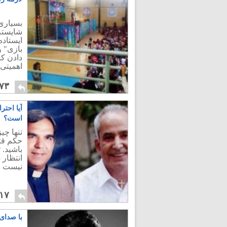
بسیاری 
شایسته 
ایستاده
بازی" و
دادن ک
اهمیتی 
۷۳
آیا احتر
است؟
تنها چی
حکم قت
باشید. 
انتظار 
نیست و 
۱۷
با صدای 