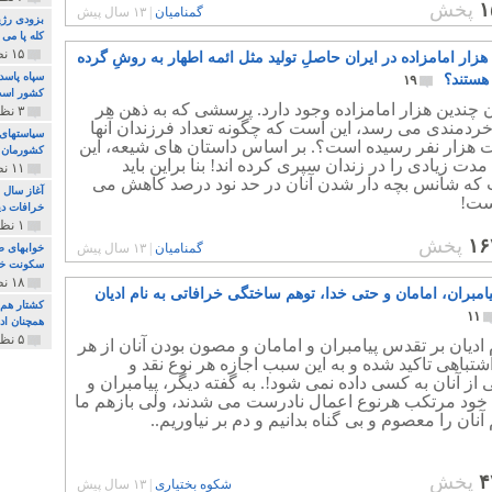
۱
پخش
گمنامیان
|
۱۳ سال پیش
بزودی رژی
کله پا می
۱۵ نظر و ۳۲۷ پخش
ا هزار امامزاده در ایران حاصلِ تولید مثل ائمه اطهار به روشِ گرده
سپاه پاسد
هستند؟
۱۹
کشور اس
ن چندین هزار امامزاده وجود دارد. پرسشی که به ذهن هر
۳ نظر و ۱۶۲ پخش
ردمندی می رسد، این است که چگونه تعداد فرزندان آنها
سیاستهای 
 هزار نفر رسیده است؟. بر اساس داستان های شیعه، این
کشورمان 
مدت زیادی را در زندان سپری کرده اند! بنا براین باید
۱۱ نظر و ۳۱۵ پخش
 که شانس بچه دار شدن آنان در حد نود درصد کاهش می
آغاز سال 
است!
خرافات دی
۱ نظر و ۷۴ پخش
۱۶
پخش
گمنامیان
|
۱۳ سال پیش
خوابهای ط
سکونت خو
۱۸ نظر و ۸۹۷ پخش
امبران، امامان و حتی خدا، توهم ساختگی خرافاتی به نام ادیان
کشتار هم م
۱۱
همچنان ادا
۵ نظر و ۲۵۹ پخش
 ادیان بر تقدس پیامبران و امامان و مصون بودن آنان از هر
اشتباهی تاکید شده و به این سبب اجازه هر نوع نقد و
ز آنان به کسی داده نمی شود!. به گفته دیگر، پیامبران و
 خود مرتکب هرنوع اعمال نادرست می شدند، ولی بازهم ما
 آنان را معصوم و بی گناه بدانیم و دم بر نیاوریم..
۴
پخش
شکوه بختیاری
|
۱۳ سال پیش