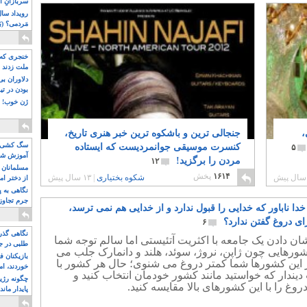
سربازانِ ا
مَردمی؟ (بَ
خنجری که 
ملت زدند
دلاوران ب
بودن در ت
ژن خوب! ت
،
جنجالی ترین و باشکوه ترین خبر هنری تاریخ،
سگ کشی، 
کنسرت موسیقی جوانمردیست که ایستاده
۵
آموزش شکن
مردن را برگزید!
۱۲
بیشتر
مسلمانان 
۱۶۱۴
پخش
شکوه بختیاری
|
۱۳ سال پیش
از دختر ام
مسلمان ه
نگاهی به پ
جرم تجاوز
دا ناباور که خدایی را قبول ندارد و از خدایی هم نمی ترسد،
آویز شدند!
ای دروغ گفتن ندارد؟
۶
نگاهی گذرا
ان دادن یک جامعه با اکثریت آتئیستی اما سالم توجه شما
طلبی در ج
شورهایی چون ژاپن، نروژ، سوئد، هلند و دانمارک جلب می
بازیکنان ف
ر این کشورها شما کمتر دروغ می شنوی؛ حال هر کشور با
خوردند، ام
دیندار که خواستید مانند کشور خودمان انتخاب کنید و
چگونه رژی
روغ را با این کشورهای بالا مقایسه کنید.
پایدار ماند