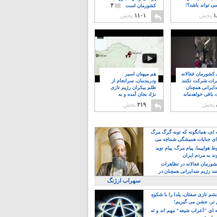
۴
ی تواند باشد؟!
کشورمان است
۱
پخش
۱۱۰۱
پخش
ن کشورمان فعالانه
هم میهنان اسیر
رات شرکت نکنند
ودربندمان، سرانجام از
ایرانی همچنان
ظلم بیکران رژیم تازی
 باقی خواهدماند
نژاد بجان آمده و به
۸
خبابانها ریختند
پخش
۲۱۹
پخش
ه ای، همانگونه که توبه گرگ مرگ
ی جنایات همیشگی شماچه می
!
 هواپیما، پیام مرگ، پیام نوید
د به مردم ایران
کشورمان فعالانه در تظاهرات
د رژیم ضدایرانی همچنان در
 خواهدماند
سهراب ارژنگ
م تازی صفتان، یلدا را با شکوهِ
 تر، جشن می گیریم!
 ای "اَعراب شیعه" مهم اند و نَه