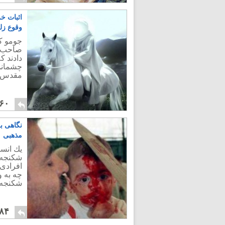
اثبات خر
وقوع زل
جومو کی
صاحب زم
دادند ک
چشمانم
مقدس.
۶۰
نگاهی ب
مذهبی
يك انسا
شكنجه‌
افرادی 
چه به و
شكنجه 
۸۴