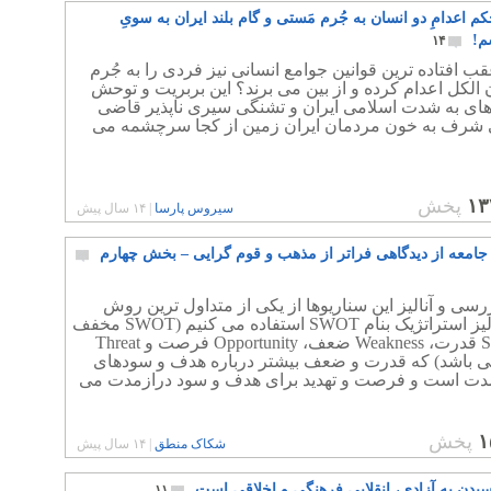
 اعدامِ دو انسان به جُرم مَستی و گام بلند ایران به سویِ
م!
۱۴
عقب افتاده ترین قوانین جوامع انسانی نیز فردی را به جُرم
الکل اعدام کرده و از بین می برند؟ این بربریت و توحش
 های به شدت اسلامی ایران و تشنگی سیری ناپذیر قاضی
 شرف به خون مردمان ایران زمین از کجا سرچشمه می
۱۳
پخش
سیروس پارسا
|
۱۴ سال پیش
امعه از دیدگاهی فراتر از مذهب و قوم گرایی – بخش چهارم
رسی و آنالیز این سناریوها از یکی از متداول ترین روش
های آنالیز استراتژیک بنام SWOT استفاده می کنیم (SWOT مخفف
Strength قدرت، Weakness ضعف، Opportunity فرصت و Threat
می باشد) که قدرت و ضعف بیشتر درباره هدف و سودهای
مدت است و فرصت و تهدید برای هدف و سود درازمدت می
۱
پخش
شکاک منطق
|
۱۴ سال پیش
سیدن به آزادی، انقلابی فرهنگی و اخلاقی است
۱۱