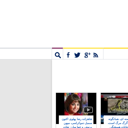
مشترک
جستجو
نه ای، همانگونه
شاهزاده رضا پهلوی اکنون
 گرگ مرگ است،
سمبل دموکراسی، میهن
نایات همیشگی
پرستی و تنها مبارز نجات