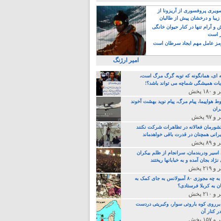
یری پروفسوری از آریزونا از
زیبا و درخشان پیش از طالبان
 آرام تنها در کنار حیوان خانگی
ر است
ز عامل مهم ایجاد سرطان است
امیر ارژنگ
ه ای، همانگونه که توبه گرگ مرگ است،
ات همیشگی شماچه می تواند باشد؟!
ط هواپیما، پیام مرگ، پیام نوید بهشت آخوند
ران
 کشورمان فعالانه در تظاهرات شرکت نکنند
رانی همچنان در قدرت باقی خواهدماند
 اسیر ودربندمان، سرانجام از ظلم بیکران
نژاد بجان آمده و به خبابانها ریختند
خامنه ای، به چه مجوزی ۸۰ آمبولانس به جای کمک به
ن به کربلا فرستادی؟
 برروی کوه باروتی سوار، وکبریتی دردست
ر کنار آن