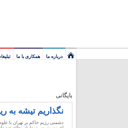
درباره ما
همکاری با ما
تبلیغا
نخستین
برگ
بایگانی
نگذاریم تیشه به ری
دشمنی رژیم حاکم بر تهران با علوم 
ای نیست. سردمداران نظام ضد دانش