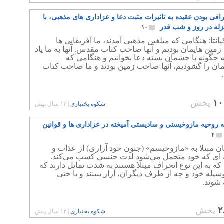
افی بودن عقیده به تاثیرات مثبت دعا و عزاداری های مذهبی، با
زله در روز و شب قدر
۱۰
انتا: هنگامی که مبلغین مذهبی آمدند، ما آفریقایی ها
ین هایمان بودیم و آنها صاحب کتاب مقدس. آنها به ما یاد
ه چگونه با چشمان بسته دعا بخوانیم و هنگامی که
ان را گشودیم، آنها صاحب زمین بودند و ما صاحب کتاب
۱۰
پخش
شکوه بختیاری
|
۱۳ سال پیش
ه روحیه مازوخیستی و سادیستی آمیخته در عزاداری ها و قوانین
۴
ن مبتلا به «مازوخيسم» (جنون خود آزاری) از عذاب و
‌ ای كه خود متحمل مي‌شود لذت جنسی كسب مي‌كند.
كه به اين نوع انحراف مبتلا هستند به شدت تمايل دارند كه
سيله‌ خود و چه از طرف ديگران، آزار ببينند و يا حتي
شوند.
۲
پخش
شکوه بختیاری
|
۱۴ سال پیش