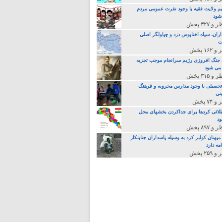
م ولایت فقیه با وجود نفرت عمومی مردم
 شود
اران، سپاه اختاپوس دزد و چپاولگر اصلی
ت
جنگ افروزی رژیم سرانجام موجب تجزیه
می شود
تحصیلی با وجود مدارس مخروبه و فرهنگ
نی
لائی کردها برای جداکردن بخشهای محل
د
یهنان کولبر کرد به وسیله پاسداران جنایتکار
مه دارد