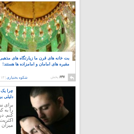
بت خانه های قرن ما زیارتگاه های مذهبی
مقبره های امامان و امامزاده ها هستند!
۶۳۷
پخش
شکوه بختیاری
|
۱۳ سال پیش
چرا یک خ
دلیلی بر
برای نش
را به ک
کنم. د
اکثریت 
میزان د