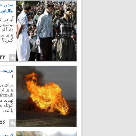
صدور حکم
طالبانیس
آیا در 
نوشیدن 
دادگاه
های بی
گیرد؟
۳۲
بررسی ج
۱
برای بر
تهدید 
کوتاه 
باشد.
۵۶
لازمه ر