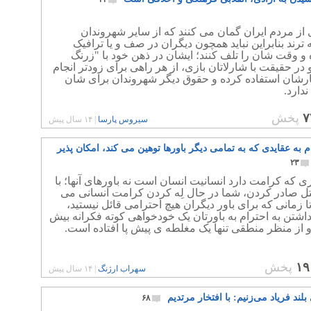
از مردم ایران گمان می کنند که از سایر شهروندان
ترند بنابراین نباید همچون دیگران در صف و یا ترافیک
 و وقت شان را تلف کنند؛ ایشان در ذهن خود با "زرنگ
 در حقیقت با شارلاتان بازی، از هر راهی برای زودتر انجام
ارشان استفاده کرده و حقوق دیگر شهروندان برای شان
ندارد.
۷
پخش
سیروس پارسا
|
۱۴ سال پیش
ام به عقایدی که به تمامی دیگر باورها توهین می کند، امکان پذیر
۲۳
زی که کرامت دارد انسانیت انسان است نه باورهای آنها؛ با
ل صادر کردن، شما در حال لِه کردن کرامت انسانی می
تا زمانی که برای باور دیگران هیچ احترامی قائل نیستید،
داشتن به احترام به باورتان یک خودخواهی کوته فکرانه بیش
از منظر منطقی تنها یک مغلطه ی پیش پا افتاده است.
۱۹
پخش
سهراب ارژنگ
|
۱۴ سال پیش
بلند فریاد می‌زنیم: با افتخار مرتدیم
۶۸