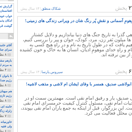
گزارش تصو
۲
پخش
شکاک منطق
|
۱۳ سال پیش
افغانستان 
خواب خوش و
وهومِ آسمانی و نقشِ پُر رنگ شان در ویرانی زندگی های زمینی!
امکان پذی
گوشت قرم
هی گذرا به تاریخ جنگ های دنیا بیاندازیم و دلایل کشتار
ها میلون نَفر زن، مرد، کودک، جوان و پیر را بررسی کنیم،
یم یافت که در طولِ تاریخ به نام و در راهِ هیچ کسی به
آقای خامن
نام و راهِ خدای موهومِ ادیان، انسان ها به خاک و خون کشیده
سزای جنای
از بین نرفته اند.
۸ نظر و ۱۸۰ پخش
بازهم سقو
به مردم ای
۴ نظر و ۹۷ پخش
۶
پخش
سیروس پارسا
|
۱۳ سال پیش
تا بانوان
رژیم ضدای
بولاشی صدیق، همسر با وفای ایشان ام لاشی و مذهب لاشیه!
۸ نظر و ۸۹ پخش
هم میهنان
رژیم تازی 
ی صدیق، یار و رفیق امام نقی است. مهمترین سمت او در
۸ نظر و ۲۱۹ پخش
یات امام نقی، مسئول کنترل کیفیت حرمسرای امام نقی
ت. این بزرگوار، قبل از اینکه به جمع یاران امام نقی بپوندد،
زلزله زدگا
ان محلل فعالیت می کرد.
۷ نظر و ۲۱۰ پخش
خاورمیانه
ولی فقیه د
۶ نظر و ۱۵۷ پخش