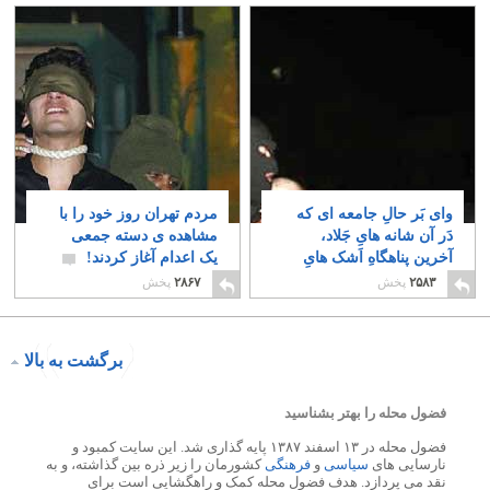
وای بَر حالِ جامعه ای که
مردم تهران روز خود را با
دَر آن شانه هایِ جَلاد،
مشاهده ی دسته جمعی
آخرین پناهگاهِ اَشک هایِ
یک اعدام آغاز کردند!
مَحکوم است
۱۹
۱۸
۲۵۸۳
پخش
۲۸۶۷
پخش
برگشت به بالا
فضول محله را بهتر بشناسید
فضول محله در ۱۳ اسفند ۱۳۸۷ پایه گذاری شد. این سایت کمبود و
نارسایی های
سیاسی
و
فرهنگی
کشورمان را زیر ذره بین گذاشته، و به
نقد می پردازد. هدف فضول محله کمک و راهگشایی است برای