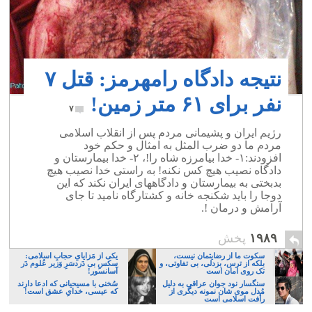
نتیجه دادگاه رامهرمز: قتل ۷
نفر برای ۶۱ متر زمین!
۷
رژیم ایران و پشیمانی مردم پس از انقلاب اسلامی
مردم ما دو ضرب المثل به امثال و حکم خود
افزودند:۱- خدا بیامرزه شاه را!، ۲- خدا بیمارستان و
دادگاه نصیب هیچ کس نکنه! به راستی خدا نصیب هیچ
بدبختی به بیمارستان و دادگاههای ایران نکند که این
دوجا را باید شکنجه خانه و کشتارگاه نامید تا جای
آرامش و درمان !.
۱۹۸۹
پخش
سکوت ما از رضایتمان نیست،
یکی از مَزایایِ حجابِ اسلامی:
بلکه از ترس، بزدلی، بی تفاوتی، و
سکسِ بی دَردسَرِ وَزیر عُلوم دَر
تک روی امان است
آسانسور!
سنگسار نود جوان عراقی به دلیل
سُخنی با مسیحیانی که ادعا دارند
مُدل موی شان نمونه دیگری از
که عیسی، خدایِ عشق است!
رأفت اسلامی است