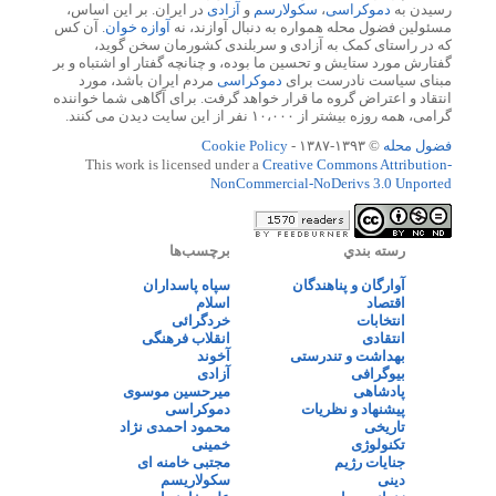
رسیدن به
دموکراسی
،
سکولارسم
و
آزادی
در ایران. بر این اساس،
مسئولین فضول محله همواره به دنبال آوازند، نه
آوازه خوان
. آن کس
که در راستای کمک به آزادی و سربلندی کشورمان سخن گوید،
گفتارش مورد ستایش و تحسین ما بوده، و چنانچه گفتار او اشتباه و بر
مبنای سیاست نادرست برای
دموکراسی
مردم ایران باشد، مورد
انتقاد و اعتراض گروه ما قرار خواهد گرفت. برای آگاهی شما خواننده
گرامی، همه روزه بیشتر از ۱۰،۰۰۰ نفر از این سایت دیدن می کنند.
فضول محله
© ۱۳۹۳-۱۳۸۷ -
Cookie Policy
This work is licensed under a
Creative Commons Attribution-
NonCommercial-NoDerivs 3.0 Unported
رسته بندي
برچسب‌ها
آوارگان و پناهندگان
سپاه پاسداران
اقتصاد
اسلام
انتخابات
خردگرائی
انتقادی
انقلاب فرهنگی
بهداشت و تندرستی
آخوند
بیوگرافی
آزادی
پادشاهی
میرحسین موسوی
پیشنهاد و نظریات
دموکراسی
تاریخی
محمود احمدی نژاد
تکنولوژی
خمینی
جنایات رژیم
مجتبی خامنه ای
دینی
سکولاریسم