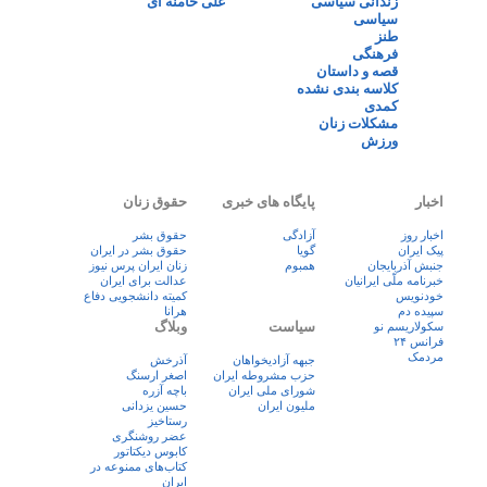
زندانی سیاسی
علی خامنه ای
سیاسی
طنز
فرهنگی
قصه و داستان
کلاسه بندی نشده
کمدی
مشکلات زنان
ورزش
اخبار
پایگاه های خبری
حقوق زنان
اخبار روز
آزادگی
حقوق بشر
پيک ايران
گویا
حقوق بشر در ایران
جنبش آذربایجان
همبوم
زنان ايران پرس نيوز
خبرنامه ملّی ایرانیان
عدالت برای ایران
خودنویس
کمیته دانشجویی دفاع
سپیده دم
هرانا
سیاست
وبلاگ
سکولاریسم نو
فرانس ۲۴
مردمک
جبهه آزادیخواهان
آذرخش
حزب مشروطه ایران
اصغر ارسنگ
شورای ملی ایران
باچه آزره
ملیون ایران
حسین یزدانی
رستاخیز
عضر روشنگری
کابوس دیکتاتور
کتاب‌های ممنوعه در
ایران