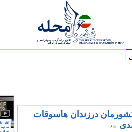
تلاش برای آزادی، دموکراسی و
THE PURSUIT OF FREEDOM,
سکولاریسم در ایران
DEMOCRACY & SECULARISM IN IRAN
ت
 کشورمان درزندان هاسوقات
ندی
آقای خام
۶
که توبه
سزای ج