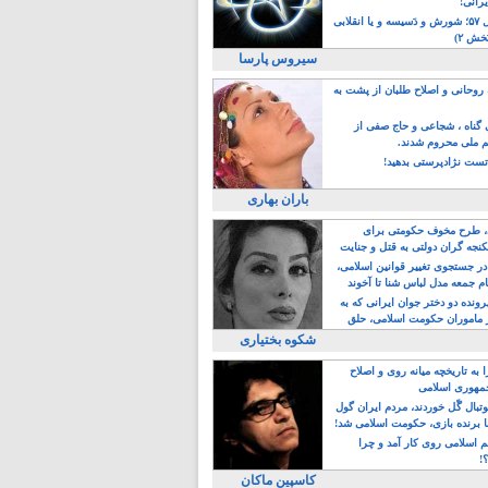
یرانی!
رویداد سال ۵۷؛ شورش و دَسیسه و یا انقلابی
خش ۲)
سیروس پارسا
روحانی و اصلاح طلبان از پشت به
ی گناه ، شجاعی و حاج صفی از
یم ملی محروم شدند.
ست نژادپرستی بدهید!
باران بهاری
طرح مخوف حکومتی برای
جه گران دولتی به قتل و جنایت
در جستجوی تغییر قوانین اسلامی،
ام جمعه مدل لباس شنا تا آخوند
مجنسگرا!
رونده دو دختر جوان ایرانی که به
 ماموران حکومت اسلامی، حلق
شکوه بختیاری
 به تاریخچه میانه روی و اصلاح
مهوری اسلامی
وتبال گًل خوردند، مردم ایران گول
ا برنده بازی، حکومت اسلامی شد!
م اسلامی روی کار آمد و چرا
؟!
کاسپین ماکان