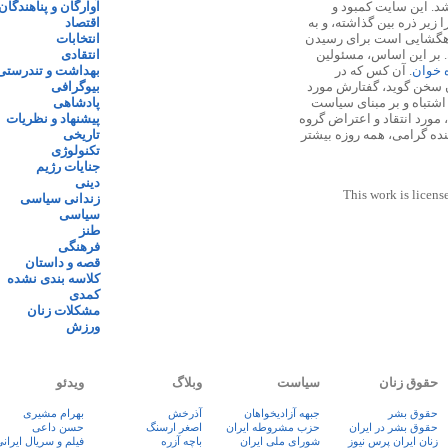
 ۱۳۸۷ پایه گذاری شد. این سایت کمبود و
آوارگان و پناهندگان
زیر ذره بین گذاشته، و به
اقتصاد
اهگشایی است برای رسیدن
انتخابات
. بر این اساس، مسئولین
انتقادی
ه خوان
. آن کس که در
بهداشت و تندرستی
 سخن گوید، گفتارش مورد
بیوگرافی
 اشتباه و بر مبنای سیاست
پادشاهی
مورد انتقاد و اعتراض گروه
پیشنهاد و نظریات
نده گرامی، همه روزه بیشتر
تاریخی
تکنولوژی
جنایات رژیم
دینی
This work is licens
زندانی سیاسی
سیاسی
طنز
فرهنگی
قصه و داستان
کلاسه بندی نشده
کمدی
مشکلات زنان
ورزش
حقوق زنان
سیاست
وبلاگ
ویدئو
حقوق بشر
جبهه آزادیخواهان
آذرخش
بهرام مشیری
حقوق بشر در ایران
حزب مشروطه ایران
اصغر ارسنگ
حسن داعی
زنان ايران پرس نيوز
شورای ملی ایران
باچه آزره
فيلم و سريال ايران