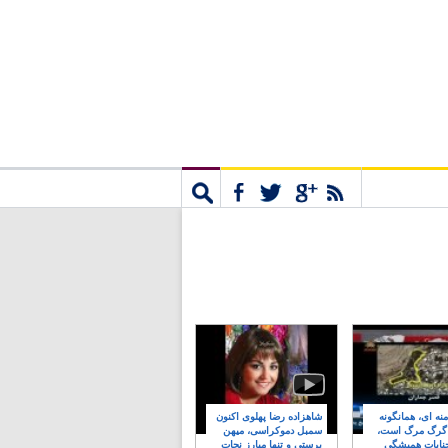
مشترک
جستجو
نه ای، همانگونه
شاهزاده رضا پهلوی اکنون
 گرگ مرگ است،
سمبل دموکراسی، میهن
نایات همیشگی
پرستی و تنها مبارز نجات