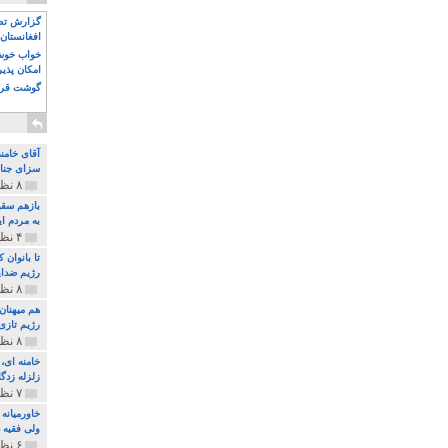
گزارش تصو
افغانستان 
خواب خوش و
امکان پذی
گوشت قرم
آقای خامن
سزای جنای
۸ نظر و ۱۸۰ پخش
بازهم سقو
به مردم ای
۴ نظر و ۹۷ پخش
تا بانوان
رژیم ضدای
۸ نظر و ۸۹ پخش
هم میهنان
رژیم تازی 
۸ نظر و ۲۱۹ پخش
زلزله زدگا
۷ نظر و ۲۱۰ پخش
خاورمیانه
ولی فقیه د
۶ نظر و ۱۵۷ پخش