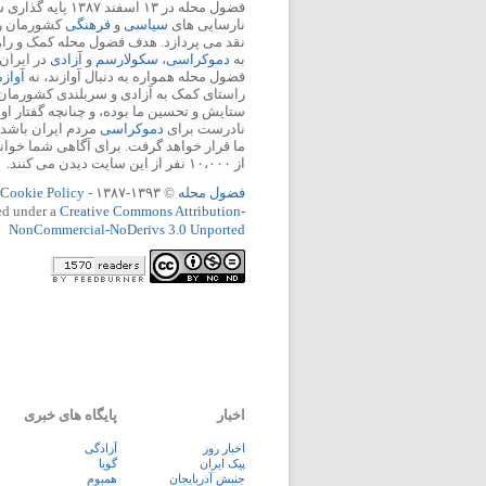
فضول محله در ۱۳ اسفند
نارسایی های
سیاسی
و
فرهنگی
کشورمان را 
نقد می پردازد. هدف فضول محله کمک و ر
به
دموکراسی
،
سکولارسم
و
آزادی
در ایران
فضول محله همواره به دنبال آوازند، نه
آواز
راستای کمک به آزادی و سربلندی کشورمان
ستایش و تحسین ما بوده، و چنانچه گفتار او
نادرست برای
دموکراسی
مردم ایران باشد، 
ما قرار خواهد گرفت. برای آگاهی شما خوان
از ۱۰،۰۰۰ نفر از این سایت دیدن می کنند.
فضول محله
© ۱۳۹۳-۱۳۸۷ -
Cookie Policy
ed under a
Creative Commons Attribution-
NonCommercial-NoDerivs 3.0 Unported
اخبار
پایگاه های خبری
اخبار روز
آزادگی
پيک ايران
گویا
جنبش آذربایجان
همبوم