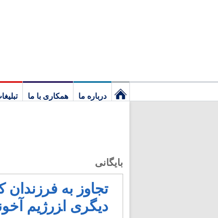
درباره ما
همکاری با ما
تبلیغا
نخستین
برگ
بایگانی
تجاوز به فرزندان
دیگری ا‍زرژیم آخو