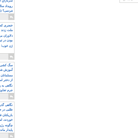
سربازانِ ا
مَردمی؟ (بَ
خنجری که 
ملت زدند
دلاوران ب
بودن در ت
ژن خوب! ت
سگ کشی، 
آموزش شکن
بیشتر
مسلمانان 
از دختر ام
مسلمان ه
نگاهی به پ
جرم تجاوز
آویز شدند!
نگاهی گذرا
طلبی در ج
بازیکنان ف
خوردند، ام
چگونه رژی
پایدار ماند