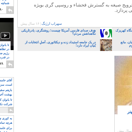
شماچه م
با ترویج صیغه به گسترش فحشاء و روسپی گری بویژه
۸
۸۰
 پردازد.
سهراب ارژنگ
|
۱۶ سال پیش
گاه کهریزک
هدف صدای فارسی آمریکا چیست؛ روشنگری، یادرتاریکی
نگاهداشتن مردم؟
ن، مانع
در یک جامعه استبداد زده و دیکتاتوری، اَصلِ انتخابات از
تا بانوا
وم
بُنیان ایراد دارد!
در تظاه
رژیم ضد
در قدرت
۸
۸۹
آقای خامن
است، سزا
تواند باشد؟
بازهم سقوط
بهشت آخون
تا بانوان 
شرکت نکنن
قدرت باقی
تر
به کوری چش
هرچه تمام
برای خامنه