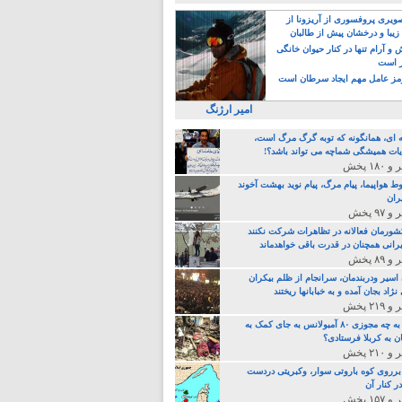
یری پروفسوری از آریزونا از
زیبا و درخشان پیش از طالبان
 آرام تنها در کنار حیوان خانگی
ر است
ز عامل مهم ایجاد سرطان است
امیر ارژنگ
ه ای، همانگونه که توبه گرگ مرگ است،
ات همیشگی شماچه می تواند باشد؟!
ط هواپیما، پیام مرگ، پیام نوید بهشت آخوند
ران
 کشورمان فعالانه در تظاهرات شرکت نکنند
رانی همچنان در قدرت باقی خواهدماند
 اسیر ودربندمان، سرانجام از ظلم بیکران
نژاد بجان آمده و به خبابانها ریختند
خامنه ای، به چه مجوزی ۸۰ آمبولانس به جای کمک به
ن به کربلا فرستادی؟
 برروی کوه باروتی سوار، وکبریتی دردست
ر کنار آن