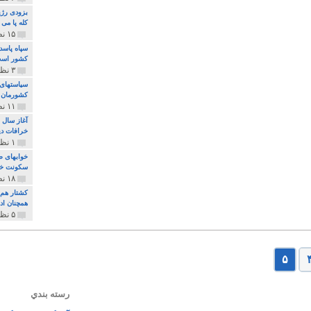
بزودی رژی
کله پا می
۱۵ نظر و ۳۲۷ پخش
سپاه پاسد
کشور اس
۳ نظر و ۱۶۲ پخش
سیاستهای 
کشورمان 
۱۱ نظر و ۳۱۵ پخش
آغاز سال 
خرافات دی
۱ نظر و ۷۴ پخش
خوابهای ط
سکونت خو
۱۸ نظر و ۸۹۷ پخش
کشتار هم م
همچنان ادا
۵ نظر و ۲۵۹ پخش
۵
رسته بندي