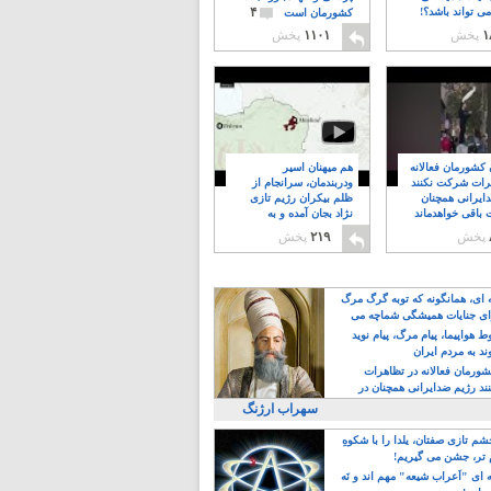
۴
ی تواند باشد؟!
کشورمان است
۱
پخش
۱۱۰۱
پخش
ن کشورمان فعالانه
هم میهنان اسیر
رات شرکت نکنند
ودربندمان، سرانجام از
ایرانی همچنان
ظلم بیکران رژیم تازی
 باقی خواهدماند
نژاد بجان آمده و به
۸
خبابانها ریختند
پخش
۲۱۹
پخش
ه ای، همانگونه که توبه گرگ مرگ
ی جنایات همیشگی شماچه می
!
 هواپیما، پیام مرگ، پیام نوید
د به مردم ایران
کشورمان فعالانه در تظاهرات
د رژیم ضدایرانی همچنان در
 خواهدماند
سهراب ارژنگ
م تازی صفتان، یلدا را با شکوهِ
 تر، جشن می گیریم!
 ای "اَعراب شیعه" مهم اند و نَه