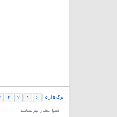
برگ ۵ از ۵
۴
۳
۲
۱
<
فضول محله را بهتر بشناسید