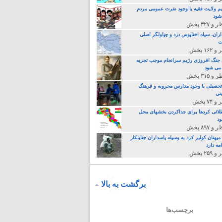
م ولایت فقیه با وجود نفرت عمومی مردم
 شود
اران، سپاه اختاپوس دزد و چپاولگر اصلی
ت
جنگ افروزی رژیم سرانجام موجب تجزیه
می شود
تحصیلی با وجود مدارس مخروبه و فرهنگ
نی
لائی کردها برای جداکردن بخشهای محل
د
یهنان کولبر کرد به وسیله پاسداران جنایتکار
مه دارد
برگشت به بالا
برچسب‌ها