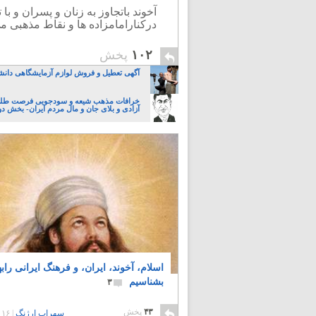
آخوند باتجاوز به زنان و پسران و 
درکنارامامزاده ها و نقاط مذهبی می
۱۰۲
پخش
آگهی تعطیل و فروش لوازم آزمایشگاهی دانش
خرافات مذهب شیعه و سودجویی فرصت طلبا
آزادی و بلای جان و مال مردم ایران- بخش د
اسلام، آخوند، ایران، و فرهنگ ایرانی رابه
بشناسیم
۳
۴۳
پخش
سهراب ارژنگ
|
۱۶ سال پیش