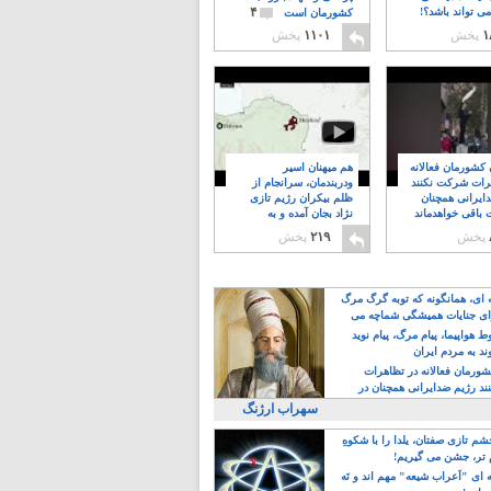
۴
ی تواند باشد؟!
کشورمان است
۱
پخش
۱۱۰۱
پخش
ن کشورمان فعالانه
هم میهنان اسیر
رات شرکت نکنند
ودربندمان، سرانجام از
ایرانی همچنان
ظلم بیکران رژیم تازی
 باقی خواهدماند
نژاد بجان آمده و به
۸
خبابانها ریختند
پخش
۲۱۹
پخش
ه ای، همانگونه که توبه گرگ مرگ
ی جنایات همیشگی شماچه می
!
 هواپیما، پیام مرگ، پیام نوید
د به مردم ایران
کشورمان فعالانه در تظاهرات
د رژیم ضدایرانی همچنان در
 خواهدماند
سهراب ارژنگ
م تازی صفتان، یلدا را با شکوهِ
 تر، جشن می گیریم!
 ای "اَعراب شیعه" مهم اند و نَه