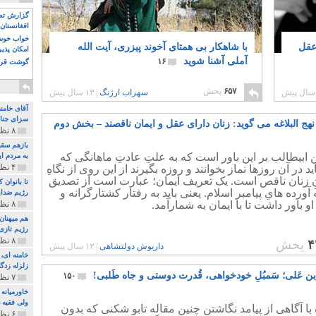
گزارش تصو
افغانستان 
خواب خوش و
 عقل
با شاهکار بی همتای آخوند پیزری، آیت الله
امکان پذی
آملی آشنا شوید
۱۶
گوشت قرم
۶۵۷
پخش
سهراب ارژنگ
|
۱۳ سال پیش
آقای خامن
سزای جنای
هج البلاغه می گوید: زنان دارای عقل و ایمان ناقصند – بخش دوم
۸ نظر و ۱۸۰ پخش
بازهم سقو
 ابیطالب بر این باور است که به علتِ عادتِ ماهانگی که
به مردم ای
۴ نظر و ۹۷ پخش
ید در آن روزها نماز بخوانند و روزه بگیرند از این روی از نگاهِ
نِ زنان ناقص است. یک تعریف ايمان؛ عبارت است از تصديق
تا بانوان
 آورده هاي پيامبر اسلام. یعنی باید به رفتار کشتارگرانه و
رژیم ضدای
او باور داشت تا با ایمان به شمارآمد.
۸ نظر و ۸۹ پخش
هم میهنان
رژیم تازی 
۸ نظر و ۲۱۹ پخش
۴
پخش
داریوش دولتشاهی
|
۱۳ سال پیش
زلزله زدگا
بن عَلی؛ سَمبُلِ خودخواهی، قُدرت دوستی و جاه طَلبی!
۱۵۰
۷ نظر و ۲۱۰ پخش
خاورمیانه
ولی فقیه د
 با آگاهی از پیامد نگاشتن چنین مقاله تابو شکنی که بدون
۶ نظر و ۱۵۷ پخش