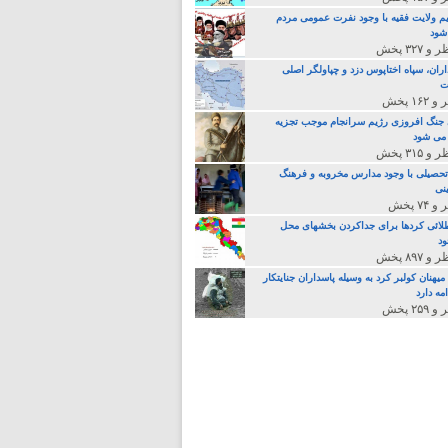
م ولایت فقیه با وجود نفرت عمومی مردم
 شود
اران، سپاه اختاپوس دزد و چپاولگر اصلی
ت
جنگ افروزی رژیم سرانجام موجب تجزیه
می شود
تحصیلی با وجود مدارس مخروبه و فرهنگ
نی
لائی کردها برای جداکردن بخشهای محل
د
یهنان کولبر کرد به وسیله پاسداران جنایتکار
مه دارد