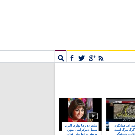
مشترک
جستجو
نه ای، همانگونه
شاهزاده رضا پهلوی اکنون
 گرگ مرگ است،
سمبل دموکراسی، میهن
نایات همیشگی
پرستی و تنها مبارز نجات