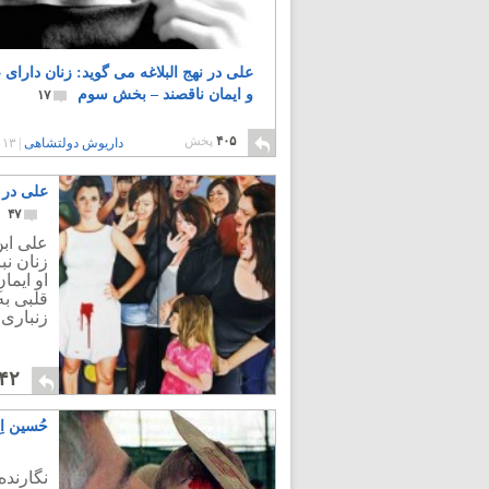
علی در نهج البلاغه می گوید: زنان دارای
و ایمان ناقصند – بخش سوم
۱۷
۴۰۵
پخش
داریوش دولتشاهی
|
۱۳ سال پیش
علی در ن
۴۷
علی ابن
زنان نبا
او ایما
قلبى به
زنباری 
۴۲
حُسین اِ
نگارنده