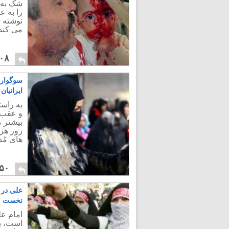
شک به 
را به ع
نوشته و
می کند 
۰۸
سوگواری 
ایرانیا
به راس
و عقب 
بیشتر م
روز هز
های مُ
۵۰
علی در ن
نخست
امام عل
است، به