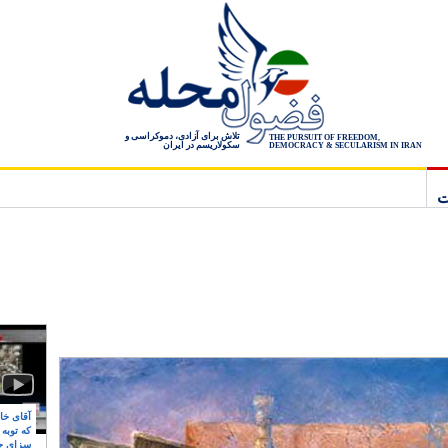
تلاش برای آزادی، دموکراسی و
THE PURSUIT OF FREEDOM,
سکولاریسم در ایران
DEMOCRACY & SECULARISM IN IRAN
ت
آقای خام
که توبه
سزای ج