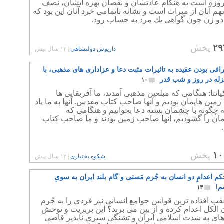
 روزه است به هنگام عادتشان و نقصان بهره ايشان، نصف
م آنان از ميراث است و نشانه ناتمامى خرد آنان اين بود كه
دو زن چون گواهى يك مرد به حساب رود.
۲۹
پخش
داریوش دولتشاهی
|
۱۳ سال پیش
افی بودن عقیده به تاثیرات مثبت دعا و عزاداری های مذهبی، با
زله در روز و شب قدر
۱۰
انتا: هنگامی که مبلغین مذهبی آمدند، ما آفریقایی ها
ین هایمان بودیم و آنها صاحب کتاب مقدس. آنها به ما یاد
ه چگونه با چشمان بسته دعا بخوانیم و هنگامی که
ان را گشودیم، آنها صاحب زمین بودند و ما صاحب کتاب
۱۰
پخش
شکوه بختیاری
|
۱۳ سال پیش
 اعدامِ دو انسان به جُرم مَستی و گام بلند ایران به سویِ
م!
۱۴
عقب افتاده ترین قوانین جوامع انسانی نیز فردی را به جُرم
الکل اعدام کرده و از بین می برند؟ این بربریت و توحش
 های به شدت اسلامی ایران و تشنگی سیری ناپذیر قاضی