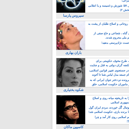
یرانی!
رویداد سال ۵۷؛ شورش و دَسیسه و یا انقلابی
خش ۲)
سیروس پارسا
روحانی و اصلاح طلبان از پشت به
ی گناه ، شجاعی و حاج صفی از
یم ملی محروم شدند.
ست نژادپرستی بدهید!
باران بهاری
طرح مخوف حکومتی برای
جه گران دولتی به قتل و جنایت
در جستجوی تغییر قوانین اسلامی،
ام جمعه مدل لباس شنا تا آخوند
مجنسگرا!
رونده دو دختر جوان ایرانی که به
 ماموران حکومت اسلامی، حلق
شکوه بختیاری
 به تاریخچه میانه روی و اصلاح
مهوری اسلامی
وتبال گًل خوردند، مردم ایران گول
ا برنده بازی، حکومت اسلامی شد!
م اسلامی روی کار آمد و چرا
؟!
کاسپین ماکان