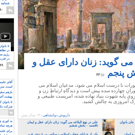
شماچه م
۸
۸۰
تا بانوا
در تظاه
رژیم ضد
 می گوید: زنان دارای عقل و
در قدرت
۸
۸۹
ش پنجم
۴۳
آقای خامن
ستورات نا درست اسلام می شود، مدعیان اسلام می
است، سزا
ورانِ چهارده سده پیش است و دیدگاهِ ارتباطِ زن و
تواند باشد؟
بازهم سقوط
ویِ پایه شهوت بنیاد نهاده شده، امریست طبیعی و
بهشت آخون
 درک امروزی به چالش کشید.
تا بانوان 
شرکت نکنن
قدرت باقی
داریوش دولتشاهی
|
۱۳ سال پیش
به کوری چش
جان بانوان
علی در نهج البلاغه می گوید: زنان دارای عقل و ایمان
ناقصند – بخش ششم
هرچه تمام
برای خامنه
و ایمان
یکی از مَزایایِ حجابِ اسلامی: سکسِ بی دَردسَرِ وَزیر