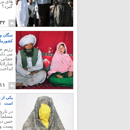
های بی
گیرد؟
۳۲
سگان ول
کشورمان
رژیم ضد
می داند
حجابی ب
شارلاتا
انداخت.
۱۱
یکی از د
است
در تاری
مسلمان
حس دیگ
پست و ن