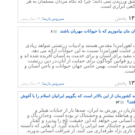
ق ورزیدن نمی دانند؛ چرا که نگاه مردان مسلمان به هر
گاهی ابزاری است.
۱۴
پخش
سیروس پارسا
|
۱۴ سال پیش
ن مان بیاموزیم که با حیوانات مهربان باشند
۸
ت اهورامزدا مقدس هستند و ادبيات زرتشتی شواهد زیادی
 عنايت اهورامزدا نسبت به اين حيوانات ارائه می دهد.
 مفيد برای انسان و برای خدمت به انسان آفريده شده اند و
 رو قوانين گوناگون برای حمايت از آنان،در دین زرتشت
ه شده است. بهمن حامي جهان حيوانات و ناجي انسان و
است.
۱۳
پخش
سیروس پارسا
|
۱۴ سال پیش
ه کشورمان از این بالاتر است که بگوییم ایرانیان اسلام را با آغوش
فتند؟
۵۴
ازیان در یورش به ایران، صدها بار از جنایات هیتلر و
 و هیاطله بیشتر و وحشتناک تر بوده است. وجدان پاک و
نسانی می خواهد که این حقیقت تلخ را بپذیرد و گفتار
عنتی و جنایتکار ضد ایرانی را نادیده گیرد. آن هایی که دانسته
د تازی نژاد طرفداری می کنند، از شرافت انسانی بدورند.