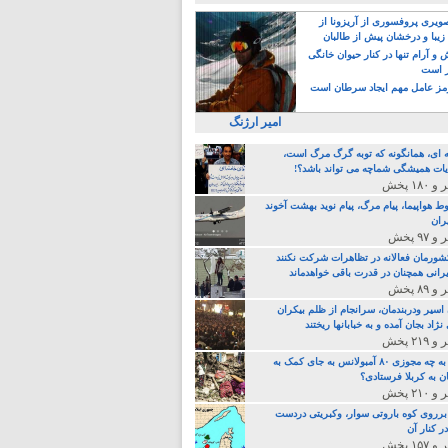
یری پروفسوری از آریزونا از
زیبا و درخشان پیش از طالبان
 آرام تنها در کنار حیوان خانگی
ر است
ز عامل مهم ایجاد سرطان است
امیر ارژنگ
ه ای، همانگونه که توبه گرگ مرگ است،
ات همیشگی شماچه می تواند باشد؟!
ط هواپیما، پیام مرگ، پیام نوید بهشت آخوند
ران
 کشورمان فعالانه در تظاهرات شرکت نکنند
رانی همچنان در قدرت باقی خواهدماند
 اسیر ودربندمان، سرانجام از ظلم بیکران
نژاد بجان آمده و به خبابانها ریختند
خامنه ای، به چه مجوزی ۸۰ آمبولانس به جای کمک به
ن به کربلا فرستادی؟
 برروی کوه باروتی سوار، وکبریتی دردست
ر کنار آن