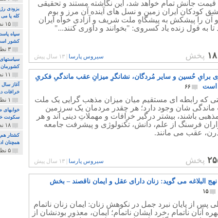
قیمت جانش تمام خواهد شد، این نگاشته مستند و تحقیقی
بزودی رژی
شق کودکان ایران زمین و نسل های آینده آن مرز و بوم
کله پا می
 آن را پیشکش به پیشگاهِ ملت شریف و آزادی خواه ایران
۱۵ نظر و ۳۲۷ پخش
تا به قول زنده یاد کسروی: "بخوانند و داوَری کنند..."
سپاه پاسد
کشور اس
۳ نظر و ۱۶۲ پخش
۱۸
پخش
سیروس پارسا
|
۱۳ سال پیش
سیاستهای 
کشورمان 
۱۱ نظر و ۳۱۵ پخش
برایِ حُسین و سایر مُردگان، نشانگرِ میزانِ عقب ماندگیِ فکریِ
آغاز سال 
ن است
۶۶
خرافات دی
تی که رابطه ای مستقیم میان میزان مذهب گرایی یک ملت
۱ نظر و ۷۴ پخش
ماندگی شان وجود دارد؛ هر چقدر مردمان یک سرزمین
خوابهای ط
ذهبی باشند، بیشتر درگیر خرافات و مهملاتِ دینی اَند و هر
سکونت خو
اران فرسنگ از علم، دانش، تکنولوژی و پیشرفت جامعه
۱۸ نظر و ۸۹۷ پخش
درن، عقب می مانند.
کشتار هم م
همچنان ادا
۵ نظر و ۲۵۹ پخش
۲۵
پخش
سیروس پارسا
|
۱۳ سال پیش
هج البلاغه می گوید: زنان دارای عقل و ایمان ناقصند – بخش
۱۵
ی پس از پايان نبرد جمل در نكوهش زنان: ايمان زنان ناتمام
ره آنان ناتمام ،خرد ايشان ناتمام؛ ايمان، معذور بودنشان از