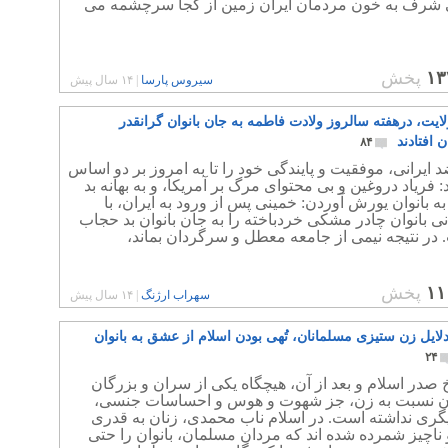
 شرف به خون مردمان ایران زمین از کجا سرچشمه می
۱۳
پخش
سیروس پارسا
|
۱۴ سال پیش
ایت، درهفته سالروز ولادت فاطمه به جان بانوان گرانقدر
 افتادند
۸۴
 ایرانی، موفقیت و پایندگی خود را تا به امروز بر دو اساس
: فریاد دروغین و بی محتوای مرگ بر آمریکا، و به بهانه بد
ه بانوان یورش آوردن: خمینی پس از ورود به ایران، با
نی بانوان چادر مشکی خردباخته را به جان بانوان بد حجاب
 در نتیجه نیمی از جامعه معطل و سرگردان بماند،
۱۱
پخش
سهراب ارژنگ
|
۱۴ سال پیش
لایل زن ستیزی مسلمانان، تُهی بودن اسلام از عشق به بانوان
۲۴
خ صدر اسلام و بعد از آن، هیچگاه یکی از سران و بزرگان
 نسبت به زن، جز شهوت و هوس و احساسات جنسی،
ری نداشته است. در اسلام ناب محمدی، زنان به قدری
اچیز شمرده شده اند که مردان مسلمان، بانوان را حتی