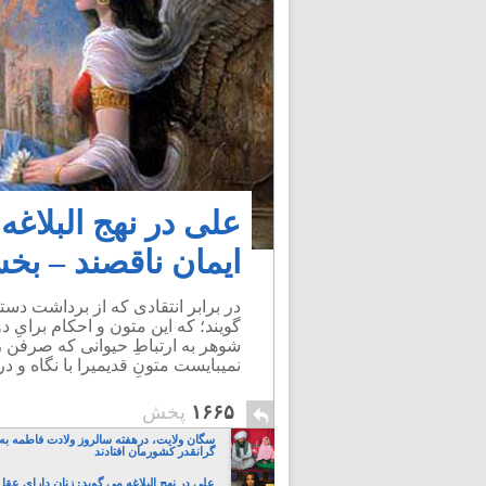
علی در نهج البلاغه
ایمان ناقصند – بخ
در برابر انتقادی که از برداشت د
گویند؛ که این متون و احکام برایِ د
شوهر به ارتباطِ حیوانی که صرفن ر
نمیبایست متونِ قدیمیرا با نگاه و
۱۶۶۵
پخش
سگان ولایت، درهفته سالروز ولادت فاطمه به 
گرانقدر کشورمان افتادند
علی در نهج البلاغه می گوید: زنان دارای عقل 