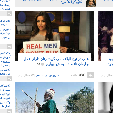
سربازانِ ا
عُلوم دَر آسانسور!
مَردمی؟ (بَ
خنجری که 
ملت زدند
دلاوران ب
بودن در ت
ژن خوب! ت
سگ کشی، 
آموزش شکن
ود
علی در نهج البلاغه می گوید: زنان دارای عقل
بیشتر
مسلمانان 
جود
و ایمان ناقصند – بخش چهارم
۱۵
از دختر ام
مسلمان ه
نگاهی به پ
جرم تجاوز
۱۳۵۳
پخش
داریوش دولتشاهی
|
۱۳ سال پیش
آویز شدند!
نگاهی گذرا
طلبی در ج
بازیکنان ف
خوردند، ام
چگونه رژی
پایدار ماند