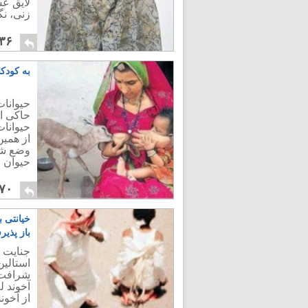
لایق عش
زنی، ن
۳۶
به کودکا
حيوانا
حاکی از
حيوانات
از همين
وضع شد
حيوان 
۷۰
خیانتی ب
باز پذیر
جنایت ت
استالین
شرافت ا
آخوند ل
از آخون