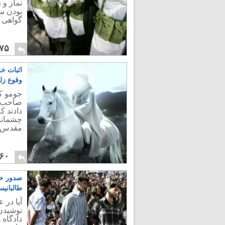
نماز و
بودن سه
گواهى 
۷۵
اثبات خر
وقوع زل
جومو کی
صاحب زم
دادند ک
چشمانم
مقدس.
۶۰
صدور حکم
طالبانیس
آیا در 
نوشیدن 
دادگاه