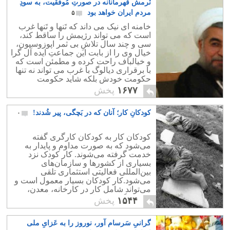
نَرمش قَهرمانانه در صورتِ مُوفقیت، به سودِ
مردم ایران خواهد بود
۵
خامنه ای نیک می داند که تَنها و تَنها غرب
است که می تواند رژیمش را ساقط کند،
سی و چند سال تلاشِ بی ثمر اپوزوسیون،
خیال وی را از بابت این جماعتِ ایده آل گرا
و خیالباف راحت کرده و مطمئن است که
با برقراری دیالوگ با غرب می تواند نه تنها
حکومت خودش بلکه شاید حکومت
فرزندش مجتبی را نیز تضمین نماید!
۱۶۷۷
پخش
کودکانِ کار؛ آنان که در بَچگی، پیر شُدند!
۰
کودکان کار به کودکان کارگری گفته
می‌شود که به صورت مداوم و پایدار به
خدمت گرفته می‌شوند. کار کودک نزد
بسیاری از کشورها و سازمان‌های
بین‌المللی فعالیتی استثماری تلقی
می‌شود.کار کودکان بسیار معمول است و
می‌تواند شامل کار در کارخانه، معدن،
روسپی‌گری، کشاورزی یا کارهای
۱۵۴۴
پخش
نامتعارف باشد.
گرانیِ سَرسام آور، نوروز را به عَزایِ ملی