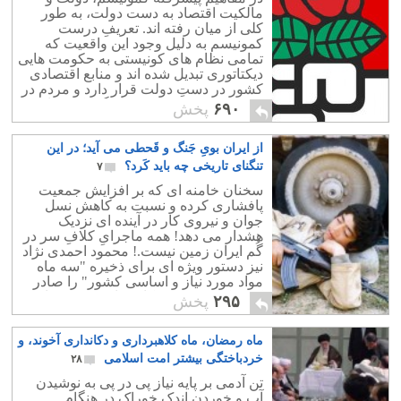
مالکیت اقتصاد به دست دولت، به طور
کلی از میان رفته اند. تعریفِ درست
کمونیسم به دلیل وجود این واقعیت که
تمامی نظام های کونیستی به حکومت هایی
دیکتاتوری تبدیل شده اند و منابع اقتصادی
کشور در دستِ دولت قرار دارد و مردم در
فقر به سر می برند، بسیار گیج کننده است.
۶۹۰
پخش
از ایران بویِ جَنگ و قَحطی می آید؛ در این
تنگنای تاریخی چه باید کَرد؟
۷
سخنان خامنه ای که بر افزایش جمعیت
پافشاری کرده و نسبت به کاهش نسل
جوان و نیروی کار در آینده ای نزدیک
هشدار می دهد! همه ماجرایِ کلافِ سر در
گُم ایران زمین نیست.! محمود احمدی نژاد
نیز دستور ویژه ای برای ذخیره "سه ماه
مواد مورد نیاز و اساسی کشور" را صادر
کرده که در دستور کارِ وزارت نیرو قرار
۲۹۵
پخش
گرفته است.
ماه رمضان، ماه کلاهبرداری و دکانداری آخوند، و
خردباختگی بیشتر امت اسلامی
۲۸
تن آدمی بر پایه نیاز پی در پی به نوشیدن
آب و خوردن اندک خوراک در هنگام