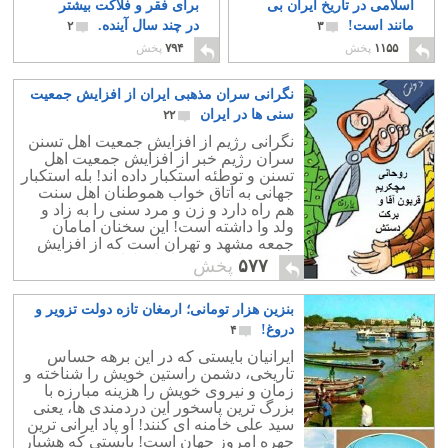
اسلامی در تاریخ ایران بی
برای فقر و فلاکت بیشتر
مانند است!
در چند سال آینده.
۲
۳
۱۱۵۵
پخش
۷۹۴
پخش
نگرانی سران مذهبی ایران از افزایش جمعیت
سنی ها در ایران
۲۲
نگرانی رژیم از افزایش جمعیت اهل تسنن
سران رژیم خبر از افزایش جمعیت اهل
تسنن و توطئه استکبار داده اند! بله استکبار
جهانی به اتاق خواب هموطنان اهل سنت
هم راه دارد و زن و مرد سنی را به زاد و
ولد وا داشته است! این سخنان امامان
جمعه مشهد و تهران است که از افزایش
جمعیت اهل تسنن ابراز ناراحتی کرده اند!
۵۷۷
پخش
بنزین هزار تومانی؛ ارمغان تازه دولت تزویر و
دروغ!
۴
ایرانیان بایستی که در این برهه حساس
تاریخی، دشمن راستین خویش را شناخته و
زمان و نیروی خویش را هزینه مبارزه با
بزرگ ترین پاسخور این دردمندی ها، یعنی
سید علی خامنه ای کنند! او پاد ایرانی ترین
چهره امروز جهان است! بایستی که هشیار