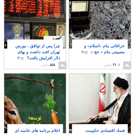
خرافاتی بنام «اسلام» و
چرا پس از توافق ، بورس
مصیبتی بنام « حج »
تهران افت داشت و بهای
۹
دلار افزایش یافت؟
۳
۳۱۰۱
پخش
۵۵۸
پخش
فساد اقتصادی حکومت
اعلام برنامه های خامنه ای