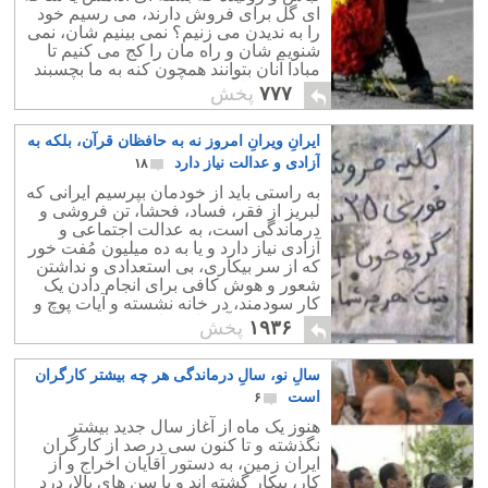
ای گل برای فروش دارند، می رسیم خود
را به ندیدن می زنیم؟ نمی بینیم شان، نمی
شنویم شان و راه مان را کج می کنیم تا
مبادا آنان بتوانند همچون کنه به ما بچسبند
و ذهن ما را آزار دهند.
۷۷۷
پخش
ایرانِ ویرانِ امروز نه به حافظان قرآن، بلکه به
آزادی و عدالت نیاز دارد
۱۸
به راستی باید از خودمان بپرسیم ایرانی که
لبریز از فقر، فساد، فحشا، تن فروشی و
درماندگی است، به عدالت اجتماعی و
آزادی نیاز دارد و یا به ده میلیون مُفت خور
که از سر بیکاری، بی استعدادی و نداشتن
شعور و هوش کافی برای انجام دادن یک
کار سودمند، در خانه نشسته و آیات پوچ و
بی معنای قرآن را حفظ کرده اند؟
۱۹۳۶
پخش
سالِ نو، سالِ درماندگی هر چه بیشتر کارگران
است
۶
هنوز یک ماه از آغاز سال جدید بیشتر
نگذشته و تا کنون سی درصد از کارگران
ایران زمین، به دستور آقایان اخراج و از
کار، بیکار گشته اند و با سن های بالا، درد