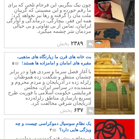
چون نیک بنگریم، این فرجامِ تلخی که برای
ما رقم خورده و این مصیبتی که گریبانِ
ملت مان را گرفته و رها نیز نخواهد کرد؛
همه این فقر، بیچارگی، درماندگی و آوارگی
ایرانیان، تمامن از بی تفاوتی و بی خیالی
مردمان سَر چشمه میگیرد.
۲۳۸۹
پخش
بت خانه های قرن ما زیارتگاه های مذهبی،
مقبره های امامان و امامزاده ها هستند!
۵
با آغاز فصل سرما و سردی هوا و در برابر
چشمان منتظر و شگفت زده هموطنان
زلزله زده در آذربایجان و مردم محروم و
ستمدیده در سراسر ایران، مجلس
فرمایشی حکومت اسلامی با فوريت طرح
تسريع بازسازي مناطق زلزله‌زده
آذربايجان شرقي مخالفت کرد.
۶۳۷
پخش
یک نظامِ سوسیال دموکراسی چیست و چه
ویژگی هایی دارد؟
۳
در مفاهیم پیشرفته کمونیسم، دولت و