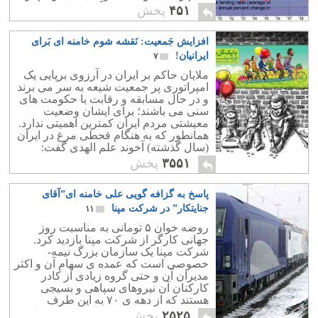
نمی زنند.باشد که بر سنگ قبرمان تاریخ
۴۵۱
پخش
نزنند.
افزایش جَمعیت: نَقشه شوم خامنه ای بَرای
ایرانیان!
۷
ملایان حاکم بر ایران در آرزوی برپایی یک
امپراتوری پر جمعیت شیعه به سر می برند
و در حال مسابقه و رقابت با حکومت های
سنی می باشند؛ برای ایشان وضعیت
معیشتی مردم ایران کمترین اهمیتی ندارد.
همانطور که به هنگام قحطی مرغ در ایران
(سال گذشته) آخوند علم الهدی گفت:
مردم به جای مرغ اشکنه بخورند!!
۳۵۵۱
پخش
پاسخ به گزافه گویی علی خامنه ای”آقای
جنایتکار” در شرکت مپنا
۱۱
روضه خوان ۵ تومانی به مناسبت روز
جهانی کارگر از شرکت مپنا بازدید کرد.
شرکت مپنا یک سازمان بزرگ نیمه-
خصوصی است که عمده ی سهام آن و اکثر
مدیران آن و حتی گروه زیادی از کادر
کارکنان آن نیروهای سپاهی و بسیجی
هستند که از دهه ی ۷۰ به این طرف
وظایف پروژه های برق و قدرت در وزارت
۲۵۲۵
پخش