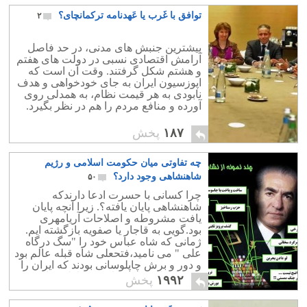
توافق با غَرب یا عَهدنامه ترکمانچای؟
۲
بیشترین جنبش های مدنی، در حد فاصل
آرامش اقتصادی نسبی در دولت های هفتم
و هشتم شکل گرفتند. وقت آن است که
اپوزسیون ایران به جای خودخواهی و هدف
نابودی به هر قیمت نظام، به همدلی روی
آورده و منافع مردم را هم در نظر بگیرد.
۱۸۷
پخش
چه تفاوتی میان حکومت اسلامی و رژیم
شاهنشاهی وجود دارد؟
۵۰
چرا کسانی با حسرت ادعا دارندکه
شاهنشاهی پایان یافته؟. زیرا آنچه پایان
یافت مشروطه و اصلاحات آریامهری
بود.گویی به قاجار یا صفویه بازگشته ایم.
ژمانی که شاه عباس خود را "سگ درگاه
علی " می نامید،فتحعلی شاه قبله عالم بود
و دور و برش چاپلوسانی بودند که ایران را
مرکز جهان و شاه را قدرت اول دنیا می
۱۹۹۲
پخش
نامیدند.