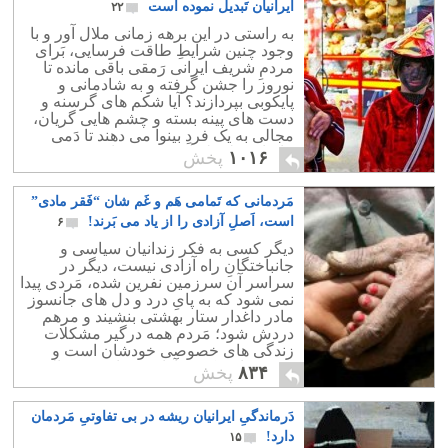
ایرانیان تَبدیل نموده است
۲۲
به راستی در این برهه زمانی ملال آور و با
وجود چنین شرایطِ طاقت فرسایی، بَرای
مردمِ شریف ایرانی رَمقی باقی مانده تا
نوروز را جشن گرفته و به شادمانی و
پایکوبی بپردازند؟ آیا شکم های گرسنه و
دست های پینه بسته و چشم هایی گریان،
مجالی به یک فردِ بینوا می دهند تا دَمی
بیاساید و لحظه ای مسرور باشد؟
۱۰۱۶
پخش
مَردمانی که تَمامی هَم و غَم شان “فَقر مادی”
است، اَصلِ آزادی را از یاد می بَرند!
۶
دیگر کسی به فکر زندانیان سیاسی و
جانباختگانِ راه آزادی نیست، دیگر در
سراسر آن سرزمین نفرین شده، مَردی پیدا
نمی شود که به پایِ درد و دل های جانسوز
مادر داغدار ستار بهشتی بنشیند و مرهم
دردش شود؛ مَردم همه درگیر مشکلات
زندگی های خصوصی خودشان است و
وَقتی ندارند که به آزادی خواهی و عدالت
۸۳۴
پخش
جویی بیاندیشند.
دَرماندگیِ ایرانیان ریشه در بی تفاوتیِ مَردمان
دارد!
۱۵