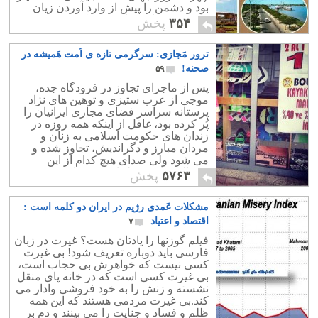
بود و دشمن را پیش از وارد آوردن زیان
های بیشتر، از میدان به در کرد!
۳۵۴
پخش
ترور مَجازی: سرگرمی تازه ی اُمت هَمیشه در
صحنه!
۵۹
پس از ماجرای تجاوز در فرودگاه جده،
موجی از عرب ستیزی و توهین های نژاد
پرستانه سراسر فضای مجازی ایرانیان را
پُر کرده بود، غافل از اینکه همه روزه در
زندان های حکومت اسلامی به زنان و
مردان مبارز و دگراندیش، تجاوز شده و
می شود ولی صدای هیچ کدام از این
"شوالیه های زیر لحاف" در نیامده و نمی
۵۷۶۳
پخش
آید!
مشکلات عَمدی رژیم در ایران دو کلمه است :
اقتصاد و اعتیاد
۷
فیلم گوزنها را یادتان هست؟ غیرت در زبان
فارسی باید دوباره تعریف شود! بی غیرت
کسی نیست که خواهرش بی حجاب است،
بی غیرت کسی است که در خانه پای منقل
نشسته و زنش را به خود فروشی وادار می
کند.بی غیرت مردمی هستند که این همه
ظلم و فساد و جنایت را می بینند و دم بر