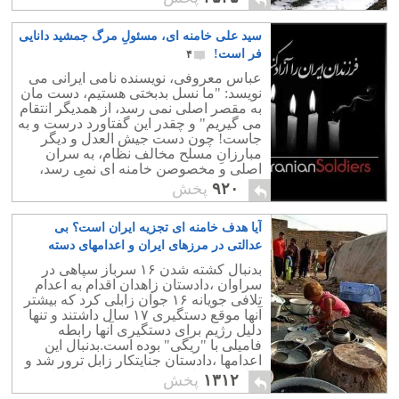
نیرو را به عهده گرفت....
سید علی خامنه ای، مسئولِ مرگ جمشید دانایی
فر است!
۴
عباس معروفی، نویسنده نامی ایرانی می
نویسد: "ما نسل بدبختی هستیم، دست مان
به مقصر اصلی نمی رسد، از همدیگر انتقام
می گیریم" و چقدر این گفتاورد درست و به
جاست! چون دست جیش العدل و دیگر
مبارزانِ مسلح مخالف نظام، به سران
اصلی و مخصوصن خامنه ای نمی رسد،
انتقام شان را از جمشید ها می گیرند!
۹۲۰
پخش
آیا هدف خامنه ای تجزیه ایران است؟ بی
عدالتی در مرزهای ایران و اعدامهای دسته
جمعی
۱۶
بدنبال کشته شدن ۱۶ سرباز سپاهی در
سراوان ،دادستان زاهدان اقدام به اعدام
تلافی جویانه ۱۶ جوان زابلی کرد که بیشتر
آنها موقع دستگیری ۱۷ سال داشتند و تنها
دلیل رژیم برای دستگیری آنها رابطه
فامیلی با "ریگی" بوده است.بدنبال این
اعدامها ،دادستان جنایتکار زابل ترور شد و
ظاهرا این داستان برادرکشی ادامه دارد.
۱۳۱۲
پخش