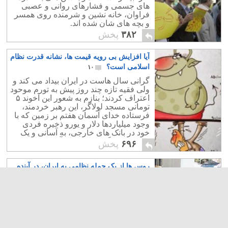
های جسمی و فشارهای روانی و عصبی
فراوان، خانه نشین و شرمنده روی همسر
و بچه های شان شده اند.
۳۸۲
پخش
آیا افزایش بی رویه قیمت ها، نشانه قدرت نظام
اسلامی است؟
۱۰
گرانی سال هاست در ایران بیداد می کند و
ولی فقیه تازه چند روز پیش به تورم موحود
اعتراف کردند؛ بنازم به شعور این آخوند ۵
تومانی مسجد لولاگر، این رهبر خردمند،
فرستاده خدای آسمان هفتم بر زمین که با
وجود میلیاردها دلار و یورو ذخیره فردی
خود در بانک های خارجی، به آسانی و یک
شبه متوجه گرانی سرسام آور شدند.
۶۹۶
پخش
روس ها از یک حمله نظامی به ایران، در آینده
نزدیک خبر می دهند
۱
خبر نزدیک بودن یک حمله نظامی به ایران،
از سوی یک مقام بلند پایه روسیه مانند
سرژی لاوارف وزیر برون مرزی آن کشور،
قابل تأمل و اندیشیدن است. ی تردید،
روسها چنین خبری را تا به صحت آن