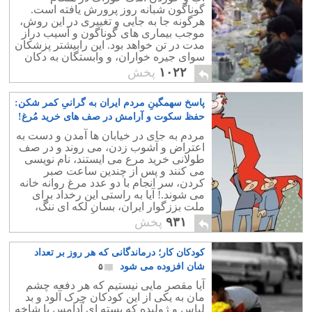
گوناگون شبانه روز پرورش یافته است.
هرگونه جا به جایی و تغییری در این روش،
موجب بیماری های گوناگون و آسیب دراز
مدت در تن خواهد بود. این رابیشتر پزشکان
سوای جیره خواران، و وابستگان به دکان
داران دینی بدان سفارش و توصیه می کنند.
۱۰۲۲
پخش
پاسخ سهمگینِ مردم ایران به گرانیِ کمر شکن:
حفظ سکوت و آرامش در صف های خرید مُرغ!
۱۵
مردم به جای در خیابان ها آمدن و دست به
اعتراض و آشوب زدن، می روند و در صف
طولانی خرید مرع می ایستند، نام نویسی
می کنند و پس از چندین ساعت صبر
کردن، سر انجام با دو عدد مرغ روانه خانه
می شوند.! آیا به راستی این رخداد برای
ملت بززگوار ایران، بسان لکه ای ننگ،
مایه خجالت و سر افنکندگی نیست؟
۹۳۱
پخش
کودکان کار؛ درماندگانی که هر روز بر تعداد
شان افزوده می شود
۵
آیا مقصر مایی نیستیم که هر دفعه چشم
مان به یکی از این کودکان چرک آلود و بد
لباس و ژولیده که بسته ای آدامس یا شاخه