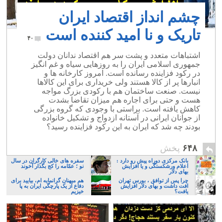
چشم انداز اقتصاد ایران
تاریک و نا امید کننده است
۴۰
اشتباهات متعدد و پشت سر هم اقتصاد ندانان دولت
جمهوری اسلامی ایران را به روزهایی سیاه و غم انگیز
در رکود فزاینده رسانده است. امروز کارخانه ها و
انبارها پر از کالا هستند ولی خریداری برای این کالاها
نیست. صنعت ساختمان هم با رکودی بزرگ مواجه
هست و حتی برای اجاره هم میزان تقاضا بشدت
کاهش یافته است. براستی با وجودی که گروه بزرگی
از جوانان ایرانی در آستانه ازدواج و تشکیل خانواده
بودند چه شد که ایران به این رکود فزاینده رسید؟
۶۴۸
پخش
بانک مرکزی دوراه پیش رو دارد :
سفره های خالی کارگران در سال
اعلام ورشکستگی و یا افزایش
نو ؛ عمّامه را کج بگذار آخوند
بهای دلار
چرا پس از توافق ، بورس تهران
هم میهنان گرانمایه ام، بیایید برای
افت داشت و بهای دلار افزایش
دفاع از یک پارچگی ایران به پا
یافت؟
خیزیم