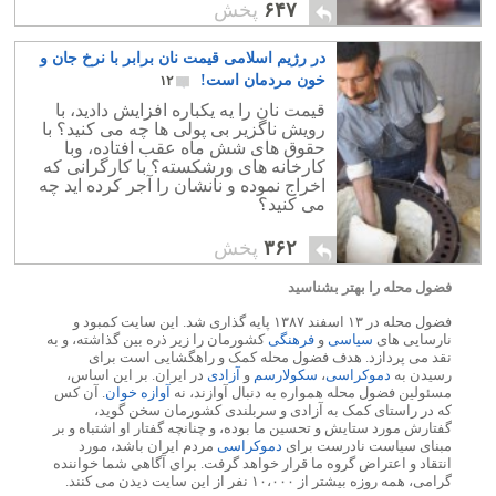
نمرده است؟. آیا جامعه ما به کدام سوی
۶۴۷
پخش
در حرکت و پیشروی است؟!.
در رژیم اسلامی قیمت نان برابر با نرخ جان و
خون مردمان است!
۱۲
قیمت نان را یه یکباره افزایش دادید، با
رویش ناگزیر بی پولی ها چه می کنید؟ با
حقوق های شش ماه عقب افتاده، وبا
کارخانه های ورشکسته؟ با کارگرانی که
اخراج نموده و نانشان را آجر کرده اید چه
می کنید؟
۳۶۲
پخش
فضول محله را بهتر بشناسید
فضول محله در ۱۳ اسفند ۱۳۸۷ پایه گذاری شد. این سایت کمبود و
نارسایی های
سیاسی
و
فرهنگی
کشورمان را زیر ذره بین گذاشته، و به
نقد می پردازد. هدف فضول محله کمک و راهگشایی است برای
رسیدن به
دموکراسی
،
سکولارسم
و
آزادی
در ایران. بر این اساس،
مسئولین فضول محله همواره به دنبال آوازند، نه
آوازه خوان
. آن کس
که در راستای کمک به آزادی و سربلندی کشورمان سخن گوید،
گفتارش مورد ستایش و تحسین ما بوده، و چنانچه گفتار او اشتباه و بر
مبنای سیاست نادرست برای
دموکراسی
مردم ایران باشد، مورد
انتقاد و اعتراض گروه ما قرار خواهد گرفت. برای آگاهی شما خواننده
گرامی، همه روزه بیشتر از ۱۰،۰۰۰ نفر از این سایت دیدن می کنند.