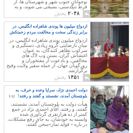
نوجوانان جنوب شهر و شهرستان ها، از
فرط تنگدستی، بسیجی می شوند، و به
اذیت و آزار برادران و خواهران خود می
۲۰۴۸
پخش
پردازند.
ازدواج میلیون ها پوندی شاهزاده انگلیس، در
برابر زندگی سخت و مخالفت مردم زحمتکش
۷
ازدواج میلیون پوندی شاهزاده انگلیس، در
میان نارضایتی گروه زیادی، دستگیری و
سرکوب تظاهر کنندگان، به عنوان
اغتشاش گران، بستن وب لاگ های
مخالفین، و بادعوت از مفتخوران و
زورگویان جهان، از جمله سفیر ولایت وقیح
برگزارشد.
۱۴۵۱
پخش
دولت احمدی نژاد، سراپا وعده و حرف، به
بلوچستان آمدند، نشستند و گفتند و رفتند!
۱
هیأت دولت به بلوچستان آمدند، نشستند،
گفتند، و رفتند. آقای احمدی نژاد در جمع
کمتر از ده هزارنفری گردآوری شده
وابسته به خودشان، به جای رفع مشکلات،
در باره « فواید نماز»سخن گفتند،