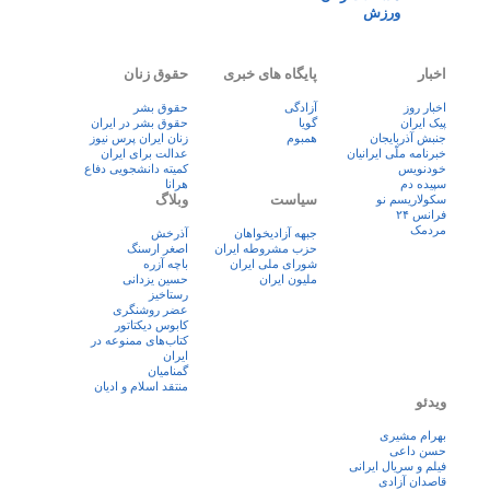
ورزش
اخبار
پایگاه های خبری
حقوق زنان
اخبار روز
آزادگی
حقوق بشر
پيک ايران
گویا
حقوق بشر در ایران
جنبش آذربایجان
همبوم
زنان ايران پرس نيوز
خبرنامه ملّی ایرانیان
عدالت برای ایران
خودنویس
کمیته دانشجویی دفاع
سپیده دم
هرانا
سیاست
وبلاگ
سکولاریسم نو
فرانس ۲۴
مردمک
جبهه آزادیخواهان
آذرخش
حزب مشروطه ایران
اصغر ارسنگ
شورای ملی ایران
باچه آزره
ملیون ایران
حسین یزدانی
رستاخیز
عضر روشنگری
کابوس دیکتاتور
کتاب‌های ممنوعه در
ایران
گمنامیان
منتقد اسلام و ادیان
ویدئو
بهرام مشیری
حسن داعی
فيلم و سريال ايرانی
قاصدان آزادی