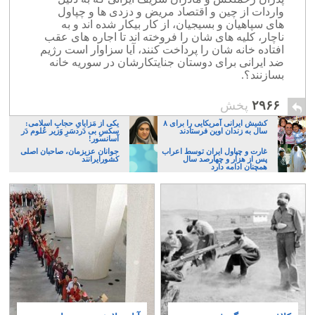
واردات از چین و اقتصاد مریض و دزدی ها و چپاول
های سپاهیان و بسیجیان، از کار بیکار شده اند و به
ناچار، کلیه های شان را فروخته اند تا اجاره های عقب
افتاده خانه شان را پرداخت کنند، آیا سزاوار است رژیم
ضد ایرانی برای دوستان جنایتکارشان در سوریه خانه
بسازنند؟.
۲۹۶۶
پخش
کشیش ایرانی آمریکایی را برای ۸
یکی از مَزایایِ حجابِ اسلامی:
سال به زندان اوین فرستادند
سکسِ بی دَردسَرِ وَزیر عُلوم دَر
آسانسور!
غارت و چپاول ایران توسط اعراب
جوانان عزیزمان، صاحبان اصلی
پس از هزار و چهارصد سال
کشورایرانند
همچنان ادامه دارد