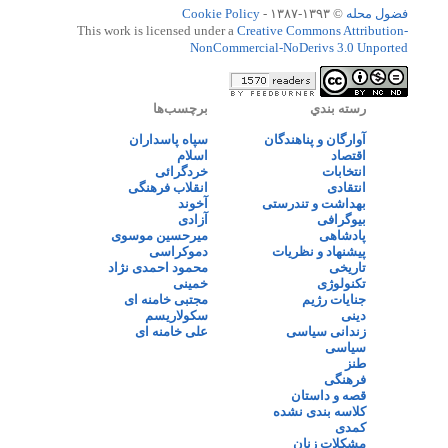
فضول محله
© ۱۳۹۳-۱۳۸۷ -
Cookie Policy
This work is licensed under a
Creative Commons Attribution-
NonCommercial-NoDerivs 3.0 Unported
رسته بندي
برچسب‌ها
آوارگان و پناهندگان
سپاه پاسداران
اقتصاد
اسلام
انتخابات
خردگرائی
انتقادی
انقلاب فرهنگی
بهداشت و تندرستی
آخوند
بیوگرافی
آزادی
پادشاهی
میرحسین موسوی
پیشنهاد و نظریات
دموکراسی
تاریخی
محمود احمدی نژاد
تکنولوژی
خمینی
جنایات رژیم
مجتبی خامنه ای
دینی
سکولاریسم
زندانی سیاسی
علی خامنه ای
سیاسی
طنز
فرهنگی
قصه و داستان
کلاسه بندی نشده
کمدی
مشکلات زنان