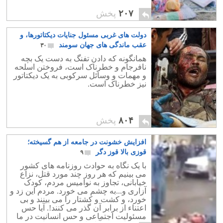
۲۰۷
پخش
دولت های غربی مسئول جنایات دیکتاتورها، و
عقب ماندگی های جهان سومند
۳۰
همانگونه که دادن تفنگ به دست یک بچه
نافرجام و خطرناک است، فروختن اسلحه
و مهمات و وسائل سرکوبی به یک دیکتاتور
نیز خطرناک است.
۸۰۴
پخش
افزایش خشونت در جامعه از هم گسیخته؛
قوزی بالا قوز دگر
۹
با یک نگاه به حوادث روزنامه های کشور
می بینیم که هر روز چند مورد قتل، نزاع
خیابانی، تجاوز به نوامیس مردم، کودک
آزاری و...به چشم می خورد. مردم این زد و
خورد، و کشت و کشتار را می بینند و بی
اعتناء از برابر آن گذر می کنند!. آیا حس
مسئولیت اجتماعی و حس انسانیت در ما