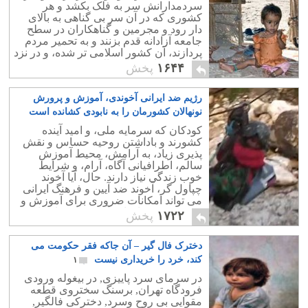
سردمدارانش سر به فلک بکشد و هر
کشوری که در آن سر بی گناهی به بالای
دار رود و مجرمین و گناهکاران در سطح
جامعه آزادانه قدم بزنند و به تحمیر مردم
پردازند، آن کشور اسلامی تر شده، و در نزد
الله مدینه از منزلت بالاتری برخوردار
۱۶۴۴
پخش
خواهد بود.
رژیم ضد ایرانی آخوندی، آموزش و پرورش
نونهالان کشورمان را به نابودی کشانده است
۱۰
کودکان که سرمایه ملی، و امید آینده
کشورند و باداشتن روحیه حساس و نقش
پذیری زیاد، به آرامش، محیط آموزش
سالم، اطرافیانی آگاه، آرام، و شرایط
خوب زندگی نیاز دارند. حال، آیا آخوند
چپاول گر، آخوند ضد آیین و فرهنگ ایرانی
می تواند امکانات ضروری برای آموزش و
پرورش فرزندان این آب و خاک را فراهم
۱۷۲۲
پخش
کند؟.
دخترک فال گیر – آن جاکه فقر حکومت می
کند، خرد را خریداری نیست
۱
در سرمای سرد پاییزی, در بیغوله ورودی
فرودگاه تهران, برسنگ سختروی قطعه
مقوایی بی روح وسرد, دخترکی فالگیر,