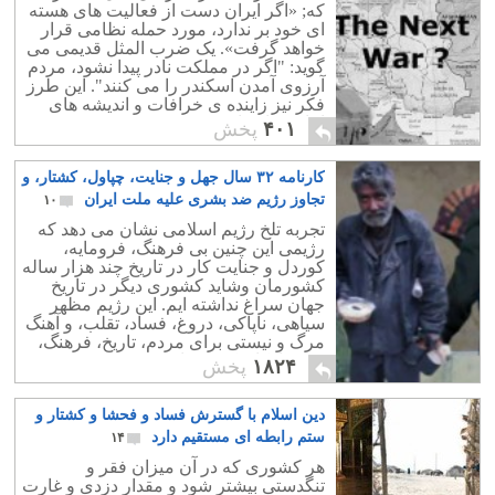
که; «اگر ایران دست از فعالیت های هسته
ای خود بر ندارد، مورد حمله نظامی قرار
خواهد گرفت». یک ضرب المثل قدیمی می
گوید: "اگر در مملکت نادر پیدا نشود، مردم
آرزوی آمدن اسکندر را می کنند". این طرز
فکر نیز زاینده ی خرافات و اندیشه های
امام زمانی است.
۴۰۱
پخش
کارنامه ۳۲ سال جهل و جنایت، چپاول، کشتار، و
تجاوز رژیم ضد بشری علیه ملت ایران
۱۰
تجربه تلخ رژیم اسلامی نشان می دهد که
رژیمی این چنین بی فرهنگ، فرومایه،
کوردل و جنایت کار در تاریخ چند هزار ساله
کشورمان وشاید کشوری دیگر در تاریخ
جهان سراغ نداشته ایم. این رژیم مظهر
سیاهی، ناپاکی، دروغ، فساد، تقلب، و آهنگ
مرگ و نیستی برای مردم، تاریخ، فرهنگ،
وهمه ارکان کشورمان بوده و هست.
۱۸۲۴
پخش
دین اسلام با گسترش فساد و فحشا و کشتار و
ستم رابطه ای مستقیم دارد
۱۴
هر کشوری که در آن میزان فقر و
تنگدستی بیشتر شود و مقدار دزدی و غارت