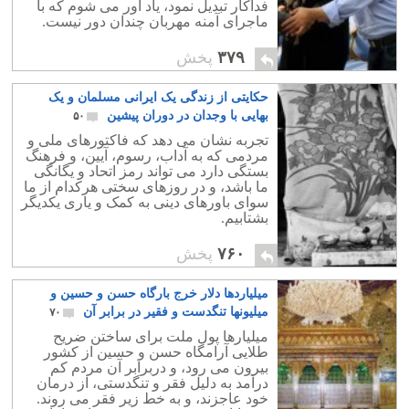
فداکار تبدیل نمود، یاد آور می شوم که با
ماجرای آمنه مهربان چندان دور نیست.
۳۷۹
پخش
حکایتی از زندگی یک ایرانی مسلمان و یک
بهایی با وجدان در دوران پیشین
۵۰
تجربه نشان می دهد که فاکتورهای ملی و
مردمی که به آداب، رسوم، آیین، و فرهنگ
بستگی دارد می تواند رمز اتحاد و یگانگی
ما باشد، و در روزهای سختی هرکدام از ما
سوای باورهای دینی به کمک و یاری یکدیگر
بشتابیم.
۷۶۰
پخش
میلیاردها دلار خرج بارگاه حسن و حسین و
میلیونها تنگدست و فقیر در برابر آن
۷۰
میلیارها پول ملت برای ساختن ضریح
طلایی آرامگاه حسن و حسین از کشور
بیرون می رود، و دربرابر آن مردم کم
درآمد به دلیل فقر و تنگدستی، از درمان
خود عاجزند، و به خط زیر فقر می روند.