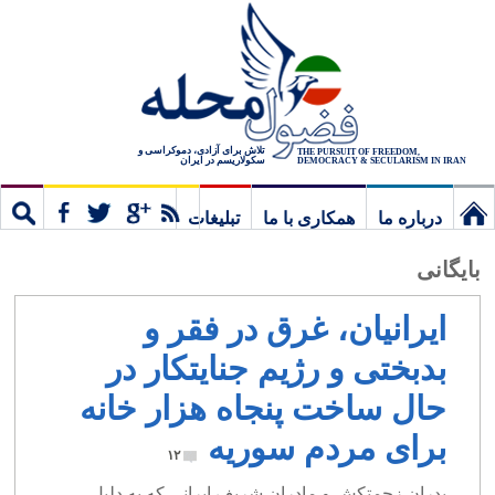
تلاش برای آزادی، دموکراسی و
THE PURSUIT OF FREEDOM,
سکولاریسم در ایران
DEMOCRACY & SECULARISM IN IRAN
درباره ما
همکاری با ما
تبلیغات
نخستین
مشترک
جستج
بایگانی
برگ
ایرانیان، غرق در فقر و
بدبختی و رژیم جنایتکار در
حال ساخت پنجاه هزار خانه
برای مردم سوریه
۱۲
پدران زحمتکش و مادران شریف ایرانی که به دلیل