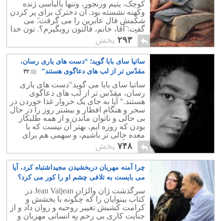
کوچک، یتیم ورنجور، وتنها بالباسی ژنده
وکهنه نشسته بود. آن دخترک برای پر کردن
شکمش فال عابرین را می گرفت.ٓ می
گفت: ٓآقا، خانم، فالتون روبگیرم؟. تون خدا
... آقا،..خانم...
۲۹۳
پخش
ساتیا سای بابا گوید؛ “دست های یاری رسان،
مقدّس تر از لب های دعاگوی هستند”
۳۲
ساتیا سای بابا می گوید"دست های یاری
رسان، مقدّس تر از لب های دعاگوی
هستند." آیا به جای یک خروار غذا خوردن در
سحر و هنگام افطار و بیشتر روز را در حال
بی حالی و ناتوان ماندن و از همه طلبکار
بودن که روزه ایم، بهتر آن نیست که با
معده خالی تر باشیم، و سهمی هم برای
همسایگان و کودکان بی بضاعت ذخیره
۷۴۸
پخش
کنیم.
چرا آمنه مهربان دربخشیدن مجیداشتباه کرد، آیا
می بایست به تلافی چشم او را کور می کرد؟
۱۵
سرگذشت ژان والژان Jean Valjean در
کتاب بینوایان را که چگونه با بخشش و
کرامت کشیش تغییر روحیه و روان داد و از
جنایت کاری بی رحم به انسانی مهربان و