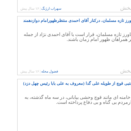
خش
سهراب ارژنگ
|
۱۶ سال پیش
ورز تازه مسلمان، درکنار آقای احمدی منتظرظهورامام دوازدهمند
ورز تازه مسلمان، قرار است با آقای احمدی نژاد از جمله
خش
فضول محله
|
۱۶ سال پیش
تبی قوچ از طویله علی گدا (معروف به علی بابا رئیس چهل دزد)
امنه ای مانند قوچ وحشی بیابانی، در سه ماه گذشته، به
رمردم بی گناه و بی دفاع پرداخته است.