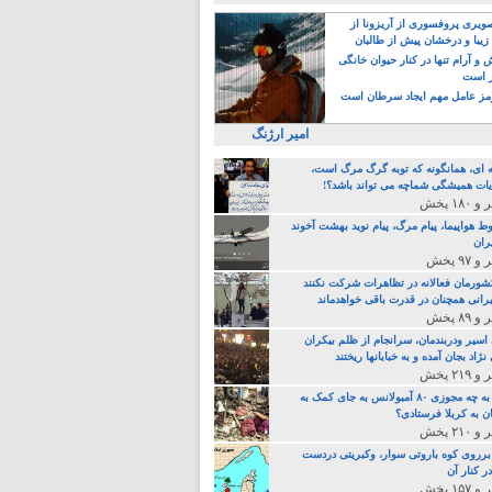
یری پروفسوری از آریزونا از
زیبا و درخشان پیش از طالبان
 آرام تنها در کنار حیوان خانگی
ر است
ز عامل مهم ایجاد سرطان است
امیر ارژنگ
ه ای، همانگونه که توبه گرگ مرگ است،
ات همیشگی شماچه می تواند باشد؟!
ط هواپیما، پیام مرگ، پیام نوید بهشت آخوند
ران
 کشورمان فعالانه در تظاهرات شرکت نکنند
رانی همچنان در قدرت باقی خواهدماند
 اسیر ودربندمان، سرانجام از ظلم بیکران
نژاد بجان آمده و به خبابانها ریختند
خامنه ای، به چه مجوزی ۸۰ آمبولانس به جای کمک به
ن به کربلا فرستادی؟
 برروی کوه باروتی سوار، وکبریتی دردست
ر کنار آن