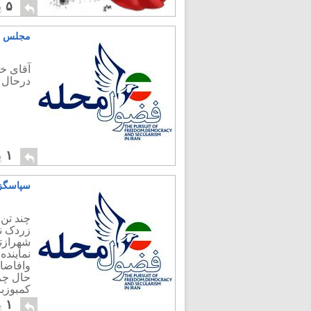
۵
پ
مجلس س
آقای خا
درحال 
۱
پ
سپاسگزا
چند تن 
زردک نژ
شهرازتو
نماینده
وافاضا
حال چر
کمبوزب
۱
پ