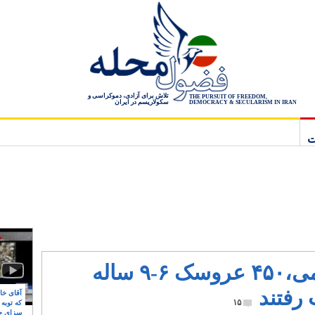
تلاش برای آزادی، دموکراسی و
THE PURSUIT OF FREEDOM,
سکولاریسم در ایران
DEMOCRACY & SECULARISM IN IRAN
ت
مژده به امت اسلامی،۴۵۰ عروسک ۶-۹ ساله
 رفتند
آقای خام
۱۵
که توبه
سزای ج