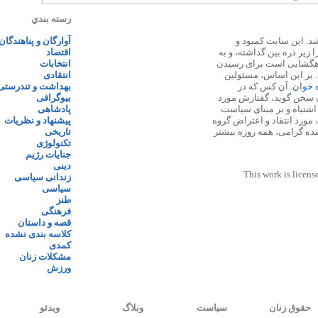
رسته بندي
 ۱۳۸۷ پایه گذاری شد. این سایت کمبود و
آوارگان و پناهندگان
زیر ذره بین گذاشته، و به
اقتصاد
اهگشایی است برای رسیدن
انتخابات
. بر این اساس، مسئولین
انتقادی
ه خوان
. آن کس که در
بهداشت و تندرستی
 سخن گوید، گفتارش مورد
بیوگرافی
 اشتباه و بر مبنای سیاست
پادشاهی
مورد انتقاد و اعتراض گروه
پیشنهاد و نظریات
نده گرامی، همه روزه بیشتر
تاریخی
تکنولوژی
جنایات رژیم
دینی
This work is licens
زندانی سیاسی
سیاسی
طنز
فرهنگی
قصه و داستان
کلاسه بندی نشده
کمدی
مشکلات زنان
ورزش
حقوق زنان
سیاست
وبلاگ
ویدئو