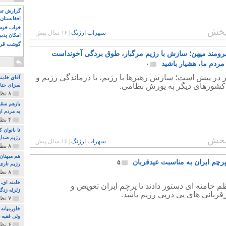
گزارش تصو
افغانستان 
خواب خوش و
خش
سهراب ارژنگ
|
۱۶ سال پیش
امکان پذی
گوشت قرم
برومند میهن؛ سازش با رژیم مرگبار، طوق بردگی آخونداست
مردم ما، هشیار باشید
۰
در پیش است؛ سازش رهبرها با رژیم، یا درماندگی رژیم و
آقای خامن
کشورهای دیگر به یورش نظامی.
سزای جنای
۸ نظر و ۱۸۰ پخش
بازهم سقو
به مردم ای
۴ نظر و ۹۷ پخش
تا بانوان
رژیم ضدای
خش
سهراب ارژنگ
|
۱۶ سال پیش
۸ نظر و ۸۹ پخش
هم میهنان
رچم ایران به مناسبت عیدقربان
۵
رژیم تازی 
۸ نظر و ۲۱۹ پخش
 خامنه ای دستور دادند تا پرچم ایران تعویض و
زلزله زدگا
رقربانی های پی درپی رژیم باشد.
۷ نظر و ۲۱۰ پخش
خاورمیانه
ولی فقیه د
۶ نظر و ۱۵۷ پخش