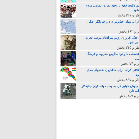
م ولایت فقیه با وجود نفرت عمومی مردم
 شود
اران، سپاه اختاپوس دزد و چپاولگر اصلی
ت
جنگ افروزی رژیم سرانجام موجب تجزیه
می شود
تحصیلی با وجود مدارس مخروبه و فرهنگ
نی
لائی کردها برای جداکردن بخشهای محل
د
یهنان کولبر کرد به وسیله پاسداران جنایتکار
مه دارد