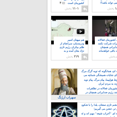
۴
ی تواند باشد؟!
کشورمان است
۱
پخش
۱۱۰۱
پخش
ن کشورمان فعالانه
هم میهنان اسیر
رات شرکت نکنند
ودربندمان، سرانجام از
ایرانی همچنان
ظلم بیکران رژیم تازی
 باقی خواهدماند
نژاد بجان آمده و به
۸
خبابانها ریختند
پخش
۲۱۹
پخش
ه ای، همانگونه که توبه گرگ مرگ
ی جنایات همیشگی شماچه می
!
 هواپیما، پیام مرگ، پیام نوید
د به مردم ایران
کشورمان فعالانه در تظاهرات
د رژیم ضدایرانی همچنان در
 خواهدماند
سهراب ارژنگ
م تازی صفتان، یلدا را با شکوهِ
 تر، جشن می گیریم!
 ای "اَعراب شیعه" مهم اند و نَه