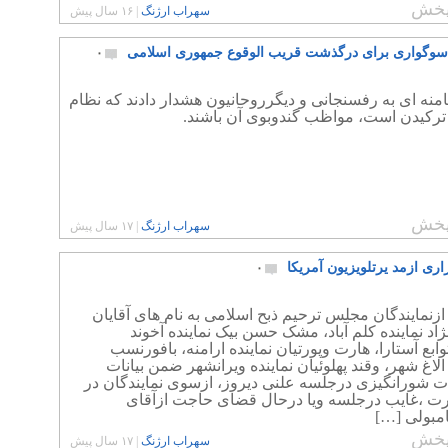
خش
سهراب ارژنگ
|
۱۶ سال پیش
وگواری برای درگذشت قریب الوقوع جمهوری اسلامی
۰
منه ای به رفسنجانی و دیگرروحانیون هشدار دادند که نظام
ترکیدن است، مواظب گندوبوی آن باشند.
خش
سهراب ارژنگ
|
۱۷ سال پیش
ری ازمد یرتلویزیون آمریکا
۰
ازنمایندگان مجلس ترحیم ذبح اسلامی به نام های آقایان
اد نماینده کلم آباد، مشک حسن بیک نماینده آخوند
ابع آستارا، هارت وپورتیان نماینده ارامنه، بافورنسب
 الاغ شهر، وقند پهلوئیان نماینده ویرانشهر ضمن بیانات
ت شورانگیزی درجلسه علنی دیروز، ازسوی نمایندگان در
ت ،غایب درجلسه ویا درحال قضای حاجت ازآقای
امبولی […]
خش
سهراب ارژنگ
|
۱۷ سال پیش