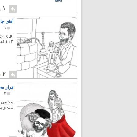
۱
پ
آقای چا
۱
آقای چا
۱۱۳ نفر همراهان ظهور امام زمان باشند.
۲
پ
فرار مج
۳
مجتبی خ
لت و پا