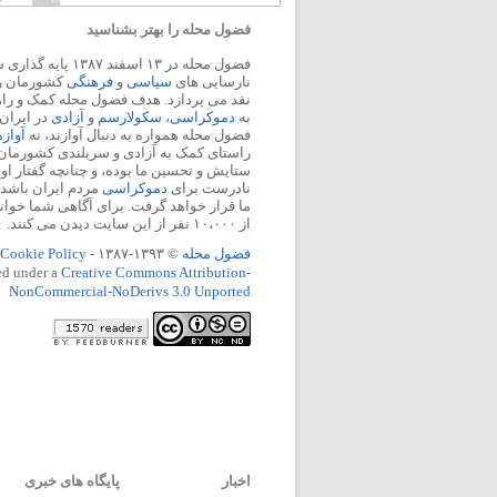
فضول محله را بهتر بشناسید
فضول محله در ۱۳ اسفند
نارسایی های
سیاسی
و
فرهنگی
کشورمان را 
نقد می پردازد. هدف فضول محله کمک و ر
به
دموکراسی
،
سکولارسم
و
آزادی
در ایران
فضول محله همواره به دنبال آوازند، نه
آواز
راستای کمک به آزادی و سربلندی کشورمان
ستایش و تحسین ما بوده، و چنانچه گفتار او
نادرست برای
دموکراسی
مردم ایران باشد، 
ما قرار خواهد گرفت. برای آگاهی شما خوان
از ۱۰،۰۰۰ نفر از این سایت دیدن می کنند.
فضول محله
© ۱۳۹۳-۱۳۸۷ -
Cookie Policy
ed under a
Creative Commons Attribution-
NonCommercial-NoDerivs 3.0 Unported
اخبار
پایگاه های خبری