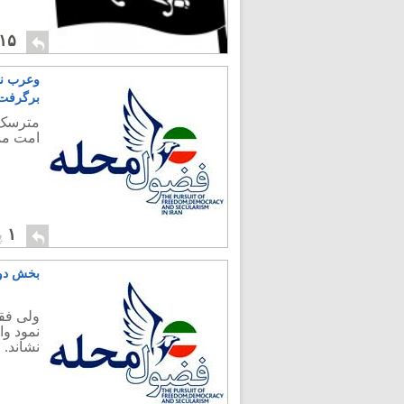
۱۵
وعرب نی
برگرفت 
مترسک 
امت مس
۱
پ
بخش دوم
ولی فقی
نمود و
نشاند.