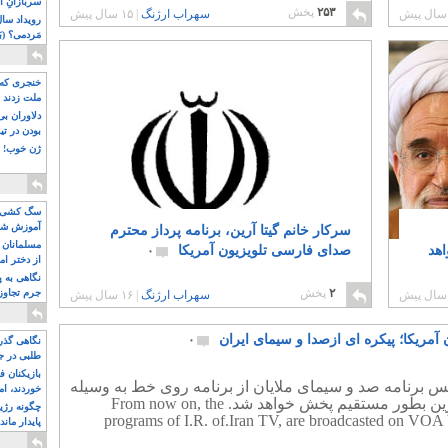
سربازانِ ا
۲۵۳
پخش
سهراب ارژنگ
|
۱۵ سال پیش
مَردمی؟ (بَ
خنجری که 
ملت زدند
دلاوران ب
بودن در ت
ژن خوب! ت
سگ کشی، 
آموزش شکن
سرکار خانم گیتا آرین، برنامه پرداز محترم
بیشتر
مسلمانان 
اهد
صدای فارسی تلویزیون آمریکا
۰
از دختر ام
مسلمان ه
نگاهی به پ
۲
پخش
جرم تجاوز
سهراب ارژنگ
|
۱۶ سال پیش
آویز شدند!
 آمریکا؛ پیکره ای ازصدا و سیمای ایران
۰
نگاهی گذرا
طلبی در ج
بازیکنان ف
پس برنامه صد و سیمای ملایان از برنامه روی خط به وسیله
خوردند، ام
خانم آرین بطور مستقیم پخش خواهد شد. From now on, the
چگونه رژی
programs of I.R. of.Iran TV, are broadcasted on VOA
پایدار ماند