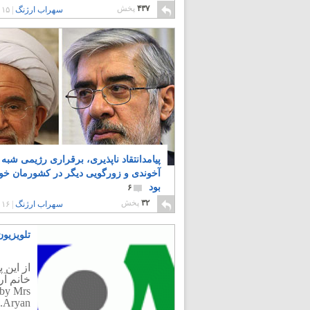
۴۳۷
پخش
سهراب ارژنگ
|
۱۵ سال پیش
پیامدانتقاد ناپذیری، برقراری رژیمی شبه
آخوندی و زورگویی دیگر در کشورمان خو
بود
۶
۳۲
پخش
سهراب ارژنگ
|
۱۶ سال پیش
تلویزیون
از این 
 by Mrs
Aryan.