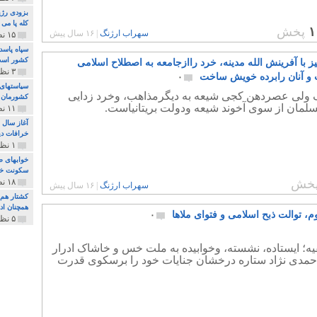
بزودی رژی
کله پا می
۱
پخش
سهراب ارژنگ
|
۱۶ سال پیش
۱۵ نظر و ۳۲۷ پخش
سپاه پاسد
کشور اس
ز با آفرینش الله مدینه، خرد راازجامعه به اصطلاح اسلامی
۳ نظر و ۱۶۲ پخش
و آنان رابرده خویش ساخت
۰
سیاستهای 
ولی عصردهن کجی شیعه به دیگرمذاهب، وخرد زدایی
کشورمان 
لمان از سوی آخوند شیعه ودولت بریتانیاست.
۱۱ نظر و ۳۱۵ پخش
آغاز سال 
خرافات دی
۱ نظر و ۷۴ پخش
خوابهای ط
سکونت خو
خش
۱۸ نظر و ۸۹۷ پخش
سهراب ارژنگ
|
۱۶ سال پیش
کشتار هم م
همچنان ادا
، توالت ذبح اسلامی و فتوای ملاها
۰
۵ نظر و ۲۵۹ پخش
ه؛ ایستاده، نشسته، وخوابیده به ملت خس و خاشاک ادرار
احمدی نژاد ستاره درخشان جنایات خود را برسکوی قدرت