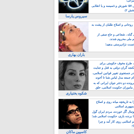
یرانی!
رویداد سال ۵۷؛ شورش و دَسیسه و یا انقلابی
خش ۲)
سیروس پارسا
روحانی و اصلاح طلبان از پشت به
ی گناه ، شجاعی و حاج صفی از
یم ملی محروم شدند.
ست نژادپرستی بدهید!
باران بهاری
طرح مخوف حکومتی برای
جه گران دولتی به قتل و جنایت
در جستجوی تغییر قوانین اسلامی،
ام جمعه مدل لباس شنا تا آخوند
مجنسگرا!
رونده دو دختر جوان ایرانی که به
 ماموران حکومت اسلامی، حلق
شکوه بختیاری
 به تاریخچه میانه روی و اصلاح
مهوری اسلامی
وتبال گًل خوردند، مردم ایران گول
ا برنده بازی، حکومت اسلامی شد!
م اسلامی روی کار آمد و چرا
؟!
کاسپین ماکان