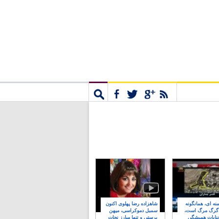
مشترک
جستجو
نه ای، همانگونه
شاهزاده رضا پهلوی اکنون
 گرگ مرگ است،
سمبل دموکراسی، میهن
نایات همیشگی
پرستی و تنها مبارز نجات