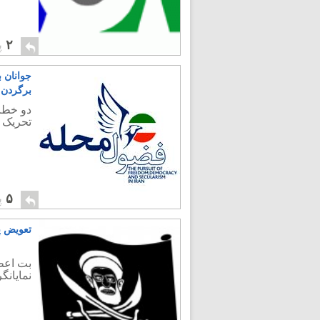
۲
پ
جوانان 
برگردن 
دو خطر 
تحریک 
۵
پ
تعویض پ
بت اعظم
نمایانگ