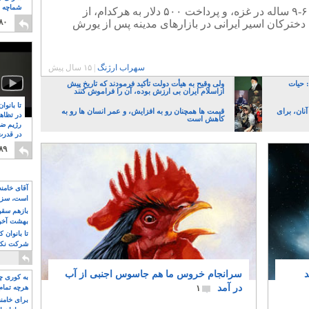
شماچه م
ازدواج جمعی و کیلویی۴۵۰ دخترک ۶-۹ ساله در غزه، و پرداخت ۵۰۰ دلار به هرکدام، از
۸
۸۰
خترکان اسیر ایرانی در بازارهای مدینه پس از یورش
سهراب ارژنگ
|
۱۵ سال پیش
 حیات
ولی وقیح به هیأت دولت تأکید فرمودند که تاریخ پیش
ازاسلام ایران بی ارزش بوده، آن را فراموش کنند
تا بانوا
نان، برای
قیمت ها همچنان رو به افزایش، و عمر انسان ها رو به
در تظاه
کاهش است
رژیم ضد
در قدرت
۸
۸۹
آقای خامن
است، سزا
تواند باشد؟
بازهم سقوط
بهشت آخون
تا بانوان 
شرکت نکنن
قدرت باقی
سرانجام خروس ما هم جاسوس اجنبی از آب
به کوری چش
در آمد
۱
هرچه تمام
برای خامنه