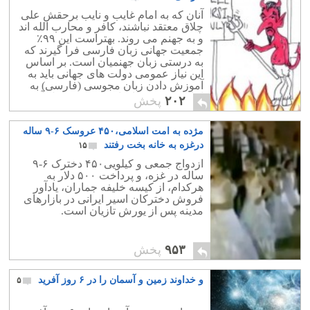
آنان که به امام غایب و نایب برحقش علی
چلاق معتقد نباشند، کافر و محارب الله اند
و به جهنم می روند. بهتراست این ۹۹٪
جمعیت جهانی زبان فارسی فرا گیرند که
به درستی زبان جهنمیان است. بر اساس
این نیاز عمومی دولت های جهانی باید به
آموزش دادن زبان مجوسی (فارسی) به
اتباع کشورخود اقدام فوری به عمل آورند.
۲۰۲
پخش
مژده به امت اسلامی،۴۵۰ عروسک ۶-۹ ساله
درغزه به خانه بخت رفتند
۱۵
ازدواج جمعی و کیلویی۴۵۰ دخترک ۶-۹
ساله در غزه، و پرداخت ۵۰۰ دلار به
هرکدام، از کیسه خلیفه جماران، یادآور
فروش دخترکان اسیر ایرانی در بازارهای
مدینه پس از یورش تازیان است.
۹۵۳
پخش
و خداوند زمین و آسمان را در ۶ روز آفرید
۵