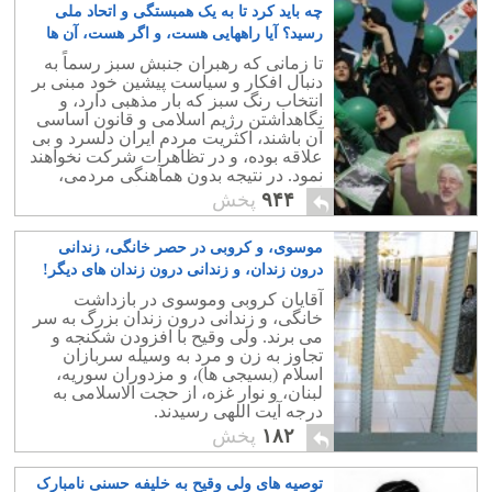
چه باید کرد تا به یک همبستگی و اتحاد ملی
رسید؟ آیا راههایی هست، و اگر هست، آن ها
کدامند؟
۶۸
تا زمانی که رهبران جنبش سبز رسماً به
دنبال افکار و سیاست پیشین خود مبنی بر
انتخاب رنگ سبز که بار مذهبی دارد، و
نگاهداشتن رژیم اسلامی و قانون اساسی
آن باشند، اکثریت مردم ایران دلسرد و بی
علاقه بوده، و در تظاهرات شرکت نخواهند
نمود. در نتیجه بدون همآهنگی مردمی،
انقلاب محکوم به شکست است.
۹۴۴
پخش
موسوی، و کروبی در حصر خانگی، زندانی
درون زندان، و زندانی درون زندان های دیگر!
۱۱
آقایان کروبی وموسوی در بازداشت
خانگی، و زندانی درون زندان بزرگ به سر
می برند. ولی وقیح با افزودن شکنجه و
تجاوز به زن و مرد به وسیله سربازان
اسلام (بسیجی ها)، و مزدوران سوریه،
لبنان، و نوار غزه، از حجت الاسلامی به
درجه آیت اللهی رسیدند.
۱۸۲
پخش
توصیه های ولی وقیح به خلیفه حسنی نامبارک