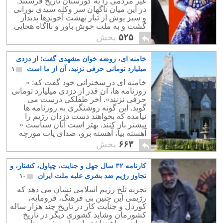
غیر مردمی را به گورستان تاریخ فرستند.
در این میان ناگهان سر وکله سیدی نورانی
و سبز پوش از تبار بهشت آخوندها پدیدار
گشت و به ملت خوش باور و ناآگاه هخایی
وعده پیروزی و رسیدن به بهشت خمینی
۵۲۵
پخش
داد.
خامنه ای، روضه خوان مشهدی گفت؛ از دزدی
میلیارد تومانی حرفی نزنید، آن از ما است
۱
خامنه ای در سخنرانی خود گفت که: «
روزنامه ها، آن قدر از دزدی میلیارد تومانی
حرفی نزنند». آخر طفلکی درست می
گوید. این گونه روشنگری به روزنامه ها
نیامده که بخواهند دست دزدان رژیم را
بیشتر باز کنند. بهتر است آنان سیاست «
آهسته بیا، آهسته برو، صدای پات مورچه
نفهنه»، را دنبال کنند.
۶۶۳
پخش
کارنامه ۳۲ سال جهل و جنایت، چپاول، کشتار، و
تجاوز رژیم ضد بشری علیه ملت ایران
۱۰
تجربه تلخ رژیم اسلامی نشان می دهد که
رژیمی این چنین بی فرهنگ، فرومایه،
کوردل و جنایت کار در تاریخ چند هزار ساله
کشورمان وشاید کشوری دیگر در تاریخ