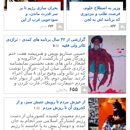
وزیر به اصطلاح علوم،
بحران سازی رژیم تا بر
فرصت طلب و مزدوری
سر قدرت ماندن، و
که برنامه اش به لجن
سودجویی غرب از این
کشیدن دانشگاه است
بازار آشفته
۱
۳
۸۴۳
پخش
۶۷۳
پخش
گزارشی از ۳۲ سال برنامه های کمدی – تراژدی
تئاتر ولی فقیه
۵
خمینی سناریو نویس و هنرپیشه هفت ختم
روزگار پس از بازگشت از خاکروبه و
آشغال دانی های نجف نخستین نمایشنامه
تراژدی جنگی میان ایران -عراق را نوشت
که در تئاتر ولی وقیح برای ۸ سال اجراء
گردید. نمایش دوم، بالا رفتن از دیوار خانه
مردم «سفارت آمریکا»، غارت کردن و
گروگان گرفتن ۵۴ نفر برای مدت ۴۴۴ روز
۶۵۵
پخش
بود...
از خیزش مردم تا رویش جنبش سبز، و از
کجروی آن تا ریزش مردم
۱
مردم مصیبت کشیده کشورمان از دست
رژیم کشتارگر اسلامی سر انجام به جان
آمده، و دوسال پیش به پا خاستند تا رژیم