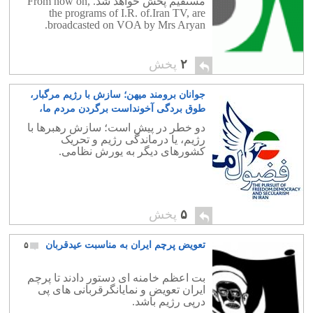
مستقیم پخش خواهد شد. From now on,
the programs of I.R. of.Iran TV, are
broadcasted on VOA by Mrs Aryan.
۲
پخش
جوانان برومند میهن؛ سازش با رژیم مرگبار،
طوق بردگی آخونداست برگردن مردم ما،
هشیار باشید
۰
دو خطر در پیش است؛ سازش رهبرها با
رژیم، یا درماندگی رژیم و تحریک
کشورهای دیگر به یورش نظامی.
۵
پخش
تعویض پرچم ایران به مناسبت عیدقربان
۵
بت اعظم خامنه ای دستور دادند تا پرچم
ایران تعویض و نمایانگرقربانی های پی
درپی رژیم باشد.