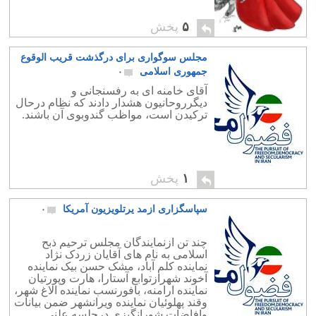
۵
پخش
مجلس سوگواری برای درگذشت قریب الوقوع
جمهوری اسلامی
۰
آقای خامنه ای به رفسنجانی و
دیگرروحانیون هشدار دادند که نظام درحال
ترکیدن است، مواظب گندوبوی آن باشند.
۱
پخش
سپاسگزاری ازمد یرتلویزیون آمریکا
۰
چند تن ازنمایندگان مجلس ترحیم ذبح
اسلامی به نام های آقایان زردک نژاد
نماینده کلم آباد، مشک حسن بیک نماینده
آخوند شهرازتوابع آستارا، هارت وپورتیان
نماینده ارامنه، بافورنسب نماینده الاغ شهر،
وقند پهلوئیان نماینده ویرانشهر ضمن بیانات
وافاضات شورانگیزی درجلسه علنی