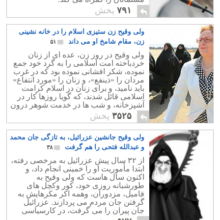
۷۹۱
پخش
ولی وقیح زن ستیزی اسلام را در خانه نشینی
زن، مقام شامخ او می داند
۵۱
ولی وقیح در روز زن، عده ای از زنان
خردباخته امت اسلامی را به گرد خود جمع
نموده، شکر افشانی نموده بود که در غرب
مردان را «ذینفع»، و زنان را «مورد انتفاع»
باید نامید، و برای زنان در اسلام کرامت
اسلامی قائل شدند، که گویا روزها کار در
آشپزخانه، و شب ها در خدمت شوهر درون
اطاق خواب است.
۳۵۲۵
پخش
ولی وقیح جانشین عزرائیل، به تازگی جان محمد
و عبدالله فتحی را هم گرفت
۳۸
از ۳۲ سال پیش عزرائیل به مرخصی رفته،
ابتدا مأموریت او را خمینی انجام داد، و
اکنون سال هاست که ولی وقیح به
طورشبانه روزی خود، کور وکچل های
فامیل، مزدوران، وهمه اکر مکرهایش به
گرفتن جان مردم می پردازند. عزرائیل
جان پیران را می گرفت، در کارسیاسی
دخالت نداشت، ولی این عزرائیل همه کاره