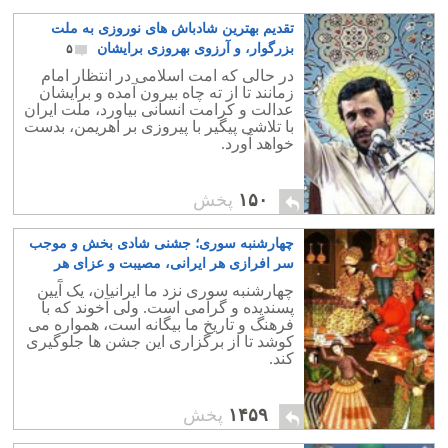
تقدیم بهترین شادباش های نوروزی به ملت
بزرگوار، و آرزوی بهروزی برایشان
۵
در حالی که امت اسلامی در انتظار امام
زمانند تا از ته چاه بیرون آمده و برایشان
عدالت و کرامت انسانی بیاورد، ملت ایران
با تلاشی پیگیر با پیروزی بر اهریمن، بدست
خواهد آورد.
۱۵۰
پخش
چهارشنبه سوری؛ جشنی شادی بخش و موجب
سر افرازی هر ایرانی، مصیبت و عزای هر
آخوند
۱۱
چهارشنبه سوری نزد ما ایرانیان، یک آَیین
پسندیده و گرامی است. ولی آخوند که با
فرهنگ و تاریخ ما بیگانه است، همواره می
کوشد تا از برگزاری این جشن ها جلوگیری
کند.
۱۴۵۹
پخش