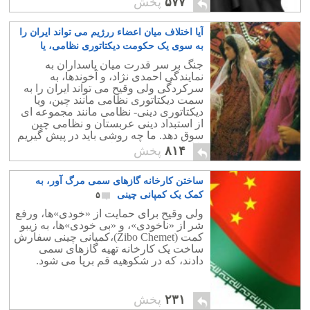
۵۷۷
پخش
است.
آیا اختلاف میان اعضاء ررژیم می تواند ایران را
به سوی یک حکومت دیکتاتوری نظامی، یا
نظامی – مذهبی سوق دهد؟
۲۶
جنگ بر سر قدرت میان پاسداران به
نمایندگی احمدی نژاد، و آخوندها، به
سرکردگی ولی وقیح می تواند ایران را به
سمت دیکتاتوری نظامی مانند چین، ویا
دیکتاتوری دینی- نظامی مانند مجموعه ای
از استبداد دینی عربستان و نظامی چین
سوق دهد. ما چه روشی باید در پیش گیریم
تا از این دسیسه و طلسم پیش روی رهایی
۸۱۴
پخش
یابیم؟.
ساختن کارخانه گازهای سمی مرگ آور، به
کمک یک کمپانی چینی
۵
ولی وقیح برای حمایت از «خودی»ها، ورفع
شر از «ناخودی»، و «بی خودی»ها، به زیبو
کمت (‪(‬Zibo Chemet،کمپانی چینی سفارش
ساخت یک کارخانه تهیه گازهای سمی
دادند، که در شکوهیه قم برپا می شود.
۲۳۱
پخش