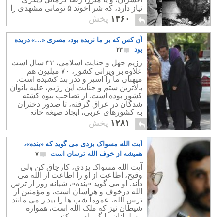
نیاز دارد، که شر آخوند ۵ تومانی مشهدی را
کم کرده، او را به جهنم فرستند.
۱۴۶۰
پخش
آن کس که بر ما نریده بود، مصری «…» دریده
بود
۲۳
رژیم جهل و جنایت اسلامی، ۳۲ سال است
علاوه بر ویرانی کشور، ۷۰ میلیون هم
میهنان ما را اسیر و ددر بند کشیده است.
بالاترین ستم و جنایت این رژیم، علیه بانوان
کشور بوده است. از تصاحب بیوه کشته
شدگان در عراق گرفته، تا صدور دختران
به کشورهای عربی، ایجاد صیغه خانه
حضرت رضا،تا تجاوز یک مصری به زنی در
۱۲۸۱
پخش
تهران.
آیت الله مسواک یزدی می گوید که «بنده»،
همیشه از خوف الله ترسان است
۷
آیت الله مسواک یزدی، کارچاق کن ولی
وقیح، اطاعت از او را اطاعت از الله می
داند. او می گوید «بنده»، شبانه روز از ترس
الله درخوف و هراسان است، و مؤمنین از
ترس الله، عموماً شب ها را بیدار می مانند.
شیطان نیز که ملک الله است، همواره
مسلمانان را گمراه می کند.