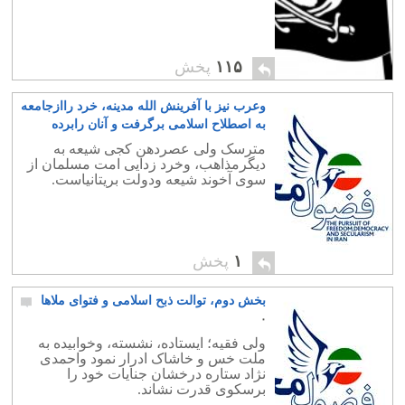
۱۱۵
پخش
وعرب نیز با آفرینش الله مدینه، خرد راازجامعه
به اصطلاح اسلامی برگرفت و آنان رابرده
خویش ساخت
۰
مترسک ولی عصردهن کجی شیعه به
دیگرمذاهب، وخرد زدایی امت مسلمان از
سوی آخوند شیعه ودولت بریتانیاست.
۱
پخش
بخش دوم، توالت ذبح اسلامی و فتوای ملاها
۰
ولی فقیه؛ ایستاده، نشسته، وخوابیده به
ملت خس و خاشاک ادرار نمود واحمدی
نژاد ستاره درخشان جنایات خود را
برسکوی قدرت نشاند.