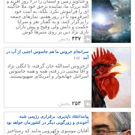
و خداوند زمین و آسمان را در۶ روز آفرید و
الله بزرگ ما، نماینده برحق خود ملا خاگینه
ای را فراموش نکرد. بلکه، به امت خود
امرفرمود تا در روز هفتم، نمازهای جمعه
را برگزار کنند، و به گفتار نغز و سراپا
حکمت و دانش ولی وقیح و پیش تازان
تازی نژاد دین بر روی منبرها گوش
فرادهند.
۴۳۷
پخش
سرانجام خروس ما هم جاسوس اجنبی از آب در
آمد
۱
ازخروس اسدالله خان گرفته، تا انگلی نژاد
و آقا مجتبی در رفته، همه و همه جاسوس
اسرائیل جهانخوار و آمریکای صهیونیستند.
۲۵۳
پخش
پیامدانتقاد ناپذیری، برقراری رژیمی شبه
آخوندی و زورگویی دیگر در کشورمان خواهد بود
۶
آقایان موسوی وکهروبی بدانند که رستاخیز