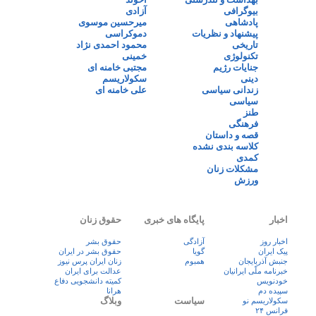
بیوگرافی
آزادی
پادشاهی
میرحسین موسوی
پیشنهاد و نظریات
دموکراسی
تاریخی
محمود احمدی نژاد
تکنولوژی
خمینی
جنایات رژیم
مجتبی خامنه ای
دینی
سکولاریسم
زندانی سیاسی
علی خامنه ای
سیاسی
طنز
فرهنگی
قصه و داستان
کلاسه بندی نشده
کمدی
مشکلات زنان
ورزش
اخبار
پایگاه های خبری
حقوق زنان
اخبار روز
آزادگی
حقوق بشر
پيک ايران
گویا
حقوق بشر در ایران
جنبش آذربایجان
همبوم
زنان ايران پرس نيوز
خبرنامه ملّی ایرانیان
عدالت برای ایران
خودنویس
کمیته دانشجویی دفاع
سپیده دم
هرانا
سیاست
وبلاگ
سکولاریسم نو
فرانس ۲۴