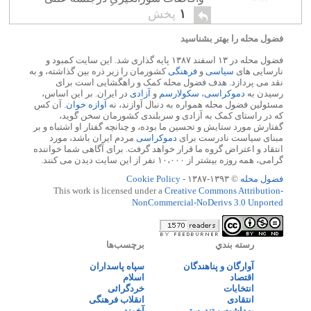
دیروز، ازسوی نمایندگان در حال چرت
۱
پخش
،غایب درجلسه ویا درحال قضای حاجت
ازآقای کمبوزبامبولی […]
فضول محله را بهتر بشناسید
فضول محله در ۱۳ اسفند ۱۳۸۷ پایه گذاری شد. این سایت کمبود و
نارسایی های
سیاسی
و
فرهنگی
کشورمان را زیر ذره بین گذاشته، و به
نقد می پردازد. هدف فضول محله کمک و راهگشایی است برای
رسیدن به
دموکراسی
،
سکولارسم
و
آزادی
در ایران. بر این اساس،
مسئولین فضول محله همواره به دنبال آوازند، نه
آوازه خوان
. آن کس
که در راستای کمک به آزادی و سربلندی کشورمان سخن گوید،
گفتارش مورد ستایش و تحسین ما بوده، و چنانچه گفتار او اشتباه و بر
مبنای سیاست نادرست برای
دموکراسی
مردم ایران باشد، مورد
انتقاد و اعتراض گروه ما قرار خواهد گرفت. برای آگاهی شما خواننده
گرامی، همه روزه بیشتر از ۱۰،۰۰۰ نفر از این سایت دیدن می کنند.
فضول محله
© ۱۳۹۳-۱۳۸۷ -
Cookie Policy
This work is licensed under a
Creative Commons Attribution-
NonCommercial-NoDerivs 3.0 Unported
رسته بندي
برچسب‌ها
آوارگان و پناهندگان
سپاه پاسداران
اقتصاد
اسلام
انتخابات
خردگرائی
انتقادی
انقلاب فرهنگی
بهداشت و تندرستی
آخوند