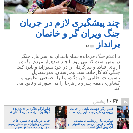
چند پیشگیری لازم در جریان
جنگ ویران گر و خانمان
برانداز
۱۵
با اعلام جنگ فرمانده سپاه پاسدان به اسرائیل، جنگی
در پیش است که می رود تا چند صدهزار مردم بیگناه و
از پای افتاده و سرگردان را در خود بسوزاند و نابود کند.
جنگی که کارخانه، سد، بیمارستان، مدرسه، پل،
تأسیسات نظامی، فرودگاه، و ابزار صنعتی، علمی، و
کشاوری، همه چیز و در هرجا را می سوزاند و نابود می
کند.
۱۰۶۳
پخش
فیلم آرگو حقیقت تلخی از جنایت
فیلم آرگو علاوه بر جایزه های
رژیم، وحشیگری ما ایرانیان است
گوناگون، برنده جایزه اسکار شد
سکوت ما از رضایتمان نیست،
حیات در ماه های سیاره های
بلکه از ترس، بزدلی، بی تفاوتی، و
مشتری و کیوان: حیات فرازمینی
تک روی امان است
به زبان ساده – بخش سوم