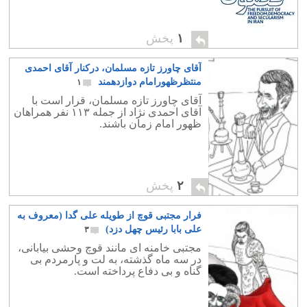
۱
پخش
آقای چاورز تازه مسلمان، درکنار آقای احمدی
منتظرظهورامام دوازدهمند
۱
آقای چاورز تازه مسلمان، قرار است با
آقای احمدی نژاد از جمله ۱۱۳ نفر همراهان
ظهور امام زمان باشند.
۲
پخش
فرار مجتبی قوچ از طویله علی گدا (معروف به
علی بابا رئیس چهل دزد)
۳
مجتبی خامنه ای مانند قوچ وحشی بیابانی،
در سه ماه گذشته، به لت و پارمردم بی
گناه و بی دفاع پرداخته است.