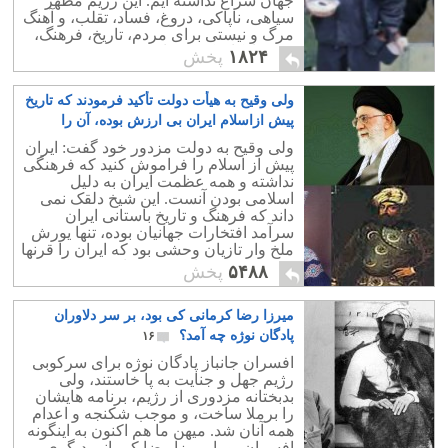
جهان سراغ نداشته ایم. این رژیم مظهر
سیاهی، ناپاکی، دروغ، فساد، تقلب، و آهنگ
مرگ و نیستی برای مردم، تاریخ، فرهنگ،
وهمه ارکان کشورمان بوده و هست.
۱۸۲۴
پخش
ولی وقیح به هیأت دولت تأکید فرمودند که تاریخ
پیش ازاسلام ایران بی ارزش بوده، آن را
فراموش کنند
۲۶
ولی وقیح به دولت مزدور خود گفت: ایران
پیش از اسلام را فراموش کنید که فرهنگی
نداشته و همه عظمت ایران به دلیل
اسلامی بودن آنست. این شیخ دلقک نمی
داند که فرهنگ و تاریخ باستانی ایران
سرآمد افتخارات جهانیان بوده، تنها یورش
ملخ وار تازیان وحشی بود که ایران را قرنها
به عقب برد، و از تمدن جهانی به دور
۵۴۸۸
پخش
داشت.
میرزا رضا کرمانی کی بود، بر سر دلاوران
پادگان نوژه چه آمد؟
۱۶
افسران جانباز پادگان نوژه برای سرکوبی
رژیم جهل و جنایت به پا خاستند، ولی
بدبختانه مزدوری از رژیم، برنامه هایشان
را برملا ساخت، و موجب شکنجه و اعدام
همه آنان شد. میهن ما هم اکنون به اینگونه
افسران، و یا میرزا رضا کرمانی دیگری