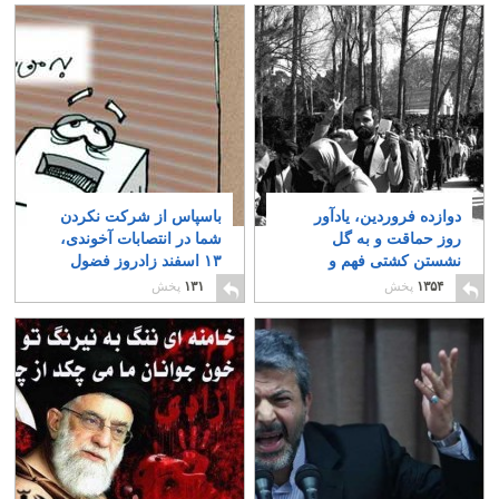
دوازده فروردین، یادآور
باسپاس از شرکت نکردن
روز حماقت و به گل
شما در انتصابات آخوندی،
نشستن کشتی فهم و
۱۳ اسفند زادروز فضول
شعور ایرانی است
محله را فراموش نفرمایید
۱۲
۱۳۵۴
پخش
۱۳۱
پخش
۱