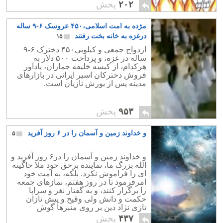
اتباع کشورخود اقدام فوری به عمل آورند.
۲۰۲
پخش
مژده به امت اسلامی،۴۵۰ عروسک ۶-۹ ساله
درغزه به خانه بخت رفتند
۱۵
ازدواج جمعی و کیلویی۴۵۰ دخترک ۶-۹
ساله در غزه، و پرداخت ۵۰۰ دلار به
هرکدام، از کیسه خلیفه جماران، یادآور
فروش دخترکان اسیر ایرانی در بازارهای
مدینه پس از یورش تازیان است.
۹۵۳
پخش
و خداوند زمین و آسمان را در ۶ روز آفرید
۵
و خداوند زمین و آسمان را در۶ روز آفرید و
الله بزرگ ما، نماینده برحق خود ملا خاگینه
ای را فراموش نکرد. بلکه، به امت خود
امرفرمود تا در روز هفتم، نمازهای جمعه
را برگزار کنند، و به گفتار نغز و سراپا
حکمت و دانش ولی وقیح و پیش تازان
تازی نژاد دین بر روی منبرها گوش
فرادهند.
۴۳۷
پخش