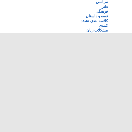
سیاسی
طنز
فرهنگی
قصه و داستان
کلاسه بندی نشده
کمدی
مشکلات زنان
ورزش
اخبار
پایگاه های خبری
حقوق زنان
اخبار روز
آزادگی
حقوق بشر
پيک ايران
گویا
حقوق بشر در ایران
جنبش آذربایجان
همبوم
زنان ايران پرس نيوز
خبرنامه ملّی ایرانیان
عدالت برای ایران
خودنویس
کمیته دانشجویی دفاع
سپیده دم
هرانا
سیاست
وبلاگ
سکولاریسم نو
فرانس ۲۴
مردمک
جبهه آزادیخواهان
آذرخش
حزب مشروطه ایران
اصغر ارسنگ
شورای ملی ایران
باچه آزره
ملیون ایران
حسین یزدانی
رستاخیز
عضر روشنگری
کابوس دیکتاتور
کتاب‌های ممنوعه در
ایران
گمنامیان