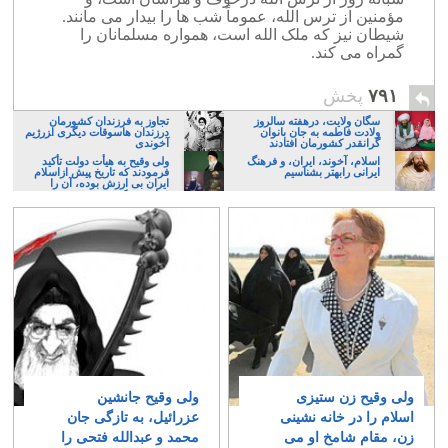
مؤمنین از ترس الله، عموماً شب ها را بیدار می مانند.
شیطان نیز که ملک الله است، همواره مسلمانان را
گمراه می کند.
۷۹۱
پخش
سگان ولایت، درهفته سالروز
تجاوز به فرزندان کشورمان
ولادت فاطمه به جان بانوان
درزندان هاسوقات دیگری ا‍زرژیم
گرانقدر کشورمان افتادند
آخوندی
اسلام، آخوند، ایران، و فرهنگ
ولی وقیح به هیأت دولت تأکید
ایرانی رابهتر بشناسیم
فرمودند که تاریخ پیش ازاسلام
ایران بی ارزش بوده، آن را
فراموش کنند
ولی وقیح زن ستیزی
ولی وقیح جانشین
اسلام را در خانه نشینی
عزرائیل، به تازگی جان
زن، مقام شامخ او می
محمد و عبدالله فتحی را