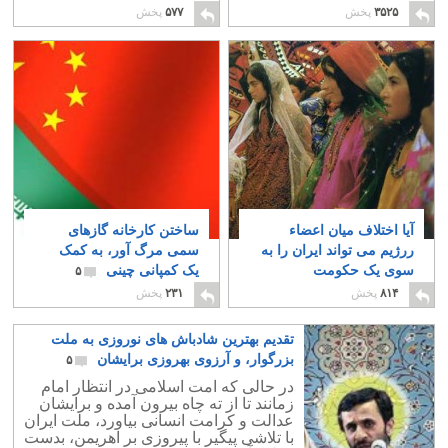
داند
هم گرفت
۳۸
۵۱
۳۵۲۵
پخش
۵۷۷
پخش
آیا اختلاف میان اعضاء
ساختن کارخانه گازهای
ررژیم می تواند ایران را به
سمی مرگ آور، به کمک
سوی یک حکومت
یک کمپانی چینی
۵
دیکتاتوری نظامی، یا
۸۱۴
پخش
۲۳۱
پخش
نظامی – مذهبی سوق
دهد؟
۲۶
تقدیم بهترین شادباش های نوروزی به ملت
بزرگوار، و آرزوی بهروزی برایشان
۵
در حالی که امت اسلامی در انتظار امام
زمانند تا از ته چاه بیرون آمده و برایشان
عدالت و کرامت انسانی بیاورد، ملت ایران
با تلاشی پیگیر با پیروزی بر اهریمن، بدست