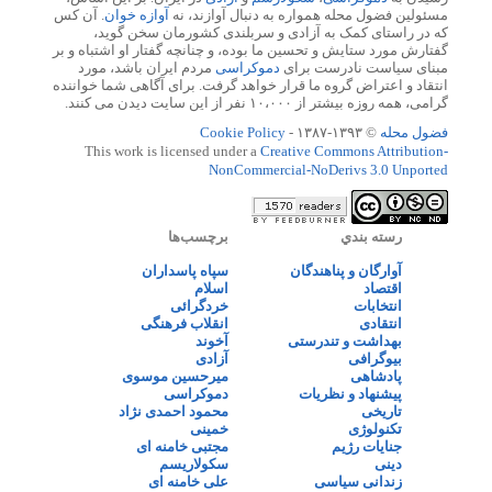
مسئولین فضول محله همواره به دنبال آوازند، نه
آوازه خوان
. آن کس
که در راستای کمک به آزادی و سربلندی کشورمان سخن گوید،
گفتارش مورد ستایش و تحسین ما بوده، و چنانچه گفتار او اشتباه و بر
مبنای سیاست نادرست برای
دموکراسی
مردم ایران باشد، مورد
انتقاد و اعتراض گروه ما قرار خواهد گرفت. برای آگاهی شما خواننده
گرامی، همه روزه بیشتر از ۱۰،۰۰۰ نفر از این سایت دیدن می کنند.
فضول محله
© ۱۳۹۳-۱۳۸۷ -
Cookie Policy
This work is licensed under a
Creative Commons Attribution-
NonCommercial-NoDerivs 3.0 Unported
رسته بندي
برچسب‌ها
آوارگان و پناهندگان
سپاه پاسداران
اقتصاد
اسلام
انتخابات
خردگرائی
انتقادی
انقلاب فرهنگی
بهداشت و تندرستی
آخوند
بیوگرافی
آزادی
پادشاهی
میرحسین موسوی
پیشنهاد و نظریات
دموکراسی
تاریخی
محمود احمدی نژاد
تکنولوژی
خمینی
جنایات رژیم
مجتبی خامنه ای
دینی
سکولاریسم
زندانی سیاسی
علی خامنه ای