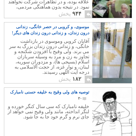
علاقه بوده، و در تظاهرات شرکت نخواهند
نمود. در نتیجه بدون همآهنگی مردمی،
انقلاب محکوم به شکست است.
۹۴۴
پخش
موسوی، و کروبی در حصر خانگی، زندانی
درون زندان، و زندانی درون زندان های دیگر!
۱۱
آقایان کروبی وموسوی در بازداشت
خانگی، و زندانی درون زندان بزرگ به سر
می برند. ولی وقیح با افزودن شکنجه و
تجاوز به زن و مرد به وسیله سربازان
اسلام (بسیجی ها)، و مزدوران سوریه،
لبنان، و نوار غزه، از حجت الاسلامی به
درجه آیت اللهی رسیدند.
۱۸۲
پخش
توصیه های ولی وقیح به خلیفه حسنی نامبارک
۲۰
خلیفه نامبارک که سی سال کنگر خورده و
لنگر انداخته، مانند ولی وقیح نمی خواهد از
جای نرم و گرم خود جا به جا شود.