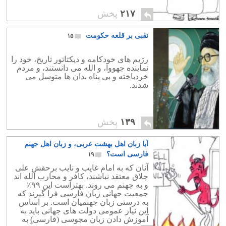
۲۱۷
پخش
نقبی بر قلعه حکومت
۱۵
رژیم های خودکامه و دیکتاتور تاریخ، خود را
نماینده جهووا، و الله می دانستند، و مردم
خردباخته و بی پناه بدان ها متوسل می
شدند.
۱۳۹
پخش
آیا زبان اهل بهشت عربی، و زبان اهل جهنم
فارسی است؟
۱۹
آنان که به امام غایب و نایب برحقش علی
چلاق معتقد نباشند، کافر و محارب الله اند
و به جهنم می روند. بهتراست این ۹۹٪
جمعیت جهانی زبان فارسی فرا گیرند که
به درستی زبان جهنمیان است. بر اساس
این نیاز عمومی دولت های جهانی باید به
آموزش دادن زبان مجوسی (فارسی) به