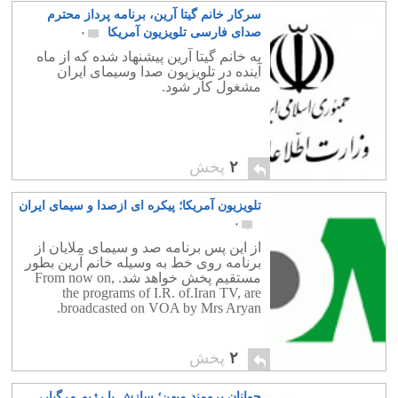
سرکار خانم گیتا آرین، برنامه پرداز محترم
صدای فارسی تلویزیون آمریکا
۰
به خانم گیتا آرین پیشنهاد شده که از ماه
آینده در تلویزیون صدا وسیمای ایران
مشغول کار شود.
۲
پخش
تلویزیون آمریکا؛ پیکره ای ازصدا و سیمای ایران
۰
از این پس برنامه صد و سیمای ملایان از
برنامه روی خط به وسیله خانم آرین بطور
مستقیم پخش خواهد شد. From now on,
the programs of I.R. of.Iran TV, are
broadcasted on VOA by Mrs Aryan.
۲
پخش
جوانان برومند میهن؛ سازش با رژیم مرگبار،