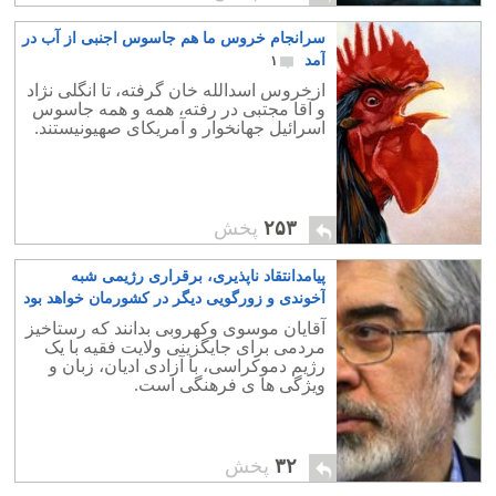
سرانجام خروس ما هم جاسوس اجنبی از آب در
آمد
۱
ازخروس اسدالله خان گرفته، تا انگلی نژاد
و آقا مجتبی در رفته، همه و همه جاسوس
اسرائیل جهانخوار و آمریکای صهیونیستند.
۲۵۳
پخش
پیامدانتقاد ناپذیری، برقراری رژیمی شبه
آخوندی و زورگویی دیگر در کشورمان خواهد بود
۶
آقایان موسوی وکهروبی بدانند که رستاخیز
مردمی برای جایگزینی ولایت فقیه با یک
رژیم دموکراسی، با آزادی ادیان، زبان و
ویژگی ها ی فرهنگی است.
۳۲
پخش