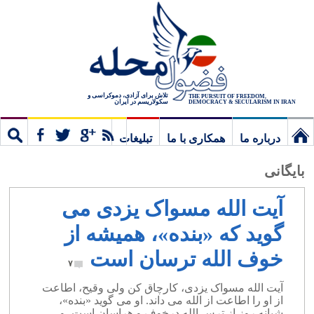
تلاش برای آزادی، دموکراسی و
THE PURSUIT OF FREEDOM,
سکولاریسم در ایران
DEMOCRACY & SECULARISM IN IRAN
درباره ما
همکاری با ما
تبلیغات
نخستین
مشترک
جستج
بایگانی
برگ
آیت الله مسواک یزدی می
گوید که «بنده»، همیشه از
خوف الله ترسان است
۷
آیت الله مسواک یزدی، کارچاق کن ولی وقیح، اطاعت
از او را اطاعت از الله می داند. او می گوید «بنده»،
شبانه روز از ترس الله درخوف و هراسان است، و