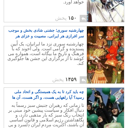
خواهد آورد.
۱۵۰
پخش
چهارشنبه سوری؛ جشنی شادی بخش و موجب
سر افرازی هر ایرانی، مصیبت و عزای هر
آخوند
۱۱
چهارشنبه سوری نزد ما ایرانیان، یک آَیین
پسندیده و گرامی است. ولی آخوند که با
فرهنگ و تاریخ ما بیگانه است، همواره می
کوشد تا از برگزاری این جشن ها جلوگیری
کند.
۱۴۵۹
پخش
چه باید کرد تا به یک همبستگی و اتحاد ملی
رسید؟ آیا راههایی هست، و اگر هست، آن ها
کدامند؟
۶۸
تا زمانی که رهبران جنبش سبز رسماً به
دنبال افکار و سیاست پیشین خود مبنی بر
انتخاب رنگ سبز که بار مذهبی دارد، و
نگاهداشتن رژیم اسلامی و قانون اساسی
آن باشند، اکثریت مردم ایران دلسرد و بی