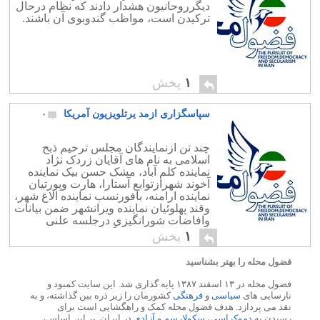
دیگرروحانیون هشدار دادند که نظام درحال
ترکیدن است، مواظب گندوبوی آن باشند.
۱
پخش
سپاسگزاری ازمد یرتلویزیون آمریکا
۰
چند تن ازنمایندگان مجلس ترحیم ذبح
اسلامی به نام های آقایان زردک نژاد
نماینده کلم آباد، مشک حسن بیک نماینده
آخوند شهرازتوابع آستارا، هارت وپورتیان
نماینده ارامنه، بافورنسب نماینده الاغ شهر،
وقند پهلوئیان نماینده ویرانشهر ضمن بیانات
وافاضات شورانگیزی درجلسه علنی
دیروز، ازسوی نمایندگان در حال چرت
۱
پخش
،غایب درجلسه ویا درحال قضای حاجت
ازآقای کمبوزبامبولی […]
فضول محله را بهتر بشناسید
فضول محله در ۱۳ اسفند ۱۳۸۷ پایه گذاری شد. این سایت کمبود و
نارسایی های
سیاسی
و
فرهنگی
کشورمان را زیر ذره بین گذاشته، و به
نقد می پردازد. هدف فضول محله کمک و راهگشایی است برای
رسیدن به
دموکراسی
،
سکولارسم
و
آزادی
در ایران. بر این اساس،