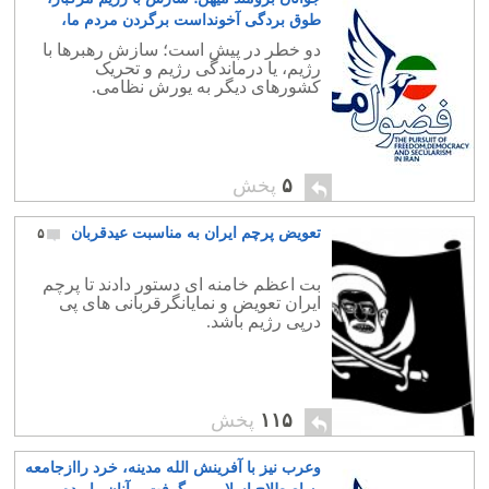
طوق بردگی آخونداست برگردن مردم ما،
هشیار باشید
۰
دو خطر در پیش است؛ سازش رهبرها با
رژیم، یا درماندگی رژیم و تحریک
کشورهای دیگر به یورش نظامی.
۵
پخش
تعویض پرچم ایران به مناسبت عیدقربان
۵
بت اعظم خامنه ای دستور دادند تا پرچم
ایران تعویض و نمایانگرقربانی های پی
درپی رژیم باشد.
۱۱۵
پخش
وعرب نیز با آفرینش الله مدینه، خرد راازجامعه