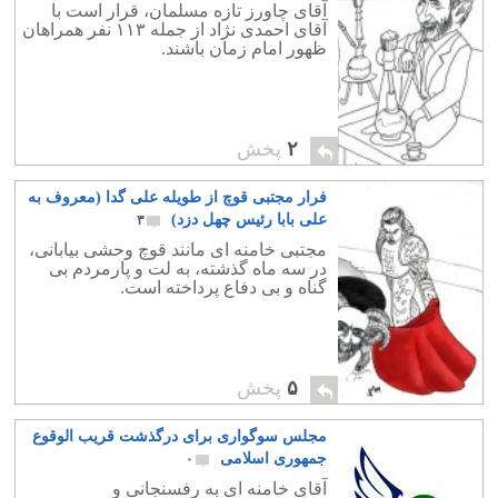
آقای چاورز تازه مسلمان، قرار است با
آقای احمدی نژاد از جمله ۱۱۳ نفر همراهان
ظهور امام زمان باشند.
۲
پخش
فرار مجتبی قوچ از طویله علی گدا (معروف به
علی بابا رئیس چهل دزد)
۳
مجتبی خامنه ای مانند قوچ وحشی بیابانی،
در سه ماه گذشته، به لت و پارمردم بی
گناه و بی دفاع پرداخته است.
۵
پخش
مجلس سوگواری برای درگذشت قریب الوقوع
جمهوری اسلامی
۰
آقای خامنه ای به رفسنجانی و