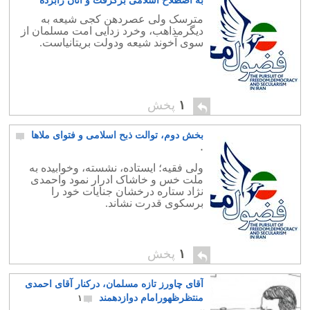
به اصطلاح اسلامی برگرفت و آنان رابرده
خویش ساخت
۰
مترسک ولی عصردهن کجی شیعه به
دیگرمذاهب، وخرد زدایی امت مسلمان از
سوی آخوند شیعه ودولت بریتانیاست.
۱
پخش
بخش دوم، توالت ذبح اسلامی و فتوای ملاها
۰
ولی فقیه؛ ایستاده، نشسته، وخوابیده به
ملت خس و خاشاک ادرار نمود واحمدی
نژاد ستاره درخشان جنایات خود را
برسکوی قدرت نشاند.
۱
پخش
آقای چاورز تازه مسلمان، درکنار آقای احمدی
منتظرظهورامام دوازدهمند
۱