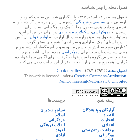
فضول محله را بهتر بشناسید
فضول محله در ۱۳ اسفند ۱۳۸۷ پایه گذاری شد. این سایت کمبود و
نارسایی های
سیاسی
و
فرهنگی
کشورمان را زیر ذره بین گذاشته، و به
نقد می پردازد. هدف فضول محله کمک و راهگشایی است برای
رسیدن به
دموکراسی
،
سکولارسم
و
آزادی
در ایران. بر این اساس،
مسئولین فضول محله همواره به دنبال آوازند، نه
آوازه خوان
. آن کس
که در راستای کمک به آزادی و سربلندی کشورمان سخن گوید،
گفتارش مورد ستایش و تحسین ما بوده، و چنانچه گفتار او اشتباه و بر
مبنای سیاست نادرست برای
دموکراسی
مردم ایران باشد، مورد
انتقاد و اعتراض گروه ما قرار خواهد گرفت. برای آگاهی شما خواننده
گرامی، همه روزه بیشتر از ۱۰،۰۰۰ نفر از این سایت دیدن می کنند.
فضول محله
© ۱۳۹۳-۱۳۸۷ -
Cookie Policy
This work is licensed under a
Creative Commons Attribution-
NonCommercial-NoDerivs 3.0 Unported
رسته بندي
برچسب‌ها
آوارگان و پناهندگان
سپاه پاسداران
اقتصاد
اسلام
انتخابات
خردگرائی
انتقادی
انقلاب فرهنگی
بهداشت و تندرستی
آخوند
بیوگرافی
آزادی
پادشاهی
میرحسین موسوی