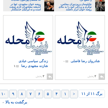
چاپلوسان و مزدوران مجلس،
روضه خوان مشهدی، تنها در
نوکری و بردگی خود را به ملای
اندیشه مفتخوران تازی صفت
روضه خوان ابراز داشتند
است و نه ایرانیان خدمتگذار
شادروان رضا فاضلی
زندگی سیاسی عبادی
۰
شازده مشهدی رضا
۱
۲
پخش
۲
پخش
برگ ۱۱ از ۱۱
۱۰
۹
۸
۷
۶
۵
۴
۱
<
برگشت به بالا