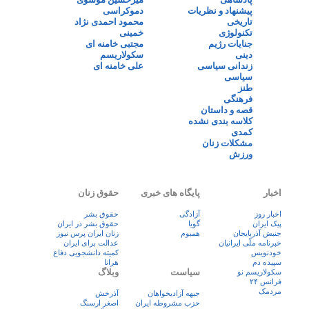
پیشنهاد و نظریات
دموکراسی
تاریخی
محمود احمدی نژاد
تکنولوژی
خمینی
جنایات رژیم
مجتبی خامنه ای
دینی
سکولاریسم
زندانی سیاسی
علی خامنه ای
سیاسی
طنز
فرهنگی
قصه و داستان
کلاسه بندی نشده
کمدی
مشکلات زنان
ورزش
اخبار
پایگاه های خبری
حقوق زنان
اخبار روز
آزادگی
حقوق بشر
پيک ايران
گویا
حقوق بشر در ایران
جنبش آذربایجان
همبوم
زنان ايران پرس نيوز
خبرنامه ملّی ایرانیان
عدالت برای ایران
خودنویس
کمیته دانشجویی دفاع
سپیده دم
هرانا
سیاست
وبلاگ
سکولاریسم نو
فرانس ۲۴
مردمک
جبهه آزادیخواهان
آذرخش
حزب مشروطه ایران
اصغر ارسنگ