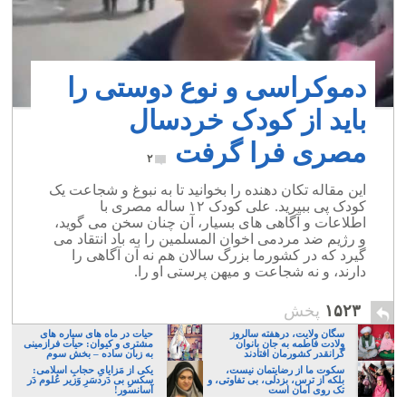
دموکراسی و نوع دوستی را
باید از کودک خردسال
مصری فرا گرفت
۲
این مقاله تکان دهنده را بخوانید تا به نبوغ و شجاعت یک
کودک پی ببیرید. علی کودک ۱۲ ساله مصری با
اطلاعات و آگاهی های بسیار، آن چنان سخن می گوید،
و رژیم ضد مردمی اخوان المسلمین را به باد انتقاد می
گیرد که در کشورما بزرگ سالان هم نه آن آگاهی را
دارند، و نه شجاعت و میهن پرستی او را.
۱۵۲۳
پخش
سگان ولایت، درهفته سالروز
حیات در ماه های سیاره های
ولادت فاطمه به جان بانوان
مشتری و کیوان: حیات فرازمینی
گرانقدر کشورمان افتادند
به زبان ساده – بخش سوم
سکوت ما از رضایتمان نیست،
یکی از مَزایایِ حجابِ اسلامی:
بلکه از ترس، بزدلی، بی تفاوتی، و
سکسِ بی دَردسَرِ وَزیر عُلوم دَر
تک روی امان است
آسانسور!