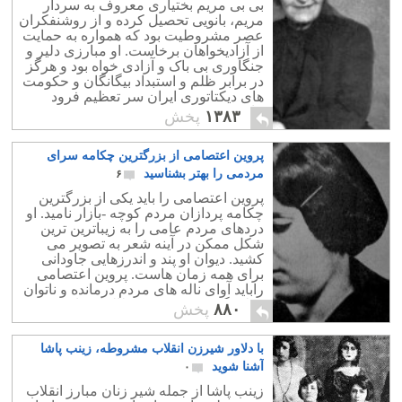
بی بی مریم بختیاری معروف به سردار
مریم، بانویی تحصیل کرده و از روشنفکران
عصر مشروطیت بود که همواره به حمایت
از آزادیخواهان برخاست. او مبارزی دلیر و
جنگاوری بی باک و آزادی خواه بود و هرگز
در برابر ظلم و استبداد بیگانگان و حکومت
های دیکتاتوری ایران سر تعظیم فرود
نیاورد!.
۱۳۸۳
پخش
پروین اعتصامی از بزرگترین چکامه سرای
مردمی را بهتر بشناسید
۶
پروین اعتصامی را باید یکی از بزرگترین
چکامه پردازان مردم کوچه -بازار نامید. او
دردهای مردم عامی را به زیباترین ترین
شکل ممکن در آینه شعر به تصویر می
کشید. دیوان او پند و اندرزهایی جاودانی
برای همه زمان هاست. پروین اعتصامی
راباید آوای ناله های مردم درمانده و ناتوان
و بلند گوی جور و ستم ظالمان دانست
۸۸۰
پخش
با دلاور شیرزن انقلاب مشروطه، زینب پاشا
آشنا شوید
۰
زینب پاشا از جمله شیر زنان مبارز انقلاب