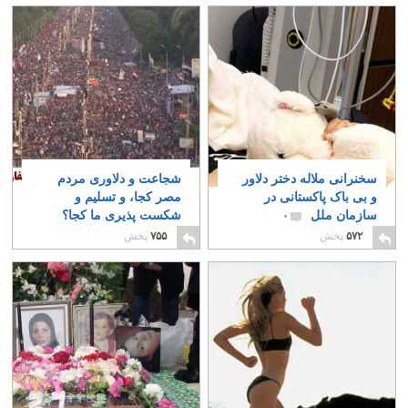
سخنرانی ملاله دختر دلاور
شجاعت و دلاوری مردم
و بی باک پاکستانی در
مصر کجا، و تسلیم و
سازمان ملل
شکست پذیری ما کجا؟
۰
۱
۵۷۲
پخش
۷۵۵
پخش