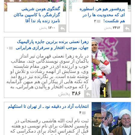
پروفسور هیو هر، اسطوره
گفتگوی هومن شریفی
ای که محدودیت ها را در
گزارشگر، با کاسپین ماکان
هم شکست!
نامزد زنده یاد ندا آقا
۲
سلطان پیرامون انتخابات
۲۴۱۲
پخش
۱۲۰۰
پخش
۰
زهرا نعمتی برنده برترین جایزه پارالیمپیک
جهان، موجب افتخار و سرفرازی هرایرانی
۰
در باره زهرا نعمتی قهرمان تیر انداز
باکمان از سوی نویسندگانی چند، مطالب
خوب و ارزنده ای در خور مقام شایسته
وی، و ستایش از آنهمه رشادت و تلاش او
نوشته شده است. بر نگارنده نیز دریغ آمد
که نکته هایی از پیکار این هم میهن گرانمایه
را که موجب افتخار و بالیدن هرایرانی، به
ویژه بانوان است، به نگارش نیاورد.
۳۸۶
پخش
انتخابات آزاد در دقیقه نود ـ از تهران تا استکهلم
۴
ثبت نام آیت الله هاشمی رفسنجانی در
واپسین لحظات برای نام نویسی دو هفته
قبل از کنفرانس اتحاد برای دمکراسی که