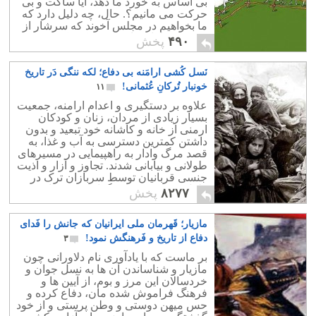
بی اساس به خورد ما دهد، آیا ساکت و بی
حرکت می مانیم؟. حال، چه دلیل دارد که
ما بخواهیم در مجلس آخوند که سرشار از
ترفند و ریاکاری است، شرکت کنیم؟.
۴۹۰
پخش
نَسل کُشی ارامَنه بی دفاع؛ لکه ننگی دَر تاریخ
خونبار تُرکانِ عُثمانی!
۱۱
علاوه بر دستگیری و اعدام ارامنه، جمعیت
بسیار زیادی از مردان، زنان و کودکان
ارمنی از خانه و کاشانه خود تبعید و بدون
داشتن کمترین دسترسی به آب و غذا، به
قصد مرگ وادار به راهپیمایی در مسیرهای
طولانی و بیابانی شدند. تجاوز و آزار و اذیت
جنسی قربانیان توسط سربازان ترک در
طول تبعید به دفعات گزارش شده‌ است.
۸۲۷۷
پخش
مازیار؛ قَهرمان ملی ایرانیان که جانش را فَدای
دفاع از تاریخ و فَرهنگش نمود!
۳
بر ماست که با یادآوری نام دلاورانی چون
مازیار و شناساندن آن ها به نسل جوان و
خردسالان این مرز و بوم، از آیین ها و
فرهنگ فراموش شده مان، دفاع کرده و
حس میهن دوستی و وطن پرستی و از خود