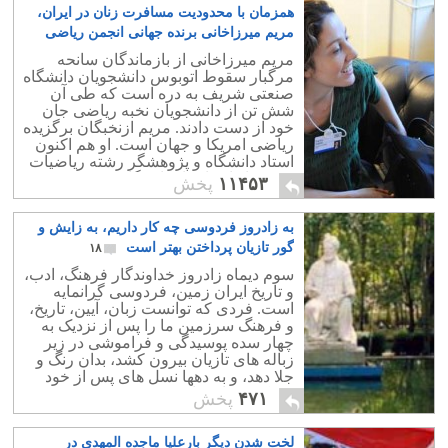
همزمان با محدودیت مسافرت زنان در ایران،
مریم میرزاخانی برنده جهانی انجمن ریاضی
آمریکا شد!
۷
مریم میرزاخانی از بازماندگان سانحه
مرگبار سقوط اتوبوس دانشجویان دانشگاه
صنعتی شریف به دره است که طی آن
شش تن از دانشجویان نخبه ریاضی جان
خود از دست دادند. مریم ازنخبگان برگزیده
ریاضی امریکا و جهان است. او هم اکنون
استاد دانشگاه و پژوهشگر رشته ریاضیات
و پیش از این استاد دانشگاه پرینستون بوده
۱۱۴۵۳
پخش
است.
به زادروز فردوسی چه کار داریم، به زایش و
گور تازیان پرداختن بهتر است
۱۸
سوم دیماه زادروز خداوندگار فرهنگ، ادب،
و تاریخ ایران زمین، فردوسی گرانمایه
است. فردی که توانست زبان، آیین، تاریخ،
و فرهنگ سرزمین ما را پس از نزدیک به
چهار سده پوسیدگی و فراموشی در زیر
زباله های تازیان بیرون کشد، بدان رنگ و
جلا دهد، و به دهها نسل های پس از خود
پیشکش و ارمغان بخشد.
۴۷۱
پخش
لخت شدن دیگر بارعلیا ماجده المهدی در