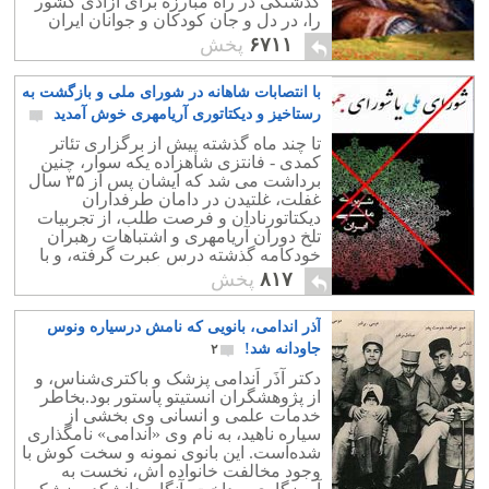
گذشتگی در راه مبارزه برای آزادی کشور
را، در دل و جان کودکان و جوانان ایران
زمین، زنده کنیم.
۶۷۱۱
پخش
با انتصابات شاهانه در شورای ملی و بازگشت به
رستاخیز و دیکتاتوری آریامهری خوش آمدید
۱۳
تا چند ماه گذشته پیش از برگزاری تئاتر
کمدی - فانتزی شاهزاده یکه سوار، چنین
برداشت می شد که ایشان پس از ۳۵ سال
غفلت، غلتیدن در دامان طرفداران
دیکتاتورنادان و فرصت طلب، از تجربیات
تلخ دوران آریامهری و اشتباهات رهبران
خودکامه گذشته درس عبرت گرفته، و با
مردم همراه شود. ولی افسوس، و صد
۸۱۷
پخش
افسوس که چنین نشد.
آذر اندامی، بانویی که نامش درسیاره ونوس
جاودانه شد!
۲
دکتر آذَر اَندامی پزشک و باکتری‌شناس، و
از پژوهشگران انستیتو پاستور بود.بخاطر
خدمات علمی و انسانی وی بخشی از
سیاره ناهید، به نام وی «اندامی» نامگذاری
شده‌است. این بانوی نمونه و سخت کوش با
وجود مخالفت خانواده اش، نخست به