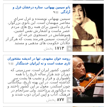
بانو سیمین بهبهانی، ستاره درخشان غزل و
آزادگی
۹
سیمین بهبهانی نویسنده و غزل‌ سرای
معاصر میهنمان است. این بانوی بزرگوار،
مادری دلسوز برای همه رنج های مردم
عصر ماست و اشعارش نفس آتشین،
هموطنانش در جستجوی جرعه ای
آزادیست. سیمین هنرمند یست که هرگز از
جلادان حکومت های مذهبی و مستبد
نهراسید و در پیشاپیش اعتراضات مردمی
۱۷۱۳
پخش
آغوش بر روی خطرات گشود.
روضه خوان مشهدی، تنها در اندیشه مفتخوران
تازی صفت است و نه ایرانیان خدمتگذار
۱
کشور، کشور ایران است. سرزمینی که
دوران چند هزار ساله تاریخ را با همه
ناهمواری و فراز و نشیب ها پشت سر
گذاشته است. در این پهنه تاریخ، بیگانگانی
چون اسکندر، مغول بر این کشور تاختند و
به دیکتاتوری پرداختند. ولی سرانجام در
فرهنگ، آداب و آیین ایران ذوب شدند و
هرکدام به خدمتگذاری و ایران دوستی
۸۷۷
پخش
پرداختند.