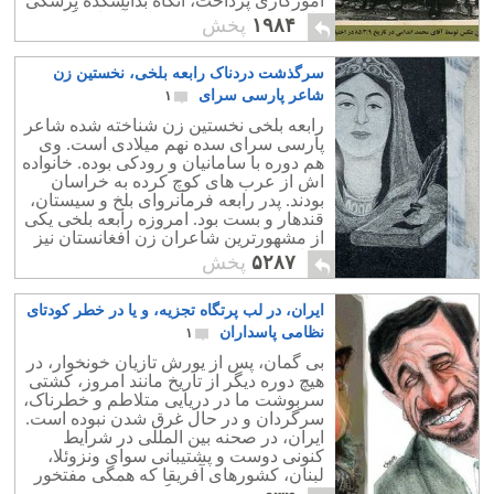
آموزگاری پرداخت، آنگاه بدانشکده پزشکی
راه یافت سپس به تحقیقات آزمایشگاهی
۱۹۸۴
پخش
پرداخت.
سرگذشت دردناک رابعه بلخی، نخستین زن
شاعر پارسی‌ سرای
۱
رابعه بلخی نخستين زن شناخته شده شاعر
پارسی سرای سده نهم میلادی است. وی
هم دوره با سامانیان و رودکی بوده. خانواده
اش از عرب های کوچ کرده به خراسان
بودند. پدر رابعه فرمانروای بلخ و سیستان،
قندهار و بست بود. امروزه رابعه بلخی یکی
از مشهورترین شاعران زن افغانستان نیز
خوانده می شود.
۵۲۸۷
پخش
ایران، در لب پرتگاه تجزیه، و یا در خطر کودتای
نظامی پاسداران
۱
بی گمان، پس از یورش تازیان خونخوار، در
هیچ دوره دیگر از تاریخ مانند امروز، کشتی
سربوشت ما در دریایی متلاطم و خطرناک،
سرگردان و در حال غرق شدن نبوده است.
ایران، در صحنه بین المللی در شرایط
کنونی دوست و پشتیبانی سوای ونزوئلا،
لبنان، کشورهای آفریقا که همگی مفتخور
و سودجویند دوست دیگری ندارد.