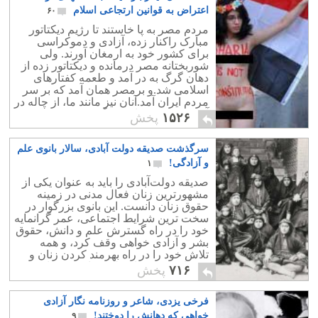
اعتراض به قوانین ارتجاعی اسلام
۶۰
مردم مصر به پا خاستند تا رژیم دیکتاتور
مبارک راکنار زده، آزادی و دموکراسی
برای کشور خود به ارمغان آورند. ولی
شوربختانه مصر درمانده و دیکتاتور زده از
دهان گرگ به در آمد و طعمه کفتارهای
اسلامی شد.و برمصر همان آمد که بر سر
مردم ایران آمد.آنان نیز مانند ما، از چاله در
آمده به درون چاه سرنگون شدند.
۱۵۲۶
پخش
سرگذشت صدیقه دولت آبادی، سالار بانوی علم
و آزادگی!
۱
صدیقه دولت‌آبادی را باید به عنوان یکی از
مشهورترین زنان فعال مدنی در زمینه
حقوق زنان دانست. این بانوی بزرگوار در
سخت ترین شرایط اجتماعی، عمر گرانمایه
خود را در راه گسترش علم و دانش، حقوق
بشر و آزادی خواهی وقف کرد، و همه
تلاش خود را در راه بهرمند کردن زنان و
دختران محروم از علم و دانش به کار
۷۱۶
پخش
گرفت!.
فرخی یزدی، شاعر و روزنامه نگار آزادی
خواهی که دهانش را دوختند!
۹