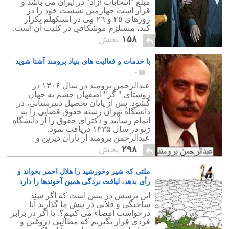
مبلغ "انتخابات آزاد" در ایران می باشد و
قرار است چهارمین نشست خود را در
روزهای ٢٥ و ٢٦ مِی در استکهلم تکرار
کند، مستلزم موشکافی در کلیت آن است.
"انتخابات آزاد" از حق گزینه فردی آغاز می
۱۵۸
پخش
شود.
با خدمات و فعالیت های بنیاد برومند آشنا شوید
۰
عبدالرحمن برومند در سال ۱۳۰۶ در
روستای " گز" اصفهان چشم به جهان
گشود. پس از پایان تحصیل دبیرستانی، در
دانشگاه تهران رشته حقوق قضایی را به
اتمام رسانید و دکترای حقوق را از دانشگاه
ژنو در سال ۱۳۳۵ دریافت نمود.
عبدالرحمن برومند از یاران دیرین و
همکاران دکتر بختیار بود و تا مرگ از او
۲۹۸
پخش
جدانشد.
ملتی که شیر وخورشید را هلال احمر بخواند و
رأی بدهد، لیاقت بردگی همین آخوندها را دارد
۰
این پرسش در پیش است که اگر سند
ساختگی و قلابی در پیش ما گذارند آیا
درخواست امضاء می کنیم؟. یا اگر در برابر
فردی قرار بگیریم که مطالبی دروغین و