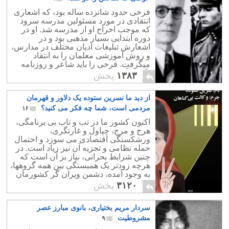
فرخی حدود شانزده ساله بود، که اشعاری
انتقادی در مورد مسئولین مدرسه سرود
که موجب اخراج او از مدرسه شد. او در
دوره ابتدایی بسیار مذهبی بود و در
اشعارش تبلیغات ادیان مختلف در مدارس،
و روش آموزشی معلمان را به انتقاد
میگرفت. فرخی را باید شاعر و روزنامه‌
نگاری آزادی‌خواه و دموکرات دوران
۱۳۸۳
پخش
مشروطیت دانست.
از دید ما نسرین ستوده یک دلاور و قهرمان
مردمی است، شما چه فکر می کنید؟
۱۶
اکنون کشور ما در تب و تاب بی برنامگی،
هرج و مرج، چپاول و غارتگری،
ورشکستگی اقتصادی می سوزد و احتمال
حمله نظامی و تجزیه آن نیز زیاد است. در
چنین شرایط بحرانی، نیاز بر آن است که
هرچه زودتر یک همبستگی بین همه گروهها،
به وجود آمده، دشمن ویران گر کشورمان
را از خانه و کاشانه خود بیرون برانیم.
۳۱۲۰
پخش
سردار مریم بختیاری، بانوی مبارز عصر
مشروطیت
۹