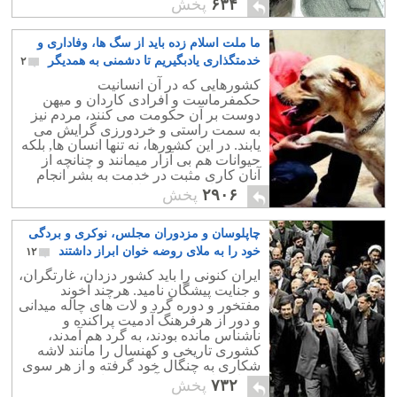
۶۳۴
پخش
ما ملت اسلام زده باید از سگ ها، وفاداری و
خدمتگذاری یادبگیریم تا دشمنی به همدیگر
۲
کشورهایی که در آن انسانیت
حکمفرماست و افرادی کاردان و میهن
دوست بر آن حکومت می کنند، مردم نیز
به سمت راستی و خردورزی گرایش می
یابند. در این کشورها، نه تنها انسان ها, بلکه
حیوانات هم بی آزار میمانند و چنانچه از
آنان کاری مثبت در خدمت به بشر انجام
پذیرد، نوازش شده بدانان توجه بیشتری
۲۹۰۶
پخش
خواهد شد.
چاپلوسان و مزدوران مجلس، نوکری و بردگی
خود را به ملای روضه خوان ابراز داشتند
۱۲
ایران کنونی را باید کشور دزدان، غارتگران،
و جنایت پیشگان نامید. هرچند آخوند
مفتخور و دوره گرد و لات های چاله میدانی
و دور از هرفرهنگ آدمیت پراکنده و
ناشناس مانده بودند، به گرد هم آمدند،
کشوری تاریخی و کهنسال را مانند لاشه
شکاری به چنگال خود گرفته و از هر سوی
به پاره پاره کردن آن پی پردازند.
۷۳۲
پخش