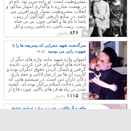
مشروطیت است. او زاده تبریز بود. نام او
در نهضت مبارزه با واگذاری امتیاز تنباکو، و
انقلاب مشروطیت بسیار غرورآفرین می
باشد. در منابع تاریخی گوناگون از زینب
پاشا با نام ها و القابی چون: بی بی شاه
زینب، زینب باجی، ده باشی زینب و ائل
قیزی یاد شده است.
۸۴۶
پخش
سرگذشت شهید محرابی که پسربچه ها را با
شهوت رانی می بوسید
۱۱
اصولن واژه شهید مانند واژه های دیگر از
ساخته های اسلام برای خرد کردن، نادیده
گرفتن و پایمال کردن حقوق دیگران بوده و
کاربرد آن ها نیز از شارلاتانی و حقه بازی
دکان داران دین است. در سیستم هایی که
از شر دخالت اسلام برکنار بوده اند، کشته
شدن در راه هدف های بالایی چون دفاع از
میهن، تنها افتخار آمیز است
۱۱۱۵
پخش
طاهره قُرةالعَین، شیرزن مبارز تساوی حقوق
زنان و آزادی بیان
۱۳
طاهره قُرةالعَین، بی شک یکی از نخستین
و جاودانه ترین بانوی آزادی خواه و مبارز