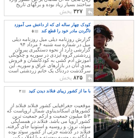
ساختند بسیار زیاد بوده و برگهای تاریخ
ایران را به لجن و سیاهی کشانده است.
۳۲۷
پخش
کودک چهار ساله ای که از داعش می آموزد
تاگردن مادر خود را قطع کند
۵
گزارش روزنامه دیلی میل روزنامه دیلی
میل در شماره سه شنبه ۶ مرداد ۹۴
گزارشی دارد از نحوه دستگیری پیروان
زردشتی گروه ایزدی در سوریه و چگونگی
آموزش آدم کشی به کودکانشان و فروش
بعدی آنان در بازارهای عراق و سوریه. این
سرگذشت دردناک یک خانم زردشتی است
که با فرزندانش اسیر داعش شد.
۸۲۵
پخش
با ما از کشور زیبای فنلاند دیدن کنید
۲
موقعیت جغرافیایی کشور فنلاند فنلاند از
کشورهای اسکاندیناوی شمال اروپاست که
۵/۴ میلیون جمعیت و ازکم جمعیت ترین
کشور اروپا می باشد. فنلاند در همسایگی
سوئد، نروژ، و روسیه و استونیا جای گرفته.
فنلاند در گذشته جزئی از کشور سوئد بوده
و آنگاه به روسیه پیوسته و با انقلاب کبیر