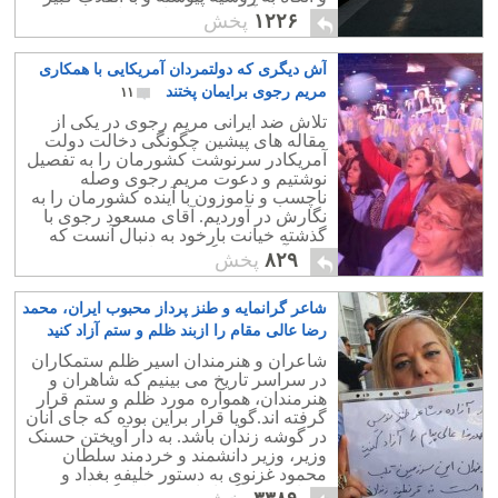
روسیه از آن کشور جدا شده است.
۱۲۲۶
پخش
آش دیگری که دولتمردان آمریکایی با همکاری
مریم رجوی برایمان پختند
۱۱
تلاش ضد ایرانی مریم رجوی در یکی از
مقاله های پیشین چگونگی دخالت دولت
آمریکادر سرنوشت کشورمان را به تفصیل
نوشتیم و دعوت مریم رجوی وصله
ناچسب و ناموزون با آینده کشورمان را به
نگارش در آوردیم. آقای مسعود رجوی با
گذشته خیانت بارخود به دنبال آنست که
رژیم آخوندی دیگری مشابه رژیم کنونی در
۸۲۹
پخش
ایران برپا کند.
شاعر گرانمایه و طنز پرداز محبوب ایران، محمد
رضا عالی مقام را ازبند ظلم و ستم آزاد کنید
۱
شاعران و هنرمندان اسیر ظلم ستمکاران
در سراسر تاریخ می بینیم که شاهران و
هنرمندان، همواره مورد ظلم و ستم قرار
گرفته اند.گویا قرار براین بوده که جای آنان
در گوشه زندان باشد. به دار آویختن حسنک
وزیر، وزیر دانشمند و خردمند سلطان
م‍‍‍‍‍حمود غزنوی به دستور خلیفه بغداد و
دههانمونه دیگر از این خودکامگی است.