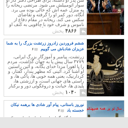
سن پدر او داشته، برای طراحی دفتر کار او
سوار اتومبیلش می شود. مرتضی ریحانه را
به منزل عمه اش که خالی بوده می برد.
آنگاه، دور کمر او را گرفته و تقاضای
سکس می کند. ریحانه در مقام دفاع از
ناموس و شرف خود با چاقویی به کتف او
می زند که منجر به مرگ او می شود.
۴۸۶۶
پخش
ششم فروردین زادروز زرتشت بزرگ را به شما
عزیزان شادباش می گوییم
۶
زرتشت، پیامبر و آموزگار بزرگ ایرانی،
۳۷۷۹ سال پیش پا به جهان گذاشت، مردم
را با اهورا مزدا خدای یگانه، و آئین راستین
او آشنا کرد. آئینی که مظهر پندار، گفتار، و
کردارنیک، یعنی همه خوبی ها، پاکی ها، و
راستی های جهانی است، و اززشتی ها،
پلیدی ها، خیانت و دروغگوئی دور و برکنار
است.
۱۰۴۰
پخش
نوروز باستانی، پیام آور شادی ها برهمه نیکان
خجسته باد
۲
نوروز یادگار گرانبها و جاودانه ای است که
از نیاکان و پیشینیان به ما رسیده. نوروز را
باید سند پرارزش از تاریخ کهنسال و