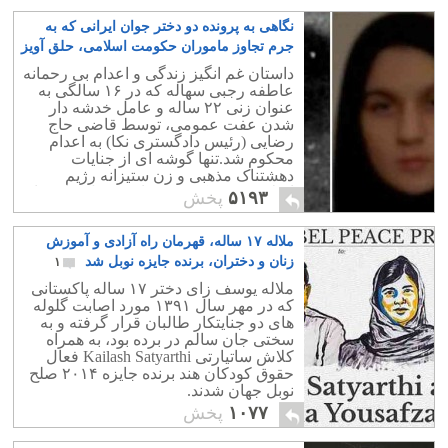
نگاهی به پرونده دو دختر جوان ایرانی که به
جرم تجاوز ماموران حکومت اسلامی، حلق آویز
شدند!
۱۵
داستان غم انگیز زندگی و اعدام بی رحمانه
عاطفه رجبی سهاله که در ۱۶ سالگی به
عنوان زنی ٢٢ ساله و عامل خدشه دار
شدن عفت عمومی، توسط قاضی حاج
رضایی (رئیس دادگستری نکا) به اعدام
محکوم شد.تنها گوشه ای از جنایات
دهشتناک مذهبی و زن ستیزانه رژیم
اسلامی در شکنجه و تجاوز و قتل عام زنان
۵۱۹۳
پخش
و دختران این سرزمین است.
ملاله ۱۷ ساله، قهرمان راه آزادی و آموزش
زنان و دختران، برنده جایزه نوبل شد
۱
ملاله یوسف زای دختر ۱۷ ساله پاکستانی
که در مهر سال ۱۳۹۱ مورد اصابت گلوله
های دو جنایتکار طالبان قرار گرفته و به
سختی جان سالم در برده بود، به همراه
کلاش ساتیارتی Kailash Satyarthi فعال
حقوق کودکان هند برنده جایزه ۲۰۱۴ صلح
نوبل جهان شدند.
۱۰۷۷
پخش