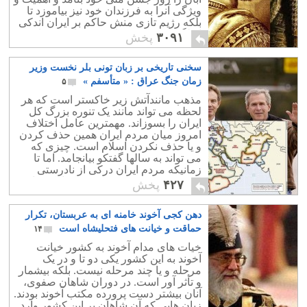
ویژگی آنرا به فرزندان خود نیز بیاموزد تا
بلکه رژیم تازی منش حاکم بر ایران اندکی
از لگد کوب کردن تاریخ کهنمان خودداری
۳۰۹۱
پخش
کند.
سخنی تاریخی بر زبان تونی بلر نخست وزیر
زمان جنگ عراق : « متأسفم »
۵
مذهب مانندآتش زیر خاکستر است که هر
لحظه می تواند مانند یک تنوره بزرگ کل
ایران را بسوزاند. مهمترین عامل اختلاف
امروز میان مردم ایران همین حذف کردن
و یا حذف نکردن اسلام است. چیزی که
می تواند به سالها گفتکو بیانجامد. اما تا
زمانیکه مردم ایران درکی از نادرستی
مذهب و درستی سیستم دموکراتیک نداشته
۴۲۷
پخش
باشند ، امیدی به تغییر عمده در اوضاع
نابسامان ایران نخواهد بود.
دهن کجی آخوند خامنه ای به عربستان، تکرار
حماقت و خیانت های فتحلیشاه است
۱۴
خی‍ات های مدام آخوند به کشور خیانت
آخوند به این کشور یکی دو تا و در یک
مرحله و یا چند مرحله نیست. بلکه بیشمار
و تأثر آور است. در دوران شاهان صفوی،
آنان بیشتر دست پرورده مکتب آخوند بودند.
زیان هایی که آن شاهان بر این کشور وارد