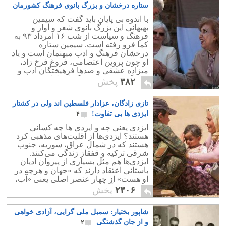
ستاره درخشان و بزرگ بانوی فرهنگ کشورمان
۲
با اندوه بی پایان باید گفت که سیمین
بهبهانی این بزرگ بانوی شعر و آواز و
فرهنگ و سیاست از شب ۱۶ امرداد ۹۳ به
کما فرو رفته است. سیمین ستاره
درخشان فرهنگ و ادب میهنمان است و یاد
او چون پروین اعتصامی، فروغ فرخ زاد،
میزاده عشقی و صدها فرهیختگان ادب و
فرهنگ کشورمان هرگز از دلها بیرون
۳۸۲
پخش
نخواهد رفت.
تازی زادگان، عزادار فلسطین اند ولی در کشتار
ایزدی ها بی تفاوت!
۴
ایزدی یعنی چه و ایزدی ها چه کسانی
هستند؟ ایزدی‌ها از اقلیت‌های مذهبی کرد
هستند که در شمال عراق، سوریه، جنوب
شرقی ترکیه و قفقاز زندگی می‌کنند.
ایزدی‌ها هم مثل بسیاری از پیروان ادیان
باستانی اعتقاد دارند که «جهان و هرچه در
او هست» از چهار عنصر اصلی یعنی «آب،
باد، خاک و آتش» ترکیب یافته‌است.
۲۳۰۶
پخش
شاپور بختیار: سمبل ملی گرایی، آزادی خواهی
و از جان گذشتگی
۲