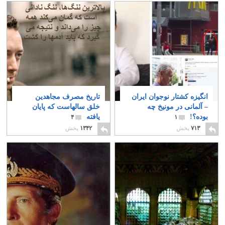
انگیزه کشتار نوجوان ایران
تاریخ مصرف مجاهدین
– آلمانی در مونیخ چه
خلق سالهاست که پایان
بوده؟!
یافته
۴
۱
۷۱۳
پخش
۱۳۴۲
پخش