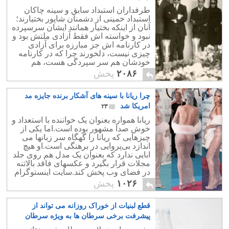
طرفداران استبداد سابق و سینه چاکان
استبداد خمینی از دشمنان شاپور بختیارند؛
آنان از اینکه بختیار همانند ایشان سرسپرده
نبود و خواسته اش فقط آزادی ملتش بود و
در کارنامه اش جز مبارزه برای آزادی
چیزی نیست، دلخورند چرا که در کارنامه
خودشان هم سر سپردگی هست، هم
دستبوسی استبداد و هم خیانت به ایران!
۲۰۸۶
پخش
چرا ریانا با سینه های آشکار برنده جایزه مد
امریکا شد
۲۳
ریانا همواره بعنوان یک خواننده با استعداد و
خوش صدا مشهور بوده است.اما یکی از
چیزهایی که ریانا را گهگاه سر زبانها می
اندازد بی‌پروایی در برهنگی است.او هیچ
ابایی ندارد که بعنوان یک مدل هم روی جلد
مجلات قرار بگیرد و عکسهای فاقد بالاتنه
در فضای وب پخش کند.سایت اینستوگرام
که یکی از مهمترین سایتهای اشتراک
۱۰۲۶
پخش
تصاویر است پنجم ماه می گذشته اشتراک
ریانا را غیر فعال کرد. ریانا حدود ۱۳ میلیون
قطع لبنیات از خوراک روزانه می تواند از
بیننده و همراه داشت. علت غیر فعال شدن
اکانت وی عبور از قوانین مورد احترام در
پیشرفت برخی سرطان ها به ویژه سرطان
سایت اینستوگرام اعلام شد.چند ساعت
سینه جلوگیری کند
۳