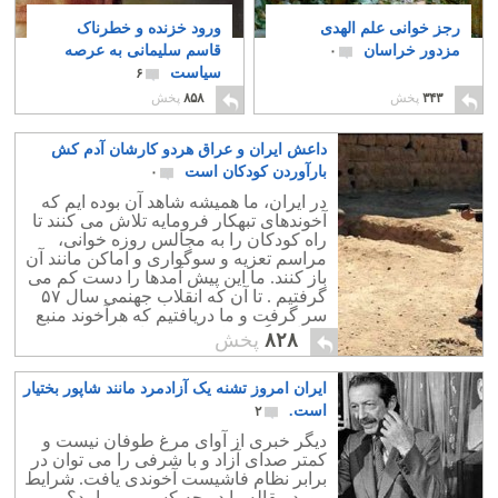
رجز خوانی علم الهدی
ورود خزنده و خطرناک
مزدور خراسان
قاسم سلیمانی به عرصه
۰
سیاست
۶
۳۴۳
پخش
۸۵۸
پخش
داعش ایران و عراق هردو کارشان آدم کش
بارآوردن کودکان است
۰
در ایران، ما همیشه شاهد آن بوده ایم که
آخوندهای تبهکار فرومایه تلاش می کنند تا
راه کودکان را به مجالس روزه خوانی،
مراسم تعزیه و سوگواری و اماکن مانند آن
باز کنند. ما این پیش آمدها را دست کم می
گرفتیم . تا آن که انقلاب جهنمی سال ۵۷
سر گرفت و ما دریافتیم که هرآخوند منبع
فساد و گمراه کردن کودکان است.
۸۲۸
پخش
ایران امروز تشنه یک آزادمرد مانند شاپور بختیار
است.
۲
دیگر خبری از آوای مرغ طوفان نیست و
کمتر صدای آزاد و با شرفی را می توان در
برابر نظام فاشیست آخوندی یافت. شرایط
مورد مقاله را در چه کسی می یابید؟