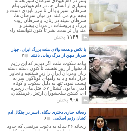
بشر در دام هیولای سرطان شوربختانه
بعد اکانت وی فعال شد ولی این بار ریانا
بسیاری از انسان ها، در دام هیولایی بنام
اکانت خود را با ۱۳ میلیون طرفدار از
سرطان اسیر و با آن تا مرز نابودی دست و
اینستو گرام پاک کرد و در توئیتر نوشت:
پنجه نرم می کنند. در میان سرطان ها،
"بگذارید روشن کنم... من اکانت
سرطان سینه در زنان، و سرطان روده
اینستوگرام ندارم!" ظاهرا عذر خواهی
بزرگ و پروستات در مردان بیشتر و
سایت اینستوگرام هم کمکی نکرد و
متداول تراست. بشر تا کنون نتوانسته راه
"شخص" ریانا دیگر در اینستوگرام نیست و
درمان درستی برای هرگونه سرطانی پیدا
۱۱۴۹
پخش
طرفدارانش برای دیدن آنچه می پوشد (یا
کند .
نمی پوشد!!) باید به فیس بوک و توئیتر
بروند.
با تلاش و همت والای ملت بزرگ ایران، چهار
سرباز میهن از مرگ رهایی یافتند
۲
پیامد سکوت ملت اگر دیدیم که این رژیم
آدمخوار از روز نخست تا کنون دسته دسته
زنان ومردان ایران را زیر شکنجه و تجاوز
قرار داده و یا به راههای گوناگون سر به
نیست نمود، تنها به دلیل سکوت و کوتاه
آمدن ما بود. کشتار ۶۷، قتل های زنجیره
ای، کشتن سلحشوران ارتش، فرهنگیان،
تجاوز و شکنجه زنان از همین گونه است.
۹۰۸
پخش
ریحانه جباری دختری بیگناه، اسیر در چنگال آدم
کشان رژیم اسلامی
۶
ریحانه ۲۶ ساله به دعوت مرتضی که حدود