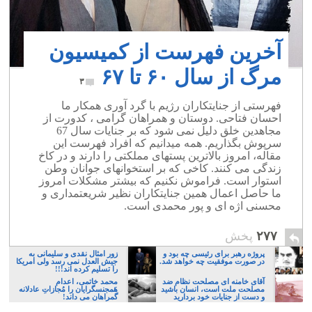
آخرین فهرست از کمیسیون
مرگ از سال ۶۰ تا ۶۷
۳
فهرستی از جنایتکاران رژیم با گرد آوری همکار ما
احسان فتاحی. دوستان و همراهان گرامی ، کدورت از
مجاهدین خلق دلیل نمی شود که بر جنایات سال 67
سرپوش بگذاریم. همه میدانیم که افراد فهرست این
مقاله، امروز بالاترین پستهای مملکتی را دارند و در کاخ
زندگی می کنند. کاخی که بر استخوانهای جوانان وطن
استوار است. فراموش نکنیم که بیشتر مشکلات امروز
ما حاصل اعمال همین جنایتکاران نظیر شریعتمداری و
محسنی اژه ای و پور محمدی است.
۲۷۷
پخش
پروژه رهبر برای رئیسی چه بود و
زور امثال نقدی و سلیمانی به
در صورت موفقیت چه خواهد شد.
جیش العدل نمی رسد ولی امریکا
را تسلیم کرده اند!!!
آقای خامنه ای مصلحت نظام ضد
محمد خاتمی، اعدام
مصلحت ملت است، انسان باشید
هَمجنسگرایان را مُجازاتِ عادلانه
و دست از جنایات خود بردارید
گمراهان می داند!