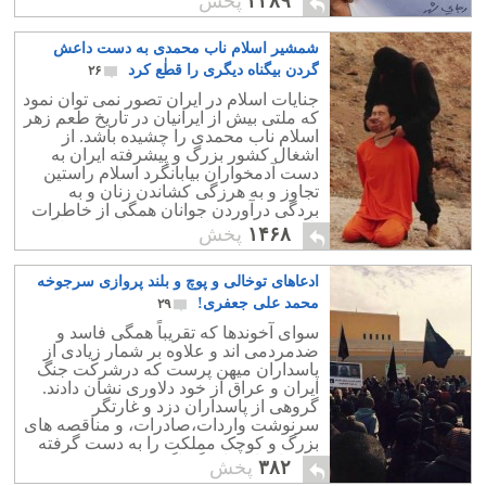
۳۳۸۹
پخش
شمشیر اسلام ناب محمدی به دست داعش
گردن بیگناه دیگری را قطٰع کرد
۲۶
جنایات اسلام در ایران تصور نمی توان نمود
که ملتی بیش از ایرانیان در تاریخ طعم زهر
اسلام ناب محمدی را چشیده باشد. از
اشغال کشور بزرگ و پیشرفته ایران به
دست آدمخواران بیابانگرد اسلام راستین
تجاوز و به هرزگی کشاندن زنان و به
بردگی درآوردن جوانان همگی از خاطرات
تلخی است که داعش کنونی ایران دنباله
۱۴۶۸
پخش
آنست.
ادعاهای توخالی و پوچ و بلند پروازی سرجوخه
محمد علی جعفری!
۲۹
سوای آخوندها که تقریباً همگی فاسد و
ضدمردمی اند و علاوه بر شمار زیادی از
پاسداران میهن پرست که درشرکت جنگ
ایران و عراق از خود دلاوری نشان دادند.
گروهی از پاسداران دزد و غارتگر
سرنوشت واردات،صادرات، و مناقصه های
بزرگ و کوچک مملکت را به دست گرفته
در سازمان های گوناگون نفوذکرده، همه
۳۸۲
پخش
جا را ویران ساختند.