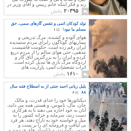
زند و فکر اینکه خانم رییس و آقای وزیر در
حال عشق بازی بوده اند، به ذهن هیچ کسی
۲۰۳۹۵
پخش
خطور نمی کند.
تولد کودکان اتمی و تنفس گازهای سمی، حق
مسلم ما نبود!
۱
هوای آلوده و کشنده، مرگ تدریجی و
بیماریهای گوناگون رابرای مردم ستمدیده
ایران رقم زده است. حکومت فاشیست
مذهبی، حتی هوای سالم را از مردم دریغ
کرده و ایران را به بزرگترین اتاق گاز و
اردوگاه مرگ نازی ها تبدیل کرده است.
اثرات تشعشات اتمی، پارازیت های
ماهواره ای، آب و هوای آلوده در همه جا به
۱۶۱۰
پخش
چشم می خورد.
بلبل زبانی احمد جنتی از به اصطلاح فتنه سال
۸۸
۶
دیکتاتورها خود را خدای قدرت، و مالک
جان، مال، ناموس، و هستی همه می دانند.
آنان به خود اجازه می دهند تا به هرکاری
دست زنند، سرمایه و خزانه کشور را به
میل و خواسته خود به تاراج دهند، هر فرد
بی لیاقت و فرومایه ای را بر پست و
ستمی بگماردند، و یا انسان های خردمند و