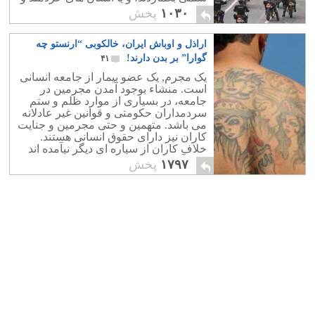
کاردان را بدنام و برکنار سازند.
۱۰۳۰
پخش
اراذل و اوباش ایران، خالکوبی “ارنستو چه
گوارا” بر بدن دارند!
۴۱
یک مجرم, یک عضو بیمار از جامعه انسانی
است. منشاء بوجود آمدن مجرمین در
جامعه، در بسیاری از موارد ظلم و ستم
سردمداران حکومتی و قوانین غیر عادلانه
می باشد. متهمین و حتی مجرمین و جنایت
کاران نیز دارای حقوق انسانی هستند.
خلاف کاران از سیاره ای دیگر نیآمده اند
بلکه آنها نیز فرزندان همین جامعه هستند.
۱۷۹۷
پخش