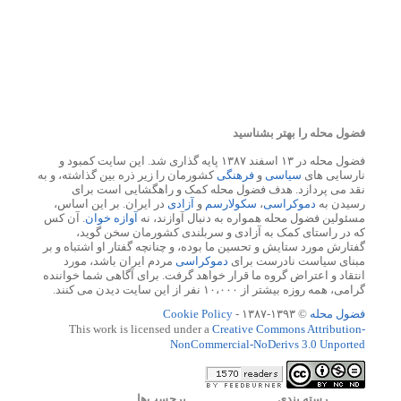
فضول محله را بهتر بشناسید
فضول محله در ۱۳ اسفند ۱۳۸۷ پایه گذاری شد. این سایت کمبود و
نارسایی های
سیاسی
و
فرهنگی
کشورمان را زیر ذره بین گذاشته، و به
نقد می پردازد. هدف فضول محله کمک و راهگشایی است برای
رسیدن به
دموکراسی
،
سکولارسم
و
آزادی
در ایران. بر این اساس،
مسئولین فضول محله همواره به دنبال آوازند، نه
آوازه خوان
. آن کس
که در راستای کمک به آزادی و سربلندی کشورمان سخن گوید،
گفتارش مورد ستایش و تحسین ما بوده، و چنانچه گفتار او اشتباه و بر
مبنای سیاست نادرست برای
دموکراسی
مردم ایران باشد، مورد
انتقاد و اعتراض گروه ما قرار خواهد گرفت. برای آگاهی شما خواننده
گرامی، همه روزه بیشتر از ۱۰،۰۰۰ نفر از این سایت دیدن می کنند.
فضول محله
© ۱۳۹۳-۱۳۸۷ -
Cookie Policy
This work is licensed under a
Creative Commons Attribution-
NonCommercial-NoDerivs 3.0 Unported
رسته بندي
برچسب‌ها