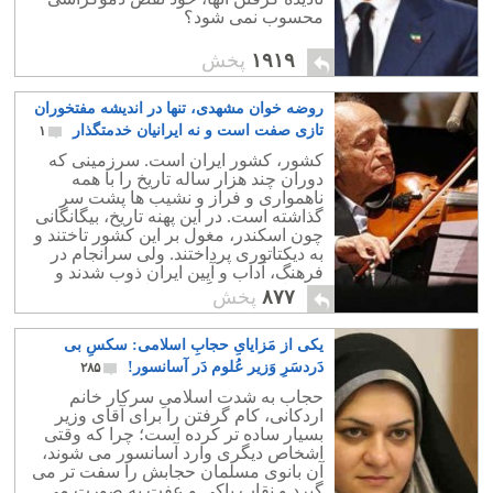
محسوب نمی شود؟
۱۹۱۹
پخش
روضه خوان مشهدی، تنها در اندیشه مفتخوران
تازی صفت است و نه ایرانیان خدمتگذار
۱
کشور، کشور ایران است. سرزمینی که
دوران چند هزار ساله تاریخ را با همه
ناهمواری و فراز و نشیب ها پشت سر
گذاشته است. در این پهنه تاریخ، بیگانگانی
چون اسکندر، مغول بر این کشور تاختند و
به دیکتاتوری پرداختند. ولی سرانجام در
فرهنگ، آداب و آیین ایران ذوب شدند و
هرکدام به خدمتگذاری و ایران دوستی
۸۷۷
پخش
پرداختند.
یکی از مَزایایِ حجابِ اسلامی: سکسِ بی
دَردسَرِ وَزیر عُلوم دَر آسانسور!
۲۸۵
حجاب به شدت اسلامیِ سرکار خانم
اردکانی، کام گرفتن را برای آقای وزیر
بسیار ساده تر کرده است؛ چرا که وقتی
اشخاص دیگری وارد آسانسور می شوند،
آن بانوی مسلمان حجابش را سفت تر می
گیرد و نقاب پاکی و عفت به صورت می