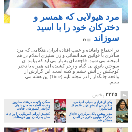
مرد هیولایی که همسر و
دخترکان خود را با اسید
سوزاند
۱۷
در اجتماع وامانده و عقب افتاده ایران، هنگامی که مرد
سالاری با قوانین ضد انسانی و زن ستیزی اسلام در هم
آمیخته می شود، فاجعه ای به بار می آید که پیامد آن
سوختن بانوی بی گناه و زجر کشیده ای، همراه با دختر
کوچکش در آتش خشم و کینه است. این گزارش از
واقعه جانگداز را در مجله تایم (Time) این هفته می
بینیم.
۳۳۴۵
پخش
یکی از مَزایایِ حجابِ اسلامی:
سگان ولایت، درهفته سالروز
سکسِ بی دَردسَرِ وَزیر عُلوم دَر
ولادت فاطمه به جان بانوان
آسانسور!
گرانقدر کشورمان افتادند
مدیر پیشین بانک مرکزی با قاچاق
کشیش ایرانی آمریکایی را برای ۸
چک ۷۲ میلیون دلاری در آلمان
سال به زندان اوین فرستادند
دستگیر شد