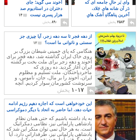
وای بَر حالِ جامعه ای که
آخوند می گوید؛ جای
دَر آن شانه هایِ جَلاد،
دختران در استادیوم صد
آخرین پناهگاهِ اَشک هایِ
هزار پسری نیست
۱۴
مَحکوم است
۱۸
۲۵۸۳
پخش
۸۹۰
پخش
از دهه فجر تا سه دهه زجر، آیا چیزی جز
سستی و ناتوانی ما است؟
۱۲
هنگامی که پای خمینی شیطان بزرگ بر
روی خاک ایران گذاشته شد، دهه فجر برای
آخوند و دهه زجر برای ملت بخت برگشته
ایران آغاز گردید. ده روزی که
ماخردباختگان، ملت تسلیم و مظلوم
ایران، آخوند را بر مال، جان، ناموس، و
سرنوشت کشورمان سوار کردیم. آنچه
جنایت، دزدی، و غارتگری دیدیم، لب فرو
۱۰۱۷
پخش
بستیم و اعتراضی نکردیم.
این خودخواهی است که اجازه دهیم رژیم ادامه
حیات دهد، اما حاضر به اتحاد با دیگر دموکراسی
خواهان نباشیم!
۶۵
به یاد داشته باشیم که حتی همان نظام
پادشاهی پارلمانی نیز، نظامی دمکراتیک
است. به هر حال نمی توان منکر این شد که
پادشاهی پارلمانی نیز، طرفدارانی دارد، آیا
نادیده گرفتن آنها، خود نقض دموکراسی