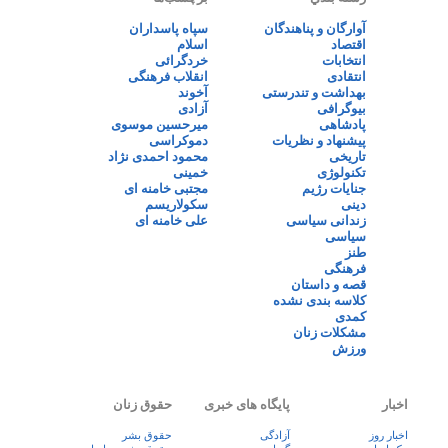
آوارگان و پناهندگان
سپاه پاسداران
اقتصاد
اسلام
انتخابات
خردگرائی
انتقادی
انقلاب فرهنگی
بهداشت و تندرستی
آخوند
بیوگرافی
آزادی
پادشاهی
میرحسین موسوی
پیشنهاد و نظریات
دموکراسی
تاریخی
محمود احمدی نژاد
تکنولوژی
خمینی
جنایات رژیم
مجتبی خامنه ای
دینی
سکولاریسم
زندانی سیاسی
علی خامنه ای
سیاسی
طنز
فرهنگی
قصه و داستان
کلاسه بندی نشده
کمدی
مشکلات زنان
ورزش
اخبار
پایگاه های خبری
حقوق زنان
اخبار روز
آزادگی
حقوق بشر