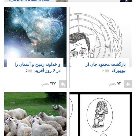
بازگشت محمود جان از
و خداوند زمین و آسمان را
نیویورک
در ۶ روز آفرید
۵
۰
۷۳
پخش
۴۳۷
پخش