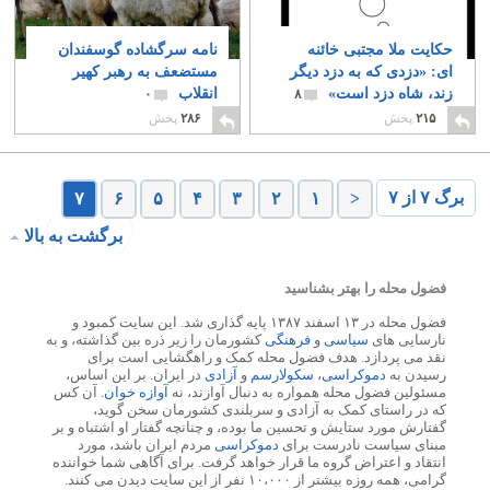
حکایت ملا مجتبی خائنه
نامه سرگشاده گوسفندان
ای: «دزدی که به دزد دیگر
مستضعف به رهبر کهیر
زند، شاه دزد است»
انقلاب
۰
۸
۲۱۵
پخش
۲۸۶
پخش
برگ ۷ از ۷
۷
۶
۵
۴
۳
۲
۱
<
برگشت به بالا
فضول محله را بهتر بشناسید
فضول محله در ۱۳ اسفند ۱۳۸۷ پایه گذاری شد. این سایت کمبود و
نارسایی های
سیاسی
و
فرهنگی
کشورمان را زیر ذره بین گذاشته، و به
نقد می پردازد. هدف فضول محله کمک و راهگشایی است برای
رسیدن به
دموکراسی
،
سکولارسم
و
آزادی
در ایران. بر این اساس،
مسئولین فضول محله همواره به دنبال آوازند، نه
آوازه خوان
. آن کس
که در راستای کمک به آزادی و سربلندی کشورمان سخن گوید،
گفتارش مورد ستایش و تحسین ما بوده، و چنانچه گفتار او اشتباه و بر
مبنای سیاست نادرست برای
دموکراسی
مردم ایران باشد، مورد
انتقاد و اعتراض گروه ما قرار خواهد گرفت. برای آگاهی شما خواننده
گرامی، همه روزه بیشتر از ۱۰،۰۰۰ نفر از این سایت دیدن می کنند.