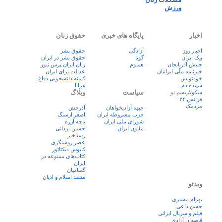
ورزش
اخبار
پایگاه های خبری
حقوق زنان
اخبار روز
آزادگی
حقوق بشر
پيک ايران
گویا
حقوق بشر در ایران
جنبش آذربایجان
همبوم
زنان ايران پرس نيوز
خبرنامه ملّی ایرانیان
عدالت برای ایران
خودنویس
کمیته دانشجویی دفاع
سپیده دم
هرانا
سیاست
وبلاگ
سکولاریسم نو
فرانس ۲۴
مردمک
جبهه آزادیخواهان
آذرخش
حزب مشروطه ایران
اصغر ارسنگ
شورای ملی ایران
باچه آزره
ملیون ایران
حسین یزدانی
رستاخیز
عضر روشنگری
کابوس دیکتاتور
کتاب‌های ممنوعه در
ایران
گمنامیان
منتقد اسلام و ادیان
ویدئو
بهرام مشیری
حسن داعی
فيلم و سريال ايرانی
قاصدان آزادی