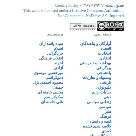
فضول محله
© ۱۳۹۳-۱۳۸۷ -
Cookie Policy
This work is licensed under a
Creative Commons Attribution-
NonCommercial-NoDerivs 3.0 Unported
رسته بندي
برچسب‌ها
آوارگان و پناهندگان
سپاه پاسداران
اقتصاد
اسلام
انتخابات
خردگرائی
انتقادی
انقلاب فرهنگی
بهداشت و تندرستی
آخوند
بیوگرافی
آزادی
پادشاهی
میرحسین موسوی
پیشنهاد و نظریات
دموکراسی
تاریخی
محمود احمدی نژاد
تکنولوژی
خمینی
جنایات رژیم
مجتبی خامنه ای
دینی
سکولاریسم
زندانی سیاسی
علی خامنه ای
سیاسی
طنز
فرهنگی
قصه و داستان
کلاسه بندی نشده
کمدی
مشکلات زنان