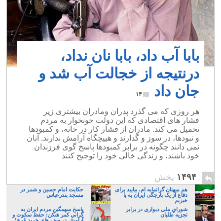
بابا آب داد، بابا نان نداد،
درنتیجه از خجالت آب شد و
جان داد
۱۴
هر روزی که می گذرد پدران ومادران بیشتری زیر
فشار های اقتصادی که این دولت خونخوار به مردم
تحمیل می کند. مادران از فشار کار در خانه، و کمبودها
و نبودها، در سوز و گدازند و هییچگاه آرامش ندارند. آنان
نمی دانند چگونه در برابر کمبودها پاسخ گوی فرزندان
خود باشند، و زندگی خالی خود را توجیح کنند
۱۴۹۴
پخش
هم میهنان گرانمایه ام، بیایید برای
حکایت امام حسین و شمر در
دفاع از یک پارچگی ایران به پا
مسجد بندرعباس
خیزیم
شورایِ ملی دیواری در برابر
پاسخ سهمگینِ مردم ایران به
تجزیه طلبان
گرانیِ کمر شکن: حفظ سکوت و
آرامش در صف های خرید مُرغ!