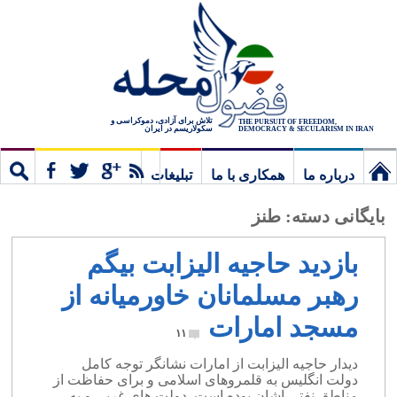
تلاش برای آزادی، دموکراسی و
THE PURSUIT OF FREEDOM,
سکولاریسم در ایران
DEMOCRACY & SECULARISM IN IRAN
درباره ما
همکاری با ما
تبلیغات
نخستین
مشترک
جستج
بایگانی دسته:
طنز
برگ
بازدید حاجیه الیزابت بیگم
رهبر مسلمانان خاورمیانه از
مسجد امارات
۱۱
دیدار حاجیه الیزابت از امارات نشانگر توجه کامل
دولت انگلیس به قلمروهای اسلامی و برای حفاظت از
مناطق نفتی اشان بوده است. دولت های غربی و به