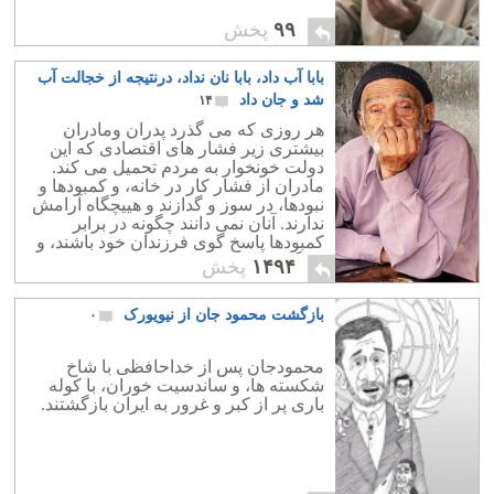
۹۹
پخش
بابا آب داد، بابا نان نداد، درنتیجه از خجالت آب
شد و جان داد
۱۴
هر روزی که می گذرد پدران ومادران
بیشتری زیر فشار های اقتصادی که این
دولت خونخوار به مردم تحمیل می کند.
مادران از فشار کار در خانه، و کمبودها و
نبودها، در سوز و گدازند و هییچگاه آرامش
ندارند. آنان نمی دانند چگونه در برابر
کمبودها پاسخ گوی فرزندان خود باشند، و
زندگی خالی خود را توجیح کنند
۱۴۹۴
پخش
بازگشت محمود جان از نیویورک
۰
محمودجان پس از خداحافظی با شاخ
شکسته ها، و ساندسیت خوران، با کوله
باری پر از کبر و غرور به ایران بازگشتند.