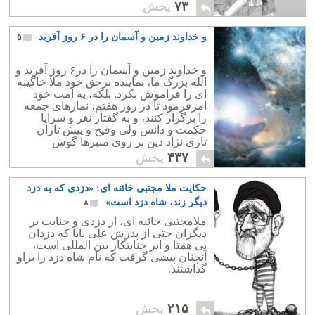
۷۳
پخش
و خداوند زمین و آسمان را در ۶ روز آفرید
۵
و خداوند زمین و آسمان را در۶ روز آفرید و
الله بزرگ ما، نماینده برحق خود ملا خاگینه
ای را فراموش نکرد. بلکه، به امت خود
امرفرمود تا در روز هفتم، نمازهای جمعه
را برگزار کنند، و به گفتار نغز و سراپا
حکمت و دانش ولی وقیح و پیش تازان
تازی نژاد دین بر روی منبرها گوش
فرادهند.
۴۳۷
پخش
حکایت ملا مجتبی خائنه ای: «دزدی که به دزد
دیگر زند، شاه دزد است»
۸
ملامجتبی خائنه ای، از دزدی و جنایت بر
دیگران حتی از پدرش علی بابا که دزدان
بی همتا و ابر جنایتکار بین المللی است،
آنچنان پیشی گرفت که نام شاه دزد را براو
گذاشتند.
۲۱۵
پخش