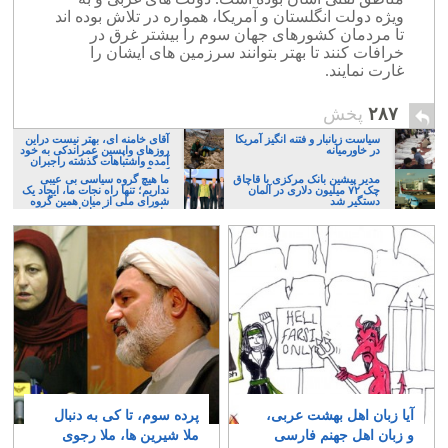
ویژه دولت انگلستان و آمریکا، همواره در تلاش بوده اند
تا مردمان کشورهای جهان سوم را بیشتر غرق در
خرافات کنند تا بهتر بتوانند سرزمین های ایشان را
غارت نمایند.
۲۸۷
پخش
سیاست زیانبار و فتنه انگیز آمریکا
آقای خامنه ای، بهتر نیست دراین
در خاورمیانه
روزهای واپسین عمراندکی به خود
آمده واشتباهات گذشته راجبران
کنید؟
مدیر پیشین بانک مرکزی با قاچاق
ما هیچ گروه سیاسی بی عیبی
چک ۷۲ میلیون دلاری در آلمان
نداریم؛ تنها راه نجات ما، ایجاد یک
دستگیر شد
شورای ملی از میان همین گروه
های پر عیب و ایراد است
آیا زبان اهل بهشت عربی،
پرده سوم، تا کی به دنبال
و زبان اهل جهنم فارسی
ملا شیرین ها، ملا رجوی