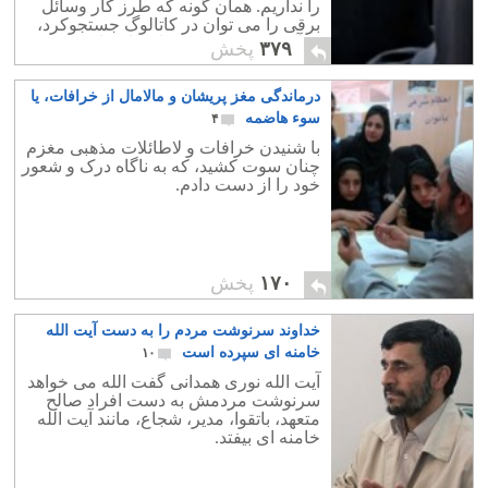
را نداریم. همان گونه که طرز کار وسائل
برقی را می توان در کاتالوگ جستجوکرد،
قرآن نیز روش تنبیه زنان را نشان می دهد.
۳۷۹
پخش
درماندگی مغز پریشان و مالامال از خرافات، یا
سوء هاضمه
۴
با شنیدن خرافات و لاطائلات مذهبی مغزم
چنان سوت کشید، که به ناگاه درک و شعور
خود را از دست دادم.
۱۷۰
پخش
خداوند سرنوشت مردم را به دست آیت الله
خامنه ای سپرده است
۱۰
آیت الله نوری همدانی گفت الله می خواهد
سرنوشت مردمش به دست افراد صالح
متعهد، باتقوا، مدیر، شجاع، مانند آیت الله
خامنه ای بیفتد.