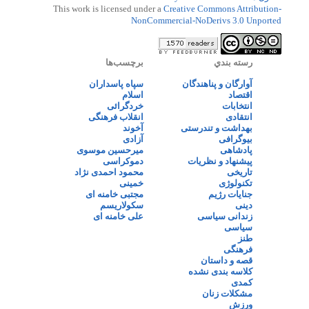
This work is licensed under a
Creative Commons Attribution-
NonCommercial-NoDerivs 3.0 Unported
رسته بندي
برچسب‌ها
آوارگان و پناهندگان
سپاه پاسداران
اقتصاد
اسلام
انتخابات
خردگرائی
انتقادی
انقلاب فرهنگی
بهداشت و تندرستی
آخوند
بیوگرافی
آزادی
پادشاهی
میرحسین موسوی
پیشنهاد و نظریات
دموکراسی
تاریخی
محمود احمدی نژاد
تکنولوژی
خمینی
جنایات رژیم
مجتبی خامنه ای
دینی
سکولاریسم
زندانی سیاسی
علی خامنه ای
سیاسی
طنز
فرهنگی
قصه و داستان
کلاسه بندی نشده
کمدی
مشکلات زنان
ورزش