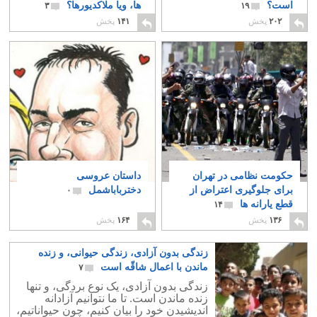
است؟
ها، ویا ملاکدیورها؟
۳
۱۹
۲۰۲
پخش
۱۴۱
پخش
حکومت نظامی در تهران
داستان عروسی
برای جلوگیری اعتراض از
دخترباباشمل
۰
قطع یارانه ها
۱۴
۱۳۶
پخش
۱۶۴
پخش
زندگی بدون آزادی، زندگی حیوانی، و زنده
ماندن با اعمال شاقّه است
۷
زندگی بدون آزادی، یک نوع بردگی، و تنها
زنده ماندن است. تا ما نتوانیم آزادانه
اندیشیدن خود را بیان کنیم، چون حیواناتیم،