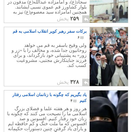
سجاد(ع)، و امامزاده عبدالله(ع) مدفون در
بلوار کشاورز قم عموی نسبی ایشانند.
همچنین امامزاده سید معصوم(ع) نیز به
عنوان پسر عموی نسبی اشان به شمار
۲۵۹
پخش
می‌آیند».
برکات سفر رهبر کویر انقلاب اسلامی به قم
۶
ولی وقیح باسفر به قم می خواهد
روحانیون جدا شده، و مخالف را با «زر و
زور» به پشتیبانی خود بازگرداند، و برای
فرزند جنایتکارش مجتبی، مشروعیت
کسب کند.
۳۲۸
پخش
یاد بگیریم که چگونه با زنانمان اسلامی رفتار
کنیم
۴
هر روز و هر هفته علما و فضلای بزرگ
اسلامی ما را نصیحت می کنند که چگونه با
زنان خود رفتار کنیم. افسوس و صد
افسوس که ما ملت خنگ و کم حافظه ایم
و یارای یاد گرفتن چنین دستورات حکیمانه