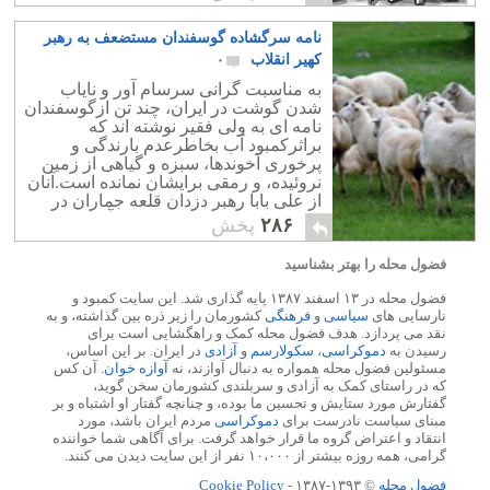
نامه سرگشاده گوسفندان مستضعف به رهبر
کهیر انقلاب
۰
به مناسبت گرانی سرسام آور و نایاب
شدن گوشت در ایران، چند تن ازگوسفندان
نامه ای به ولی فقیر نوشته اند که
براثرکمبود آب بخاطرعدم بارندگی و
پرخوری آخوندها، سبزه و گیاهی از زمین
نروئیده، و رمقی برایشان نمانده است.آنان
از علی بابا رهبر دزدان قلعه جماران در
خواست کردند تا جلو پرخوری آخوندها را
۲۸۶
پخش
بگیرند.
فضول محله را بهتر بشناسید
فضول محله در ۱۳ اسفند ۱۳۸۷ پایه گذاری شد. این سایت کمبود و
نارسایی های
سیاسی
و
فرهنگی
کشورمان را زیر ذره بین گذاشته، و به
نقد می پردازد. هدف فضول محله کمک و راهگشایی است برای
رسیدن به
دموکراسی
،
سکولارسم
و
آزادی
در ایران. بر این اساس،
مسئولین فضول محله همواره به دنبال آوازند، نه
آوازه خوان
. آن کس
که در راستای کمک به آزادی و سربلندی کشورمان سخن گوید،
گفتارش مورد ستایش و تحسین ما بوده، و چنانچه گفتار او اشتباه و بر
مبنای سیاست نادرست برای
دموکراسی
مردم ایران باشد، مورد
انتقاد و اعتراض گروه ما قرار خواهد گرفت. برای آگاهی شما خواننده
گرامی، همه روزه بیشتر از ۱۰،۰۰۰ نفر از این سایت دیدن می کنند.
فضول محله
© ۱۳۹۳-۱۳۸۷ -
Cookie Policy