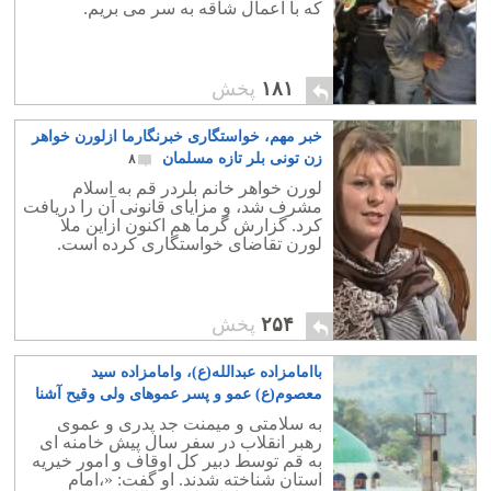
که با اعمال شاقه به سر می بریم.
۱۸۱
پخش
خبر مهم، خواستگاری خبرنگارما ازلورن خواهر
زن تونی بلر تازه مسلمان
۸
لورن خواهر خانم بلردر قم به اسلام
مشرف شد، و مزایای قانونی آن را دریافت
کرد. گزارش گرما هم اکنون ازاین ملا
لورن تقاضای خواستگاری کرده است.
۲۵۴
پخش
باامامزاده عبدالله(ع)، وامامزاده سید
معصوم(ع) عمو و پسر عموهای ولی وقیح آشنا
شوید
۳
به سلامتی و میمنت جد پدری و عموی
رهبر انقلاب در سفر سال پیش خامنه ای
به قم توسط دبیر کل اوقاف و امور خیریه
استان شناخته شدند. او گفت: «،امام