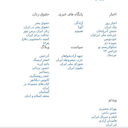
اخبار
پایگاه های خبری
حقوق زنان
اخبار روز
آزادگی
حقوق بشر
پيک ايران
گویا
حقوق بشر در ایران
جنبش آذربایجان
همبوم
زنان ايران پرس نيوز
خبرنامه ملّی ایرانیان
عدالت برای ایران
خودنویس
کمیته دانشجویی دفاع
سپیده دم
هرانا
سیاست
وبلاگ
سکولاریسم نو
فرانس ۲۴
مردمک
جبهه آزادیخواهان
آذرخش
حزب مشروطه ایران
اصغر ارسنگ
شورای ملی ایران
باچه آزره
ملیون ایران
حسین یزدانی
رستاخیز
عضر روشنگری
کابوس دیکتاتور
کتاب‌های ممنوعه در
ایران
گمنامیان
منتقد اسلام و ادیان
ویدئو
بهرام مشیری
حسن داعی
فيلم و سريال ايرانی
قاصدان آزادی
لنز ایران