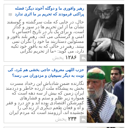
رهبر وافوری ما و دوگله آخوند دیگر؛ فضله
پراکنی فرمودند که تحریم بر ما اثری ندارد
۲۴
حال، در جایی که ملت سرگشته و گوسفند
نشان ما از این تحریم ها در سوز و گداز
است، و برای یک بار در تاریخ احساس نا
امنی و گرسنگی می کند، رهبر بلند بافور و
مسئولین دستاربند ما خود را نگران نمی
بینند. رهبر در حالی که به بافور خود تکیه
دارد، می گوید: «ما از تحریم نگرانی
نداریم.! »
۱۲۸۶
پخش
حزب اللهی معروف حاجی بخشی هم مُرد، کی
نوبت به دیگر بسیجیان و مزدوران می رسد؟
۸
نگارنده ضمن شادباش این رخداد مسرت
بخش به پیشگاه ملت آزرده خاطر و دردمند
ایران زمین که بیش از سه دهه است که
همواره زیر ظلم و ستم و فشارهای
کمرشکن اقتصادی بوده اند و جز درد و فقر
و آه و فغان طعم دیگری از زندگی را
نچشیده اند، آرزومند است که مردم ایران
اینچنین خبرهای خوشحال کننده را بیشتر
۲۳۴
پخش
بشنوند.