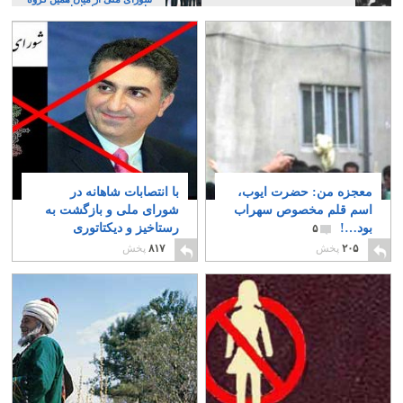
های پر عیب و ایراد است
معجزه من: حضرت ایوب،
با انتصابات شاهانه در
اسم قلم مخصوص سهراب
شورای ملی و بازگشت به
بود…!
رستاخیز و دیکتاتوری
۵
آریامهری خوش آمدید
۲۰۵
پخش
۸۱۷
پخش
۱۳