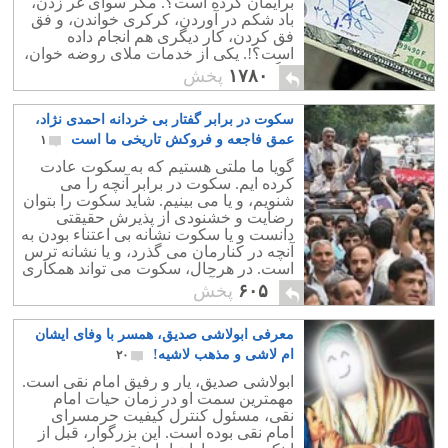
برایمان کرده است؟. مگر سوای غر زدن،
باد شکم در آوردن، کرکری خواندن، و فق
فق کردن، کار دیگری هم انجام داده
است؟!. یکی از خدمات ملای روضه خوان،
برگزیدن م‍حمودجان تر خلاص زن معروف
۱۷۸۰
پخش
بود.
سکوت در برابر گفتار بی خردانه احمدی نژاد،
عمق فاجعه و فروکش تاریخی ما است
۱
گویا ما ملتی هستیم که به سکوت عادت
کرده ایم. سکوت در برابر آنچه را می
شنویم، و یا می بینیم. شاید سکوت را بتوان
رضایت و خشنودی از پذیرش حقیقتی
دانست و یا سکوت نشانه بی اعتناء بودن به
آنچه در کنارمان می گذرد، و یا نشانه ترس
است. در هرحال، سکوت می تواند همکاری
و همراهی با آن به شمار رود.
۶۰۵
پخش
معرفی ابولاشی صدیق، همسر با وفای ایشان
ام لاشی و مذهب لاشیه!
۲۰
ابولاشی صدیق، یار و رفیق امام نقی است.
مهمترین سمت او در زمان حیات امام
نقی، مسئول کنترل کیفیت حرمسرای
امام نقی بوده است. این بزرگوار، قبل از