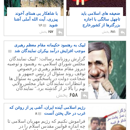
ضعیفه های اسلامی باید
با شاهکار بی همتای آخوند
تاچهل سالگی با اجازه
پیزری، آیت الله آملی آشنا
بزرگترها از کشورخارج
شوید
۱۶
شوند
۷
۶۸۱
پخش
۶۵۷
پخش
لبیک به رهنمود حکیمانه مقام معظم رهبری
موجب افزایش درآمد بیکران نمایندگان شد
۴
گزارش روزنامه رسالت: "لبيک نمايندگان
مجلس شوراي اسلامي به رهنمود و توصيه
ديروز مقام معظم رهبري درخصوص
توقف روند سئوال از رئيس جمهور و
شجاعت دولت در پاسخگويي به سئوال ها
و انتظارات نمايندگان عيار مجلس ولايي
نهم را بالا تر از گذشته برد." نمایندگان
مجلس ولایی لبیک گفتند، و مزد بیکرانی
۶۵۸
پخش
دریافت می کنند.
رژیم اسلامی آینده ایران، آشی پر از روغن که
غرب در حال پختن آنست
۸
فراموش نکنیم که رژیم مهربان اسلامی تا
چه اندازه قوانین مقدس اسلام را در