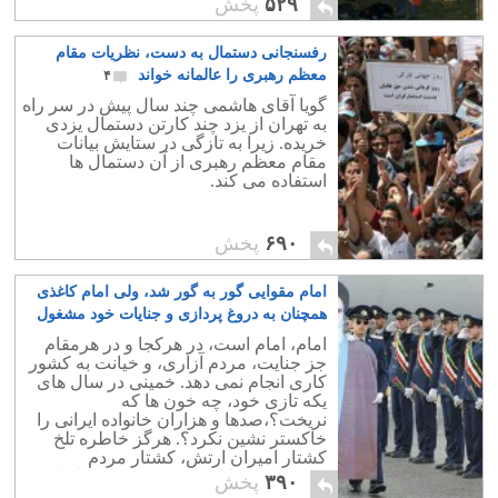
۵۲۹
پخش
دربار او را ترک کرده است.
رفسنجانی دستمال به دست، نظریات مقام
معظم رهبری را عالمانه خواند
۴
گویا آقای هاشمی چند سال پیش در سر راه
به تهران از یزد چند کارتن دستمال یزدی
خریده. زیرا به تازگی در ستایش بیانات
مقام معظم رهبری از آن دستمال ها
استفاده می کند.
۶۹۰
پخش
امام مقوایی گور به گور شد، ولی امام کاغذی
همچنان به دروغ پردازی و جنایات خود مشغول
است
۴
امام، امام است، در هرکجا و در هرمقام
جز جنایت، مردم آزاری، و خیانت به کشور
کاری انجام نمی دهد. خمینی در سال های
یکه تازی خود، چه خون ها که
نریخت؟،صدها و هزاران خانواده ایرانی را
خاکستر نشین نکرد؟. هرگز خاطره تلخ
کشتار امیران ارتش، کشتار مردم
کردستان، و یا اعدام درون زندان ها را
۳۹۰
پخش
نمیوان فراموش کرد.