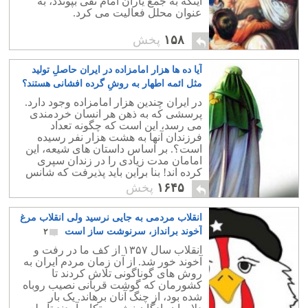
اینکه به جمع یاران امام نقی بپوندد، به
عنوان محلل فعالیت می کرد.
۱۵۸
پخش
آیا ده ها هزار امامزاده در ایران حاصلِ تولید
مثل ائمه اطهار به روشِ گرده افشانی هستند؟
۱۹
در ایران چندین هزار امامزاده وجود دارد.
پرسشی که به ذهن هر انسان خردمندی
می رسد، این است که چگونه تعداد
فرزندان آنها به هشت هزار نفر رسیده
است؟. بر اساس داستان های شیعه، این
امامان مدت زیادی را در زندان سپری
کرده اند! بنا براین باید پذیرفت که شانس
بچه دار شدن آنان در حد نود درصد کاهش
۱۶۴۵
پخش
می یافته است!
انقلاب مردمی به جایی نرسید ولی انقلاب مرغ
آخوند برانداز، سرنوشت ساز است
۲
انقلاب سال ۱۳۵۷ از کف ما در رفت و
آخوند خور شد. از آن زمان مردم ایران به
روش های گوناگونی تلاش کردند تا
کشورمان که گوشت قربانی نصیب روباه
شده بود، از چنگ آنان برهاند. یک بار