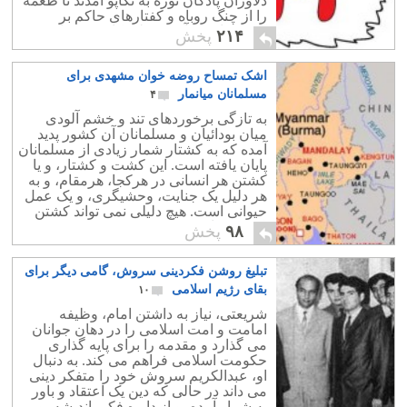
دلاوران پادگان نوژه به تکاپو آمدند تا طعمه
را از چنگ روباه و کفتارهای حاکم بر
کشورمان در آورند، ولی کاری به جایی
۲۱۴
پخش
نبردند و خود طعمه آنان شدند.
اشک تمساح روضه خوان مشهدی برای
مسلمانان میانمار
۴
به تازگی برخوردهای تند و خشم آلودی
میان بودائیان و مسلمانان آن کشور پدید
آمده که به کشتار شمار زیادی از مسلمانان
پایان یافته است. این کشت و کشتار، و یا
کشتن هر انسانی در هرکجا، هرمقام، و به
هر دلیل یک جنایت، وحشیگری، و یک عمل
حیوانی است. هیچ دلیلی نمی تواند کشتن
یک فرد را توجیه کند.
۹۸
پخش
تبلیغ روشن فکردینی سروش، گامی دیگر برای
بقای رژیم اسلامی
۱۰
شریعتی، نیاز به داشتن امام، وظیفه
امامت و امت اسلامی را در دهان جوانان
می گذارد و مقدمه را برای پایه گذاری
حکومت اسلامی فراهم می کند. به دنبال
او، عبدالکریم سروش خود را متفکر دینی
می داند در حالی که دین یک اعتقاد و باور
به شمار آمده، و از دایره فکر، اندیشه، و