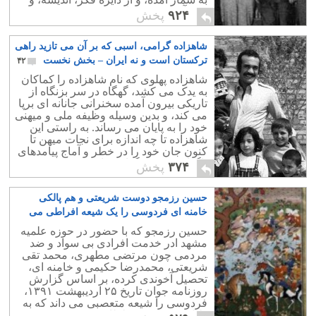
خرد آدمی به دور است.
۹۲۴
پخش
شاهزاده گرامی، اسبی که بر آن می تازید راهی
ترکستان است و نه ایران – بخش نخست
۴۲
شاهزاده پهلوی که نام شاهزاده را کماکان
به یدک می کشد، گهگاه در سر بزنگاه از
تاریکی بیرون آمده سخنرانی جانانه ای برپا
می کند، و بدین وسیله وظیفه ملی و میهنی
خود را به پایان می رساند. به راستی این
شاهزاده تا چه اندازه برای نجات میهن تا
کنون جان خود را در خطر و آماج پیامدهای
ناگوار و سخت گذاشته است!.
۳۷۴
پخش
حسین رزمجو دوست شریعتی و هم پالکی
خامنه ای فردوسی را یک شیعه افراطی می
داند!
۲۱
حسین رزمجو که با حضور در حوزه علمیه
مشهد ادر خدمت افرادی بی سواد و ضد
مردمی چون مرتضی مطهری، محمد تقی
شریعتی، محمدرضا حکیمی و خامنه ای،
تحصیل آخوندی کرده، بر اساس گزارش
روزنامه جوان تاریخ ۲۵ اردیبهشت ۱۳۹۱،
فردوسی را شیعه متعصبی می داند که به
دلیل سنی بودن سلطان محمود غزنوی