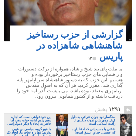
گزارشی از حزب رستاخیز
شاهنشاهی شاهزاده در
پاریس
۱۳
ما ملت پای بند شیخ و شاه، همواره از برکت دستورات
و راهنمایی های حزب رستاخیز برخوردار بوده و
هستیم. این حزب که به دستور شاهنشاه سرتاپامهر پایه
گذاری شد، مقرر کردید هر آن که به اصول مقدس
آریامهری معتقد نبوده باشد، می بایست گذرنامه خود را
دریافت داشته و از کشور همایونی بیرون رود.
۱۲۹۱
پخش
سنگسار نود جوان عراقی به دلیل
این خودخواهی است که اجازه
مُدل موی شان نمونه دیگری از
دهیم رژیم ادامه حیات دهد، اما
رأفت اسلامی است
حاضر به اتحاد با دیگر دموکراسی
خواهان نباشیم!
سُخنی با مسیحیانی که ادعا دارند
ما هیچ گروه سیاسی بی عیبی
که عیسی، خدایِ عشق است!
نداریم؛ تنها راه نجات ما، ایجاد یک
شورای ملی از میان همین گروه