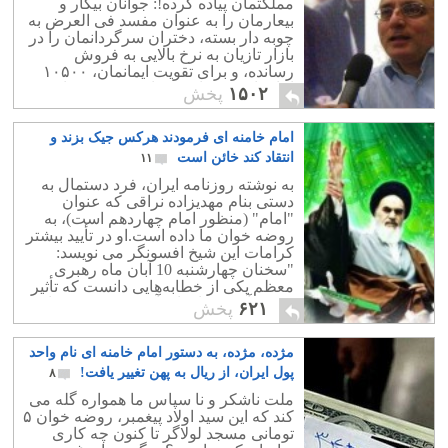
مملکتمان پیاده کرده!: جوانان بیکار و
بیعارمان را به عنوان مفسد فی العرض به
چوبه دار بسته، دختران سرگردانمان را در
بازار تازیان به نرخ بالایی به فروش
رسانده، و برای تقویت ایمانمان، ۱۰۵۰۰
امامزاده و تعداد بیشماری مسجد ساخته
۱۵۰۲
پخش
است!.
امام خامنه ای فرمودند هرکس جیک بزند و
انتقاد کند خائن است
۱۱
به نوشته روزنامه ایران، فرد دستمال به
دستی بنام مهدیزاده نراقی که عنوان
"امام" (منظور امام چهاردهم است)، به
روضه خوان ما داده است.او در تأیید بیشتر
کرامات این شیخ افسونگر می نویسد:
‫"‬سخنان چهارشنبه 10 آبان ماه رهبری
معظم یکی از خطابه‌هایی دانست که تأثیر
و نفوذ آن در ماه‌های آینده مشخص خواهد
۶۲۱
پخش
شد.
مژده، مژده، به دستور امام خامنه ای نام واحد
پول ایران، از ریال به پهن تغییر یافت!
۸
ملت ناشکر و نا سپاس ما همواره گله می
کند که این سید اولاد پیغمبر، روضه خوان ۵
تومانی مسجد لولاگر تا کنون چه کاری