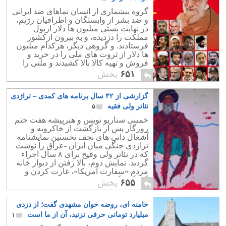
گروه بیشماری از انسان نماهای ضد ایرانی
و ضد بشر از وابستگان و اطرافیان رژیم،
در نهایت پستی میلیون ها دلار ازپول
مملکت را دزدیده، و به بیرون ازکشور
فرستادند. و گروهی دیگر، هرکدام میلیون
ها دلار از ثروت های ملی را در خرید و
فروش و تهیه کالا بالا کشیدند و ملتی را
خاکستر نشین نمودند.
۶۵۱
پخش
گزارشی از ۳۲ سال برنامه های کمدی – تراژدی
تئاتر ولی فقیه
۵
خمینی سناریو نویس و هنرپیشه هفت ختم
روزگار پس از بازگشت از خاکروبه و
آشغال دانی های نجف نخستین نمایشنامه
تراژدی جنگی میان ایران -عراق را نوشت
که در تئاتر ولی وقیح برای ۸ سال اجراء
گردید. نمایش دوم، بالا رفتن از دیوار خانه
مردم «سفارت آمریکا»، غارت کردن و
گروگان گرفتن ۵۴ نفر برای مدت ۴۴۴ روز
۶۵۵
پخش
بود...
خامنه ای، روضه خوان مشهدی گفت؛ از دزدی
میلیارد تومانی حرفی نزنید، آن از ما است
۱