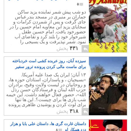
۵
دو شب پیش شمر نماینده یزید ساکن
جماران بر منبری در مسجد بندرعباس
جای گرفت و پس از شمردن کرامات و
سجایای یزید ابن معاویه امام حسین را در
حضورخود یافت. امام حسین طفل
شیرخوار خود را بلند کرد و تقاضای آب
نمود. شمر نپذیرفت و یک بسیجی را
فرستاد تا بچه را بالا برده بر اثر برخورد با
۴۳۱
پخش
پروانه پنکه تکه شد.
سیزده آبان، روز عربده کشی امت خردباخته
برای ماست مالی کردن پرونده ترور سفیر
عربستان
۴
۱۳ آبان؛ ایران یک صدا علیه آمریکا.
«بسیجیان ، و پاسداران، استادان حوزه ها،
و روحانیان در لیست ولایت وقیح، برادران
حزب الله لبنان و فرستادگان حسن رذل
الله»، حضور فعال خواهند داشت. این خیمه
شب بازی ها برای چیست؟. این ها تنها
برای لوث کردن و پوشیدن ظاهری پرونده
جنایی رژیم برای کشتن سفیر عربستان
۳۱۸
پخش
است.
داستان غارت گری ها، داستان علی بابا و هزار
دزد همکار او
۸