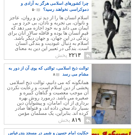
چرا کشورهای اسلامی هرگز به آزادی و
دموکراسی نخواهند رسید؟
۵۰
اسلام انسان ها را از دید تن و روان، عاجز
و ناتوان، بی تجربه و نادان، بی خرد و بی
ایمان می داند و به خود اجازه می دهد که
قیم انسان ها بوده و قافله سالار آنان برای
زندگی در این جهان، و جهان دیگر باشد.
اسلام به دنبال عبودیت و بندگی انسان
است. بندگی در تعبیر این دین به معنای
خوار و ذلیل و ضعیف بودن است.
۲۲۱۳
پخش
توالت ذبح اسلامی، توالتی که بوی آن از دور به
مشام می رسد
۸
همانگونه که می دانیم، توالت ذبح اسلامی
بخشی از دین اسلام است، و رعایت نکردن
آن موجب معصیت و گناهان کبیره و
صغیره می باشد. درمورد روش بهره
برداری از آن، امامان، و پیشوایان دین
بسیار داد سخن داده اند، و فتواها صادر
کرده اند. بنابراین، یک مسلمان مؤمن
ناگزیر است بند بند روش رفتن به توالت را
۸۱۹
پخش
اجرا کند.
حکایت امام حسین و شمر در مسجد بندرعباس