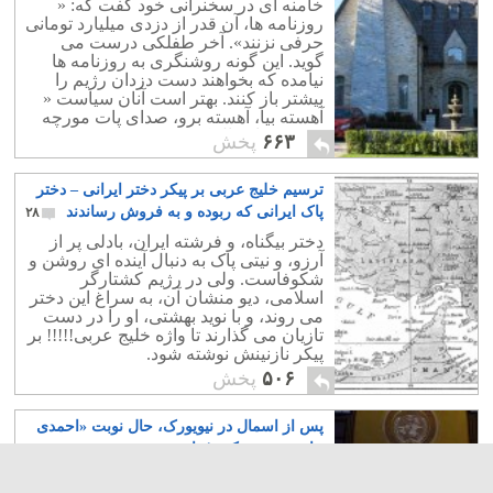
خامنه ای در سخنرانی خود گفت که: «
روزنامه ها، آن قدر از دزدی میلیارد تومانی
حرفی نزنند». آخر طفلکی درست می
گوید. این گونه روشنگری به روزنامه ها
نیامده که بخواهند دست دزدان رژیم را
بیشتر باز کنند. بهتر است آنان سیاست «
آهسته بیا، آهسته برو، صدای پات مورچه
نفهنه»، را دنبال کنند.
۶۶۳
پخش
ترسیم خلیج عربی بر پیکر دختر ایرانی – دختر
پاک ایرانی که ربوده و به فروش رساندند
۲۸
دختر بیگناه، و فرشته ایران، بادلی پر از
آرزو، و نیتی پاک به دنبال آینده ای روشن و
شکوفاست. ولی در رژیم کشتارگر
اسلامی، دیو منشان آن، به سراغ این دختر
می روند، و با نوید بهشتی، او را در دست
تازیان می گذارند تا واژه خلیج عربی!!!!! بر
پیکر نازنینش نوشته شود.
۵۰۶
پخش
پس از اسمال در نیویورک، حال نوبت «احمدی
جان در نیویورک» فرا رسید
۴
احمدی جان طبق معمول همه ساله به