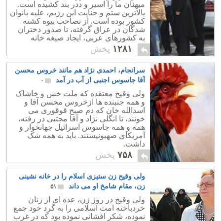
میهنان ما را اسیر و ددر بند کشیده است.
بالاترین ستم و جنایت این رژیم، علیه بانوان
کشور بوده است. از تصاحب بیوه کشته
شدگان در عراق گرفته، تا صدور دختران
به کشورهای عربی، ایجاد صیغه خانه
حضرت رضا،تا تجاوز یک مصری به زنی در
۱۲۸۱
پخش
تهران.
سرانجام، احمدی نژاد هم مانند خروس محسن
آقا جاسوس اجنبی از آب در آمد
۰
ولی وقیح معتقده که ملت خس و خاشاک
و همه جنبنده ها ازخروس محسن آقا و
اسدالله خان که دم صبح قوقوری می
خونند، تا انگلی نژاد و آقا مجتبی در رفته،
همه و همه جاسوس اسرائیل جهانخوار و
آمریکای صهیونیستند. باید به همه شک
داشت.
۷۵۸
پخش
ولی وقیح زن ستیزی اسلام را در خانه نشینی
زن، مقام شامخ او می داند
۵۱
ولی وقیح در روز زن، عده ای از زنان
خردباخته امت اسلامی را به گرد خود جمع
نموده، شکر افشانی نموده بود که در غرب