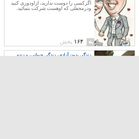
اگرکسی را دوست ندارید، ازاودوری کنید
ودرمحفلی که اوهست شرکت ننمائید.
۱۶۴
پخش
زندگی بدون آزادی، زندگی حیوانی، و زنده
ماندن با اعمال شاقّه است
۷
زندگی بدون آزادی، یک نوع بردگی، و تنها
زنده ماندن است. تا ما نتوانیم آزادانه
اندیشیدن خود را بیان کنیم، چون حیواناتیم،
که با اعمال شاقه به سر می بریم.
۱۸۱
پخش
خبر مهم، خواستگاری خبرنگارما ازلورن خواهر
زن تونی بلر تازه مسلمان
۸
لورن خواهر خانم بلردر قم به اسلام