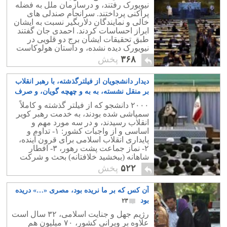
نیویورک رفتند، و درسازمان ملل به فضله
پراکنی پرداختند. سرانجام صندلی های
خالی و نمایندگان دلاربگیر نسبت به ایشان
ابراز احساسات کردند. احمدی جان گفتند
طبق تحقیقات ایشان برج دو قلویی در
نیویورک دیده نشده، و داستان هولوکاست
هم بچه های اسرائیلی برای فلسطینی ها
۳۶۸
پخش
ساخته اند.
دیدار دانشجویان از فیلترگذشته، با رهبر انقلاب
بر منقل نشسته، به به و چهچه گویان، و صرف
افطار
۲۲
۲۰۰۰ دانشجو که از فیلتر گذشته و کاملاً
سمپاشی شده بودند، به خدمت رهبر کویر
انقلاب رسیدند، و در سه مورد مهم و
اساسی و از واجبات کشور: ۱- تداوم و
پایداری انقلاب اسلامی برای قرون آینده،
۲- نماز جماعت پشت رهور، ۳- افطار
شاهانه (ببخشید خلافتانه) بحث و شرکت
نمودند.
۵۲۲
پخش
آن کس که بر ما نریده بود، مصری «…» دریده
بود
۲۳
رژیم جهل و جنایت اسلامی، ۳۲ سال است
علاوه بر ویرانی کشور، ۷۰ میلیون هم