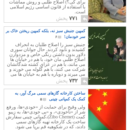
برای کی؟) اصلاح طلبی و روش مماشات
با استفاده از قانون اساسی رژیم اسلامی
است.
۷۷۱
پخش
کمپین جنبش سبز نه، بلکه کمپین ریختن خاک بر
سر خودمان!
۶
جنبش سبز را اصلاح طلبان به انحراف
کشیدند و نابود کردند. حال جوانان سوری
دلاور بدون داشتن رنگی خاص و مزدوارن
اصلاح طلبی مان خود، با هم در خیابان ها
می مانند، با هم در عزای کشته شدگانشان
شرکت می کنند، با هم گلوله می خورند و
می میرند و دوباره با هم به خیابان ها می
روند و دست از مبارزه بر نمی دارند.
۷۳۲
پخش
ساختن کارخانه گازهای سمی مرگ آور، به
کمک یک کمپانی چینی
۵
ولی وقیح برای حمایت از «خودی»ها، ورفع
شر از «ناخودی»، و «بی خودی»ها، به زیبو
کمت (‪(‬Zibo Chemet،کمپانی چینی سفارش
ساخت یک کارخانه تهیه گازهای سمی
دادند، که در شکوهیه قم برپا می شود.