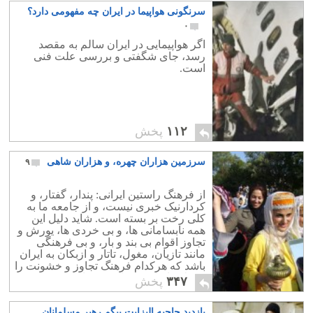
سرنگونی هواپیما در ایران چه مفهومی دارد؟
۰
اگر هواپیمایی در ایران سالم به مقصد
رسد، جای شگفتی و بررسی علت فنی
است.
۱۱۲
پخش
سرزمین هزاران چهره، و هزاران شاهی
۹
از فرهنگ راستین ایرانی: پندار، گفتار، و
کردارنیک خبری نیست، و از جامعه ما به
کلی رخت بر بسته است. شاید دلیل این
همه نابسامانی ها، و بی خردی ها، یورش و
تجاوز اقوام بی بند و بار، و بی فرهنگی
مانند تازیان، مغول، تاتار و ازبکان به ایران
باشد که هرکدام فرهنگ تجاوز و خشونت را
بر ملت ایران تحمیل نموده است.
۳۴۷
پخش
بازدید حاجیه الیزابت بیگم رهبر مسلمانان