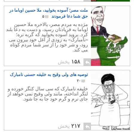
جنگیم، و لحظه ای از یاد یکدیگر غافل
نخواهیم ماند.
ملت مصر؛ آسوده بخوابید، ملا حسین اوباما در
حق شما دعا فرمودند
۵
مژده به مردم مصر، بالاخره ملا حسین
اوباما به فریادتان رسید، و دست به دعا بلند
کرد. بروید آسوده بخوابید که گربه نره؛
«نامبارک» به زودی از آغل خود بیرون می
رود، و شر خود را از سر شما مردم کوتاه
می کند.
۱۵۸
پخش
توصیه های ولی وقیح به خلیفه حسنی نامبارک
۲۰
خلیفه نامبارک که سی سال کنگر خورده و
لنگر انداخته، مانند ولی وقیح نمی خواهد از
جای نرم و گرم خود جا به جا شود.
۲۱۷
پخش