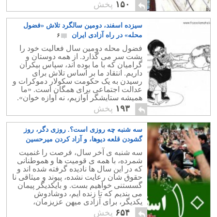
۱۵۰
پخش
سیزده اسفند، دومین سالگرد تلاش «فضول
محله» در راه آزادی ایران
۶
فضول محله دومین سال فعالیت خود را
پشت سر می گذارد. از همه دوستان و
گرامیان که با ما بوده اند، سپاس بیکران
داریم. انتقاد ما بر اساس تلاش برای
رسیدن به یک حکومت سکولار دموکرات و
عدالت اجتماعی برای همگان است. «ما
همیشه ستایشگر آوازیم، نه آوازه خوان».
۱۹۳
پخش
سه شنبه چه روزی است؟. روزی دگر، روز
گشودن قلعه دیوها، و آزاد کردن میرحسین
هایمان
۴
سه شنبه ی آخر سال، فرصت را غنمیت
شمرده، با همه ی قومیت ها و هموطنانی
که در این سال ها نادیده گرفته شده اند و
حقوق شان رعایت نشده، پیوند و میثاقی نا
گسستنی خواهیم بست. و بایکدیگر پیمان
می بندیم که تا زنده ایم، دوشادوش
یکدیگر، برای آزادی میهن عزیزمان،
همچون برادران و خواهرانی تنی، می
۶۵۴
پخش