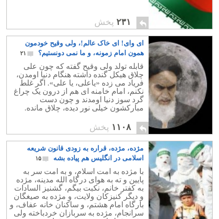
۲۳۱
پخش
ای وای! ای خاک عالم!، ولی وقیح خودمون
همون امام زمونه، و ما نمی دونستیم؟
۲۱
قابله تولد ولی وقیح گفته که چون علی
چلاق هیکل گنده داشته هنگام دنیا اومدن،
فریاد می زده «یاعلی، یا علی». اگر غلط
نکنم، امام خامنه ای هم از درون یک چراغ
گرد سوز دنیا اومدند و چون دست
مبارکشون خیلی نور دیده، چلاق مانده.
۱۱۰۸
پخش
مژده، مژده، قراره به زودی قانون شریعه
اسلامی در انگلیس هم پیاده بشه
۱۵
با مژده به امت اسلام، و به امت سر به
پایین و ته به هوای درگاه الله مدینه، مژده
به کفتر خانم، نکبت بیگم، گشنیز السادات
و دیگر کنیزکان ولایت، و مژده به صیغگان
بارگاه امام هشتم، و ساکنان خانه عفاف، و
سرانجام، مژده به سربازان خردباخته ولی