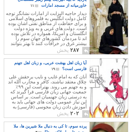
خاورمیانه از مسجد امارات
۱۱
دیدار حاجیه الیزابت از امارات نشانگر توجه
کامل دولت انگلیس به قلمروهای اسلامی
و برای حفاظت از مناطق نفتی اشان بوده
است. دولت های غربی و به ویژه دولت
انگلستان و آمریکا، همواره در تلاش بوده
اند تا مردمان کشورهای جهان سوم را
بیشتر غرق در خرافات کنند تا بهتر بتوانند
سرزمین های ایشان را غارت نمایند.
۲۸۷
پخش
آیا زبان اهل بهشت عربی، و زبان اهل جهنم
فارسی است؟
۱۹
آنان که به امام غایب و نایب برحقش علی
چلاق معتقد نباشند، کافر و محارب الله اند
و به جهنم می روند. بهتراست این ۹۹٪
جمعیت جهانی زبان فارسی فرا گیرند که
به درستی زبان جهنمیان است. بر اساس
این نیاز عمومی دولت های جهانی باید به
آموزش دادن زبان مجوسی (فارسی) به
اتباع کشورخود اقدام فوری به عمل آورند.
۲۰۲
پخش
پرده سوم، تا کی به دنبال ملا شیرین ها، ملا