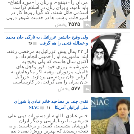
مردان را «ذینفع»، و زنان را «مورد انتفاع»
باید نامید، و برای زنان در اسلام کرامت
اسلامی قائل شدند، که گویا روزها کار در
آشپزخانه، و شب ها در خدمت شوهر درون
اطاق خواب است.
۳۵۲۵
پخش
ولی وقیح جانشین عزرائیل، به تازگی جان محمد
و عبدالله فتحی را هم گرفت
۳۸
از ۳۲ سال پیش عزرائیل به مرخصی رفته،
ابتدا مأموریت او را خمینی انجام داد، و
اکنون سال هاست که ولی وقیح به
طورشبانه روزی خود، کور وکچل های
فامیل، مزدوران، وهمه اکر مکرهایش به
گرفتن جان مردم می پردازند. عزرائیل
جان پیران را می گرفت، در کارسیاسی
دخالت نداشت، ولی این عزرائیل همه کاره
۵۷۷
پخش
است.
نقدی چند، بر مصاحبه خانم عبادی با شورای
ملی ایرانیان آمریکا – NIAC
۱۱
خانم عبادی با الهام از دستورات دینی علی
شریعتی، با تریتا پارسی و دیگر ایران
فروشان نشستند، گفتند، و برخاستند، و به
نتیجه رسیدند که بهترین روش( نمی دانیم