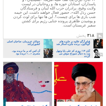
پاسداران، استادان حوزه ها، و روحانیان در لیست
ولایت وقیح، برادران حزب الله لبنان و فرستادگان
حسن رذل الله»، حضور فعال خواهند داشت. این خیمه
شب بازی ها برای چیست؟. این ها تنها برای لوث کردن
و پوشیدن ظاهری پرونده جنایی رژیم برای کشتن
سفیر عربستان است.
۳۱۸
پخش
فیلم آرگو علاوه بر جایزه های
جوانان عزیزمان، صاحبان اصلی
گوناگون، برنده جایزه اسکار شد
کشورایرانند
آبان ۱۳؛ روزی که علی بابا وچهل
آن کس که بر ما نریده بود،
دزد به دنبال سوراخ موش می
مصری «…» دریده بود
گردند