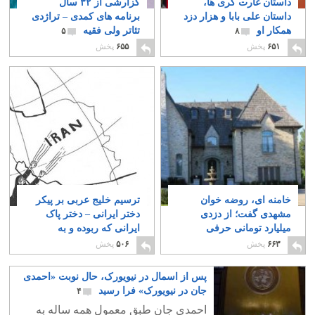
داستان غارت گری ها،
گزارشی از ۳۲ سال
داستان علی بابا و هزار دزد
برنامه های کمدی – تراژدی
همکار او
تئاتر ولی فقیه
۵
۸
۶۵۱
پخش
۶۵۵
پخش
خامنه ای، روضه خوان
ترسیم خلیج عربی بر پیکر
مشهدی گفت؛ از دزدی
دختر ایرانی – دختر پاک
میلیارد تومانی حرفی
ایرانی که ربوده و به
نزنید، آن از ما است
فروش رساندند
۲۸
۱
۶۶۳
پخش
۵۰۶
پخش
پس از اسمال در نیویورک، حال نوبت «احمدی
جان در نیویورک» فرا رسید
۴
احمدی جان طبق معمول همه ساله به