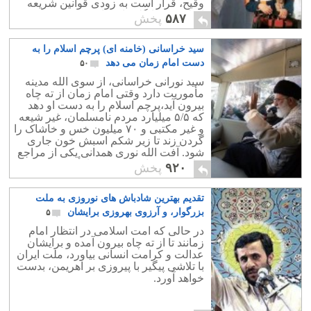
وقیح، قرار است به زودی قوانین شریعه
اسلامی در انگلستان پیاده شود!
۵۸۷
پخش
سید خراسانی (خامنه ای) پرچم اسلام را به
دست امام زمان می دهد
۵۰
سید نورانی خراسانی، از سوی الله مدینه
مأموریت دارد وقتی امام زمان از ته چاه
بیرون آید،پرچم اسلام را به دست او دهد
که ۵/۵ میلیارد مردم نامسلمان، غیر شیعه
و غیر مکتبی و ۷۰ میلیون خس و خاشاک را
گردن زند تا زیر شکم اسبش خون جاری
شود. آفت الله نوری همدانی یکی از مراجع
تقلید قم هم این موضوع را تأیید کرد.
۹۲۰
پخش
تقدیم بهترین شادباش های نوروزی به ملت
بزرگوار، و آرزوی بهروزی برایشان
۵
در حالی که امت اسلامی در انتظار امام
زمانند تا از ته چاه بیرون آمده و برایشان
عدالت و کرامت انسانی بیاورد، ملت ایران
با تلاشی پیگیر با پیروزی بر اهریمن، بدست
خواهد آورد.