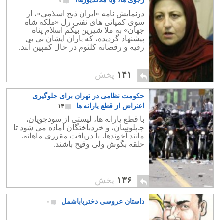
رجوی ها، ویا ملاکدیورها؟
۳
درنمایش نامه «ایران ذبح اسلامی»، از
سوی کمپانی های نفتی رل «ملکه شاه
جهان» به ملا شیرین بیگم اسلام پناه
پیشنهاد گردیده، که یاران ایشان بی بی
رقیه و رقصانه کلثوم در حال کمپین آنند.
۱۴۱
پخش
حکومت نظامی در تهران برای جلوگیری
اعتراض از قطع یارانه ها
۱۴
با قطع یارانه ها، لیستی از سودجویان،
چاپلوسان، و خردباختگان آماده می شود تا
مانند آخوندها، با دریافت مقرری ماهانه،
حلقه بگوش ولی وقیح باشند.
۱۳۶
پخش
داستان عروسی دخترباباشمل
۰