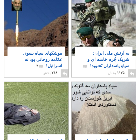
به اَرتش ملی ایران:
موشکهای سپاه بسوی
شَریک جُرم خامنه ای و
عمّامه روحانی بود نه
سپاهِ پاسداران نَشوید!
اسرائیل!
۴
۱
۱۱۷۵
پخش
۲۶۸
پخش