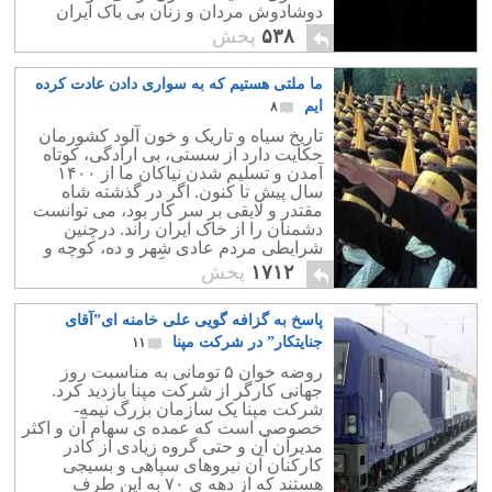
دوشادوش مردان و زنان بی باک ایران
زمین اند!
۵۳۸
پخش
ما ملتی هستیم که به سواری دادن عادت کرده
ایم
۸
تاریخ سیاه و تاریک و خون آلود کشورمان
حکایت دارد از سستی، بی ارادگی، کوتاه
آمدن و تسلیم شدن نیاکان ما از ۱۴۰۰
سال پیش تا کنون. اگر در گذشته شاه
مقتدر و لایقی بر سر کار بود، می توانست
دشمنان را از خاک ایران راند. درچنین
شرایطی مردم عادی شهر و ده، کوچه و
خیابان، نیز همراه و همگام با رژیم بوده اند.
۱۷۱۲
پخش
پاسخ به گزافه گویی علی خامنه ای”آقای
جنایتکار” در شرکت مپنا
۱۱
روضه خوان ۵ تومانی به مناسبت روز
جهانی کارگر از شرکت مپنا بازدید کرد.
شرکت مپنا یک سازمان بزرگ نیمه-
خصوصی است که عمده ی سهام آن و اکثر
مدیران آن و حتی گروه زیادی از کادر
کارکنان آن نیروهای سپاهی و بسیجی
هستند که از دهه ی ۷۰ به این طرف