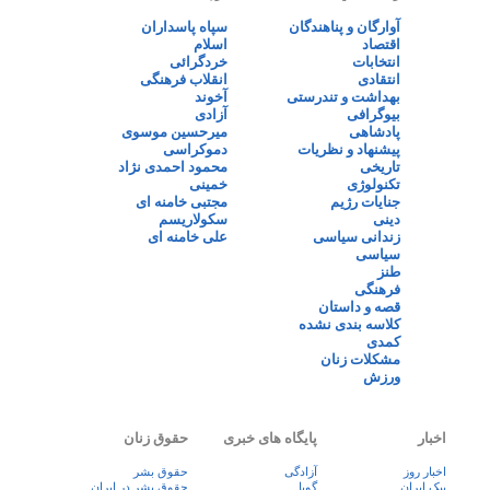
آوارگان و پناهندگان
سپاه پاسداران
اقتصاد
اسلام
انتخابات
خردگرائی
انتقادی
انقلاب فرهنگی
بهداشت و تندرستی
آخوند
بیوگرافی
آزادی
پادشاهی
میرحسین موسوی
پیشنهاد و نظریات
دموکراسی
تاریخی
محمود احمدی نژاد
تکنولوژی
خمینی
جنایات رژیم
مجتبی خامنه ای
دینی
سکولاریسم
زندانی سیاسی
علی خامنه ای
سیاسی
طنز
فرهنگی
قصه و داستان
کلاسه بندی نشده
کمدی
مشکلات زنان
ورزش
اخبار
پایگاه های خبری
حقوق زنان
اخبار روز
آزادگی
حقوق بشر
پيک ايران
گویا
حقوق بشر در ایران