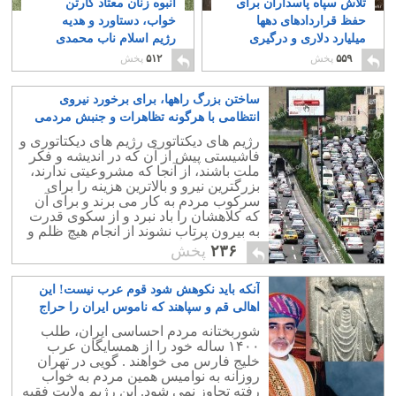
تلاش سپاه پاسداران برای
انبوه زنان معتاد کارتن
حفظ قراردادهای دهها
خواب، دستاورد و هدیه
میلیارد دلاری و درگیری
رژیم اسلام ناب محمدی
پشت پرده با روحانی
۶
۱
۵۵۹
پخش
۵۱۲
پخش
ساختن بزرگ راهها، برای برخورد نیروی
انتظامی با هرگونه تظاهرات و جنبش مردمی
۲
رژیم های دیکتاتوری رژیم های دیکتاتوری و
فاشیستی پیش از آن که در اندیشه و فکر
ملت باشند، از آنجا که مشروعیتی ندارند،
بزرگترین نیرو و بالاترین هزینه را برای
سرکوب مردم به کار می برند و برای آن
که کلاهشان را باد نبرد و از سکوی قدرت
به بیرون پرتاب نشوند از انجام هیچ ظلم و
جنایتی فروگزار نیستند.
۲۳۶
پخش
آنکه باید نکوهش شود قوم عرب نیست! این
اهالی قم و سپاهند که ناموس ایران را حراج
کرده اند
۱۴
شوربختانه مردم احساسی ایران، طلب
۱۴۰۰ ساله خود را از همسایگان عرب
خلیج فارس می خواهند . گویی در تهران
روزانه به نوامیس همین مردم به خواب
رفته تجاوز نمی شود. این رژیم ولایت فقیه