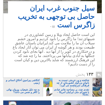
سیل جنوب غرب ایران
حاصل بی توجهی به تخریب
زاگرس است
۰
این است حاصل ایجاد ویلا و زمین کشاورزی در
شیبهای تند! ما زاگرس را نابود کردیم و امروز خشم
سیلاب آن ما را ملامت می کند.ایرانیان باستان عاشق
طبیعت بودند و هر گوشه از ایران می توان آثار ایجاد باغ
و درختکاری در کویر را از آنها دید . آنها بجای نابود کردن
جنگلها به آبادی بیابانها می پرداختند. ما را چه شد که
این فرهنگ ارزشمند که شاید بالاترین دین و کیان است
را از دست دادیم؟
۱۴۳
پخش
شکنجه و بی حرمتی نسبت به
کنکاشی پیرامونِ اَخلاقِ انسانی و
بانوان بزرگوار کشورمان، از چه
زَمینی
فرهنگی سرچشمه می گیرد؛
ایرانی، و یا تازیان؟
نقدی چند، بر مصاحبه خانم عبادی
به چه دلیل شیعیان، پیروان بهائی
با شورای ملی ایرانیان آمریکا –
را کافر و نجس می دانند؟
NIAC