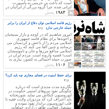
است که باعث بی حرمتی به پاسپورت
ایرانی شده. چرا گروه بزرگی از ایرانیان در
مالزی به جرم قاچاق مواد مخدر در انتظار
۱۹۸۴
پخش
اعدامند؟
رژیم فاسد اسلامی توان دفاع از ایران را برابر
حمله خارجی ندارد
۸
امروز شاهدیم که در کوچه و بازار بسیجیان
و آخوندها برای نظام فاسد جمهوری
اسلامی مردم را از داعش و کردستان می
ترسانند و چنین القا می کنند که رژیم
اسلامی مدافع مرزها و جان و ناموسشان
است! قضیه وارونه است. مردم ایران در
صورت حمله احتمالی به کشور، نیازی به
ملایان فاسد و بسیجیان خودفروخته ندارند
۱۱۰۶
پخش
برای حفظ امنیت در فضای مجازی چه باید کرد؟
۲
نگارنده مدت مدیدی است که درباره
چگونگی نفوذ نیروهای امنیتی حکومت در
اپوزوسیون کنکاش می نماید. شوربختانه
باید اعتراف کرد که مزدوران ولایت فقیه تا
قلب اپوزوسیون برانداز نفوذ نموده و
مشغول فعالیت ظاهرن آزادی خواهانه،