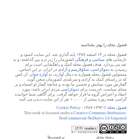
فضول محله را بهتر بشناسید
فضول محله در ۱۳ اسفند ۱۳۸۷ پایه گذاری شد. این سایت کمبود و
نارسایی های
سیاسی
و
فرهنگی
کشورمان را زیر ذره بین گذاشته، و به
نقد می پردازد. هدف فضول محله کمک و راهگشایی است برای
رسیدن به
دموکراسی
،
سکولارسم
و
آزادی
در ایران. بر این اساس،
مسئولین فضول محله همواره به دنبال آوازند، نه
آوازه خوان
. آن کس
که در راستای کمک به آزادی و سربلندی کشورمان سخن گوید،
گفتارش مورد ستایش و تحسین ما بوده، و چنانچه گفتار او اشتباه و بر
مبنای سیاست نادرست برای
دموکراسی
مردم ایران باشد، مورد
انتقاد و اعتراض گروه ما قرار خواهد گرفت. برای آگاهی شما خواننده
گرامی، همه روزه بیشتر از ۱۰،۰۰۰ نفر از این سایت دیدن می کنند.
فضول محله
© ۱۳۹۳-۱۳۸۷ -
Cookie Policy
This work is licensed under a
Creative Commons Attribution-
NonCommercial-NoDerivs 3.0 Unported
رسته بندي
برچسب‌ها