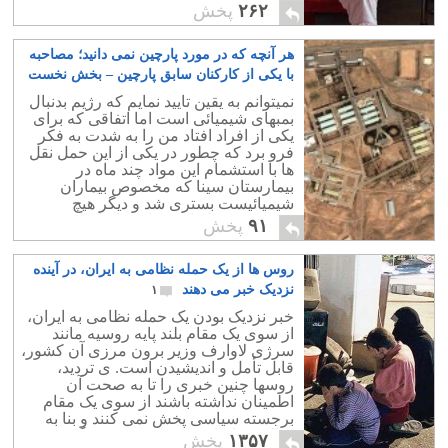
۲۶۲
پخش
هر آنچه که در مورد پارچین نمی دانید؛ مصاحبه
با یکی از کارکنان سابق پارچین – بخش نخست
۱
نمیتوانم به یقین تایید نمایم که رژیم بدنبال
بمبهای شیمیائی است اما اتفاقی که برای
یکی از افراد افتاد من را به شدت به فکر
فرو برد که چطور در یکی از این حمل نقل
ها با استشمام این مواد چند ماه در
بیمارستان سینا که مخصوص بیماران
شیمیائیست بستری شد و دیگر هیچ
نفهمیدیم چه اتفاقی برایش افتاد!.
۹۱
پخش
روس ها از یک حمله نظامی به ایران، در آینده
نزدیک خبر می دهند
۱
خبر نزدیک بودن یک حمله نظامی به ایران،
از سوی یک مقام بلند پایه روسیه مانند
سرژی لاوارف وزیر برون مرزی آن کشور،
قابل تأمل و اندیشیدن است. ی تردید،
روسها چنین خبری را تا به صحت آن
اطمینان نداشته باشند از سوی یک مقام
برجسته سیاسی پخش نمی کنند و بنا به
مثالی: «تا نباشد چیزیکی، مردم نگویند
۱۳۵۷
پخش