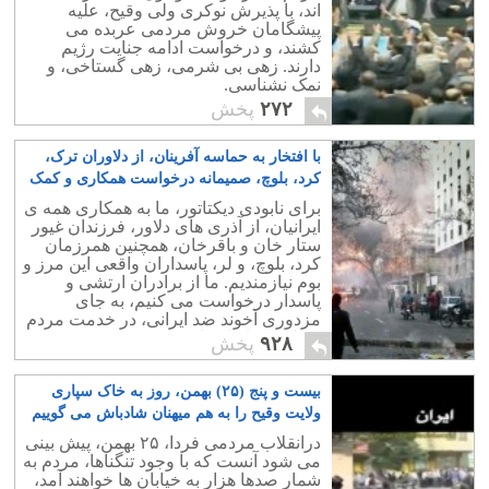
اند، با پذیرش نوکری ولی وقیح، علیه
پیشگامان خروش مردمی عربده می
کشند، و درخواست ادامه جنایت رژیم
دارند. زهی بی شرمی، زهی گستاخی، و
نمک نشناسی.
۲۷۲
پخش
با افتخار به حماسه آفرینان، از دلاوران ترک،
کرد، بلوچ، صمیمانه درخواست همکاری و کمک
داریم
۳۰
برای نابودی دیکتاتور، ما به همکاری همه ی
ایرانیان، از آذری های دلاور، فرزندان غیور
ستار خان و باقرخان، همچنین همرزمان
کرد، بلوچ، و لر، پاسداران واقعی این مرز و
بوم نیازمندیم. ما از برادران ارتشی و
پاسدار درخواست می کنیم، به جای
مزدوری آخوند ضد ایرانی، در خدمت مردم
شرافتمند ایران باشند.
۹۲۸
پخش
بیست و پنج (۲۵) بهمن، روز به خاک سپاری
ولایت وقیح را به هم میهنان شادباش می گوییم
۴
درانقلاب مردمی فردا، ۲۵ بهمن، پیش بینی
می شود آنست که با وجود تنگناها، مردم به
شمار صدها هزار به خیابان ها خواهند آمد،