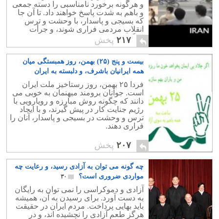
و هرگونه برخورد نامناسبی را دسته جمعی
و باهم به شدت پاسخ خواهند داد. تا آن جا
که بسیجی و پاسدار، با وحشت و ترس
انقلاب مردمی فراری شوند، و جرأت
بازگشت به میان مردم را نداشته باشند.
۲۱۷
پخش
بیست و پنج (۲۵) بهمن، روز همبستگی میان
همه ایرانیان باشرف، و دلبسته به ایران
عزیزمان
۱
فردا ۲۵ بهمن، روز رستاخیز ملت ایران
است. جوانان برومند میهنمان به خوبی می
دانند که چگونه روش مبارزه و رویارویی با
رژیم جنایت کار در پیش گیرند، و با ایجاد
ترس و وحشت در بسیجی و پاسدار، آنان را
فراری دهند.
۲۰۷
پخش
چه گونه می توان به آزادی رسید، و رعایت چه
مواردی ضروری است؟
۳۰
آزادی و دموکراسی را نمی توان به رایگان
به دست آورد. برای رسیدن به آن، همیشه
باید بهایی پرداخت. مردم ایران در حقیقت
هرگز طعم آزادی را نچشیده اند، و در