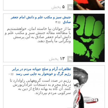
۵
پخش
جنبش سبز و مکتب علم و دانش امام جعفر
صادق
۲
ما از جوانان بپا خاسته امان، خواهشمندیم
با مطالعه مقاله جنبش سبز و مکتب علم و
دانش امام جعفر صادق به این پرسش
ونگرانی ما پاسخ دهند.
۱۳
پخش
تظاهرات آرام و صلح جویانه مردم در برابر
رژیم گرگ و خونخوار به جایی نمی رسد
۰
رژیم در صدد است گروههایی راوادارد تا
درماه محرم به دستجات عزاداریورش
کنند. آن گاه به بهانه دفاع از دین به
سرکوبی مردم بپردازند.