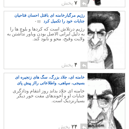
۷
پخش
رژیم مرگبارخامنه ای باقتل احسان فتاحیان
جنایات خود را تکمیل کرد
۰
رژیم درتلاش است که کردها و بلوچ ها را
به دلیل ایرانی الاصل بودن وباور نداشتن به
ولایت وقیح، محو و نابود کند.
۴
پخش
خامنه ای، جلاد بزرگ، سگ های زنجیره ای
بسیجی، سپاهی، واطلاعاتی رااز پیش پای
جوانان ما دورکن
۰
خامنه ای جلاد بداند روز انتقام ودادگری
جنایات او و آخوندهای مفت خور دیگر
بسیارنزدیک است.
۲۴
پخش