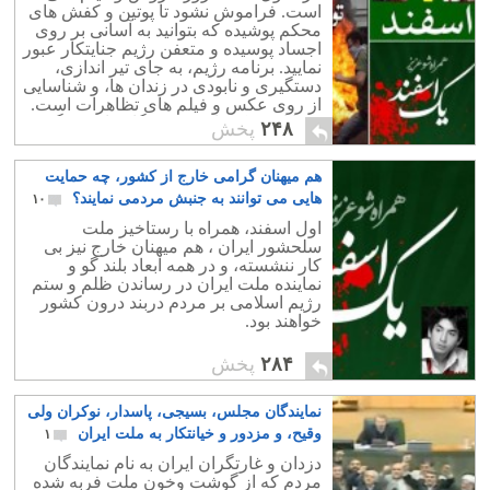
است. فراموش نشود تا پوتین و کفش های
محکم پوشیده که بتوانید به آسانی بر روی
اجساد پوسیده و متعفن رژیم جنایتکار عبور
نمایید. برنامه رژیم، به جای تیر اندازی،
دستگیری و نابودی در زندان ها، و شناسایی
از روی عکس و فیلم های تظاهرات است.
برما است که بایورش همگانی از دستگیری
۲۴۸
پخش
هم میهنان خود جلوگیری نماییم.
هم میهنان گرامی خارج از کشور، چه حمایت
هایی می توانند به جنبش مردمی نمایند؟
۱۰
اول اسفند، همراه با رستاخیز ملت
سلحشور ایران ، هم میهنان خارج نیز بی
کار ننشسته، و در همه ابعاد بلند گو و
نماینده ملت ایران در رساندن ظلم و ستم
رژیم اسلامی بر مردم دربند درون کشور
خواهند بود.
۲۸۴
پخش
نمایندگان مجلس، بسیجی، پاسدار، نوکران ولی
وقیح، و مزدور و خیانتکار به ملت ایران
۱
دزدان و غارتگران ایران به نام نمایندگان
مردم که از گوشت وخون ملت فربه شده