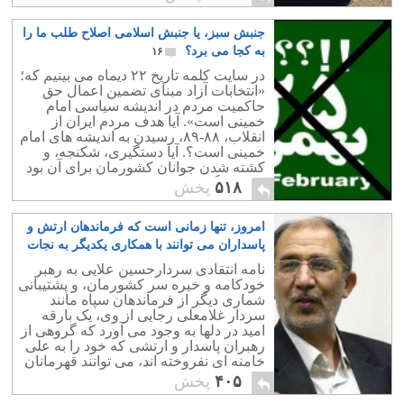
چیزها».
جنبش سبز، یا جنبش اسلامی اصلاح طلب ما را
به کجا می برد؟
۱۶
در سایت کلمه تاریخ ۲۲ دیماه می بینیم که؛
«انتخابات آزاد مبنای تضمین اعمال حق
حاکمیت مردم در اندیشه سیاسی امام
خمینی است». آیا هدف مردم ایران از
انقلاب، ۸۸-۸۹، رسیدن به اندیشه های امام
خمینی است؟. آیا دستگیری، شکنجه، و
کشته شدن جوانان کشورمان برای آن بود
که باردیگر به اندیشه امام خمینی باز
۵۱۸
پخش
گردیم؟!
امروز، تنها زمانی است که فرماندهان ارتش و
پاسداران می توانند با همکاری یکدیگر به نجات
میهن پردازند
۱۱
نامه انتقادی سردارحسین علایی به رهبر
خودکامه و خیره سر کشورمان، و پشتیبانی
شماری دیگر از فرماندهان سپاه مانند
سردار غلامعلی رجایی از وی، یک بارقه
امید در دلها به وجود می آورد که گروهی از
رهبران پاسدار و ارتشی که خود را به علی
خامنه ای نفروخته اند، می توانند قهرمانان
و ناجی کشورمان باشند.
۴۰۵
پخش