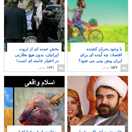
با وجود بحران کشنده
بخش عمده ای از ثروت
اقتصاد، چه آینده ای برای
ایرانیان، بدون هیچ نظارتی
ایران پیش بینی می شود؟
در اختیار خامنه ای است!
۹
۱۷
۱۵۲۷
پخش
۱۶۲۱
پخش
خانم نعیمه اِشراقی، شما
روحانیت از فروغ تا افول