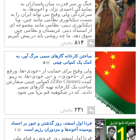
نظامی – مذهبی سوق دهد؟
۲۶
جنگ بر سر قدرت میان پاسداران به
نمایندگی احمدی نژاد، و آخوندها، به
سرکردگی ولی وقیح می تواند ایران را به
سمت دیکتاتوری نظامی مانند چین، ویا
دیکتاتوری دینی- نظامی مانند مجموعه ای
از استبداد دینی عربستان و نظامی چین
سوق دهد. ما چه روشی باید در پیش گیریم
تا از این دسیسه و طلسم پیش روی رهایی
۸۱۴
پخش
یابیم؟.
ساختن کارخانه گازهای سمی مرگ آور، به
کمک یک کمپانی چینی
۵
ولی وقیح برای حمایت از «خودی»ها، ورفع
شر از «ناخودی»، و «بی خودی»ها، به زیبو
کمت (‪(‬Zibo Chemet،کمپانی چینی سفارش
ساخت یک کارخانه تهیه گازهای سمی
دادند، که در شکوهیه قم برپا می شود.
۲۳۱
پخش
فردا اول اسفند، روز گذشتن و عبور بر اجساد
پوسیده آخوندها و مزدوران رژیم است
۱
فردا اول اسفند روز خروش و قیام ملی