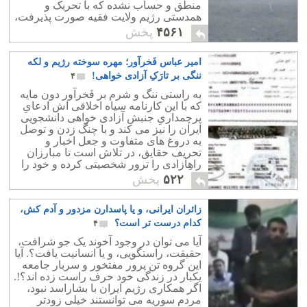
منطق و حساب نشده که با تحریک و
همدستی رژیم ولایت فقیه صورت پذیرفت،
از هر نظر قابل ملامت و سرزنش است.
۴۵۶۱
پخش
امیر عباس فَخرآور؛ مهره سوخته رژیم و لکه
ننگی بر تارَکِ آزادی خواهی!
۴
به راستی ننگ و شرم بر فَخرآور دون مایه
که با این کارنامه سیاه اخلاقی اش ادعایِ
پرچمداریِ جنبش آزادی خواهی دانشجویی
ایران را نیز می کند و با چنگ زدن و توصل
به دروغ های متفاوت و جعل اخبار و
تحریف حقایق، در تلاش است تا مبارزان
راهِآزادی را ترور شخصیتی کرده و خود را
مطرح نموده و بر سرِ زبان ها بیاندازد.
۵۲۲
پخش
زائران ایرانی، و یا پاسدارن مزدور و آدم کش،
کدام درست تر است؟
۴
آیا می توان در وجود آخوند یک جو شرافت،
حقیقت، راستگویی، و یا انسانیت یافت؟. آیا
این گروه تن پرور مفتخور و سربار جامعه
یکبار در زندگی خود حرف راست زده اند؟!.
اگر همکاری رژیم ایران با بشاراسد نبود،
مردم سوریه می توانستند خیلی زودتر