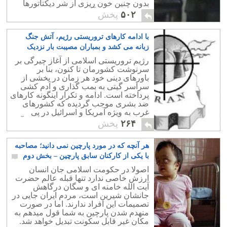
بدون چنین خون ریزی از شر دیکتاتورها
رهایی یافته و به آزادی خود برسند.
۵۰۲
پخش
با ادامه کارهای تروریستی رژیم، آتش جنگ
زبانه می کشد و بمباران مصیبت بار نزدیک
است
۶
رژیم تروریستی اسلامی از آغاز چیرگی بر
سرنوشت کشورمان تا کنون، بنا بر
باورهای دینی خود هر زمان در بخشی از
سراسر گیتی به بمب گذاری و آدم کشی
پرداخته است. ادامه و تکرار اینگونه کارهای
ضد بشری موجب گردیده که کشورهای
غرب به ویژه آمریکا و اسرائیل در پی
راههای تلافی هرچه زودتر و کامل تر برآیند.
۲۶۴
پخش
هر آنچه که در مورد پارچین نمی دانید؛ مصاحبه
با یکی از کارکنان سابق پارچین – بخش دوم
۳
اصولا در حکومت اسلامی جان انسان
ارزش خاصی ندارد تنها قبله عالم حضرت
آیت الله خامنه ای و سگان درگاهش
جانشان شیرین است، مردم ایران جایی در
تصمیمات این افراد ندارند. اما در صورت
منهدم شدن پارچین به شما قول میدهم به
مکان غیر قابل سکونت تبدیل خواهد شد.