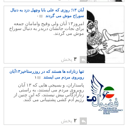
آبان ۱۳؛ روزی که علی بابا وچهل دزد به دنبال
سوراخ موش می گردند
۰
امروز۱۳ آبان ولی وقیح وامامان جمعه
برای نجات جانشان دربدر به دنبال سوراخ
موش می گردند.
۳
پخش
تنها زنازاده ها هستند که در روزرستاخیز۱۳آبان
روبروی مردم می ایستند
۱
پاسداران، و بسیجی هایی که ۱۳ آبان
روبروی مردم می ایستند، به راستی
زنازادگانی بیش نیستند، که این چنین از
رژیم آدم کشی پشتیبانی می کنند.
۲
پخش