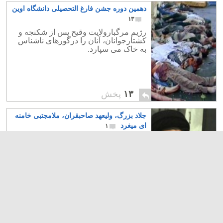
دهمین دوره جشن فارغ التحصیلی دانشگاه اوین
۱۳
رژیم مرگبارولایت وقیح پس از شکنجه و
کشتارجوانان، آنان را درگورهای ناشناس
به خاک می سپارد.
۱۳
پخش
جلاد بزرگ، ولیعهد صاحبقران، ملامجتبی خامنه
ای میغرد
۱
مجتبی خامنه ای جلاد بزرگ رژیم به جای
پدرش درکشتارلحظه به لحظه ملت ایران
فرماندهی می کند.
۶
پخش
جوانان عزیزمان، صاحبان اصلی کشورایرانند