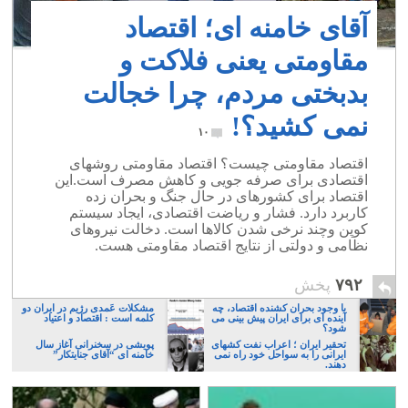
آقای خامنه ای؛ اقتصاد
مقاومتی یعنی فلاکت و
بدبختی مردم، چرا خجالت
نمی کشید؟!
۱۰
اقتصاد مقاومتی چیست؟ اقتصاد مقاومتی روشهای
اقتصادی برای صرفه جویی و کاهش مصرف است.این
اقتصاد برای کشورهای در حال جنگ و بحران زده
کاربرد دارد. فشار و ریاضت اقتصادی، ایجاد سیستم
کوپن وچند نرخی شدن کالاها است. دخالت نیروهای
نظامی و دولتی از نتایج اقتصاد مقاومتی هست.
۷۹۲
پخش
با وجود بحران کشنده اقتصاد، چه
مشکلات عَمدی رژیم در ایران دو
آینده ای برای ایران پیش بینی می
کلمه است : اقتصاد و اعتیاد
شود؟
تحقیر ایران ؛ اعراب نفت کشهای
پویشی در سخنرانی آغاز سال
ایرانی را به سواحل خود راه نمی
خامنه ای “آقای جنایتکار”
دهند.