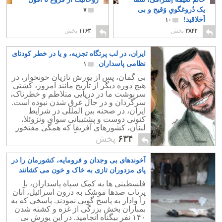
یک دُروغگویِ وَقیح و بی
۷
اَخلاقید!
۱۰
۳۸۴۲
پخش
۱۱۶۳
پخش
ایران، در لب پرتگاه تجزیه، و یا در خطر کودتای
نظامی پاسداران
۱
بی گمان، پس از یورش تازیان خونخوار، در
هیچ دوره دیگر از تاریخ مانند امروز، کشتی
سربوشت ما در دریایی متلاطم و خطرناک،
سرگردان و در حال غرق شدن نبوده است.
ایران، در صحنه بین المللی در شرایط
کنونی دوست و پشتیبانی سوای ونزوئلا،
لبنان، کشورهای آفریقا که همگی مفتخور
و سودجویند دوست دیگری ندارد.
۶۳۴
پخش
آخوندهای بی وجدان و فرومایه، کشورمان را در
پای مزدوران تازی به خاک و خون می کشانند
۱۹
فلسطینی ها به کمک سپاه پاسداران، با
پرتاب صدها موشک به درون اسرائیل، آنان
را وادار به پاسخ گویی نمودند. پاسخی که به
بمباران بخش بزرگی از غزه و کشته شدن
۱۴۰ نفر بیگناه انجامید. در این یورش بی