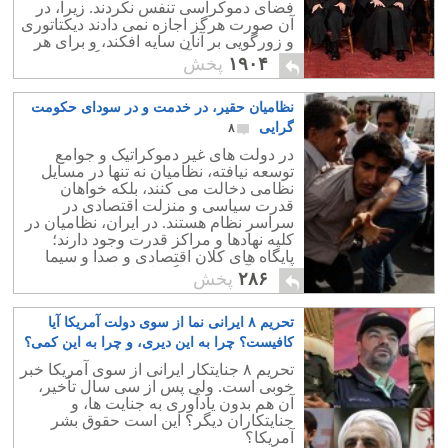
فضای دموکراسی تنفس نکردند. زیرا، در
آن صورت هرگز اجازه نمی دادند دیکتاتوری
و زورگویی بر آنان سایه افکند، و برای هر
تلاش و کوشش آنان، دست وپاگیر باشد.
۱۹۰۴
پخش
نظامیان حقیر، در خدمت و در سودای حکومت
گرایی
۸
در دولت های غیر دموکراتیک و جوامع
توسعه نیافته، نظامیان نه تنها در مسایل
نظامی دخالت می کنند، بلکه خواهان
قدرت سیاسی و منزلت اقتصادی در
سراسر نظام هستند. در ایران، نظامیان در
کلیه نهادها و مراکز قدرت وجود دارند؛
پایگاه های کلان اقتصادی و صدا و سیما
حضور آنان صحنه گردان اصلی سیاست
۲۸۶
پخش
کشور فقاهت زده است.
تحریم ۸ ایرانی نما از سوی دولت آمریکا آیا
کافیست؟ چرا به این دیری، و چرا به این کمی؟
۰
تحریم ۸ جنایتکار ایرانی از سوی آمریکا خبر
خوبی است. ولی پس از سی سال تأخیر،
آن هم بدون یادآوری به جنایت ها، و
جنایتکاران دیگر؟ این است حقوق بشر
آمریکا؟