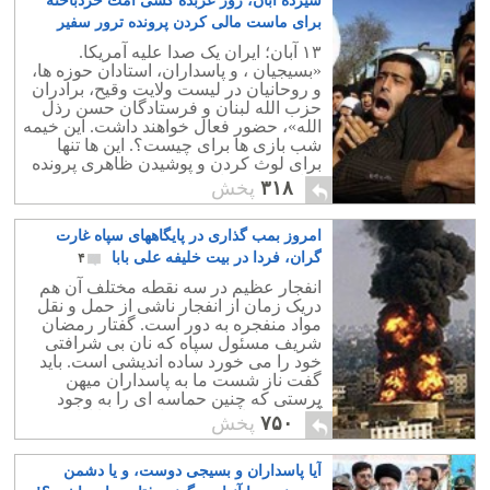
سیزده آبان، روز عربده کشی امت خردباخته
برای ماست مالی کردن پرونده ترور سفیر
عربستان
۴
۱۳ آبان؛ ایران یک صدا علیه آمریکا.
«بسیجیان ، و پاسداران، استادان حوزه ها،
و روحانیان در لیست ولایت وقیح، برادران
حزب الله لبنان و فرستادگان حسن رذل
الله»، حضور فعال خواهند داشت. این خیمه
شب بازی ها برای چیست؟. این ها تنها
برای لوث کردن و پوشیدن ظاهری پرونده
جنایی رژیم برای کشتن سفیر عربستان
۳۱۸
پخش
است.
امروز بمب گذاری در پایگاههای سپاه غارت
گران، فردا در بیت خلیفه علی بابا
۴
انفجار عظیم در سه نقطه مختلف آن هم
دریک زمان از انفجار ناشی از حمل و نقل
مواد منفجره به دور است. گفتار رمضان
شریف مسئول سپاه که نان بی شرافتی
خود را می خورد ساده اندیشی است. باید
گفت ناز شست ما به پاسداران میهن
پرستی که چنین حماسه ای را به وجود
آورده اند نیاز داریم که این کار را ادامه
۷۵۰
پخش
دهند.
آیا پاسداران و بسیجی دوست، و یا دشمن