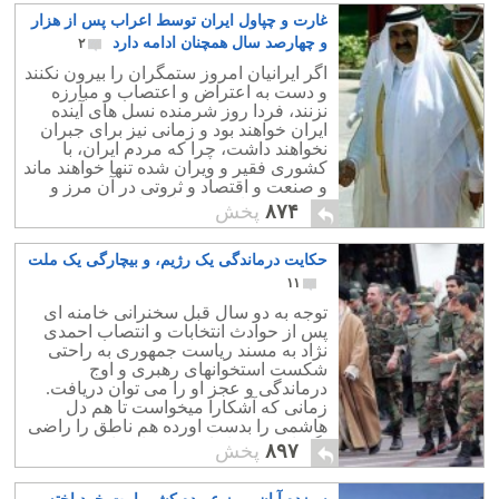
غارت و چپاول ایران توسط اعراب پس از هزار
و چهارصد سال همچنان ادامه دارد
۲
اگر ایرانیان امروز ستمگران را بیرون نکنند
و دست به اعتراض و اعتصاب و مبارزه
نزنند، فردا روز شرمنده نسل های آینده
ایران خواهند بود و زمانی نیز برای جبران
نخواهند داشت، چرا که مردم ایران، با
کشوری فقیر و ویران شده تنها خواهند ماند
و صنعت و اقتصاد و ثروتی در آن مرز و
بوم وجود خارجی نخواهد داشت.
۸۷۴
پخش
حکایت درماندگی یک رژیم، و بیچارگی یک ملت
۱۱
توجه به دو سال قبل سخنرانی خامنه ای
پس از حوادث انتخابات و انتصاب احمدی
نژاد به مسند ریاست جمهوری به راحتی
شکست استخوانهای رهبری و اوج
درماندگی و عجز او را می توان دریافت.
زمانی که آشکارا میخواست تا هم دل
هاشمی را بدست اورده هم ناطق را راضی
نگهدارد و هم از احمدی نژاد و انتصاب
۸۹۷
پخش
خودش دفاع نماید.