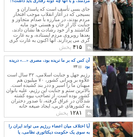
مردمند، و با آنها چه گونه رفتاری باید داشت؟!
۷
جای بسی تأسف است که پاسداران و
بسیجی که در آغاز انقلاب موجب افتخار
مردم بودند، در مبارزه با صدام متجاوز و
جنایت کار از جان و هستی خود مایه
گذاشتند و از خود رشادت ها نشان دادند،
بعدها روبروی مردم ایستاده، و به غارت
گری می پردازند. آنها اکنون به غارت گری
و تجاوز کشور پرداخته اند.
۴۱۵
پخش
آن کس که بر ما نریده بود، مصری «…» دریده
بود
۲۳
رژیم جهل و جنایت اسلامی، ۳۲ سال است
علاوه بر ویرانی کشور، ۷۰ میلیون هم
میهنان ما را اسیر و ددر بند کشیده است.
بالاترین ستم و جنایت این رژیم، علیه بانوان
کشور بوده است. از تصاحب بیوه کشته
شدگان در عراق گرفته، تا صدور دختران
به کشورهای عربی، ایجاد صیغه خانه
حضرت رضا،تا تجاوز یک مصری به زنی در
۱۲۸۱
پخش
تهران.
آیا اختلاف میان اعضاء ررژیم می تواند ایران را
به سوی یک حکومت دیکتاتوری نظامی، یا