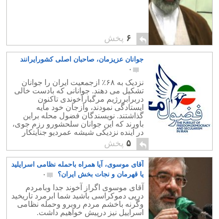
۶
پخش
جوانان عزیزمان، صاحبان اصلی کشورایرانند
۰
نزدیک به ۶۸٪ ازجمعیت ایران را جوانان
تشکیل می دهند. جوانانی که بادست خالی
دربرابررژیم مرگبارآخوندی تاکنون
ایستادگی نمودند، وازجان خود مایه
گذاشتند. نویسندگان فضول محله براین
باورند که این جوانان سلحشورو رزم جوی،
در آینده نزدیکی شیشه عمردیو جنایتکار
راخواهند شکست و دموکراسی را به
۵
پخش
ارمغان خواهند آورد
آقای موسوی، آیا همراه باحمله نظامی اسرایلید
یا قهرمان و نجات بخش ایران؟
۰
آقای موسوی اگراز آخوند جدا وبامردم
درپی دموکراسی باشید شما ابرمرد تاریخید
وگرنه باخشم مردم روبرو وحمله نظامی
اسراییل نیز درپیش خواهیم داشت.