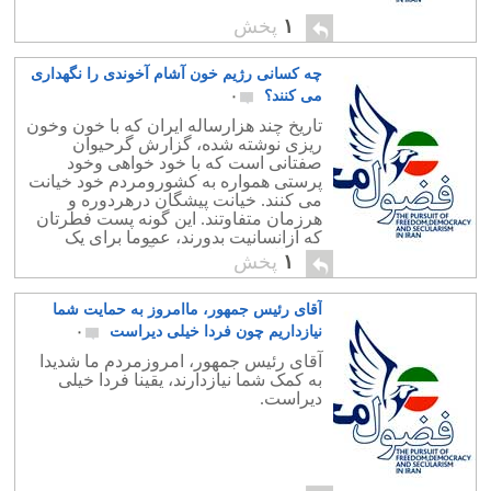
۱
پخش
چه کسانی رژیم خون آشام آخوندی را نگهداری
می کنند؟
۰
تاریخ چند هزارساله ایران که با خون وخون
ریزی نوشته شده، گزارش گرحیوان
صفتانی است که با خود خواهی وخود
پرستی همواره به کشورومردم خود خیانت
می کنند. خیانت پیشگان درهردوره و
هرزمان متفاوتند. این گونه پست فطرتان
که ازانسانیت بدورند، عموما برای یک
دستمال تیمچه ای را به آتش می کشند.
۱
پخش
دردوران کنونی گروههای […]
آقای رئیس جمهور، ماامروز به حمایت شما
نیازداریم چون فردا خیلی دیراست
۰
آقای رئیس جمهور، امروزمردم ما شدیدا
به کمک شما نیازدارند، یقینا فردا خیلی
دیراست.