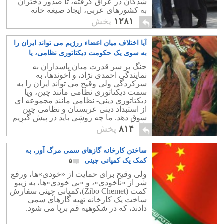
شدگان در عراق گرفته، تا صدور دختران
به کشورهای عربی، ایجاد صیغه خانه
حضرت رضا،تا تجاوز یک مصری به زنی در
۱۲۸۱
پخش
تهران.
آیا اختلاف میان اعضاء ررژیم می تواند ایران را
به سوی یک حکومت دیکتاتوری نظامی، یا
نظامی – مذهبی سوق دهد؟
۲۶
جنگ بر سر قدرت میان پاسداران به
نمایندگی احمدی نژاد، و آخوندها، به
سرکردگی ولی وقیح می تواند ایران را به
سمت دیکتاتوری نظامی مانند چین، ویا
دیکتاتوری دینی- نظامی مانند مجموعه ای
از استبداد دینی عربستان و نظامی چین
سوق دهد. ما چه روشی باید در پیش گیریم
تا از این دسیسه و طلسم پیش روی رهایی
۸۱۴
پخش
یابیم؟.
ساختن کارخانه گازهای سمی مرگ آور، به
کمک یک کمپانی چینی
۵
ولی وقیح برای حمایت از «خودی»ها، ورفع
شر از «ناخودی»، و «بی خودی»ها، به زیبو
کمت (‪(‬Zibo Chemet،کمپانی چینی سفارش
ساخت یک کارخانه تهیه گازهای سمی
دادند، که در شکوهیه قم برپا می شود.