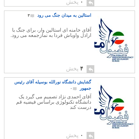
۰
پخش
استالین به میدان جنگ می رود
۳
آقای خامنه ای استالین وار، برای جنگ با
اراذل واوباش فردا به نمازجمعه می رود.
۴
پخش
گشایش دانشگاه نورالله بوسیله آقای رئیس
جمهور
۰
آقای احمدی نژاد تصمیم می گیرد یک
دانشگاه تکنولوژی براساس فیضیه قم
درست کند
۰
پخش