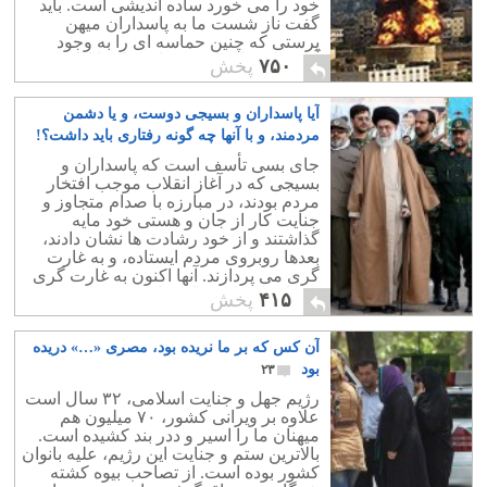
خود را می خورد ساده اندیشی است. باید
گفت ناز شست ما به پاسداران میهن
پرستی که چنین حماسه ای را به وجود
آورده اند نیاز داریم که این کار را ادامه
۷۵۰
پخش
دهند.
آیا پاسداران و بسیجی دوست، و یا دشمن
مردمند، و با آنها چه گونه رفتاری باید داشت؟!
۷
جای بسی تأسف است که پاسداران و
بسیجی که در آغاز انقلاب موجب افتخار
مردم بودند، در مبارزه با صدام متجاوز و
جنایت کار از جان و هستی خود مایه
گذاشتند و از خود رشادت ها نشان دادند،
بعدها روبروی مردم ایستاده، و به غارت
گری می پردازند. آنها اکنون به غارت گری
و تجاوز کشور پرداخته اند.
۴۱۵
پخش
آن کس که بر ما نریده بود، مصری «…» دریده
بود
۲۳
رژیم جهل و جنایت اسلامی، ۳۲ سال است
علاوه بر ویرانی کشور، ۷۰ میلیون هم
میهنان ما را اسیر و ددر بند کشیده است.
بالاترین ستم و جنایت این رژیم، علیه بانوان
کشور بوده است. از تصاحب بیوه کشته