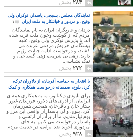
۲۸۴
پخش
نمایندگان مجلس، بسیجی، پاسدار، نوکران ولی
وقیح، و مزدور و خیانتکار به ملت ایران
۱
دزدان و غارتگران ایران به نام نمایندگان
مردم که از گوشت وخون ملت فربه شده
اند، با پذیرش نوکری ولی وقیح، علیه
پیشگامان خروش مردمی عربده می
کشند، و درخواست ادامه جنایت رژیم
دارند. زهی بی شرمی، زهی گستاخی، و
نمک نشناسی.
۲۷۲
پخش
با افتخار به حماسه آفرینان، از دلاوران ترک،
کرد، بلوچ، صمیمانه درخواست همکاری و کمک
داریم
۳۰
برای نابودی دیکتاتور، ما به همکاری همه ی
ایرانیان، از آذری های دلاور، فرزندان غیور
ستار خان و باقرخان، همچنین همرزمان
کرد، بلوچ، و لر، پاسداران واقعی این مرز و
بوم نیازمندیم. ما از برادران ارتشی و
پاسدار درخواست می کنیم، به جای
مزدوری آخوند ضد ایرانی، در خدمت مردم
شرافتمند ایران باشند.
۹۲۸
پخش