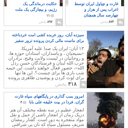
غارت و چپاول ایران توسط
حکایت درماندگی یک
اعراب پس از هزار و
رژیم، و بیچارگی یک ملت
چهارصد سال همچنان
۱۱
ادامه دارد
۲
۸۷۴
پخش
۸۹۷
پخش
سیزده آبان، روز عربده کشی امت خردباخته
برای ماست مالی کردن پرونده ترور سفیر
عربستان
۴
۱۳ آبان؛ ایران یک صدا علیه آمریکا.
«بسیجیان ، و پاسداران، استادان حوزه ها،
و روحانیان در لیست ولایت وقیح، برادران
حزب الله لبنان و فرستادگان حسن رذل
الله»، حضور فعال خواهند داشت. این خیمه
شب بازی ها برای چیست؟. این ها تنها
برای لوث کردن و پوشیدن ظاهری پرونده
جنایی رژیم برای کشتن سفیر عربستان
۳۱۸
پخش
است.
امروز بمب گذاری در پایگاههای سپاه غارت
گران، فردا در بیت خلیفه علی بابا
۴
انفجار عظیم در سه نقطه مختلف آن هم
دریک زمان از انفجار ناشی از حمل و نقل
مواد منفجره به دور است. گفتار رمضان
شریف مسئول سپاه که نان بی شرافتی