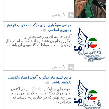
۱
پخش
مجلس سوگواری برای درگذشت قریب الوقوع
جمهوری اسلامی
۰
آقای خامنه ای به رفسنجانی و
دیگرروحانیون هشدار دادند که نظام درحال
ترکیدن است، مواظب گندوبوی آن باشند.
۱
پخش
مردم کشورمان دیگر به آخوند اعتماد وگذشتی
نخواهند داشت
۰
آخوندهای جنایتکار بدانند که ازهم اکنون
آوای مرگ دیکتاتورها به گوش می رسد،
پس چه بهتر که در کنارمردم باشند، نه
دربرابرآنان.