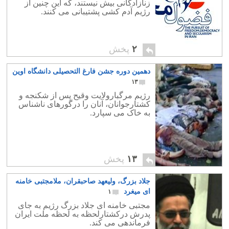
زنازادگانی بیش نیستند، که این چنین از
رژیم آدم کشی پشتیبانی می کنند.
۲
پخش
دهمین دوره جشن فارغ التحصیلی دانشگاه اوین
۱۳
رژیم مرگبارولایت وقیح پس از شکنجه و
کشتارجوانان، آنان را درگورهای ناشناس
به خاک می سپارد.
۱۳
پخش
جلاد بزرگ، ولیعهد صاحبقران، ملامجتبی خامنه
ای میغرد
۱
مجتبی خامنه ای جلاد بزرگ رژیم به جای
پدرش درکشتارلحظه به لحظه ملت ایران
فرماندهی می کند.