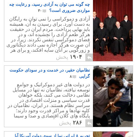
چه گونه می توان به آزادی رسید، و رعایت چه
مواردی ضروری است؟
۳۰
آزادی و دموکراسی را نمی توان به رایگان
به دست آورد. برای رسیدن به آن، همیشه
باید بهایی پرداخت. مردم ایران در حقیقت
هرگز طعم آزادی را نچشیده اند، و در
فضای دموکراسی تنفس نکردند. زیرا، در
آن صورت هرگز اجازه نمی دادند دیکتاتوری
و زورگویی بر آنان سایه افکند، و برای هر
تلاش و کوشش آنان، دست وپاگیر باشد.
۱۹۰۴
پخش
نظامیان حقیر، در خدمت و در سودای حکومت
گرایی
۸
در دولت های غیر دموکراتیک و جوامع
توسعه نیافته، نظامیان نه تنها در مسایل
نظامی دخالت می کنند، بلکه خواهان
قدرت سیاسی و منزلت اقتصادی در
سراسر نظام هستند. در ایران، نظامیان در
کلیه نهادها و مراکز قدرت وجود دارند؛
پایگاه های کلان اقتصادی و صدا و سیما
حضور آنان صحنه گردان اصلی سیاست
۲۸۶
پخش
کشور فقاهت زده است.
تحریم ۸ ایرانی نما از سوی دولت آمریکا آیا