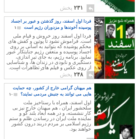
۲۳۱
پخش
فردا اول اسفند، روز گذشتن و عبور بر اجساد
پوسیده آخوندها و مزدوران رژیم است
۱
فردا اول اسفند روز خروش و قیام ملی
است. فراموش نشود تا پوتین و کفش های
محکم پوشیده که بتوانید به آسانی بر روی
اجساد پوسیده و متعفن رژیم جنایتکار عبور
نمایید. برنامه رژیم، به جای تیر اندازی،
دستگیری و نابودی در زندان ها، و شناسایی
از روی عکس و فیلم های تظاهرات است.
برما است که بایورش همگانی از دستگیری
۲۴۸
پخش
هم میهنان خود جلوگیری نماییم.
هم میهنان گرامی خارج از کشور، چه حمایت
هایی می توانند به جنبش مردمی نمایند؟
۱۰
اول اسفند، همراه با رستاخیز ملت
سلحشور ایران ، هم میهنان خارج نیز بی
کار ننشسته، و در همه ابعاد بلند گو و
نماینده ملت ایران در رساندن ظلم و ستم
رژیم اسلامی بر مردم دربند درون کشور
خواهند بود.