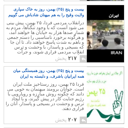
بیست و پنج (۲۵) بهمن، روز به خاک سپاری
ولایت وقیح را به هم میهنان شادباش می گوییم
۴
درانقلاب مردمی فردا، ۲۵ بهمن، پیش بینی
می شود آنست که با وجود تنگناها، مردم به
شمار صدها هزار به خیابان ها خواهند آمد،
و هرگونه برخورد نامناسبی را دسته جمعی
و باهم به شدت پاسخ خواهند داد. تا آن جا
که بسیجی و پاسدار، با وحشت و ترس
انقلاب مردمی فراری شوند، و جرأت
بازگشت به میان مردم را نداشته باشند.
۲۱۷
پخش
بیست و پنج (۲۵) بهمن، روز همبستگی میان
همه ایرانیان باشرف، و دلبسته به ایران
عزیزمان
۱
فردا ۲۵ بهمن، روز رستاخیز ملت ایران
است. جوانان برومند میهنمان به خوبی می
دانند که چگونه روش مبارزه و رویارویی با
رژیم جنایت کار در پیش گیرند، و با ایجاد
ترس و وحشت در بسیجی و پاسدار، آنان را
فراری دهند.
۲۰۷
پخش