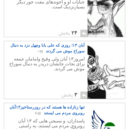
جنایات او و آخوندهای مفت خور دیگر
بسیارنزدیک است.
۲۴
پخش
آبان ۱۳؛ روزی که علی بابا وچهل دزد به دنبال
سوراخ موش می گردند
۰
امروز۱۳ آبان ولی وقیح وامامان جمعه
برای نجات جانشان دربدر به دنبال سوراخ
موش می گردند.
۳
پخش
تنها زنازاده ها هستند که در روزرستاخیز۱۳آبان
روبروی مردم می ایستند
۱
پاسداران، و بسیجی هایی که ۱۳ آبان
روبروی مردم می ایستند، به راستی