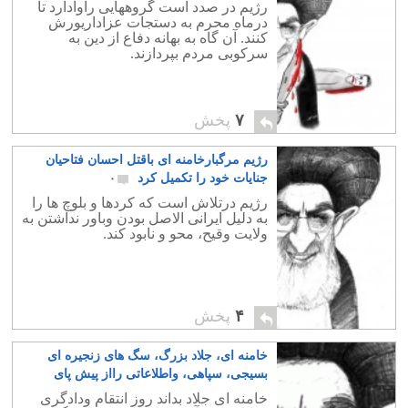
رژیم در صدد است گروههایی راوادارد تا
درماه محرم به دستجات عزاداریورش
کنند. آن گاه به بهانه دفاع از دین به
سرکوبی مردم بپردازند.
۷
پخش
رژیم مرگبارخامنه ای باقتل احسان فتاحیان
جنایات خود را تکمیل کرد
۰
رژیم درتلاش است که کردها و بلوچ ها را
به دلیل ایرانی الاصل بودن وباور نداشتن به
ولایت وقیح، محو و نابود کند.
۴
پخش
خامنه ای، جلاد بزرگ، سگ های زنجیره ای
بسیجی، سپاهی، واطلاعاتی رااز پیش پای
جوانان ما دورکن
۰
خامنه ای جلاد بداند روز انتقام ودادگری