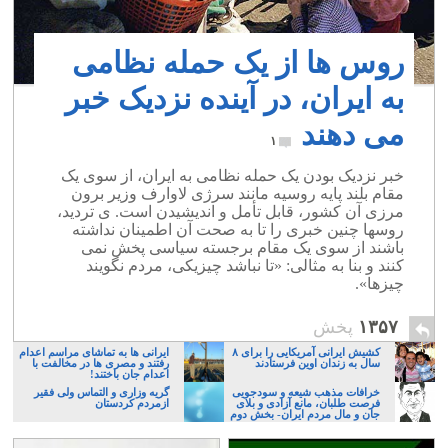
روس ها از یک حمله نظامی
به ایران، در آینده نزدیک خبر
می دهند
۱
خبر نزدیک بودن یک حمله نظامی به ایران، از سوی یک
مقام بلند پایه روسیه مانند سرژی لاوارف وزیر برون
مرزی آن کشور، قابل تأمل و اندیشیدن است. ی تردید،
روسها چنین خبری را تا به صحت آن اطمینان نداشته
باشند از سوی یک مقام برجسته سیاسی پخش نمی
کنند و بنا به مثالی: «تا نباشد چیزیکی، مردم نگویند
چیزها».
۱۳۵۷
پخش
کشیش ایرانی آمریکایی را برای ۸
ایرانی ها به تماشای مراسم اعدام
سال به زندان اوین فرستادند
رفتند و مصری ها در مخالفت با
اعدام جان باختند!
خرافات مذهب شیعه و سودجویی
گریه وزاری و التماس ولی فقیر
فرصت طلبان، مانع آزادی و بلای
ازمردم کردستان
جان و مال مردم ایران- بخش دوم