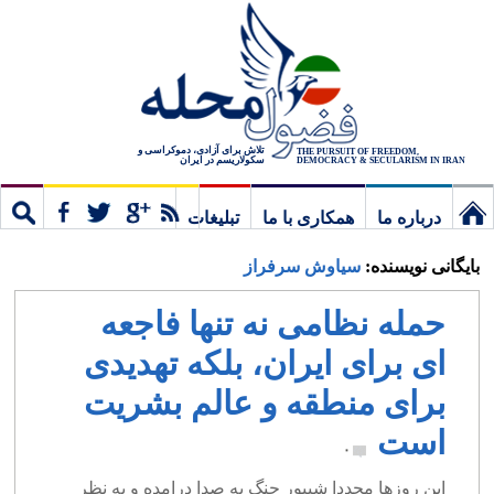
تلاش برای آزادی، دموکراسی و
THE PURSUIT OF FREEDOM,
سکولاریسم در ایران
DEMOCRACY & SECULARISM IN IRAN
درباره ما
همکاری با ما
تبلیغات
نخستین
مشترک
جستج
بایگانی نویسنده:
سیاوش سرفراز
برگ
حمله نظامی نه تنها فاجعه
ای برای ایران، بلکه تهدیدی
برای منطقه و عالم بشریت
است
۰
این روزها مجددا شیپور جنگ به صدا درامده و به نظر