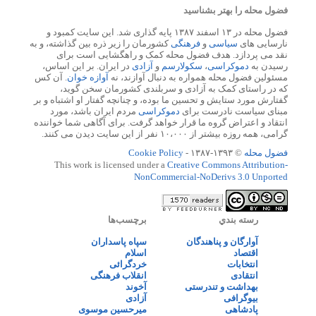
فضول محله را بهتر بشناسید
فضول محله در ۱۳ اسفند ۱۳۸۷ پایه گذاری شد. این سایت کمبود و
نارسایی های
سیاسی
و
فرهنگی
کشورمان را زیر ذره بین گذاشته، و به
نقد می پردازد. هدف فضول محله کمک و راهگشایی است برای
رسیدن به
دموکراسی
،
سکولارسم
و
آزادی
در ایران. بر این اساس،
مسئولین فضول محله همواره به دنبال آوازند، نه
آوازه خوان
. آن کس
که در راستای کمک به آزادی و سربلندی کشورمان سخن گوید،
گفتارش مورد ستایش و تحسین ما بوده، و چنانچه گفتار او اشتباه و بر
مبنای سیاست نادرست برای
دموکراسی
مردم ایران باشد، مورد
انتقاد و اعتراض گروه ما قرار خواهد گرفت. برای آگاهی شما خواننده
گرامی، همه روزه بیشتر از ۱۰،۰۰۰ نفر از این سایت دیدن می کنند.
فضول محله
© ۱۳۹۳-۱۳۸۷ -
Cookie Policy
This work is licensed under a
Creative Commons Attribution-
NonCommercial-NoDerivs 3.0 Unported
رسته بندي
برچسب‌ها
آوارگان و پناهندگان
سپاه پاسداران
اقتصاد
اسلام
انتخابات
خردگرائی
انتقادی
انقلاب فرهنگی
بهداشت و تندرستی
آخوند
بیوگرافی
آزادی
پادشاهی
میرحسین موسوی