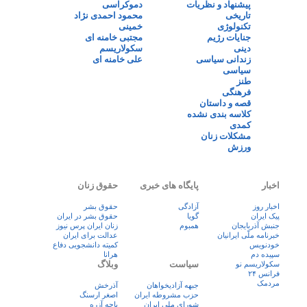
پیشنهاد و نظریات
دموکراسی
تاریخی
محمود احمدی نژاد
تکنولوژی
خمینی
جنایات رژیم
مجتبی خامنه ای
دینی
سکولاریسم
زندانی سیاسی
علی خامنه ای
سیاسی
طنز
فرهنگی
قصه و داستان
کلاسه بندی نشده
کمدی
مشکلات زنان
ورزش
اخبار
پایگاه های خبری
حقوق زنان
اخبار روز
آزادگی
حقوق بشر
پيک ايران
گویا
حقوق بشر در ایران
جنبش آذربایجان
همبوم
زنان ايران پرس نيوز
خبرنامه ملّی ایرانیان
عدالت برای ایران
خودنویس
کمیته دانشجویی دفاع
سپیده دم
هرانا
سیاست
وبلاگ
سکولاریسم نو
فرانس ۲۴
مردمک
جبهه آزادیخواهان
آذرخش
حزب مشروطه ایران
اصغر ارسنگ
شورای ملی ایران
باچه آزره