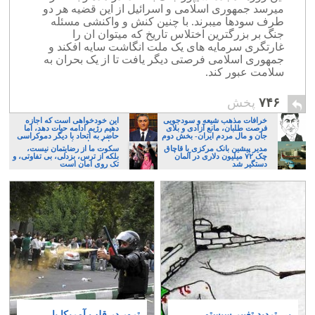
میرسد جمهوری اسلامی و اسرائیل از این قضیه هر دو
طرف سودها میبرند. با چنین کنش و واکنشی مسئله
جنگ بر بزرگترین اختلاس تاریخ که میتوان ان را
غارتگری سرمایه های یک ملت انگاشت سایه افکند و
جمهوری اسلامی فرصتی دیگر یافت تا از یک بحران به
سلامت عبور کند.
۷۴۶
پخش
خرافات مذهب شیعه و سودجویی
این خودخواهی است که اجازه
فرصت طلبان، مانع آزادی و بلای
دهیم رژیم ادامه حیات دهد، اما
جان و مال مردم ایران- بخش دوم
حاضر به اتحاد با دیگر دموکراسی
خواهان نباشیم!
مدیر پیشین بانک مرکزی با قاچاق
سکوت ما از رضایتمان نیست،
چک ۷۲ میلیون دلاری در آلمان
بلکه از ترس، بزدلی، بی تفاوتی، و
دستگیر شد
تک روی امان است
بی تردید تغییر سیستم
ترور در قلب آمریکا با