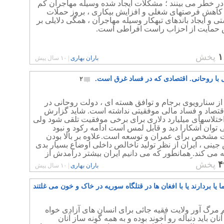
در خطر می بینند ؛ مشکلات ایجاد شده وسیله مهاجران کم
کاهش فرصتهای شغلی و افزایش بیکاری ، بروز حملات
ی و ایجاد باندهای تبهکار وسیله مهاجران ، همگی دلایلی بر
 حمایت از احزاب راست افراطی است.
۱
پخش
باران بهاری
|
۱۰ سال پیش
با روحانی. اقتصادی که در فساد غرق است.
۲
ز سنارویوی برجام و توافق هسته ای ، دولت روحانی در
اقتصاد و فساد مالی موفقیتی نداشته است. شاید گزارش
ختلاسهای میلیارد دلاری برای برخی موفقیت تلقی شود ولی
 توان آشکارا دید و قابل لمس است ادامه رکود و نبود
مشخص برای عمران و توسعه است.علاوه بر بالا بودن
نی ، ایران از نظر تولید ناخالص داخلی اوضاع بسیار بدی
ه می کند. همانطور که می دانیم ایران بیشتر درآمدش از
ت، اما چگونه است که امروز شاخص تولید ناخالص ملی
۴
پخش
باران بهاری
|
۱۰ سال پیش
ز کشور فقیری مانند تایلند هم پایینتر است؟
ا یا بردارند یا با افغان ها در قتلگاه سوریه در خاک و خون می غلتند
 مرگ آور ولایت فقیه جائی برای انسان های آزادی خواه
نان باید دنباله رو آخوند بوده و به همه گونه ساز آنان