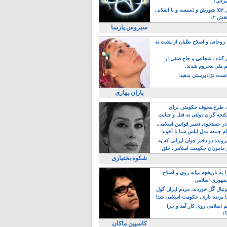
یرانی!
رویداد سال ۵۷؛ شورش و دَسیسه و یا انقلابی
خش ۲)
سیروس پارسا
روحانی و اصلاح طلبان از پشت به
ی گناه ، شجاعی و حاج صفی از
یم ملی محروم شدند.
ست نژادپرستی بدهید!
باران بهاری
طرح مخوف حکومتی برای
جه گران دولتی به قتل و جنایت
در جستجوی تغییر قوانین اسلامی،
ام جمعه مدل لباس شنا تا آخوند
مجنسگرا!
رونده دو دختر جوان ایرانی که به
 ماموران حکومت اسلامی، حلق
شکوه بختیاری
 به تاریخچه میانه روی و اصلاح
مهوری اسلامی
وتبال گًل خوردند، مردم ایران گول
ا برنده بازی، حکومت اسلامی شد!
م اسلامی روی کار آمد و چرا
؟!
کاسپین ماکان