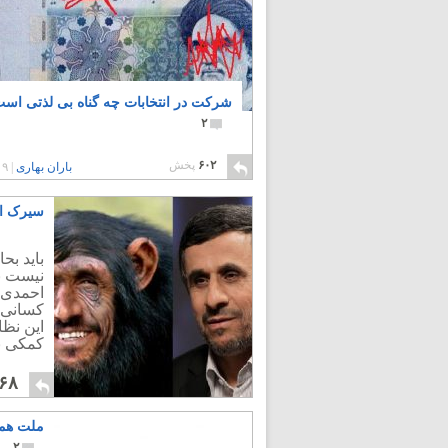
شرکت در انتخابات چه گناه بی لذتی اس
۲
۶۰۲
پخش
باران بهاری
|
۹ سال پیش
سیرک ان
باید بح
نیست بج
احمدی ن
کسانی 
این نظا
کمکی ب
۶۸
ملت همی
۲