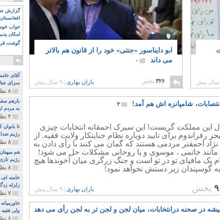
گزارش تصو
افغانستان 
خواب خوش و
امکان پذی
گوشت قرم
ت
ابو دایناسور «جنتی» خود را از قانون هم بالاتر
می داند
۰
آقای خامن
۳۲۶
پخش
باران بهاری
|
۹ سال پیش
سزای جنای
۸ نظر و ۱۸۰ پخش
بازهم سقو
تصابات، شامپانزه اش هم آمد!
۲
به مردم ای
۴ نظر و ۹۷ پخش
ال این مملکت گریست! این سیرک احمقانه انتخابات چیزی
تا بانوان
ز رفراندوم برای تایید دوباره نظام جنایتکار ولایت فقیه. از
رژیم ضدای
۸ نظر و ۸۹ پخش
ژاد احمقتر مردمی هستند که گمان می کنند با رأی دادن به
مانند خاتمی ، موسوی و یا روحانی مشکلات حل می شود!
هم میهنان
م یک مافیای تو در تو است و جنگ زرگری میان آخوندها هیچ
رژیم تازی 
۸ نظر و ۲۱۹ پخش
ه گوسپندان زیر دستش نخواهد نمود!
زلزله زدگا
۹
پخش
باران بهاری
|
۹ سال پیش
۷ نظر و ۲۱۰ پخش
خاورمیانه
شه در صحنه درانتخابات، میان لجن و لجن تر به لجن رأی می دهد
ولی فقیه د
۶ نظر و ۱۵۷ پخش