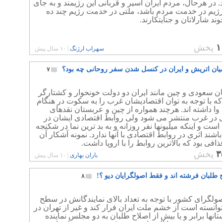
 در هرحال، مردم ایران اسیر و قربانی این رژیمند و به جای
رژیم در خدمت مردم باشد، ملتی در خدمت رژیم چند ده
وند شارلاتان و جنایتکارند.
۱
پخش
سهراب ارژنگ
|
۱۰ سال پیش
ان اتریش و ایران در کنسل شدن سفر روحانی چه بود؟
۷
ن سعودی و چین مانند ایران دو دولت خونحوار و کشتارگر
ه با توجه به توان اقتصادیشان غرب را به سکوت در هنگام
وا داشته اند. هرچند همواره از چین و عربستان نقدهای
ی در غرب منتشر می شود ولی روابط اقتصادی ایشان در
است و اینکه میلیونها نفر روزانه و به بد ترین نما در شکنجه
اشند اثری در روابط اقتصادی با آنها ندارد. نمونه آشکار آن
افی بود که بالاترین روابط را با اروپا داشت.
۳
پخش
باران بهاری
|
۱۰ سال پیش
ح طلبان فرشته اند و فقط اصولگرایان دیو ؟!
۸
ولگرای کشور با توجه به تعداد بالای نمایندگانش در سطح
انسته است از خشم ملت ایران فرار کند و غیر از تهران در
تانها برابر و یا بیش از اصلاح طلبان به دو مجلس نماینده