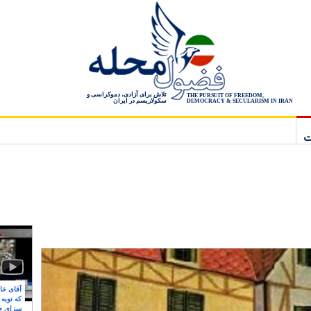
تلاش برای آزادی، دموکراسی و
THE PURSUIT OF FREEDOM,
سکولاریسم در ایران
DEMOCRACY & SECULARISM IN IRAN
ت
آقای خام
که توبه
سزای ج