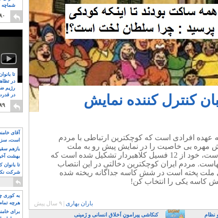
شماچه م
۸
۸۰
تا بانوا
در تظاه
رژیم ضد
ان کنترل کننده نمایش
در قدرت
۸
۸۹
آقای خامن
 عهده افرادی است که کوچکترین ارتباطی با مردم
است، سزا
شش مهره بی خاصیت را در نمایش پیش رو به ملت
تواند باشد؟
بازهم سقوط
همیشه خواب ایران معرفی نموده است، خود از 12 فسیل کلاهبردار تشکیل شده است که
بهشت آخون
هاست. مردم ایران کوچکترین دخالتی در این انتصاب
تا بانوان 
ای ملت پخته است در شش کاسه جداگانه ریخته شده
شرکت نکنن
قدرت باقی
ش کاسه یکی را انتخاب کن!
به کوری چش
باران بهاری
|
۹ سال پیش
هرچه تمام
برای خامنه
 نظام
کنکاشی پیرامونِ اَخلاقِ انسانی و زَمینی