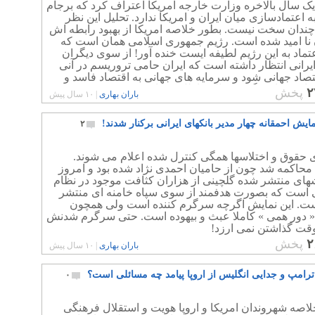
ک سال بالاخره وزارت خارجه امریکا اعتراف کرد که برجام
 اعتمادسازی میان ایران و امریکا ندارد. تحلیل این نظر
 چندان سخت نیست. بطور خلاصه امریکا از بهبود رابطه اش
ن نا امید شده است. رژیم جمهوری اسلامی همان است که
عتماد به این رژیم لطیفه ایست خنده آور! از سوی دیگران
رانی انتظار داشته است که ایران حامی تروریسم در آنی
تصاد جهانی شود و سرمایه های جهانی به اقتصاد فاسد و
یران سرازیر گردد خیالی باطل که با وجود رژیم جمهوری
۲
پخش
باران بهاری
|
۱۰ سال پیش
 غیرممکن است!
ایش احمقانه چهار مدیر بانکهای ایرانی برکنار شدند!
۲
 حقوق و اختلاسها همگی کنترل شده اعلام می شوند.
محاکمه شد چون از حامیان احمدی نژاد شده بود و امروز
های منتشر شده گلچینی از هزاران کثافت موجود در نظام
 است که بصورت هدفمند از سوی سپاه خامنه ای منتشر
ت. این نمایش اگرچه سرگرم کننده است ولی همچون
 « دور همی » کاملا عبث و بیهوده است. حتی سرگرم شدنش
وقت گذاشتن نمی ارزد!
۲
پخش
باران بهاری
|
۱۰ سال پیش
ترامپ و جدایی انگلیس از اروپا پیامد چه مسائلی است؟
۰
اصه شهروندان امریکا و اروپا هویت و استقلال فرهنگی