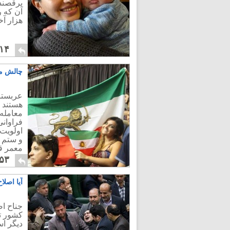
برقصند.
آن که 
هزار آخ
۱۴
چالش می
عربستا
هستند ک
معامله 
فراوان
اولویت 
و ستم ب
معمر قذ
۵۳
آیا اصلا
جناح اص
کشور تو
دیگر اس