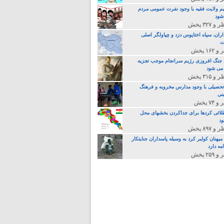
م ولایت فقیه با وجود نفرت عمومی مردم
 شود
اران، سپاه اختاپوس دزد و چپاولگر اصلی
ت
جنگ افروزی رژیم سرانجام موجب تجزیه
می شود
تحصیلی با وجود مدارس مخروبه و فرهنگ
نی
لائی کردها برای جداکردن بخشهای محل
د
یهنان کولبر کرد به وسیله پاسداران جنایتکار
مه دارد