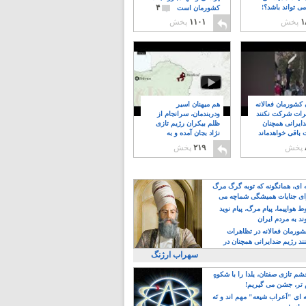
۴
ی تواند باشد؟!
کشورمان است
۱
پخش
۱۱۰۱
پخش
ن کشورمان فعالانه
هم میهنان اسیر
رات شرکت نکنند
ودربندمان، سرانجام از
ایرانی همچنان
ظلم بیکران رژیم تازی
 باقی خواهدماند
نژاد بجان آمده و به
۸
خبابانها ریختند
پخش
۲۱۹
پخش
ه ای، همانگونه که توبه گرگ مرگ
ی جنایات همیشگی شماچه می
!
 هواپیما، پیام مرگ، پیام نوید
د به مردم ایران
کشورمان فعالانه در تظاهرات
د رژیم ضدایرانی همچنان در
 خواهدماند
سهراب ارژنگ
م تازی صفتان، یلدا را با شکوهِ
 تر، جشن می گیریم!
 ای "اَعراب شیعه" مهم اند و نَه