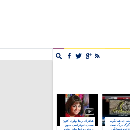
مشترک
جستجو
نه ای، همانگونه
شاهزاده رضا پهلوی اکنون
 گرگ مرگ است،
سمبل دموکراسی، میهن
نایات همیشگی
پرستی و تنها مبارز نجات