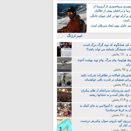
یری پروفسوری از آریزونا از
زیبا و درخشان پیش از طالبان
 آرام تنها در کنار حیوان خانگی
ر است
ز عامل مهم ایجاد سرطان است
امیر ارژنگ
ه ای، همانگونه که توبه گرگ مرگ است،
ات همیشگی شماچه می تواند باشد؟!
ط هواپیما، پیام مرگ، پیام نوید بهشت آخوند
ران
 کشورمان فعالانه در تظاهرات شرکت نکنند
رانی همچنان در قدرت باقی خواهدماند
 اسیر ودربندمان، سرانجام از ظلم بیکران
نژاد بجان آمده و به خبابانها ریختند
خامنه ای، به چه مجوزی ۸۰ آمبولانس به جای کمک به
ن به کربلا فرستادی؟
 برروی کوه باروتی سوار، وکبریتی دردست
ر کنار آن