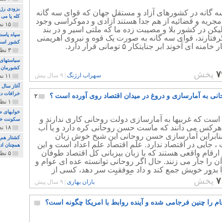
بزودی رژی
ه گانه در کشورهای آزاد و مستقل جهان که قوای سه گانه
کله پا می
مجریه و قضائیه از هم جدا هستند آزادی و دموکراسی وجود
۱۵ نظر و ۳۲۷ پخش
لیکن در کشور بلا و مصیبت زده ما که ملتی اسیر و در بند
سپاه پاسد
رفتارند، قوای سه گانه به صورت یک قوه و نیروی اهریمنی
کشور اس
امنه ای آخوند ابر جنایتکار ۵ تومانی قرار دارد.
۳ نظر و ۱۶۲ پخش
سیاستهای 
کشورمان 
۷
پخش
سهراب ارژنگ
|
۹ سال پیش
۱۱ نظر و ۳۱۵ پخش
آغاز سال 
خرافات دی
انی به آمارسازی و دروغ در میدان اقتصاد روی آورده است ؟
۲
۱ نظر و ۷۴ پخش
خوابهای ط
ست که غربیها به آمارسازی دولت روحانی کاری ندارند و
سکونت خو
ز هرکس می دانند که ماست حسن روحانی کره دارد و یا آب
۱۸ نظر و ۸۹۷ پخش
نابراین آمارسازی حسن روحانی این شیخ خوش زبان
کشتار هم م
 ، جایی در اقتصاد ندارد. علم اقتصاد علم اعداد است و این
همچنان ادا
 ارقام واقعی هستند که با زبان بیزبانی کل اقتصاد طوفان
۵ نظر و ۲۵۹ پخش
ان را جار می زنند. حال اگر روحانی توانسته عده ای عوام و
ا بدور خویش جمع کند و داد موفقیت سر دهد، کسی از
 آگاه داخل و خارج را بدین گزافگویی اعتنایی نیست.
۷
پخش
باران بهاری
|
۹ سال پیش
ام را چنین فرجامی شده و آینده روابط با امریکا چگونه است؟