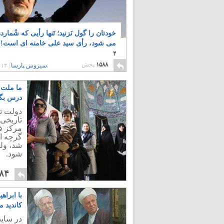
خودتان را گول نَزنید؛ تَنها رأیی که شُمارد
می شود، رأی سید علی خامنه ای است!
۴
۱۵۸۸
پخش
سیروس پارسا
|
۱۳ سال پیش
ما ملت 
درس بگی
دولت تر
تاریخی 
مرکز ف
گرچه ا
شد، ولی
شود.
۸۴
با ابراه
کاندید م