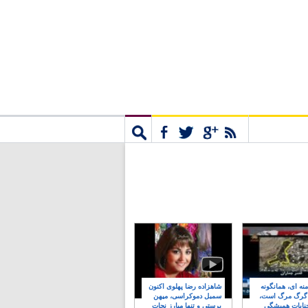
مشترک
جستجو
نه ای، همانگونه
شاهزاده رضا پهلوی اکنون
 گرگ مرگ است،
سمبل دموکراسی، میهن
نایات همیشگی
پرستی و تنها مبارز نجات