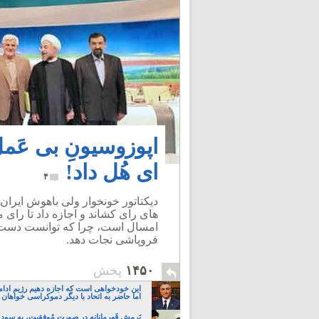
اپوزوسیونِ بی عَم
ای هُل داد!
۴
دیکتاتور خونخوار ولی باهوش ایران 
های رای کشاند و اجازه داد تا رای
امسال است، چرا که توانست دست کم
فروپاشی نجات دهد.
۱۴۵۰
پخش
این خودخواهی است که اجازه دهیم رژیم ادام
اما حاضر به اتحاد با دیگر دموکراسی خواهان 
نَرمش قَهرمانانه در صورتِ مُوفقیت، به سودِ