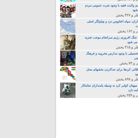
م ولایت فقیه با وجود نفرت عمومی مردم
 شود
اران، سپاه اختاپوس دزد و چپاولگر اصلی
ت
جنگ افروزی رژیم سرانجام موجب تجزیه
می شود
تحصیلی با وجود مدارس مخروبه و فرهنگ
نی
لائی کردها برای جداکردن بخشهای محل
د
یهنان کولبر کرد به وسیله پاسداران جنایتکار
مه دارد