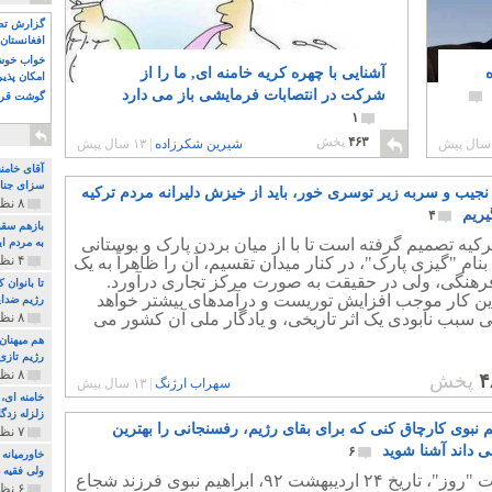
گزارش تصو
افغانستان 
خواب خوش و
ه
آشنایی با چهره کریه خامنه ای, ما را از
امکان پذی
شرکت در انتصابات فرمایشی باز می دارد
گوشت قرم
۱
۴۶۳
پخش
شیرین شکرزاده
|
۱۳ سال پیش
آقای خامن
سزای جنای
نجیب و سربه زیر توسری خور، باید از خیزش دلیرانه مردم ترکیه
۸ نظر و ۱۸۰ پخش
ریم
۴
بازهم سقو
کیه تصمیم گرفته است تا با از میان بردن پارک و بوستانی
به مردم ای
۴ نظر و ۹۷ پخش
بنام "گیزی پارک"، در کنار میدان تقسیم، آن را ظاهراً به یک
رهنگی، ولی در حقیقت به صورت مرکز تجاری درآورد.
تا بانوان
ین کار موجب افزایش توریست و درآمدهای بیشتر خواهد
رژیم ضدای
 سبب نابودی یک اثر تاریخی، و یادگار ملی آن کشور می
۸ نظر و ۸۹ پخش
هم میهنان
رژیم تازی 
۸ نظر و ۲۱۹ پخش
۴
پخش
سهراب ارژنگ
|
۱۳ سال پیش
زلزله زدگا
یم نبوی کارچاق کنی که برای بقای رژیم، رفسنجانی را بهترین
۷ نظر و ۲۱۰ پخش
ی داند آشنا شوید
۶
خاورمیانه
ولی فقیه د
در سایت "روز"، تاریخ ۲۴ اردیبهشت ۹۲، ابراهیم نبوی فرزند شجاع
۶ نظر و ۱۵۷ پخش