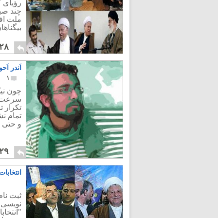
رؤیای ک
چند صب
ملت اف
بیگناه
۲۸
اَندر اَ
۱
چون نیک
سرعت از
تکرار ت
تمام نش
و حتی د
۲۹
انتخابات
ثبت نام
نویسی د
"انتخاب