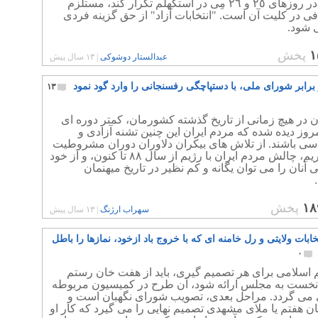
خود را در روزهای ٢٥ و ٢٦ مِی در استکهلم تکرار کند، مستلزم
 در کلیت آن است. "انتخابات آزاد" از حق گزینه فردی
 شود.
۱
پخش
عبدالستار دوشوکی
|
۱۳ سال پیش
 برابر شورای ملی، با دستپاچگی رفسنجانی را وارد گود نمود
۱۳
 در هیچ زمانی از تاریخ گذشته کشورمان، کمتر دوره ای
مروز دیده شده که مردم ایران این چنین تشنه آزادی و
سی باشند. از تلاش های بیکران دلاوران دوران مشروطیت
که بگذریم، چالش مردم ایران با رژیم از سال ۸۸ تا کنون، و از خود
آنان را می توان یگانه و کم نظیر در تاریخ میهنمان
۱۸
پخش
سهراب ارژنگ
|
۱۳ سال پیش
ابات ولایتی و رل خامنه ای که با خروج باد ازخود، نمازها را باطل
۰
 اسلامی برای هر تصمیم گیری، باید از هفت خان رستم
 نخست به مجلس ارائه شود، آن طرح در کمیسیون مربوطه
می گردد. مراحل بعدی، تصویب شورای نگهبان است و
ان هفتم یا ملای مشهدی تصمیم نهایی را می گیرد که کار او