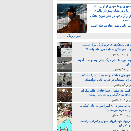
یری پروفسوری از آریزونا از
زیبا و درخشان پیش از طالبان
 آرام تنها در کنار حیوان خانگی
ر است
ز عامل مهم ایجاد سرطان است
امیر ارژنگ
ه ای، همانگونه که توبه گرگ مرگ است،
ات همیشگی شماچه می تواند باشد؟!
ط هواپیما، پیام مرگ، پیام نوید بهشت آخوند
ران
 کشورمان فعالانه در تظاهرات شرکت نکنند
رانی همچنان در قدرت باقی خواهدماند
 اسیر ودربندمان، سرانجام از ظلم بیکران
نژاد بجان آمده و به خبابانها ریختند
خامنه ای، به چه مجوزی ۸۰ آمبولانس به جای کمک به
ن به کربلا فرستادی؟
 برروی کوه باروتی سوار، وکبریتی دردست
ر کنار آن