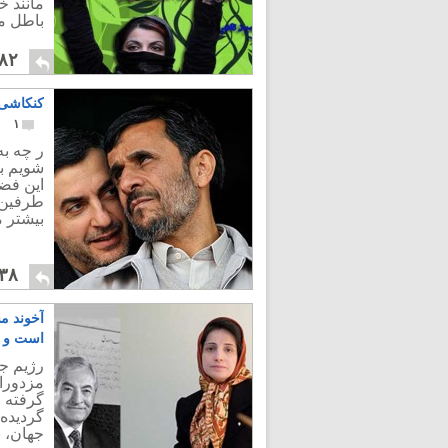
مانند خ
باطل م
۸۲
کنکاشی 
۱
ر چه ب
شويم ب
اين فض
طرفين آ
بیشتر 
۳۸
آخوند م
است و ن
مزدوران
گرفته ا
گردیده
جهان، ب