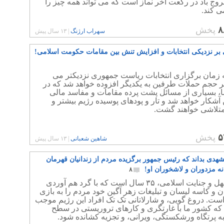
روج باد در رکعت آخر نماز است که می تواند همه چیز را
ی کند.
۸
پخش
سهراب ارژنگ
|
۱۳ سال پیش
بر نزدیکی انتخابات و افزایش تنش بین مقامات حکومت اسلامی!
ه زمان برگزاری انتخابات رياست جمهوری نزديكتر می
ر حجم حملات طرفين به يكديگر افزوده خواهد شد كه در
ا، بسياری از مسائل پشت پرده مقامات و مفاسد مالی
شكار خواهد شد و تار و پودهای پوسيده رژيم بيشتر و
متلاشی خواهند گشت.
۵
پخش
شاهین شعبانی
|
۱۳ سال پیش
شهدی بداند که رئیس جمهور برگزیده مردم از زندانیان قهرمان
ه مزدوران و لاشخوران او!
۸
رژیم جهل و جنایت اسلامی، ۳۵ سال است که با گرد هم آوردی
 و کاسه لیسان و تبلیغات زهر آگین خود مردم را به بازی
ست. دروغ گویی، و شارلاتانی تک تک افراد این رژیم موجب
 که کشور ما با غارتگری و کارهای تروریستی در سطح
ه پرتگاه ورشکستگی، ویرانی، و تجزیه کشانده شود.