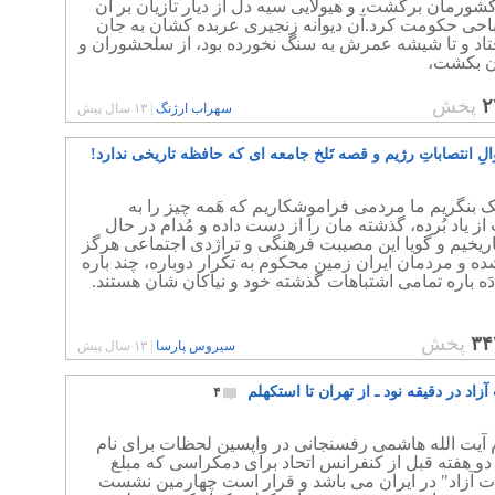
شورمان برگشت، و هیولایی سیه دل از دیار تازیان بر آن
احی حکومت کرد.آن دیوانه زنجیری عربده کشان به جان
تاد و تا شیشه عمرش به سنگ نخورده بود، از سلحشوران و
ان بکشت،
۲
پخش
سهراب ارژنگ
|
۱۳ سال پیش
حوالِ انتصاباتِ رژیم و قصه تَلخ جامعه ای که حافظه تاریخی ندارد!
 بنگریم ما مردمی فراموشکاریم که هَمه چیز را به
 یاد بُرده، گذشته مان را از دست داده و مُدام در حال
اریخیم و گویا این مصیبت فرهنگی و تراژدی اجتماعی هرگز
ده و مردمان ایران زمین محکوم به تکرار دوباره، چند باره
َه باره تمامی اشتباهات گذشته خود و نیاکان شان هستند.
۳۴
پخش
سیروس پارسا
|
۱۳ سال پیش
 آزاد در دقیقه نود ـ از تهران تا استکهلم
۴
 آیت الله هاشمی رفسنجانی در واپسین لحظات برای نام
و هفته قبل از کنفرانس اتحاد برای دمکراسی که مبلغ
ات آزاد" در ایران می باشد و قرار است چهارمین نشست