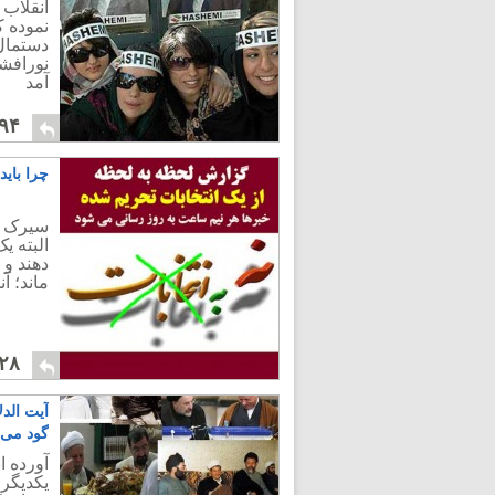
انقلاب 
نموده ک
دستمال
نورافشا
آمد
۹۴
چرا بای
سیرک تب
البته ی
دهند و 
ماند؛ آ
۲۸
آیت الدل
گود می
آورده 
یکدیگر 