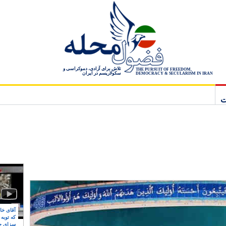
تلاش برای آزادی، دموکراسی و
THE PURSUIT OF FREEDOM,
سکولاریسم در ایران
DEMOCRACY & SECULARISM IN IRAN
ت
آقای خام
که توبه
سزای ج