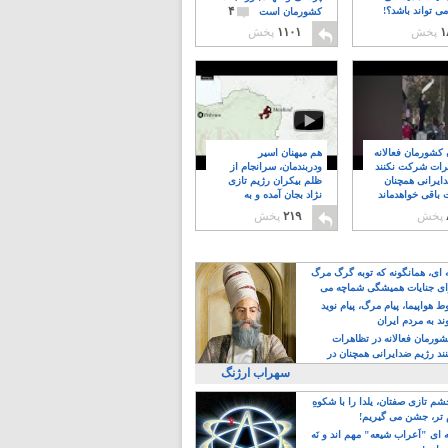
۴
ی تواند باشد؟!
کشورمان است
۱
پخش
۱۱۰۱
پخش
ن کشورمان فعالانه
هم میهنان اسیر
رات شرکت نکنند
ودربندمان، سرانجام از
ایرانی همچنان
ظلم بیکران رژیم تازی
 باقی خواهدماند
نژاد بجان آمده و به
۸
خبابانها ریختند
پخش
۲۱۹
پخش
ه ای، همانگونه که توبه گرگ مرگ
ی جنایات همیشگی شماچه می
!
 هواپیما، پیام مرگ، پیام نوید
د به مردم ایران
کشورمان فعالانه در تظاهرات
د رژیم ضدایرانی همچنان در
 خواهدماند
سهراب ارژنگ
م تازی صفتان، یلدا را با شکوهِ
 تر، جشن می گیریم!
 ای "اَعراب شیعه" مهم اند و نَه