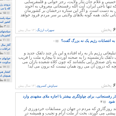
خمینی و غلام جان نثار ولایت، رجز خوانی و قلمفرسایی
بزودی رژی
ه تنها ناجی ایران، آیت الله رفسنجانی معروف به آخوند
کله پا می
 به دست است. و اگر این ستاره درخشان بر کشورمان
۱۵ نظر و ۳۲۷ پخش
نی نکند، همه گونه بلاهای ولایتی بر سر مردم فرود خواهد
سپاه پاسد
کشور اس
۳ نظر و ۱۶۲ پخش
۶
پخش
سهراب ارژنگ
|
۱۳ سال پیش
سیاستهای 
کشورمان 
۱۱ نظر و ۳۱۵ پخش
د به انتصابات رژیم یک نه بزرگ گفت؟
۰
آغاز سال 
خرافات دی
لیغاتی رژیم باز به راه افتاده و این بار چند دلقک جدید و
۱ نظر و ۷۴ پخش
ک دلقک بازنشسته را به صحنه آوردند تا بیچاره ملت را فریب
خوابهای ط
به پای صندق رأیی بکشانند که چون کلاه شعبده بازان می
سکونت خو
نچه که درون آن می رود همان نیست که برون می آید!
۱۸ نظر و ۸۹۷ پخش
کشتار هم م
همچنان ادا
۵ نظر و ۲۵۹ پخش
۶
پخش
سیاوش کسروی
|
۱۳ سال پیش
ار رفسنجانی، برای چپاولگری بیشتر با اجازه ملای مشهدی وارد
 شود
۲
اند روزگاری که مردم در جهان در مسابقات خردورزی از
پیشی می گیرند، بخت از ملت آرام و نجیب و همیشه در