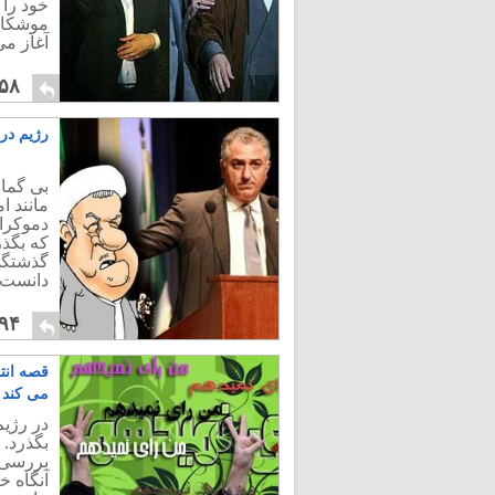
موشکافی
آغاز می
۵۸
رژیم در
بی گمان
مانند ا
دموکرا
گذشتگی 
دانست.
۹۴
قصه انتخ
می کند
در رژیم
بگذرد.
بررسی 
آنگاه خ