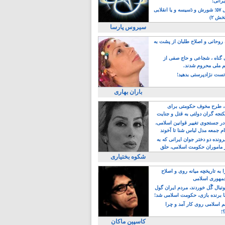
یرانی!
رویداد سال ۵۷؛ شورش و دَسیسه و یا انقلابی
خش ۲)
سیروس پارسا
روحانی و اصلاح طلبان از پشت به
ی گناه ، شجاعی و حاج صفی از
یم ملی محروم شدند.
ست نژادپرستی بدهید!
باران بهاری
طرح مخوف حکومتی برای
جه گران دولتی به قتل و جنایت
در جستجوی تغییر قوانین اسلامی،
ام جمعه مدل لباس شنا تا آخوند
مجنسگرا!
رونده دو دختر جوان ایرانی که به
 ماموران حکومت اسلامی، حلق
شکوه بختیاری
 به تاریخچه میانه روی و اصلاح
مهوری اسلامی
وتبال گًل خوردند، مردم ایران گول
ا برنده بازی، حکومت اسلامی شد!
م اسلامی روی کار آمد و چرا
؟!
کاسپین ماکان