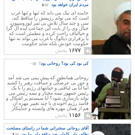
مردم ایران خواهد بود
۵
خامنه ای نیک می داند که تَنها و تَنها غرب
است که می تواند رژیمش را ساقط کند،
سی و چند سال تلاشِ بی ثمر اپوزوسیون،
خیال وی را از بابت این جماعتِ ایده آل گرا
و خیالباف راحت کرده و مطمئن است که
با برقراری دیالوگ با غرب می تواند نه تنها
حکومت خودش بلکه شاید حکومت
فرزندش مجتبی را نیز تضمین نماید!
۱۶۷۷
پخش
کی بود کی بود؟ روحانی بود!
۰
روحانی همانطور که پیش بینی می شد آمد
و جور بی عرضگی و حماقت رهبر را کشید
اما آیا بی لیاقتی و خیانتهای رژیم را با یک
رئیس جمهور نیمه مختار و نیمه رئیس می
تواند بازسازی شود؟ آیا سیستم پر اشکال و
فاسد رژیم آخوندی با چند تغییر مهره آن
هم از همان مهره های وابسته و جنایتکار
خودش که سابقه مشخص در ترور و
۱۱۵۶
پخش
سرکوب دارند ،می تواند رو به تغییر و
دموکراسی برود؟
آقای روحانی سخنرانی شما در راستای مصلحت
نظام، ولی کاملن ضد منافع ملی ما بود
۴