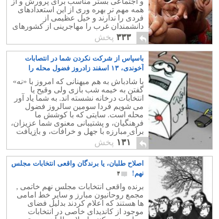
و اجتماعی بستر مناسب برای پرورش و از
همه مهم تر بهره وری از این استعدادهای
فردی را ندارند و خیل عظیمی از
دانشمندان غرب را مهاجرینی از کشورهای
عقب افتاده تشکیل می دهند.
۳۳۳
پخش
باسپاس از شرکت نکردن شما در انتصابات
آخوندی، ۱۳ اسفند زادروز فضول محله را
فراموش نفرمایید
۱
با شادباش به هم میهنانی که امروز با «نه»
گفتن به خیمه شب بازی ولی وقیح یا
انتخابات درخانه نشسته اند. به شما یاد آور
می شویم فردا سومین سالروز فضول
محله است. سایتی که با کوشش ما
فرهنگیان، و پشتیبانی معنوی شما عزیزان،
برای مبارزه با جهل و خرافات، و بازیافت
فرهنگ راستین عزیزمان، به وجود آمده
۱۳۱
پخش
است.
اصلاح طلبان، یا برندگان واقعی انتخابات مجلس
نهم!
۴
برنده واقعی انتخابات مجلس نهم خاتمی ,
مجمع روحانیون مبارز و سایر خط امامی
ها هستند که اعلام کردند بدلیل فضای
موجود از کاندیدای خاصی در انتخابات