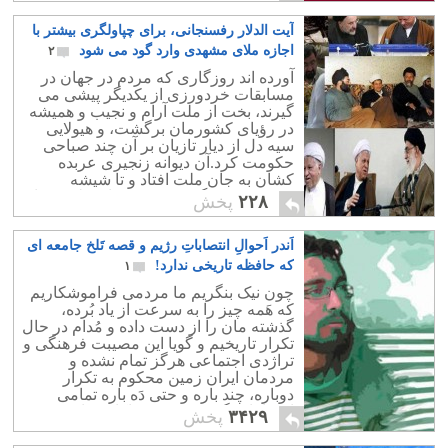
آیت الدلار رفسنجانی، برای چپاولگری بیشتر با
اجازه ملای مشهدی وارد گود می شود
۲
آورده اند روزگاری که مردم در جهان در
مسابقات خردورزی از یکدیگر پیشی می
گیرند، بخت از ملت آرام و نجیب و همیشه
در رؤیای کشورمان برگشت، و هیولایی
سیه دل از دیار تازیان بر آن چند صباحی
حکومت کرد.آن دیوانه زنجیری عربده
کشان به جان ملت افتاد و تا شیشه
عمرش به سنگ نخورده بود، از سلحشوران
۲۲۸
پخش
و بیگناهان بکشت،
اَندر اَحوالِ انتصاباتِ رژیم و قصه تَلخ جامعه ای
که حافظه تاریخی ندارد!
۱
چون نیک بنگریم ما مردمی فراموشکاریم
که هَمه چیز را به سرعت از یاد بُرده،
گذشته مان را از دست داده و مُدام در حال
تکرار تاریخیم و گویا این مصیبت فرهنگی و
تراژدی اجتماعی هرگز تمام نشده و
مردمان ایران زمین محکوم به تکرار
دوباره، چند باره و حتی دَه باره تمامی
اشتباهات گذشته خود و نیاکان شان هستند.
۳۴۲۹
پخش