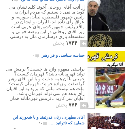
از آنچه آقای روحانی آخوند کلید نشان می
گوید ما نمی دانستیم که مردم ایران به
رئیس جمهور فلسطین، لبنان، سوریه، و
عراق رأی داده اند تا ایران، و ایشان در
واقع رئیس جمهورکشورهای عربی است.
زیرا آقای روحانی در این روضه خوانی و
سفسطه بازی درسازمان ملل به درستی
نشان داد که از کمترین هویت ایرانی بهره
۱۷۴۴
پخش
ای نبرده
حماسه سیاسی و قر رهبر
۰
براستی مفهوم واژه ها چیست؟ نرمش می
تواند قهرمانانه باشد؟ قهرمان کیست؟
خمینی با آن همه جنایت و یا این آقای رهبر
گراصفت و زیاده خواه؟، قهرمان کیست؟.
ملت هم نیست. ملتی که برود به این آقایان
رأی بدهد هم نمی تواند قهرمان باشد.
آقایان سر کارید... نرمش قهرمانانه همان
"شکست پروژه بمب هسته ای " است.
۷۷۶
پخش
آقای مطهری، زنان قدرتمند و با شعورند این
شمایید که ناتوانید ….
۱۰