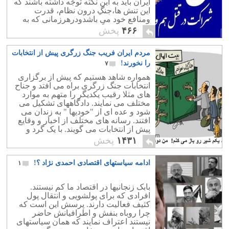
ایران باید به این نکته توجّه داشته باشند که
این تنش ها،جنگِ درون نظام، قدرت
ومنافع خود می باشدودرهرزمانی که به
واسطه این جنگ کلیّت نظام به خطر
۴۶۶
پخش
افتد،سرکردگان آنها مجبور به مصالحه
وتفاهم بایکدیگر می گردند. این سفره
مردم ایران فریب جنگ زرگری پیش از انتخابات
چپاول است که قریب به چهل سال
درجمهوری اسلامی پهن شده که از آن
را نخورند!
۷
بیشترین غارت صورت گرفته و با پاره
همواره شاهد هستیم که پیش از برگزاری
شدن آن ،تمامی آنها از این وضعیت بی بهره
انتخابات جنگ زرگری براه می افتد و جناح
خواهند گشت.
های مثلا رقیب یکدیگر را متهم به موارد
مختلف می نمایند. دادگاههای تشکیل می
شود و عده ای از "خودیها " به زندان می
افتند. رسانه های مختلف از اخبار و وقایع
پیش از انتخابات می گویند. با یک گرد و
خاک کردن بیهوده فضای سیاسی یک سویه
۱۴۳۱
پخش
و بدون حزب ایران را بالنده و پر تکاپو جلوه
می دهند ! چیزی که هرگز درست نیست و
ادامه سیاستهای اقتصادی احمدی نژاد ؟!
۱
برعکس فضای سیاسی ایران مرده و سرد
است. حزب و مشارکت در حکومت جایی
در رژیم اسلامی ندارد.
بابک زنجانیها در اقتصاد ما کم نیستند.
افرادی که برای پولشویی و انتقال پول
کثیف فعالیت دارند. پرسش این است که
چرا روباه بنفش و اطرافیانش حاضر
نیستند اعتراف نمایند که همان سیاستهای