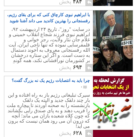
۴۸۴
پخش
کشور می شود.
با ابراهیم نبوی کارچاق کنی که برای بقای رژیم،
رفسنجانی را بهترین کاندید می داند آشنا شوید
۶
در سایت "روز"، تاریخ ۲۴ اردیبهشت ۹۲،
ابراهیم نبوی فرزند شجاع انقلاب خمینی و
غلام جان نثار ولایت، رجز خوانی و
قلمفرسایی نموده که تنها ناجی ایران، آیت
الله رفسنجانی معروف به آخوند دستمال
به دست است. و اگر این ستاره درخشان
بر کشورمان نورافشانی نکند، همه گونه
بلاهای ولایتی بر سر مردم فرود خواهد آمد
۶۹۴
پخش
چرا باید به انتصابات رژیم یک نه بزرگ گفت؟
۰
سیرک تبلیغاتی رژیم باز به راه افتاده و این
بار چند دلقک جدید و البته یک دلقک
بازنشسته را به صحنه آوردند تا بیچاره ملت
را فریب دهند و به پای صندق رأیی بکشانند
که چون کلاه شعبده بازان می ماند؛ آنچه
که درون آن می رود همان نیست که برون
می آید!
۶۲۸
پخش