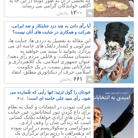
که بخشی از آن به طور کوتاه در این جا به
آگاهی خوانندگان گرامی می رساند:
۱۲۰۰
پخش
آیا رأی دادن به چند دزد جنایتکار و ضد ایرانی،
شرکت و همکاری در جنایت های آنان نیست؟
۷
این مقاله به تفصیل به دزدی ها، جنایت ها،
سرکوبی و کشتار دلقک های خامنه ای می
پردازد. بخوانید تا ببینید می خواهید به
دشمنان مملکت، و قاتلین مردم رأی دهید!.
عنوان جمهوری اسلامی، یک کلاهبرداری و
شارلاتانی بیش نیست. در یک حکومت
اسلامی حرف از دیکتاتوری مطلق، انتقاد
ناپذیری، و نداشتن هرگونه آزادی است.
۶۶۱
پخش
خودتان را گول نَزنید؛ تَنها رأیی که شُمارده می
شود، رأی سید علی خامنه ای است!
۴
شرکت نمودن در انتصابات و کمک به نظام
برای داغ کردن تنور انتخاباتش، عین خیانت
به آرمان های آزادی خواهانه یکایک کسانی
است که زندگی شان را وقف آزادی،
دموکراسی و سکولاریسم در ایران نموده
اند و همراهی با رژیم برای برگزاری یک