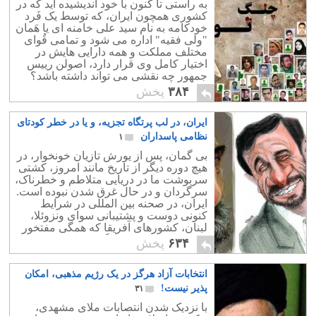
به راستی تا کنون با خود اندیشیده اید که در
کشوری همچون ایران، که توسط یک فَرد
خودکامه به نام سید علی خامنه ای یا هَمان
"ولی فقیه" اداره می شود و تمامی قُوای
مختلف مملکت و همه دارایی هایش در
اختیار کامل وی قرار دارد، اصولن رییس
جمهور چه نقشی می تواند داشته باشد؟
۳۸۴
پخش
ایران، در لب پرتگاه تجزیه، و یا در خطر کودتای
نظامی پاسداران
۱
بی گمان، پس از یورش تازیان خونخوار، در
هیچ دوره دیگر از تاریخ مانند امروز، کشتی
سربوشت ما در دریایی متلاطم و خطرناک،
سرگردان و در حال غرق شدن نبوده است.
ایران، در صحنه بین المللی در شرایط
کنونی دوست و پشتیبانی سوای ونزوئلا،
لبنان، کشورهای آفریقا که همگی مفتخور
و سودجویند دوست دیگری ندارد.
۶۳۴
پخش
انتخابات آزاد هرگز در یک رژیم مذهبی، امکان
پذیر نیست!
۳۱
با نزدیک شدن انتصابات ملای مشهدی،