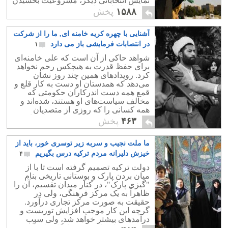
نمایش انتخاباتی دیگر، مَشروعیت بخشیدن
به نظام اسلامی است.
۱۵۸۸
پخش
آشنایی با چهره کریه خامنه ای, ما را از شرکت
در انتصابات فرمایشی باز می دارد
۱
شواهد حاکی از آن است که علی خامنه‌ای
برای حفظ قدرت به هیچکس رحم نخواهد
کرد. رویدادهای همین چند روز نشان
می‌دهد که همدستان او دست به کار قلع و
قمع همه دست اندرکاران حکومتی که
مخالف سیاست‌های او هستند، شده‌اند و
همه کسانی را که روزی از متصدیان
جمهوری اسلامی بوده‌اند، مورد ناسزا و
۴۶۳
پخش
توهین قرار می‌دهند
ما ملت نجیب و سربه زیر توسری خور، باید از
خیزش دلیرانه مردم ترکیه درس بگیریم
۴
دولت ترکیه تصمیم گرفته است تا با از
میان بردن پارک و بوستانی تاریخی بنام
"گیزی پارک"، در کنار میدان تقسیم، آن را
ظاهراً به یک مرکز فرهنگی، ولی در
حقیقت به صورت مرکز تجاری درآورد.
گرچه این کار موجب افزایش توریست و
درآمدهای بیشتر خواهد شد، ولی سبب
نابودی یک اثر تاریخی، و یادگار ملی آن