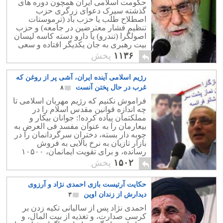
حکومت اسلامی ایران همچون دوره های
گذشته سیرک دعوای زرگری حزب
اصطلاح طلب یا حزب باد (ترموستات
تنظیم فشار معترضین در جامعه) و حزب
اصولگرا (تندرو) یا دارو دسته کاسه لیسان
بیت رهبری به جان یکدیگر افتاده و سعی
در فریب مردم عامی دارند.
۱۱۳۶
پخش
رژیم اسلامی آینده ایران، آشی پر از روغن که
غرب در حال پختن آنست
۸
فراموش نکنیم که رژیم مهربان اسلامی تا
چه اندازه قوانین مقدس اسلام را در
مملکتمان پیاده کرده!: جوانان بیکار و
بیعارمان را به عنوان مفسد فی العرض به
چوبه دار بسته، دختران سرگردانمان را در
بازار تازیان به نرخ بالایی به فروش
رسانده، و برای تقویت ایمانمان، ۱۰۵۰۰
امامزاده و تعداد بیشماری مسجد ساخته
۱۵۰۲
پخش
است!.
حکایت آرتیست بازی احمدی نژاد و آرزوی
دیدارش از زندان اوین
۳
احمدی نژاد پس از سالیانی تکیه زدن بر
کرسی صدارت، و تغذیه از بیت المال، و