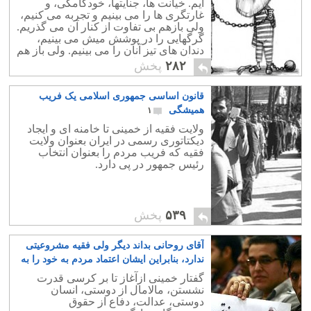
ایم. خیانت ها، جنایتها، خودکامگی، و
غارتگری ها را می بینیم و تجربه می کنیم،
ولی بازهم بی تفاوت از کنار آن می گذریم.
گرگهایی را در پوشش میش می بینیم،
دندان های تیز آنان را می بینیم. ولی باز هم
بی اعتناء می مانیم.
۲۸۲
پخش
قانون اساسی جمهوری اسلامی یک فریب
همیشگی
۱
ولایت فقیه از خمینی تا خامنه ای و ایجاد
دیکتاتوری رسمی در ایران بعنوان ولایت
فقیه که فریب مردم را بعنوان انتخاب
رئیس جمهور در پی دارد.
۵۳۹
پخش
آقای روحانی بداند دیگر ولی فقیه مشروعیتی
ندارد، بنابراین ایشان اعتماد مردم به خود را به
بازی نگیرد
۳
گفتار خمینی ازآغاز تا بر کرسی قدرت
نشستن، مالامال از دوستی، انسان
دوستی، عدالت، دفاع از حقوق