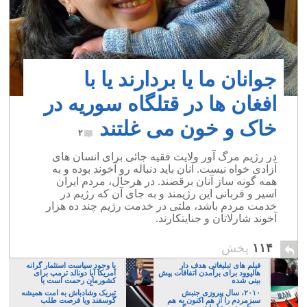
جوانان ما یا بردارند یا با
افغان ها در قتلگاه سوریه در
خاک و خون می غلتند
۲
در رژیم مرگ آور ولایت فقیه جائی برای انسان های
آزادی خواه نیست. آنان باید دنباله رو آخوند بوده و به
همه گونه ساز آنان برقصند. در هرحال، مردم ایران
اسیر و قربانی این رژیمند و به جای آن که رژیم در
خدمت مردم باشد، ملتی در خدمت رژیم چند ده هزار
آخوند شارلاتان و جنایتکارند.
۱۱۴
پخش
فیلم های تبلیغاتی هدف دار
با وجود سیاست استثمار گرانه
هالیوود برای برآمدن اتفاقات پیش
آمریکا آیا دونالد ترمپ برای
بینی شده
کشورمان رحمت است یا
مصیبت؟
۲۰۱۰، سال پیروزی جنبش
تبریک وشادباش به امت همیشه
سبزمردم را از هم اکنون به هم
گوسفند ویا فرصت طلب