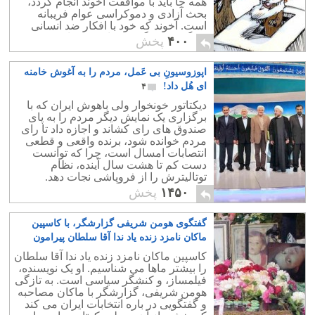
همه جا باید با موافقت آخوند انجام گردد،
بحث آزادی و دموکراسی عوام فریبانه
است. آخوند که خود با افکار ضد انسانی
بزرگ شده چگونه دم از دموکراسی می
۴۰۰
پخش
زند.؟
اپوزوسیونِ بی عَمل، مردم را به آغوش خامنه
ای هُل داد!
۴
دیکتاتور خونخوار ولی باهوش ایران که با
برگزاری یک نمایش دیگر مردم را به پای
صندوق‌ های رای کشاند و اجازه داد تا رای
مردم خوانده شود، برنده واقعی و قطعی
انتصابات امسال است، چرا که توانست
دست کم تا هشت سال آینده، نظام
توتالیترش را از فروپاشی نجات دهد.
۱۴۵۰
پخش
گفتگوی هومن شریفی گزارشگر، با کاسپین
ماکان نامزد زنده یاد ندا آقا سلطان پیرامون
انتخابات
۰
کاسپین ماکان نامزد زنده یاد ندا آقا سلطان
را بیشتر ماها می شناسیم. او یک نویسنده،
فیلمساز، و کنشگر سیاسی است. به تازگی
هومن شریفی، گزارشگر با ماکان مصاحبه
و گفتگویی در باره انتخابات ایران می کند