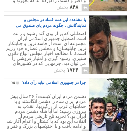
و دفتر و دستک را آورده اند که بخورند و
ببرند.پس استانی کردن و تمرکز انتخابات
۸۴۸
پخش
چندان مهم نیست!
با مشاهده این همه فساد در مجلس و
نمایندگانش ، چگونه مردم پای صندوق می
روند؟
۴
اصطبلی که پر از بوی گند رشوه و رانت
است اصطبل جمهوری اسلامی ایران
مجموعه ای است از فاسد ترین و جنایتکار
ترین چاپلوسان! و مجلس عصاره خود رژیم
است!. با مطالعه اخبار مجلس انواع قانون
ستیزی، رشوه گیری و امتیاز فروشی را
می توان دید. جرمهایی که در کشورهای
دیگر مجرم را به استعفا و زندان وامی
۱۷۲۶
پخش
دارد.
چرا در جمهوری اسلامی نباید رأی داد؟
۲۵
دشمن مردم ایران کیست؟ ۳۶ سال پیش
مردم ایران شاه را دشمن انگاشتند و با
حمایتهای غرب از درگیریها، انقلاب به
پیروزی رسید؛ اما آیا شاه دشمن مردم
ایران بود؟ تجربه تلخ تاریخی مردم از
انقلاب این بود که با کشتار و اعدام آغاز شد
و ادامه یافت و با اختلاسهای بزرگ و فقر و