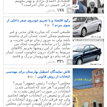
اقتصادی احمدی نژادی و بهتر بگوییم
خرکی خمینی در حال اجراست؟
۱۷۸
پخش
رکود اقتصاد و یا تحریم خودروی صفر داخلی از
سوی مردم ؟
۲
طبیعی است که مبارزه های مدنی و غیر
مستقیم ممکن است چندان اثری نداشته
باشد ولی به مرور زمان نوعی تخریب و
تحلیل را در سامانه حکومت ایجاد می
نمایند. یکی از این روشها تحریم کالاهای
مربوط به افراد درون حکومت است. اینبار
قرعه بنام دو خودروساز بزرگ و فاسد
وابسته به حکومت افتاده است که مورد
۳۳۱
پخش
تحریم مردم قرار گیرند. رهبران نظام
بیشتر مدیریت و در آمد این دو خودروساز
تلاش نمایندگان اصطبل بهارستان برای مهندسی
را دارا هستند .
انتخابات از روش قانونی !
۵
مجلس؟ دولت؟ رئیس جمهور؟ وزیر؟
دادگستری؟ هر چند که استانی شدن
انتخابات در صورت اجرایش بشدت به
تمرکز و تبعیض در انتخابات خواهد انجامید
ولی چه فرقی دارد؟ بهر روی انتخابات در
ایران آب در هاون کوبیدن است.این مجلس