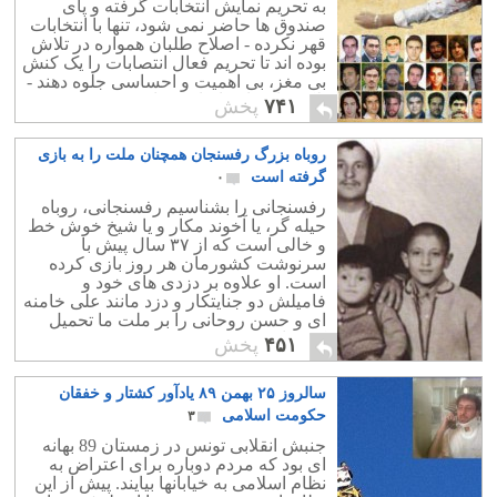
به تحریم نمایش انتخابات گرفته و پای
صندوق ها حاضر نمی شود، تنها با انتخابات
قهر نکرده - اصلاح طلبان همواره در تلاش
بوده اند تا تحریم فعال انتصابات را یک کنش
بی مغز، بی اهمیت و احساسی جلوه دهند -
بلکه پیام هایی اساسی دارد.
۷۴۱
پخش
روباه بزرگ رفسنجان همچنان ملت را به بازی
گرفته است
۰
رفسنجانی را بشناسیم رفسنجانی، روباه
حیله گر، یا آخوند مکار و یا شیخ خوش خط
و خالی است که از ۳۷ سال پیش با
سرنوشت کشورمان هر روز بازی کرده
است. او علاوه بر دزدی های خود و
فامیلش دو جنایتکار و دزد مانند علی خامنه
ای و حسن روحانی را بر ملت ما تحمیل
کرده است.
۴۵۱
پخش
سالروز ۲۵ بهمن ۸۹ یادآور کشتار و خفقان
حکومت اسلامی
۳
جنبش انقلابی تونس در زمستان 89 بهانه
ای بود که مردم دوباره برای اعتراض به
نظام اسلامی به خیابانها بیایند. پیش از این