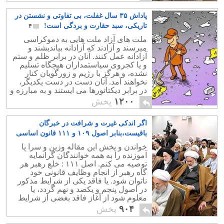
پاداش ۳۵ سال غفلت، بی تفاوتی و نشستن در
تاریکی، سبد حقارت و بردگی است!
۴
ملت های آزاد ملت هایی به دموکراسی
میرسند و آزادند که آزادانه بیاندیشند و
آزادانه عمل کنند. آنان در برابر ظلم و ستم
و یا کجروی سیاستمداران هیچگاه تسلیم
نشده، و هرگز با رژیم و زورگویان کنار
نخواهند آمد. آنان دست در دست یکدیگر،
در برابر دیکتاتورها می ایستند و به مبارزه و
چالش می پردازند.
۱۲۰۰
پخش
اگر اندکی غیرت و شرافت در خبرگان
باقیست،بنابر اصول ۱۰۹ و ۱۱۱ قانون اساسی
می توان خامنه ای را برکنار نمود؟
۱۸
خواندن و پخش این مقاله وزین و سرا پا
آموزنده را به همه خوانندگان گرانمایه
توصیه می کنم. اصل ۱۱۱ : خلع رهبر هر
گاه رهبر از انجام وظایف قانونی خود
ناتوان شود. یا فاقد یکی از شرایط مذکور
در اصول پنجم و یکصد و نهم گردد، یا
معلوم شود از آغاز فاقد بعضی از شرایط
بوده است، از مقام خود بر کنار خواهد شد.
۹۰۴
پخش