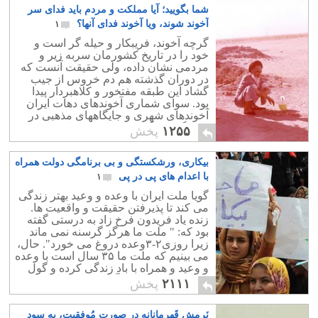
شما بگویید؛ آیا مملکت و مردم باید فدای سر
آخوند شوند، ویا آخوند فدای آنها؟
۱
گرچه آخوند، فریبکار و حیله گر است و
خود را در تاریخ کشورمان سربه زیر و
مردمی نشان داده، ولی حقیقت آنست که
در دوران گذشته هم دم خروس از جیب
گشاد این طبقه مفتخور و کلاهبردار پیدا
بود. سوای شماری آخوندهای دهات ایران
آخوندهای شهری و جایگاههای مذهبی در
فتنه گری و گول زدن مردم ساده دل
۱۲۵۵
پخش
شناخته شده بودند.
بیکاری، ورشکستگی و بی برنامگی دولت همراه
با اعدام های پی در پی
۱
گویا ملت ایران با وعده و وعید بهتر زندگی
می کند تا پذیرفتن حقیقت و واقعیت ها.
زنده یاد فریدون فرخ زاد به درستی گفته
بود که: " ملت ما هرگز گرسنه نمی ماند
زیرا روزی۲-۳وعده دروغ می خورد". حال،
می بینیم که ملت ما ۳۵ سال است با وعده
و وعید و همراه با باد زندگی کرده و گول
نقشه های شیطانی آخوند خورده است.
۲۱۱۱
پخش
نَرمش قَهرمانانه در صورتِ مُوفقیت، به سودِ