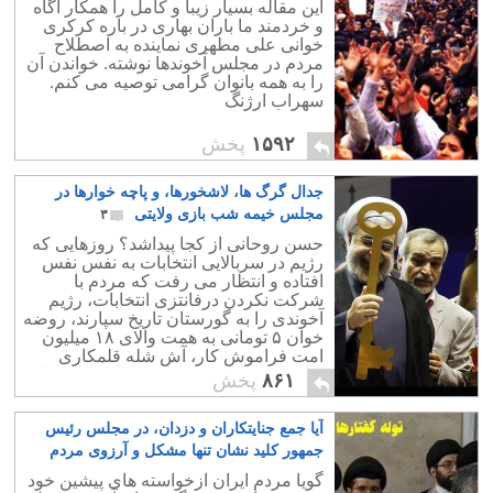
این مقاله بسیار زیبا و کامل را همکار آگاه
و خردمند ما باران بهاری در باره کرکری
خوانی علی مطهری نماینده به اصطلاح
مردم در مجلس آخوندها نوشته. خواندن آن
را به همه بانوان گرامی توصیه می کنم.
سهراب ارژنگ
۱۵۹۲
پخش
جدال گرگ ها، لاشخورها، و پاچه خوارها در
مجلس خیمه شب بازی ولایتی
۳
حسن روحانی از کجا پیداشد؟ روزهایی که
رژیم در سربالایی انتخابات به نفس نفس
افتاده و انتظار می رفت که مردم با
شرکت نکردن درفانتزی انتخابات، رژیم
آخوندی را به گورستان تاریخ سپارند، روضه
خوان ۵ تومانی به همت والای ۱۸ میلیون
امت فراموش کار، آش شله قلمکاری
برای مردم پخت که حسن روحانی از میان
۸۶۱
پخش
آن بیرون آمد.
آیا جمع جنایتکاران و دزدان، در مجلس رئیس
جمهور کلید نشان تنها مشکل و آرزوی مردم
ایران بود؟
۱
گویا مردم ایران ازخواسته های پیشین خود