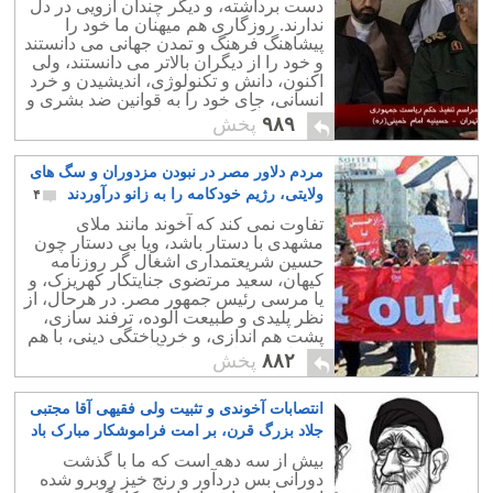
دست برداشته، و دیگر چندان آزویی در دل
ندارند. روزگاری هم میهنان ما خود را
پیشاهنگ فرهنگ و تمدن جهانی می دانستند
و خود را از دیگران بالاتر می دانستند، ولی
اکنون، دانش و تکنولوژی، اندیشیدن و خرد
انسانی، جای خود را به قوانین ضد بشری و
دست و پاگیر اسلامی داده است.
۹۸۹
پخش
مردم دلاور مصر در نبودن مزدوران و سگ های
ولایتی، رژیم خودکامه را به زانو درآوردند
۴
تفاوت نمی کند که آخوند مانند ملای
مشهدی با دستار باشد، ویا بی دستار چون
حسین شریعتمداری اشغال گر روزنامه
کیهان، سعید مرتضوی جنایتکار کهریزک، و
یا مرسی رئیس جمهور مصر. در هرحال، از
نظر پلیدی و طبیعت آلوده، ترفند سازی،
پشت هم اندازی، و خردباختگی دینی، با هم
یکسانند و تفاوتی میان آنان دیده نمی شود.
۸۸۲
پخش
انتصابات آخوندی و تثبیت ولی فقیهی آقا مجتبی
جلاد بزرگ قرن، بر امت فراموشکار مبارک باد
۲
بیش از سه دهه است که ما با گذشت
دورانی بس دردآور و رنج خیز روبرو شده