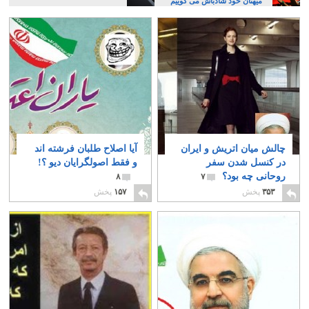
میهنان خود شادباش می گوییم
چالش میان اتریش و ایران
آیا اصلاح طلبان فرشته اند
در کنسل شدن سفر
و فقط اصولگرایان دیو ؟!
روحانی چه بود؟
۸
۷
۳۵۳
پخش
۱۵۷
پخش