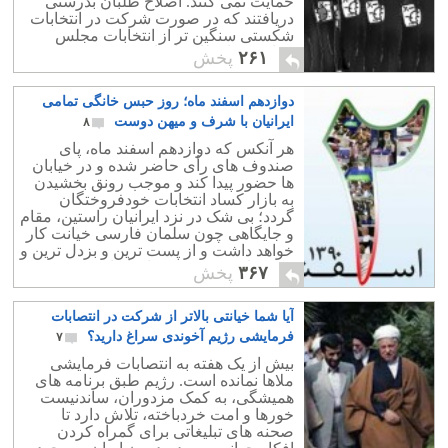
حمایت نمی کنند. اصلاح طلبان بدرستی
دریافتند که در صورت شرکت در انتخابات
شکستی سنگین تر از انتخابات مجلس
چهارم در انتظارشان است.
۲۶۱
پخش
دوازدهم اسفند ماه؛ روز حبس خانگی تمامی
ایرانیان با شرف و میهن دوست
۸
هر آنکس که دوازدهم اسفند ماه، پای
صندوف های رأی حاضر شده و در خیابان
ها حضور پیدا کند و موجب رونق بخشیدن
به بازار کساد انتخابات خودفروختگان
گردد؛ بی شک در نزد ایرانیان راستین، مقام
و جایگاهی چون سلمان فارسی خیانت کار
خواهد داشت و از پست ترین و بزدل ترین و
بی شرافت ترین مردمان ایران زمین می
۳۶۷
پخش
باشد.
آیا شما خیانتی بالاتر از شرکت در انتصابات
فرمایشی رژیم آخوندی سراغ دارید؟
۷
بیش از یک هفته به انتصابات فرمایشی
ملاها نمانده است. رژیم طبق برنامه های
همیشگی، به کمک مزدوران، ساندنیست
خورها و امت خردباخته، تلاش دارد تا
صحنه های تبلیغاتی برای گمراه کردن