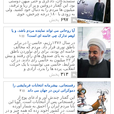
ستمدیدگان، دادگری و حتی میهن دوستی
بود. این گفتار دروغین و پر از ریا و ترفند،
میلیون ها مردم را به دنبال خود کشید. ولی
به زودی با ۱۸۰ درجه چرخش، خوی
درندگی، دروغ گویی، ریا کاری در همه
۶۹۷
پخش
زمینه ها نشان داد.
آیا روحانی می تواند نماینده مردم باشد، و یا
اوهم تدارک چی خامنه ای است؟
۱
در سال ۱۳۷۶رژیم، خاتمی را در برابر
ناطق نوری قرار داد. مردم که مخالف
خامنه ای بودند، برای رأی نیاوردن ناطق
نوری، به پای صندوق های رأی رفتند و بیش
از ۲۲ میلیون به خاتمی رأی دادند. در آن
شرایط، خاتمی می توانست با یک حرکت
انقلابی، پرده ها را بدرد، آزادی و
دموکراسی را برای مردم ایران به ارمغان
۳۱۳
پخش
آورد.
رفسنجانی، بیشرمانه انتخابات فرمایشی را
دموکراتی ترین در جهان می داند
۲
این گفتار چندش آور و ادعای پوچ از
رفسنجانی پس از انتخابات است. گویا این
بابا مردم ایران را احمق به شمار آورده
است. در کشور آخوند زده که همه چیز و در