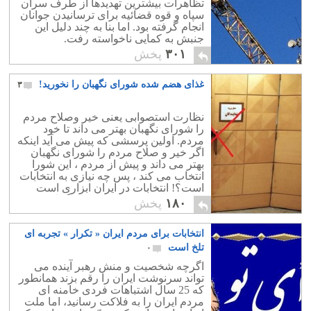
تظاهرات بیشترین تهدیدها از طرف سران
سپاه و قوه قضائیه برای ترسانیدن جوانان
انجام گرفته بود. اما بنا به چند دلیل این
جنبش به کمایی ناخواسته رفت.
۳۰۱
پخش
غذای هضم شده شورای نگهبان را نخورید!
۳
نظارت استصوابی یعنی خیر وصلاح مردم
را شورای نگهبان بهتر می داند تا خود
مردم. اولین پرسشی که پیش می آید اینکه
اگر خیر و صلاح مردم را شورای نگهبان
بهتر می داند و پیش از مردم ، این شورا
انتخاب می کند ، پس چه نیازی به انتخابات
است؟! انتخابات در ایران ابزاری است
برای فریب مردم. اینکه مردم گمان برند
۱۸۰
پخش
که در دموکراسی زندگی می کنند و حق
انتخاب به آنها داده شده است.
انتخابات برای مردم ایران « تکرار » تجربه ای
تلخ است
۰
اگرچه شخصیت و منش رهبر آینده می
تواند سرنوشت ایران را رقم بزند همانطور
که 25 سال اشتباهات فردی خامنه ای
مردم ایران را به فلاکت رسانید، اما ملت