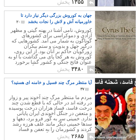
بیکاری کمر شکن به آرمانهایش رسید!
۱۳۵۵
پخش
جهان به کوروش بزرگی دیگر نیاز دارد تا
خاورمیانه آش و لاش را نجات بخشد
۲۰
کوروش، نامی آشنا در پهنه گیتی و مظهر
آزادی و دموکراسی برای کشورهای
گوناگون به شمار می آمد. کشورهایی که
درگیر جهل و بدویت و ستم بیکران
زورگویان حاکم بر آنان بود. از این روی،
کوروش به هر کجا پای می گذاشت با او به
عنوان فاتح جنگی و کشور گشا برخورد
نمی شد. بلکه مورد ستایش وگرامی داشت
۳۴۸۰
پخش
مردم قرار می گرفت.
آیا منتظر مرگ چند فسیل و خامنه ای هستید؟
۳۷
مردم ما منتظر مرگ چند آخوند پیر و زوار
در رفته اند در حالی که با قطع شدن چند
درخت فاسد، فساد هزاران درخت پوسیده
و متعفن در جنگل آخوندی ایران پایانی
ندارد. خمینی سر به گور فرو برد، دهها و
سدها خمینی دیگر مانند علف هرزه رشد
کردند و کشورمان را به تعفن و فساد
کشاندند. ما به یک دگرگونی فکری نیاز
۲۶۸۵
پخش
داریم