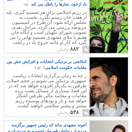
باد ازخود، نمازها را باطل می کند
۰
در رژیم اسلامی برای هر تصمیم گیری، باید
از هفت خان رستم بگذرد. نخست به
مجلس ارائه شود، آن طرح در کمیسیون
مربوطه بررسی می گردد. مراحل بعدی،
تصویب شورای نگهبان است و آنگاه خان
هفتم یا ملای مشهدی تصمیم نهایی را می
گیرد که کار او مانند خروج باد در رکعت
آخر نماز است که می تواند همه چیز را
۸۸۲
پخش
باطل می کند.
کنکاشی بر نزدیکی انتخابات و افزایش تنش بین
مقامات حکومت اسلامی!
۱
ر چه به زمان برگزاری انتخابات رياست
جمهوری نزديكتر می شويم بر حجم حملات
طرفين به يكديگر افزوده خواهد شد كه در
اين فضا، بسياری از مسائل پشت پرده
مقامات و مفاسد مالی طرفين آشكار
خواهد شد و تار و پودهای پوسيده رژيم
بيشتر و بیشتر متلاشی خواهند گشت.
۵۳۸
پخش
آخوند مشهدی بداند که رئیس جمهور برگزیده
مردم از زندانیان قهرمان است و نه مزدوران و