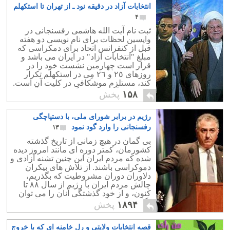
انتخابات آزاد در دقیقه نود ـ از تهران تا استکهلم
۴
ثبت نام آیت الله هاشمی رفسنجانی در
واپسین لحظات برای نام نویسی دو هفته
قبل از کنفرانس اتحاد برای دمکراسی که
مبلغ "انتخابات آزاد" در ایران می باشد و
قرار است چهارمین نشست خود را در
روزهای ٢٥ و ٢٦ مِی در استکهلم تکرار
کند، مستلزم موشکافی در کلیت آن است.
"انتخابات آزاد" از حق گزینه فردی آغاز می
۱۵۸
پخش
شود.
رژیم در برابر شورای ملی، با دستپاچگی
رفسنجانی را وارد گود نمود
۱۳
بی گمان در هیچ زمانی از تاریخ گذشته
کشورمان، کمتر دوره ای مانند امروز دیده
شده که مردم ایران این چنین تشنه آزادی و
دموکراسی باشند. از تلاش های بیکران
دلاوران دوران مشروطیت که بگذریم،
چالش مردم ایران با رژیم از سال ۸۸ تا
کنون، و از خود گذشتگی آنان را می توان
یگانه و کم نظیر در تاریخ میهنمان دانست.
۱۸۹۴
پخش
قصه انتخابات ولایتی و رل خامنه ای که با خروج