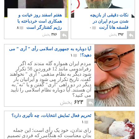
نکات دقیقی از بازیچه
هفتم اسفند روز خیانت و
شدن مردم ایران در
همکاری امت خردباخته با
فلسفه هانا آرنت
رژیم کشتارگر است
۸
۰
۳۹۲
پخش
۳۷۶
پخش
آیا دوباره به جمهوری اسلامی رأی ” آری ” می
دهید؟!
۱
مردم ایران همواره گله مندند که اگر
رفراندومی مانند 12 فروردین 58 تکرار
شود دیگر به نظام مذهبی " آری " نخواهند
گفت. تاریخ تکرار می شود و ایرانیان بار
دیگر در دو راهی "آری" گفتن و یا "نه" به
آن هستند. آیا دوباره نظام اسلامی را تأیید
می کنید؟
۶۲۳
پخش
تَحریم فعال نَمایش انتخابات، چه تأثیری دارد؟
۱
رای ندادن، خود یک رأی است؛ این جمله
بدان معناست که هنگامی که فردی تصمیم