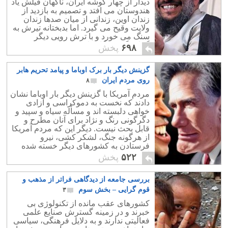
دیدار از چهار گوشه ایران، ناگهان فیلش یاد
هندوستان می افتد و تصمیم به بازدید از
زندان اوین، زندانی از میان صدها زندان
ولایت وقیح می گیرد. اما بدبختانه تیرش به
سنگ می خورد و با ترش رویی دیگر
گماشتگان درگاه ولایت روبرو می شود.
۶۹۸
پخش
گزینش دیگر بار برک اوباما و پیامد تحریم هابر
روی مردم ایران
۸
مردم آمریکا با گزینش دیگر بار اوباما نشان
دادند که نخست به دموکراسی و آزادی
خواهی دلبسته اند و مسأله سیاه و سپید و
دگرگونی رنگ و نژاد برای آنان مطرح و
قابل بحث نیست. دیگر این که مردم آمریکا
از هرگونه جنگ، لشکر کشی، نیرو
فرستادن به کشورهای دیگر خسته شده
اند، و به صلح و دوستی پای بندند.
۵۲۲
پخش
بررسی جامعه از دیدگاهی فراتر از مذهب و
قوم گرایی – بخش سوم
۳
کشورهای عقب مانده از تکنولوژی بی
خبرند و در زمینه گسترش صنایع علمی
فعالیتی ندارند و به دلایل فرهنگی، سیاسی