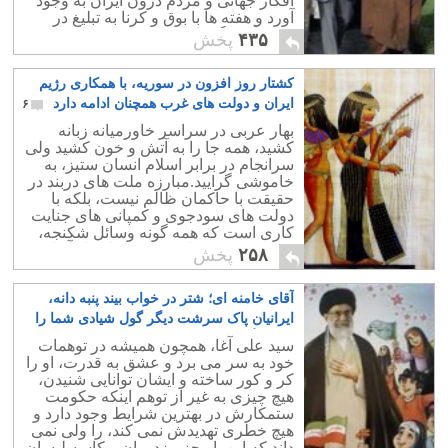
افکار جهانی و مردم درون ایران به وجود
آورد و هفته ها با بوق و کرنا به تبلیغ در
مورد آن و گمراه کردن هرچه بیشتر مردم
۴۳۵
پخش
پردازد.
کشتار روز افزون در سوریه، با همکاری رژیم
ایران و دولت های غرب همچنان ادامه دارد
۶
بهار عربی در سراسر خاورمیانه زبانه
کشید، همه جا را به آتش و خون کشید ولی
سرانجام در برابر اسلام انسان ستیز، به
خاموشی گرایید.مبارزه ملت های دربند در
حقیقت با حاکمان ظالم نیست، بلکه با
دولت های سودجوی و کمپانی های جنایت
کاری است که همه گونه وسائل شکنجه،
سرکوب، و کشتار جمعی در اختیار آنها
۲۵۸
پخش
گذاشته اند.
آقای خامنه ای؛ شتر در خواب بیند پنبه دانه،
ایرانیان پاک سرشت دیگر گول شیادی شما را
برای رأی دادن نخواهند خورد
۴
سید علی آغا، همچون همیشه در توهمات
خود به سر می برد و عشق به قدرت، او را
کر و کور ساخته و ایشان توانایی شنیدن،
هیچ چیزی به غیر از توهم اینکه حکومت
ستمکارش در بهترین شرایط وجود دارد و
هیچ خطری تهدیدش نمی کند، را ولی نمی
داند که این بار جز مزدوران و کاسه لیسان