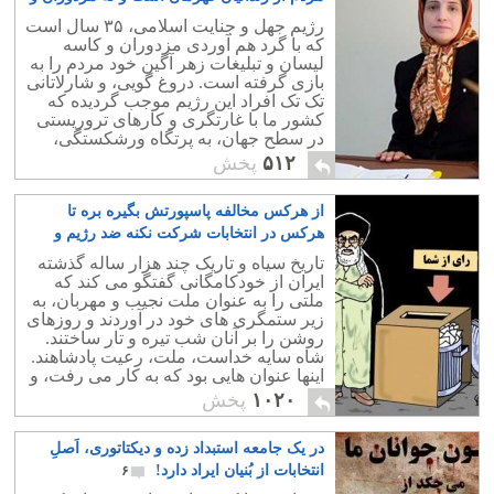
لاشخوران او!
۸
رژیم جهل و جنایت اسلامی، ۳۵ سال است
که با گرد هم آوردی مزدوران و کاسه
لیسان و تبلیغات زهر آگین خود مردم را به
بازی گرفته است. دروغ گویی، و شارلاتانی
تک تک افراد این رژیم موجب گردیده که
کشور ما با غارتگری و کارهای تروریستی
در سطح جهان، به پرتگاه ورشکستگی،
ویرانی، و تجزیه کشانده شود.
۵۱۲
پخش
از هرکس مخالفه پاسپورتش بگیره بره تا
هرکس در انتخابات شرکت نکنه ضد رژیم و
خائنه
۱۶
تاریخ سیاه و تاریک چند هزار ساله گذشته
ایران از خودکامگانی گفتگو می کند که
ملتی را به عنوان ملت نجیب و مهربان، به
زیر ستمگری های خود در آوردند و روزهای
روشن را بر آنان شب تیره و تار ساختند.
شاه سایه خداست، ملت، رعیت پادشاهند.
اینها عنوان هایی بود که به کار می رفت، و
روشهایی بود که پیاده می شد.
۱۰۲۰
پخش
در یک جامعه استبداد زده و دیکتاتوری، اَصلِ
انتخابات از بُنیان ایراد دارد!
۶