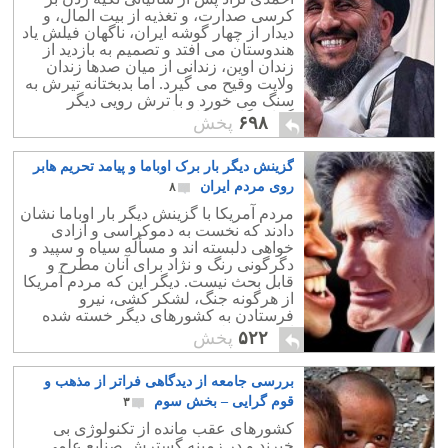
کرسی صدارت، و تغذیه از بیت المال، و
دیدار از چهار گوشه ایران، ناگهان فیلش یاد
هندوستان می افتد و تصمیم به بازدید از
زندان اوین، زندانی از میان صدها زندان
ولایت وقیح می گیرد. اما بدبختانه تیرش به
سنگ می خورد و با ترش رویی دیگر
گماشتگان درگاه ولایت روبرو می شود.
۶۹۸
پخش
گزینش دیگر بار برک اوباما و پیامد تحریم هابر
روی مردم ایران
۸
مردم آمریکا با گزینش دیگر بار اوباما نشان
دادند که نخست به دموکراسی و آزادی
خواهی دلبسته اند و مسأله سیاه و سپید و
دگرگونی رنگ و نژاد برای آنان مطرح و
قابل بحث نیست. دیگر این که مردم آمریکا
از هرگونه جنگ، لشکر کشی، نیرو
فرستادن به کشورهای دیگر خسته شده
اند، و به صلح و دوستی پای بندند.
۵۲۲
پخش
بررسی جامعه از دیدگاهی فراتر از مذهب و
قوم گرایی – بخش سوم
۳
کشورهای عقب مانده از تکنولوژی بی
خبرند و در زمینه گسترش صنایع علمی