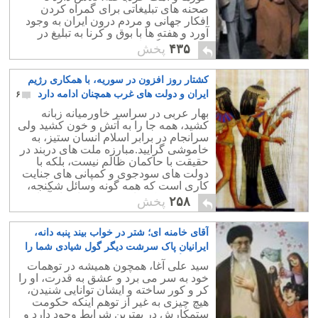
صحنه های تبلیغاتی برای گمراه کردن
افکار جهانی و مردم درون ایران به وجود
آورد و هفته ها با بوق و کرنا به تبلیغ در
مورد آن و گمراه کردن هرچه بیشتر مردم
۴۳۵
پخش
پردازد.
کشتار روز افزون در سوریه، با همکاری رژیم
ایران و دولت های غرب همچنان ادامه دارد
۶
بهار عربی در سراسر خاورمیانه زبانه
کشید، همه جا را به آتش و خون کشید ولی
سرانجام در برابر اسلام انسان ستیز، به
خاموشی گرایید.مبارزه ملت های دربند در
حقیقت با حاکمان ظالم نیست، بلکه با
دولت های سودجوی و کمپانی های جنایت
کاری است که همه گونه وسائل شکنجه،
سرکوب، و کشتار جمعی در اختیار آنها
۲۵۸
پخش
گذاشته اند.
آقای خامنه ای؛ شتر در خواب بیند پنبه دانه،
ایرانیان پاک سرشت دیگر گول شیادی شما را
برای رأی دادن نخواهند خورد
۴
سید علی آغا، همچون همیشه در توهمات
خود به سر می برد و عشق به قدرت، او را
کر و کور ساخته و ایشان توانایی شنیدن،
هیچ چیزی به غیر از توهم اینکه حکومت
ستمکارش در بهترین شرایط وجود دارد و