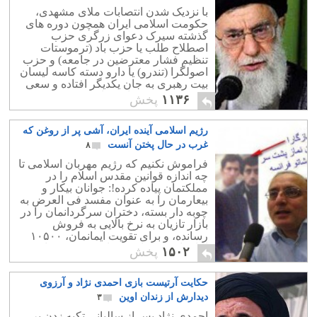
با نزدیک شدن انتصابات ملای مشهدی،
حکومت اسلامی ایران همچون دوره های
گذشته سیرک دعوای زرگری حزب
اصطلاح طلب یا حزب باد (ترموستات
تنظیم فشار معترضین در جامعه) و حزب
اصولگرا (تندرو) یا دارو دسته کاسه لیسان
بیت رهبری به جان یکدیگر افتاده و سعی
در فریب مردم عامی دارند.
۱۱۳۶
پخش
رژیم اسلامی آینده ایران، آشی پر از روغن که
غرب در حال پختن آنست
۸
فراموش نکنیم که رژیم مهربان اسلامی تا
چه اندازه قوانین مقدس اسلام را در
مملکتمان پیاده کرده!: جوانان بیکار و
بیعارمان را به عنوان مفسد فی العرض به
چوبه دار بسته، دختران سرگردانمان را در
بازار تازیان به نرخ بالایی به فروش
رسانده، و برای تقویت ایمانمان، ۱۰۵۰۰
امامزاده و تعداد بیشماری مسجد ساخته
۱۵۰۲
پخش
است!.
حکایت آرتیست بازی احمدی نژاد و آرزوی
دیدارش از زندان اوین
۳
احمدی نژاد پس از سالیانی تکیه زدن بر