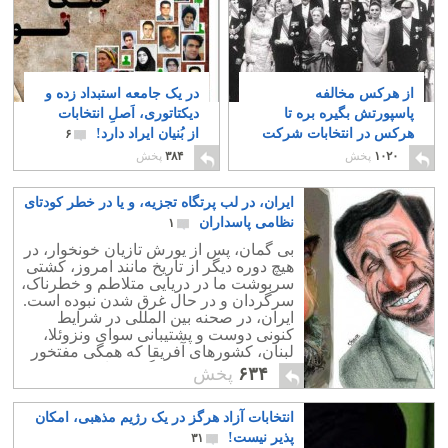
از هرکس مخالفه
در یک جامعه استبداد زده و
پاسپورتش بگیره بره تا
دیکتاتوری، اَصلِ انتخابات
هرکس در انتخابات شرکت
از بُنیان ایراد دارد!
۶
نکنه ضد رژیم و خائنه
۱۰۲۰
پخش
۳۸۴
پخش
۱۶
ایران، در لب پرتگاه تجزیه، و یا در خطر کودتای
نظامی پاسداران
۱
بی گمان، پس از یورش تازیان خونخوار، در
هیچ دوره دیگر از تاریخ مانند امروز، کشتی
سربوشت ما در دریایی متلاطم و خطرناک،
سرگردان و در حال غرق شدن نبوده است.
ایران، در صحنه بین المللی در شرایط
کنونی دوست و پشتیبانی سوای ونزوئلا،
لبنان، کشورهای آفریقا که همگی مفتخور
و سودجویند دوست دیگری ندارد.
۶۳۴
پخش
انتخابات آزاد هرگز در یک رژیم مذهبی، امکان
پذیر نیست!
۳۱