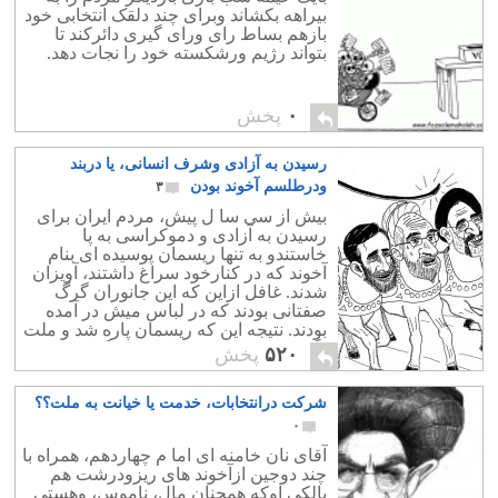
بیراهه بکشاند وبرای چند دلقک انتخابی خود
بازهم بساط رای ورای گیری دائرکند تا
بتواند رژیم ورشکسته خود را نجات دهد.
۰
پخش
رسیدن به آزادی وشرف انسانی، یا دربند
ودرطلسم آخوند بودن
۳
بیش از سی سا ل پیش، مردم ایران برای
رسیدن به آزادی و دموکراسی به پا
خاستندو به تنها ریسمان پوسیده ای بنام
آخوند که در کنارخود سراغ داشتند، آویزان
شدند. غافل ازاین که این جانوران گرگ
صفتانی بودند که در لباس میش در آمده
بودند. نتیجه این که ریسمان پاره شد و ملت
نگون بخت ما را به ته چاه سرنگون نمود.
۵۲۰
پخش
شرکت درانتخابات، خدمت یا خیانت به ملت؟؟
۰
آقای نان خامنه ای اما م چهاردهم، همراه با
چند دوجین ازآخوند های ریزودرشت هم
پالکی اوکه همچنان مال، ناموس، وهستی