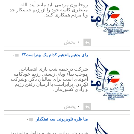
روحانیون مردمی باید مانند آیت الله
منتظری کاسه خود را ازرژیم جنایتکار جدا
وبا مردم همکاری کنند.
۰
پخش
رای بدهیم یاندهیم کدام یک بهتراست؟؟
۰
شرکت درخیمه شب بازی انتصابات،
موجب بقاء وپای زیستی رژیم خودکامه
آخوندی است برای سالیان دگر، وشرکت
نکردن، برابراست با ازمیان رفتن رژیم
وآزادی کشورمان.
۰
پخش
منا ظره تلویزیونی سه تفنگدار
۰
خیمه شب بازی مسخره مناظره تلویزیونی