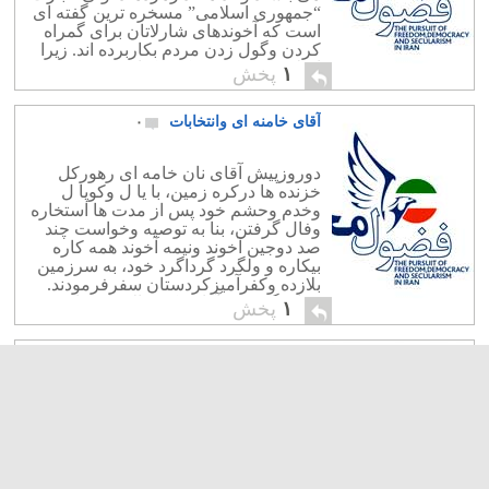
“جمهوری اسلامی” مسخره ترین گفته ای
است که آخوندهای شارلاتان برای گمراه
کردن وگول زدن مردم بکاربرده اند. زیرا
اسلام درنوع خود، یک دیکتاتوری محض
۱
پخش
وتغییرناپذیرمی باشد، وتابع زمان ومکان
نیست. […]
آقای خامنه ای وانتخابات
۰
دوروزپیش آقای نان خامه ای رهورکل
خزنده ها درکره زمین، با یا ل وکوپا ل
وخدم وحشم خود پس از مدت ها استخاره
وفال گرفتن، بنا به توصیه وخواست چند
صد دوجین آخوند ونیمه آخوند همه کاره
بیکاره و ولگرد گرداگرد خود، به سرزمین
بلازده وکفرآمیزکردستان سفرفرمودند.
همان گونه که آقای نکبت الاسلام دانش
۱
پخش
ستیزاستاد […]
نمایشنامه کمدی فانتزی انتخابات
۰
این نمایشنامه که با هنرمندی اداره سیاسی
عبادی پارلمان انگل استان وبا نظارت
آقای گوردن بایرنخود بریزآن کشورنوشته ،
وهنرپیشگان آن با دقت تهیه شده اند،
بزودی درخیابان های تهران وشهرستان ها