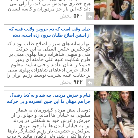
هیچ خطری تهدیدش نمی کند، را ولی نمی
داند که این بار جز مزدوران و کاسه لیسان
کسی از مردم در انتخابات شرکت نخواهد
۵۶۰
پخش
کرد.
خیلی وقت است که دم خروس ولایت فقیه که
از آستین اصلاح طلبان بیرون زده است، دیده
می شود
۱۶
تنها رسانه های سبز و اصلاح طلب بودند که
کوچکترین عکس العملی به این حرکت
ملی و میهنی شاهزاده رضا پهلوی مبنی بر
طرح شکایت علیه علی خامنه ای رهبر
جنایتکار نشان ندادند و حتی سایت معلوم
الحال جرس ادعاهای شاهزاده پهلوی مبنی
بر جنایت علیه بشریت توسط رژیم ایران را
«طرح بحث های انحرافی» و «اغراق آمیز»
۹۲۲
پخش
خواند.
قیام و خیزش مردمی چه شد و به کجا رفت؟،
چرا هم میهنان ما این چنین افسرده و بی حرکت
شده اند؟
۱۱
دوسال پیش مردم کشورمان به شمار
میلیونی به خیابان ها آمدند، و جهانی را از
خیزش و غرش خود به شگفتی درآوردند.
این به خیابان آمدن ها، با وجود نیروی
سرکش و خشونت بار رژیم کشتارگر بارها
و بارها تکرار شد، ولی ناگهان مانند یخ ذوب