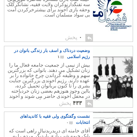
سه تفنگدارنوکران ولایت فقیه، نشانگرکلک
وحقه بازی آخوند برای بیشترخرکردن امت
بی سواد مسلمان است.
۰
پخش
وضعیت دردناک و اسف بار زندگی بانوان در
رژیم اسلامی
۱
بیش از نیمی از جمعیت جامعه فعال ما را
زنان تشکیل می دهند. بانوانی که بزرگترین
سهم و وظیفه گرداندن چرخ خانواده را بر
عهده دارند. رژیم آخوندی بزرگترین جنایت
بشری را تا کنون بربانوان تحمیل کرده،
بااین وجود هنوزهم بعضی زنان خردباخته
در محفل آخوندی حاضر می شوند و آخوند
را همچنان بر سر قدرت نگاه می دارند.
۴۳۳
پخش
نشست وگفتگوی ولی فقیه با کاندیداهای
انتخابات
۰
آقای خامنه ای دربدربدنبال راهی است که
بایک خیمه شب بازی باردیگر مردم را به