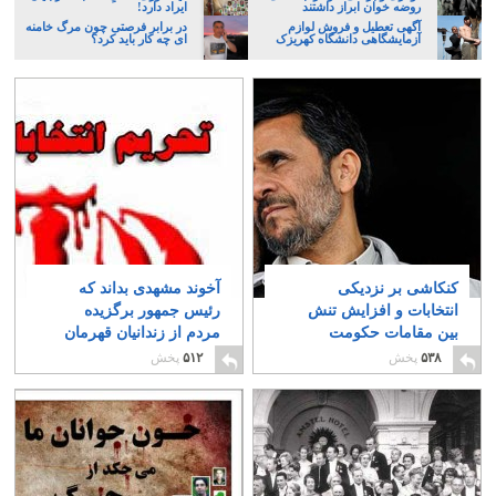
روضه خوان ابراز داشتند
ایراد دارد!
آگهی تعطیل و فروش لوازم
در برابر فرصتی چون مرگ خامنه
آزمایشگاهی دانشگاه کهریزک
ای چه کار باید کرد؟
کنکاشی بر نزدیکی
آخوند مشهدی بداند که
انتخابات و افزایش تنش
رئیس جمهور برگزیده
بین مقامات حکومت
مردم از زندانیان قهرمان
اسلامی!
است و نه مزدوران و
۱
۵۳۸
پخش
۵۱۲
پخش
لاشخوران او!
۸