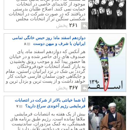
موجود از کاندیدای خاصی در انتخابات
حمایت نمی کنند. اصلاح طلبان بدرستی
دریافتند که در صورت شرکت در انتخابات
شکستی سنگین تر از انتخابات مجلس
چهارم در انتظارشان است.
۲۶۱
پخش
دوازدهم اسفند ماه؛ روز حبس خانگی تمامی
ایرانیان با شرف و میهن دوست
۸
هر آنکس که دوازدهم اسفند ماه، پای
صندوف های رأی حاضر شده و در خیابان
ها حضور پیدا کند و موجب رونق بخشیدن
به بازار کساد انتخابات خودفروختگان
گردد؛ بی شک در نزد ایرانیان راستین، مقام
و جایگاهی چون سلمان فارسی خیانت کار
خواهد داشت و از پست ترین و بزدل ترین و
بی شرافت ترین مردمان ایران زمین می
۳۶۷
پخش
باشد.
آیا شما خیانتی بالاتر از شرکت در انتصابات
فرمایشی رژیم آخوندی سراغ دارید؟
۷
بیش از یک هفته به انتصابات فرمایشی
ملاها نمانده است. رژیم طبق برنامه های
همیشگی، به کمک مزدوران، ساندنیست
خورها و امت خردباخته، تلاش دارد تا