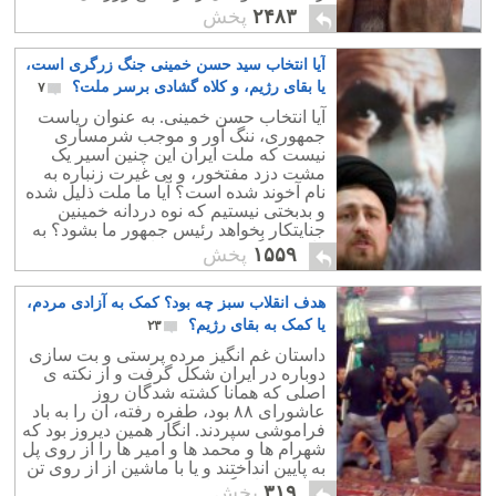
و ضربه زدن به کشور، و فساد و فتنه
۲۴۸۳
پخش
منصرف میکند."
آیا انتخاب سید حسن خمینی جنگ زرگری است،
یا بقای رژیم، و کلاه گشادی برسر ملت؟
۷
آیا انتخاب حسن خمینی. به عنوان ریاست
جمهوری، ننگ آور و موجب شرمساری
نیست که ملت ایران این چنین اسیر یک
مشت دزد مفتخور، و بی غیرت زنباره به
نام آخوند شده است؟ آیا ما ملت ذلیل شده
و بدبختی نیستیم که نوه دردانه خمینین
جنایتکار بخواهد رئیس جمهور ما بشود؟ به
راستی ننگ و نفرین بر ما که چنین خرد
۱۵۵۹
پخش
باخته ایم.
هدف انقلاب سبز چه بود؟ کمک به آزادی مردم،
یا کمک به بقای رژیم؟
۲۳
داستان غم انگیز مرده پرستی و بت سازی
دوباره در ایران شکل گرفت و از نکته ی
اصلی که همانا کشته شدگان روز
عاشورای ۸۸ بود، طفره رفته، آن را به باد
فراموشی سپردند. انگار همین دیروز بود که
شهرام ها و محمد ها و امیر ها را از روی پل
به پایین انداختند و یا با ماشین از از روی تن
خسته اشان گذراندند.
۳۱۹
پخش