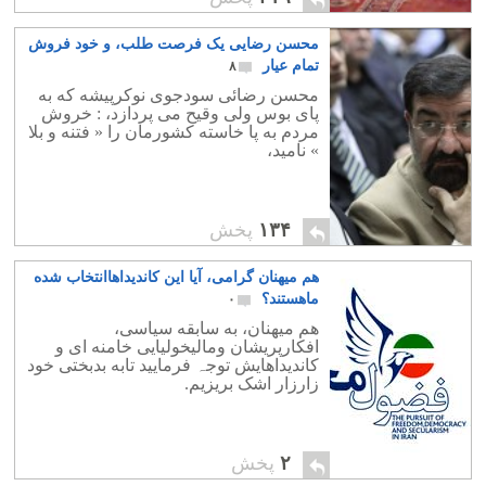
محسن رضایی یک فرصت طلب، و خود فروش
تمام عیار
۸
محسن رضائی سودجوی نوکرپیشه که به
پای بوس ولی وقیح می پردازد، : خروش
مردم به پا خاسته کشورمان را « فتنه و بلا
» نامید،
۱۳۴
پخش
هم میهنان گرامی، آیا این کاندیداهاانتخاب شده
ماهستند؟
۰
هم میهنان، به سابقه سیاسی،
افکارپریشان ومالیخولیایی خامنه ای و
کاندیداهایش توجہ فرمایید تابه بدبختی خود
زارزار اشک بریزیم.
۲
پخش