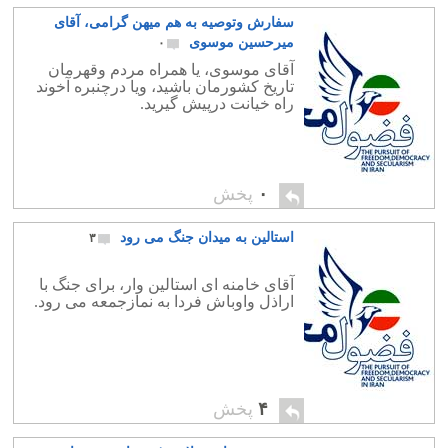
سفارش وتوصیه به هم میهن گرامی، آقای
میرحسین موسوی
۰
آقای موسوی، یا همراه مردم وقهرمان
تاریخ کشورمان باشید، ویا درچنبره آخوند
راه خیانت درپیش گیرید.
۰
پخش
استالین به میدان جنگ می رود
۳
آقای خامنه ای استالین وار، برای جنگ با
اراذل واوباش فردا به نمازجمعه می رود.
۴
پخش