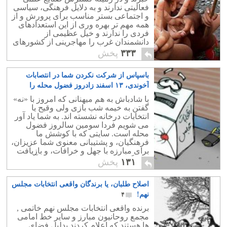
فعالیتی ندارند و به دلایل فرهنگی، سیاسی
و اجتماعی بستر مناسب برای پرورش و از
همه مهم تر بهره وری از این استعدادهای
فردی را ندارند و خیل عظیمی از
دانشمندان غرب را مهاجرینی از کشورهای
عقب افتاده تشکیل می دهند.
۳۳۳
پخش
باسپاس از شرکت نکردن شما در انتصابات
آخوندی، ۱۳ اسفند زادروز فضول محله را
فراموش نفرمایید
۱
با شادباش به هم میهنانی که امروز با «نه»
گفتن به خیمه شب بازی ولی وقیح یا
انتخابات درخانه نشسته اند. به شما یاد آور
می شویم فردا سومین سالروز فضول
محله است. سایتی که با کوشش ما
فرهنگیان، و پشتیبانی معنوی شما عزیزان،
برای مبارزه با جهل و خرافات، و بازیافت
فرهنگ راستین عزیزمان، به وجود آمده
۱۳۱
پخش
است.
اصلاح طلبان، یا برندگان واقعی انتخابات مجلس
نهم!
۴
برنده واقعی انتخابات مجلس نهم خاتمی ,
مجمع روحانیون مبارز و سایر خط امامی
ها هستند که اعلام کردند بدلیل فضای