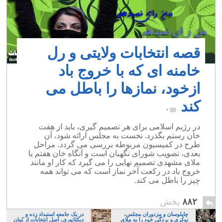
قصه انتخابات ولایتی و رل
خامنه ای که با خروج باد
ازخود، نمازها را باطل می
کند
۰
در رژیم اسلامی برای هر تصمیم گیری، باید از هفت
خان رستم بگذرد. نخست به مجلس ارائه شود، آن
طرح در کمیسیون مربوطه بررسی می گردد. مراحل
بعدی، تصویب شورای نگهبان است و آنگاه خان هفتم یا
ملای مشهدی تصمیم نهایی را می گیرد که کار او مانند
خروج باد در رکعت آخر نماز است که می تواند همه
چیز را باطل می کند.
۸۸۲
پخش
چاپلوسان و مزدوران مجلس،
در یک جامعه استبداد زده و
نوکری و بردگی خود را به ملای
دیکتاتوری، اَصلِ انتخابات از بُنیان