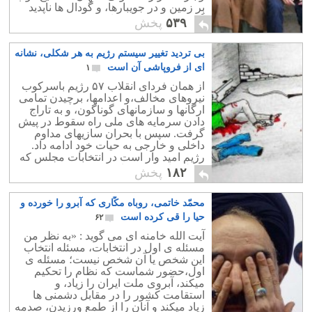
بر زمین و در جویبارها، و گودال ها ناپدید
گردید. این جنبش کجا رفت؟.
۵۳۹
پخش
بی تردید تغییر سیستم رژیم به هر شکلی، نشانه
ای از فروپاشی آن است
۱
از همان فردای انقلاب ۵۷ رژیم باسرکوب
نیروهای مخالف،و اعدامها، برچیدن تمامی
ارگانها و سازمانهای گوناگون، و به تاراج
دادن سرمایه های ملی راه سقوط در پیش
گرفت. سپس با بحران سازیهای مداوم
داخلی و خارجی به حیات خود ادامه داد.
رژیم امید وار است در انتخابات مجلس که
منطقه ای است، تا حدی مشروعیت
۱۸۲
پخش
پیداکند.
محمّد خاتمی، روباه مکّاری که آبرو را خورده و
حیا را قی کرده است
۶۲
آیت الله خامنه ای می گوید : «به نظر من
مسئله ی اول در انتخابات، مسئله انتخاب
این شخص یا آن شخص نیست؛ مسئله ی
اول،حضور شماست که نظام را تحکیم
میکند، آبروی ملت ایران را زیاد، و
استقامت کشور را در مقابل دشمنی ها
زیاد میکند و آنان را از طمع ورزیدن، صدمه