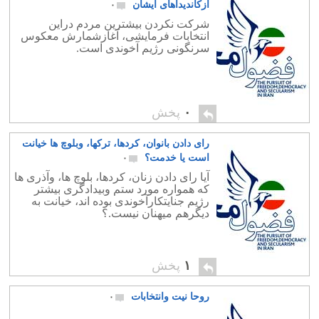
ازکاندیداهای ایشان
۰
شرکت نکردن بیشترین مردم دراین
انتخابات فرمایشی، آغازشمارش معکوس
سرنگونی رژیم آخوندی است.
۰
پخش
رای دادن بانوان، کردها، ترکها، وبلوچ ها خیانت
است یا خدمت؟
۰
آیا رای دادن زنان، کردها، بلوچ ها، وآذری ها
که همواره مورد ستم وبیدادگری بیشتر
رژیم جنایتکارآخوندی بوده اند، خیانت به
دیگرهم میهنان نیست.؟
۱
پخش
روحا نیت وانتخابات
۰