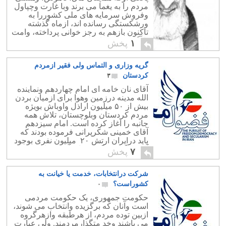
مردم را به یغما می برند وبا غارت وچپاول
وفروش سرمایه های ملی کشوررا به
ورشکستگی رسانده اند، ازماه گذشته
تاکنون بازهم به رجز خوانی پرداخته، وامت
نا آگاه وبی سواد را به شرکت […]
۱
پخش
گریه وزاری و التماس ولی فقیر ازمردم
کردستان
۳
آقای نان خامه ای امام چهاردهم ونماینده
الله مدینه درزمین وهوا برای ازمیان بردن
بیش از ۵٠ میلیون اراذل واوباش بویژه
مردم کردستان وبلوچستان، تلاش همه
جانبه را آغاز کرده است. امام سیزدهم
آقای خمینی شکرپرانی فرموده بودند که
باید درایران ارتش ٢٠ میلیون نفری بوجود
آید. به گفته دیگر، سوای آخوند های
۷
پخش
ریزودرشت، دستاربند […]
شرکت درانتخابات، خدمت یا خیانت به
کشوراست؟
۰
حکومت جمهوری، یک حکومت مردمی
است وآنان که برگزیده وانتخاب می شوند،
ازبین توده مردم، از هرطبقه وازهرگروه
می باشند وخد متگذارمردمند. ولی عبارت