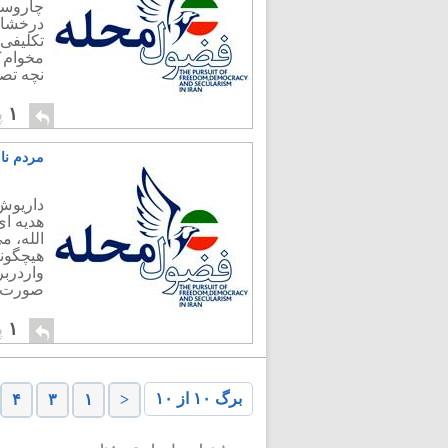
چاروسوس
درخشان 
تکلیفی 
مخوام؟
نچه تصم
۱
پ
مردم نا
داریوش
هدیه ای
هیچگون
واردربر
صورت چ
۱
پ
برگ ۱۰ از ۱۰
۴
۳
۱
<