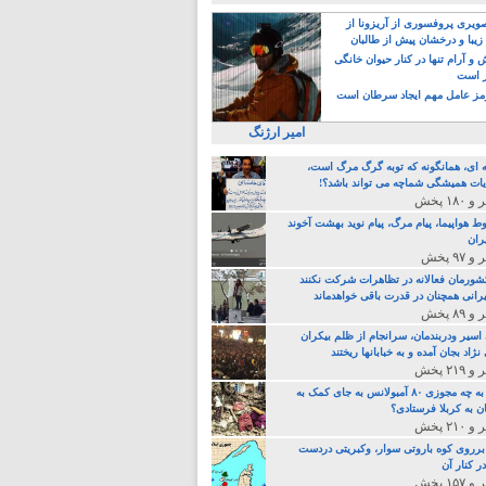
یری پروفسوری از آریزونا از
زیبا و درخشان پیش از طالبان
 آرام تنها در کنار حیوان خانگی
ر است
ز عامل مهم ایجاد سرطان است
امیر ارژنگ
ه ای، همانگونه که توبه گرگ مرگ است،
ات همیشگی شماچه می تواند باشد؟!
ط هواپیما، پیام مرگ، پیام نوید بهشت آخوند
ران
 کشورمان فعالانه در تظاهرات شرکت نکنند
رانی همچنان در قدرت باقی خواهدماند
 اسیر ودربندمان، سرانجام از ظلم بیکران
نژاد بجان آمده و به خبابانها ریختند
خامنه ای، به چه مجوزی ۸۰ آمبولانس به جای کمک به
ن به کربلا فرستادی؟
 برروی کوه باروتی سوار، وکبریتی دردست
ر کنار آن