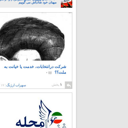
میهنان خود شادباش می گوییم
شرکت درانتخابات، خدمت یا خیانت به
ملت؟؟
۰
۱
پخش
سهراب ارژنگ
|
۱۷ سال پیش