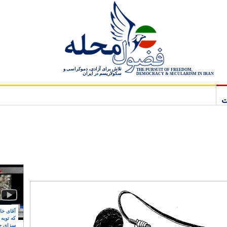
تلاش برای آزادی، دموکراسی و
THE PURSUIT OF FREEDOM,
سکولاریسم در ایران
DEMOCRACY & SECULARISM IN IRAN
ت
آقای خام
که توبه
سزای ج