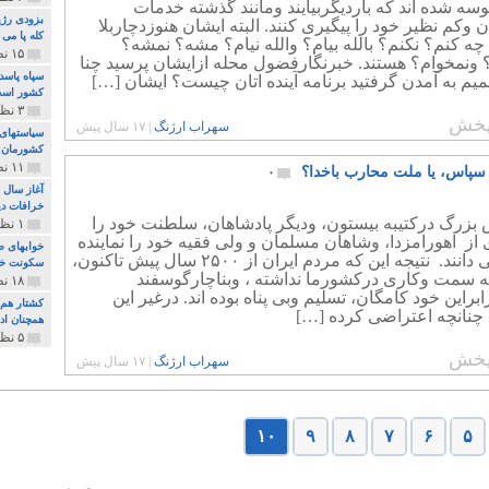
ه شده اند که باردیگربیایند ومانند گذشته خدمات
بزودی رژی
وکم نظیر خود را پیگیری کنند. البته ایشان هنوزدچاربلا
کله پا می
چه کنم؟ نکنم؟ بالله بیام؟ والله نیام؟ مشه؟ نمشه؟
۱۵ نظر و ۳۲۷ پخش
 ونمخوام؟ هستند. خبرنگارفضول محله ازایشان پرسید چنا
سپاه پاسد
یم به آمدن گرفتید برنامه آینده اتان چیست؟ ایشان […]
کشور اس
۳ نظر و ۱۶۲ پخش
خش
سهراب ارژنگ
|
۱۷ سال پیش
سیاستهای 
کشورمان 
۱۱ نظر و ۳۱۵ پخش
 سپاس، یا ملت محارب باخدا؟
۰
آغاز سال 
خرافات دی
 بزرگ درکتیبه بیستون، ودیگر پادشاهان، سلطنت خود را
۱ نظر و ۷۴ پخش
 از اهورامزدا، وشاهان مسلمان و ولی فقیه خود را نماینده
خوابهای ط
الله، می دانند. نتیجه این که مردم ایران از ۲۵۰۰ سال پیش تاکنون،
سکونت خو
ه سمت وکاری درکشورما نداشته ، وبناچارگوسفند
۱۸ نظر و ۸۹۷ پخش
ابراین خود کامگان، تسلیم وبی پناه بوده اند. درغیر این
کشتار هم م
نانچه اعتراضی کرده […]
همچنان ادا
۵ نظر و ۲۵۹ پخش
خش
سهراب ارژنگ
|
۱۷ سال پیش
۱۰
۹
۸
۷
۶
۵