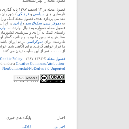
فضول محله را بهتر بشناسید
فضول محله در ۱۳ اسفند
نارسایی های
سیاسی
و
فرهنگی
کشورمان را 
نقد می پردازد. هدف فضول محله کمک و ر
به
دموکراسی
،
سکولارسم
و
آزادی
در ایران
فضول محله همواره به دنبال آوازند، نه
آواز
راستای کمک به آزادی و سربلندی کشورمان
ستایش و تحسین ما بوده، و چنانچه گفتار او
نادرست برای
دموکراسی
مردم ایران باشد، 
ما قرار خواهد گرفت. برای آگاهی شما خوان
از ۱۰،۰۰۰ نفر از این سایت دیدن می کنند.
فضول محله
© ۱۳۹۳-۱۳۸۷ -
Cookie Policy
ed under a
Creative Commons Attribution-
NonCommercial-NoDerivs 3.0 Unported
اخبار
پایگاه های خبری
اخبار روز
آزادگی