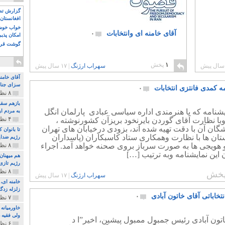
گزارش تصو
افغانستان 
خواب خوش و
آقای خامنه ای وانتخابات
۰
امکان پذی
گوشت قرم
۱
پخش
سهراب ارژنگ
|
۱۷ سال پیش
آقای خامن
سزای جنای
ه کمدی فانتزی انتخابات
۰
۸ نظر و ۱۸۰ پخش
بازهم سقو
یشنامه که با هنرمندی اداره سیاسی عبادی پارلمان انگل
به مردم ای
۴ نظر و ۹۷ پخش
با نظارت آقای گوردن بایرنخود بریزآن کشورنوشته ،
گان آن با دقت تهیه شده اند، بزودی درخیابان های تهران
تا بانوان
ان ها با نظارت وهمکاری ستاد کاسبکاران (پاسداران
رژیم ضدای
 هویجی ها به صورت سرباز بروی صحنه خواهد آمد. اجراء
۸ نظر و ۸۹ پخش
 این نمایشنامه وبه ترتیب […]
هم میهنان
رژیم تازی 
۸ نظر و ۲۱۹ پخش
خش
سهراب ارژنگ
|
۱۷ سال پیش
زلزله زدگا
نتخاباتی آقای خاتون آبادی
۰
۷ نظر و ۲۱۰ پخش
خاورمیانه
ولی فقیه د
تون آبادی رئیس جمبول ممبول پیشین، اخیر”ا د
۶ نظر و ۱۵۷ پخش