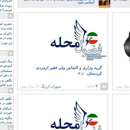
سربازانِ ا
اسلامی شود
مَردمی؟ (بَ
خنجری که 
ملت زدند
دلاوران ب
بودن در ت
ژن خوب! ت
سگ کشی، 
آموزش شکن
گریه وزاری و التماس ولی فقیر ازمردم
بیشتر
مسلمانان 
کردستان
۳
از دختر ام
مسلمان ه
نگاهی به پ
جرم تجاوز
۷
پخش
سهراب ارژنگ
|
۱۷ سال پیش
آویز شدند!
نگاهی گذرا
طلبی در ج
بازیکنان ف
خوردند، ام
چگونه رژی
پایدار ماند