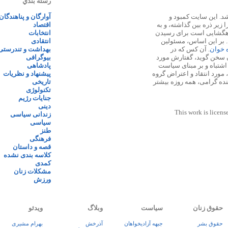
رسته بندي
 ۱۳۸۷ پایه گذاری شد. این سایت کمبود و
آوارگان و پناهندگان
زیر ذره بین گذاشته، و به
اقتصاد
اهگشایی است برای رسیدن
انتخابات
. بر این اساس، مسئولین
انتقادی
ه خوان
. آن کس که در
بهداشت و تندرستی
 سخن گوید، گفتارش مورد
بیوگرافی
 اشتباه و بر مبنای سیاست
پادشاهی
مورد انتقاد و اعتراض گروه
پیشنهاد و نظریات
نده گرامی، همه روزه بیشتر
تاریخی
تکنولوژی
جنایات رژیم
دینی
This work is licens
زندانی سیاسی
سیاسی
طنز
فرهنگی
قصه و داستان
کلاسه بندی نشده
کمدی
مشکلات زنان
ورزش
حقوق زنان
سیاست
وبلاگ
ویدئو
حقوق بشر
جبهه آزادیخواهان
آذرخش
بهرام مشیری