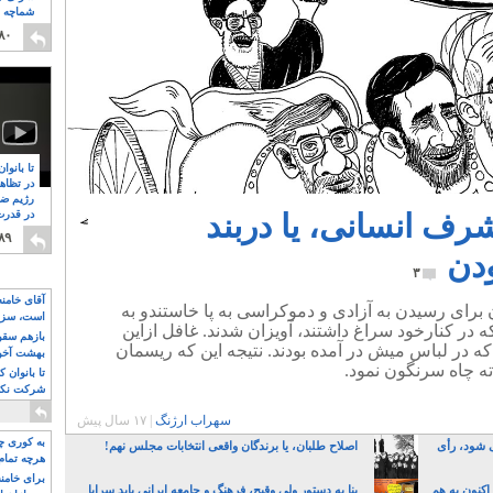
شماچه م
۸
۸۰
تا بانوا
در تظاه
رژیم ضد
رف انسانی، یا دربند
در قدرت
۸
۸۹
دن
۳
آقای خامن
برای رسیدن به آزادی و دموکراسی به پا خاستندو به
است، سزا
که در کنارخود سراغ داشتند، آویزان شدند. غافل ازاین
تواند باشد؟
بازهم سقوط
که در لباس میش در آمده بودند. نتیجه این که ریسمان
بهشت آخون
ته چاه سرنگون نمود.
تا بانوان 
شرکت نکنن
قدرت باقی
سهراب ارژنگ
|
۱۷ سال پیش
به کوری چش
می شود، رأی
اصلاح طلبان، یا برندگان واقعی انتخابات مجلس نهم!
هرچه تمام
برای خامنه
 اکنون به هم
بنا به دستور ولی وقیح، فرهنگ و جامعه ایرانی باید سراپا