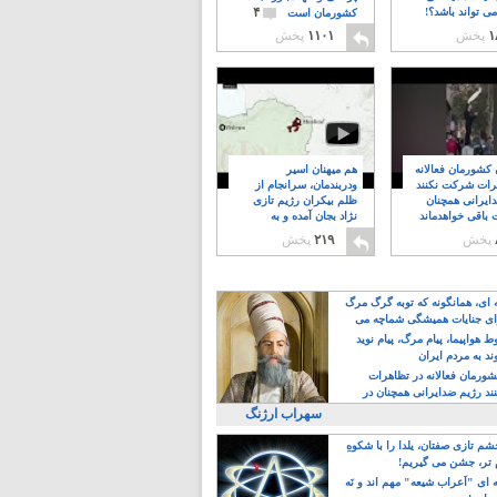
۴
ی تواند باشد؟!
کشورمان است
۱
پخش
۱۱۰۱
پخش
ن کشورمان فعالانه
هم میهنان اسیر
رات شرکت نکنند
ودربندمان، سرانجام از
ایرانی همچنان
ظلم بیکران رژیم تازی
 باقی خواهدماند
نژاد بجان آمده و به
۸
خبابانها ریختند
پخش
۲۱۹
پخش
ه ای، همانگونه که توبه گرگ مرگ
ی جنایات همیشگی شماچه می
!
 هواپیما، پیام مرگ، پیام نوید
د به مردم ایران
کشورمان فعالانه در تظاهرات
د رژیم ضدایرانی همچنان در
 خواهدماند
سهراب ارژنگ
م تازی صفتان، یلدا را با شکوهِ
 تر، جشن می گیریم!
 ای "اَعراب شیعه" مهم اند و نَه