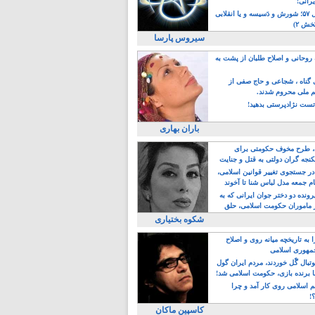
یرانی!
رویداد سال ۵۷؛ شورش و دَسیسه و یا انقلابی
خش ۲)
سیروس پارسا
روحانی و اصلاح طلبان از پشت به
ی گناه ، شجاعی و حاج صفی از
یم ملی محروم شدند.
ست نژادپرستی بدهید!
باران بهاری
طرح مخوف حکومتی برای
جه گران دولتی به قتل و جنایت
در جستجوی تغییر قوانین اسلامی،
ام جمعه مدل لباس شنا تا آخوند
مجنسگرا!
رونده دو دختر جوان ایرانی که به
 ماموران حکومت اسلامی، حلق
شکوه بختیاری
 به تاریخچه میانه روی و اصلاح
مهوری اسلامی
وتبال گًل خوردند، مردم ایران گول
ا برنده بازی، حکومت اسلامی شد!
م اسلامی روی کار آمد و چرا
؟!
کاسپین ماکان