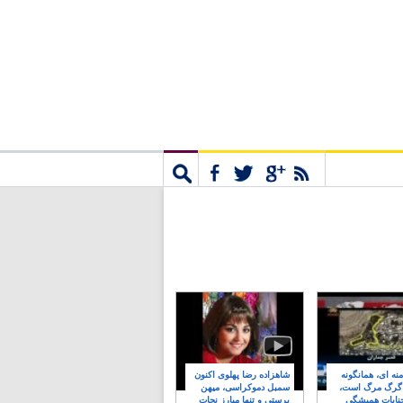
مشترک
جستجو
نه ای، همانگونه
شاهزاده رضا پهلوی اکنون
 گرگ مرگ است،
سمبل دموکراسی، میهن
نایات همیشگی
پرستی و تنها مبارز نجات