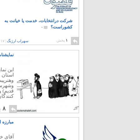
شرکت درانتخابات، خدمت یا خیانت به
کشوراست؟
۰
۱
پخش
سهراب ارژنگ
|
۱۷ سال پیش
نمایشنام
این نما
استان و
وهنرپیش
وشهرست
قدیم) و
کنندگان
۸
پ
مبارزه ا
آقای خا