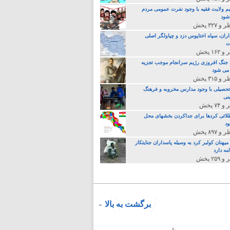
م ولایت فقیه با وجود نفرت عمومی مردم
 شود
اران، سپاه اختاپوس دزد و چپاولگر اصلی
ت
جنگ افروزی رژیم سرانجام موجب تجزیه
می شود
تحصیلی با وجود مدارس مخروبه و فرهنگ
نی
لائی کردها برای جداکردن بخشهای محل
د
یهنان کولبر کرد به وسیله پاسداران جنایتکار
مه دارد
برگشت به بالا