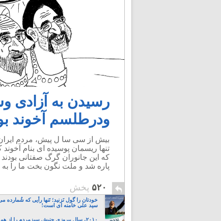
رسیدن به آزادی وش
ودرطلسم آخوند بو
بیش از سی سا ل پیش، مردم ایران 
تنها ریسمان پوسیده ای بنام آخوند 
که این جانوران گرگ صفتانی بودند 
پاره شد و ملت نگون بخت ما را به 
۵۲۰
پخش
خودتان را گول نَزنید؛ تَنها رأیی که شُمارده 
سید علی خامنه ای است!
۲۰۱۰، سال پیروزی جنبش سبزمردم را از هم