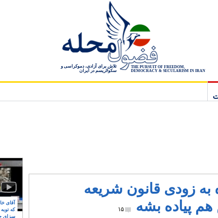
تلاش برای آزادی، دموکراسی و
THE PURSUIT OF FREEDOM,
سکولاریسم در ایران
DEMOCRACY & SECULARISM IN IRAN
ت
 به زودی قانون شریعه
هم پیاده بشه
آقای خام
۱۵
که توبه
سزای ج