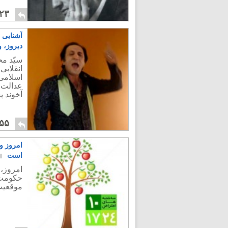
۲۳
دیروز، 
سیّد مح
انقلابی
اسلامی
عدالت 
آخوند پ
۵۵
امروز و
است
امروز،
حکومت 
موقعیت