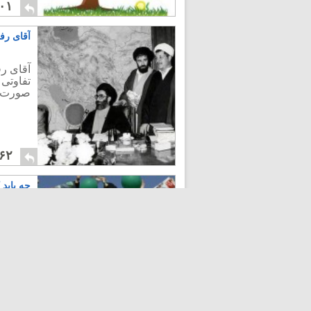
۰۱
آقای رفس
آقای رف
تفاوتی 
صورت کل
۶۲
چه باید 
هست، آن
فضول محله
تا زمان
پیشین خ
نگاهداش
ایران د
در نتی
۴۴