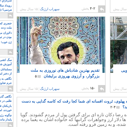
سربازانِ ا
۴۰۲
پخش
سهراب ارژنگ
|
۱۵ سال پیش
مَردمی؟ (بَ
خنجری که 
ملت زدند
دلاوران ب
بودن در ت
ژن خوب! ت
سگ کشی، 
آموزش شکن
بیشتر
مسلمانان 
ویی
تقدیم بهترین شادباش های نوروزی به ملت
از دختر ام
بزرگوار، و آرزوی بهروزی برایشان
۵
مسلمان ه
نگاهی به پ
جرم تجاوز
آویز شدند!
۱۵۰
پخش
سهراب ارژنگ
|
۱۵ سال پیش
نگاهی گذرا
 پهلوی، ثروت افسانه ای شما کجا رفت که کاسه گدایی به دست
طلبی در ج
بازیکنان ف
د؟
۲۰۴
خوردند، ام
 رضا دکان تازه ای برای گرفتن پول از مردم گشودند. گویا
چگونه رژی
ها دلار ارز وجواهرات گرانبها که خانواده اشان به یغما برده
پایدار ماند
 شده، و به زمین فرو رفته است.