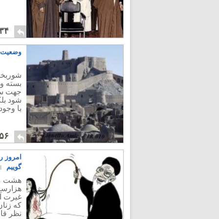
۳۴
وضعیت غ
شوربختا
بسته و 
جهت سف
شود بل
با وجو
۵۶
امروز ر
گوییم
هشت ما
هزارسال
غیرت آم
که زنان
نظر قان