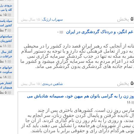
بزودی رژی
کله پا می
۱۵ نظر و ۳۲۷ پخش
۵
پخش
سهراب ارژنگ
|
۱۵ سال پیش
سپاه پاسد
کشور اس
۳ نظر و ۱۶۲ پخش
م انگیز، و دردناک گردشگری در ایران
۰
سیاستهای 
کشورمان 
نه از آنجایی که رهبر ایران قصد دارد کشور را در محیطی
۱۱ نظر و ۳۱۵ پخش
به دور از تعامل فرهنگی نگه دارد و با توجه به دستور اسلام
آغاز سال 
ر به مکه نه تنها در جذب گردشگر سرمایه گزاری نمی
خرافات دی
که در اعزام مردم به مکه سرمایه گزاری میشود و کشور ما
۱ نظر و ۷۴ پخش
د تمام جاذبه های گردشگری بدون گردشگر می ماند.
خوابهای ط
سکونت خو
۱۸ نظر و ۸۹۷ پخش
۵
پخش
کشتار هم م
شاهین دربندی
|
۱۵ سال پیش
همچنان ادا
۵ نظر و ۲۵۹ پخش
وز زن را به گرامی بانوان هم میهن خود، صمیمانه شادباش می
۱۱
رس روز زن است. کشورهای باختری پس از چند
 نادیده گرفتن و پایمال کردن حقوق زنان، سر انجام به
دند، و روزی را به نام روز زن نام گذاری کردند. از آن جا
 نیمی از شهروندان هرجامعه را تشکیل می دهند، باید که از
ونی هرکدام دارای رای و حقوقی برابر با مردان باشند.