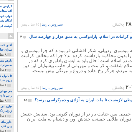
گزارش تصو
افغانستان 
خواب خوش و
امکان پذی
۲۸
پخش
سیروس پارسا
|
۱۵ سال پیش
گوشت قرم
 کرامات در اسلام، پارادوکسی به عمق هزار و چهارصد سال
۴
آقای خامن
له موسوی اردبیلی، شکر افشانی فرمودند که چرا موسوی و
سزای جنای
۸ نظر و ۱۸۰ پخش
را بدون محاکمه بازداشت کرده اند؟ چرا که مخالف کرامت
 در اسلام است! حال باید به ایشان یادآوری کرد که در
بازهم سقو
سلام شفقت و کرامت و مهربانی از جانب پیشوایان این دین
به مردم ای
۴ نظر و ۹۷ پخش
 مردم، هرگز رخ نداده و دروغ و نیرنگی بیش نیست.
تا بانوان
رژیم ضدای
۸ نظر و ۸۹ پخش
۲۰
پخش
سیروس پارسا
|
۱۵ سال پیش
هم میهنان
رژیم تازی 
طی لازمست تا ملت ایران به آزادی و دموکراسی برسد؟
۱۵
۸ نظر و ۲۱۹ پخش
زلزله زدگا
خمینی بس جنایت بار تر از دوران کنونی بود. ستایش جنبش
۷ نظر و ۲۱۰ پخش
دوران طلایی خمینی، چندش آور، و دشنام به ملت ایران
خاورمیانه
ولی فقیه د
۶ نظر و ۱۵۷ پخش