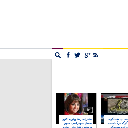
مشترک
جستجو
نه ای، همانگونه
شاهزاده رضا پهلوی اکنون
 گرگ مرگ است،
سمبل دموکراسی، میهن
نایات همیشگی
پرستی و تنها مبارز نجات