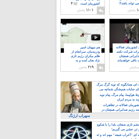
۴
ی تواند باشد؟!
کشورمان است
۱
پخش
۱۱۰۱
پخش
ن کشورمان فعالانه
هم میهنان اسیر
رات شرکت نکنند
ودربندمان، سرانجام از
ایرانی همچنان
ظلم بیکران رژیم تازی
 باقی خواهدماند
نژاد بجان آمده و به
۸
خبابانها ریختند
پخش
۲۱۹
پخش
ه ای، همانگونه که توبه گرگ مرگ
ی جنایات همیشگی شماچه می
!
 هواپیما، پیام مرگ، پیام نوید
د به مردم ایران
کشورمان فعالانه در تظاهرات
د رژیم ضدایرانی همچنان در
 خواهدماند
سهراب ارژنگ
م تازی صفتان، یلدا را با شکوهِ
 تر، جشن می گیریم!
 ای "اَعراب شیعه" مهم اند و نَه