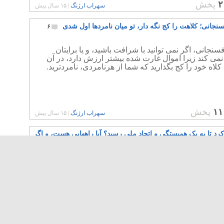
۲
پخش
سهراب ارژنگ
|
۱۵ سال پیش
نجانی؛ کلاهت را کج نگه دار، تو میان نامردها اول شدی
۶
سنجانی، اگر نمی توانید با شرافت باشید، و یا برایتان
نمی کند زیرا اموال غارت شده بیشتر ارزش دارد، در آن
اه خود را کج بگذارید که شما از هرنامردی، نامردترید.
۱۱
پخش
سهراب ارژنگ
|
۱۵ سال پیش
کرد تا به یک همبستگی و اتحاد ملی رسید؟ آیا راههایی هست، و اگر
 ها کدامند؟
۶۸
ی که رهبران جنبش سبز رسماً به دنبال افکار و سیاست
ود مبنی بر انتخاب رنگ سبز که بار مذهبی دارد، و
تن رژیم اسلامی و قانون اساسی آن باشند، اکثریت مردم
لسرد و بی علاقه بوده، و در تظاهرات شرکت نخواهند نمود.
جه بدون همآهنگی مردمی، انقلاب محکوم به شکست است.
۹
پخش
سهراب ارژنگ
|
۱۵ سال پیش