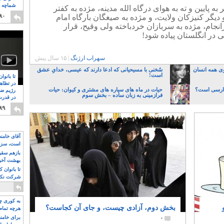
شماچه م
به پایین و ته به هوای درگاه الله مدینه، مژده به کفتر
۸
۸۰
دیگر کنیزکان ولایت، و مژده به صیغگان بارگاه امام
جام، مژده به سربازان خردباخته ولی وقیح، قرار
در انگلستان پیاده شود!
سهراب ارژنگ
|
۱۵ سال پیش
وی همه انسان
سُخنی با مسیحیانی که ادعا دارند که عیسی، خدایِ عشق
است!
تا بانوا
در تظاه
 فارسی است؟
حیات در ماه های سیاره های مشتری و کیوان: حیات
رژیم ضد
فرازمینی به زبان ساده – بخش سوم
در قدرت
۸
۸۹
آقای خامن
است، سزا
تواند باشد؟
بازهم سقوط
بهشت آخون
تا بانوان 
شرکت نکنن
قدرت باقی
به کوری چش
بخش دوم، آزادی چیست، و جای آن کجاست؟
هرچه تمام
۰
برای خامنه