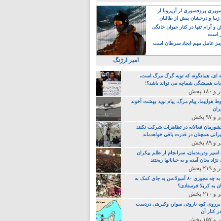
یری پروفسوری از آریزونا از
زیبا و درخشان پیش از طالبان
 آرام تنها در کنار حیوان خانگی
ر است
ز عامل مهم ایجاد سرطان است
امیر ارژنگ
ه ای، همانگونه که توبه گرگ مرگ است،
ات همیشگی شماچه می تواند باشد؟!
ط هواپیما، پیام مرگ، پیام نوید بهشت آخوند
ران
 کشورمان فعالانه در تظاهرات شرکت نکنند
رانی همچنان در قدرت باقی خواهدماند
 اسیر ودربندمان، سرانجام از ظلم بیکران
نژاد بجان آمده و به خبابانها ریختند
خامنه ای، به چه مجوزی ۸۰ آمبولانس به جای کمک به
ن به کربلا فرستادی؟
 برروی کوه باروتی سوار، وکبریتی دردست
ر کنار آن