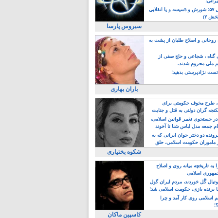
یرانی!
رویداد سال ۵۷؛ شورش و دَسیسه و یا انقلابی
خش ۲)
سیروس پارسا
روحانی و اصلاح طلبان از پشت به
ی گناه ، شجاعی و حاج صفی از
یم ملی محروم شدند.
ست نژادپرستی بدهید!
باران بهاری
طرح مخوف حکومتی برای
جه گران دولتی به قتل و جنایت
در جستجوی تغییر قوانین اسلامی،
ام جمعه مدل لباس شنا تا آخوند
مجنسگرا!
رونده دو دختر جوان ایرانی که به
 ماموران حکومت اسلامی، حلق
شکوه بختیاری
 به تاریخچه میانه روی و اصلاح
مهوری اسلامی
وتبال گًل خوردند، مردم ایران گول
ا برنده بازی، حکومت اسلامی شد!
م اسلامی روی کار آمد و چرا
؟!
کاسپین ماکان