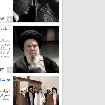
۹۴
شفقّت و
آیت ال
کروبی 
و شفقّت
تاریخ ا
نسبت به
۳۲
چه شرای
دورانی 
سبز از 
است.