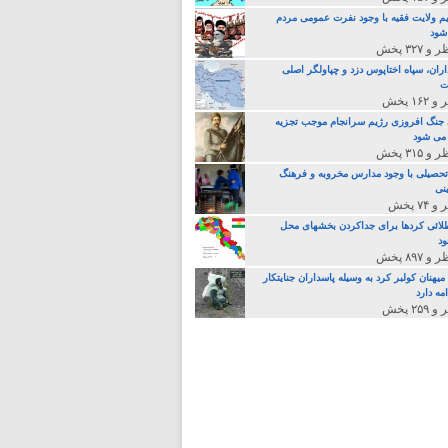
م ولایت فقیه با وجود نفرت عمومی مردم
 شود
اران، سپاه اختاپوس دزد و چپاولگر اصلی
ت
جنگ افروزی رژیم سرانجام موجب تجزیه
می شود
تحصیلی با وجود مدارس مخروبه و فرهنگ
نی
لائی کردها برای جداکردن بخشهای محل
د
یهنان کولبر کرد به وسیله پاسداران جنایتکار
مه دارد