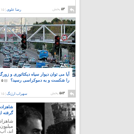
۵۳
پخش
رضا علوی
|
۱۵ سال پیش
آیا می توان دیوار سیاه دیکتاتوری و زورگ
را شکست و به دموکراسی رسید؟
۵
۵۸۳
پخش
سهراب ارژنگ
|
۱۵ سال پیش
شاهزاده
گرفته ای
شاهزاده
میلیون 
اند، آب