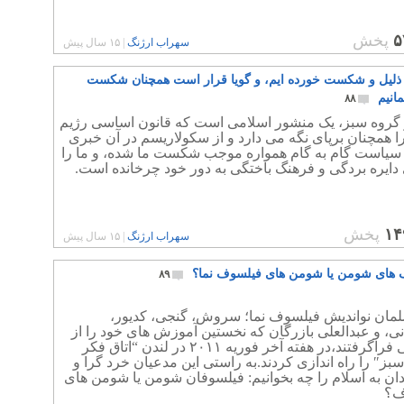
۵
پخش
سهراب ارژنگ
|
۱۵ سال پیش
ذلیل و شکست خورده ایم، و گویا قرار است همچنان شکست
انیم
۸۸
گروه سبز، یک منشور اسلامی است که قانون اساسی رژیم
ا همچنان برپای نگه می دارد و از سکولاریسم در آن خبری
سیاست گام به گام همواره موجب شکست ما شده، و ما را
دایره بردگی و فرهنگ باختگی به دور خود چرخانده است.
۱۴
پخش
سهراب ارژنگ
|
۱۵ سال پیش
های شومن یا شومن های فیلسوف نما؟
۸۹
لمان نواندیش فیلسوف نما؛ سروش، گنجی، کدیور،
ی، و عبدالعلی بازرگان که نخستین آموزش های خود را از
شریعتی فراگرفتند،در هفته آخر فوریه ۲۰۱۱ در لندن “اتاق فکر
ز″ را راه اندازی کردند.به راستی این مدعیان خرد گرا و
ان به اسلام را چه بخوانیم: فیلسوفان شومن یا شومن های
ف؟