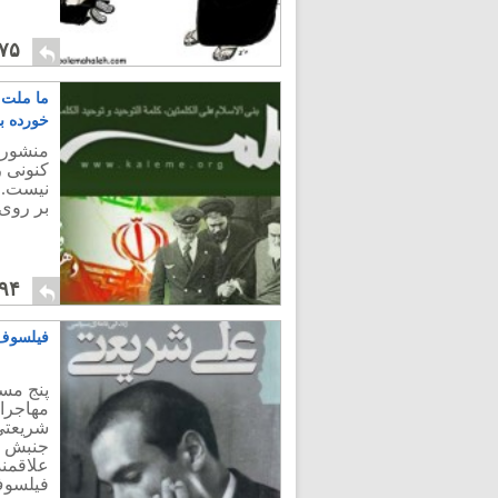
۷۵
ما ملت 
خورده بم
منشور 
کنونی ر
نیست. 
بر روی 
۹۴
فیلسوف 
پنج مس
مهاجران
جنبش سب
علاقمند
فیلسو