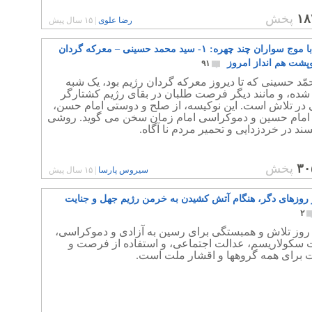
۱۸
پخش
رضا علوی
|
۱۵ سال پیش
آشنایی با موج سواران چند چهره: ۱- سید محمد حسینی – معرکه گردان
وپشت هم انداز امروز
۹۱
مّد حسینی که تا دیروز معرکه گردان رژیم بود، یک شبه
 شده، و مانند دیگر فرصت طلبان در بقای رژیم کشتارگر
 در تلاش است. این نوکیسه، از صلح و دوستی امام حسن،
امام حسین و دموکراسی امام زمان سخن می گوید. روشی
سند در خردزدایی و تحمیر مردم نا آگاه.
۳۰
پخش
سیروس پارسا
|
۱۵ سال پیش
 روزهای دگر، هنگام آتش کشیدن به خرمن رژیم جهل و جنایت
۲
 روز تلاش و همبستگی برای رسین به آزادی و دموکراسی،
سکولاریسم، عدالت اجتماعی، و استفاده از فرصت و
 برای همه گروهها و اقشار ملت است.