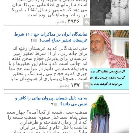
اسناد سازمانهای اطلاعاتی امریکا نشان
می دهد که خمینی از سال 1342 با امریکا
در ارتباط و هماهنگی بوده است.
۴۹۴۶
پخش
نمایندگان ایران در مذاکرات حج : ۱۱ شرط
عربستان تحقیر حجاج است!
۴
حتی نمایندگانی که به عربستان رفته اند
برای چانه زنی ، از 11 شرط تحقیر آمیز
عربستان برای پذیرش حجاج سخن گفته
اند. جالب است که با تمام این تحقیرها و با
وجودیکه همه می دانیم در مراسم حج تنها
چیزی که به حجاج می رسد ننگ و تحقیر
است ، همچنان بسیاری از هموطنان ما با
عشق و علاقه به مکعب کعبه نگاه می کنند
۱۳۷
پخش
و می گویند :قربان خاکش برم! خدا قسمت
کند به مکه برویم...! جای بسی
به چه دلیل شیعیان، پیروان بهائی را کافر و
شرمساریست.
نجس می دانند؟
۷
مذهب جعلی شیعه از کجا آمده؟ چهار سده
پیش شاه اسماعیل صفوی مذهب شیعه را
که تا آن زمان ناشناخته و طرفداری
نداشت با قتل عام و کشتار در ایران
جایگزین نمود. جانشینان وی نیز به همان