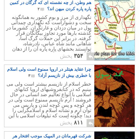
هم وطن، از چه نشسته ای که گرگان در کمین
تاریخ اسلام نگاه کنیم اینگونه نوحه و
سوگواری هرگز رواج نداشته است و حتی
پاره پاره کردن میهن اند؟
۲
پوشش سیاه تقبیح شده است و مکروه
نگهداری از مرز و بوم کشور به همانگونه
شده است.
سخت و دشواراست که نگهداری چمدانی
پول در میان دزدان و غارتگران. کشورما در
گذشته بارها مورد تجاوز بیگانگان قرار
گرفته. در برابر این حملات گرگ آسا،
شاهانی مانند شاه عباس، نادرشاه،
توانستند بخشهای پاره پاره آن را از دهان
گرگان طمع کار و گرسنه باز پس گیرند.
۳۵۴
پخش
چرا عقاید هیتلر در اروپا ممنوع است ولی اسلام
با خطری بیش از نازیسم آزاد؟
۳
خطر اسلام از نازیسم بیشتر است ولی می
بینیم که در کتابفروشیهای اروپا کتابهای
اسلامی با انواع تعالیم ضد انسانی در حال
فروشند ! آرم نازیسم ممنوع است ولی در
هر کوچه و پس کوچه لندن و پاریس می
توان آرم و نشانه اسلام و اسلامگرایی را
دید! چگونه است که تبلیغات اسلامی با این
حجم وسیع آزاد است؟ آیا دلارهای نفتی
۸۱۱
پخش
اعراب آنقدر شیرین است که باید آینده اروپا
را بخاطر آن به خطر انداخت؟جهان باید به
شرکت قهرمانان در المپیک موجب افتخار هر
این باور برسد که اگر هیتلر و افکارش