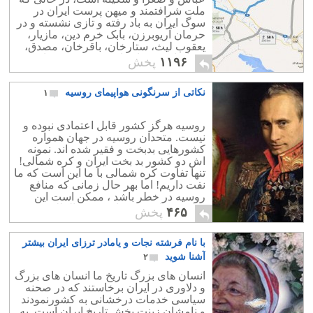
ملت شرافتمند و میهن پرست ایران در
سوگ ایران به باد رفته و تازی نشسته و در
حرمان آریوبرزن، بابک خرم دین، مازیار،
یعقوب لیث، ستارخان، باقرخان، مصدق،
رضاشاه و بختیار زانو به غم نشسته است.
۱۱۹۶
پخش
نکاتی از سرنگونی هواپیمای روسیه
۱
روسیه هرگز کشور قابل اعتمادی نبوده و
نیست. متحدان روسیه در جهان همواره
کشورهایی بدبخت و فقیر شده اند. نمونه
اش دو کشور بد بخت ایران و کره شمالی!
تنها تفاوت کره شمالی با ما این است که ما
نفت داریم! اما بهر حال زمانی که منافع
روسیه در خطر باشد ، ممکن است این
منافع منطبق بر خواست بین المللی شود.
۴۶۵
پخش
امروز هم خواست ظاهری روسیه حفظ
بشار اسد است و برای حفظ بشار اسد هم
با نام فرشته نجات و یامادر ترزای ایران بیشتر
باید داعش از بین برود. از این روست که
می گویند عدو شود سبب خیر! هر چند که
آشنا شوید
۲
ائتلاف علیه داعش با سرنگونی هواپیمای
انسان های بزرگ تاریخ ما انسان های بزرگ
روسیه پیچیده شد ولی بعید است روسیه با
و دلاوری در ایران برخاستند که در صحنه
شیطنت ترکیه پا پس بکشد.
سیاسی خدمات درخشانی به کشورنمودند
و نامشان زینت بخش تاریخ ایران است. به