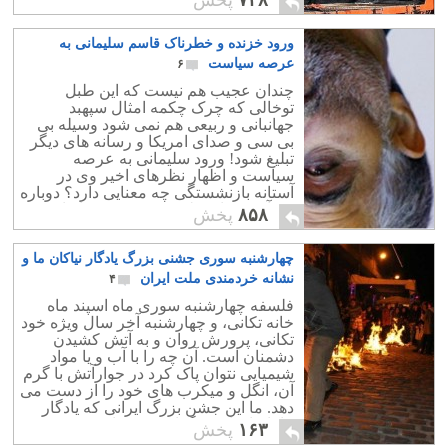
لاشخوران را پذیرا شود؟!.
ورود خزنده و خطرناک قاسم سلیمانی به
عرصه سیاست
۶
چندان عجیب هم نیست که این طبل
توخالی که چرک چکمه امثال سپهبد
جهانبانی و ربیعی هم نمی شود وسیله بی
بی سی و صدای امریکا و رسانه های دیگر
تبلیغ شود! ورود سلیمانی به عرصه
سیاست و اظهار نظرهای اخیر وی در
آستانه بازنشستگی چه معنایی دارد؟ دوباره
چه آشی برای ملت فریب خورده ایران
۸۵۸
پخش
پخته اند؟ هدف سلیمانی از ورود به عرصه
سیاست چیست و سقف قدرت طلبی او تا
چهارشنبه سوری جشنی بزرگ یادگار نیاکان ما و
کجاست؟ این پرسش مهمی است که در دو
سال آینده پاسخ خواهد داشت. ما امیدواریم
نشانه خردمندی ملت ایران
۴
عروسک سلیمانی تبدیل به احمدی نژادی
فلسفه چهارشنبه سوری ماه اسپند ماه
تازه در عرصه سیاست ایران نشود.
خانه تکانی، و چهارشنبه آخر سال ویژه خود
تکانی، پرورش روان و به آتش کشیدن
دشمنان است. آن چه را با آب و یا مواد
شیمیایی نتوان پاک کرد در جوارآتش با گرم
آن، انگل و میکرب های خود را از دست می
دهد. ما این جشن بزرگ ایرانی که یادگار
نیاکانمان است گرامی می داریم .
۱۶۳
پخش