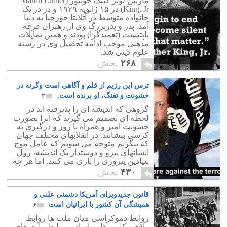
مارتین لوتر کینگ جونیور (Martin Luther
King, Jr)‏ در ۱۵ ژانویه ۱۹۲۹ و در در یک
خانواده متوسط در آتلانتا جورجیا به دنیا
آمد. پدر و پدربزرگ وی از رهبران فرقه
باپتیست (تعمیدگرا) بودند و همین تمایلات
مذهبی موجب ادامه تحصیل وی در رشته
علوم دینی شد.
۲۶۸
پخش
ترس این رژیم از قلم و آگاهی است وگرنه در
خشونت و تفنگ، او برنده است.
۳
گروهی که اندیشه ای را پذیرفته اند در
لحظه ای تصمیم می گیرند که آنرا بصورت
خشونت آمیز و همراه با زور و درگیری به
کرسی بنشانند. در انقلابهای مختلف جهان
که بنگریم متوجه می شویم که عامل موج
انسانهای پیرو و دوستدار یک اندیشه، رول
بنیادین پیروزی را بازی می کنند. اما هر چه
به امروز نزدیک می شویم نقش موج
۴۳۰
پخش
انسانی در جنگها و انقلابها کم می شود و
نقش رسانه و آگاهی پر رنگ می شود.
قانون جدیدویزای آمریکا دشمنی علنی و
همیشگی آن کشور با ایرانیان است
۶
روابط دموکراسی میان ملت ها روابط
واقعی کشورها بر اساس روابط ملت های