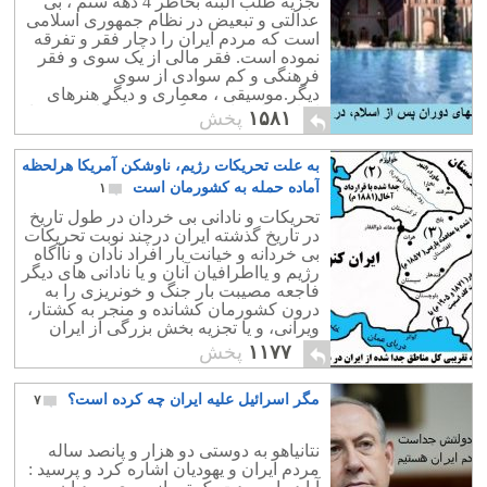
تجزیه طلب البته بخاطر 4 دهه ستم ، بی
عدالتی و تبعیض در نظام جمهوری اسلامی
است که مردم ایران را دچار فقر و تفرقه
نموده است. فقر مالی از یک سوی و فقر
فرهنگی و کم سوادی از سوی
دیگر.موسیقی ، معماری و دیگر هنرهای
ایرانی را دریابیم و نگذاریم تا بیگانه بودن با
۱۵۸۱
پخش
فرهنگ خویش ، تیشه به ریشه هویت و
خودباوری ایران بزند. فرهنگ ایران زمین
به علت تحریکات رژیم، ناوشکن آمریکا هرلحظه
متعلق به یک قوم خاص نیست و نیاکان
همه ما در ایجاد این فرهنگ سهیم بوده اند.
آماده حمله به کشورمان است
۱
هر چقدر کسانی از سر بغض و کینه به
تحریکات و نادانی بی خردان در طول تاریخ
فرهنگ ایران فحاشی کنند و آنرا انکار نمایند
در تاریخ گذشته ایران درچند نوبت تحریکات
، آثار باقیمانده دروغ ایشان را برملا می
بی خردانه و خیانت بار افراد نادان و ناآگاه
کند. ایران پیش از اسلام کشوری آباد و
رژیم و یااطرافیان آنان و یا نادانی های دیگر
پیشرفته بوده است. آنقدر که آثارش تا
فاجعه مصیبت بار جنگ و خونریزی را به
امروز هم باقیست.
درون کشورمان کشانده و منجر به کشتار،
ویرانی، و یا تجزیه بخش بزرگی از ایران
شده است:
۱۱۷۷
پخش
مگر اسرائیل علیه ایران چه کرده است؟
۷
نتانیاهو به دوستی دو هزار و پانصد ساله
مردم ایران و یهودیان اشاره کرد و پرسید :