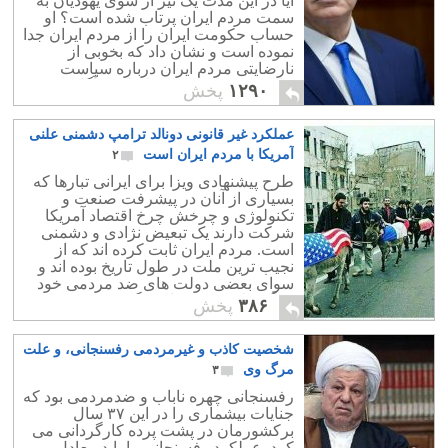
آیا در این مدت یک تیر از سوی یهودیان به
سمت مردم ایران پرتاب شده است؟ او
حساب حکومت ایران را از مردم ایران جدا
نموده است و نشان داد که بخوبی از
نارضایتی مردم ایران درباره سیاست
خارجی رژیم جمهوری اسلامی آگاهی
۱۲۹۰
پخش
دارد.از سال 57 تا امروز ، رژیم جمهوری
اسلامی جنگی بیهوده را با اسرائیل شروع
عملکرد غیر قانونی دونالد ترامپ دشمنی علنی
نموده است. از کشتار زنان و کودکان بی
دفاع بدست سلیمان خاطر دیوانه تمبر چاپ
آمریکا با مردم ایران است
۲
نموده است؛ هزاران موشک به حماس و
طرح پیشنهادی ویزا برای ایرانی تبارها که
حزب الله داده است که شهروندان یهودی
بسیاری از آنان در پیشرفت صنعت و
را کشتار کنند
تکنولوژی و چرخش چرخ اقتصاد آمریکا
شرکت دارند یک تبعیض نژادی و دشمنی
است. مردم ایران ثابت کرده اند که از
نجیب ترین ملت در طول تاریخ بوده اند و
سوای بعضی دولت های ضد مردمی خود
هرگز علیه شهروندان دیگر خصومت و
۳۸۶
پخش
دشمنی نداشته اند.
شخصیت کاذب و غیرمردمی رفسنجانی، و علت
مرگ وی
۳
رفسنجانی چهره ناباب و ضدمردمی بود که
جنایات بیشماری را در این ۳۷ سال
برکشورمان در پشت پرده کارگردانی می
کرد. عملکرد رفسنجانی را باید معادل و