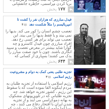
برپا کردن مراسمی، خاطره جانفشانی
دانشجویان آزادی خواه آن سال را گرامی
۱۷۷
پخش
می دارند.
فیدل،مبارزی که هزاران نفر را کشت تا
امپریالیسم را مثلاً شکست دهد
۴
تعصب چشم انسان را کور می کند. بدیها را
نمی بیند و یا فقط بدیها را می بیند. این
تعصب می تواند برای هر کسی رخ دهد.
افراد مبارزی چون فیدل کاسترو و چه
گوارا شاید بیشتر در معرض تعصب و سپید
انگاری باشند. چون با خود صفت مبارز را
یدک می کشند! بسیاری از کسانی که
عکس فیدل و چه گوارا در خانه شان نصب
۶۴۴
پخش
است ، شاید کوچکترین اطلاعی از کارهای
مثبت و منفی آنها نداشته باشندو تصویری
تجزیه طلبی یعنی کمک به دوام و مشروعیت
غیر واقعی از آنها در دل دارند.
رژیم اسلامی
۳
رژیم اسلامی با استفاده از تجزیه طلبان به
مردم اینگونه القا نموده است که با سقوط
این رژیم ، کشور تجزیه خواهد شد. چه
تجزیه طلبانی که در تلویزیونهای مشکوک
به بهانه دموکراسی می آیند و از تجزیه
شدن ایران با افتخار دفاع می کنند ، چه
بسا آنها مأموران اطلاعات رژیم باشند که