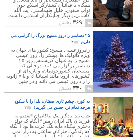
همگام با فدائیان کشتارگر اسلام چون
نواب صفوی، خلیل طهماسبی، آیت الله
کاشانی،و دیگر جنایتکاران اسلامی دانست
که در به پاگرفتن نهضت خمینی سهم به
۳۶۹
پخش
سزايی داشته اند.
۲۵ دسامبر زادروز مسیح بزرگ را گرامی می
داریم
۲
زادروزعیسی مسیح: کشور های جهان به
ویژه کاتولیک ها، بیشتر زاد روز عیسی
مسیح را به عنوان کریسمس روز ۲۵
دسامبر برگزار می کنند. درحالی که
مسیحیان کشورخودمان، و پاره ای از
کشورهای اروپا مانند اسپانیا ۶، و یا ۷ ژانویه
را زاد روز عیسی می دانند و در چنین
روزهایی جشن می گیرند.
۳۴۰
پخش
به کوری چشم تازی صفتان، یلدا را با شکوهِ
هرچه تمام تر، جشن می گیریم!
۲
شب یلدا یادگار نیک نیاکانمان *تقدیم به
فرزندان پاک ایران زمین* ﺁﻧﮕﺎﻩ ﮐﻪ ﺗﻮﻟﺪ
ﺩﺧﺘﺮﯼ ﺑﯿﮕﻨﺎﻩ ﻣﺎﯾﻪ ﻧﻨﮓ ﻋﺮﺏ ﻫﺎ ﺑﻮﺩ ! ﺁﻧﮕﺎﻩ
ﮐﻪ ﺯﻧﺪﮔﯽ ﺩﺧﺘﺮﮐﺎﻥ ﺳﺎﻋﺘﯽ ﺑﻪ درازا ﻧﻤﯽ
کشید، ﻧﯿﺎﮐﺎﻥ ﭘﺎﮐﻤﺎﻥ ،ﺑﻠﻨﺪﺗﺮﯾﻦ ﺷﺐ ﺳﺎﻝ ﺭﺍ