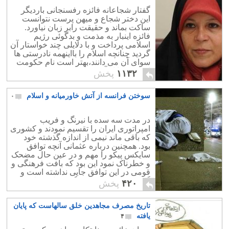
خروس را؟!
گفتار شجاعانه فائزه رفسنجانی باردیگر
این دختر شجاع و میهن پرست نتوانست
ساکت بماند و حقیقت رابر زبان نیاورد.
فائزه اینبار به مذمت و بدگوئی رژیم
اسلامی پرداخت و با دلایلی چند خواستار آن
گردید چنانچه اسلام را بااینهمه نادرستی ها
سوای آن می دانند،بهتر است نام حکومت
اسلامی را از آن بردارند.
۱۱۳۲
پخش
سوختن فرانسه از آتش خاورمیانه و اسلام
۰
در مدت سه سده با نیرنگ و فریب
امپراتوری ایران را تقسیم نمودند و کشوری
که باقی ماند نیمی از اندازه گذشته خود
بود. همچنین درباره عثمانی آنچه توافق
سایکس پیکو را مهم و در عین حال مضحک
و خطرناک نمود این بود که بافت فرهنگی و
قومی در این توافق جایی نداشته است و
گویی خط کش بدست گرفته اند و با چند
۴۲۰
پخش
خط مرزهای کشورها را تعیین نموده اند.
سرانجام چنین کاری نزدیک به یک سده
تاریخ مصرف مجاهدین خلق سالهاست که پایان
درگیری و جنگ میان اقوام منطقه شده
است که زبانه هایش امروز به اروپا رسید.
یافته
۴