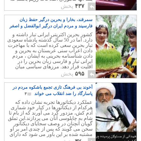
سعی در ارعاب مردم داشته و توسل از
۴۳۷
پخش
ناچاری به رژیم دزد اسلامی را بیافرینند. در
واقع مردم می بینند که بهتر است با رژیم
سمرقند، بخارا و بحرین درگیر حفظ زبان
جهل و فساد و خون بسازند تا اینکه به
سرنوشت عراق و سوریه دچار شوند.
فارسیند و مردم ایران درگیر ابوالفضل و اصغر
براحتی می توان حس کرد که نفوذ
۱
کشور بحرین اکثریتی ایرانی تبار داشته و
اطلاعات رژیم اسلامی در بسیاری از
دارد. اما در 50 سال گذشته پادشاه سعودی
تلویزیونهای مثلاً آزادیخواه خارج از کشور تا
تبار بحرین سعی کرده است که با مهاجرت
جایی است که این تلویزیونها از مهمانان
دادن اعراب سنی عربستان به بحرین و
تجزیه طلب دعوت می کنند! این چیزی جز
دادن شناسنامه بحرینی به ایشان ، مردم
کمک به دوام رژیم و آب در آسیابش ریختن
ایرانی تبار و فارسی زبان بحرین را در
است؟
اقلیت قرار دهد. مرزهای سیاسی میان
ازبکستان و تاجیکستان همچنان بر اساس
۵۹۵
پخش
تقسیمات شوروی است و دو شهر فارسی
زبان سمرقند و بخارا در آتش خشم ازبکها
آخوند بی فرهنگ تازی تجمع باشکوه مردم در
بشدت در فشارند. مردم ایران در حالی به
کربلا و سامرا و نجف می روند و سالانه
پاسارگاد را ضد انقلاب می خواند
۳
میلیاردها دلار در حلق آخوندهای ایران و
عملکرد دیکتاتورها تجربه نشان داده که
عراق می ریزند که زبان فارسی در
هرکدام از دیکتاتورها در کنار خود شماری
بسیاری از همسایگان مانند ازبکستان
آدم کش، مزدور گرد می آورند که از بام تا
بصورتی تحقیر آمیز و ستیزه جویانه در حال
شام به چاپلوسی آنان می پردازند.این تملق
تخریب است.
گویان آنچنان در وصف سجایای دیکتاتور
سخن می گویند که پس از چندی امر بر او
مشتبه شده بر این باور می شود که دارای
چنان صفات بارزی است