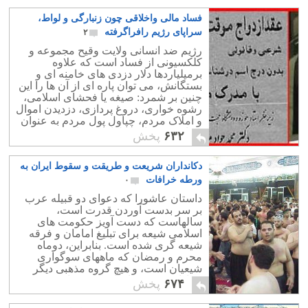
فساد مالی واخلاقی چون زنبارگی و لواط،
سراپای رژیم رافراگرفته
۲
رژیم ضد انسانی ولایت وقیح مجموعه و
کلکسیونی از فساد است که علاوه
برمیلیاردها دلار دزدی های خامنه ای و
بستگانش، می توان پاره ای از آن ها را این
چنین بر شمرد: صیغه یا فحشای اسلامی،
رشوه خواری، دروغ پردازی، دزدیدن اموال
و املاک مردم، چپاول پول مردم به عنوان
دریافت نذورات،و لواط و تجاوز جنسی
۶۳۲
پخش
بیکدیگر.
دکانداران شریعت و طریقت و سقوط ایران به
ورطه خرافات
۰
داستان عاشورا که دعوای دو قبیله عرب
بر سر بدست آوردن قدرت است،
سالهاست که دست آویز حکومت های
اسلامی شیعه برای تبلیغ امامان و فرقه
شیعه گری شده است. بنابراین، دوماه
محرم و رمضان که ماههای سوگواری
شیعیان است، و هیچ گروه مذهبی دیگر
عزادار نیست، ماههای کلاهبرداری و
۶۷۴
پخش
شارلاتانی آخوندها در تحمیر و زردزدایی
مردم به شمار می روند. اگر به کتاب های