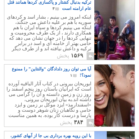
ترکیه بدنبال کشتار و پاکسازی کردها همانند قتل
عام ارامنه است
۳
اینکه امروز می بینیم ، بشار اسد و کردهای
سوریه با هم بر علیه داعش می جنگند،
اینکه می بینیم کردها و سپاه ایران با هم
همکاری دارند ، از یک طرف محرومیت و
تنهایی کردها را در جهان نشان می دهد که
حامی بهتر از خامنه ای و اسد در برابر
ترکیه و داعش نیافته اند و از طرف دیگر
نشانه برنامه های مخوف ترکیه برای
۱۵۶۹
پخش
نابودی کردها وسیله داعش است.
بزرگترین دلیل حمایت ترکیه از داعش امید
آیا می توان روز دلدادگان “والنتاین” را ممنوع
به قتل عام کردهای بی دفاع بوده است.
نمود؟!
۱
ابوریحان بیرونی در کتاب آثار الباقیه آورده
است که ایرانیان باستان روز پنجم اسفند را
روز زن و زمین دانسته و آن را گرامی می
داشته اند.به بیان ابوریحان بیرونی،
«اسفندارمذ» ایزد موکل بر زمین و ایزد
حامی و نگاهبان زنان شوهر دوست و
پارسا و درست کار بوده. به همین مناسبت
این روز، عید زنان به شمار می ‏رفت. مردم
۳۸۴
پخش
به جهت گرامی ‏داشت، به آنان هدیه ‏داده و
بخشش می‏ کردند. زنان نه تنها از هدایا و
با این رویه بهره برداری بی جا از آبهای کشور،
دهش هایی برخوردار می ‏شدند،