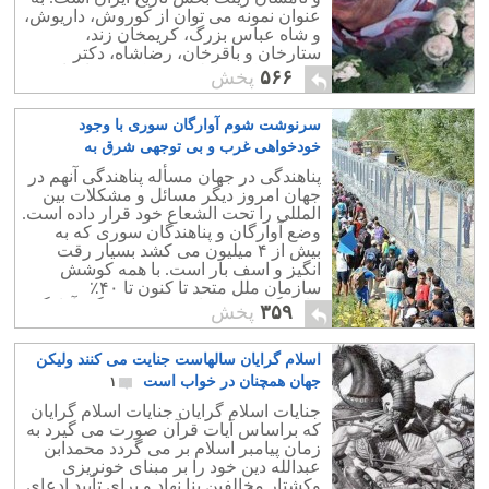
عنوان نمونه می توان از کوروش، داریوش،
و شاه عباس بزرگ، کریمخان زند،
ستارخان و باقرخان، رضاشاه، دکتر
مصدق، دکتر فاطمی، و دکتر بختیار نام
۵۶۶
پخش
برد.
سرنوشت شوم آوارگان سوری با وجود
خودخواهی غرب و بی توجهی شرق به
کجاخواهد کشید
۱
پناهندگی در جهان مسأله پناهندگی آنهم در
جهان امروز دیگر مسائل و مشکلات بین
المللی را تحت الشعاع خود قرار داده است.
وضع آوارگان و پناهندگان سوری که به
بیش از ۴ میلیون می کشد بسیار رقت
انگیز و اسف بار است. با همه کوشش
سازمان ملل متحد تا کنون تا ۴۰٪
پناهندگان کمک هایی رسیده زندگی آوارگی
۳۵۹
پخش
خود را دارند.
اسلام گرایان سالهاست جنایت می کنند ولیکن
جهان همچنان در خواب است
۱
جنایات اسلام گرایان جنایات اسلام گرایان
که براساس آیات قرآن صورت می گیرد به
زمان پیامبر اسلام بر می گردد محمدابن
عبدالله دین خود را بر مبنای خونریزی
وکشتار مخالفین بنا نهاد و برای تأیید ادعای