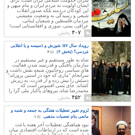
سران حکومت اسلامی ایران است! برای
ایشان اولویت نه مردم ایران و مام میهن و
این کودکان دردمند بلکه صدور انقلاب
شیعی و رسیدگی به وضعیت معیشتی
مردمان فلسطین و شیعیان لبنانی،
عراقی، یمنی، سوری و افغانستانی است!
۴۰۷
پخش
رویداد سال ۵۷؛ شورش و دَسیسه و یا انقلابی
مَردمی؟ (بَخش ۲)
۲
شاه به طور مستقیم و غیر مستقیم در
سازمان یافتگی و قدرتمند شدنِ فعالیت
هایِ سیاسی روحانیونِ شیعه نقش داشت و
سرانجام "ماری که خود در آستین پروراند"
دستَش را نیش زده و از قدرت، به زیرش
کشاند. جای بَسی افسوس است که
محمدرضا شاه، نیروهای پاکباز ملی گرا را
به جای روحانیون، متحد خود نساخت.
۴۵۲
پخش
لزوم تغییر تعطیلات هفتگی به جمعه و شنبه و
مانعی بنام تعصبات مذهبی
۱
نبود هماهنگی تعطیلات آخر هفته باعث
شده است که در ارتباطات اقتصادی میان
ایران و جهان اختلال ایجاد شود. بسیاری از