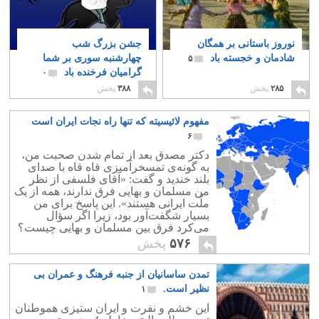
نوروز باستانی بر همگان
جشن بزرگ شب
شادمان و خجسته باد
چهارشنبه سوری بر شما
۵
گرامیان فرخنده باد
۰
۲۸۵
پخش
۳۸۸
پخش
مفهوم لائیسیته که تنها راه نجات ایران است
۶
دکتر مصدق بعد از تمام شدن صحبت من،
به گونه‌ی تمسخرآمیزی قاه قاه با صدای
بلند خندید و گفت: «آقای فلسفی از نظر
من مسلمان و بهایی فرق ندارند، همه از یک
ملّت ایرانی هستند». این پاسخ برای من
بسیار شگفت‌آور بود، زیرا اگر سؤال
می‌کرد فرق بین مسلمان و بهایی چیست؟
برایش توضیح می‌دادم، اما با آن خنده
۵۷۶
پخش
تمسخر‌آمیز و موهن، دیگر جایی برای
صحبت کردن و توضیح دادن باقی نماند، لذا
تمدن ساسانیان از جنبه فرهنگ و عمران بی
سکوت کردم، هنگامی که به محضر
آیت‌الله العظمی بروجردی رسیدم و ماجرا
نظیر است.
۱
را گفتم، او نیز با حالت تحیّر پیام مصدق را
این خشم و نفرت و ایران ستیزی هموطنان
استماع نمود.