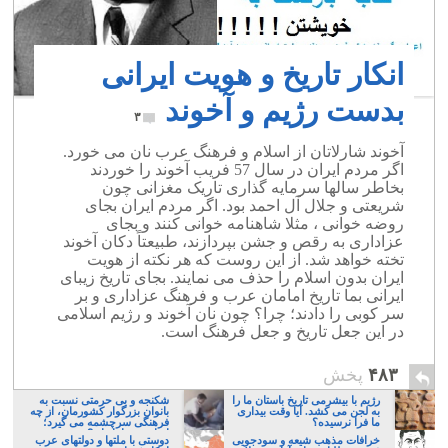
انکار تاریخ و هویت ایرانی
بدست رژیم و آخوند
۳
آخوند شارلاتان از اسلام و فرهنگ عرب نان می خورد.
اگر مردم ایران در سال 57 فریب آخوند را خوردند
بخاطر سالها سرمایه گذاری تاریک مغزانی چون
شریعتی و جلال آل احمد بود. اگر مردم ایران بجای
روضه خوانی ، مثلا شاهنامه خوانی کنند و بجای
عزاداری به رقص و جشن بپردازند، طبیعتاً دکان آخوند
تخته خواهد شد. از این روست که هر نکته از هویت
ایران بدون اسلام را حذف می نمایند. بجای تاریخ زیبای
ایرانی بما تاریخ امامان عرب و فرهنگ عزاداری و بر
سر کوبی را دادند؛ چرا؟ چون نان آخوند و رژیم اسلامی
در این جعل تاریخ و جعل فرهنگ است.
۴۸۳
پخش
رژیم با بیشرمی تاریخ باستان ما را
شکنجه و بی حرمتی نسبت به
به لجن می کشد. آیا وقت بیداری
بانوان بزرگوار کشورمان، از چه
ما فرا نرسیده؟
فرهنگی سرچشمه می گیرد؛
ایرانی، و یا تازیان؟
خرافات مذهب شیعه و سودجویی
دوستی با ملتها و دولتهای عرب