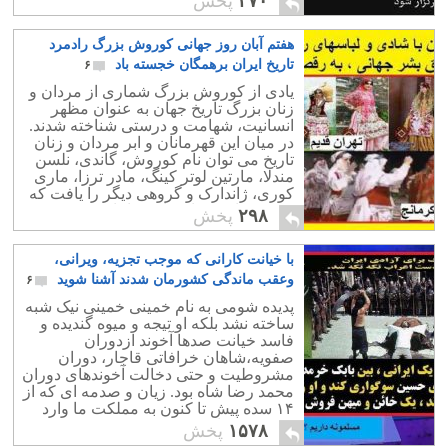
۳۷۰
پخش
هفتم آبان روز جهانی کوروش بزرگ رادمرد
تاریخ ایران برهمگان خجسته باد
۶
یادی از کوروش بزرگ شماری از مردان و
زنان بزرگ تاریخ جهان به عنوان مظهر
انسانیت، شهامت و درستی شناخته شدند.
در میان این قهرمانان و ابر مردان و زنان
تاریخ می توان نام کوروش، گاندی، نلسن
مندلا، مارتین لوتر کینگ، مادر ترزا، ماری
کوری، ژاندارک و گروهی دیگر را یافت که
مورد ستایش و احترام جهانیانند
۲۹۸
پخش
با خیانت کارانی که موجب تجزیه، ویرانی،
وعقب ماندگی کشورمان شدند آشنا شوید
۶
پدیده شومی به نام خمینی خمینی نیک شبه
ساخته نشد بلکه او تیجه و میوه گندیده و
فاسد خیانت صدها آخوند ازدوران
صفویه،شاهان خرافاتی قاجار، دوران
مشروطیت و حتی دخالت آخوندهای دوران
محمد رضا شاه بود. زیان و صدمه ای که از
۱۴ سده پیش تا کنون به مملکت ما وارد
شده و به جای پیش روی عقب نشینی
۱۵۷۸
پخش
کرده ایم،