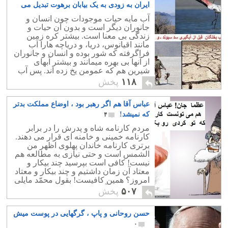
ایران به زودی به یک بیابان برهوت تبدیل می
شود
۱
آب مایه حیات موجودات چون انسان و
جانوران دیگر است و بدون آن حیات و
زندگی بی معنا است. بیشتر کره زمین
مانند اقیانوس، دریا، و دریاچه هارا آب
فراگرفته که شور بوده و انسان و جانوران
از آنها بی بهره میمانند و بیشتر آبهای
شیرین هم که عمومن یخ زده اند. پس آب
شیرین مصرفی انسان و حیوانات کم و
۱۱۸
پخش
محدود است.
عباس آقا هم اگر رهبر بود ، اوضاع مملکت بدتر
که نمیشد!
۴
مردم کارنامه شاه و پدرش را در برابر
کارنامه خمینی و خامنه ای قرار می دهند.
برتری کارنامه خاندان پهلوی اظهر من
الشمس است و حتی نیازی به مطالعه هم
نیست! کافی است بپرسید چند بیکار و
معتاد آن زمان داشتیم و چند بیکار و معتاد
امروز؟ همین کافیست! بقول محمّد مایلی
کهن : عباس آقا هم می توانست در بین
۵۰۷
پخش
کشورهای خاورمیانه به ایران این گندی را
بزند که خامنه ای زده است!
حسن روحانی و پاپ ، گرگهایی در پوست میش
۰