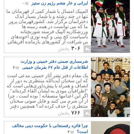
خطرناک است ، محمّد و دینش خطرناکتر
ایرانی و خار چشم رژیم زن ستیز
۰
است.
المپیک امسال با شمار کمی از قهرمانان ما
تنها در چند رشته و با شمار بسیار اندک
دخترانمان برگزار شد. کشورقهرمان پرور
ما که می توانست در همه زمینه ها
ورزشکاربه الپیک فرستد شوربختانه
باسیاست کج بینی و کینه توزی آخوندهای
بی شرافت از کشورهای بازمانده آفریقائی
و آسیائی پست تر و عقب مانده تر ماند.
۳۰۶
پخش
شرمساری ضمنی دفتر خمینی و وزارت
اطلاعات از قتل عام ۶۷ بفرمان خمینی
۲
یک مقام دفتر نشر آثار خمینی مدعی است
که این سخنان آیت‌الله منتظری به دور از
انصاف و همراه با پیش‌داوری‌هایی است که
"اطرافیان موذی به ایشان القاء کرده‌اند".
اگر این اعدامها منصفانه ! بوده است ، چرا
از آن شرم می کنند و فایل صوتی سخنان
منتظری را حذف کرده اند؟ همچنین دفتر
خمینی و نوه او چرا ماله می کشند؟ چگونه
۷۶۶
پخش
ممکن است فایل صوتی مربوط به سخنان
منتظری در سال 67 تحریف شده باشد؟
چرا فائزه رفسنجانی با حکومت دینی مخالف
منتظری را که به همین دلیل خانه نشین
کردند! قسم حضرت عباس را بپذیریم یا دم
است؟
۲