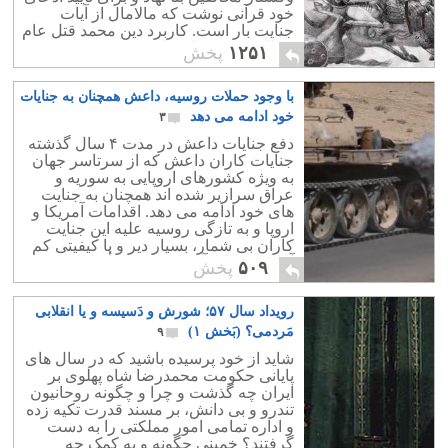
خود قرآنی نوشت که مالامال از آیات
جنایت بار است. کاربرد دین محمد قتل عام
مخالفین به عنوان کافر و مرتد بود.
۱۲۵۱
پخش
با وجود حملات روسیه، داعش همچنان به جنایات
خود ادامه می دهد
۳
دفع جنایات داعش در مدت ۴ سال گذشته
جنایات کاران داعش که از سرتاسر جهان
به ویژه کشورهای اروپایی به سوریه و
عراق سرازیر شده اند همچنان به جنایت
های خود ادامه می دهد. اقدامات آمریکا و
اروپا و به تازگی روسیه علیه این جنایت
کاران بی شمار، بسیار دیر و با کیفیتی کم
آغاز شد و اثر آن ناچیز و بی تأثیر است.
۵۰۹
پخش
رویداد سال ۵۷؛ شورش و دَسیسه و یا انقلابی
مَردمی؟ (بَخش ۱)
۹
شاید از خود پرسیده باشید که در سال های
پایانی حکومت محمدرضا شاه پهلوی بر
ایران چه گذشت و چرا و چگونه روحانیون
تندرو و بی دانش، بر مسند قدرت تکیه زده
و اداره تمامی امور مملکتی را به دست
گرفتند؟ خمینی چگونه و به کمک چه