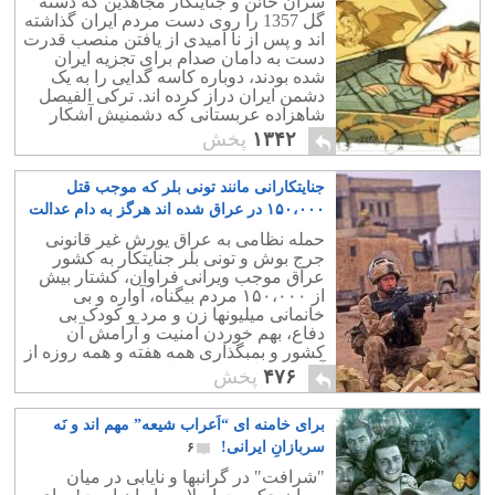
سران خائن و جنایتکار مجاهدین که دسته
گل 1357 را روی دست مردم ایران گذاشته
اند و پس از نا امیدی از یافتن منصب قدرت
دست به دامان صدام برای تجزیه ایران
شده بودند، دوباره کاسه گدایی را به یک
دشمن ایران دراز کرده اند. ترکی الفیصل
شاهزاده عربستانی که دشمنیش آشکار
است و چیزی جز تجزیه ایران او را راضی
۱۳۴۲
پخش
نمی کند، با مرحوم خواندن امام زمان آنها
نشان داد که به تشیع اعتقادی ندارد!
جنایتکارانی مانند تونی بلر که موجب قتل
۱۵۰،۰۰۰ در عراق شده اند هرگز به دام عدالت
نمی افتند !
۲
حمله نظامی به عراق یورش غیر قانونی
جرج بوش و تونی بلر جنایتکار به کشور
عراق موجب ویرانی فراوان، کشتار بیش
از ۱۵۰،۰۰۰ مردم بیگناه، آواره و بی
خانمانی میلیونها زن و مرد و کودک بی
دفاع، بهم خوردن امنیت و آرامش آن
کشور و بمبگذاری همه هفته و همه روزه از
آن تاریخ تا کنون شده است.
۴۷۶
پخش
برای خامنه ای “اَعراب شیعه” مهم اند و نَه
سربازانِ ایرانی!
۶
"شرافت" در گرانبها و نایابی در میان