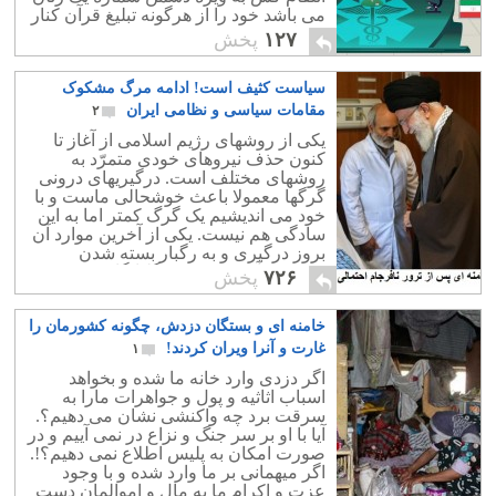
می باشد خود را از هرگونه تبلیغ قرآن کنار
می کشیدند
۱۲۷
پخش
سیاست کثیف است! ادامه مرگ مشکوک
مقامات سیاسی و نظامی ایران
۲
یکی از روشهای رژیم اسلامی از آغاز تا
کنون حذف نیروهای خودی متمرّد به
روشهای مختلف است. درگیریهای درونی
گرگها معمولا باعث خوشحالی ماست و با
خود می اندیشیم یک گرگ کمتر اما به این
سادگی هم نیست. یکی از آخرین موارد آن
بروز درگیری و به رگبار بسته شدن
خودروی آخوند محمدی گلپایگانی و
۷۲۶
پخش
مصدومیت وی و چند محافظ است که
منجر به مرگ سپاهی حسن اکبری شده
خامنه ای و بستگان دزدش، چگونه کشورمان را
است. روش ترور برای حذف افراد خودی و
نخودی در رژیم بسیار قدیمی است و در این
غارت و آنرا ویران کردند!
۱
مقاله به تعدادی از پرونده های مرگهای
اگر دزدی وارد خانه ما شده و بخواهد
مشکوک سران نظام می پردازیم.
اسباب اثاثیه و پول و جواهرات مارا به
سرقت برد چه واکنشی نشان می دهیم؟.
آیا با او بر سر جنگ و نزاع در نمی آییم و در
صورت امکان به پلیس اطلاع نمی دهیم؟!.
اگر میهمانی بر ما وارد شده و با وجود
عزت و اکرام ما به مال و اموالمان دست