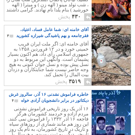
، ﺷﺐ ﺗﻮﻟﺪ ﻣﯿﻨﻮ ( ﺍﻟﻬﻪ ﺯﻥ ) ﻭ ﻣﯿﺘﺮﺍ ( ﺍﻟﻬﻪ
ﺧﻮﺭﺷﯿﺪ ) ﺑﻨﺎﻡ ﯾﻠﺪﺍ ﻧﺎﻡ ﻧﻬﺎﺩﻧﺪ. ﮔﺮﺍﻣﯽ ﺩﺍﺷﺘﻨﺪ
ﻭ ﺷﺎﺩﯼ ﮐﺮﺩﻧﺪ. ﯾﻠﺪﺍ، ﯾﺎﺩﮔﺎﺭ ﻧﺎﻡ ﻭﻃﻦ ﻭ
۴۳۰
پخش
ﻋﺮﻭﺱ ﺯﻣﺴﺘﺎﻥ، ﺩﺭ ﺭﺍﻩ ﺍﺳﺖ. ﻣﻬﺮبانان …
ﯾﻠﺪﺍیتان پیشاپیش ﻣﺒﺎﺭﮎ….
آقای خامنه ای: شما عامل فساد، اعتیاد،
فقرجامعه و بهم پاشیدگی شیرازه کشورید
۳
آقای خامنه ای: اگر ملت ایران فریب
خمینی خورد و در ۱۲ فروردین ۱۳۵۸ به
جمهوری اسلامی رأی داد، هم اکنون بسیار
پشیمان است. وانگهی این مربوط به دو
نسل پیش بوده و نسل جوان کنونی به هیچ
وجه حاضر نیست شما جنایتکاران و دزدان
بیت المال را تحمل کند.
۳۵۱۹
پخش
خاطره فراموش نشدنی ۱۶ آذر، سالروز غرش
دیکتاتور در برابر دانشجویان آزادی خواه
۴
۱۶ آذر یک روز تاریخی فراموش نشدنی
مردم آزاده و خردمند کشورمان هرگز
فاجعه ۱۶ آذر ۱۳۳۲ را فراموش نمی کنند.
این روز هم مانند شماری از روزهای سیاه
و تاریک در تاریخ کشورمان، به نام یک روز
تاریخی دیگر، به ثبت رسیده، و هرسال با