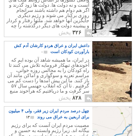
آنست و نه دولت ها. دولت ها زود گذرند و
اگر هم دوام هم داشته باشند سرانجام
روزی برکنار می شوند و رژیم دیگری
جایگزین آنها خواهد شد. ملتها رفتار و کردار
و پیشینه دولت های دیگر درگذشته را چه
خوب و یا بد فراموش نمی کنند.
۳۲۶
پخش
داعش ایران و عراق هردو کارشان آدم کش
بارآوردن کودکان است
۰
در ایران، ما همیشه شاهد آن بوده ایم که
آخوندهای تبهکار فرومایه تلاش می کنند تا
راه کودکان را به مجالس روزه خوانی،
مراسم تعزیه و سوگواری و اماکن مانند آن
باز کنند. ما این پیش آمدها را دست کم می
گرفتیم . تا آن که انقلاب جهنمی سال ۵۷
سر گرفت و ما دریافتیم که هرآخوند منبع
فساد و گمراه کردن کودکان است.
۸۲۸
پخش
چهل درصد مردم ایران زیر فقر، ولی ۴ میلیون
برای اربعین به عراق می روند
۱۳
مصیبت مردم ایران آنست که برای رژیم
بیگانه اند. زیرا رژیم وابسته به حسین و
عباس و صغرا و سکینه است، در حالی که