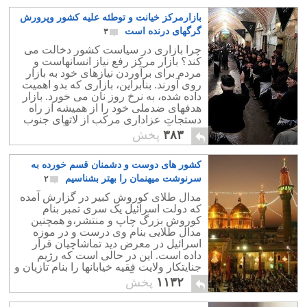
بازارمرکز خیانت و توطئه علیه کشور وپرورش
گرگهای درنده است
۳
چرا بازاری در سیاست کشور دخالت می
کند؟ بازار مرکز رفع نیاز انسانهاست و
مردم برای برآوردن نیازهای خود به بازار
روی آورند. بنابراین، بازاری که بدو اهمیت
داده شده، به نرخ روز نان می خورد. بازار
هدفهای ضدملی خود را از همیشه از راه
دستجات عزاداری مرکب از لاتهای جنوب
شهر و آخوندها به اجراء در می آورد.
۳۸۳
پخش
کشور های دوست و دشمنان قسم خورده به
سرنوشت میهنمان را بهتر بشناسیم
۲
مدال طلای کوروش کبیر در گزارش آمده
که دولت اسرائیل یک سری تمبر بنام
کوروش بزرگ چاپ و منتشر،و همچنین
مدال طلایی بنام وی درست و در موزه
اسرائیل در معرض دید تماشاچیان قرار
داده است. این در حالی است که رژیم
جنایتکار ولایت فقیه خیابانها را بنام تازیان و
تمبرها را به نام آنان چاپ و منتشر می کند.
۱۱۳۲
پخش