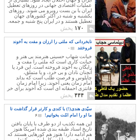
عملیات اقتصادی جهانی در روزهای تعطیل
ایران با بن بست روبرو می شوند. روزهای
یکشنبه و شنبه در اکثر کشورهای جهان
تعطیل هستند و در ایران پنج شنبه و جمعه.
این بدین معناست که تنها سه روز از هفته
۱۷۰
پخش
میان ایران و جهان ارتباط اقتصادی برقرار
است که با داشتن 30 روز تعطیلات سالیانه
نابخردانی که ملتی را ارزان و مفت به آخوند
همان هم در امّا و اگر است!
فروختند
۰
خیانت شهاب حسینی هنرمند بی هنر و
خیانت کاری است که ملتی را مفت و
رایگان به آخوند فروخته است. این فرد یا
آنچنان نادان و بی خرد، و یا متملق،
چاپلوس و فرصت طلب است که بداند
امام زمان یعنی آخوند. زیرا امام زمان
فانتزی احمقانه ای است که آخوند برای خر
کردن ملتی ساخته که حتی موجب خنده و
۴۴۴
پخش
تمسخر کودکان است.
سیّدی هندی(!) با کندی و کارتر قرار گذاشت تا
ما او را امام امّت بخوانیم!
۶
این همه تکذیب از دو طرف با پایان یافتن
تاریخ اسناد طبقه بندی شده امریکا هنوز
هم ادامه دارد! هنوز هم کورهایی هستند که
رابطه خمینی با امریکا را رد می کنند!