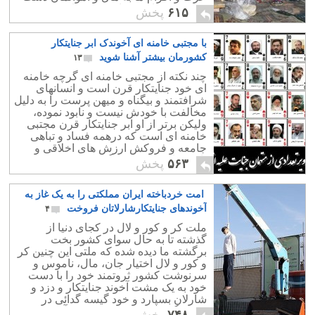
درازی کند باز چه واکنشی نشان می
۶۱۵
پخش
دهیم؟.
با مجتبی خامنه ای آخوندک ابر جنایتکار
کشورمان بیشتر آشنا شوید
۱۳
چند نکته از مجتبی خامنه ای گرچه خامنه
ای خود جنایتکار قرن است و انسانهای
شرافتمند و بیگناه و میهن پرست را به دلیل
مخالفت با خودش نیست و نابود نموده،
ولیکن برتر از او ابر جنایتکار قرن مجتبی
خامنه ای است که درهمه فساد و تباهی
جامعه و فروکش ارزش های اخلاقی و
نابودی اقتصاد و فرهنگ کشور دست داشته
۵۶۳
پخش
است.
امت خردباخته ایران مملکتی را به یک غاز به
آخوندهای جنایتکارشارلاتان فروخت
۴
ملت کر و کور و لال در کجای دنیا از
گذشته تا به حال سوای کشور بخت
برگشته ما دیده شده که ملتی این چنین کر
و کور و لال اختیار جان، مال، ناموس و
سرنوشت کشور ثروتمند خود را با دست
خود به یک مشت آخوند جنایتکار و دزد و
شارلان بسپارد و خود گیسه گدائی در
دست گرفته نوکری و مزدوری آن
۷۴۸
پخش