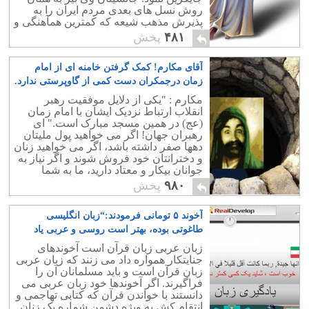
روش نسل های بعدی مردم ایران را به
پذیرش مذهب شیعه که کمترین همآهنگی و
هم خوانی با روحیه و اندیشه ایرانیان
۴۸۱
پخش
نداشت، واداشتند.
آقای مکارم! کمک گرفتن خامنه ای از امام
زمان درجمکران دست کمی از گاوپرستی ندارد.
۱۲
مکارم : "یکی از دلایل موفقیت رهبر
انقلاب ارتباط نزدیک ایشان با امام زمان
(عج) در همین مسجد مبارک است." ای
رهبران جهان! اگر می خواهید پول ملیتان
دهها صفر داشته باشد، اگر می خواهید زنان
و دخترانتان خود فروش شوند و اگر نیاز به
جوانان بیکار و معتاد دارید، ما به شما
پیشنهاد می کنیم که همانند خامنه ای سری
۹۸۰
پخش
به جمکران بزنید تا موفق شوید! اجرتان با
ایشان روحی فداه.
آخوند ۵ تومانی فرمودند:“زبان انگلیسی
طاغوتی بوده، بهتر است روسی و عربی یاد
بگیرید!.”
۳
زبان عربی زبان قرآن است آخوندهای
جنایتکار همواره داد می زنند که زبان عربی
زبان قرآن است و باید مسلمانان آن را
فراگیرند. اگر آخوندها خود زبان عربی می
دانستند با خواندن قرآن که کتابی تهاجمی و
انتقام کش به ویژه دشمن شماره یک زنان