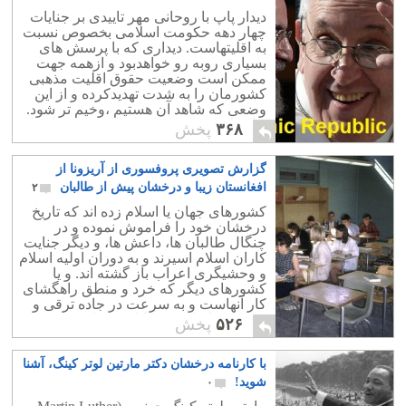
دیدار پاپ با روحانی مهر تاییدی بر جنایات
چهار دهه حکومت اسلامی بخصوص نسبت
به اقلیتهاست. دیداری که با پرسش های
بسیاری روبه رو خواهدبود و ازهمه جهت
ممکن است وضعیت حقوق اقلیت مذهبی
کشورمان را به شدت تهدیدکرده و از این
وضعی که شاهد آن هستیم ،وخیم تر شود.
و از طرفی چهره واقعی پاپ و مانند او را
۳۶۸
پخش
نزد جامعه مسیحیت و همچنین مردم ایران
معلوم کند.
گزارش تصویری پروفسوری از آریزونا از
افغانستان زیبا و درخشان پیش از طالبان
۲
کشورهای جهان یا اسلام زده اند که تاریخ
درخشان خود را فراموش نموده و در
چنگال طالبان ها، داعش ها، و دیگر جنایت
کاران اسلام اسیرند و به دوران اولیه اسلام
و وحشیگری اعراب باز گشته اند. و یا
کشورهای دیگر که خرد و منطق راهگشای
کار آنهاست و به سرعت در جاده ترقی و
پیشرفت افتاده و شتابان به جلو می روند.
۵۲۶
پخش
با کارنامه درخشان دکتر مارتین لوتر کینگ، آشنا
شوید!
۰