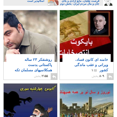
فرصت طلبان، مانع آزادی و بلای
امکانپذیر است
جان و مال مردم ایران- بخش دوم
خامنه ای کانون فساد،
روشنفکر ۲۳ ساله
ویرانی و عقب ماندگی
پاکستانی بدست
کشور
همکلاسیهای مسلمان تکه
۱
تکه شد
۰
۸۰۹
پخش
۲۱۵۵
پخش