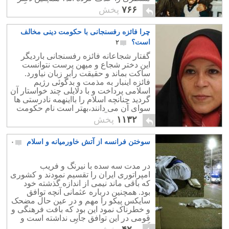
خمینی و نوه او چرا ماله می کشند؟ چگونه
۷۶۶
پخش
ممکن است فایل صوتی مربوط به سخنان
منتظری در سال 67 تحریف شده باشد؟
چرا فائزه رفسنجانی با حکومت دینی مخالف
منتظری را که به همین دلیل خانه نشین
کردند! قسم حضرت عباس را بپذیریم یا دم
است؟
۲
خروس را؟!
گفتار شجاعانه فائزه رفسنجانی باردیگر
این دختر شجاع و میهن پرست نتوانست
ساکت بماند و حقیقت رابر زبان نیاورد.
فائزه اینبار به مذمت و بدگوئی رژیم
اسلامی پرداخت و با دلایلی چند خواستار آن
گردید چنانچه اسلام را بااینهمه نادرستی ها
سوای آن می دانند،بهتر است نام حکومت
اسلامی را از آن بردارند.
۱۱۳۲
پخش
سوختن فرانسه از آتش خاورمیانه و اسلام
۰
در مدت سه سده با نیرنگ و فریب
امپراتوری ایران را تقسیم نمودند و کشوری
که باقی ماند نیمی از اندازه گذشته خود
بود. همچنین درباره عثمانی آنچه توافق
سایکس پیکو را مهم و در عین حال مضحک
و خطرناک نمود این بود که بافت فرهنگی و
قومی در این توافق جایی نداشته است و
گویی خط کش بدست گرفته اند و با چند