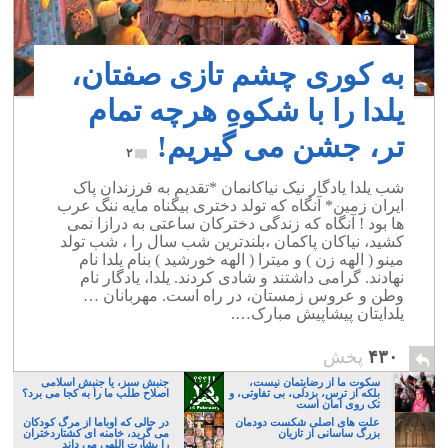
به کوری چشم تازی صفتان،
یلدا را با شکوهِ هرچه تمام
تر، جشن می گیریم!
۲
شب یلدا یادگار نیک نیاکانمان *تقدیم به فرزندان پاک
ایران زمین* ﺁﻧﮕﺎﻩ ﮐﻪ ﺗﻮﻟﺪ ﺩﺧﺘﺮﯼ ﺑﯿﮕﻨﺎﻩ ﻣﺎﯾﻪ ﻧﻨﮓ ﻋﺮﺏ
ﻫﺎ ﺑﻮﺩ ! ﺁﻧﮕﺎﻩ ﮐﻪ ﺯﻧﺪﮔﯽ ﺩﺧﺘﺮﮐﺎﻥ ﺳﺎﻋﺘﯽ ﺑﻪ درازا ﻧﻤﯽ
کشید، ﻧﯿﺎﮐﺎﻥ ﭘﺎﮐﻤﺎﻥ ،ﺑﻠﻨﺪﺗﺮﯾﻦ ﺷﺐ ﺳﺎﻝ ﺭﺍ ، ﺷﺐ ﺗﻮﻟﺪ
ﻣﯿﻨﻮ ( ﺍﻟﻬﻪ ﺯﻥ ) ﻭ ﻣﯿﺘﺮﺍ ( ﺍﻟﻬﻪ ﺧﻮﺭﺷﯿﺪ ) ﺑﻨﺎﻡ ﯾﻠﺪﺍ ﻧﺎﻡ
ﻧﻬﺎﺩﻧﺪ. ﮔﺮﺍﻣﯽ ﺩﺍﺷﺘﻨﺪ ﻭ ﺷﺎﺩﯼ ﮐﺮﺩﻧﺪ. ﯾﻠﺪﺍ، ﯾﺎﺩﮔﺎﺭ ﻧﺎﻡ
ﻭﻃﻦ ﻭ ﻋﺮﻭﺱ ﺯﻣﺴﺘﺎﻥ، ﺩﺭ ﺭﺍﻩ ﺍﺳﺖ. ﻣﻬﺮبانان …
ﯾﻠﺪﺍیتان پیشاپیش ﻣﺒﺎﺭﮎ….
۴۳۰
پخش
سکوت ما از رضایتمان نیست،
جنبش سبز، یا جنبش اسلامی
بلکه از ترس، بزدلی، بی تفاوتی، و
اصلاح طلب ما را به کجا می برد؟
تک روی امان است
علت های اصلی شکست دودمان
در حالی که اوباما از مرگ کودکان
بزرگ ساسانی از تازیان
می گرید، خامنه ای کشتاردختران
را بشارت اللهی می داند