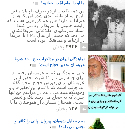
ما او را امام امّت بخوانیم!
۶
این همه تکذیب از دو طرف با پایان یافتن
تاریخ اسناد طبقه بندی شده امریکا هنوز
هم ادامه دارد! هنوز هم کورهایی هستند که
رابطه خمینی با امریکا را رد می کنند!
اسناد سازمانهای اطلاعاتی امریکا نشان
می دهد که خمینی از سال 1342 با امریکا
در ارتباط و هماهنگی بوده است.
۴۹۴۶
پخش
نمایندگان ایران در مذاکرات حج : ۱۱ شرط
عربستان تحقیر حجاج است!
۴
حتی نمایندگانی که به عربستان رفته اند
برای چانه زنی ، از 11 شرط تحقیر آمیز
عربستان برای پذیرش حجاج سخن گفته
اند. جالب است که با تمام این تحقیرها و با
وجودیکه همه می دانیم در مراسم حج تنها
چیزی که به حجاج می رسد ننگ و تحقیر
است ، همچنان بسیاری از هموطنان ما با
عشق و علاقه به مکعب کعبه نگاه می کنند
۱۳۷
پخش
و می گویند :قربان خاکش برم! خدا قسمت
کند به مکه برویم...! جای بسی
به چه دلیل شیعیان، پیروان بهائی را کافر و
شرمساریست.
نجس می دانند؟
۷