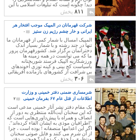
دید! چگونه است که تبلیغات اسلامی با این
حجم وسیع آزاد است؟ آیا دلارهای نفتی
۸۱۱
پخش
اعراب آنقدر شیرین است که باید آینده اروپا
را بخاطر آن به خطر انداخت؟جهان باید به
شرکت قهرمانان در المپیک موجب افتخار هر
این باور برسد که اگر هیتلر و افکارش
خطرناک است ، محمّد و دینش خطرناکتر
ایرانی و خار چشم رژیم زن ستیز
۰
است.
المپیک امسال با شمار کمی از قهرمانان ما
تنها در چند رشته و با شمار بسیار اندک
دخترانمان برگزار شد. کشورقهرمان پرور
ما که می توانست در همه زمینه ها
ورزشکاربه الپیک فرستد شوربختانه
باسیاست کج بینی و کینه توزی آخوندهای
بی شرافت از کشورهای بازمانده آفریقائی
و آسیائی پست تر و عقب مانده تر ماند.
۳۰۶
پخش
شرمساری ضمنی دفتر خمینی و وزارت
اطلاعات از قتل عام ۶۷ بفرمان خمینی
۲
یک مقام دفتر نشر آثار خمینی مدعی است
که این سخنان آیت‌الله منتظری به دور از
انصاف و همراه با پیش‌داوری‌هایی است که
"اطرافیان موذی به ایشان القاء کرده‌اند".
اگر این اعدامها منصفانه ! بوده است ، چرا
از آن شرم می کنند و فایل صوتی سخنان
منتظری را حذف کرده اند؟ همچنین دفتر