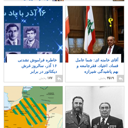
آقای خامنه ای: شما عامل
خاطره فراموش نشدنی
فساد، اعتیاد، فقرجامعه و
۱۶ آذر، سالروز غرش
بهم پاشیدگی شیرازه
دیکتاتور در برابر
کشورید
دانشجویان آزادی خواه
۳
۳۵۱۹
پخش
۱۷۷
پخش
۴