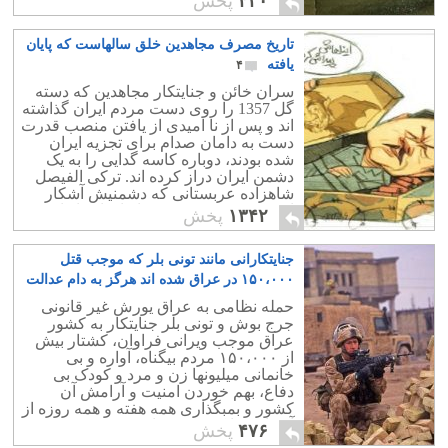
۴۲۰
پخش
خط مرزهای کشورها را تعیین نموده اند.
سرانجام چنین کاری نزدیک به یک سده
تاریخ مصرف مجاهدین خلق سالهاست که پایان
درگیری و جنگ میان اقوام منطقه شده
است که زبانه هایش امروز به اروپا رسید.
یافته
۴
سران خائن و جنایتکار مجاهدین که دسته
گل 1357 را روی دست مردم ایران گذاشته
اند و پس از نا امیدی از یافتن منصب قدرت
دست به دامان صدام برای تجزیه ایران
شده بودند، دوباره کاسه گدایی را به یک
دشمن ایران دراز کرده اند. ترکی الفیصل
شاهزاده عربستانی که دشمنیش آشکار
است و چیزی جز تجزیه ایران او را راضی
۱۳۴۲
پخش
نمی کند، با مرحوم خواندن امام زمان آنها
نشان داد که به تشیع اعتقادی ندارد!
جنایتکارانی مانند تونی بلر که موجب قتل
۱۵۰،۰۰۰ در عراق شده اند هرگز به دام عدالت
نمی افتند !
۲
حمله نظامی به عراق یورش غیر قانونی
جرج بوش و تونی بلر جنایتکار به کشور
عراق موجب ویرانی فراوان، کشتار بیش
از ۱۵۰،۰۰۰ مردم بیگناه، آواره و بی
خانمانی میلیونها زن و مرد و کودک بی
دفاع، بهم خوردن امنیت و آرامش آن
کشور و بمبگذاری همه هفته و همه روزه از
آن تاریخ تا کنون شده است.
۴۷۶
پخش