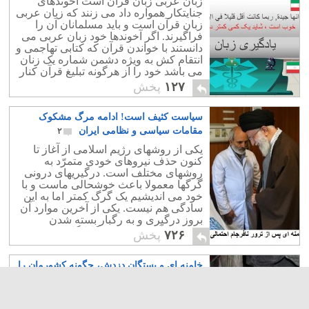
زبان عربی زبان قرآن است آخوندهای
جنایتکار همواره داد می زنند که زبان عربی
زبان قرآن است و باید مسلمانان آن را
فراگیرند. اگر آخوندها خود زبان عربی می
دانستند با خواندن قرآن که کتابی تهاجمی و
انتقام کش به ویژه دشمن شماره یک زنان
می باشد خود را از هرگونه تبلیغ قرآن کنار
می کشیدند
۱۲۷
پخش
سیاست کثیف است! ادامه مرگ مشکوک
مقامات سیاسی و نظامی ایران
۲
یکی از روشهای رژیم اسلامی از آغاز تا
کنون حذف نیروهای خودی متمرّد به
روشهای مختلف است. درگیریهای درونی
گرگها معمولا باعث خوشحالی ماست و با
خود می اندیشیم یک گرگ کمتر اما به این
سادگی هم نیست. یکی از آخرین موارد آن
بروز درگیری و به رگبار بسته شدن
خودروی آخوند محمدی گلپایگانی و
۷۲۶
پخش
مصدومیت وی و چند محافظ است که
منجر به مرگ سپاهی حسن اکبری شده
خامنه ای و بستگان دزدش، چگونه کشورمان را
است. روش ترور برای حذف افراد خودی و
نخودی در رژیم بسیار قدیمی است و در این
غارت و آنرا ویران کردند!
۱
مقاله به تعدادی از پرونده های مرگهای
اگر دزدی وارد خانه ما شده و بخواهد
مشکوک سران نظام می پردازیم.