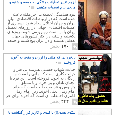
لزوم تغییر تعطیلات هفتگی به جمعه و شنبه و
مانعی بنام تعصبات مذهبی
۱
نبود هماهنگی تعطیلات آخر هفته باعث
شده است که در ارتباطات اقتصادی میان
ایران و جهان اختلال ایجاد شود. بسیاری از
عملیات اقتصادی جهانی در روزهای تعطیل
ایران با بن بست روبرو می شوند. روزهای
یکشنبه و شنبه در اکثر کشورهای جهان
تعطیل هستند و در ایران پنج شنبه و جمعه.
این بدین معناست که تنها سه روز از هفته
۱۷۰
پخش
میان ایران و جهان ارتباط اقتصادی برقرار
است که با داشتن 30 روز تعطیلات سالیانه
نابخردانی که ملتی را ارزان و مفت به آخوند
همان هم در امّا و اگر است!
فروختند
۰
خیانت شهاب حسینی هنرمند بی هنر و
خیانت کاری است که ملتی را مفت و
رایگان به آخوند فروخته است. این فرد یا
آنچنان نادان و بی خرد، و یا متملق،
چاپلوس و فرصت طلب است که بداند
امام زمان یعنی آخوند. زیرا امام زمان
فانتزی احمقانه ای است که آخوند برای خر
کردن ملتی ساخته که حتی موجب خنده و
۴۴۴
پخش
تمسخر کودکان است.
سیّدی هندی(!) با کندی و کارتر قرار گذاشت تا