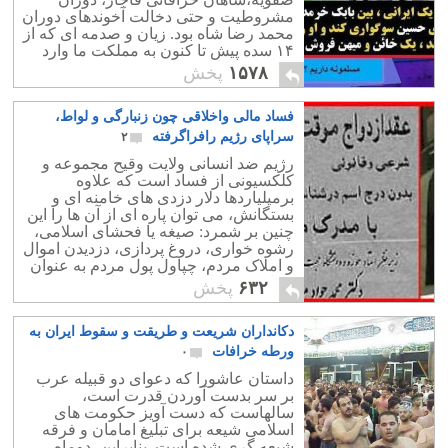
مشروطیت و حتی دخالت آخوندهای دوران
محمد رضا شاه بود. زیان و صدمه ای که از
۱۴ سده پیش تا کنون به مملکت ما وارد
شده و به جای پیش روی عقب نشینی
۱۵۷۸
پخش
کرده ایم،
فساد مالی واخلاقی چون زنبارگی و لواط،
سراپای رژیم رافراگرفته
۲
رژیم ضد انسانی ولایت وقیح مجموعه و
کلکسیونی از فساد است که علاوه
برمیلیاردها دلار دزدی های خامنه ای و
بستگانش، می توان پاره ای از آن ها را این
چنین بر شمرد: صیغه یا فحشای اسلامی،
رشوه خواری، دروغ پردازی، دزدیدن اموال
و املاک مردم، چپاول پول مردم به عنوان
دریافت نذورات،و لواط و تجاوز جنسی
۶۳۲
پخش
بیکدیگر.
دکانداران شریعت و طریقت و سقوط ایران به
ورطه خرافات
۰
داستان عاشورا که دعوای دو قبیله عرب
بر سر بدست آوردن قدرت است،
سالهاست که دست آویز حکومت های
اسلامی شیعه برای تبلیغ امامان و فرقه
شیعه گری شده است. بنابراین، دوماه