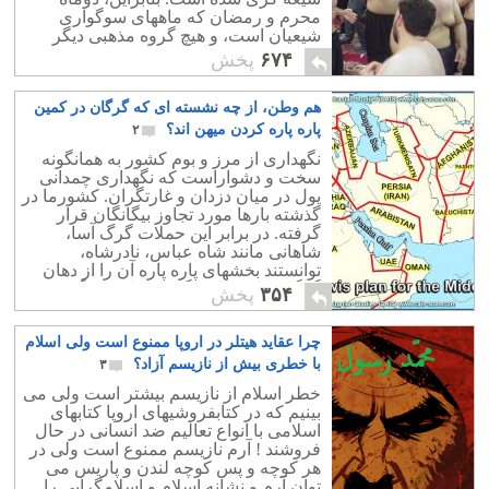
محرم و رمضان که ماههای سوگواری
شیعیان است، و هیچ گروه مذهبی دیگر
عزادار نیست، ماههای کلاهبرداری و
۶۷۴
پخش
شارلاتانی آخوندها در تحمیر و زردزدایی
مردم به شمار می روند. اگر به کتاب های
هم وطن، از چه نشسته ای که گرگان در کمین
تاریخ اسلام نگاه کنیم اینگونه نوحه و
سوگواری هرگز رواج نداشته است و حتی
پاره پاره کردن میهن اند؟
۲
پوشش سیاه تقبیح شده است و مکروه
نگهداری از مرز و بوم کشور به همانگونه
شده است.
سخت و دشواراست که نگهداری چمدانی
پول در میان دزدان و غارتگران. کشورما در
گذشته بارها مورد تجاوز بیگانگان قرار
گرفته. در برابر این حملات گرگ آسا،
شاهانی مانند شاه عباس، نادرشاه،
توانستند بخشهای پاره پاره آن را از دهان
گرگان طمع کار و گرسنه باز پس گیرند.
۳۵۴
پخش
چرا عقاید هیتلر در اروپا ممنوع است ولی اسلام
با خطری بیش از نازیسم آزاد؟
۳
خطر اسلام از نازیسم بیشتر است ولی می
بینیم که در کتابفروشیهای اروپا کتابهای
اسلامی با انواع تعالیم ضد انسانی در حال
فروشند ! آرم نازیسم ممنوع است ولی در
هر کوچه و پس کوچه لندن و پاریس می
توان آرم و نشانه اسلام و اسلامگرایی را