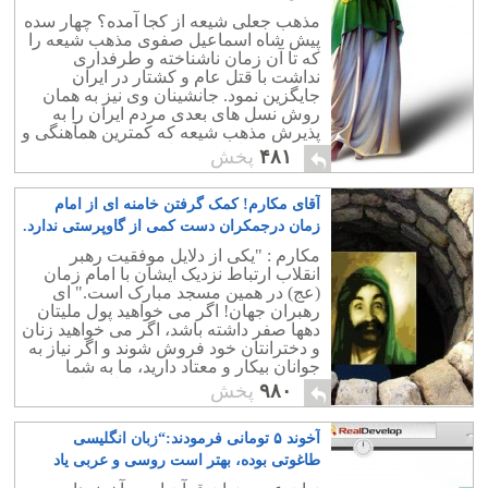
مذهب جعلی شیعه از کجا آمده؟ چهار سده
پیش شاه اسماعیل صفوی مذهب شیعه را
که تا آن زمان ناشناخته و طرفداری
نداشت با قتل عام و کشتار در ایران
جایگزین نمود. جانشینان وی نیز به همان
روش نسل های بعدی مردم ایران را به
پذیرش مذهب شیعه که کمترین همآهنگی و
هم خوانی با روحیه و اندیشه ایرانیان
۴۸۱
پخش
نداشت، واداشتند.
آقای مکارم! کمک گرفتن خامنه ای از امام
زمان درجمکران دست کمی از گاوپرستی ندارد.
۱۲
مکارم : "یکی از دلایل موفقیت رهبر
انقلاب ارتباط نزدیک ایشان با امام زمان
(عج) در همین مسجد مبارک است." ای
رهبران جهان! اگر می خواهید پول ملیتان
دهها صفر داشته باشد، اگر می خواهید زنان
و دخترانتان خود فروش شوند و اگر نیاز به
جوانان بیکار و معتاد دارید، ما به شما
پیشنهاد می کنیم که همانند خامنه ای سری
۹۸۰
پخش
به جمکران بزنید تا موفق شوید! اجرتان با
ایشان روحی فداه.
آخوند ۵ تومانی فرمودند:“زبان انگلیسی
طاغوتی بوده، بهتر است روسی و عربی یاد
بگیرید!.”
۳