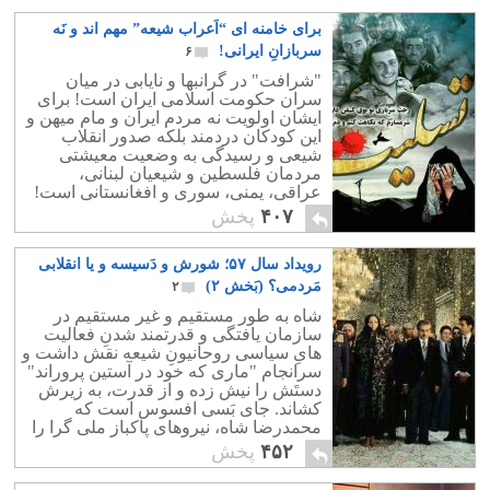
برای خامنه ای “اَعراب شیعه” مهم اند و نَه
سربازانِ ایرانی!
۶
"شرافت" در گرانبها و نایابی در میان
سران حکومت اسلامی ایران است! برای
ایشان اولویت نه مردم ایران و مام میهن و
این کودکان دردمند بلکه صدور انقلاب
شیعی و رسیدگی به وضعیت معیشتی
مردمان فلسطین و شیعیان لبنانی،
عراقی، یمنی، سوری و افغانستانی است!
۴۰۷
پخش
رویداد سال ۵۷؛ شورش و دَسیسه و یا انقلابی
مَردمی؟ (بَخش ۲)
۲
شاه به طور مستقیم و غیر مستقیم در
سازمان یافتگی و قدرتمند شدنِ فعالیت
هایِ سیاسی روحانیونِ شیعه نقش داشت و
سرانجام "ماری که خود در آستین پروراند"
دستَش را نیش زده و از قدرت، به زیرش
کشاند. جای بَسی افسوس است که
محمدرضا شاه، نیروهای پاکباز ملی گرا را
به جای روحانیون، متحد خود نساخت.
۴۵۲
پخش