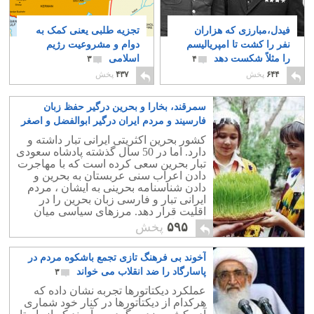
فیدل،مبارزی که هزاران
تجزیه طلبی یعنی کمک به
نفر را کشت تا امپریالیسم
دوام و مشروعیت رژیم
را مثلاً شکست دهد
اسلامی
۳
۴
۶۴۴
پخش
۴۳۷
پخش
سمرقند، بخارا و بحرین درگیر حفظ زبان
فارسیند و مردم ایران درگیر ابوالفضل و اصغر
۱
کشور بحرین اکثریتی ایرانی تبار داشته و
دارد. اما در 50 سال گذشته پادشاه سعودی
تبار بحرین سعی کرده است که با مهاجرت
دادن اعراب سنی عربستان به بحرین و
دادن شناسنامه بحرینی به ایشان ، مردم
ایرانی تبار و فارسی زبان بحرین را در
اقلیت قرار دهد. مرزهای سیاسی میان
ازبکستان و تاجیکستان همچنان بر اساس
۵۹۵
پخش
تقسیمات شوروی است و دو شهر فارسی
زبان سمرقند و بخارا در آتش خشم ازبکها
آخوند بی فرهنگ تازی تجمع باشکوه مردم در
بشدت در فشارند. مردم ایران در حالی به
کربلا و سامرا و نجف می روند و سالانه
پاسارگاد را ضد انقلاب می خواند
۳
میلیاردها دلار در حلق آخوندهای ایران و
عملکرد دیکتاتورها تجربه نشان داده که
عراق می ریزند که زبان فارسی در
هرکدام از دیکتاتورها در کنار خود شماری
بسیاری از همسایگان مانند ازبکستان