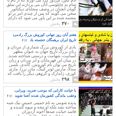
آدم کش، مزدور گرد می آورند که از بام تا
بصورتی تحقیر آمیز و ستیزه جویانه در حال
شام به چاپلوسی آنان می پردازند.این تملق
تخریب است.
گویان آنچنان در وصف سجایای دیکتاتور
سخن می گویند که پس از چندی امر بر او
مشتبه شده بر این باور می شود که دارای
چنان صفات بارزی است
۳۷۰
پخش
هفتم آبان روز جهانی کوروش بزرگ رادمرد
تاریخ ایران برهمگان خجسته باد
۶
یادی از کوروش بزرگ شماری از مردان و
زنان بزرگ تاریخ جهان به عنوان مظهر
انسانیت، شهامت و درستی شناخته شدند.
در میان این قهرمانان و ابر مردان و زنان
تاریخ می توان نام کوروش، گاندی، نلسن
مندلا، مارتین لوتر کینگ، مادر ترزا، ماری
کوری، ژاندارک و گروهی دیگر را یافت که
مورد ستایش و احترام جهانیانند
۲۹۸
پخش
با خیانت کارانی که موجب تجزیه، ویرانی،
وعقب ماندگی کشورمان شدند آشنا شوید
۶
پدیده شومی به نام خمینی خمینی نیک شبه
ساخته نشد بلکه او تیجه و میوه گندیده و
فاسد خیانت صدها آخوند ازدوران
صفویه،شاهان خرافاتی قاجار، دوران