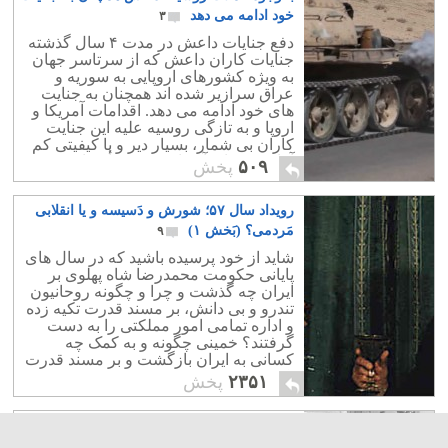
خود ادامه می دهد
۳
دفع جنایات داعش در مدت ۴ سال گذشته
جنایات کاران داعش که از سرتاسر جهان
به ویژه کشورهای اروپایی به سوریه و
عراق سرازیر شده اند همچنان به جنایت
های خود ادامه می دهد. اقدامات آمریکا و
اروپا و به تازگی روسیه علیه این جنایت
کاران بی شمار، بسیار دیر و با کیفیتی کم
آغاز شد و اثر آن ناچیز و بی تأثیر است.
۵۰۹
پخش
رویداد سال ۵۷؛ شورش و دَسیسه و یا انقلابی
مَردمی؟ (بَخش ۱)
۹
شاید از خود پرسیده باشید که در سال های
پایانی حکومت محمدرضا شاه پهلوی بر
ایران چه گذشت و چرا و چگونه روحانیون
تندرو و بی دانش، بر مسند قدرت تکیه زده
و اداره تمامی امور مملکتی را به دست
گرفتند؟ خمینی چگونه و به کمک چه
کسانی به ایران بازگشت و بر مسند قدرت
تکیه زد؟
۲۳۵۱
پخش
با ابر مرد فرهنگ دوست و مردمی زنده یاد
محمد بهمن بیگی بیشتر آشنا شوید
۲