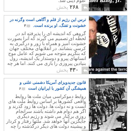
علوم دینی شد.
۲۶۸
پخش
ترس این رژیم از قلم و آگاهی است وگرنه در
خشونت و تفنگ، او برنده است.
۳
گروهی که اندیشه ای را پذیرفته اند در
لحظه ای تصمیم می گیرند که آنرا بصورت
خشونت آمیز و همراه با زور و درگیری به
کرسی بنشانند. در انقلابهای مختلف جهان
که بنگریم متوجه می شویم که عامل موج
انسانهای پیرو و دوستدار یک اندیشه، رول
بنیادین پیروزی را بازی می کنند. اما هر چه
به امروز نزدیک می شویم نقش موج
۴۳۰
پخش
انسانی در جنگها و انقلابها کم می شود و
نقش رسانه و آگاهی پر رنگ می شود.
قانون جدیدویزای آمریکا دشمنی علنی و
همیشگی آن کشور با ایرانیان است
۶
روابط دموکراسی میان ملت ها روابط
واقعی کشورها بر اساس روابط ملت های
آنست و نه دولت ها. دولت ها زود گذرند و
اگر هم دوام هم داشته باشند سرانجام
روزی برکنار می شوند و رژیم دیگری
جایگزین آنها خواهد شد. ملتها رفتار و کردار
و پیشینه دولت های دیگر درگذشته را چه