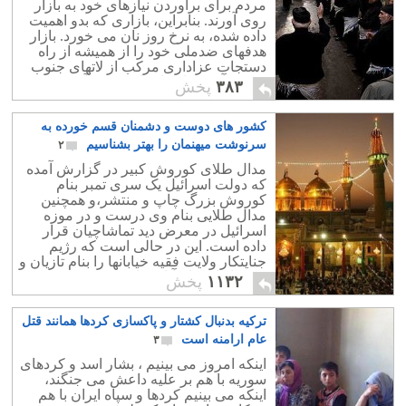
مردم برای برآوردن نیازهای خود به بازار
روی آورند. بنابراین، بازاری که بدو اهمیت
داده شده، به نرخ روز نان می خورد. بازار
هدفهای ضدملی خود را از همیشه از راه
دستجات عزاداری مرکب از لاتهای جنوب
شهر و آخوندها به اجراء در می آورد.
۳۸۳
پخش
کشور های دوست و دشمنان قسم خورده به
سرنوشت میهنمان را بهتر بشناسیم
۲
مدال طلای کوروش کبیر در گزارش آمده
که دولت اسرائیل یک سری تمبر بنام
کوروش بزرگ چاپ و منتشر،و همچنین
مدال طلایی بنام وی درست و در موزه
اسرائیل در معرض دید تماشاچیان قرار
داده است. این در حالی است که رژیم
جنایتکار ولایت فقیه خیابانها را بنام تازیان و
تمبرها را به نام آنان چاپ و منتشر می کند.
۱۱۳۲
پخش
ترکیه بدنبال کشتار و پاکسازی کردها همانند قتل
عام ارامنه است
۳
اینکه امروز می بینیم ، بشار اسد و کردهای
سوریه با هم بر علیه داعش می جنگند،
اینکه می بینیم کردها و سپاه ایران با هم