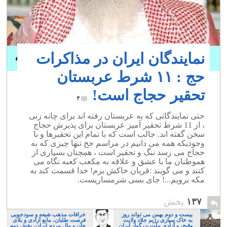
نمایندگان ایران در مذاکرات
حج : ۱۱ شرط عربستان
تحقیر حجاج است!
۴
حتی نمایندگانی که به عربستان رفته اند برای چانه زنی
، از 11 شرط تحقیر آمیز عربستان برای پذیرش حجاج
سخن گفته اند. جالب است که با تمام این تحقیرها و با
وجودیکه همه می دانیم در مراسم حج تنها چیزی که به
حجاج می رسد ننگ و تحقیر است ، همچنان بسیاری از
هموطنان ما با عشق و علاقه به مکعب کعبه نگاه می
کنند و می گویند :قربان خاکش برم! خدا قسمت کند به
مکه برویم...! جای بسی شرمساریست.
۱۳۷
پخش
بیست و دوم بهمن می تواند روز
خرافات مذهب شیعه و سودجویی
به خاک سپاری رژیم جلاد ولایت
فرصت طلبان، مانع آزادی و بلای
وقیح، و آزادی ملت بزرگوار ایران
جان و مال مردم ایران- بخش دوم