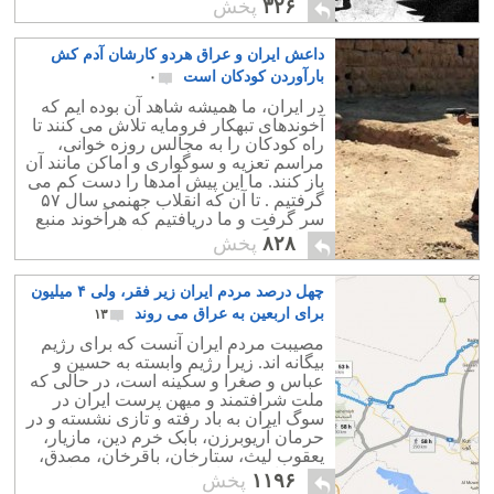
خوب و یا بد فراموش نمی کنند.
۳۲۶
پخش
داعش ایران و عراق هردو کارشان آدم کش
بارآوردن کودکان است
۰
در ایران، ما همیشه شاهد آن بوده ایم که
آخوندهای تبهکار فرومایه تلاش می کنند تا
راه کودکان را به مجالس روزه خوانی،
مراسم تعزیه و سوگواری و اماکن مانند آن
باز کنند. ما این پیش آمدها را دست کم می
گرفتیم . تا آن که انقلاب جهنمی سال ۵۷
سر گرفت و ما دریافتیم که هرآخوند منبع
فساد و گمراه کردن کودکان است.
۸۲۸
پخش
چهل درصد مردم ایران زیر فقر، ولی ۴ میلیون
برای اربعین به عراق می روند
۱۳
مصیبت مردم ایران آنست که برای رژیم
بیگانه اند. زیرا رژیم وابسته به حسین و
عباس و صغرا و سکینه است، در حالی که
ملت شرافتمند و میهن پرست ایران در
سوگ ایران به باد رفته و تازی نشسته و در
حرمان آریوبرزن، بابک خرم دین، مازیار،
یعقوب لیث، ستارخان، باقرخان، مصدق،
رضاشاه و بختیار زانو به غم نشسته است.
۱۱۹۶
پخش