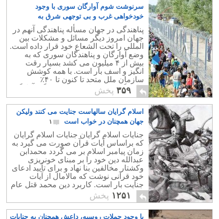
سرنوشت شوم آوارگان سوری با وجود
خودخواهی غرب و بی توجهی شرق به
کجاخواهد کشید
۱
پناهندگی در جهان مسأله پناهندگی آنهم در
جهان امروز دیگر مسائل و مشکلات بین
المللی را تحت الشعاع خود قرار داده است.
وضع آوارگان و پناهندگان سوری که به
بیش از ۴ میلیون می کشد بسیار رقت
انگیز و اسف بار است. با همه کوشش
سازمان ملل متحد تا کنون تا ۴۰٪
پناهندگان کمک هایی رسیده زندگی آوارگی
۳۵۹
پخش
خود را دارند.
اسلام گرایان سالهاست جنایت می کنند ولیکن
جهان همچنان در خواب است
۱
جنایات اسلام گرایان جنایات اسلام گرایان
که براساس آیات قرآن صورت می گیرد به
زمان پیامبر اسلام بر می گردد محمدابن
عبدالله دین خود را بر مبنای خونریزی
وکشتار مخالفین بنا نهاد و برای تأیید ادعای
خود قرآنی نوشت که مالامال از آیات
جنایت بار است. کاربرد دین محمد قتل عام
مخالفین به عنوان کافر و مرتد بود.
۱۲۵۱
پخش
با وجود حملات روسیه، داعش همچنان به جنایات