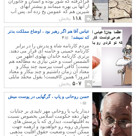
فراگرفته که شور بوده و انسان و جانوران
از آنها بی بهره میمانند و بیشتر آبهای
شیرین هم که عمومن یخ زده اند. پس آب
شیرین مصرفی انسان و حیوانات کم و
۱۱۸
پخش
محدود است.
عباس آقا هم اگر رهبر بود ، اوضاع مملکت بدتر
که نمیشد!
۴
مردم کارنامه شاه و پدرش را در برابر
کارنامه خمینی و خامنه ای قرار می دهند.
برتری کارنامه خاندان پهلوی اظهر من
الشمس است و حتی نیازی به مطالعه هم
نیست! کافی است بپرسید چند بیکار و
معتاد آن زمان داشتیم و چند بیکار و معتاد
امروز؟ همین کافیست! بقول محمّد مایلی
کهن : عباس آقا هم می توانست در بین
۵۰۷
پخش
کشورهای خاورمیانه به ایران این گندی را
بزند که خامنه ای زده است!
حسن روحانی و پاپ ، گرگهایی در پوست میش
۰
دیدار پاپ با روحانی مهر تاییدی بر جنایات
چهار دهه حکومت اسلامی بخصوص نسبت
به اقلیتهاست. دیداری که با پرسش های
بسیاری روبه رو خواهدبود و ازهمه جهت
ممکن است وضعیت حقوق اقلیت مذهبی