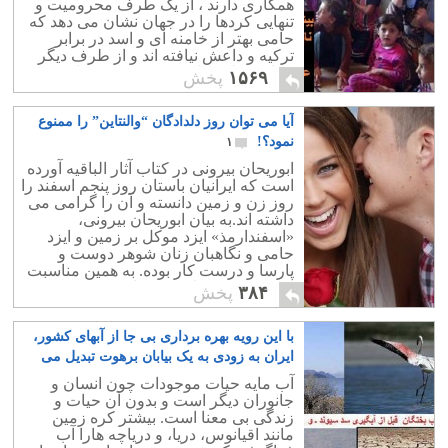
همکاری دارند ، از یک طرف محرومیت و
تنهایی کردها را در جهان نشان می دهد که
حامی بهتر از خامنه ای و اسد در برابر
ترکیه و داعش نیافته اند و از طرف دیگر
نشانه برنامه های مخوف ترکیه برای
۱۵۶۹
پخش
نابودی کردها وسیله داعش است.
بزرگترین دلیل حمایت ترکیه از داعش امید
آیا می توان روز دلدادگان “والنتاین” را ممنوع
به قتل عام کردهای بی دفاع بوده است.
نمود؟!
۱
ابوریحان بیرونی در کتاب آثار الباقیه آورده
است که ایرانیان باستان روز پنجم اسفند را
روز زن و زمین دانسته و آن را گرامی می
داشته اند.به بیان ابوریحان بیرونی،
«اسفندارمذ» ایزد موکل بر زمین و ایزد
حامی و نگاهبان زنان شوهر دوست و
پارسا و درست کار بوده. به همین مناسبت
این روز، عید زنان به شمار می ‏رفت. مردم
۳۸۴
پخش
به جهت گرامی ‏داشت، به آنان هدیه ‏داده و
بخشش می‏ کردند. زنان نه تنها از هدایا و
با این رویه بهره برداری بی جا از آبهای کشور،
دهش هایی برخوردار می ‏شدند،
ایران به زودی به یک بیابان برهوت تبدیل می
شود
۱
آب مایه حیات موجودات چون انسان و
جانوران دیگر است و بدون آن حیات و
زندگی بی معنا است. بیشتر کره زمین
مانند اقیانوس، دریا، و دریاچه هارا آب