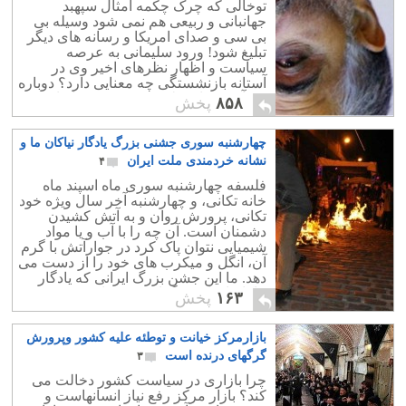
توخالی که چرک چکمه امثال سپهبد
جهانبانی و ربیعی هم نمی شود وسیله بی
بی سی و صدای امریکا و رسانه های دیگر
تبلیغ شود! ورود سلیمانی به عرصه
سیاست و اظهار نظرهای اخیر وی در
آستانه بازنشستگی چه معنایی دارد؟ دوباره
چه آشی برای ملت فریب خورده ایران
۸۵۸
پخش
پخته اند؟ هدف سلیمانی از ورود به عرصه
سیاست چیست و سقف قدرت طلبی او تا
چهارشنبه سوری جشنی بزرگ یادگار نیاکان ما و
کجاست؟ این پرسش مهمی است که در دو
سال آینده پاسخ خواهد داشت. ما امیدواریم
نشانه خردمندی ملت ایران
۴
عروسک سلیمانی تبدیل به احمدی نژادی
فلسفه چهارشنبه سوری ماه اسپند ماه
تازه در عرصه سیاست ایران نشود.
خانه تکانی، و چهارشنبه آخر سال ویژه خود
تکانی، پرورش روان و به آتش کشیدن
دشمنان است. آن چه را با آب و یا مواد
شیمیایی نتوان پاک کرد در جوارآتش با گرم
آن، انگل و میکرب های خود را از دست می
دهد. ما این جشن بزرگ ایرانی که یادگار
نیاکانمان است گرامی می داریم .
۱۶۳
پخش
بازارمرکز خیانت و توطئه علیه کشور وپرورش
گرگهای درنده است
۳
چرا بازاری در سیاست کشور دخالت می
کند؟ بازار مرکز رفع نیاز انسانهاست و