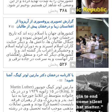
کشورمان را به شدت تهدیدکرده و از این
وضعی که شاهد آن هستیم ،وخیم تر شود.
و از طرفی چهره واقعی پاپ و مانند او را
۳۶۸
پخش
نزد جامعه مسیحیت و همچنین مردم ایران
معلوم کند.
گزارش تصویری پروفسوری از آریزونا از
افغانستان زیبا و درخشان پیش از طالبان
۲
کشورهای جهان یا اسلام زده اند که تاریخ
درخشان خود را فراموش نموده و در
چنگال طالبان ها، داعش ها، و دیگر جنایت
کاران اسلام اسیرند و به دوران اولیه اسلام
و وحشیگری اعراب باز گشته اند. و یا
کشورهای دیگر که خرد و منطق راهگشای
کار آنهاست و به سرعت در جاده ترقی و
پیشرفت افتاده و شتابان به جلو می روند.
۵۲۶
پخش
با کارنامه درخشان دکتر مارتین لوتر کینگ، آشنا
شوید!
۰
مارتین لوتر کینگ جونیور (Martin Luther
King, Jr)‏ در ۱۵ ژانویه ۱۹۲۹ و در در یک
خانواده متوسط در آتلانتا جورجیا به دنیا
آمد. پدر و پدربزرگ وی از رهبران فرقه
باپتیست (تعمیدگرا) بودند و همین تمایلات
مذهبی موجب ادامه تحصیل وی در رشته