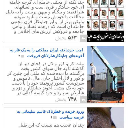
چند نکته از مجتبی خامنه ای گرچه خامنه
ای خود جنایتکار قرن است و انسانهای
شرافتمند و بیگناه و میهن پرست را به دلیل
مخالفت با خودش نیست و نابود نموده،
ولیکن برتر از او ابر جنایتکار قرن مجتبی
خامنه ای است که درهمه فساد و تباهی
جامعه و فروکش ارزش های اخلاقی و
نابودی اقتصاد و فرهنگ کشور دست داشته
۵۶۳
پخش
است.
امت خردباخته ایران مملکتی را به یک غاز به
آخوندهای جنایتکارشارلاتان فروخت
۴
ملت کر و کور و لال در کجای دنیا از
گذشته تا به حال سوای کشور بخت
برگشته ما دیده شده که ملتی این چنین کر
و کور و لال اختیار جان، مال، ناموس و
سرنوشت کشور ثروتمند خود را با دست
خود به یک مشت آخوند جنایتکار و دزد و
شارلان بسپارد و خود گیسه گدائی در
دست گرفته نوکری و مزدوری آن
۷۴۸
پخش
لاشخوران را پذیرا شود؟!.
ورود خزنده و خطرناک قاسم سلیمانی به
عرصه سیاست
۶
چندان عجیب هم نیست که این طبل