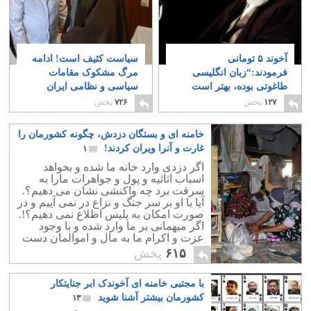
آخوند ۵ تومانی
سیاست کثیف است! ادامه
فرمودند:“زبان انگلیسی
مرگ مشکوک مقامات
طاغوتی بوده، بهتر است
سیاسی و نظامی ایران
روسی و عربی یاد
۲
۱۲۷
پخش
۷۲۶
پخش
بگیرید!.”
۳
خامنه ای و بستگان دزدش، چگونه کشورمان را
غارت و آنرا ویران کردند!
۱
اگر دزدی وارد خانه ما شده و بخواهد
اسباب اثاثیه و پول و جواهرات مارا به
سرقت برد چه واکنشی نشان می دهیم؟.
آیا با او بر سر جنگ و نزاع در نمی آییم و در
صورت امکان به پلیس اطلاع نمی دهیم؟!.
اگر میهمانی بر ما وارد شده و با وجود
عزت و اکرام ما به مال و اموالمان دست
درازی کند باز چه واکنشی نشان می
۶۱۵
پخش
دهیم؟.
با مجتبی خامنه ای آخوندک ابر جنایتکار
کشورمان بیشتر آشنا شوید
۱۳