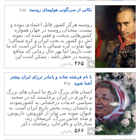
نکاتی از سرنگونی هواپیمای روسیه
۱
روسیه هرگز کشور قابل اعتمادی نبوده و
نیست. متحدان روسیه در جهان همواره
کشورهایی بدبخت و فقیر شده اند. نمونه
اش دو کشور بد بخت ایران و کره شمالی!
تنها تفاوت کره شمالی با ما این است که ما
نفت داریم! اما بهر حال زمانی که منافع
روسیه در خطر باشد ، ممکن است این
منافع منطبق بر خواست بین المللی شود.
۴۶۵
پخش
امروز هم خواست ظاهری روسیه حفظ
بشار اسد است و برای حفظ بشار اسد هم
با نام فرشته نجات و یامادر ترزای ایران بیشتر
باید داعش از بین برود. از این روست که
می گویند عدو شود سبب خیر! هر چند که
آشنا شوید
۲
ائتلاف علیه داعش با سرنگونی هواپیمای
انسان های بزرگ تاریخ ما انسان های بزرگ
روسیه پیچیده شد ولی بعید است روسیه با
و دلاوری در ایران برخاستند که در صحنه
شیطنت ترکیه پا پس بکشد.
سیاسی خدمات درخشانی به کشورنمودند
و نامشان زینت بخش تاریخ ایران است. به
عنوان نمونه می توان از کوروش، داریوش،
و شاه عباس بزرگ، کریمخان زند،
ستارخان و باقرخان، رضاشاه، دکتر
مصدق، دکتر فاطمی، و دکتر بختیار نام
۵۶۶
پخش
برد.