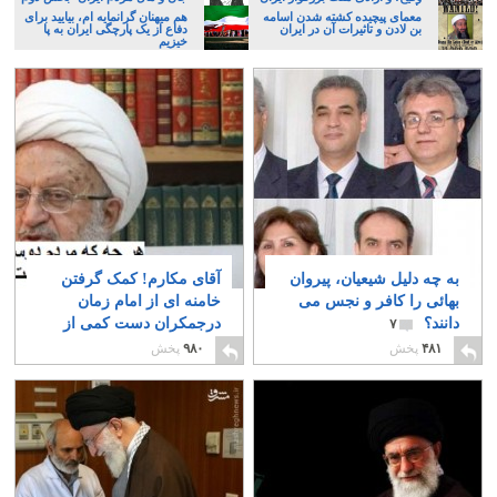
باشد
معمای پیچیده کشته شدن اسامه
هم میهنان گرانمایه ام، بیایید برای
بن لادن و تاثیرات آن در ایران
دفاع از یک پارچگی ایران به پا
خیزیم
به چه دلیل شیعیان، پیروان
آقای مکارم! کمک گرفتن
بهائی را کافر و نجس می
خامنه ای از امام زمان
دانند؟
درجمکران دست کمی از
۷
گاوپرستی ندارد.
۱۲
۴۸۱
پخش
۹۸۰
پخش