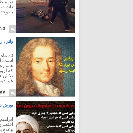
در منطق
داشت. ر
به وجد 
۱۵
ولتر ، ر
30 ما
است. ای
همواره
که ارو
تلاش خ
غیر دین
۷۷
یورش دد
ابراهی
افتضاح
وعده پی