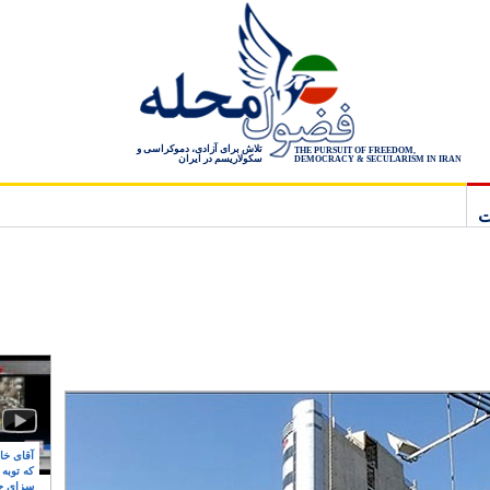
تلاش برای آزادی، دموکراسی و
THE PURSUIT OF FREEDOM,
سکولاریسم در ایران
DEMOCRACY & SECULARISM IN IRAN
ت
آقای خام
که توبه
سزای ج