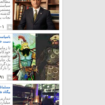
مطالعه
سیاستمد
مستمر 
گذشته و
نجات ب
۰۱
باسیاست
دست خوا
تا زما
خودکام
نداشته 
یک جان
یزدگرد
را بازکر
۹۱
مسلمانا
بیگناه ش
میلیار