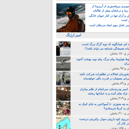
یری پروفسوری از آریزونا از
زیبا و درخشان پیش از طالبان
 آرام تنها در کنار حیوان خانگی
ر است
ز عامل مهم ایجاد سرطان است
امیر ارژنگ
ه ای، همانگونه که توبه گرگ مرگ است،
ات همیشگی شماچه می تواند باشد؟!
ط هواپیما، پیام مرگ، پیام نوید بهشت آخوند
ران
 کشورمان فعالانه در تظاهرات شرکت نکنند
رانی همچنان در قدرت باقی خواهدماند
 اسیر ودربندمان، سرانجام از ظلم بیکران
نژاد بجان آمده و به خبابانها ریختند
خامنه ای، به چه مجوزی ۸۰ آمبولانس به جای کمک به
ن به کربلا فرستادی؟
 برروی کوه باروتی سوار، وکبریتی دردست
ر کنار آن