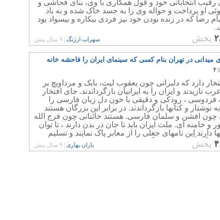
رقیب انتخاباتی خود و قول همکاری با وی، بنای فحاشی و
ئی او پرداخت و حواله وی را به جسد خاک شده و به باد
ام رضا که در زنده بودن خود نیز فردی بیکاره و بیسواد بود
.
۲
پخش
سهراب ارژنگ
|
۹ سال پیش
ی میدانی در تهران بنام کسی که سینمای ایران را فاحشه خانه
۲
خار دارد که دلیرانی چون یعقوب لیث، بابک و مرداویچ بر
رب تازیدند و ایران را به ایرانیان بازگرداندند. جای افتخار
ه فردوسی ، رودکی و دقیقی با خون دل زبان فارسی را
به نوشتار و کتابها بازگرداندند. در برابر این بزرگان هستند
ی چون افشن و سلمان فارسی. هستند خائنانی چون فرج الله
و خامنه ای. ملت ایران باید تا جان در بدن دارند ، تا توان
ا دارند این نامهای جعلی را از معابر پاک نمایند و تسلیم
یشگی آخوند به فرهنگ و زبان ایران نشوند. پاینده باد ایران
۴
پخش
باران بهاری
|
۹ سال پیش
سرنگون باد جمهوری عربی ایران.