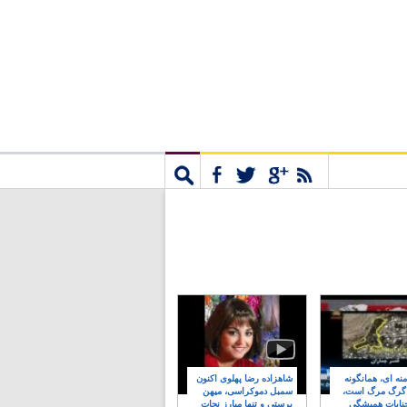
مشترک
جستجو
نه ای، همانگونه
شاهزاده رضا پهلوی اکنون
 گرگ مرگ است،
سمبل دموکراسی، میهن
نایات همیشگی
پرستی و تنها مبارز نجات