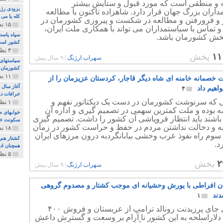
 و منطقی است که مورد قبول و ستایش بیشتر
بزودی رژی
اران بزرگ جهان قرار دارد. شاهزاده تاکنون با مطالعه
کله پا می
و فرورفتن و مطالعه در شکست و پیروزی کشورمان در
۱۵ نظر و ۳۲۷ پخش
 تماس با سیاستمداران می تواند با همکاری ملت ایران،
سپاه پاسد
خش کشورمان باشد.
کشور اس
۳ نظر و ۱۶۲ پخش
۱۱
پخش
سهراب ارژنگ
|
۹ سال پیش
سیاستهای 
کشورمان 
۱۱ نظر و ۳۱۵ پخش
 خصمانه خامنه ای شاه دیگر قاجار، کردستان عزیزمان را از
آغاز سال 
هیم داد
۴
خرافات دی
نی که سرنوشت کشورمان در دست یک دیکتاتور نفهم و
۱ نظر و ۷۴ پخش
ه بوده و ملت کمترین سهمی در تصمیم گیری و اداره آن
خوابهای ط
باشند باید انتظار فروپاشی آن کشور را داشت. تصمیم گیری
سکونت خو
به و دخالت نداشتن مردم در حفظ و حراست کشور در زمان
۱۸ نظر و ۸۹۷ پخش
 سوم راه نفوذ عرب وحشی بیابانگردبه درون مرزهای ایران
کشتار هم م
د.
همچنان ادا
۵ نظر و ۲۵۹ پخش
۲
پخش
سهراب ارژنگ
|
۹ سال پیش
ن افراطی با یورش وحشیانه ای موجب کشتار و مصدوم گروهی
دند
۱
دیداربی جای پرزیدنت رونالد ترامپ از عربستان و فروش ۴۰۰
د دلاراسلحه به این کشور نا آرام بر وسعت و گسترش داعش