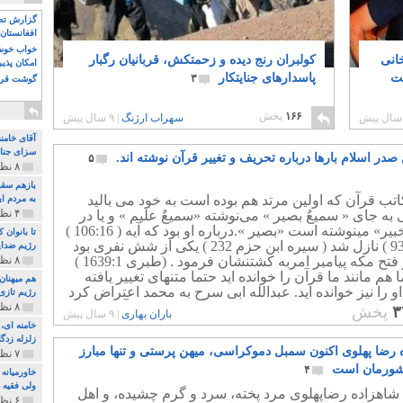
گزارش تصو
افغانستان 
خواب خوش و
انی
کولبران رنج دیده و زحمتکش، قربانیان رگبار
امکان پذی
ست
پاسدارهای جنایتکار
۳
گوشت قرم
۱۶۶
پخش
سهراب ارژنگ
|
۹ سال پیش
آقای خامن
سزای جنای
در اسلام بارها درباره تحریف و تغییر قرآن نوشته اند.
۵
۸ نظر و ۱۸۰ پخش
بازهم سقو
اتب قرآن که اولین مرتد هم بوده است به ﺧﻮﺩ ﻣﯽ ﺑﺎﻟﯿﺪ
به مردم ای
۴ نظر و ۹۷ پخش
ﺑﻪ ﺟﺎﯼ ‏« ﺳﻤﯿﻊٌ ﺑﺼﯿﺮ ‏» ﻣﯽﻧﻮﺷﺘﻪ ‏«ﺳﻤﯿﻊٌ ﻋﻠﯿﻢ ‏» ﻭ ﯾﺎ ﺩﺭ
ﺟﺎﯼ« ﺧﺒﯿﺮ‏» ﻣﯿﻨﻮﺷﺘﻪ ﺍﺳﺖ ‏«ﺑﺼﯿﺮ ‏».ﺩﺭﺑﺎﺭﻩ ﺍﻭ ﺑﻮﺩ ﮐﻪ ﺁﯾﻪ ‏( 106:16 ‏)
تا بانوان
ﻭ ﯾﺎ( 93:6 ‏) ﻧﺎﺯﻝ ﺷﺪ ‏( ﺳﯿﺮﻩ ﺍﺑﻦ ﺣﺰﻡ 232 ‏) ﯾﮑﯽ ﺍﺯ ﺷﺶ ﻧﻔﺮﯼ ﺑﻮﺩ
رژیم ضدای
ﮐﻪ ﺭﻭﺯ ﻓﺘﺢ ﻣﮑﻪ ﭘﯿﺎﻣﺒﺮ ﺍﻣﺮﺑﻪ ﮐﺸﺘﻨﺸﺎﻥ ﻓﺮﻣﻮﺩ . ‏(ﻃﺒﺮﯼ 1639:1 ‏)
۸ نظر و ۸۹ پخش
 هم مانند ما قرآن را خوانده اید حتما متنهای تغییر یافته
هم میهنان
 را نیز خوانده اید. عبدالله ابی سرح به محمد اعتراض کرد
رژیم تازی 
اینها متن وحی خداوند نیست؟ محمد پاسخ داد : آری اینها
۸ نظر و ۲۱۹ پخش
۳
پخش
باران بهاری
|
۹ سال پیش
است. عبدالله گفت : اگر وحی خداست چرا اجازه ویرایش
اده ای؟ عبدالله پس از این ماجرا محمد را ترک کرد و
زلزله زدگا
 رضا پهلوی اکنون سمبل دموکراسی، میهن پرستی و تنها مبارز
 اولین مرتد مشهور گشت.
۷ نظر و ۲۱۰ پخش
شورمان است
۴
خاورمیانه
ولی فقیه د
شاهزاده رضاپهلوی مرد پخته، سرد و گرم چشیده، و اهل
۶ نظر و ۱۵۷ پخش