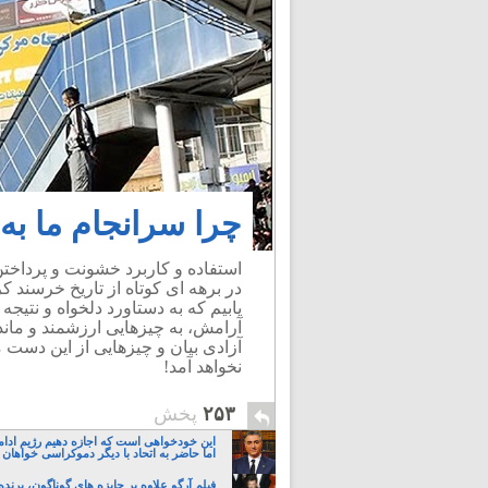
چرا سرانجام ما به
استفاده و کاربرد خشونت و پرداختن
در برهه ای کوتاه از تاریخ خرسند ک
یابیم که به دستاورد دلخواه و نتیجه
آرامش، به چیزهایی ارزشمند و ماند
آزادی بیان و چیزهایی از این دست
نخواهد آمد!
۲۵۳
پخش
این خودخواهی است که اجازه دهیم رژیم ادام
اما حاضر به اتحاد با دیگر دموکراسی خواهان 
فیلم آرگو علاوه بر جایزه های گوناگون، برنده