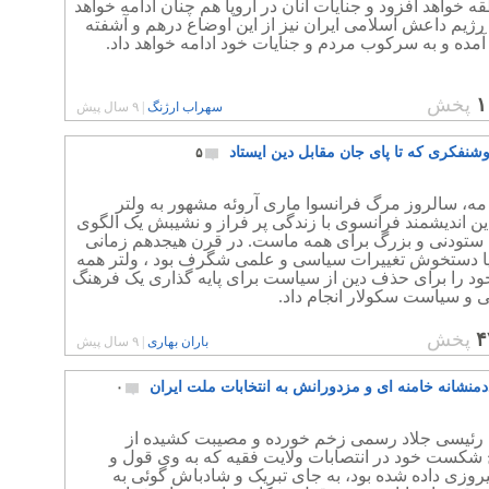
ه خواهد افزود و جنایات آنان در اروپا هم چنان ادامه خواهد
ژیم داعش اسلامی ایران نیز از این اوضاع درهم و آشفته
آمده و به سرکوب مردم و جنایات خود ادامه خواهد داد.
۱
پخش
سهراب ارژنگ
|
۹ سال پیش
وشنفکری که تا پای جان مقابل دین ایستاد
۵
ه مه، سالروز مرگ فرانسوا ماری آروئه مشهور به ولتر
ن اندیشمند فرانسوی با زندگی پر فراز و نشیبش یک الگوی
 ستودنی و بزرگ برای همه ماست. در قرن هیجدهم زمانی
پا دستخوش تغییرات سیاسی و علمی شگرف بود ، ولتر همه
ود را برای حذف دین از سیاست برای پایه گذاری یک فرهنگ
ی و سیاست سکولار انجام داد.
۴
پخش
باران بهاری
|
۹ سال پیش
منشانه خامنه ای و مزدورانش به انتخابات ملت ایران
۰
م رئیسی جلاد رسمی زخم خورده و مصیبت کشیده از
 شکست خود در انتصابات ولایت فقیه که به وی قول و
روزی داده شده بود، به جای تبریک و شادباش گوئی به