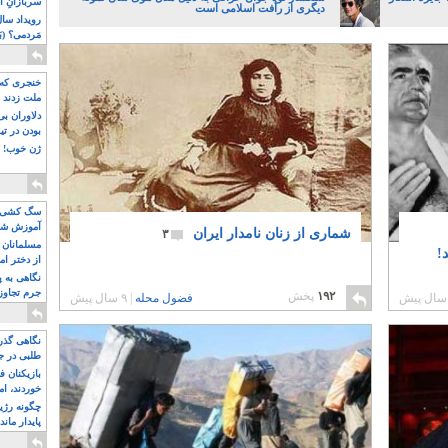
سربازانِ ا
دیگری از رأفت اسلامی است
مَردمی؟ (بَ
خنجری که 
ملت زدند
دلاوران ب
بودن در ت
ژن خوب! ت
سگ کشی، 
آموزش شکن
شماری از زنان نامدار ایران
۳
بیشتر
مسلمانان 
!
از دختر ام
مسلمان ه
نگاهی به پ
جرم تجاوز
۱۹۲
پخش
فضول محله
|
۹ سال پیش
آویز شدند!
نگاهی گذرا
طلبی در ج
بازیکنان ف
خوردند، ام
چگونه رژی
پایدار ماند