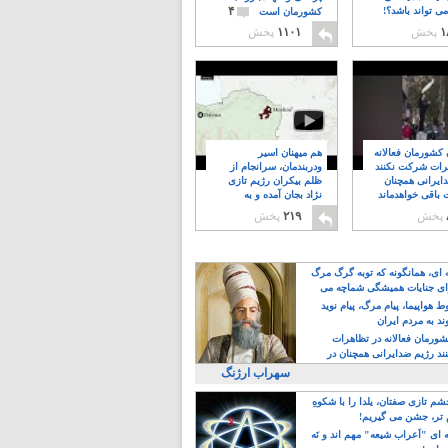
۴
ی تواند باشد؟!
کشورمان است
۱
پخش
۱۱۰۱
پخش
ن کشورمان فعالانه
هم میهنان اسیر
رات شرکت نکنند
ودربندمان، سرانجام از
ایرانی همچنان
ظلم بیکران رژیم تازی
 باقی خواهدماند
نژاد بجان آمده و به
۸
خبابانها ریختند
پخش
۲۱۹
پخش
ه ای، همانگونه که توبه گرگ مرگ
ی جنایات همیشگی شماچه می
!
 هواپیما، پیام مرگ، پیام نوید
د به مردم ایران
کشورمان فعالانه در تظاهرات
د رژیم ضدایرانی همچنان در
 خواهدماند
سهراب ارژنگ
م تازی صفتان، یلدا را با شکوهِ
 تر، جشن می گیریم!
 ای "اَعراب شیعه" مهم اند و نَه