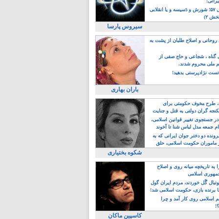
یرانی!
رویداد سال ۵۷؛ شورش و دَسیسه و یا انقلابی
خش ۲)
سیروس پارسا
روحانی و اصلاح طلبان از پشت به
ی گناه ، شجاعی و حاج صفی از
یم ملی محروم شدند.
ست نژادپرستی بدهید!
باران بهاری
طرح مخوف حکومتی برای
جه گران دولتی به قتل و جنایت
در جستجوی تغییر قوانین اسلامی،
ام جمعه مدل لباس شنا تا آخوند
مجنسگرا!
رونده دو دختر جوان ایرانی که به
 ماموران حکومت اسلامی، حلق
شکوه بختیاری
 به تاریخچه میانه روی و اصلاح
مهوری اسلامی
وتبال گًل خوردند، مردم ایران گول
ا برنده بازی، حکومت اسلامی شد!
م اسلامی روی کار آمد و چرا
؟!
کاسپین ماکان