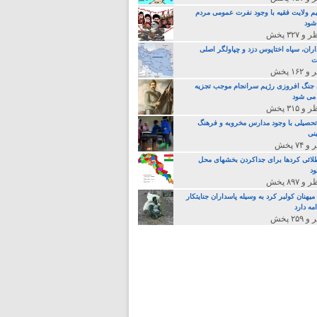
م ولایت فقیه با وجود نفرت عمومی مردم
 شود
اران، سپاه اختاپوس دزد و چپاولگر اصلی
ت
جنگ افروزی رژیم سرانجام موجب تجزیه
می شود
تحصیلی با وجود مدارس مخروبه و فرهنگ
نی
لائی کردها برای جداکردن بخشهای محل
د
یهنان کولبر کرد به وسیله پاسداران جنایتکار
مه دارد