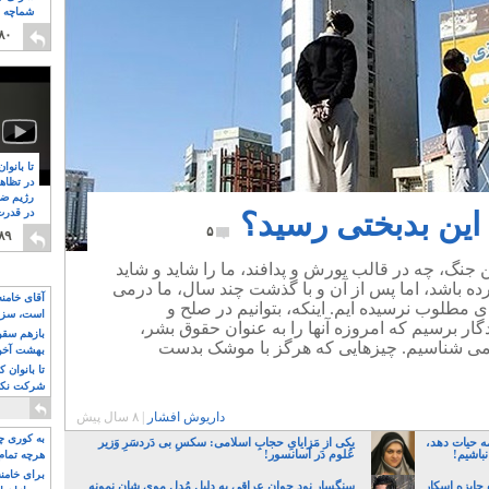
شماچه م
۸
۸۰
تا بانوا
در تظاه
رژیم ضد
 این بدبختی رسید؟
در قدرت
۸
۵
۸۹
 جنگ، چه در قالب یورش و پدافند، ما را شاید و شاید
رده باشد، اما پس از آن و با گذشت چند سال، ما درمی
آقای خامن
 ی مطلوب نرسیده ایم. اینکه، بتوانیم در صلح و
است، سزا
گار برسیم که امروزه آنها را به عنوان حقوق بشر،
تواند باشد؟
بازهم سقوط
 می شناسیم. چیزهایی که هرگز با موشک بدست
بهشت آخون
تا بانوان 
شرکت نکنن
قدرت باقی
داریوش افشار
|
۸ سال پیش
به کوری چش
ه حیات دهد،
یکی از مَزایایِ حجابِ اسلامی: سکسِ بی دَردسَرِ وَزیر
نباشیم!
عُلوم دَر آسانسور!
هرچه تمام
برای خامنه
 جایزه اسکار
سنگسار نود جوان عراقی به دلیل مُدل موی شان نمونه