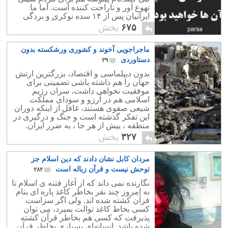
تهوع آور و ناراحت کننده است. اما ما
ایرانیان پس از ۱۴ سده نوکری و بردگی
تازیان، بازهم به مرده پرستی آنان می
۶۷۵
پخش
پردازیم.
ماجراجویی آخوند و کشوری ورشکسته بدون
دستاوردی
۲۹
بدون دیپلماسی و اقتصاد، بزرگترین ارتش
جهان را هم داشته باشی تضمینی برای
موفقیت نخواهی داشت، سران رژیم
اسلامی هم در آرزو و سودای مملکت
شیعی صفوی هستند، غافل از اینکه دوران
این تفکر گذشته است و جنگ و درگیری در
منطقه ، بیش از هر جا ، به ضرر ایران.
ایرانی که نه ذخایر ارزی دارد و نه توان یک
۳۲۷
پخش
درگیری نظامی.
مردان کابل نشان دادند که دین اسلام جز
توحش نیست و قرآن زباله است
۲۸۲
نگارنده نمی داند که از آغاز فتنه ی اسلام تا
به امروز چند نفر بخاطر کاغذ پاره ای بنام
قرآن کشته شده اند. ولی اگر سزاست
کسی بخاط کاغذ توالت بمیرد، می توان
پذیرفت که کسی هم بخاطر قرآن کشته
شده باشد. انسانهای بسیاری بخاطر قرآن