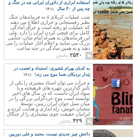
استفاده ابزاری از دلاوران ایرانی چه در جنگ و
چه پس از ۳۰ سال
۱۴
شب عملیات کربلای 4 به فرماندهان جنگ
نظیر رفسنجانی و خرازی اطلاع می دهند
که عملیلت لو رفته است و عراق آمادگی
کامل برای قیچی کردن ایران را دارد. ولی
این فرماندهان به همراه امام شان، جنایتی
بزرگ می نمایند و اعلام آغاز عملیات را می
دهند و به همین سادگی در چند ساعت
12000 ایرانی کشته و 4000 اسیر می شوند!
۲۵۴۰
پخش
به کدبان بهرام مُشیری: استبداد و تَعصب در
پَندار نزدیکان شما موج می زند!
۱۹
ه جرأت می توان استاد مشیری را یکی از
تأثیر گذارترین چهره های فرهیخته و با
سواد ایران دانست که در سال های اخیر
توانسته است موج خردگرایی بزرگی را در
میان نسل جوان ایران زمین، توسط
سخنان خویش، راه اندازی و هدایت کرده و
ایرانیان حقیقت جوی بیشماری را از چنگال
اسارت دین اسلام و خرافات برهاند.
۴۲۹
پخش
داعش چیز جدیدی نیست، محمد و علی دوربین