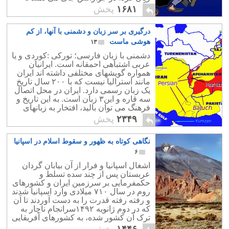
انگل و میکرب های خود را از دست بدهد.
۱۶۸۱
پخش
درگیری بر سر زبان و دشمنی با آنها، از کم
هوشی ماست
۱۳
دشمنی با زبان فارسی؛ تورکی :کوردی و یا
عربی اشتباهی احمقانه است. ایرانیان
همواره گویشهای مختلفی داشته اند ایران
مانند استرالیا نیست که با ۲۰۰ سال تاریخ
یک زبان رسمی دارد. ایران در محل اتصال
سه قاره و این۳ زبان است. به این تاریخ و
فرهنگ می توان بالید، افتخار به زبانهای
مادری ما، احترام به خود ماست.
۲۳۴۹
پخش
نگاهی کوتاه به ظهور و سقوط اسلام در اسپانیا
۶
اشغال اسپانیا و فرار از آن بیابان گردان
عربستان پس از چند سده تسلط و
حکمفرمایی بر سرزمین ایران و کشورهای
روم در سال ۷۱۰ میلادی وارد اسپانیا شدند
و رفته رفته قدرت را به دست آوردند تا آن
که در دوم ژانویه ۱۴۹۲سرانجام ناچار به
ترک آن کشور شده، به کشورهای آفریقایی
مانند مراکش و تونس مهاجرت کردند..