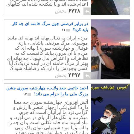
اعدام شده اند و یا شکنجه شده اند، کتابهای
بسیاری را اعراب وحشی حجاز در زمان
۶۷۳۸
پخش
حمله به ایران آتش زدند؛ آنها فریاد می زدند
« لا حکم الّا قرآن » ، تعجب و عقده ی
در برابر فرصتی چون مرگ خامنه ای چه کار
اعراب این بود که قرآن را تنها کتاب دارای
معرفت می دانستند و وقتی به ایران
باید کرد؟
۱۱
رسیدند با دریایی از اشعار بزرگانی چون
مردم ایران به دنبال بهانه اند بهانه ای مانند
مانی و مزدک روبرو شدند.پس با شعار
موسوی، مرگ مرتضی پاشایی ، بازی
اینکه "قرآن ما را بس است" ارزشمند ترین
فوتبال و چهارشنبه سوری! بهانه ای که
ذخایر 450 سال پادشاهی ساسانیان را آتش
مردم با آن بیرون بیایند کافیست که به
زدند. براستی کتابی که باعث مرگ انسانها
تظاهرات و اعتراض بدل شود!. چه بهانه ای
می شود و کتلبی که بخاطرش هزاران
بهتر از مرگ خامنه ای در آینده نزدیک؟. آیا
کتاب را آتش زده اند چه خاصیتی جز
کسی وجودش را دارد که رضاشاه شود؟.
توحش دارد؟
حتی کسی شجاعت خمینی دجّال را دارد؟
۲۶۹۷
پخش
احمد خاتمی جغد ولایت، چهارشنبه سوری جشن
بزرگ ملی ما را حرام می داند!
۱۷
آتش افروزی چهارشنبه سوری چه معنا
دارد؟ آتش یکی ازچهار عنصر باارزش و
گرامی نزد ما ایرانیان است که جرم،
میکرب، و انگل هارا از پای در می آورد، و
ماه اسپند ماه خانه تکانی است و آن چه را
با آب و یا مواد شیمیایی نتوان پاک و بی
زیان کرد، در جوارآتش جای می دهند تا