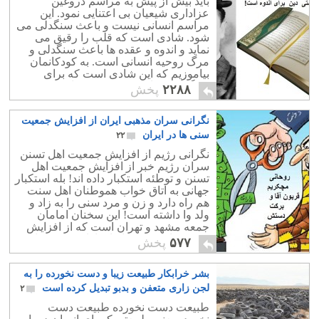
باید بیش از پیش به مراسم دروغین
عزاداری شیعیان بی اعتنایی نمود. این
مراسم انسانی نیست و باعث سنگدلی می
شود. شادی است که قلب را رقیق می
نماید و اندوه و عقده ها باعث سنگدلی و
مرگ روحیه انسانی است. به کودکانمان
بیاموزیم که این شادی است که برای
زندگی مفید است و در غم و زاری کردن
۲۲۸۸
پخش
فایده ای نیست.
نگرانی سران مذهبی ایران از افزایش جمعیت
سنی ها در ایران
۲۲
نگرانی رژیم از افزایش جمعیت اهل تسنن
سران رژیم خبر از افزایش جمعیت اهل
تسنن و توطئه استکبار داده اند! بله استکبار
جهانی به اتاق خواب هموطنان اهل سنت
هم راه دارد و زن و مرد سنی را به زاد و
ولد وا داشته است! این سخنان امامان
جمعه مشهد و تهران است که از افزایش
جمعیت اهل تسنن ابراز ناراحتی کرده اند!
۵۷۷
پخش
بشر خرابکار طبیعت زیبا و دست نخورده را به
لجن زاری متعفن و بدبو تبدیل کرده است
۲
طبیعت دست نخورده طبیعت دست