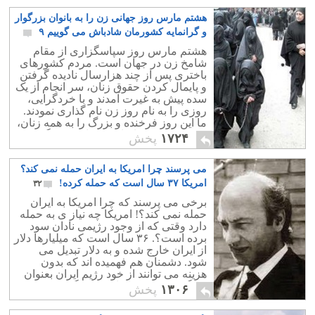
هشتم مارس روز جهانی زن را به بانوان بزرگوار
و گرانمایه کشورمان شادباش می گوییم ۹
۱۴
هشتم مارس روز سپاسگزاری از مقام
شامخ زن در جهان است. مردم کشورهای
باختری پس از چند هزارسال نادیده گرفتن
و پایمال کردن حقوق زنان، سر انجام از یک
سده پیش به غیرت آمدند و با خردگرایی،
روزی را به نام روز زن نام گذاری نمودند.
ما این روز فرخنده و بزرگ را به همه زنان،
به ویژه هم میهنانمان شادباش می گوییم.
۱۷۲۴
پخش
می پرسند چرا امریکا به ایران حمله نمی کند؟
امریکا ۳۷ سال است که حمله کرده!
۳۲
برخی می پرسند که چرا امریکا به ایران
حمله نمی کند؟! امریکا چه نیاز ی به حمله
دارد وقتی که از وجود رژیمی نادان سود
برده است؟. ۳۶ سال است که میلیارها دلار
از ایران خارج شده و به دلار تبدیل می
شود. دشمنان هم فهمیده اند که بدون
هزینه می توانند از خود رژیم ایران بعنوان
بزرگترین دشمن ایران بهره یگیرند.
۱۳۰۶
پخش