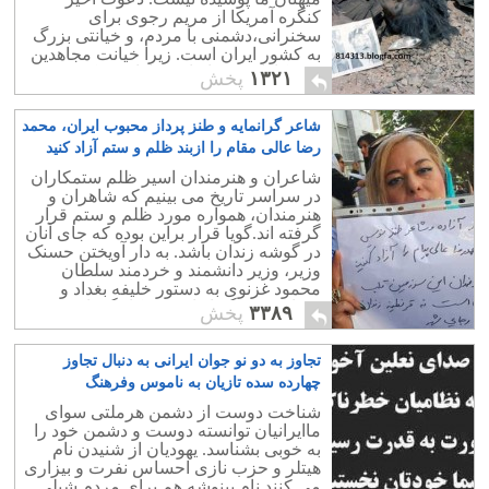
کنگره آمریکا از مریم رجوی برای
سخنرانی،دشمنی با مردم، و خیانتی بزرگ
به کشور ایران است. زیرا خیانت مجاهدین
و همکارانش به ایران فراوان و ذکر همه
۱۳۲۱
پخش
آنها ناگفتنی است.
شاعر گرانمایه و طنز پرداز محبوب ایران، محمد
رضا عالی مقام را ازبند ظلم و ستم آزاد کنید
۱
شاعران و هنرمندان اسیر ظلم ستمکاران
در سراسر تاریخ می بینیم که شاهران و
هنرمندان، همواره مورد ظلم و ستم قرار
گرفته اند.گویا قرار براین بوده که جای آنان
در گوشه زندان باشد. به دار آویختن حسنک
وزیر، وزیر دانشمند و خردمند سلطان
م‍‍‍‍‍حمود غزنوی به دستور خلیفه بغداد و
دههانمونه دیگر از این خودکامگی است.
۳۳۸۹
پخش
تجاوز به دو نو جوان ایرانی به دنبال تجاوز
چهارده سده تازیان به ناموس وفرهنگ
کشورمان
۳
شناخت دوست از دشمن هرملتی سوای
ماایرانیان توانسته دوست و دشمن خود را
به خوبی بشناسد. یهودیان از شنیدن نام
هیتلر و حزب نازی احساس نفرت و بیزاری
می کنند.نام پینوشه هم برای مردم شیلی