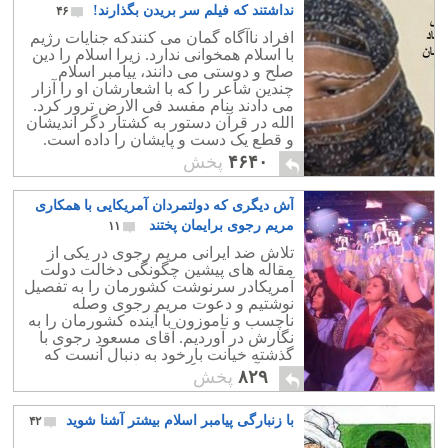
نداشتند که فیلم سر بریدن بگذارند!
۴۶
افراد ناآگاه گمان می کنندکه جنایات رژیم
با اسلام همخوانی ندارد. زیرا اسلام را دین
صلح و دوستی می دانند، ییامبر اسلام
چندین شاعر را که با اشعارشان او را آزار
می دادند بنام مفسد فی الارض ترور کرد.
الله در قرآن دستور به کشتار دگر اندیشان
و قطع یک دست و پایشان را داده است.
۴۶۴۰
پخش
آش دیگری که دولتمردان آمریکایی با همکاری
مریم رجوی برایمان پختند
۱۱
تلاش ضد ایرانی مریم رجوی در یکی از
مقاله های پیشین چگونگی دخالت دولت
آمریکادر سرنوشت کشورمان را به تفصیل
نوشتیم و دعوت مریم رجوی وصله
ناچسب و ناموزون با آینده کشورمان را به
نگارش در آوردیم. آقای مسعود رجوی با
گذشته خیانت بارخود به دنبال آنست که
رژیم آخوندی دیگری مشابه رژیم کنونی در
۸۲۹
پخش
ایران برپا کند.
با زنبارگی پیامبر اسلام بیشتر آشنا شوید
۴۲