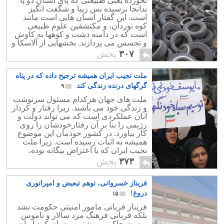
نخورده یعنی طبیعتی که پای انسان دو پا
بدانجا نرسیده بس زیبا و شگفت انگیز
است. این گفتار انسان هایی است مانند
کوه نوردان، و مکتشفین علوم طبیعی
است که در دامنه دشت و کوهها به کاوش
و تجسس می پردازند. بخشهایی از آلاسکا و
نقاط قطبی نیز که پای بشر بدانجا نرسیده
۳۰۷
پخش
بر این زمره اند.
ملت نجیب ایران همیشه ترجیح داده که در پناه
گرگهای درنده زندگی کند
۹
ملت های جهان هرکدام مسئول سرنوشت
و زندگی خود می باشند. زیرا رفتار و کردار
آنان عملکردی است که می تواند دولت و
رژیمی را بنا بر آن رفتارخودشان را روی
کار بیاورد. در کشور خودمان این موضوع
همیشه به اثبات رسیده است. زیرا ملت
نجیب ایران که با اعتراض بیگانه بوده،
ههواره راه را برای دیکتاتوری بازکرده
۳۷۳
پخش
است.
فریناز خسروانی، توهم تبعیض و امپراتوری
دروغ!
۱۵
فریناز قربانی مامور امنیتی حکومت نشد
بلکه قربانی فرهنگ مرد سالار و ناموس
پرست حاکم بر بیشتر مردمان کرد ایران