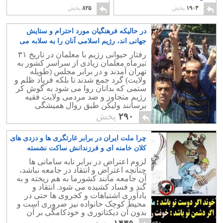
۱۹۰۳
پخش
۸۲۵
پخش
در حالیکه فرهنگیان مورد احترام و ستایش
جهانی اند، رژیم اسلامی آنان را به سلابه می
کشد
۳
رفتار حیوانی رژیم با معلمان در تاریخ ۳۱
تیرماه معلمان زیادی از سراسر کشور به
تهران آمدند و در برابر مجلس (طویله
ولایت) گرد جمع شدند تا بلکه فریاد ظلم و
ستمی که بدانان روا می شود به گوش کر
رژیم متجاوز و ضد مردمی ولایت فقیه
برسانند ولیکن طبق روال همیشگی
وحشیانه مورد حمله و ضرب و شتم رژیم
۲۹۰
پخش
قرار گرفتند.
چرا ملت ایران در برابر غارتگری ها و دزدی های
کلان خامنه ای و فرزندانش ساکت نشسته
است؟!
۷
لزوم اعتراض در برابر نابه سامانی ها
چنانچه اعتراض و انتقاد در جامعه نباشد،
آن جامعه مانند کشورما به هم ریخته و به
گند و فساد کشیده می شود. انتقاد و
یادآوری اشتباهات و کجروی ها حتی در
محیط کوچک خانواده نیز ضروری است و
بدون آن دیکتاتوری و خودکامگی بر آن
سایه می افکند. زن ستیزی نیز از پیامد