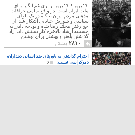
۲۲ بهمن! ۲۲ بهمن روزی غم انگیز برای
ملت ایران است. در واقع تمامی خرافات
مذهبی مردم ایران بناگاه در یک بلوای
سیاسی و شورش خیابانی آشکار شد. آن
حج رفتن محمّد رضا شاه و بودجه دادن به
حسینیه ارشاد بالاخره کار دستش داد. آزاد
گذاشتن باهنر و بهشتی برای نوشتن
تعلیمات دینی، شاه و مردم را از هم دور
۲۸۱۰
پخش
نمود
احترام گذاشتن به باورهای ضد انسانی دینداران،
دموکراسی نیست!
۶
اگر قرار است تا انسان ها چشم ها ی شان
را در برابر قوانین و دستورات ضد انسانی
گروهی ببندند و لام تا کام، از بدی ها و آزار
های آن اعتقاد سخن نگویند، چرا که تعداد
کسانی که بدان اعتقادات باور دارند بسیار
زیاد است، آن جامعه دموکراتیک نبوده و در
واقع قانون حاکم بر آن جامعه، "دیکتاتوری
اکثریت" می باشد
۲۵۷۴
پخش
آنجا که وجدانها به خواب رفت و قلبهاسیاه
گشت، جلاد داعش نیز قربانی خود را زنده زنده
در آتش بسوزاند
۲۱