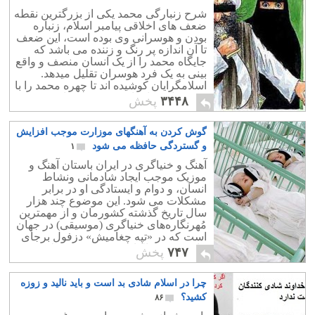
شرح زنبارگی محمد یکی از بزرگترین نقطه
ضعف های اخلاقی پیامبر اسلام، زنباره
بودن و هوسرانی وی بوده است، این ضعف
تا آن اندازه پر رنگ و زننده می باشد که
جایگاه محمد را از یک انسان منصف و واقع
بینی به یک فرد هوسران تقلیل میدهد.
اسلامگرایان کوشیده اند تا چهره محمد را با
دروغ های شاخدار خودخوب نشان دهند.
۳۴۴۸
پخش
گوش کردن به آهنگهای موزارت موجب افزایش
و گستردگی حافظه می شود
۱
آهنگ و خنیاگری در ایران باستان آهنگ و
موزیک موجب ایجاد شادمانی ونشاط
انسان، و دوام و ایستادگی او در برابر
مشکلات می شود. این موضوع چند هزار
سال تاریخ گذشته کشورمان و از مهمترین
مُهرنگاره‌های خنیاگری (موسیقی) در جهان
است که در «تپه چغامیش» دزفول برجای
مانده و در سالهای ۱۹۶۱-۱۹۶۶ میلادی،
۷۴۷
پخش
یافت شده است.
چرا در اسلام شادی بد است و باید نالید و زوزه
کشید؟
۸۶