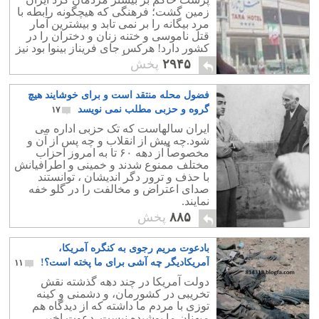
زمین گشت؛ فرهنگی که هیچگونه رابطه با
مرد بیگانه را بر نمی تابد و بیشترین آمار
قتل ناموسی و ختنه زنان و دختران را در
کشور دارد! هرکس جای فریناز بینوا بود نیز
جز فرار، به چیز دیگری نمی اندیشید.
۲۹۴۵
پخش
فضول محله منتقد است و برای خوشایند هیچ
گروه و حزبی مطلب نمی نویسد
۱۷
ایران سالهاست که تک حزبی اداره می
شود.چه پیش از انقلاب و چه پس از آن و
مخصوصاً از دهه ۶۰ تا به امروز احزاب
مختلف ممنوع شدند و خمینی و اطرافیانش
با حذف و ترور دگر اندیشان ، توانستند
صدای اعتراض و مخالفت را در گلو خفه
نمایند.
۸۸۵
پخش
بادعوت مریم رجوی به کنگره آمریکا،
آمریکادیگر چه آشی برای ما پخته است؟!
۱۱
دولت آمریکا در چند دهه گذشته نقش
تخریبی در کشورمان، و دشمنی و کینه
توزی با مردم ما داشته که از دیدگاه هم
میهنان ما پوشیده نیست. دعوت اخیر