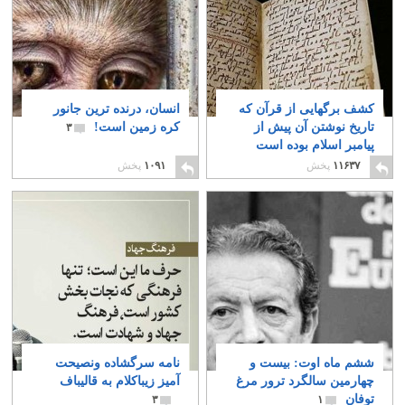
کشف برگهایی از قرآن که
انسان، درنده ترین جانور
تاریخ نوشتن آن پیش از
کره زمین است!
۳
پیامبر اسلام بوده است
۳۵
۱۱۶۳۷
پخش
۱۰۹۱
پخش
ششم ماه اوت: بیست و
نامه سرگشاده ونصیحت
چهارمین سالگرد ترور مرغ
آمیز زیباکلام به قالیباف
توفان
۳
۱