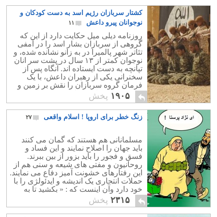
کشتار سربازان رژیم اسد به دست کودکان و
نوجوانان پیرو داعش
۱۱
روزنامه دیلی میل حکایت دارد از این که
گروهی از سربازان بشار اسد را در آمفی
تئاتر شهر پالمیرا در به زانو نشانده شده، و
نوجوان کمتر از ۱۳ سال در پشت سر انان
تپانچه به دست ایستاده اند. آنگاه پس از
سخنرانی یکی از رهبران داعش، با یک
فرمان گروه سربازان را نقش بر زمین و
در خون خودشان غوطه ور می سازند.
۱۹۰۵
پخش
زنگ خطر برای اروپا ! اسلام واقعی
۲۷
مسلمانانی هم هستند که گمان می کنند
باید جهان را اصلاح نمایند و این فساد و
فسق و فجور را باید بزور از بین ببرند.
روحانیون و مفتی های شیعه و سنی هم از
این رفتارهای خشونت آمیز دفاع می نمایند.
حملات انتحاری یک اندیشه و ایدئولژی را با
خود دارد وآن اینست که : « بکشید تا به
بهشت بروید !»
۲۳۱۵
پخش