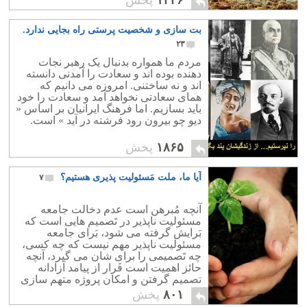
۱۴۴۶
پخش
بت سازی و شخصیت پرستی راه بجایی ندارد.
۲۳
مردم ما همواره بدنبال یک رهبر نجات
دهنده بوده اند و سعادت را آمدنی دانسته
اند و نه ساختنی. امروزه می دانیم که
همای سعادتی نخواهد آمد و سعادت را خود
باید بسازیم. اما فرهنگ ایرانیان بر اساس «
دیو چو بیرون رود فرشته در آید » است.
۱۸۶۵
پخش
آیا ما، ملت مَسئولیت پذیری هستیم؟
۷
آنچه مُبرهن است عدم دخالت جامعه
مسئولیت ناپذیر در تَصمیم هایی است که
بَرایش گرفته می شود، بَرای جامعه
مسئولیت ناپذیر مهم نیست که چه کسی،
چه تَصمیمی را برای شان می گیرد، آنچه
حائز اهمیت است فَرار از پیامد آزادانه
تصمیم گرفتن و امکان پروژه متهم سازی
است!
۸۰۱
پخش