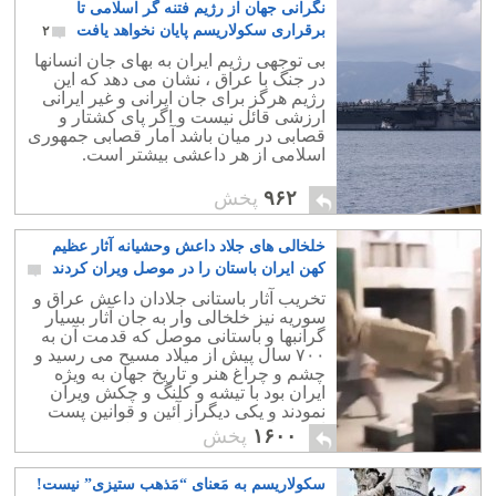
نگرانی جهان از رژیم فتنه گر اسلامی تا
برقراری سکولاریسم پایان نخواهد یافت
۲
بی توجهی رژیم ایران به بهای جان انسانها
در جنگ با عراق ، نشان می دهد که این
رژیم هرگز برای جان ایرانی و غیر ایرانی
ارزشی قائل نیست و اگر پای کشتار و
قصابی در میان باشد آمار قصابی جمهوری
اسلامی از هر داعشی بیشتر است.
۹۶۲
پخش
خلخالی های جلاد داعش وحشیانه آثار عظیم
کهن ایران باستان را در موصل ویران کردند
۶
تخریب آثار باستانی جلادان داعش عراق و
سوریه نیز خلخالی وار به جان آثار بسیار
گرانبها و باستانی موصل که قدمت آن به
۷۰۰ سال پیش از میلاد مسیح می رسید و
چشم و چراغ هنر و تاریخ جهان به ویژه
ایران بود با تیشه و کلنگ و چکش ویران
نمودند و یکی دیگراز آئین و قوانین پست
اسلام ناب محمدی را در محل پیاده نمودند.
۱۶۰۰
پخش
سکولاریسم به مَعنای “مَذهب ستیزی” نیست!