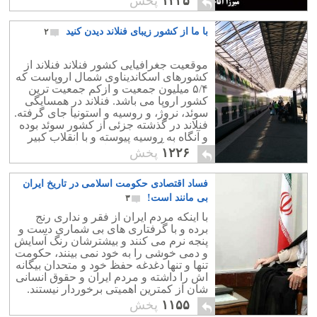
۱۴۳۵
پخش
های آن است
با ما از کشور زیبای فنلاند دیدن کنید
۲
موقعیت جغرافیایی کشور فنلاند فنلاند از
کشورهای اسکاندیناوی شمال اروپاست که
۵/۴ میلیون جمعیت و ازکم جمعیت ترین
کشور اروپا می باشد. فنلاند در همسایگی
سوئد، نروژ، و روسیه و استونیا جای گرفته.
فنلاند در گذشته جزئی از کشور سوئد بوده
و آنگاه به روسیه پیوسته و با انقلاب کبیر
روسیه از آن کشور جدا شده است.
۱۲۲۶
پخش
فساد اقتصادی حکومت اسلامی در تاریخ ایران
بی مانند است!
۳
با اینکه مردم ایران از فقر و نداری رنج
برده و با گرفتاری های بی شماری دست و
پنجه نرم می کنند و بیشترشان رنگ آسایش
و دمی خوشی را به خود نمی بینند، حکومت
تنها و تنها دغدغه حفظ خود و متحدان بیگانه
اش را داشته و مردم ایران و حقوق انسانی
شان از کمترین اهمیتی برخوردار نیستند.
۱۱۵۵
پخش