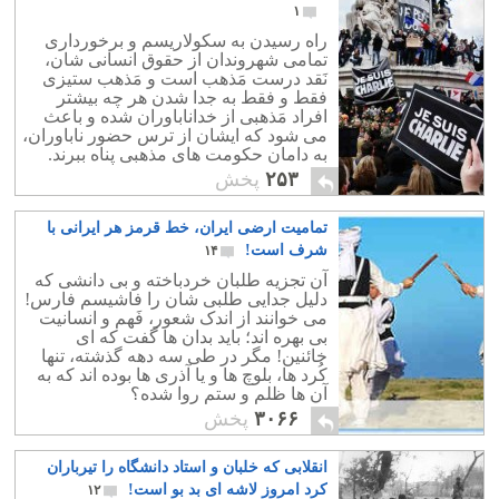
۱
راه رسیدن به سکولاریسم و برخورداری
تمامی شهروندان از حقوق انسانی شان،
نَقد درست مَذهب است و مَذهب ستیزی
فقط و فقط به جدا شدن هر چه بیشتر
افراد مَذهبی از خداناباوران شده و باعث
می شود که ایشان از ترس حضور ناباوران،
به دامان حکومت های مذهبی پناه ببرند.
۲۵۳
پخش
تمامیت ارضی ایران، خط قرمز هر ایرانی با
شرف است!
۱۴
آن تجزیه طلبان خردباخته و بی دانشی که
دلیل جدایی طلبی شان را فاشیسم فارس!
می خوانند از اندک شعور، فَهم و انسانیت
بی بهره اند؛ باید بدان ها گفت که ای
خائنین! مگر در طی سه دهه گذشته، تنها
کُرد ها، بلوچ ها و یا آذری ها بوده اند که به
آن ها ظلم و ستم روا شده؟
۳۰۶۶
پخش
انقلابی که خلبان و استاد دانشگاه را تیرباران
کرد امروز لاشه ای بد بو است!
۱۲