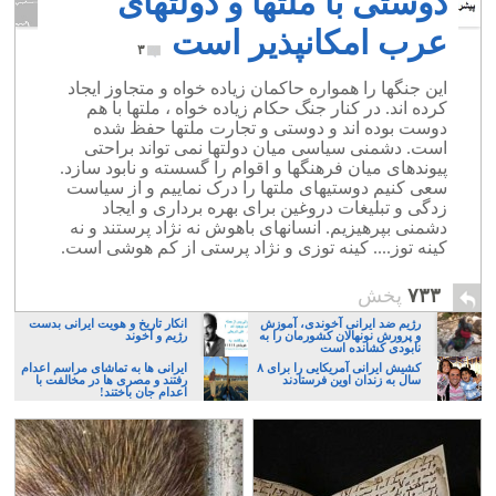
دوستی با ملتها و دولتهای
عرب امکانپذیر است
۳
این جنگها را همواره حاکمان زیاده خواه و متجاوز ایجاد
کرده اند. در کنار جنگ حکام زیاده خواه ، ملتها با هم
دوست بوده اند و دوستی و تجارت ملتها حفظ شده
است. دشمنی سیاسی میان دولتها نمی تواند براحتی
پیوندهای میان فرهنگها و اقوام را گسسته و نابود سازد.
سعی کنیم دوستیهای ملتها را درک نماییم و از سیاست
زدگی و تبلیغات دروغین برای بهره برداری و ایجاد
دشمنی بپرهیزیم. انسانهای باهوش نه نژاد پرستند و نه
کینه توز.... کینه توزی و نژاد پرستی از کم هوشی است.
۷۳۳
پخش
رژیم ضد ایرانی آخوندی، آموزش
انکار تاریخ و هویت ایرانی بدست
و پرورش نونهالان کشورمان را به
رژیم و آخوند
نابودی کشانده است
کشیش ایرانی آمریکایی را برای ۸
ایرانی ها به تماشای مراسم اعدام
سال به زندان اوین فرستادند
رفتند و مصری ها در مخالفت با
اعدام جان باختند!