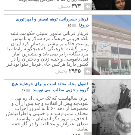
ههواره راه را برای دیکتاتوری بازکرده
۳۷۳
پخش
است.
فریناز خسروانی، توهم تبعیض و امپراتوری
دروغ!
۱۵
فریناز قربانی مامور امنیتی حکومت نشد
بلکه قربانی فرهنگ مرد سالار و ناموس
پرست حاکم بر بیشتر مردمان کرد ایران
زمین گشت؛ فرهنگی که هیچگونه رابطه با
مرد بیگانه را بر نمی تابد و بیشترین آمار
قتل ناموسی و ختنه زنان و دختران را در
کشور دارد! هرکس جای فریناز بینوا بود نیز
جز فرار، به چیز دیگری نمی اندیشید.
۲۹۴۵
پخش
فضول محله منتقد است و برای خوشایند هیچ
گروه و حزبی مطلب نمی نویسد
۱۷
ایران سالهاست که تک حزبی اداره می
شود.چه پیش از انقلاب و چه پس از آن و
مخصوصاً از دهه ۶۰ تا به امروز احزاب
مختلف ممنوع شدند و خمینی و اطرافیانش
با حذف و ترور دگر اندیشان ، توانستند
صدای اعتراض و مخالفت را در گلو خفه
نمایند.