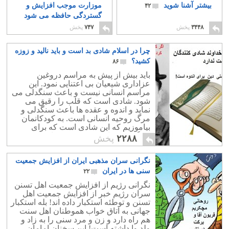
بیشتر آشنا شوید
موزارت موجب افزایش و
۴۲
گستردگی حافظه می شود
۱
۳۴۴۸
پخش
۷۴۷
پخش
چرا در اسلام شادی بد است و باید نالید و زوزه
کشید؟
۸۶
باید بیش از پیش به مراسم دروغین
عزاداری شیعیان بی اعتنایی نمود. این
مراسم انسانی نیست و باعث سنگدلی می
شود. شادی است که قلب را رقیق می
نماید و اندوه و عقده ها باعث سنگدلی و
مرگ روحیه انسانی است. به کودکانمان
بیاموزیم که این شادی است که برای
زندگی مفید است و در غم و زاری کردن
۲۲۸۸
پخش
فایده ای نیست.
نگرانی سران مذهبی ایران از افزایش جمعیت
سنی ها در ایران
۲۲
نگرانی رژیم از افزایش جمعیت اهل تسنن
سران رژیم خبر از افزایش جمعیت اهل
تسنن و توطئه استکبار داده اند! بله استکبار
جهانی به اتاق خواب هموطنان اهل سنت
هم راه دارد و زن و مرد سنی را به زاد و
ولد وا داشته است! این سخنان امامان