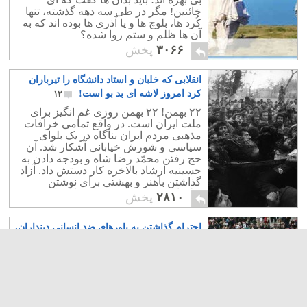
خائنین! مگر در طی سه دهه گذشته، تنها
کُرد ها، بلوچ ها و یا آذری ها بوده اند که به
آن ها ظلم و ستم روا شده؟
۳۰۶۶
پخش
انقلابی که خلبان و استاد دانشگاه را تیرباران
کرد امروز لاشه ای بد بو است!
۱۲
۲۲ بهمن! ۲۲ بهمن روزی غم انگیز برای
ملت ایران است. در واقع تمامی خرافات
مذهبی مردم ایران بناگاه در یک بلوای
سیاسی و شورش خیابانی آشکار شد. آن
حج رفتن محمّد رضا شاه و بودجه دادن به
حسینیه ارشاد بالاخره کار دستش داد. آزاد
گذاشتن باهنر و بهشتی برای نوشتن
تعلیمات دینی، شاه و مردم را از هم دور
۲۸۱۰
پخش
نمود
احترام گذاشتن به باورهای ضد انسانی دینداران،
دموکراسی نیست!
۶
اگر قرار است تا انسان ها چشم ها ی شان
را در برابر قوانین و دستورات ضد انسانی
گروهی ببندند و لام تا کام، از بدی ها و آزار
های آن اعتقاد سخن نگویند، چرا که تعداد
کسانی که بدان اعتقادات باور دارند بسیار