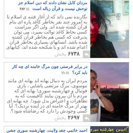
مردان کابل نشان دادند که دین اسلام جز
توحش نیست و قرآن زباله است
۲۸۲
نگارنده نمی داند که از آغاز فتنه ی اسلام تا
به امروز چند نفر بخاطر کاغذ پاره ای بنام
قرآن کشته شده اند. ولی اگر سزاست
کسی بخاط کاغذ توالت بمیرد، می توان
پذیرفت که کسی هم بخاطر قرآن کشته
شده باشد. انسانهای بسیاری بخاطر قرآن
اعدام شده اند و یا شکنجه شده اند، کتابهای
بسیاری را اعراب وحشی حجاز در زمان
۶۷۳۸
پخش
حمله به ایران آتش زدند؛ آنها فریاد می زدند
« لا حکم الّا قرآن » ، تعجب و عقده ی
در برابر فرصتی چون مرگ خامنه ای چه کار
اعراب این بود که قرآن را تنها کتاب دارای
معرفت می دانستند و وقتی به ایران
باید کرد؟
۱۱
رسیدند با دریایی از اشعار بزرگانی چون
مردم ایران به دنبال بهانه اند بهانه ای مانند
مانی و مزدک روبرو شدند.پس با شعار
موسوی، مرگ مرتضی پاشایی ، بازی
اینکه "قرآن ما را بس است" ارزشمند ترین
فوتبال و چهارشنبه سوری! بهانه ای که
ذخایر 450 سال پادشاهی ساسانیان را آتش
مردم با آن بیرون بیایند کافیست که به
زدند. براستی کتابی که باعث مرگ انسانها
تظاهرات و اعتراض بدل شود!. چه بهانه ای
می شود و کتلبی که بخاطرش هزاران
بهتر از مرگ خامنه ای در آینده نزدیک؟. آیا
کتاب را آتش زده اند چه خاصیتی جز
کسی وجودش را دارد که رضاشاه شود؟.
توحش دارد؟
حتی کسی شجاعت خمینی دجّال را دارد؟
۲۶۹۷
پخش
احمد خاتمی جغد ولایت، چهارشنبه سوری جشن