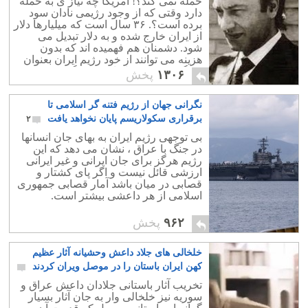
حمله نمی کند؟! امریکا چه نیاز ی به حمله
دارد وقتی که از وجود رژیمی نادان سود
برده است؟. ۳۶ سال است که میلیارها دلار
از ایران خارج شده و به دلار تبدیل می
شود. دشمنان هم فهمیده اند که بدون
هزینه می توانند از خود رژیم ایران بعنوان
بزرگترین دشمن ایران بهره یگیرند.
۱۳۰۶
پخش
نگرانی جهان از رژیم فتنه گر اسلامی تا
برقراری سکولاریسم پایان نخواهد یافت
۲
بی توجهی رژیم ایران به بهای جان انسانها
در جنگ با عراق ، نشان می دهد که این
رژیم هرگز برای جان ایرانی و غیر ایرانی
ارزشی قائل نیست و اگر پای کشتار و
قصابی در میان باشد آمار قصابی جمهوری
اسلامی از هر داعشی بیشتر است.
۹۶۲
پخش
خلخالی های جلاد داعش وحشیانه آثار عظیم
کهن ایران باستان را در موصل ویران کردند
۶
تخریب آثار باستانی جلادان داعش عراق و
سوریه نیز خلخالی وار به جان آثار بسیار