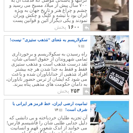
گرانبها و باستانی موصل که قدمت آن به
۷۰۰ سال پیش از میلاد مسیح می رسید و
چشم و چراغ هنر و تاریخ جهان به ویژه
ایران بود با تیشه و کلنگ و چکش ویران
نمودند و یکی دیگراز آئین و قوانین پست
اسلام ناب محمدی را در محل پیاده نمودند.
۱۶۰۰
پخش
سکولاریسم به مَعنای “مَذهب ستیزی” نیست!
۱
راه رسیدن به سکولاریسم و برخورداری
تمامی شهروندان از حقوق انسانی شان،
نَقد درست مَذهب است و مَذهب ستیزی
فقط و فقط به جدا شدن هر چه بیشتر
افراد مَذهبی از خداناباوران شده و باعث
می شود که ایشان از ترس حضور ناباوران،
به دامان حکومت های مذهبی پناه ببرند.
۲۵۳
پخش
تمامیت ارضی ایران، خط قرمز هر ایرانی با
شرف است!
۱۴
آن تجزیه طلبان خردباخته و بی دانشی که
دلیل جدایی طلبی شان را فاشیسم فارس!
می خوانند از اندک شعور، فَهم و انسانیت
بی بهره اند؛ باید بدان ها گفت که ای