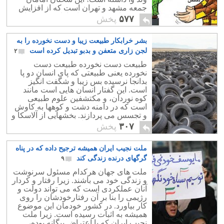
جمعه مشهد و تهران است که از افزایش
جمعیت اهل تسنن ابراز ناراحتی کرده اند!
۵۷۷
پخش
بشر خرابکار طبیعت زیبا و دست نخورده را به
لجن زاری متعفن و بدبو تبدیل کرده است
۲
طبیعت دست نخورده طبیعت دست
نخورده یعنی طبیعتی که پای انسان دو پا
بدانجا نرسیده بس زیبا و شگفت انگیز
است. این گفتار انسان هایی است مانند
کوه نوردان، و مکتشفین علوم طبیعی
است که در دامنه دشت و کوهها به کاوش
و تجسس می پردازند. بخشهایی از آلاسکا و
نقاط قطبی نیز که پای بشر بدانجا نرسیده
۳۰۷
پخش
بر این زمره اند.
ملت نجیب ایران همیشه ترجیح داده که در پناه
گرگهای درنده زندگی کند
۹
ملت های جهان هرکدام مسئول سرنوشت
و زندگی خود می باشند. زیرا رفتار و کردار
آنان عملکردی است که می تواند دولت و
رژیمی را بنا بر آن رفتارخودشان را روی
کار بیاورد. در کشور خودمان این موضوع
همیشه به اثبات رسیده است. زیرا ملت
نجیب ایران که با اعتراض بیگانه بوده،