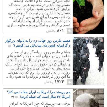
آنچه مُبرهن است عدم دخالت جامعه
مسئولیت ناپذیر در تَصمیم هایی است که
بَرایش گرفته می شود، بَرای جامعه
مسئولیت ناپذیر مهم نیست که چه کسی،
چه تَصمیمی را برای شان می گیرد، آنچه
حائز اهمیت است فَرار از پیامد آزادانه
تصمیم گرفتن و امکان پروژه متهم سازی
است!
۸۰۱
پخش
هشتم مارس روز جهانی زن را به بانوان بزرگوار
و گرانمایه کشورمان شادباش می گوییم ۹
۱۴
هشتم مارس روز سپاسگزاری از مقام
شامخ زن در جهان است. مردم کشورهای
باختری پس از چند هزارسال نادیده گرفتن
و پایمال کردن حقوق زنان، سر انجام از یک
سده پیش به غیرت آمدند و با خردگرایی،
روزی را به نام روز زن نام گذاری نمودند.
ما این روز فرخنده و بزرگ را به همه زنان،
به ویژه هم میهنانمان شادباش می گوییم.
۱۷۲۴
پخش
می پرسند چرا امریکا به ایران حمله نمی کند؟
امریکا ۳۷ سال است که حمله کرده!
۳۲
برخی می پرسند که چرا امریکا به ایران