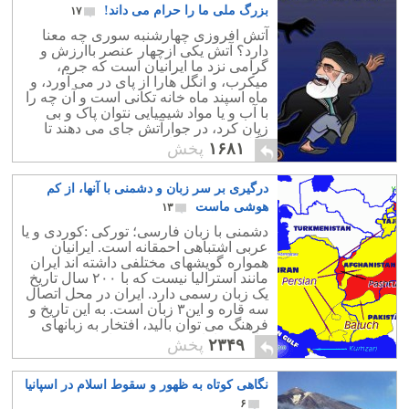
بزرگ ملی ما را حرام می داند!
۱۷
آتش افروزی چهارشنبه سوری چه معنا
دارد؟ آتش یکی ازچهار عنصر باارزش و
گرامی نزد ما ایرانیان است که جرم،
میکرب، و انگل هارا از پای در می آورد، و
ماه اسپند ماه خانه تکانی است و آن چه را
با آب و یا مواد شیمیایی نتوان پاک و بی
زیان کرد، در جوارآتش جای می دهند تا
انگل و میکرب های خود را از دست بدهد.
۱۶۸۱
پخش
درگیری بر سر زبان و دشمنی با آنها، از کم
هوشی ماست
۱۳
دشمنی با زبان فارسی؛ تورکی :کوردی و یا
عربی اشتباهی احمقانه است. ایرانیان
همواره گویشهای مختلفی داشته اند ایران
مانند استرالیا نیست که با ۲۰۰ سال تاریخ
یک زبان رسمی دارد. ایران در محل اتصال
سه قاره و این۳ زبان است. به این تاریخ و
فرهنگ می توان بالید، افتخار به زبانهای
مادری ما، احترام به خود ماست.
۲۳۴۹
پخش
نگاهی کوتاه به ظهور و سقوط اسلام در اسپانیا
۶