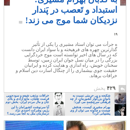
استبداد و تَعصب در پَندار
نزدیکان شما موج می زند!
۱۹
ه جرأت می توان استاد مشیری را یکی از تأثیر
گذارترین چهره های فرهیخته و با سواد ایران دانست
که در سال های اخیر توانسته است موج خردگرایی
بزرگی را در میان نسل جوان ایران زمین، توسط
سخنان خویش، راه اندازی و هدایت کرده و ایرانیان
حقیقت جوی بیشماری را از چنگال اسارت دین اسلام و
خرافات برهاند.
۴۲۹
پخش
شکنجه و بی حرمتی نسبت به
خرافات مذهب شیعه و سودجویی
بانوان بزرگوار کشورمان، از چه
فرصت طلبان، مانع آزادی و بلای
فرهنگی سرچشمه می گیرد؛
جان و مال مردم ایران- بخش دوم
ایرانی، و یا تازیان؟
بهرام مشیری کیست، هدفش
آیا سرنوشت کشورامان با این
چیست و چگونه می توان از وی
رژیم، وشرکت احمدی نژاد
پشتیبانی کرد؟
درسازمان ملل به کجا می رسد.؟