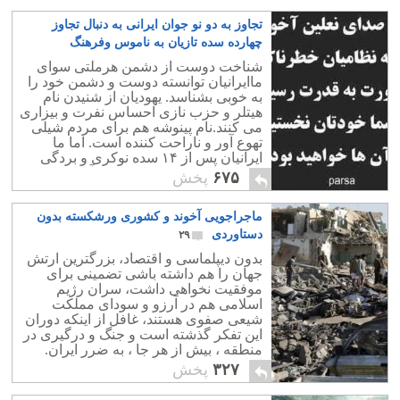
تجاوز به دو نو جوان ایرانی به دنبال تجاوز
چهارده سده تازیان به ناموس وفرهنگ
کشورمان
۳
شناخت دوست از دشمن هرملتی سوای
ماایرانیان توانسته دوست و دشمن خود را
به خوبی بشناسد. یهودیان از شنیدن نام
هیتلر و حزب نازی احساس نفرت و بیزاری
می کنند.نام پینوشه هم برای مردم شیلی
تهوع آور و ناراحت کننده است. اما ما
ایرانیان پس از ۱۴ سده نوکری و بردگی
تازیان، بازهم به مرده پرستی آنان می
۶۷۵
پخش
پردازیم.
ماجراجویی آخوند و کشوری ورشکسته بدون
دستاوردی
۲۹
بدون دیپلماسی و اقتصاد، بزرگترین ارتش
جهان را هم داشته باشی تضمینی برای
موفقیت نخواهی داشت، سران رژیم
اسلامی هم در آرزو و سودای مملکت
شیعی صفوی هستند، غافل از اینکه دوران
این تفکر گذشته است و جنگ و درگیری در
منطقه ، بیش از هر جا ، به ضرر ایران.
ایرانی که نه ذخایر ارزی دارد و نه توان یک
۳۲۷
پخش
درگیری نظامی.