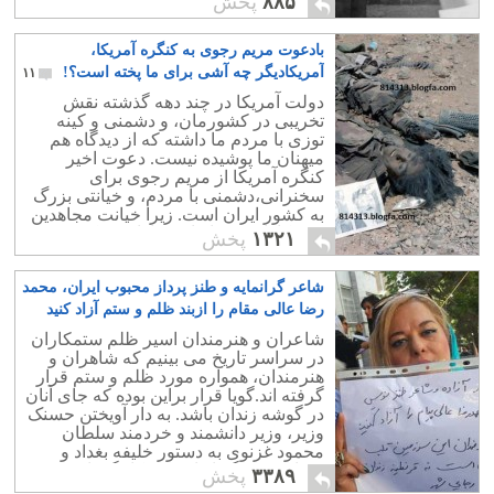
۸۸۵
پخش
بادعوت مریم رجوی به کنگره آمریکا،
آمریکادیگر چه آشی برای ما پخته است؟!
۱۱
دولت آمریکا در چند دهه گذشته نقش
تخریبی در کشورمان، و دشمنی و کینه
توزی با مردم ما داشته که از دیدگاه هم
میهنان ما پوشیده نیست. دعوت اخیر
کنگره آمریکا از مریم رجوی برای
سخنرانی،دشمنی با مردم، و خیانتی بزرگ
به کشور ایران است. زیرا خیانت مجاهدین
و همکارانش به ایران فراوان و ذکر همه
۱۳۲۱
پخش
آنها ناگفتنی است.
شاعر گرانمایه و طنز پرداز محبوب ایران، محمد
رضا عالی مقام را ازبند ظلم و ستم آزاد کنید
۱
شاعران و هنرمندان اسیر ظلم ستمکاران
در سراسر تاریخ می بینیم که شاهران و
هنرمندان، همواره مورد ظلم و ستم قرار
گرفته اند.گویا قرار براین بوده که جای آنان
در گوشه زندان باشد. به دار آویختن حسنک
وزیر، وزیر دانشمند و خردمند سلطان
م‍‍‍‍‍حمود غزنوی به دستور خلیفه بغداد و
دههانمونه دیگر از این خودکامگی است.
۳۳۸۹
پخش