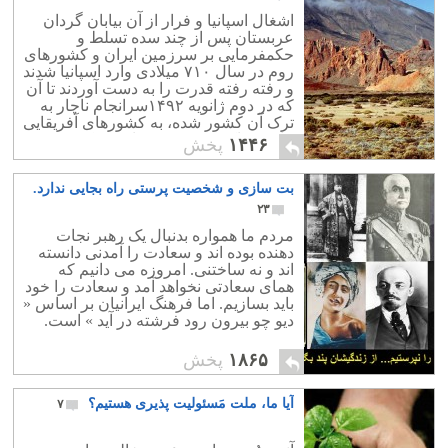
اشغال اسپانیا و فرار از آن بیابان گردان
عربستان پس از چند سده تسلط و
حکمفرمایی بر سرزمین ایران و کشورهای
روم در سال ۷۱۰ میلادی وارد اسپانیا شدند
و رفته رفته قدرت را به دست آوردند تا آن
که در دوم ژانویه ۱۴۹۲سرانجام ناچار به
ترک آن کشور شده، به کشورهای آفریقایی
مانند مراکش و تونس مهاجرت کردند..
۱۴۴۶
پخش
بت سازی و شخصیت پرستی راه بجایی ندارد.
۲۳
مردم ما همواره بدنبال یک رهبر نجات
دهنده بوده اند و سعادت را آمدنی دانسته
اند و نه ساختنی. امروزه می دانیم که
همای سعادتی نخواهد آمد و سعادت را خود
باید بسازیم. اما فرهنگ ایرانیان بر اساس «
دیو چو بیرون رود فرشته در آید » است.
۱۸۶۵
پخش
آیا ما، ملت مَسئولیت پذیری هستیم؟
۷