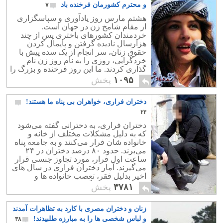
و محترم کشورمان فرخنده باد
۷
هشتم مارس روز یادآوری و سپاسگزاری
از مقام شامخ زن در جهان است.
خردمندان کشورهای باختری پس از چند
هزارسال نادیده گرفتن و پایمال کردن
حقوق زنان، سر انجام از یک سده پیش با
خردگرایی، روزی را به نام روز زن نام
گذاری کردند. ما این روز فرخنده و بزرگ را
به همه زنان، به ویژه هم میهنانمان
۱۰۹۵
پخش
شادباش می گوییم.
دختران فراری، خواهران بی پناه ما هستند!
۲۳
دختران فراری، به دخترانی گفته می‌شود
که به دلیل مشکلات مختلف از خانه و
خانواده شان فرار می‌کنند و به جامعه پناه
می‌برند. حدود ۸۰ درصد دختران در ۲۴
ساعت اول فرار، مورد تجاوز جنسی قرار
می‌گیرند. آمار دختران فراری در سال های
اخیر بدلیل فقر، تعصب خانواده ها و
نابسامانی های دیگر بسیار افزایش یافته
۳۷۸۱
پخش
است.
زنان و دختران مصری با کارد به تظاهرات آمدند
و لباس شخصی ها را به مبارزه طلبیدند!
۳۸