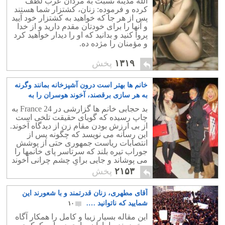
الله مدینه نسبت به مردان عرب لطف
کرده و فرموده: زنان، كشتزار شما هستند
پس از هر جا كه خواهيد به كشتزار خود آييد
و آنها را براى خودتان مقدم داريد و از خدا
پروا كنيد و بدانيد كه او را ديدار خواهيد كرد
و مؤمنان را مژده ده.
۱۳۱۹
پخش
خانم ها بهتر است درون آشپزخانه بمانند وگرنه
به هر سازی برقصند، آخوند هوسران را به
تحریک وا میدارند
۷
بد حجابی خانم ها گزارشی در France 24 به
چاپ رسیده که گویای حقیقت تلخی است
از بی ارزش بودن مقام زن از دیدگاه آخوند.
این رسانه می نویسد که چگونه پس از
انتصابات ریاست جمهوری حتی از پوشش
جوراب تیره بلند که سرتاسر پای خانمها را
می پوشاند و جایی برای چشم چرانی آخوند
نمی ماند نیز ایراد می گیرند.
۲۱۵۳
پخش
آقای مطهری، زنان قدرتمند و با شعورند این
شمایید که ناتوانید ….
۱۰
این مقاله بسیار زیبا و کامل را همکار آگاه