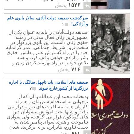
آمده به درون چاه سرنگون شدند.
۱۵۲۶
پخش
سرگذشت صدیقه دولت آبادی، سالار بانوی علم
و آزادگی!
۱
صدیقه دولت‌آبادی را باید به عنوان یکی از
مشهورترین زنان فعال مدنی در زمینه
حقوق زنان دانست. این بانوی بزرگوار در
سخت ترین شرایط اجتماعی، عمر گرانمایه
خود را در راه گسترش علم و دانش، حقوق
بشر و آزادی خواهی وقف کرد، و همه
تلاش خود را در راه بهرمند کردن زنان و
دختران محروم از علم و دانش به کار
۷۱۶
پخش
گرفت!.
ضعیفه های اسلامی باید تاچهل سالگی با اجازه
بزرگترها از کشورخارج شوند
۷
بدبختانه محمد ابن عبدالله با آن که از
نوجوانی به استخدام شتربانان و همراه
کاروان ها به مسافرت های دور و دراز می
رفت و شبها تحت آموزش پیشوایان دین
های گوناگون قرار می گرفت، ولی سوادی
نیاموخت و هنری سوای پیامبر شدن به
دست نیاورد، بنابراین، برای برگزیده شدن
به پیامبری آماده و به اصطلاح صفر درجه
۶۸۱
پخش