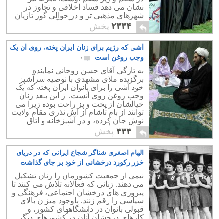
نشان می دهد فساد اخلاقی و تجاوز در
شهرهای مذهبی تر و در حوالی گور تازیان
که بیشتر مرکز رفت و آمد آخوند است،
۲۳۳۴
پخش
همیشه بیشتر بوده است.
آشی که رژیم برای زنان ایران پخته، روی آن یک
وجب روغن است
۰
به تازگی آقای حسن روحانی نماینده
برگزیده ملای مشهدی با توصیه سرآشپز
خود آشی را برای بانوان ایران پخته که یک
وجب روغن روی آنست. از این ببعد زنان
خیالشان از پخت و پز راحت بوده زیرا می
توانند از بام تاشام از آش نذری مقام ولایت
نوش جان کرده، و در آشپزخانه و اتاق
خواب به مأموریت های اسلامی خود
۴۳۴
پخش
پردازند.
الهام اصغری شناگر شجاع ایرانی که در دریای
خزر رکورد درخشانی از خود بر جای گذاشت
۵
نیمی از جمعیت کشورمان را زنان تشکیل
می دهند. زنانی که فعالانه تلاش می کنند تا
پیروزی های درخشان اجتماعی، فرهنگی و
سیاسی را رقم زنند. باوجود میزان بالای
قبولی بانوان در دانشگاههای کشور، و
کارهای درخشان آنان در کشورهای دیگر