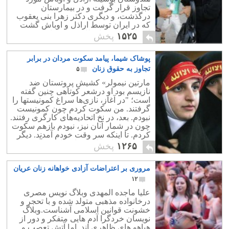
تجاوز قرار گرفت و در بیمارستان
درگذشت، و دیگری دکتر زهرا بنی یعقوب
که در ایران توسط اراذل و اوباش گشت
ارشاد و نیروی انتظامی بدو تجاوز شد و
۱۵۲۵
پخش
پس از شکنجه در گذشت.
پوشاک شیما، پیامد سکوت مردان در برابر
تجاوز به حقوق زنان
۵
مارتین نیمولر» کشیش پروتستان ضد
نازیسم بود او درشعر کوتاهی چنین گفته
است؛ "در آغاز، نازی‌ها سراغ کمونیستها را
گرفتند. من سکوت کردم چون کمونیست
نبودم. بعد، در نخ اتحادیه‌های کارگری رفتند.
چون در شمار آنان نیز، نبودم بازهم سکوت
کردم. تا اینکه سر وقت خودم آمدند. دیگر
کسی نبود تا صدایی به اعتراض برآرد.
۱۲۶۵
پخش
مروری بر اعتراضات آزادی خواهانه زنان عریان
۱۲
علیا ماجده المهدی وبلاگ نویس مصری
درخانواده مذهبی متولد شده و با تحجر و
خشونت قوانین اسلامی آشناست.وبلاگ
نویسان خردگرا آدم هایی متفکر و دور از
هیاهو های ظاهری اند. اما آتش تعصب و