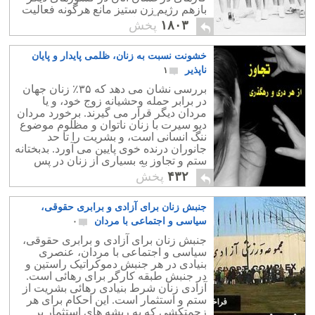
بازهم رژیم زن ستیز مانع هرگونه فعالیت
و پیشرفت آنان است.
۱۸۰۳
پخش
خشونت نسبت به زنان، ظلمی پایدار و پایان
ناپذیر
۱
بررسی نشان می دهد که ۳۵٪ زنان جهان
در برابر حمله وحشیانه زوج خود، و یا
مردان دیگر قرار می گیرند. برخورد مردان
دیو سیرت با زنان ناتوان و مظلوم موضوع
ننگ انسانی است، و بشریت را تا حد
جانوران درنده خوی پایین می آورد. بدبختانه
ستم و تجاوز به بسیاری از زنان در پس
پرده میماند و آشکار نمی شود.
۴۳۲
پخش
جنبش زنان برای آزادی و برابری حقوقی،
سیاسی و اجتماعی با مردان
۰
جنبش زنان برای آزادی و برابری حقوقی،
سیاسی و اجتماعی با مردان، عنصری
بنیادی در هر جنبش دموکراتیک راستین و
در جنبش طبقه کارگر برای رهائی است.
آزادی زنان شرط بنیادی رهائی بشریت از
ستم و استثمار است. این احکام برای هر
زحمتکشی که به ریشه های استثمار بر