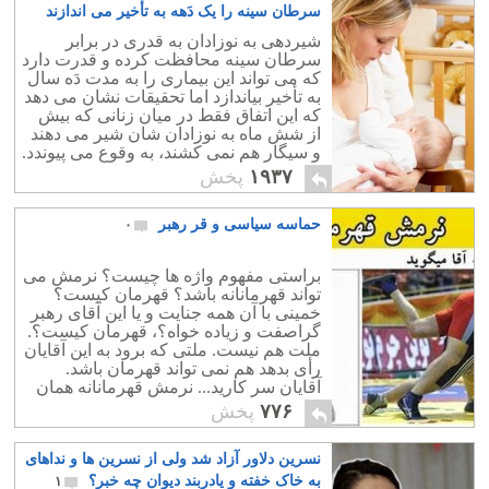
سرطان سینه را یک دَهه به تأخیر می اندازند
۱
شیردهی به نوزادان به قدری در برابر
سرطان سینه محافظت کرده و قدرت دارد
که می تواند این بیماری را به مدت دَه سال
به تأخیر بیاندازد اما تحقیقات نشان می دهد
که این اتفاق فقط در میان زنانی که بیش
از شش ماه به نوزادان شان شیر می دهند
و سیگار هم نمی کشند، به وقوع می پیوندد.
۱۹۳۷
پخش
حماسه سیاسی و قر رهبر
۰
براستی مفهوم واژه ها چیست؟ نرمش می
تواند قهرمانانه باشد؟ قهرمان کیست؟
خمینی با آن همه جنایت و یا این آقای رهبر
گراصفت و زیاده خواه؟، قهرمان کیست؟.
ملت هم نیست. ملتی که برود به این آقایان
رأی بدهد هم نمی تواند قهرمان باشد.
آقایان سر کارید... نرمش قهرمانانه همان
"شکست پروژه بمب هسته ای " است.
۷۷۶
پخش
نسرین دلاور آزاد شد ولی از نسرین ها و نداهای
به خاک خفته و یادربند دیوان چه خبر؟
۱