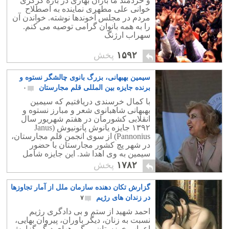
و خردمند ما باران بهاری در باره کرکری
خوانی علی مطهری نماینده به اصطلاح
مردم در مجلس آخوندها نوشته. خواندن آن
را به همه بانوان گرامی توصیه می کنم.
سهراب ارژنگ
۱۵۹۲
پخش
سیمین بهبهانی، بزرگ بانوی چالشگر نستوه و
برنده جایزه بین المللی قلم مجارستان
۰
با کمال خرسندی دریافتیم که سیمین
بهبهانی شاهبانوی شعر و مبارز نستوه و
انقلابی کشورمان در هفتم شهریور سال
۱۳۹۲ جایزه یانوش پانونیوش (Janus
Pannonius) از سوی انجمن قلم مجارستان،
در شهر پچ کشور مجارستان با حضور
سیمین به وی اهدا شد. این جایزه شامل
تندیس و پنجاه هزار پوند بود.
۱۷۸۲
پخش
گزارش تکان دهنده سازمان ملل از آمار تجاوزها
در زندان های رژیم
۷
احمد شهید از ستم و بی دادگری رژیم
نسبت به زنان، دیگر باوران، پیروان بهایی،
اعراب خوزستان، و گروههای دیگر گزارش