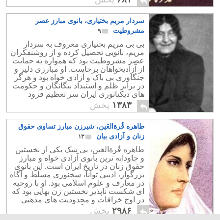
بود.
سردار مریم بختیاری، بانوی مبارز عصر
مشروطیت
۹
بی بی مریم بختیاری معروف به سردار
مریم، بانویی تحصیل کرده و از روشنفکران
عصر مشروطیت بود که همواره به حمایت
از آزادیخواهان برخاست. او مبارزی دلیر و
جنگاوری بی باک و آزادی خواه بود و هرگز
در برابر ظلم و استبداد بیگانگان و حکومت
های دیکتاتوری ایران سر تعظیم فرود
نیاورد!.
۱۳۸۳
پخش
طاهره قُرةالعَین، شیرزن مبارز تساوی حقوق
زنان و آزادی بیان
۱۳
طاهره قُرةالعَین، بی شک یکی از نخستین
و جاودانه ترین بانوی آزادی خواه و مبارز
حقوق زنان در تاریخ ایران است. این بانوی
بزرگوار، ادیبی توانا، سخنوری مسلط و آگاه
در معارف و علوم اسلامی بود. او با روحیه
ای شکست ناپذیر نخستین زن بهایی بود که
در اوج خرافات و محدودیت های مذهبی
روبنده از صورت برگرفت.
۲۹۸۶
پخش