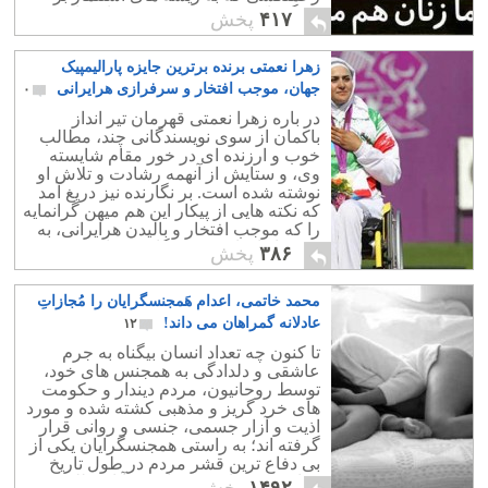
زندگی اکثریت مردم پی برده باشد از
۴۱۷
پخش
بدیهیات است.
زهرا نعمتی برنده برترین جایزه پارالیمپیک
جهان، موجب افتخار و سرفرازی هرایرانی
۰
در باره زهرا نعمتی قهرمان تیر انداز
باکمان از سوی نویسندگانی چند، مطالب
خوب و ارزنده ای در خور مقام شایسته
وی، و ستایش از آنهمه رشادت و تلاش او
نوشته شده است. بر نگارنده نیز دریغ آمد
که نکته هایی از پیکار این هم میهن گرانمایه
را که موجب افتخار و بالیدن هرایرانی، به
ویژه بانوان است، به نگارش نیاورد.
۳۸۶
پخش
محمد خاتمی، اعدام هَمجنسگرایان را مُجازاتِ
عادلانه گمراهان می داند!
۱۲
تا کنون چه تعداد انسان بیگناه به جرم
عاشقی و دلدادگی به همجنس های خود،
توسط روحانیون، مردم دیندار و حکومت
های خرد گریز و مذهبی کشته شده و مورد
اذیت و آزار جسمی، جنسی و روانی قرار
گرفته اند؛ به راستی همجنسگرایان یکی از
بی دفاع ترین قشر مردم در طول تاریخ
مذاهب بوده اند و همواره به آنان ظلم شده