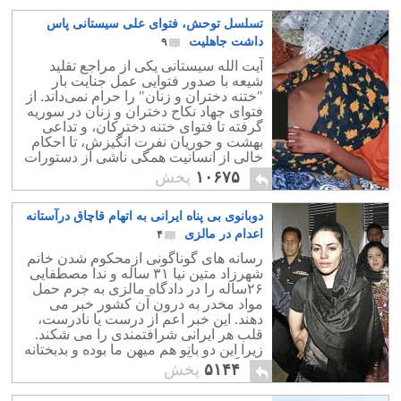
تسلسل توحش، فتوای علی سیستانی پاس
داشت جاهلیت
۹
آیت الله سیستانی یکی از مراجع تقلید
شیعه با صدور فتوایی عمل جنایت بار
"ختنه دختران و زنان" را حرام نمی‌داند. از
فتوای جهاد نکاح دختران و زنان در سوریه
گرفته تا فتوای ختنه دخترکان، و تداعی
بهشت و حوریان نفرت انگیزش، تا احکام
خالی‌ از انسانیت همگی ناشی از دستورات
اسلام راستین و دکانداران دین است.
۱۰۶۷۵
پخش
دوبانوی بی پناه ایرانی به اتهام قاچاق در‌آستانه
اعدام در مالزی
۴
رسانه های گوناگونی ازمحکوم شدن خانم
شهرزاد متین نیا ۳۱ ساله و ندا مصطفایی
۲۶ساله را در دادگاه مالزی به جرم حمل
مواد مخدر به درون آن کشور خبر می
دهند. این خبر اعم از درست یا نادرست،
قلب هر ایرانی شرافتمندی را می شکند.
زیرا این دو بانو هم میهن ما بوده و بدبختانه
دستگاهی از آنان پشتیبانی نکرده است.
۵۱۴۴
پخش