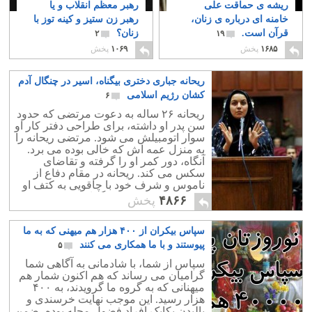
ریشه ی حماقت علی
رهبر معظم انقلاب و یا
خامنه ای درباره ی زنان،
رهبر زن ستیز و کینه توز با
قرآن است.
زنان؟
۲
۱۹
۱۶۸۵
پخش
۱۰۶۹
پخش
ریحانه جباری دختری بیگناه، اسیر در چنگال آدم
کشان رژیم اسلامی
۶
ریحانه ۲۶ ساله به دعوت مرتضی که حدود
سن پدر او داشته، برای طراحی دفتر کار او
سوار اتومبیلش می شود. مرتضی ریحانه را
به منزل عمه اش که خالی بوده می برد.
آنگاه، دور کمر او را گرفته و تقاضای
سکس می کند. ریحانه در مقام دفاع از
ناموس و شرف خود با چاقویی به کتف او
می زند که منجر به مرگ او می شود.
۴۸۶۶
پخش
سپاس بیکران از ۴۰۰ هزار هم میهنی که به ما
پیوستند و با ما همکاری می کنند
۵
سپاس از شما، با شادمانی به آگاهی شما
گرامیان می رساند که هم اکنون شمار هم
میهنانی که به گروه ما گرویدند، به ۴۰۰
هزار رسید. این موجب نهایت خرسندی و
بالیدن یکایک افراد فضول محله بوده، ضمن