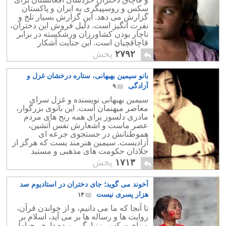
سکس و روسپیگری به ایران و پاکستان
گزارش می دهد. این گزارش بسیار تلخ و
نفرت انگیز است. دلیل فروش این دختران،
ناچار بودن کشاورزان ورشکسته در برابر
قاچاقچیان است. این جنایت آشکار
سالهاست در افغانستان، ایران، وپاکستان
۲۷۹۲
پخش
ادامه دارد.
بانو سیمین بهبهانی، ستاره درخشان غزل و
آزادگی
۹
سیمین بهبهانی نویسنده و غزل‌ سرای
معاصر میهنمان است. این بانوی بزرگوار،
مادری دلسوز برای همه رنج های مردم
عصر ماست و اشعارش نفس آتشین،
هموطنانش در جستجوی جرعه ای
آزادیست. سیمین هنرمند یست که هرگز از
جلادان حکومت های مذهبی و مستبد
نهراسید و در پیشاپیش اعتراضات مردمی
۱۷۱۳
پخش
آغوش بر روی خطرات گشود.
آخوند می گوید؛ جای دختران در استادیوم صد
هزار پسری نیست
۱۴
تا آنجا که ما می دانیم، و از خواندن قرآن،
روایت ها و رساله ها بر می آید، اسلام بر
مبنای سکس، زنبارگی، برده داری، چپاول