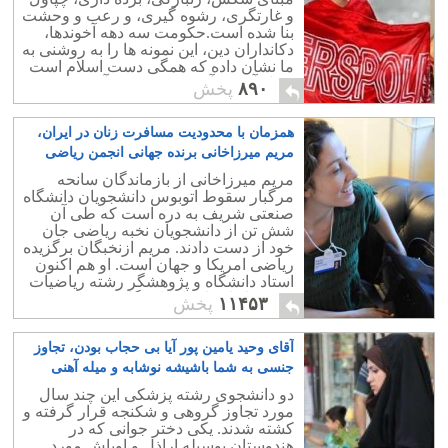
و غارتگری، رشوه گیری، و رعب و وحشت
بنا شده است.حکومت سه دهه آخوندها،
دکانداران دین، این نمونه ها را به روشنی به
ما نشان داده که همگی دست اسلام است
که از آستین آخوند بیرون می آید.
۸۹۰
پخش
همزمان با محدودیت مسافرت زنان در ایران،
مریم میرزاخانی برنده جهانی انجمن ریاضی
آمریکا شد!
۷
مریم میرزاخانی از بازماندگان سانحه
مرگبار سقوط اتوبوس دانشجویان دانشگاه
صنعتی شریف به دره است که طی آن
شش تن از دانشجویان نخبه ریاضی جان
خود از دست دادند. مریم ازنخبگان برگزیده
ریاضی امریکا و جهان است. او هم اکنون
استاد دانشگاه و پژوهشگر رشته ریاضیات
و پیش از این استاد دانشگاه پرینستون بوده
۱۱۴۵۳
پخش
است.
آقای وحید یامین پور آیا بی حجاب بودن، تجاوز
جنسی به شما باشیشه نوشابه و میله آهنی
است؟
۱۵
دو دانشجوی رشته پزشکی این چند سال
مورد تجاوز گروهی و شکنجه قرار گرفته و
کشته شدند. یکی دختر جوانی که در
هندوستان بوسیله اراذل و اوباش مورد