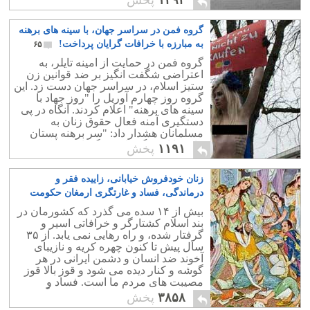
۱۴۹۲
پخش
است.
گروه فمن در سراسر جهان، با سینه های برهنه
به مبارزه با خرافات گرایان پرداخت!
۶۵
گروه فمن در حمایت از امینه تايلر، به
اعتراضی شگفت انگیز بر ضد قوانین زن
ستیز اسلام، در سراسر جهان دست زد. این
گروه روز چهارم آوریل را "روز جهاد با
سینه های برهنه" اعلام کردند. آنگاه در پی
دستگیری آمنه فعال حقوق زنان به
مسلمانان هشدار داد: "سر برهنه پستان
های ما از سنگ های سنگسار شما کشنده
۱۱۹۱
پخش
تر است."
زنان خودفروش خیابانی، زاییده فقر و
درماندگی، فساد و غارتگری ارمغان حکومت
اسلامی
۲
بیش از ۱۴ سده می گذرد که کشورمان در
بند اسلام کشتارگر و خرافاتی اسیر و
گرفتار شده، و راه رهایی نمی یابد. از ۳۵
سال پیش تا کنون چهره کریه و نازیبای
آخوند ضد انسان و دشمن ایرانی در هر
گوشه و کنار دیده می شود و قوز بالا قوز
مصیبت های مردم ما است. فساد و
فحشاء، دزدی، رشوه خواری در هرگوشه
۳۸۵۸
پخش
بیداد می کند.