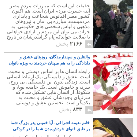
حقیقت این است که مبارزات مردم مصر
آینه حسرت مردم ایران است. هم اکنون
کشور مصر اقیانوس شجاعت و پایداری
مردمیست. مبارزه بی امان با نیروهای
مذهبی و لباس شخصی های حکومتی. به
جرات می توان این مردم را آزادی خواهانی
با صلابت خواندکه نام گرانقدرشان در تاریخ
پر افتخار مبارزین آزادی خواهی جهان ثبت
۲۱۶۶
پخش
خواهد شد.
والنتاین و سپندارمذگان، روزهای عشق و
دلدادگی را به هم میهنان خردمند به ویژه بانوان
گرانمایه شادباش می گوییم
۱۱
رابطه انسان ها بر اساس دوستی و محبت
است. عشق و دلبستگی، یک ارتباط انسانی
است. زندگی بدون این دلبستگی، بی روح،
سرد، و خاموش است. یک جامعه پویا، و
شکوفا، از انسان هایی تشکیل شده که
سرتاپای وجودشان عشق و محبت به
یکدیگر است. نخستین عشق و دوستی
میان یک دختر و پسر جوان به راستی چقدر
۸۳۳
پخش
زیبا، و باشکوه است.
خانم نعیمه اشراقی، آیا خمینی پدر بزرگ شما
بر طبق فتوای خودش،بدن شما را در کودکی
لمس کرده بود؟
۳۸