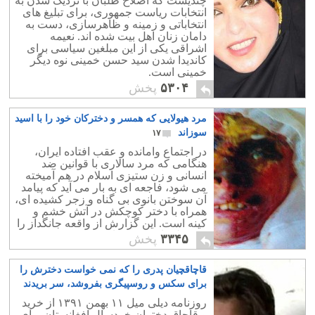
چندیست که اصلاح طلبان با نزدیک شدن به
انتخابات ریاست جمهوری، برای تبلیغ های
انتخاباتی و زمینه و ظاهرسازی، دست به
دامان زنان اهل بیت شده اند. نعیمه
اشراقی یکی از این مبلغین سیاسی برای
کاندیدا شدن سید حسن خمینی نوه دیگر
خمینی است.
۵۳۰۴
پخش
مرد هیولایی که همسر و دخترکان خود را با اسید
سوزاند
۱۷
در اجتماع وامانده و عقب افتاده ایران،
هنگامی که مرد سالاری با قوانین ضد
انسانی و زن ستیزی اسلام در هم آمیخته
می شود، فاجعه ای به بار می آید که پیامد
آن سوختن بانوی بی گناه و زجر کشیده ای،
همراه با دختر کوچکش در آتش خشم و
کینه است. این گزارش از واقعه جانگداز را
در مجله تایم (Time) این هفته می بینیم.
۳۳۴۵
پخش
قاچاقچیان پدری را که نمی خواست دخترش را
برای سکس و روسپیگری بفروشد، سر بریدند
۸
روزنامه دیلی میل ۱۱ بهمن ۱۳۹۱ از خرید
و قاچاق دختران خردسال افغانستان برای