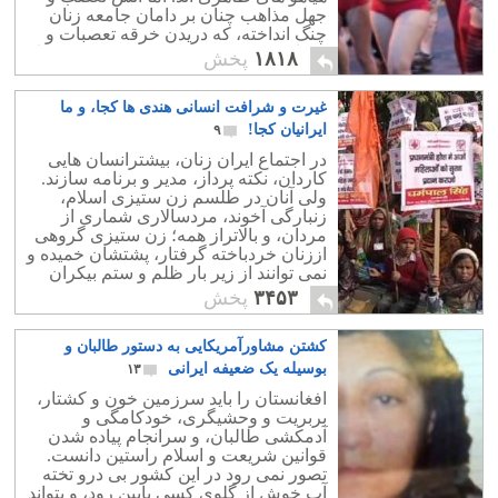
جهل مذاهب چنان بر دامان جامعه زنان
چنگ انداخته، که دریدن خرقه تعصبات و
عریانی حقیقتی روشن در مورد حقوق زنان
۱۸۱۸
پخش
را می طلبد.
غیرت و شرافت انسانی هندی ها کجا، و ما
ایرانیان کجا!
۹
در اجتماع ایران زنان، بیشترانسان هایی
کاردان، نکته پرداز، مدیر و برنامه سازند.
ولی آنان در طلسم زن ستیزی اسلام،
زنبارگی آخوند، مردسالاری شماری از
مردان، و بالاتراز همه؛ زن ستیزی گروهی
اززنان خردباخته گرفتار، پشتشان خمیده و
نمی توانند از زیر بار ظلم و ستم بیکران
کمر راست کنند.
۳۴۵۳
پخش
کشتن مشاورآمریکایی به دستور طالبان و
بوسیله یک ضعیفه ایرانی
۱۳
افغانستان را باید سرزمین خون و کشتار،
بربریت و وحشیگری، خودکامگی و
آدمکشی طالبان، و سرانجام پیاده شدن
قوانین شریعت و اسلام راستین دانست.
تصور نمی رود در این کشور بی درو تخته
آب خوش از گلوی کسی پایین رود، و بتواند