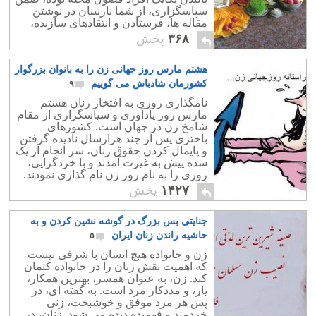
سپاسگزاری، از شما نازنینان در نوشتن
مقاله ها، فرستادن و انتقادهای سازنده،
درخواست کمک و همکاری بیشتر دارد.
۳۶۸
پخش
هشتم مارس روز جهانی زن را به بانوان بزرگوار
کشورمان شادباش می گوییم
۹
نامگذاری روزی به افتخار زنان هشتم
مارس روز یادآوری و سپاسگزاری از مقام
شامخ زن در جهان است. کشورهای
باختری پس از چند هزارسال نادیده گرفتن
و پایمال کردن حقوق زنان، سر انجام از یک
سده پیش به غیرت آمدند و با خردگرایی،
روزی را به نام روز زن نام گذاری نمودند.
این روز خجسته بر زنان کشورمان خجسته
۱۴۲۷
پخش
باد.
جنایتی بس بزرگ در گوشه نشین کردن و به
حاشیه راندن زنان ایران
۵
زن و خانواده هیچ انسان با شرفی نیست
که اهمیت نقش زنان را در خانواده کتمان
کند. زن، به عنوان همسر، بهترین همکار،
یار، و مددکار مرد است. به گفته ای، در
پس هر مرد موفق و خوشبخت، زنی
خردمند و فهمیده دیده می شود. زنان، در