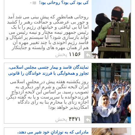
کی بود کی بود؟ روحانی بود!
۰
روحانی همانطور که پیش بینی می شد آمد
و جور بی عرضگی و حماقت رهبر را کشید
اما آیا بی لیاقتی و خیانتهای رژیم را با یک
رئیس جمهور نیمه مختار و نیمه رئیس می
تواند بازسازی شود؟ آیا سیستم پر اشکال و
فاسد رژیم آخوندی با چند تغییر مهره آن
هم از همان مهره های وابسته و جنایتکار
خودش که سابقه مشخص در ترور و
۱۱۵۶
پخش
سرکوب دارند ،می تواند رو به تغییر و
دموکراسی برود؟
نمایندگان فاسد و بیمار جنسی مجلس اسلامی،
تجاوز و همخوابگی با فرزند خواندگان را قانونی
دانستند!
۲۵
روز یکشنبه هفته پیش در مجلس اسلامی
ایران لایحه‌ ننگین و شرم آور دیگری به
تصویب رسید. بر اساس این لایحه‌ ازدواج
فرزندخوانده با سرپرست و یا به گفته دیگر،
اجازه زنای با محارم بنا به رای دادگاه
امکان‌پذیر خواهد بود!
۴۴۷۱
پخش
مادرانی که به نوزادانِ خود شیر می دهند،