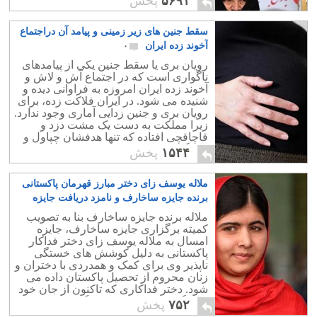
۵۶۹۱
پخش
اسلام را درنده خو می‌ساخت.
سقط جنین های زیر زمینی و پیامد آن دراجتماع
آخوند زده ایران
۰
رویان بری یا سقط جنین یکی از پیامدهای
ناگواری است که در اجتماع آش و لاش و
آخوند زده ایران امروزه به فراوانی دیده و
شنیده می شود. در ایران فلاکت زده، برای
رویان بری و جنین زدایی آماری وجود ندارد.
زیرا مملکت به دست یک مشت دزد و
قاچاقچی افتاده که تنها هدفشان چپاول و
غارتگری، و بارکشی از مردم است.
۱۵۴۴
پخش
ملاله یوسف زای دختر مبارز قهرمان پاکستانی
برنده جایزه ساخارف و نامزد دریافت جایزه
نوبل
۰
ملاله برنده جایزه ساخارف بنا به تصویب
کمیته برگزاری جایزه ساخارف، جایزه
امسال به ملاله یوسف زای دختر فداکار
پاکستانی به دلیل کوشش های خستگی
ناپذیر وی برای کمک و همدردی با دختران و
زنان محروم از تحصیل پاکستان داده می
شود. دختر فداکاری که تاکنون از جان خود
مایه گذاشته و تا سرحد مرگ پیش رفته
۷۵۲
پخش
است.