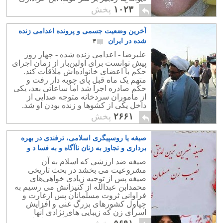
کمال آور است؟! یعنی کمال از نظر تشیع
۱۰۲۳
پخش
سادیسم است.
آخرین وضعیت جسمی و پرونده اعدامی زنده
شده در ایران
۳
علیرضا - اعدامی زنده‌ شده - چهار روز
پیش توانست برای اولین‌بار از زمان اجرای
حکم با اعضای خانواده‌اش ملاقات کند.
متهم یک ماه قبل پای چوبه ‌دار رفت و
حکم صادره اجرا شد اما ساعاتی بعد، یکی
از ماموران سردخانه متوجه‌ صدایی از
داخل یکی از کشوها و زنده‌ بودن او شد.
۲۶۶۱
پخش
صیغه یا روسپیگری اسلامی، ترفندی در بهره
برداری و تجاوز به زنان ناآگاه و به فسا د و
گمراهی کشاندن آنان
۹
صیغه ضد ارزشی که اسلام به آن
مشروعیت می بخشد در بحث تاریخی
صیغه پس از توجیه زیادی خواهی‌‌های
محمدابن عبدالله از کنیزانش می رسیم به
فراوانی ثروت مسلمانان پس ازغارت و
چپاول کشور‌های بزرگِ غنی و افزایش
اسرای زن که زیبایی های نژادی آنها
چشمان حریص و شهوت آلود سپاهیان