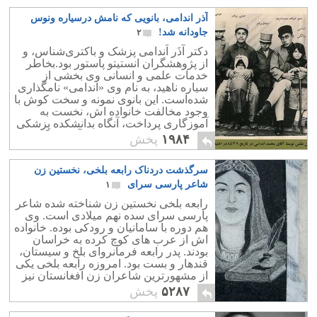
آذر اندامی، بانویی که نامش درسیاره ونوس
جاودانه شد!
۲
دکتر آذَر اَندامی پزشک و باکتری‌شناس، و
از پژوهشگران انستیتو پاستور بود.بخاطر
خدمات علمی و انسانی وی بخشی از
سیاره ناهید، به نام وی «اندامی» نامگذاری
شده‌است. این بانوی نمونه و سخت کوش با
وجود مخالفت خانواده اش، نخست به
آموزگاری پرداخت، آنگاه بدانشکده پزشکی
راه یافت سپس به تحقیقات آزمایشگاهی
۱۹۸۴
پخش
پرداخت.
سرگذشت دردناک رابعه بلخی، نخستین زن
شاعر پارسی‌ سرای
۱
رابعه بلخی نخستين زن شناخته شده شاعر
پارسی سرای سده نهم میلادی است. وی
هم دوره با سامانیان و رودکی بوده. خانواده
اش از عرب های کوچ کرده به خراسان
بودند. پدر رابعه فرمانروای بلخ و سیستان،
قندهار و بست بود. امروزه رابعه بلخی یکی
از مشهورترین شاعران زن افغانستان نیز
خوانده می شود.
۵۲۸۷
پخش