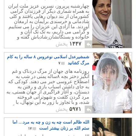
چهارشنبه پریروز، نسرین عزیز ملت ایران
به همراه شماری دیگر از فرزندان گرامی
کشورمان از بند دیوان رهایی یافتند و کلی
شادمانی و خرسندی برایمان به ارمغان
آوردند. ما آزادی این عزیزان را می ستاییم
و گرامی می داریم، به تک تک آنان و
خانواده و بستگانشان شادباش گفته و
برایشان بهترین ها را آرزو می کنیم.
۱۴۴۷
پخش
شمشیرعدل اسلامی نوعروس ۸ ساله را به کام
مرگ کشانید
۷
روزنامه های جهان از مرگ دردناک و غم
انگیز دختر بچه ۸ساله یمنی در شب به
اصطلاح عروسی خبر می دهند. کودکی که
به جای داشتن اسباب بازی و رفتن به
دبستان، و آغاز فراگیری از جهان هستی، به
مرد گردن کلفت و شهوترانی فروخته
شده، و با تجاوز با زور به این نونهال، با
خونریزی و درد فراوان، او را به کام مرگ
۵۹۷۱
پخش
کشیدند.
الله ظالم است چه به زن و چه به مرد… اما
ستم الله بر زنان بیشتر است
۱۷