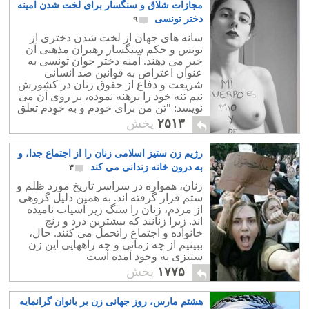
مجازات شلاق و سنگسار برای لخت شدن امینه
دختر تونسی
۹
سانه های جهان از لخت شدن دختری از
تونس و حکم سنگسار رهبران مذهبی آن
خبر می دهند. آمنه دختر جوان تونسی به
عنوان اعتراض به قوانین ضد انسانی
شریعت و دفاع از حقوق زنان در کشورش
نیم تنه خود را برهنه نموده، بر روی آن می
نویسد: "تن من برای خودم و به خودم تعلق
دارد و وسیله آبرو و افتخار فرد دیگری
۲۵۱۳
پخش
نیست".
رژیم زن ستیز اسلامی زنان را از اجتماع جدا، و
به درون خانه زندانی می کند
۳
زنان، همواره در سراسر تاریخ مورد ظلم و
ستم قرار گرفته اند. به همین دلیل گروهی
از مردم، زنان را سنگ زیر آسیاب نامیده
اند. زیرا زنانند که بیشترین درد و رنج
خانواده و اجتماع راتحمل می کنند. حال،
ببینیم از چه زمانی و چه راههایی این زن
ستیزی به وجود آمده است
۱۷۷۵
پخش
هشتم مارس، روز جهانی زن بر بانوان گرانمایه