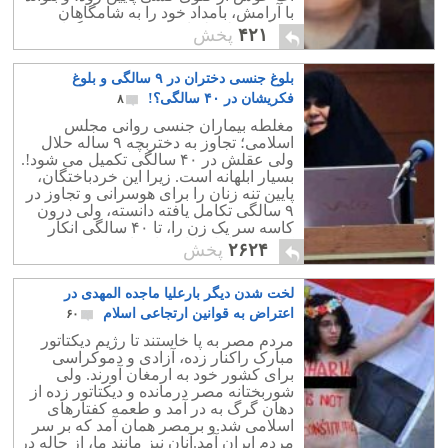
با آرامش، بامداد خود را به شامگاهان
رسانده و لحظه ای از تشویش و نگرانی در
۴۲۱
پخش
امان بماند.
بلوغ جنسی دختران در ۹ سالگی و بلوغ
فکریشان در ۴۰ سالگی؟!
۸
مغلطه بیماران جنسی روانی مجلس
اسلامی؛ تجاوز به دختربچه ۹ ساله حلال
ولی عقلش در ۴۰ سالگی تکمیل می شود!.
بسیار ابلهانه است. زیرا این خردباختگان،
پایین تنه زنان را برای هوسرانی و تجاوز در
۹ سالگی تکامل یافته دانسته، ولی درون
کاسه سر یک زن را، تا ۴۰ سالگی انکار
کرده و تکامل نایافته ارزیابی می کنند!.
۲۶۲۴
پخش
لخت شدن دیگر بارعلیا ماجده المهدی در
اعتراض به قوانین ارتجاعی اسلام
۶۰
مردم مصر به پا خاستند تا رژیم دیکتاتور
مبارک راکنار زده، آزادی و دموکراسی
برای کشور خود به ارمغان آورند. ولی
شوربختانه مصر درمانده و دیکتاتور زده از
دهان گرگ به در آمد و طعمه کفتارهای
اسلامی شد.و برمصر همان آمد که بر سر
مردم ایران آمد.آنان نیز مانند ما، از چاله در