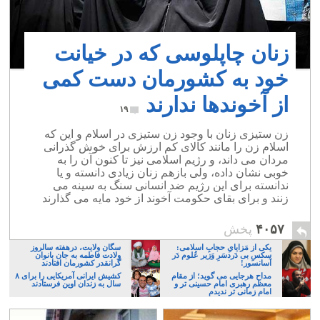
زنان چاپلوسی که در خیانت
خود به کشورمان دست کمی
از آخوندها ندارند
۱۹
زن ستیزی زنان با وجود زن ستیزی در اسلام و این که
اسلام زن را مانند کالای کم ارزش برای خوش گذرانی
مردان می داند، و رژیم اسلامی نیز تا کنون آن را به
خوبی نشان داده، ولی بازهم زنان زیادی دانسته و یا
ندانسته برای این رژیم ضد انسانی سنگ به سینه می
زنند و برای بقای حکومت آخوند از خود مایه می گذارند
۴۰۵۷
پخش
یکی از مَزایایِ حجابِ اسلامی:
سگان ولایت، درهفته سالروز
سکسِ بی دَردسَرِ وَزیر عُلوم دَر
ولادت فاطمه به جان بانوان
آسانسور!
گرانقدر کشورمان افتادند
مداح هرجایی می گوید؛ از مقام
کشیش ایرانی آمریکایی را برای ۸
معظم رهبری امام حسینی تر و
سال به زندان اوین فرستادند
امام زمانی تر ندیدم