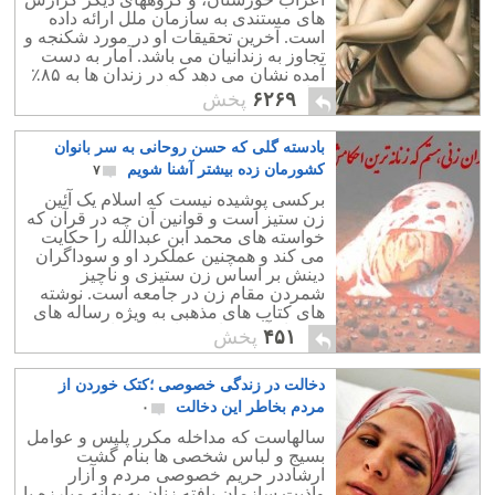
های مستندی به سازمان ملل ارائه داده
است. آخرین تحقیقات او در مورد شکنجه و
تجاوز به زندانیان می باشد. آمار به دست
آمده نشان می دهد که در زندان ها به ۸۵٪
زنان، و ۳۵٪ مردان تجاوز می شود.
۶۲۶۹
پخش
بادسته گلی که حسن روحانی به سر بانوان
کشورمان زده بیشتر آشنا شویم
۷
برکسی پوشیده نیست که اسلام یک آئین
زن ستیز است و قوانین آن چه در قرآن که
خواسته های محمد ابن عبدالله را حکایت
می کند و همچنین عملکرد او و سوداگران
دینش بر اساس زن ستیزی و ناچیز
شمردن مقام زن در جامعه است. نوشته
های کتاب های مذهبی به ویژه رساله های
بیشمار آخوندها نیز بیان کننده این حقیقت
۴۵۱
پخش
تلخ است.
دخالت در زندگی خصوصی ؛کتک خوردن از
مردم بخاطر این دخالت
۰
سالهاست که مداخله مکرر پلیس و عوامل
بسیج و لباس شخصی ها بنام گشت
ارشاددر حریم خصوصی مردم و آزار
واذیت سازمان یافته زنان به بهانه مبارزه با