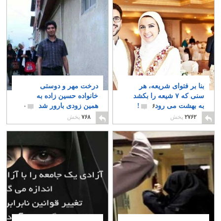
بنا بر فتوای شریعه، هر
درخت مهر و دوستی
سنی که ۷ شیعه را بکشد
خانواده حسین زاده به
به بهشت می رود‪!‬
همین زودی بارور شد
۰
۶
۲۷۶۲
پخش
۷۶۸
پخش