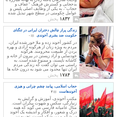
بدحجابی و گسترش فرهنگ "عفاف و
حجاب"، به یکی از وظایف اصلی پلیس و
عوامل حکومتی در سطح شهر تبدیل شده
و هر از گاهی هم منجر به بروز واکنش
۱۸۳۲
پخش
هایی از سوی مردم می شود.
زندگی پراز چالش دختران ایرانی در تنگنای
حکومت ضد بشری آخوندی
۰
در کشور آخوند زده و ملا خور شده ایران،
مردم به ویژه زنان از هرگونه آزادی و بهره
بردن از طبیعت محرومند. هرگونه
خودنمایی و آزاد زیستن در بیرون از خانه و
کاشانه ناپسند، و ممنوع شده است. به
راستی می توان گفت که زندگی مردم
ایران تنها محدود می شود به درون خانه ها
و آنهم در پشت درهای بسته.
۱۷۸۴
پخش
حجاب اسلامی، پیامد چشم چرانی و هیزی
آخوندهاست
۲
مکتب آخوندی، آموزش و گرایش به
زنبارگی، سکس و شهوت بیکران است.
مثال عامیانه فارسی می گوید که همه
درک و شعور، و افکار و اندیشه یک آخوند
در شکم و زیر شکم اوست. تجربه نیز