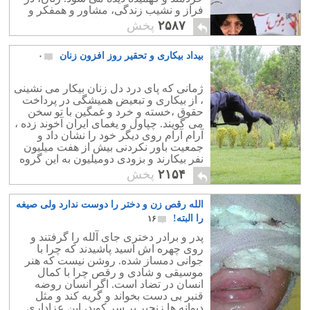
فراز و نشیب زندگی، مشاور و همفکر و
مرحم درد و رنج او در حالت ناامیدی
۲۵۸۷
پخش
مردانند.
بیداد بیکاری و تحقیر روز افزون زنان
۰
ژمانی که پای درد دل زنان بیکار می نشینی
، از بیکاری و تبعیض همیشگی در پرداخت
حقوق ،خسته و خرد و غمگین با تو سخن
می گویند. چپاول و یغمای ایران آخوند زده ،
آرام آرام روی دیگر خود را نشان داد و
جمعیت باور نکردنی بیش از هفت میلیون
نفر بیکارند و بزودی دومیلیون به این گروه
افزوده می شود .
۲۱۵۴
پخش
الله رقص زن و دختر را دوست ندارد ولی صیغه
را البته!
۱۶
پدر و برادر دختری جای آلله را گرفتند و
روی چهره اش اسید پاشیدند که چرا با
جوانی دمساز شده. روشن نیست که هنر
موسیقی و شادی و رقص چرا با کمال
انسان در تضاد است. اگر انسان روضه
قنبر بی دست بخواند و گریه کند و مثل
دیوانه ها زنجیر بر سر کوبد، این عزاداری