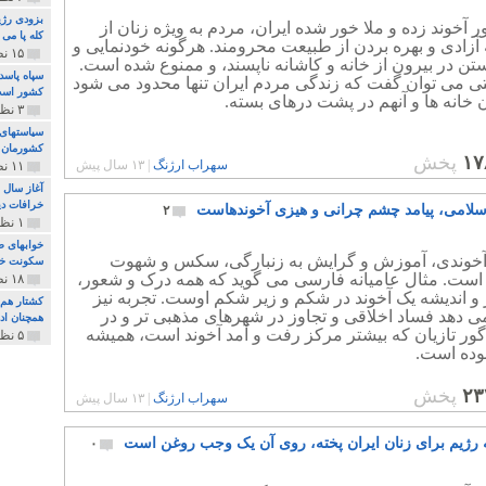
بزودی رژی
 آخوند زده و ملا خور شده ایران، مردم به ویژه زنان از
کله پا می
آزادی و بهره بردن از طبیعت محرومند. هرگونه خودنمایی و
۱۵ نظر و ۳۲۷ پخش
ستن در بیرون از خانه و کاشانه ناپسند، و ممنوع شده است.
سپاه پاسد
تی می توان گفت که زندگی مردم ایران تنها محدود می شود
کشور اس
 خانه ها و آنهم در پشت درهای بسته.
۳ نظر و ۱۶۲ پخش
سیاستهای 
کشورمان 
۱۷
پخش
سهراب ارژنگ
|
۱۳ سال پیش
۱۱ نظر و ۳۱۵ پخش
آغاز سال 
خرافات دی
لامی، پیامد چشم چرانی و هیزی آخوندهاست
۲
۱ نظر و ۷۴ پخش
خوابهای ط
خوندی، آموزش و گرایش به زنبارگی، سکس و شهوت
سکونت خو
 است. مثال عامیانه فارسی می گوید که همه درک و شعور،
۱۸ نظر و ۸۹۷ پخش
 و اندیشه یک آخوند در شکم و زیر شکم اوست. تجربه نیز
کشتار هم م
 دهد فساد اخلاقی و تجاوز در شهرهای مذهبی تر و در
همچنان ادا
ور تازیان که بیشتر مرکز رفت و آمد آخوند است، همیشه
۵ نظر و ۲۵۹ پخش
بوده است.
۲۳
پخش
سهراب ارژنگ
|
۱۳ سال پیش
رژیم برای زنان ایران پخته، روی آن یک وجب روغن است
۰