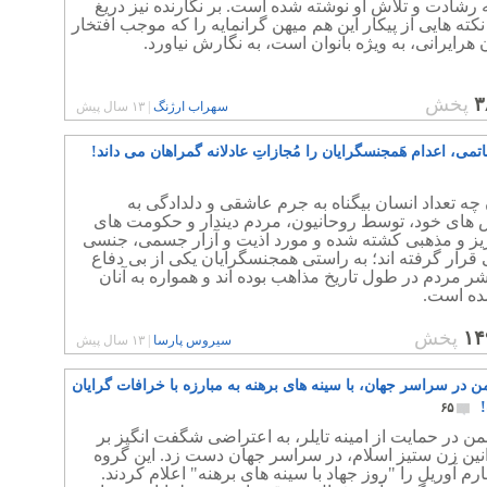
ه رشادت و تلاش او نوشته شده است. بر نگارنده نیز دریغ
نکته هایی از پیکار این هم میهن گرانمایه را که موجب افتخار
ن هرایرانی، به ویژه بانوان است، به نگارش نیاورد.
۳
پخش
سهراب ارژنگ
|
۱۳ سال پیش
می، اعدام هَمجنسگرایان را مُجازاتِ عادلانه گمراهان می داند!
 چه تعداد انسان بیگناه به جرم عاشقی و دلدادگی به
های خود، توسط روحانیون، مردم دیندار و حکومت های
یز و مذهبی کشته شده و مورد اذیت و آزار جسمی، جنسی
 قرار گرفته اند؛ به راستی همجنسگرایان یکی از بی دفاع
ر مردم در طول تاریخ مذاهب بوده اند و همواره به آنان
ه است.
۱۴
پخش
سیروس پارسا
|
۱۳ سال پیش
ن در سراسر جهان، با سینه های برهنه به مبارزه با خرافات گرایان
۶۵
ن در حمایت از امینه تايلر، به اعتراضی شگفت انگیز بر
نین زن ستیز اسلام، در سراسر جهان دست زد. این گروه
رم آوریل را "روز جهاد با سینه های برهنه" اعلام کردند.