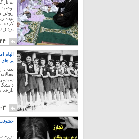
به تازگ
توصیه س
روغن رو
بوده زی
کرده، و
پردازند.
۳۴
الهام ا
بر جای
نیمی از
فعالانه
سیاسی ر
دانشگا
بازهم ر
۰۳
خشونت نس