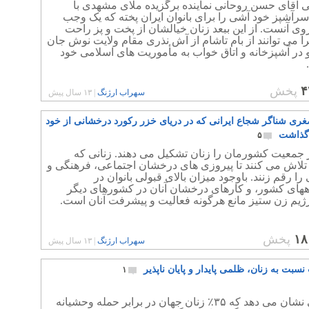
ی آقای حسن روحانی نماینده برگزیده ملای مشهدی با
رآشپز خود آشی را برای بانوان ایران پخته که یک وجب
ی آنست. از این ببعد زنان خیالشان از پخت و پز راحت
را می توانند از بام تاشام از آش نذری مقام ولایت نوش جان
 در آشپزخانه و اتاق خواب به مأموریت های اسلامی خود
۴
پخش
سهراب ارژنگ
|
۱۳ سال پیش
صغری شناگر شجاع ایرانی که در دریای خزر رکورد درخشانی از خود
 گذاشت
۵
 جمعیت کشورمان را زنان تشکیل می دهند. زنانی که
 تلاش می کنند تا پیروزی های درخشان اجتماعی، فرهنگی و
ا رقم زنند. باوجود میزان بالای قبولی بانوان در
ههای کشور، و کارهای درخشان آنان در کشورهای دیگر
ژیم زن ستیز مانع هرگونه فعالیت و پیشرفت آنان است.
۱۸
پخش
سهراب ارژنگ
|
۱۳ سال پیش
بت به زنان، ظلمی پایدار و پایان ناپذیر
۱
بررسی نشان می دهد که ۳۵٪ زنان جهان در برابر حمله وحشیانه