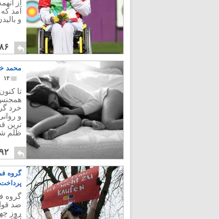
از آنهم
آمد که 
و بالید
۸۶
محمد خات
۱۲
تا کنون
همجنس 
خرد گر
و روانی
ترین قش
ظلم شد
۹۲
گروه فم
پرداخت!
گروه فم
ضد قوا
روز چها