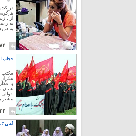
در کشور
هرگونه 
آزاد زی
به راس
به درون
۸۴
حجاب اس
مکتب آ
بیکران
و افکار
نشان می
حوالی گ
بیشتر 
۳۴
آشی که 