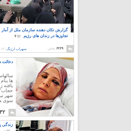
گزارش تکان دهنده سازمان ملل از آمار
تجاوزها در زندان های رژیم
۷
۶۲۶۹
پخش
سهراب ارژنگ
|
۱۲ سال پیش
دخالت د
سالهاس
ها بنا
یافته ز
حجاب"،
شهر تبد
سوی مر
۳۲
زندگی پ
۰