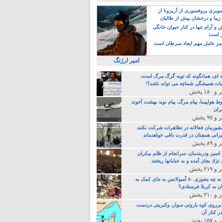
یری پروفسوری از آریزونا از
زیبا و درخشان پیش از طالبان
 آرام تنها در کنار حیوان خانگی
ر است
ز عامل مهم ایجاد سرطان است
امیر ارژنگ
ه ای، همانگونه که توبه گرگ مرگ است،
ات همیشگی شماچه می تواند باشد؟!
ط هواپیما، پیام مرگ، پیام نوید بهشت آخوند
ران
 کشورمان فعالانه در تظاهرات شرکت نکنند
رانی همچنان در قدرت باقی خواهدماند
 اسیر ودربندمان، سرانجام از ظلم بیکران
نژاد بجان آمده و به خبابانها ریختند
خامنه ای، به چه مجوزی ۸۰ آمبولانس به جای کمک به
ن به کربلا فرستادی؟
 برروی کوه باروتی سوار، وکبریتی دردست
ر کنار آن