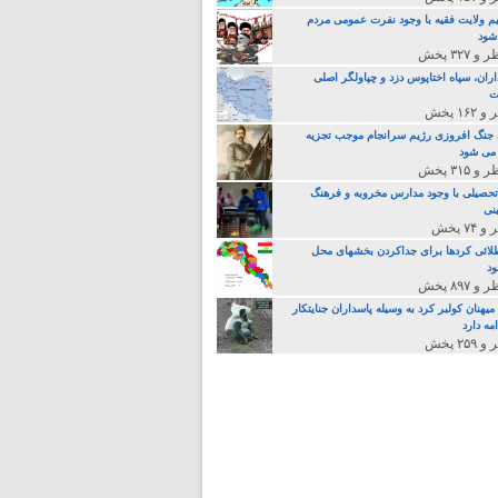
م ولایت فقیه با وجود نفرت عمومی مردم
 شود
اران، سپاه اختاپوس دزد و چپاولگر اصلی
ت
جنگ افروزی رژیم سرانجام موجب تجزیه
می شود
تحصیلی با وجود مدارس مخروبه و فرهنگ
نی
لائی کردها برای جداکردن بخشهای محل
د
یهنان کولبر کرد به وسیله پاسداران جنایتکار
مه دارد