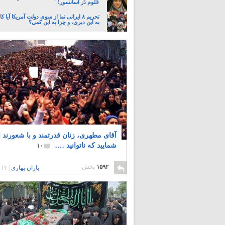
عُلوم دَر آسانسور!
تحریم ۸ ایرانی نما از سوی دولت آمریکا آی
به این دیری، و چرا به این کمی؟
آقای مطهری، زنان قدرتمند و با شعورند ا
شمایید که ناتوانید ….
۱۰
۱۵۹۲
پخش
باران بهاری
|
۱۲ سال پیش