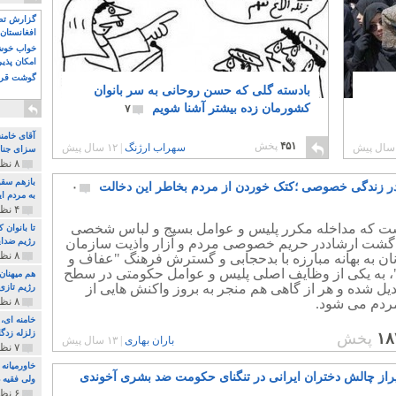
گزارش تصو
افغانستان 
خواب خوش و
امکان پذی
گوشت قرم
بادسته گلی که حسن روحانی به سر بانوان
کشورمان زده بیشتر آشنا شویم
۷
آقای خامن
۴۵۱
پخش
سهراب ارژنگ
|
۱۲ سال پیش
سزای جنای
۸ نظر و ۱۸۰ پخش
بازهم سقو
ر زندگی خصوصی ؛کتک خوردن از مردم بخاطر این دخالت
۰
به مردم ای
۴ نظر و ۹۷ پخش
ت که مداخله مکرر پلیس و عوامل بسیج و لباس شخصی
تا بانوان
م گشت ارشاددر حریم خصوصی مردم و آزار واذیت سازمان
رژیم ضدای
۸ نظر و ۸۹ پخش
نان به بهانه مبارزه با بدحجابی و گسترش فرهنگ "عفاف و
 به یکی از وظایف اصلی پلیس و عوامل حکومتی در سطح
هم میهنان
یل شده و هر از گاهی هم منجر به بروز واکنش هایی از
رژیم تازی 
۸ نظر و ۲۱۹ پخش
دم می شود.
زلزله زدگا
۱۸
پخش
باران بهاری
|
۱۳ سال پیش
۷ نظر و ۲۱۰ پخش
خاورمیانه
راز چالش دختران ایرانی در تنگنای حکومت ضد بشری آخوندی
ولی فقیه د
۶ نظر و ۱۵۷ پخش