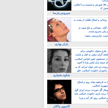
یرانی!
رویداد سال ۵۷؛ شورش و دَسیسه و یا انقلابی
خش ۲)
سیروس پارسا
روحانی و اصلاح طلبان از پشت به
ی گناه ، شجاعی و حاج صفی از
یم ملی محروم شدند.
ست نژادپرستی بدهید!
باران بهاری
طرح مخوف حکومتی برای
جه گران دولتی به قتل و جنایت
در جستجوی تغییر قوانین اسلامی،
ام جمعه مدل لباس شنا تا آخوند
مجنسگرا!
رونده دو دختر جوان ایرانی که به
 ماموران حکومت اسلامی، حلق
شکوه بختیاری
 به تاریخچه میانه روی و اصلاح
مهوری اسلامی
وتبال گًل خوردند، مردم ایران گول
ا برنده بازی، حکومت اسلامی شد!
م اسلامی روی کار آمد و چرا
؟!
کاسپین ماکان