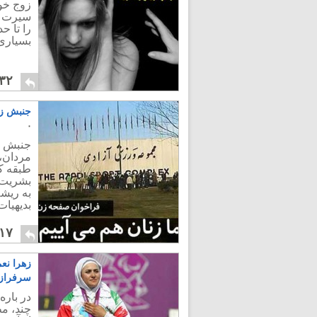
زوج خود
سیرت ب
را تا ح
بسیاری 
۳۲
جنبش زن
۰
جنبش ز
مردان،
طبقه ک
بشریت 
به ریشه
بدیهیا
۱۷
زهرا نعم
سرفرازی
در باره
چند، م