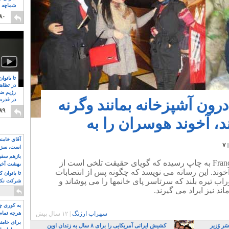
شماچه م
۸
۸۰
تا بانوا
در تظاه
رژیم ضد
رون آشپزخانه بمانند وگرنه
در قدرت
۸
۸۹
، آخوند هوسران را به
آقای خامن
۷
است، سزا
تواند باشد؟
بازهم سقوط
بد حجابی خانم ها گزارشی در France 24 به چاپ رسیده که گویای حقیقت تلخی است از
بهشت آخون
خوند. این رسانه می نویسد که چگونه پس از انتصابات
تا بانوان 
تیره بلند که سرتاسر پای خانمها را می پوشاند و
شرکت نکنن
قدرت باقی
د نیز ایراد می گیرند.
به کوری چش
سهراب ارژنگ
|
۱۲ سال پیش
هرچه تمام
برای خامنه
رِ وَزیر
کشیش ایرانی آمریکایی را برای ۸ سال به زندان اوین