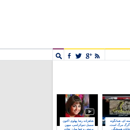
مشترک
جستجو
نه ای، همانگونه
شاهزاده رضا پهلوی اکنون
 گرگ مرگ است،
سمبل دموکراسی، میهن
نایات همیشگی
پرستی و تنها مبارز نجات