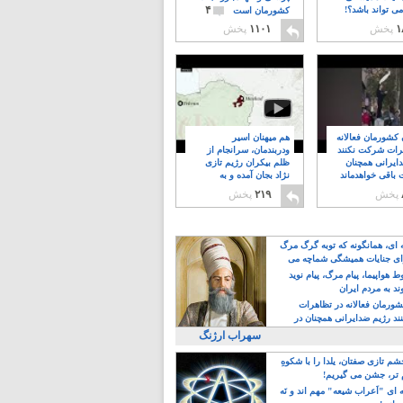
۴
ی تواند باشد؟!
کشورمان است
۱
پخش
۱۱۰۱
پخش
ن کشورمان فعالانه
هم میهنان اسیر
رات شرکت نکنند
ودربندمان، سرانجام از
ایرانی همچنان
ظلم بیکران رژیم تازی
 باقی خواهدماند
نژاد بجان آمده و به
۸
خبابانها ریختند
پخش
۲۱۹
پخش
ه ای، همانگونه که توبه گرگ مرگ
ی جنایات همیشگی شماچه می
!
 هواپیما، پیام مرگ، پیام نوید
د به مردم ایران
کشورمان فعالانه در تظاهرات
د رژیم ضدایرانی همچنان در
 خواهدماند
سهراب ارژنگ
م تازی صفتان، یلدا را با شکوهِ
 تر، جشن می گیریم!
 ای "اَعراب شیعه" مهم اند و نَه