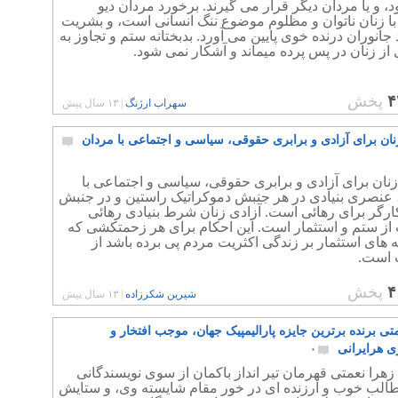
، و یا مردان دیگر قرار می گیرند. برخورد مردان دیو
ا زنان ناتوان و مظلوم موضوع ننگ انسانی است، و بشریت
د جانوران درنده خوی پایین می آورد. بدبختانه ستم و تجاوز به
از زنان در پس پرده میماند و آشکار نمی شود.
۴
پخش
سهراب ارژنگ
|
۱۳ سال پیش
ان برای آزادی و برابری حقوقی، سیاسی و اجتماعی با مردان
نان برای آزادی و برابری حقوقی، سیاسی و اجتماعی با
 عنصری بنیادی در هر جنبش دموکراتیک راستین و در جنبش
ارگر برای رهائی است. آزادی زنان شرط بنیادی رهائی
از ستم و استثمار است. این احکام برای هر زحمتکشی که
 های استثمار بر زندگی اکثریت مردم پی برده باشد از
ت است.
۴
پخش
شیرین شکرزاده
|
۱۳ سال پیش
تی برنده برترین جایزه پارالیمپیک جهان، موجب افتخار و
 هرایرانی
۰
 زهرا نعمتی قهرمان تیر انداز باکمان از سوی نویسندگانی
طالب خوب و ارزنده ای در خور مقام شایسته وی، و ستایش