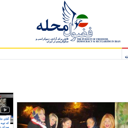
تلاش برای آزادی، دموکراسی و
THE PURSUIT OF FREEDOM,
سکولاریسم در ایران
DEMOCRACY & SECULARISM IN IRAN
ت
آقای خام
که توبه
سزای ج