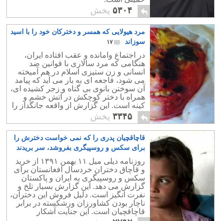
۵۳۰۴
پخش
مرد هیولایی که همسر و دخترکان خود را با اسید
سوزاند
۱۷
در اجتماع وامانده و عقب افتاده ایران،
هنگامی که مرد سالاری با قوانین ضد
انسانی و زن ستیزی اسلام در هم آمیخته
می شود، فاجعه ای به بار می آید که پیامد
آن سوختن بانوی بی گناه و زجر کشیده ای،
همراه با دختر کوچکش در آتش خشم و
کینه است. این گزارش از واقعه جانگداز را
در مجله تایم (Time) این هفته می بینیم.
۳۳۴۵
پخش
قاچاقچیان پدری را که نمی خواست دخترش را
برای سکس و روسپیگری بفروشد، سر بریدند
۸
روزنامه دیلی میل ۱۱ بهمن ۱۳۹۱ از خرید
و قاچاق دختران خردسال افغانستان برای
سکس و روسپیگری به ایران و پاکستان
گزارش می دهد. این گزارش بسیار تلخ و
نفرت انگیز است. دلیل فروش این دختران،
ناچار بودن کشاورزان ورشکسته در برابر
قاچاقچیان است. این جنایت آشکار
سالهاست در افغانستان، ایران، وپاکستان