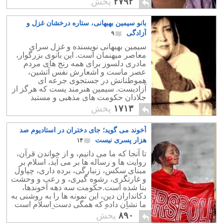
۲۷۹۲
پخش
ادامه دارد.
بانو سیمین بهبهانی، ستاره درخشان غزل و
آزادگی
۹
سیمین بهبهانی نویسنده و غزل‌ سرای
معاصر میهنمان است. این بانوی بزرگوار،
مادری دلسوز برای همه رنج های مردم
عصر ماست و اشعارش نفس آتشین،
هموطنانش در جستجوی جرعه ای
آزادیست. سیمین هنرمند یست که هرگز از
جلادان حکومت های مذهبی و مستبد
نهراسید و در پیشاپیش اعتراضات مردمی
۱۷۱۳
پخش
آغوش بر روی خطرات گشود.
آخوند می گوید؛ جای دختران در استادیوم صد
هزار پسری نیست
۱۴
تا آنجا که ما می دانیم، و از خواندن قرآن،
روایت ها و رساله ها بر می آید، اسلام بر
مبنای سکس، زنبارگی، برده داری، چپاول
و غارتگری، رشوه گیری، و رعب و وحشت
بنا شده است.حکومت سه دهه آخوندها،
دکانداران دین، این نمونه ها را به روشنی به
ما نشان داده که همگی دست اسلام است
که از آستین آخوند بیرون می آید.
۸۹۰
پخش