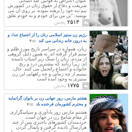
عنوان اعتراض به قوانین ضد انسانی
شریعت و دفاع از حقوق زنان در کشورش
نیم تنه خود را برهنه نموده، بر روی آن می
نویسد: "تن من برای خودم و به خودم تعلق
دارد و وسیله آبرو و افتخار فرد دیگری
۲۵۱۳
پخش
نیست".
رژیم زن ستیز اسلامی زنان را از اجتماع جدا، و
به درون خانه زندانی می کند
۳
زنان، همواره در سراسر تاریخ مورد ظلم و
ستم قرار گرفته اند. به همین دلیل گروهی
از مردم، زنان را سنگ زیر آسیاب نامیده
اند. زیرا زنانند که بیشترین درد و رنج
خانواده و اجتماع راتحمل می کنند. حال،
ببینیم از چه زمانی و چه راههایی این زن
ستیزی به وجود آمده است
۱۷۷۵
پخش
هشتم مارس، روز جهانی زن بر بانوان گرانمایه
و محترم کشورمان فرخنده باد
۷
هشتم مارس روز یادآوری و سپاسگزاری
از مقام شامخ زن در جهان است.
خردمندان کشورهای باختری پس از چند
هزارسال نادیده گرفتن و پایمال کردن