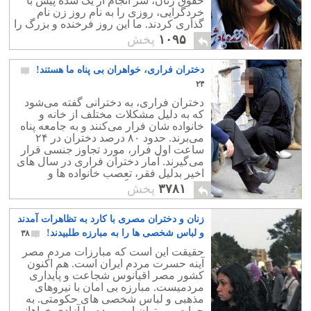
حقوق زنان، سر انجام از یک سده پیش با
خردگرایی، روزی را به نام روز زن نام
گذاری کردند. ما این روز فرخنده و بزرگ را
به همه زنان، به ویژه هم میهنانمان
۱۰۹۵
پخش
شادباش می گوییم.
دختران فراری، خواهران بی پناه ما هستند!
۲۳
دختران فراری، به دخترانی گفته می‌شود
که به دلیل مشکلات مختلف از خانه و
خانواده شان فرار می‌کنند و به جامعه پناه
می‌برند. حدود ۸۰ درصد دختران در ۲۴
ساعت اول فرار، مورد تجاوز جنسی قرار
می‌گیرند. آمار دختران فراری در سال های
اخیر بدلیل فقر، تعصب خانواده ها و
نابسامانی های دیگر بسیار افزایش یافته
۳۷۸۱
پخش
است.
زنان و دختران مصری با کارد به تظاهرات آمدند
و لباس شخصی ها را به مبارزه طلبیدند!
۳۸
حقیقت این است که مبارزات مردم مصر
آینه حسرت مردم ایران است. هم اکنون
کشور مصر اقیانوس شجاعت و پایداری
مردمیست. مبارزه بی امان با نیروهای
مذهبی و لباس شخصی های حکومتی. به
جرات می توان این مردم را آزادی خواهانی