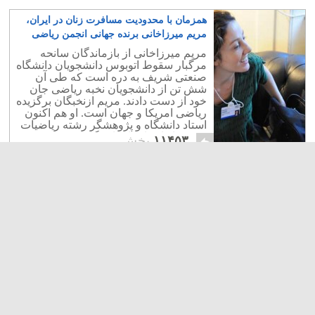
همزمان با محدودیت مسافرت زنان در ایران،
مریم میرزاخانی برنده جهانی انجمن ریاضی
آمریکا شد!
۷
مریم میرزاخانی از بازماندگان سانحه
مرگبار سقوط اتوبوس دانشجویان دانشگاه
صنعتی شریف به دره است که طی آن
شش تن از دانشجویان نخبه ریاضی جان
خود از دست دادند. مریم ازنخبگان برگزیده
ریاضی امریکا و جهان است. او هم اکنون
استاد دانشگاه و پژوهشگر رشته ریاضیات
و پیش از این استاد دانشگاه پرینستون بوده
۱۱۴۵۳
پخش
است.
آقای وحید یامین پور آیا بی حجاب بودن، تجاوز
جنسی به شما باشیشه نوشابه و میله آهنی
است؟
۱۵
دو دانشجوی رشته پزشکی این چند سال
مورد تجاوز گروهی و شکنجه قرار گرفته و
کشته شدند. یکی دختر جوانی که در
هندوستان بوسیله اراذل و اوباش مورد
تجاوز قرار گرفت و در بیمارستان
درگذشت، و دیگری دکتر زهرا بنی یعقوب
که در ایران توسط اراذل و اوباش گشت
ارشاد و نیروی انتظامی بدو تجاوز شد و
۱۵۲۵
پخش
پس از شکنجه در گذشت.