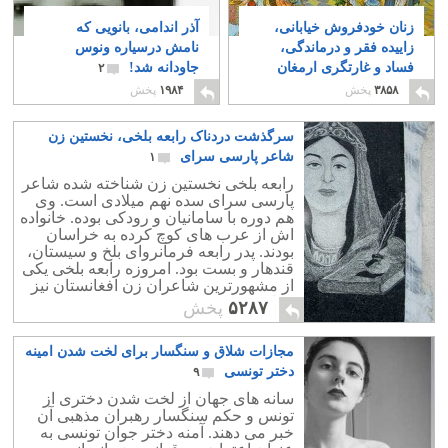
زنان خودفروش خیابانی،
آذر اندامی، بانویی که
زاییده فقر و درماندگی،
نامش درسیاره ونوس
فساد و غارتگری ارمغان
جاودانه شد!
۲
حکومت اسلامی
۲
۳۸۵۸
پخش
۱۹۸۴
پخش
سرگذشت دردناک رابعه بلخی، نخستین زن
شاعر پارسی‌ سرای
۱
رابعه بلخی نخستين زن شناخته شده شاعر
پارسی سرای سده نهم میلادی است. وی
هم دوره با سامانیان و رودکی بوده. خانواده
اش از عرب های کوچ کرده به خراسان
بودند. پدر رابعه فرمانروای بلخ و سیستان،
قندهار و بست بود. امروزه رابعه بلخی یکی
از مشهورترین شاعران زن افغانستان نیز
خوانده می شود.
۵۲۸۷
پخش
مجازات شلاق و سنگسار برای لخت شدن امینه
دختر تونسی
۹
سانه های جهان از لخت شدن دختری از
تونس و حکم سنگسار رهبران مذهبی آن
خبر می دهند. آمنه دختر جوان تونسی به