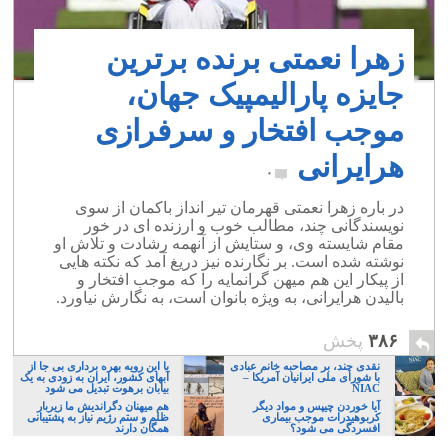
زهرا نعمتی برنده برترین
جایزه پارالیمپیک جهان،
موجب افتخار و سرفرازی
هرایرانی
۰
در باره زهرا نعمتی قهرمان تیر انداز باکمان از سوی
نویسندگانی چند، مطالب خوب و ارزنده ای در خور
مقام شایسته وی، و ستایش از آنهمه رشادت و تلاش او
نوشته شده است. بر نگارنده نیز دریغ آمد که نکته هایی
از پیکار این هم میهن گرانمایه را که موجب افتخار و
بالیدن هرایرانی، به ویژه بانوان است، به نگارش نیاورد.
۳۸۶
پخش
نقدی چند، بر مصاحبه خانم عبادی
با این رویه بهره برداری بی جا از
با شورای ملی ایرانیان آمریکا –
آبهای کشور، ایران به زودی به یک
NIAC
بیابان برهوت تبدیل می شود
آیا خوردن چیپس و مواد دیگر
هم میهنان دگراندیش ما زیربار
کربوهیدرات موجب بیماری
ظلم و ستم رژیم نیاز به پشتیبانی
افسردگی می شود؟
همگان دارند