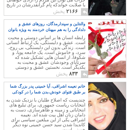
با صلابت خواندکه نام گرانقدرشان در تاریخ
پر افتخار مبارزین آزادی خواهی جهان ثبت
۲۱۶۶
پخش
خواهد شد.
والنتاین و سپندارمذگان، روزهای عشق و
دلدادگی را به هم میهنان خردمند به ویژه بانوان
گرانمایه شادباش می گوییم
۱۱
رابطه انسان ها بر اساس دوستی و محبت
است. عشق و دلبستگی، یک ارتباط انسانی
است. زندگی بدون این دلبستگی، بی روح،
سرد، و خاموش است. یک جامعه پویا، و
شکوفا، از انسان هایی تشکیل شده که
سرتاپای وجودشان عشق و محبت به
یکدیگر است. نخستین عشق و دوستی
میان یک دختر و پسر جوان به راستی چقدر
۸۳۳
پخش
زیبا، و باشکوه است.
خانم نعیمه اشراقی، آیا خمینی پدر بزرگ شما
بر طبق فتوای خودش،بدن شما را در کودکی
لمس کرده بود؟
۳۸
چندیست که اصلاح طلبان با نزدیک شدن به
انتخابات ریاست جمهوری، برای تبلیغ های
انتخاباتی و زمینه و ظاهرسازی، دست به
دامان زنان اهل بیت شده اند. نعیمه
اشراقی یکی از این مبلغین سیاسی برای
کاندیدا شدن سید حسن خمینی نوه دیگر
خمینی است.