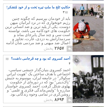
حکایتِ تَلخ ما ملتِ تیره بَخت و از خود مُتشکر!
۳
باید از خودمان بپرسیم که چگونه چنین
رژیم خونخواری که در نزد ایرانیان میهن
دوست، یکی از پلید ترین و ضد انسانی ترین
حکومت های خودکامه می باشد، توانسته
است سی و چند سال پابرجای بماند و
سردمدارانش به دزدی، غارت، تجاوز و
اعمال ضد میهنی و ضد مردمی شان ادامه
دهند؟
۲۶۵۷
پخش
اَحمد کسروی که بود و چه فَرجامی داشت؟
۴
احمد کسروی بنیان‌گذار جنبشی سیاسی-
اجتماعی با هدف ساختن یک "هویت ایرانیِ
سکولار" در جامعه ایران، موسوم به جنبش
"پاک‌دینی" بود که در دوره‌ای از حکومت
پهلوی شکل گرفت. احمد کسروی خواستار
مبارزه با "واپس‌ماندگی فکری و علمی" و
روشن‌گری در تمامی وجوه زندگانی بود.
۸۶۹۴
پخش