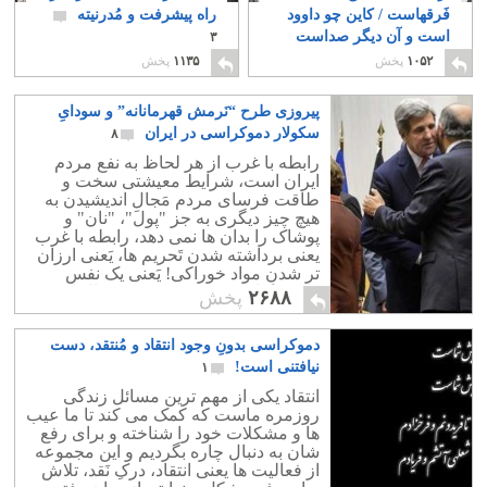
فَرقهاست / کاین چو داوود
راه پیشرفت و مُدرنیته
است و آن دیگر صداست
۳
۲
۱۰۵۲
پخش
۱۱۳۵
پخش
پیروزی طرح “نَرمش قهرمانانه” و سودایِ
سکولار دموکراسی در ایران
۸
رابطه با غرب از هر لحاظ به نفع مردم
ایران است، شرایط معیشتی سخت و
طاقت فرسای مردم مَجالِ اندیشیدن به
هیچ چیز دیگری به جز "پول"، "نان" و
پوشاک را بدان ها نمی دهد، رابطه با غرب
یعنی برداشته شدن تَحریم ها، یَعنی ارزان
تر شدنِ مواد خوراکی! یَعنی یک نفس
راحت برای مردمی که هشت سال است
۲۶۸۸
پخش
شدیدن تحت فشارند.
دموکراسی بدونِ وجود انتقاد و مُنتقد، دست
نیافتنی است!
۱
انتقاد یکی از مهم ترین مسائل زندگی
روزمره ماست که کمک می کند تا ما عیب
ها و مشکلات خود را شناخته و برای رفع
شان به دنبال چاره بگردیم و این مجموعه
از فعالیت ها یعنی انتقاد، درکِ نَقد، تلاش