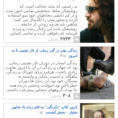
به راستی که مایه خجالت است که
روشنفکر نماها، متخصص تمامی امور شده
و از کم دانشی مخاطبان خود سو استفاده
کرده و شعورشان را لگدمال می کنند!
شاهین باید هرچه زودتر، از جامعه
روشنفکر بابت این رفتار زشت و مردم
فریبانه عذرخواهی کرده و تمامی کسانی
که از این حرکتش تمجید کردند را از برگه
۲۷۴۳
پخش
هوادارانش اخراج نماید!
زندگی بشر در گذر زمان، از غار نشینی تا به
امروز
۲
زندگی انسان در دوران غار نشینی زمانی
بود که جهان و زندگی در آن با امروز تفاوت
زیادی داشت. هرفرد برای خوراک و زندگی،
پناهگاه، و امنیت، متکی و وابسته به
بستگان خود بود. آن زمان ها دوران
خطرناکی بود.حیوانات وحشی درنده همه
جا بودند،گروههای متجاوز پیشرفت داشتند،
و جهان با قانون زور و قلدری اداره می
۳۰۸
پخش
شد،.
مُرور کتابِ “یکرنگی” به قلم زنده یاد شاپور
بختیار – بخش نُخست
۰