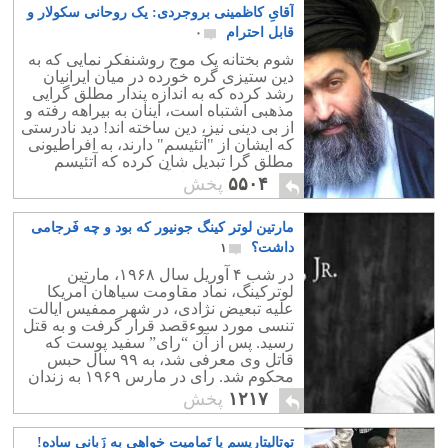
آقایِ کاظمینی بروجردی: یک روحانی سکولار و
قابل احترام
۰
شوم بختانه یک موج روشنفکر نمایی که به
دین ستیزی گره خورده در میان ایرانیان
رشد کرده که به اندازه پندار مطلق گرایی
مذهبی اشتباه است، اینان به بیراهه رفته و
از بی دینی نیز، دین ساخته اند! دید نادرستی
که ایشان از "آتئیسم" دارند، به افراطیونی
مطلق گرا تبدیل شان کرده که آتئیسم
دقیقن نقطه مقابل آن است!
۵۵۰۴
پخش
مارتین لوتر کینگ جونیور که بود و چه فَرجامی
داشت؟
۱
در شب ۴ آوریل سال ۱۹۶۸، مارتین
لوترکینگ، نماد مقاومت سیاهان آمریکا
علیه تبعیض نژادی، در شهر ممفیس ایالت
تنسی مورد سوءقصد قرار گرفت و به قتل
رسید. پس از آن “رای” سفید پوست که
قاتل وی معرفی شد، به ۹۹ سال حبس
محکوم شد. رای در مارس ۱۹۶۹ به زندان
افتاد و تقریبا سه دهه بعد و در ۱۹۹۸ در
۱۲۱۷
پخش
زندان درگذشت.
توتالیتاریسم یا تَمامیت خواهی به زَبانی ساده!