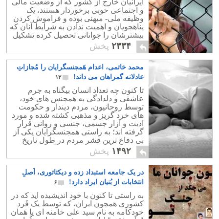
ایرانیان خارج از کشور که از وضعیت مالی
و اجتماعی خوبی برخوردار هستند، یک
وظیفه ملی- میهنی بوده و فراموش کردن
پناهجویان و اهمیت ندادن به شرایط آنان که
بیشترشان را جوانانی تحصیل کرده تشکیل
می دهند، عین خیانت به مام میهن است.
۲۳۳۴
پخش
محمد خاتمی، اعدام هَمجنسگرایان را مُجازاتِ
عادلانه گمراهان می داند!
۱۲
تا کنون چه تعداد انسان بیگناه به جرم
عاشقی و دلدادگی به همجنس های خود،
توسط روحانیون، مردم دیندار و حکومت
های خرد گریز و مذهبی کشته شده و مورد
اذیت و آزار جسمی، جنسی و روانی قرار
گرفته اند؛ به راستی همجنسگرایان یکی از
بی دفاع ترین قشر مردم در طول تاریخ
مذاهب بوده اند و همواره به آنان ظلم شده
۱۴۹۲
پخش
است.
در یک جامعه استبداد زده و دیکتاتوری، اَصلِ
انتخابات از بُنیان ایراد دارد!
۶
به راستی تا کنون با خود اندیشیده اید که در
کشوری همچون ایران، که توسط یک فَرد
خودکامه به نام سید علی خامنه ای یا هَمان