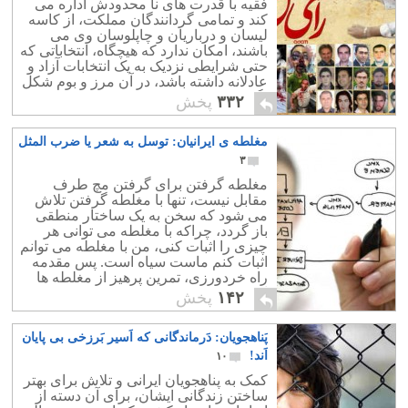
فقیه با قدرت های نا محدودش اداره می
کند و تمامی گردانندگان مملکت، از کاسه
لیسان و درباریان و چاپلوسان وی می
باشند، امکان ندارد که هیچگاه، انتخاباتی که
حتی شرایطی نزدیک به یک انتخابات آزاد و
عادلانه داشته باشد، در آن مرز و بوم شکل
بگیرد.
۳۳۲
پخش
مغلطه ی ایرانیان: توسل به شعر یا ضرب المثل
۳
مغلطه گرفتن برای گرفتن مچ طرف
مقابل نیست، تنها با مغلطه گرفتن تلاش
می شود که سخن به یک ساختار منطقی
باز گردد، چراکه با مغلطه می توانی هر
چیزی را اثبات کنی، من با مغلطه می توانم
اثبات کنم ماست سیاه است. پس مقدمه
راه خردورزی، تمرین پرهیز از مغلطه ها
است.
۱۴۲
پخش
پَناهجویان: دَرماندگانی که اَسیر بَرزخی بی پایان
اَند!
۱۰
کمک به پناهجویان ایرانی و تلاش برای بهتر
ساختن زندگانی ایشان، برای آن دسته از