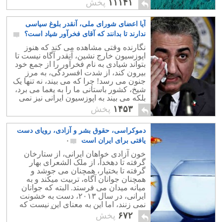
۱۱۱۴۱
پخش
بریدند.
آیا اعضای شورای ملی، آنقدر بلوغ سیاسی
ندارند تا بدانند که آقای فخرآور شیاد است؟
۳
نگارنده وقتی مشاهده می کند که هنوز
اپوزسیون خارج نشین، آنقدر آگاه نیست تا
بتواند شیادی به نام فخرآور را از جمع خود
بیرون کند، از شدت افسردگی، به مرز
جنون می رسد! چرا که می بیند، نه تنها یک
شیخ، کشور باستانی ما را به یغما می برد،
بلکه می بیند به اپوزسیون ایرانی نیز نمی
توان امید چندانی داشت.
۱۴۵۳
پخش
دموکراسی، حقوق بشر و آزادی، رویای دست
یافتی برای ایران است
۰
خون آزادی خواهان ایرانی، از ستارخان
گرفته تا دهخدا، از ملک الشعرای بهار
گرفته تا بختیار، همچنان می جوشد و
همچنان جوانان آگاه، تربیت میکند و به
میانه میدان می فرستد. البته که جوانان
ایرانی، در سال ۲۰۱۳، دست به خشونت
نمی زنند، اما این به معنای این نیست که
حاضر نیستند برای رسیدن به آزادی هزنیه
۶۷۲
پخش
دهند.