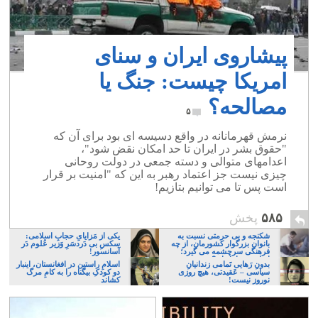
پیشاروی ایران و سنای
امریکا چیست: جنگ یا
مصالحه؟
۵
نرمش قهرمانانه در واقع دسیسه ای بود برای آن که
"حقوق بشر در ایران تا حد امکان نقض شود"،
اعدامهای متوالی و دسته جمعی در دولت روحانی
چیزی نیست جز اعتماد رهبر به این که "امنیت بر قرار
است پس تا می توانیم بتازیم!
۵۸۵
پخش
شکنجه و بی حرمتی نسبت به
یکی از مَزایایِ حجابِ اسلامی:
بانوان بزرگوار کشورمان، از چه
سکسِ بی دَردسَرِ وَزیر عُلوم دَر
فرهنگی سرچشمه می گیرد؛
آسانسور!
ایرانی، و یا تازیان؟
بدونِ رَهایی تَمامی زندانیانِ
اسلامِ راستین در افغانستان، اینبار
سیاسی – عَقیدتی، هیچ روزی
دو کودکِ بیگناه را به کامِ مرگ
نوروز نیست!
کشاند