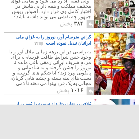
"ولی فقیه" اداره می شود و تمامی قُوای
مختلف مملکت و همه دارایی هایش در
اختیار کامل وی قرار دارد، اصولن رییس
جمهور چه نقشی می تواند داشته باشد؟
۳۸۴
پخش
گرانیِ سَرسام آور، نوروز را به عَزایِ ملی
ایرانیان تَبدیل نموده است
۲۲
به راستی در این برهه زمانی ملال آور و با
وجود چنین شرایطِ طاقت فرسایی، بَرای
مردمِ شریف ایرانی رَمقی باقی مانده تا
نوروز را جشن گرفته و به شادمانی و
پایکوبی بپردازند؟ آیا شکم های گرسنه و
دست های پینه بسته و چشم هایی گریان،
مجالی به یک فردِ بینوا می دهند تا دَمی
بیاساید و لحظه ای مسرور باشد؟
۱۰۱۶
پخش
مُلایِ بی وَطن، دفاع از سوریه را مُهم تر از
نجاتِ خوزستان می داند!
۲۴
دشمنی حکومت اسلامی با تاریخ، فرهنگ،
تمدن و سنت های اصیل ایران و همچنین
سَر ستیزِ این اهریمن بَد سیرت با مردمانِ
شریفِ ایران زمین پایانی ندارد؛ در طیِ سه