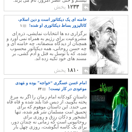
بیستم و حتی عصر امروز، نام می برند.
۱۲۳۳
پخش
خامنه ای یک دیکتاتور است و دین اسلام،
کاتالیزور بساط دیکتاتوری او شده!
۱
برگزاری ده ها انتخابات نمایشی، ذره ای
مشروعیت برای رژیم به همراه نمی آورد و
همچنان از دیدگاه منصفانه، چه خامنه ای و
چه حسن روحانی، همه دیکتاتور محسوب
شده، که با توسل به قتل و آدم کشی، بر
مسند های خود تکیه زده اند.
۱۸۱۰
پخش
امام حَسن عسگری “خواجه” بوده و مَهدی
موعودی در کار نیست!
۶۳
داستان کودکانه امام زمان را اگر به مرغ
پخته بگویید، از دیس غذا بلند شده و قاه قاه
می خندد. این داستان موهوم که برای
تحمیق امت مسلمان سَر هَم شده، تنها
آبشخور و دکان رزق و روزی برای
روحانیونی است که زمانی نه چندان دور،
برای یک کاسه آبگوشت، روزی چهل بار
امام حسین را زنده کرده و بعد سر می