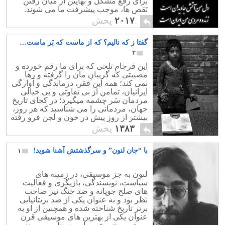
برای رفع مشکل و نهایتن از میان رفتن
نَقص ها، موجب پیشرفت ما می شوند.
۲۰۱۷
پخش
گفتا ز که نالیم؟ که از ماست که بَر ماست…
۳
این فرجامِ تلخی که برای ما رقم خورده و
مصیبتی که گریبانِ مان را گرفته و رها
نمی کند؛ همه این فقر، درماندگی و آوارگی
ایرانیان، تمامن از بی تفاوتی و بی خیالی
مردمان سَر چشمه میگیرد؛ در کجای تاریخ
جهان، مردمانی را می شناسید که هر روز،
بیشتر از روزِ پیش در خون و لجن فرو رفته
و دَم بر نیاورده باشند؟
۱۳۸۳
پخش
با “جان لنون” و سرگذشتش آشنا شوید!
۱
لنون به جز موسیقی، در زمینه های
سیاست، نویسندگی، بازیگری و فعالیت
های صلح جویانه و ضد جنگ نیز صاحب
نظر بود و به عنوان یکی از صد بریتانیایی
برتر تاریخ شناخته شده و همچنین از او به
عنوان یکی از بهترین های موسیقی قرن