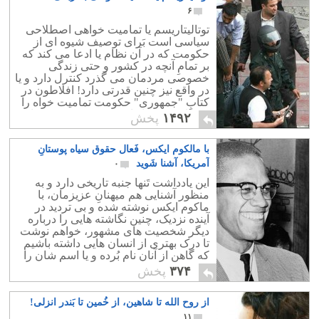
۶
توتالیتاریسم یا تمامیت خواهی اصطلاحی
سیاسی است بَرای توصیف شیوه ای از
حکومت که در آن نظام یا ادعا می کند که
بر تمامِ آنچه در کشور و حتی زندگی
خصوصی مردمان می گذرد کنترل دارد و یا
در واقع نیز چنین قدرتی دارد! افلاطون در
کتابِ "جمهوری" حکومت تمامیت خواه را
یکی از بهترین انواع حکومت بر می شمارد.
۱۴۹۲
پخش
با مالکوم ایکس، فَعال حقوق سیاه پوستانِ
آمریکا، آشنا شَوید
۰
این یادداشت تَنها جنبه تاریخی دارد و به
منظور آشنایی هم میهنانِ عزیزمان، با
ماکوم ایکس نوشته شده و بی تردید در
آینده نزدیک، چنین نگاشته هایی را درباره
دیگر شخصیت های مشهور، خواهم نوشت
تا درک بهتری از انسان هایی داشته باشیم
که گاهن از آنان نام بُرده و یا اسم شان را
می شنویم.
۳۷۴
پخش
از روح الله تا شاهین، از خُمین تا بَندر انزلی!
۱۱