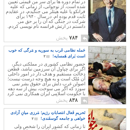
در تمام دوره ها برای سر من قیمتی تعیین
شده است. از نوجوانی، از زمانی که علیه
فرانکو یا علیه هیتلر می جنگیدم، در عقایدم
ثابت قدم بوده ام. در سال ۱۹۴۰ برای
شرکت در جنگی که آن را بر حق می
دانستم در ارتش فرانسه نام نویسی کردم.
۷۸۴
پخش
حَمله نظامی غَرب به سوریه و مَرگی که خوب
است بَرای هَمسایه!
۲
حضور نظامی کشوری در مملکتی دیگر،
اگر برای چپاول آن سرزمین نباشد، قطعن
دخالت مستقیم و هدف دار در امور داخلی
آن مُلک است و به هیچ وجه درست نیست؛
اصولن غرب دلش برای حقوق بشر نمی
سوزد که اگر می سوخت، بیش از سه دهه
با حکومت اسلامی ایران همکاری نمی کرد
و زمینه کشتار آزادی خواهان را فراهم نمی
۸۳۸
پخش
ساخت.
تَحریمِ فَعال انتصاباتِ رژیم؛ مَرزی میانِ آزادی
خواهی و جامعه گوسفَندی!
۲
تا زمانی که کشور ایران را شخص ولی