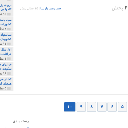
بزودی رژی
۴
پخش
سیروس پارسا
|
۱۵ سال پیش
کله پا می
۱۵ نظر و ۳۲۷ پخش
سپاه پاسد
کشور اس
۳ نظر و ۱۶۲ پخش
سیاستهای 
کشورمان 
۱۱ نظر و ۳۱۵ پخش
آغاز سال 
خرافات دی
۱ نظر و ۷۴ پخش
خوابهای ط
سکونت خو
۱۸ نظر و ۸۹۷ پخش
کشتار هم م
همچنان ادا
۵ نظر و ۲۵۹ پخش
۱۰
۹
۸
۷
۶
۵
رسته بندي