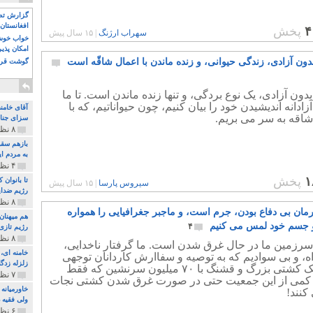
گزارش تصو
افغانستان 
۴
پخش
سهراب ارژنگ
|
۱۵ سال پیش
خواب خوش و
امکان پذی
دون آزادی، زندگی حیوانی، و زنده ماندن با اعمال شاقّه است
گوشت قرم
دون آزادی، یک نوع بردگی، و تنها زنده ماندن است. تا ما
 آزادانه اندیشیدن خود را بیان کنیم، چون حیواناتیم، که با
آقای خامن
شاقه به سر می بریم.
سزای جنای
۸ نظر و ۱۸۰ پخش
بازهم سقو
به مردم ای
۴ نظر و ۹۷ پخش
۱
پخش
تا بانوان
سیروس پارسا
|
۱۵ سال پیش
رژیم ضدای
۸ نظر و ۸۹ پخش
مان بی دفاع بودن، جرم است، و ماجبر جغرافیایی را همواره
هم میهنان
 جسم خود لمس می کنیم
۴
رژیم تازی 
۸ نظر و ۲۱۹ پخش
رزمین ما در حال غرق شدن است. ما گرفتار ناخدایی،
، و بی سوادیم که به توصیه و سفاارش کاردانان توجهی
زلزله زدگا
ندارد. یک کشتی بزرگ و قشنگ با ۷۰ میلیون سرنشین که فقط
۷ نظر و ۲۱۰ پخش
کمی از این جمعیت حتی در صورت غرق شدن کشتی نجات
خاورمیانه
 کنند!
ولی فقیه د
۶ نظر و ۱۵۷ پخش