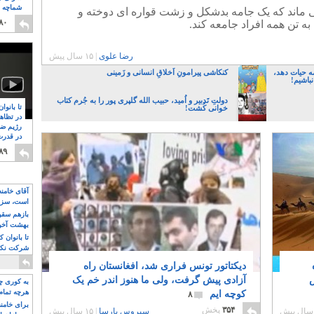
شماچه م
اند که یک جامه بدشکل و زشت قواره ای دوخته و
۸
۸۰
 تن همه افراد جامعه کند.
رضا علوی
|
۱۵ سال پیش
ه حیات دهد،
کنکاشی پیرامونِ اَخلاقِ انسانی و زَمینی
نباشیم!
دولتِ تَدبیر و اُمید، حبیب الله گلپری پور را به جُرم کتاب
تا بانوا
خوانی کُشت!
در تظاه
رژیم ضد
در قدرت
۸
۸۹
آقای خامن
است، سزا
تواند باشد؟
بازهم سقوط
بهشت آخون
تا بانوان 
شرکت نکنن
قدرت باقی
دیکتاتور تونس فراری شد، افغانستان راه
س
آزادی پیش گرفت، ولی ما هنوز اندر خم یک
به کوری چش
هرچه تمام
کوچه ایم
۸
برای خامنه
۳۵۴
پخش
سیروس پارسا
|
۱۵ سال پیش