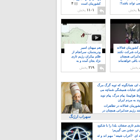
۴
ی تواند باشد؟!
کشورمان است
۱
پخش
۱۱۰۱
پخش
ن کشورمان فعالانه
هم میهنان اسیر
رات شرکت نکنند
ودربندمان، سرانجام از
ایرانی همچنان
ظلم بیکران رژیم تازی
 باقی خواهدماند
نژاد بجان آمده و به
۸
خبابانها ریختند
پخش
۲۱۹
پخش
ه ای، همانگونه که توبه گرگ مرگ
ی جنایات همیشگی شماچه می
!
 هواپیما، پیام مرگ، پیام نوید
د به مردم ایران
کشورمان فعالانه در تظاهرات
د رژیم ضدایرانی همچنان در
 خواهدماند
سهراب ارژنگ
م تازی صفتان، یلدا را با شکوهِ
 تر، جشن می گیریم!
 ای "اَعراب شیعه" مهم اند و نَه