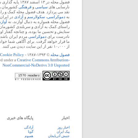
فضول محله در ۱۳ اسفند
نارسایی های
سیاسی
و
فرهنگی
کشورمان را 
نقد می پردازد. هدف فضول محله کمک و ر
به
دموکراسی
،
سکولارسم
و
آزادی
در ایران
فضول محله همواره به دنبال آوازند، نه
آواز
راستای کمک به آزادی و سربلندی کشورمان
ستایش و تحسین ما بوده، و چنانچه گفتار او
نادرست برای
دموکراسی
مردم ایران باشد، 
ما قرار خواهد گرفت. برای آگاهی شما خوان
از ۱۰،۰۰۰ نفر از این سایت دیدن می کنند.
فضول محله
© ۱۳۹۳-۱۳۸۷ -
Cookie Policy
ed under a
Creative Commons Attribution-
NonCommercial-NoDerivs 3.0 Unported
اخبار
پایگاه های خبری
اخبار روز
آزادگی
پيک ايران
گویا
جنبش آذربایجان
همبوم