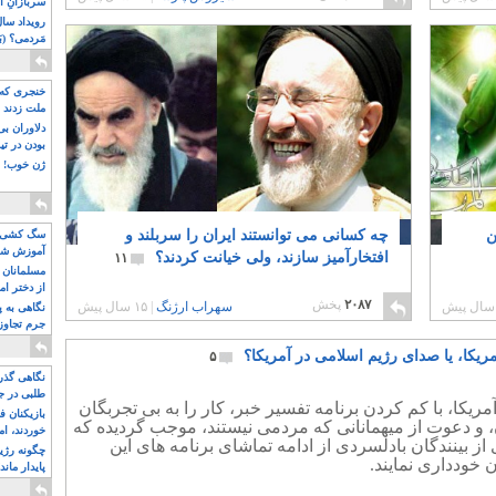
سربازانِ ا
مَردمی؟ (بَ
خنجری که 
ملت زدند
دلاوران ب
بودن در ت
ژن خوب! ت
ن
چه کسانی می توانستند ایران را سربلند و
سگ کشی، 
آموزش شکن
افتخارآمیز سازند، ولی خیانت کردند؟
۱۱
بیشتر
مسلمانان 
از دختر ام
۲۰۸۷
پخش
مسلمان ه
سهراب ارژنگ
|
۱۵ سال پیش
نگاهی به پ
جرم تجاوز
آویز شدند!
ریکا، یا صدای رژیم اسلامی در آمریکا؟
۵
نگاهی گذرا
طلبی در ج
ریکا، با کم کردن برنامه تفسیر خبر، کار را به بی تجربگان
بازیکنان ف
 و دعوت از میهمانانی که مردمی نیستند، موجب گردیده که
خوردند، ام
از بینندگان بادلسردی از ادامه تماشای برنامه های این
چگونه رژی
ن خودداری نمایند.
پایدار ماند