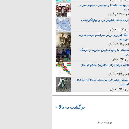
م ولایت فقیه با وجود نفرت عمومی مردم
 شود
اران، سپاه اختاپوس دزد و چپاولگر اصلی
ت
جنگ افروزی رژیم سرانجام موجب تجزیه
می شود
تحصیلی با وجود مدارس مخروبه و فرهنگ
نی
لائی کردها برای جداکردن بخشهای محل
د
یهنان کولبر کرد به وسیله پاسداران جنایتکار
مه دارد
برگشت به بالا
برچسب‌ها