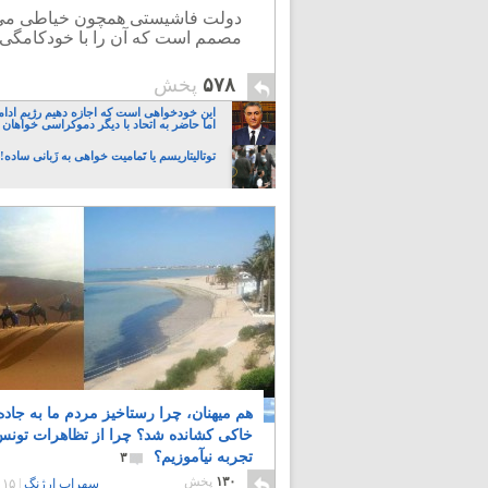
دولت فاشیستی همچون خیاطی می م
مصمم است که آن را با خودکامگی به
۵۷۸
پخش
این خودخواهی است که اجازه دهیم رژیم ادام
اما حاضر به اتحاد با دیگر دموکراسی خواهان 
توتالیتاریسم یا تَمامیت خواهی به زَبانی ساده!
هم میهنان، چرا رستاخیز مردم ما به جاده
خاکی کشانده شد؟ چرا از تظاهرات تون
تجربه نیآموزیم؟
۳
۱۳۰
پخش
سهراب ارژنگ
|
۱۵ سال پیش