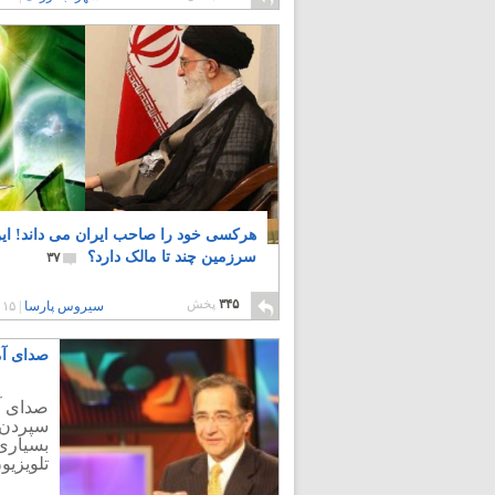
هرکسی خود را صاحب ایران می داند! ای
سرزمین چند تا مالک دارد؟
۳۷
۳۴۵
پخش
سیروس پارسا
|
۱۵ سال پیش
صدای آم
صدای آم
سپردن،
بسیاری 
تلویزیو