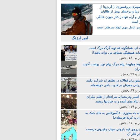
یری پروفسوری از آریزونا از
زیبا و درخشان پیش از طالبان
 آرام تنها در کنار حیوان خانگی
ر است
ز عامل مهم ایجاد سرطان است
امیر ارژنگ
ه ای، همانگونه که توبه گرگ مرگ است،
ات همیشگی شماچه می تواند باشد؟!
ط هواپیما، پیام مرگ، پیام نوید بهشت آخوند
ران
 کشورمان فعالانه در تظاهرات شرکت نکنند
رانی همچنان در قدرت باقی خواهدماند
 اسیر ودربندمان، سرانجام از ظلم بیکران
نژاد بجان آمده و به خبابانها ریختند
خامنه ای، به چه مجوزی ۸۰ آمبولانس به جای کمک به
ن به کربلا فرستادی؟
 برروی کوه باروتی سوار، وکبریتی دردست
ر کنار آن