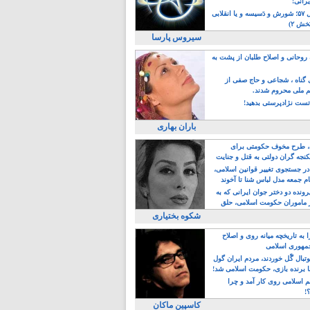
یرانی!
رویداد سال ۵۷؛ شورش و دَسیسه و یا انقلابی
خش ۲)
سیروس پارسا
روحانی و اصلاح طلبان از پشت به
ی گناه ، شجاعی و حاج صفی از
یم ملی محروم شدند.
ست نژادپرستی بدهید!
باران بهاری
طرح مخوف حکومتی برای
جه گران دولتی به قتل و جنایت
در جستجوی تغییر قوانین اسلامی،
ام جمعه مدل لباس شنا تا آخوند
مجنسگرا!
رونده دو دختر جوان ایرانی که به
 ماموران حکومت اسلامی، حلق
شکوه بختیاری
 به تاریخچه میانه روی و اصلاح
مهوری اسلامی
وتبال گًل خوردند، مردم ایران گول
ا برنده بازی، حکومت اسلامی شد!
م اسلامی روی کار آمد و چرا
؟!
کاسپین ماکان