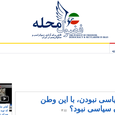
تلاش برای آزادی، دموکراسی و
THE PURSUIT OF FREEDOM,
سکولاریسم در ایران
DEMOCRACY & SECULARISM IN IRAN
ت
سی نبودن، با این وطن
 سیاسی نبود؟
آقای خام
۲
که توبه
سزای ج