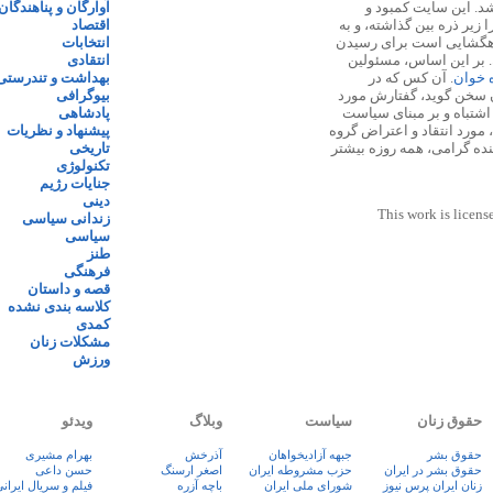
 ۱۳۸۷ پایه گذاری شد. این سایت کمبود و
آوارگان و پناهندگان
زیر ذره بین گذاشته، و به
اقتصاد
اهگشایی است برای رسیدن
انتخابات
. بر این اساس، مسئولین
انتقادی
ه خوان
. آن کس که در
بهداشت و تندرستی
 سخن گوید، گفتارش مورد
بیوگرافی
 اشتباه و بر مبنای سیاست
پادشاهی
مورد انتقاد و اعتراض گروه
پیشنهاد و نظریات
نده گرامی، همه روزه بیشتر
تاریخی
تکنولوژی
جنایات رژیم
دینی
This work is licens
زندانی سیاسی
سیاسی
طنز
فرهنگی
قصه و داستان
کلاسه بندی نشده
کمدی
مشکلات زنان
ورزش
حقوق زنان
سیاست
وبلاگ
ویدئو
حقوق بشر
جبهه آزادیخواهان
آذرخش
بهرام مشیری
حقوق بشر در ایران
حزب مشروطه ایران
اصغر ارسنگ
حسن داعی
زنان ايران پرس نيوز
شورای ملی ایران
باچه آزره
فيلم و سريال ايران