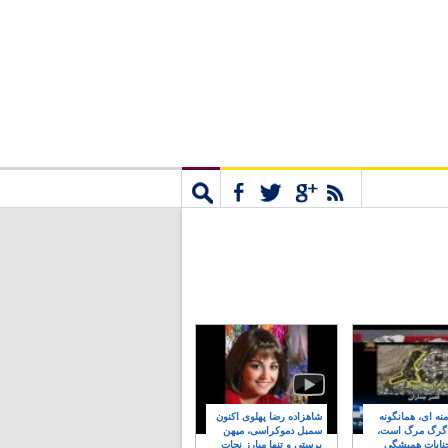
مشترک
جستجو
نه ای، همانگونه
شاهزاده رضا پهلوی اکنون
 گرگ مرگ است،
سمبل دموکراسی، میهن
نایات همیشگی
پرستی و تنها مبارز نجات