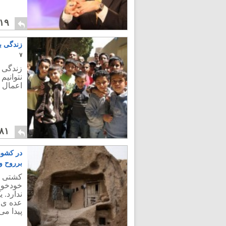
۱۹
زندگی ب
۷
زندگی ب
نتوانیم
اعمال 
۸۱
در کشور
برروح و
کشتی س
خودخواه
عده ی 
پیدا می